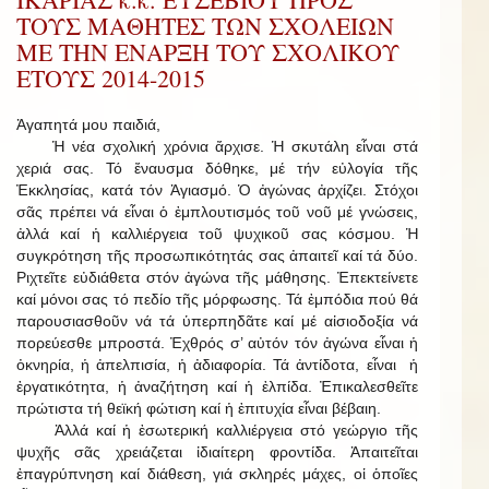
ΤΟΥΣ ΜΑΘΗΤΕΣ ΤΩΝ ΣΧΟΛΕΙΩΝ
ΜΕ ΤΗΝ ΕΝΑΡΞΗ ΤΟΥ ΣΧΟΛΙΚΟΥ
ΕΤΟΥΣ 2014-2015
Ἀγαπητά μου παιδιά,
Ἡ νέα σχολική χρόνια ἄρχισε. Ἡ σκυτάλη εἶναι στά
χεριά σας. Τό ἔναυσμα δόθηκε, μέ τήν εὐλογία τῆς
Ἐκκλησίας, κατά τόν Ἁγιασμό. Ὁ ἀγώνας ἀρχίζει. Στόχοι
σᾶς πρέπει νά εἶναι ὁ ἐμπλουτισμός τοῦ νοῦ μέ γνώσεις,
ἀλλά καί ἡ καλλιέργεια τοῦ ψυχικοῦ σας κόσμου. Ἡ
συγκρότηση τῆς προσωπικότητάς σας ἀπαιτεῖ καί τά δύο.
Ριχτεῖτε εὐδιάθετα στόν ἀγώνα τῆς μάθησης. Ἐπεκτείνετε
καί μόνοι σας τό πεδίο τῆς μόρφωσης. Τά ἐμπόδια πού θά
παρουσιασθοῦν νά τά ὑπερπηδᾶτε καί μέ αἰσιοδοξία νά
πορεύεσθε μπροστά. Ἐχθρός σ’ αὐτόν τόν ἀγώνα εἶναι ἡ
ὀκνηρία, ἡ ἀπελπισία, ἡ ἀδιαφορία. Τά ἀντίδοτα, εἶναι ἡ
ἐργατικότητα, ἡ ἀναζήτηση καί ἡ ἐλπίδα. Ἐπικαλεσθεῖτε
πρώτιστα τή θεϊκή φώτιση καί ἡ ἐπιτυχία εἶναι βέβαιη.
Ἀλλά καί ἡ ἐσωτερική καλλιέργεια στό γεώργιο τῆς
ψυχῆς σᾶς χρειάζεται ἰδιαίτερη φροντίδα. Ἀπαιτεῖται
ἐπαγρύπνηση καί διάθεση, γιά σκληρές μάχες, οἱ ὁποῖες