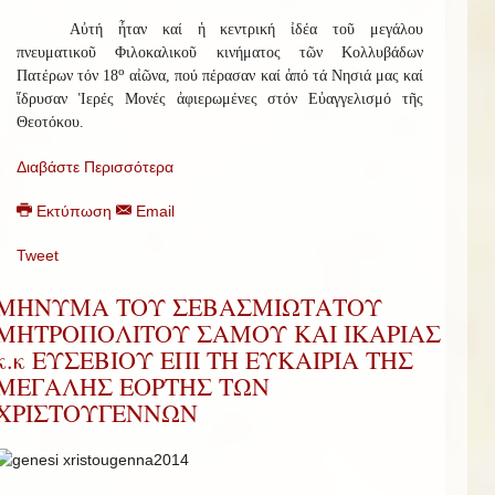
Αὐτή ἦταν καί ἡ κεντρική ἰδέα τοῦ μεγάλου
πνευματικοῦ Φιλοκαλικοῦ κινήματος τῶν Κολλυβάδων
ο
Πατέρων τόν 18
αἰῶνα, πού πέρασαν καί ἀπό τά Νησιά μας καί
ἵδρυσαν Ἱερές Μονές ἀφιερωμένες στόν Εὐαγγελισμό τῆς
Θεοτόκου.
Διαβάστε Περισσότερα
Εκτύπωση
Email
Tweet
ΜΗΝΥΜΑ ΤΟΥ ΣΕΒΑΣΜΙΩΤΑΤΟΥ
ΜΗΤΡΟΠΟΛΙΤΟΥ ΣΑΜΟΥ ΚΑΙ ΙΚΑΡΙΑΣ
κ.κ ΕΥΣΕΒΙΟΥ ΕΠΙ ΤΗ ΕΥΚΑΙΡΙΑ ΤΗΣ
ΜΕΓΑΛΗΣ ΕΟΡΤΗΣ ΤΩΝ
ΧΡΙΣΤΟΥΓΕΝΝΩΝ