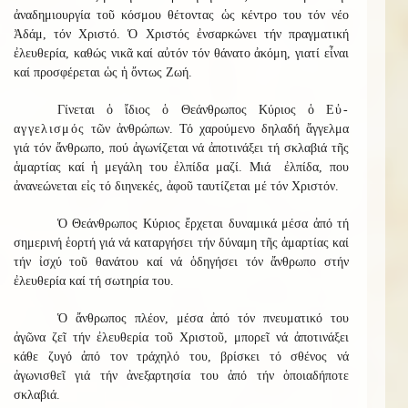
ἀναδημιουργία τοῦ κόσμου θέτοντας ὡς κέντρο του τόν νέο
Ἀδάμ, τόν Χριστό. Ὁ Χριστός ἐνσαρκώνει τήν πραγματική
ἐλευθερία, καθώς νικᾶ καί αὐτόν τόν θάνατο ἀκόμη, γιατί εἶναι
καί προσφέρεται ὡς ἡ ὄντως Ζωή.
Γίνεται ὁ ἴδιος ὁ Θεάνθρωπος Κύριος ὁ
Εὐ-
αγγελισμός
τῶν ἀνθρώπων. Τό χαρούμενο δηλαδή ἄγγελμα
γιά τόν ἄνθρωπο, πού ἀγωνίζεται νά ἀποτινάξει τή σκλαβιά τῆς
ἁμαρτίας καί ἡ μεγάλη του ἐλπίδα μαζί. Μιά ἐλπίδα, που
ἀνανεώνεται εἰς τό διηνεκές, ἀφοῦ ταυτίζεται μέ τόν Χριστόν.
Ὁ Θεάνθρωπος Κύριος ἔρχεται δυναμικά μέσα ἀπό τή
σημερινή ἑορτή γιά νά καταργήσει τήν δύναμη τῆς ἁμαρτίας καί
τήν ἰσχύ τοῦ θανάτου καί νά ὁδηγήσει τόν ἄνθρωπο στήν
ἐλευθερία καί τή σωτηρία του.
Ὁ ἄνθρωπος πλέον, μέσα ἀπό τόν πνευματικό του
ἀγῶνα ζεῖ τήν ἐλευθερία τοῦ Χριστοῦ, μπορεῖ νά ἀποτινάξει
κάθε ζυγό ἀπό τον τράχηλό του, βρίσκει τό σθένος νά
ἀγωνισθεῖ γιά τήν ἀνεξαρτησία του ἀπό τήν ὁποιαδήποτε
σκλαβιά.