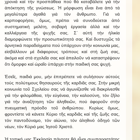
χρονιά καί τήν προσπάθεια πού θά καταβάλετε γιά τήν
ἀπόκτηση τῆς γνώσεως. Ἡ μόρφωση εἶναι ἕνα ἀπό τά
μεγαλύτερα ἀγαθά γιά τόν ἄνθρωπο. Γιά νά
καρποφορήσει, ὅμως, πρέπει νά συνοδεύεται ἀπό
συστηματική μελέτη, σοβαρή ἐργασία ἀλλά καί τήν
καλλιέργεια τῆς ψυχῆς σας. Σ΄ αὐτή τήν ἡλικία
διαμορφώνετε τήν προσωπικότητά σας. Καί δυστυχῶς τά
ἀρνητικά παραδείγματα πού ὑπάρχουν στήν κοινωνία μας,
εἰσβάλλουν μέ διάφορους τρόπους καί στή ζωή σας,
ἀκόμα καί στά σχολεῖα σας καί ἀπειλοῦν νά καταστρέψουν
ὅτι ὄμορφο καί ὡραῖο ὑπάρχει στήν παιδική σας ψυχή.
Ἐσεῖς, παιδιά μου, μήν ἐπιτρέπετε νά συλήσουν αὐτούς
τούς πολύτιμους θησαυρούς τῆς καρδιᾶς σας. Στήν μικρή
κοινωνία τοῦ Σχολείου σας νά ἀγωνίζεσθε νά διακρίνεσθε
γιά τήν φιλομάθεια, τήν εὐγένεια, τήν καλοσύνη, τόν ζῆλο
γιά τήν ἀναζήτηση τῶν ἀληθειῶν, πού ἀφοροῦν στήν
πνευματική πρόοδο τοῦ ἀνθρώπου. Κυρίως ὅμως,
φροντἰστε νά κάνετε Κύριο τῆς καρδιᾶς καί τῆς ζωῆς σας,
τόν παντοδύναμο, τόν αἰώνιο, τόν ἀληθινό ὁδηγό τῶν
νέων, τόν Κύριό μας Ἰησοῦ Χριστό.
Ἡ τοπική μας Ἐκκλησία πάντοτε θά εἶναι συμπαραστάτης