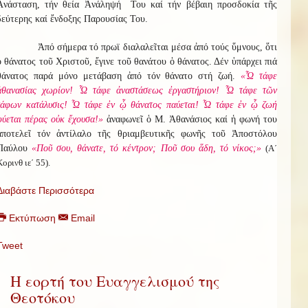
Ἀνάσταση, τήν θεία Ἀνάληψή Του καί τήν βέβαιη προσδοκία τῆς
δεύτερης καί ἔνδοξης Παρουσίας Του.
Ἀπό σήμερα τό πρωϊ διαλαλεῖται μέσα ἀπό τούς ὕμνους, ὅτι
ὁ θάνατος τοῦ Χριστοῦ, ἔγινε τοῦ θανάτου ὁ θάνατος. Δέν ὑπάρχει πιά
θάνατος παρά μόνο μετάβαση ἀπό τόν θάνατο στή ζωή.
«Ὦ τάφε
ἀθανασίας χωρίον! Ὦ τάφε ἀναστάσεως ἐργαστήριον! Ὦ τάφε τῶν
τάφων κατάλυσις! Ὦ τάφε ἐν ᾧ θάνατος παύεται! Ὦ τάφε ἐν ᾧ ζωή
φύεται πέρας οὐκ ἔχουσα!»
ἀναφωνεῖ ὁ Μ. Ἀθανάσιος καί ἡ φωνή του
ἀποτελεῖ τόν ἀντίλαλο τῆς θριαμβευτικῆς φωνῆς τοῦ Ἀποστόλου
Παύλου
«Ποῦ σου, θάνατε, τό κέντρον; Ποῦ σου ἅδη, τό νίκος;»
(Α΄
Κορινθ ιε΄ 55).
Διαβάστε Περισσότερα
Εκτύπωση
Email
Tweet
Η εορτή του Ευαγγελισμού της
Θεοτόκου