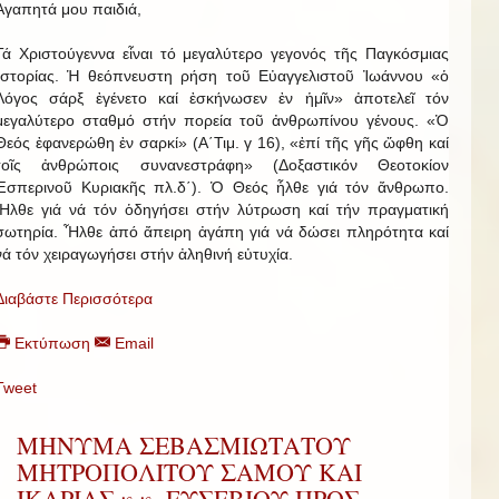
Ἀγαπητά μου παιδιά,
Τά Χριστούγεννα εἶναι τό μεγαλύτερο γεγονός τῆς Παγκόσμιας
Ἱστορίας. Ἡ θεόπνευστη ρήση τοῦ Εὐαγγελιστοῦ Ἰωάννου «ὁ
Λόγος σάρξ ἐγένετο καί ἐσκήνωσεν ἐν ἡμῖν» ἀποτελεῖ τόν
μεγαλύτερο σταθμό στήν πορεία τοῦ ἀνθρωπίνου γένους. «Ὁ
Θεός ἐφανερώθη ἐν σαρκί» (Α΄Τιμ. γ 16), «ἐπί τῆς γῆς ὤφθη καί
τοῖς ἀνθρώποις συνανεστράφη» (Δοξαστικόν Θεοτοκίον
Ἑσπερινοῦ Κυριακῆς πλ.δ΄). Ὁ Θεός ἦλθε γιά τόν ἄνθρωπο.
Ἦλθε γιά νά τόν ὁδηγήσει στήν λύτρωση καί τήν πραγματική
σωτηρία. Ἦλθε ἀπό ἄπειρη ἀγάπη γιά νά δώσει πληρότητα καί
νά τόν χειραγωγήσει στήν ἀληθινή εὐτυχία.
Διαβάστε Περισσότερα
Εκτύπωση
Email
Tweet
ΜΗΝΥΜΑ ΣΕΒΑΣΜΙΩΤΑΤΟΥ
ΜΗΤΡΟΠΟΛΙΤΟΥ ΣΑΜΟΥ ΚΑΙ
ΙΚΑΡΙΑΣ κ.κ. ΕΥΣΕΒΙΟΥ ΠΡΟΣ