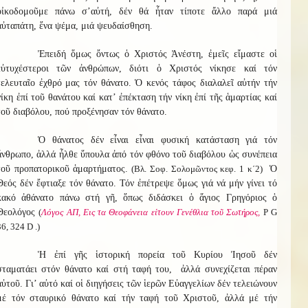
οἰκοδομοῦμε πάνω σ’αὐτή, δέν θά ἦταν τίποτε ἄλλο παρά μιά
αὐταπάτη, ἕνα ψέμα, μιά ψευδαίσθηση.
Ἐπειδή ὅμως ὄντως ὁ Χριστός Ἀνέστη, ἐμεῖς εἴμαστε οἱ
εὐτυχέστεροι τῶν ἀνθρώπων, διότι ὁ Χριστός νίκησε καί τόν
τελευταῖο ἐχθρό μας τόν θάνατο. Ὁ κενός τάφος διαλαλεῖ αὐτήν τήν
νίκη ἐπί τοῦ θανάτου καί κατ’ ἐπέκταση τήν νίκη ἐπί τῆς ἁμαρτίας καί
τοῦ διαβόλου, πού προξένησαν τόν θάνατο.
Ὁ θάνατος δέν εἶναι εἶναι φυσική κατάσταση γιά τόν
ἄνθρωπο, ἀλλά ἦλθε ὕπουλα ἀπό τόν φθόνο τοῦ διαβόλου ὡς συνέπεια
τοῦ προπατορικοῦ ἁμαρτήματος.
(Βλ. Σοφ. Σολομῶντος κεφ. 1 κ΄2)
Ὁ
Θεός δέν ἔφτιαξε τόν θάνατο. Τόν ἐπέτρεψε ὅμως γιά νά μήν γίνει τό
κακό ἀθάνατο πάνω στή γῆ, ὅπως διδάσκει ὁ ἅγιος Γρηγόριος ὁ
Θεολόγος
(
Λόγος ΑΠ, Εις τα Θεοφάνεια είτουν Γενέθλια τοῦ Σωτήρος,
Ρ G
36, 324 D .)
Ἡ ἐπί γῆς ἱστορική πορεία τοῦ Κυρίου Ἰησοῦ δέν
σταματάει στόν θάνατο καί στή ταφή του, ἀλλά συνεχίζεται πέραν
αὐτοῦ. Γι’ αὐτό καί οἱ διηγήσεις τῶν ἱερῶν Εὐαγγελίων δέν τελειώνουν
μέ τόν σταυρικό θάνατο καί τήν ταφή τοῦ Χριστοῦ, ἀλλά μέ τήν