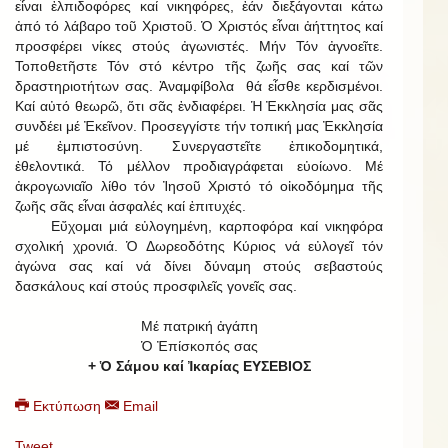
εἶναι ἐλπιδοφόρες καί νικηφόρες, ἐάν διεξάγονται κάτω
ἀπό τό λάβαρο τοῦ Χριστοῦ. Ὁ Χριστός εἶναι ἀήττητος καί
προσφέρει νίκες στούς ἀγωνιστές. Μήν Τόν ἀγνοεῖτε.
Τοποθετῆστε Τόν στό κέντρο τῆς ζωῆς σας καί τῶν
δραστηριοτήτων σας. Ἀναμφίβολα θά εἶσθε κερδισμένοι.
Καί αὐτό θεωρῶ, ὅτι σᾶς ἐνδιαφέρει. Ἡ Ἐκκλησία μας σᾶς
συνδέει μέ Ἐκεῖνον. Προσεγγίστε τήν τοπική μας Ἐκκλησία
μέ ἐμπιστοσύνη. Συνεργαστεῖτε ἐπικοδομητικά,
ἐθελοντικά. Τό μέλλον προδιαγράφεται εὐοίωνο. Μέ
ἀκρογωνιαῖο λίθο τόν Ἰησοῦ Χριστό τό οἰκοδόμημα τῆς
ζωῆς σᾶς εἶναι ἀσφαλές καί ἐπιτυχές.
Εὔχομαι μιά εὐλογημένη, καρποφόρα καί νικηφόρα
σχολική χρονιά. Ὁ Δωρεοδότης Κύριος νά εὐλογεῖ τόν
ἀγώνα σας καί νά δίνει δύναμη στούς σεβαστούς
δασκάλους καί στούς προσφιλεῖς γονεῖς σας.
Μέ πατρική ἀγάπη
Ὁ Ἐπίσκοπός σας
+ Ὁ Σάμου καί Ἰκαρίας ΕΥΣΕΒΙΟΣ
Εκτύπωση
Email
Tweet