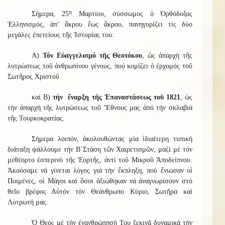
η
Σήμερα, 25
Μαρτίου, σύσσωμος ὁ Ὀρθόδοξος
Ἑλληνισμός, ἀπ’ ἄκρου ἕως ἄκρου, πανηγυρίζει τίς δύο
μεγάλες ἐπετείους τῆς Ἱστορίας του:
Α)
Τόν Εὐαγγελισμό τῆς Θεοτόκου
, ὡς ἀπαρχή τῆς
λυτρώσεως τοῦ ἀνθρωπίνου γένους, πού κομίζει ὁ ἐρχομός τοῦ
Σωτῆρος Χριστοῦ
καί Β)
τήν ἔναρξη τῆς Ἐπαναστάσεως τοῦ 1821
, ὡς
τήν ἀπαρχή τῆς λυτρώσεως τοῦ Ἔθνους μας ἀπό τήν σκλαβιά
τῆς Τουρκοκρατίας.
Σήμερα λοιπόν, ἀκολουθώντας μία ἰδιαίτερη τυπική
διάταξη ψάλλουμε τήν Β΄Στάση τῶν Χαιρετισμῶν, μαζί μέ τόν
μεθέορτο ἑσπερινό τῆς Ἑορτῆς, ἀντί τοῦ Μικροῦ Ἀποδείπνου.
Ἀκούσαμε νά γίνεται λόγος γιά τήν ἔκπληξη, πού ἔνιωσαν οἱ
Ποιμένες, οἱ Μάγοι καί ὅσοι ἀξιώθηκαν νά ἀναγνωρίσουν στό
θεῖο βρέφος Αὐτόν τόν Θεάνθρωπο Κύριο, Σωτῆρα καί
Λυτρωτή μας.
Ὁ Θεός μέ τήν ἐνανθρώπησή Του ξεκινᾶ δυναμικά τήν