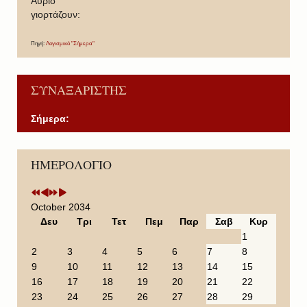
Άυριο
γιορτάζουν:
Πηγή:
Λογισμικό "Σήμερα"
ΣΥΝΑΞΑΡΙΣΤΗΣ
Σήμερα:
P
P
N
N
ΗΜΕΡΟΛΟΓΙΟ
r
r
e
e
e
e
x
x
v
v
t
t
i
i
Y
M
October 2034
o
o
e
o
Δευ
Τρι
Τετ
Πεμ
Παρ
Σαβ
Κυρ
u
u
a
n
1
s
s
r
t
2
3
4
5
6
7
8
Y
M
h
9
10
11
12
13
14
15
e
o
16
17
18
19
20
21
22
a
n
23
24
25
26
27
28
29
r
t