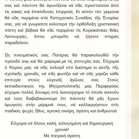
σας καί πάντοτε θά ἀγωνίζεται νά σᾶς προστατεύει ἀπό
τίς κακές καί ἐπικίνδυνες ἐπιρροές. Κι αὐτόν τόν χειμώνα
θά σᾶς περιμένει στίς Κατηχητικές Συνάξεις τῆς Ἐνορίας
σας, γιά νά γνωρίσετε καλύτερα τήν ὀρθόδοξη χριστιανική
πίστη καί βέβαια θά σᾶς περιμένει τίς Κυριακάτικες θεῖες
Λειτουργίες, ὅπου μπορεῖτε νά ζήσετε στιγμές
παραδείσου.
Ὡς πνευματικός σας Πατέρας θά παρακολουθῶ τήν
πρόοδό σας καί θά χαίρομαι μέ τίς ἐπιτυχίες σας. Εὔχομαι
ὁ Κύριος μας νά σᾶς εὐλογεῖ στό ξεκίνημα κι αὐτῆς τῆς
σχολικῆς χρονιᾶς, νά σᾶς φωτίζει καί νά σᾶς χαρίζει κάθε
ἐπιτυχία στούς εὐγενεῖς ἀγῶνες σας. Στούς
ἐκπαιδευτικούς της Μητροπολιτικῆς μας Περιφερείας
εὔχομαι πολλή δύναμη στό λειτούργημα τό ὁποῖο ἀσκοῦν
καί τούς διαβεβαιώνουμε ὅτι πάντοτε θά μᾶς ἔχουν
ἀρωγούς στήν μέριμνά τους, νά καλλιεργήσουν στίς
παιδικές ψυχές ἦθος, κριτική σκέψη, ἀγάπη καί ἀνθρωπιά
Εὔχομαι σέ ὅλους καλή, εὐλογημένη καί δημιουργική
χρονιά!
Μέ πατρική ἀγάπη