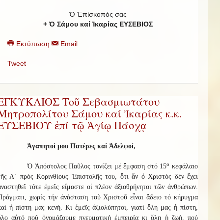
Ὁ Ἐπίσκοπός σας
+ Ὁ Σάμου καί Ἰκαρίας ΕΥΣΕΒΙΟΣ
Εκτύπωση
Email
Tweet
ΕΓΚΥΚΛΙΟΣ Τοῦ Σεβασμιωτάτου
Μητροπολίτου Σάμου καί Ἰκαρίας κ.κ.
ΕΥΣΕΒΙΟΥ ἐπί τῷ Ἁγίῳ Πάσχᾳ
Ἀγαπητοί μου Πατέρες καί Ἀδελφοί,
ο
Ὁ Ἀπόστολος Παῦλος τονίζει μέ ἔμφαση στό 15
κεφάλαιο
τῆς Α΄ πρός Κορινθίους Ἐπιστολῆς του, ὅτι ἄν ὁ Χριστός δέν ἔχει
ἀναστηθεῖ τότε ἐμεῖς εἴμαστε οἱ πλέον ἀξιοθρήνητοι τῶν ἀνθρώπων.
Πράγματι, χωρίς τήν ἀνάσταση τοῦ Χριστοῦ εἶναι ἄδειο τό κήρυγμα
καί ἡ πίστη μας κενή. Κι ἐμεῖς ἀξιολύπητοι, γιατί ὅλη μας ἡ πίστη,
ὅλο αὐτό πού ὀνομάζουμε πνευματική ἐμπειρία κι ὅλη ἡ ζωή, πού