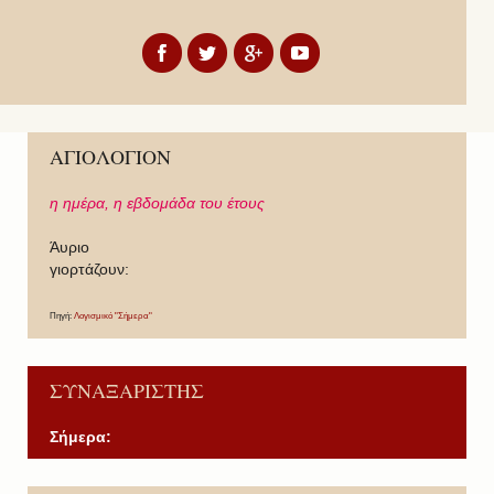
ΑΓΙΟΛΟΓΙΟΝ
η ημέρα,
η εβδομάδα του έτους
Άυριο
γιορτάζουν:
Πηγή:
Λογισμικό "Σήμερα"
ΣΥΝΑΞΑΡΙΣΤΗΣ
Σήμερα:
P
P
N
N