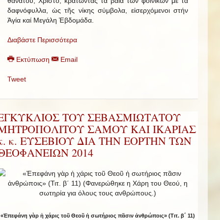
θανάτου, Χριστό, κρατώντας τά βαΐα τῶν φοινίκων μέ τά
δαφνόφυλλα, ὡς τῆς νίκης σύμβολα, εἰσερχόμενοι στήν
Ἁγία καί Μεγάλη Ἑβδομάδα.
Διαβάστε Περισσότερα
Εκτύπωση
Email
Tweet
ΕΓΚΥΚΛΙΟΣ ΤΟΥ ΣΕΒΑΣΜΙΩΤΑΤΟΥ
ΜΗΤΡΟΠΟΛΙΤΟΥ ΣΑΜΟΥ ΚΑΙ ΙΚΑΡΙΑΣ
κ. κ. ΕΥΣΕΒΙΟΥ ΔΙΑ ΤΗΝ ΕΟΡΤΗΝ ΤΩΝ
ΘΕΟΦΑΝΕΙΩΝ 2014
«Ἐπεφάνη γὰρ ἡ χάρις τοῦ Θεοῦ ἡ σωτήριος πᾶσιν ἀνθρώποις» (Τιτ. β΄ 11)