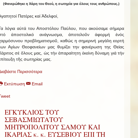
(Φανερώθηκε η Χάρη του Θεού, η σωτηρία για όλους τους ανθρώπους.)
Ἀγαπητοί Πατέρες καί Ἀδελφοί,
Τα λόγια αὐτά του Αποστόλου Παύλου, που ακούσαμε σήμερα
στό ἀποστολικό ανάγνωσμα, ἀποτελοῦν ἀφορμή ἑνός
χαρμόσυνου προβληματισμοῦ, καθώς η σημερινή μεγάλη εορτή
των Αγίων Θεοφανείων μας θυμίζει την φανέρωση της Θείας
Χάριτος σέ ὅλους μας, ὡς τήν ἀπαραίτητη ἐκείνη δύναμη γιά τήν
ἐπίτευξη τῆς σωτηρίας μας.
Διαβάστε Περισσότερα
Εκτύπωση
Email
Tweet
ΕΓΚΥΚΛΙΟΣ ΤΟΥ
ΣΕΒΑΣΜΙΩΤΑΤΟΥ
ΜΗΤΡΟΠΟΛΙΤΟΥ ΣΑΜΟΥ ΚΑΙ
ΙΚΑΡΙΑΣ κ. κ. ΕΥΣΕΒΙΟΥ ΕΠΙ ΤΗ