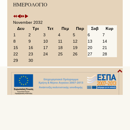
ΗΜΕΡΟΛΟΓΙΟ
r
r
e
e
e
e
x
x
v
v
t
t
i
i
Y
M
November 2032
o
o
e
o
Δευ
Τρι
Τετ
Πεμ
Παρ
Σαβ
Κυρ
u
u
a
n
1
2
3
4
5
6
7
s
s
r
t
8
9
10
11
12
13
14
Y
M
h
15
16
17
18
19
20
21
e
o
22
23
24
25
26
27
28
a
n
29
30
r
t
h
Copyright© 2014 - 2022
Ιερά Μητρόπολη Σάμου,Ικαρίας &
Κορσεών
. Με την επιφύλαξη παντός δικαιώματος.
Σχεδίαση και Κατασκευή
Prisma Electronics SA
.