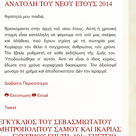
ΑΝΑΤΟΛΗ ΤΟΥ ΝΕΟΥ ΕΤΟΥΣ 2014
Ἀγαπητά μου παιδιά,
Βρισκόμαστε στήν ἀρχή τοῦ νέου ἔτους. Αὐτή ἡ χρονική
στιγμή εἶναι κατάλληλη νά φέρουμε στό νοῦ μας σκέψεις
καί ἀλήθειες πού ἔχουν σχέση μέ τή σωτηρία μας.
Κυρίαρχο τόν θέλει ὁ σύγχρονος ἄνθρωπος τόν χρόνο.
Τόν ἔβαλε ρυθμιστή σέ κάθε ἐκδήλωση τῆς ζωῆς του.
Ὑποδουλώθηκε σ' αὐτόν. Ἀντί νά εἶναι ὁ ἰδιος κύριος,
ἔδωσε στό χρόνο κυριαρχικά δικαιώματα. Τόν ἀξιολογεῖ
μονάχα σέ χρῆμα καί ἀποδοτικότητα. Δέν τόν ἱεραρχεῖ.
Διαβάστε Περισσότερα
Εκτύπωση
Email
Tweet
ΕΓΚΥΚΛΙΟΣ ΤΟΥ ΣΕΒΑΣΜΙΩΤΑΤΟΥ
ΜΗΤΡΟΠΟΛΙΤΟΥ ΣΑΜΟΥ ΚΑΙ ΙΚΑΡΙΑΣ