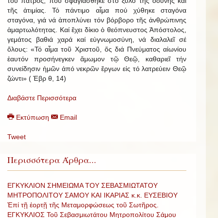
τοῦ πατρός, πού σφαγιάσθηκε στό ξύλο τῆς ὀδύνης καί
τῆς ἀτιμίας. Τό πάντιμο αἷμα πού χύθηκε σταγόνα
σταγόνα, γιά νά ἀποπλύνει τόν βόρβορο τῆς ἀνθρώπινης
ἁμαρτωλότητας. Καί ἔχει δίκιο ὁ θεόπνευστος Ἀπόστολος,
γεμάτος βαθιά χαρά καί εὐγνωμοσύνη, νά διαλαλεῖ σέ
ὅλους: «Τό αἷμα τοῦ Χριστοῦ, ὅς διά Πνεύματος αἰωνίου
ἑαυτόν προσήνεγκεν ἄμωμον τῷ Θεῷ, καθαριεῖ τήν
συνείδησιν ἡμῶν ἀπό νεκρῶν ἔργων εἰς τό λατρεύειν Θεῷ
ζώντι» ( Ἐβρ θ, 14)
Διαβάστε Περισσότερα
Εκτύπωση
Email
Tweet
Περισσότερα Άρθρα...
ΕΓΚΥΚΛΙΟΝ ΣΗΜΕΙΩΜΑ ΤΟΥ ΣΕΒΑΣΜΙΩΤΑΤΟΥ
ΜΗΤΡΟΠΟΛΙΤΟΥ ΣΑΜΟΥ ΚΑΙ ΙΚΑΡΙΑΣ κ.κ. ΕΥΣΕΒΙΟΥ
Ἐπί τῇ ἑορτῇ τῆς Μεταμορφώσεως τοῦ Σωτῆρος.
ΕΓΚΥΚΛΙΟΣ Τοῦ Σεβασμιωτάτου Μητροπολίτου Σάμου