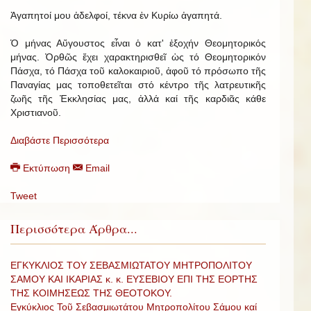
Ἀγαπητοί μου ἀδελφοί, τέκνα ἐν Κυρίω ἀγαπητά.
Ὁ μήνας Αὔγουστος εἶναι ὁ κατ' ἐξοχήν Θεομητορικός
μήνας. Ὀρθῶς ἔχει χαρακτηρισθεῖ ὡς τό Θεομητορικόν
Πάσχα, τό Πάσχα τοῦ καλοκαιριοῦ, ἀφοῦ τό πρόσωπο τῆς
Παναγίας μας τοποθετεῖται στό κέντρο τῆς λατρευτικῆς
ζωῆς τῆς Ἐκκλησίας μας, ἀλλά καί τῆς καρδιᾶς κάθε
Χριστιανοῦ.
Διαβάστε Περισσότερα
Εκτύπωση
Email
Tweet
Περισσότερα Άρθρα...
ΕΓΚΥΚΛΙΟΣ ΤΟΥ ΣΕΒΑΣΜΙΩΤΑΤΟΥ ΜΗΤΡΟΠΟΛΙΤΟΥ
ΣΑΜΟΥ ΚΑΙ ΙΚΑΡΙΑΣ κ. κ. ΕΥΣΕΒΙΟΥ ΕΠΙ ΤΗΣ ΕΟΡΤΗΣ
ΤΗΣ ΚΟΙΜΗΣΕΩΣ ΤΗΣ ΘΕΟΤΟΚΟΥ.
Εγκύκλιος Τοῦ Σεβασμιωτάτου Μητροπολίτου Σάμου καί