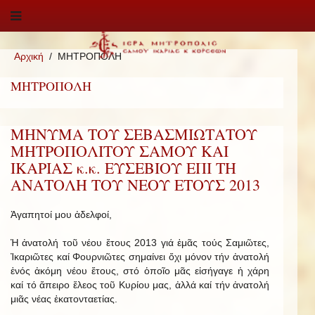
Αρχική
ΜΗΤΡΟΠΟΛΗ
ΜΗΤΡΟΠΟΛΗ
ΜΗΝΥΜΑ ΤΟΥ ΣΕΒΑΣΜΙΩΤΑΤΟΥ
ΜΗΤΡΟΠΟΛΙΤΟΥ ΣΑΜΟΥ ΚΑΙ
ΙΚΑΡΙΑΣ κ.κ. ΕΥΣΕΒΙΟΥ ΕΠΙ ΤΗ
ΑΝΑΤΟΛΗ ΤΟΥ ΝΕΟΥ ΕΤΟΥΣ 2013
Ἀ­γα­πητοί μου ἀδελφοί,
Ἡ ἀνατολή τοῦ νέου ἔτους 2013 γιά ἐμᾶς τούς Σαμιῶτες,
Ἰκαριῶτες καί Φουρνιῶτες σημαίνει ὄχι μόνον τήν ἀνατολή
ἑνός ἀκόμη νέου ἔτους, στό ὁποῖο μᾶς εἰσήγαγε ἡ χάρη
καί τό ἄπειρο ἔλεος τοῦ Κυρίου μας, ἀλλά καί τήν ἀνατολή
μιᾶς νέας ἑκατονταετίας.