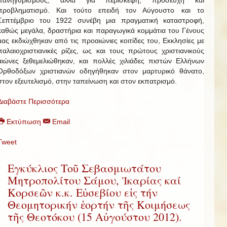
πανηγυρισμούς, αλλά για περίσκεψη, προσευχή και
προβληματισμό. Και τούτο επειδή τον Αύγουστο και το
Σεπτέμβριο του 1922 συνέβη μια πραγματική καταστροφή,
καθώς μεγάλα, δραστήρια και παραγωγικά κομμάτια του Γένους
μας εκδιώχθηκαν από τις προαιώνιες κοιτίδες του, Εκκλησίες με
παλαιοχριστιανικές ρίζες, ως και τους πρώτους χριστιανικούς
αιώνες ξεθεμελιώθηκαν, και πολλές χιλιάδες πιστών Ελλήνων
Ορθοδόξων χριστιανών οδηγήθηκαν στον μαρτυρικό θάνατο,
στον εξευτελισμό, στην ταπείνωση και στον εκπατρισμό.
Διαβάστε Περισσότερα
Εκτύπωση
Email
Tweet
Εγκύκλιος Τοῦ Σεβασμιωτάτου
Μητροπολίτου Σάμου, Ἰκαρίας καί
Κορσεῶν κ.κ. Εὐσεβίου εἰς τήν
Θεομητορικήν ἑορτήν τῆς Κοιμήσεως
τῆς Θεοτόκου (15 Αὐγούστου 2012).