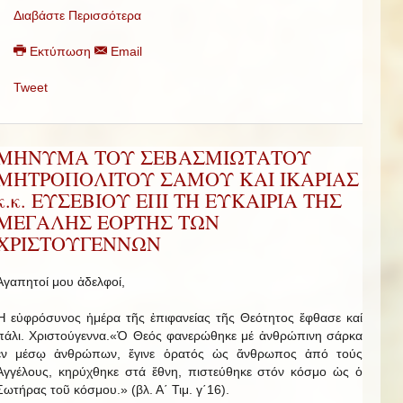
Διαβάστε Περισσότερα
Εκτύπωση
Email
Tweet
ΜΗΝΥΜΑ ΤΟΥ ΣΕΒΑΣΜΙΩΤΑΤΟΥ
ΜΗΤΡΟΠΟΛΙΤΟΥ ΣΑΜΟΥ ΚΑΙ ΙΚΑΡΙΑΣ
κ.κ. ΕΥΣΕΒΙΟΥ ΕΠΙ ΤΗ ΕΥΚΑΙΡΙΑ ΤΗΣ
ΜΕΓΑΛΗΣ ΕΟΡΤΗΣ ΤΩΝ
ΧΡΙΣΤΟΥΓΕΝΝΩΝ
Ἀ­γα­πητοί μου ἀδελφοί,
Ἡ εὐφρόσυνος ἡμέρα τῆς ἐπιφανείας τῆς Θεότητος ἔφθασε καί
πάλι. Χριστούγεννα.«Ὁ Θεός φανερώθηκε μέ ἀνθρώπινη σάρκα
ἐν μέσῳ ἀνθρώπων, ἔγινε ὁρατός ὡς ἄνθρωπος ἀπό τούς
Ἀγγέλους, κηρύχθηκε στά ἔθνη, πιστεύθηκε στόν κόσμο ὡς ὁ
Σωτήρας τοῦ κόσμου.» (βλ. Α΄ Τιμ. γ΄16).