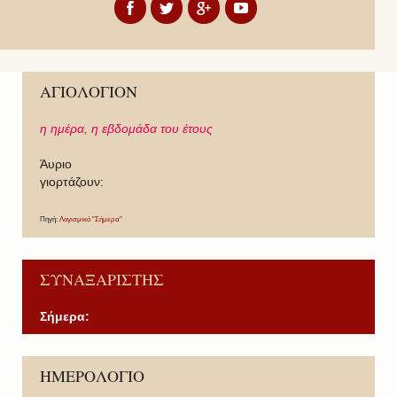
ΑΓΙΟΛΟΓΙΟΝ
η ημέρα,
η εβδομάδα του έτους
Άυριο
γιορτάζουν:
Πηγή:
Λογισμικό "Σήμερα"
ΣΥΝΑΞΑΡΙΣΤΗΣ
Σήμερα:
P
P
N
N
ΗΜΕΡΟΛΟΓΙΟ
r
r
e
e
e
e
x
x