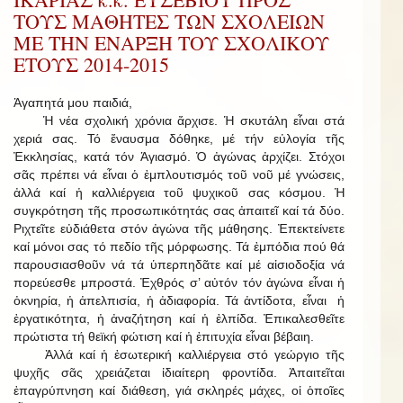
ΤΟΥΣ ΜΑΘΗΤΕΣ ΤΩΝ ΣΧΟΛΕΙΩΝ
ΜΕ ΤΗΝ ΕΝΑΡΞΗ ΤΟΥ ΣΧΟΛΙΚΟΥ
ΕΤΟΥΣ 2014-2015
Ἀγαπητά μου παιδιά,
Ἡ νέα σχολική χρόνια ἄρχισε. Ἡ σκυτάλη εἶναι στά
χεριά σας. Τό ἔναυσμα δόθηκε, μέ τήν εὐλογία τῆς
Ἐκκλησίας, κατά τόν Ἁγιασμό. Ὁ ἀγώνας ἀρχίζει. Στόχοι
σᾶς πρέπει νά εἶναι ὁ ἐμπλουτισμός τοῦ νοῦ μέ γνώσεις,
ἀλλά καί ἡ καλλιέργεια τοῦ ψυχικοῦ σας κόσμου. Ἡ
συγκρότηση τῆς προσωπικότητάς σας ἀπαιτεῖ καί τά δύο.
Ριχτεῖτε εὐδιάθετα στόν ἀγώνα τῆς μάθησης. Ἐπεκτείνετε
καί μόνοι σας τό πεδίο τῆς μόρφωσης. Τά ἐμπόδια πού θά
παρουσιασθοῦν νά τά ὑπερπηδᾶτε καί μέ αἰσιοδοξία νά
πορεύεσθε μπροστά. Ἐχθρός σ’ αὐτόν τόν ἀγώνα εἶναι ἡ
ὀκνηρία, ἡ ἀπελπισία, ἡ ἀδιαφορία. Τά ἀντίδοτα, εἶναι ἡ
ἐργατικότητα, ἡ ἀναζήτηση καί ἡ ἐλπίδα. Ἐπικαλεσθεῖτε
πρώτιστα τή θεϊκή φώτιση καί ἡ ἐπιτυχία εἶναι βέβαιη.
Ἀλλά καί ἡ ἐσωτερική καλλιέργεια στό γεώργιο τῆς
ψυχῆς σᾶς χρειάζεται ἰδιαίτερη φροντίδα. Ἀπαιτεῖται
ἐπαγρύπνηση καί διάθεση, γιά σκληρές μάχες, οἱ ὁποῖες