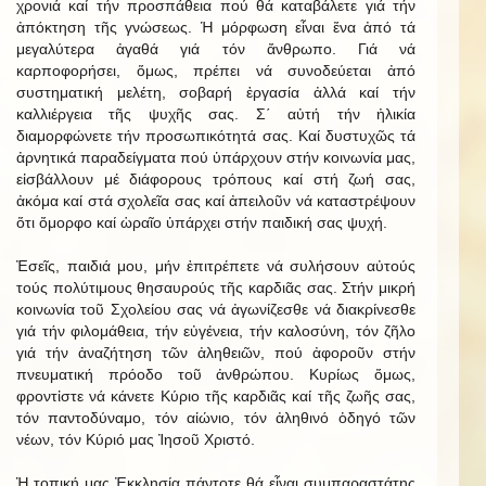
χρονιά καί τήν προσπάθεια πού θά καταβάλετε γιά τήν
ἀπόκτηση τῆς γνώσεως. Ἡ μόρφωση εἶναι ἕνα ἀπό τά
μεγαλύτερα ἀγαθά γιά τόν ἄνθρωπο. Γιά νά
καρποφορήσει, ὅμως, πρέπει νά συνοδεύεται ἀπό
συστηματική μελέτη, σοβαρή ἐργασία ἀλλά καί τήν
καλλιέργεια τῆς ψυχῆς σας. Σ΄ αὐτή τήν ἡλικία
διαμορφώνετε τήν προσωπικότητά σας. Καί δυστυχῶς τά
ἀρνητικά παραδείγματα πού ὑπάρχουν στήν κοινωνία μας,
εἰσβάλλουν μέ διάφορους τρόπους καί στή ζωή σας,
ἀκόμα καί στά σχολεῖα σας καί ἀπειλοῦν νά καταστρέψουν
ὅτι ὄμορφο καί ὡραῖο ὑπάρχει στήν παιδική σας ψυχή.
Ἐσεῖς, παιδιά μου, μήν ἐπιτρέπετε νά συλήσουν αὐτούς
τούς πολύτιμους θησαυρούς τῆς καρδιᾶς σας. Στήν μικρή
κοινωνία τοῦ Σχολείου σας νά ἀγωνίζεσθε νά διακρίνεσθε
γιά τήν φιλομάθεια, τήν εὐγένεια, τήν καλοσύνη, τόν ζῆλο
γιά τήν ἀναζήτηση τῶν ἀληθειῶν, πού ἀφοροῦν στήν
πνευματική πρόοδο τοῦ ἀνθρώπου. Κυρίως ὅμως,
φροντἰστε νά κάνετε Κύριο τῆς καρδιᾶς καί τῆς ζωῆς σας,
τόν παντοδύναμο, τόν αἰώνιο, τόν ἀληθινό ὁδηγό τῶν
νέων, τόν Κύριό μας Ἰησοῦ Χριστό.
Ἡ τοπική μας Ἐκκλησία πάντοτε θά εἶναι συμπαραστάτης