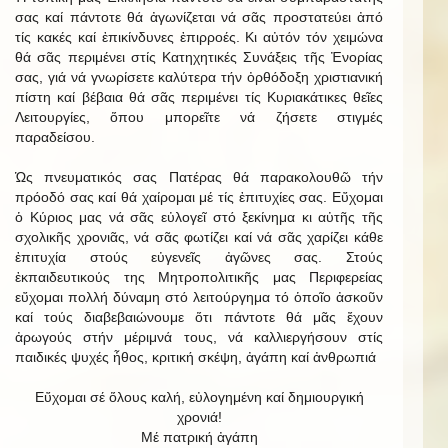
σας καί πάντοτε θά ἀγωνίζεται νά σᾶς προστατεύει ἀπό
τίς κακές καί ἐπικίνδυνες ἐπιρροές. Κι αὐτόν τόν χειμώνα
θά σᾶς περιμένει στίς Κατηχητικές Συνάξεις τῆς Ἐνορίας
σας, γιά νά γνωρίσετε καλύτερα τήν ὀρθόδοξη χριστιανική
πίστη καί βέβαια θά σᾶς περιμένει τίς Κυριακάτικες θεῖες
Λειτουργίες, ὅπου μπορεῖτε νά ζήσετε στιγμές
παραδείσου.
Ὡς πνευματικός σας Πατέρας θά παρακολουθῶ τήν
πρόοδό σας καί θά χαίρομαι μέ τίς ἐπιτυχίες σας. Εὔχομαι
ὁ Κύριος μας νά σᾶς εὐλογεῖ στό ξεκίνημα κι αὐτῆς τῆς
σχολικῆς χρονιᾶς, νά σᾶς φωτίζει καί νά σᾶς χαρίζει κάθε
ἐπιτυχία στούς εὐγενεῖς ἀγῶνες σας. Στούς
ἐκπαιδευτικούς της Μητροπολιτικῆς μας Περιφερείας
εὔχομαι πολλή δύναμη στό λειτούργημα τό ὁποῖο ἀσκοῦν
καί τούς διαβεβαιώνουμε ὅτι πάντοτε θά μᾶς ἔχουν
ἀρωγούς στήν μέριμνά τους, νά καλλιεργήσουν στίς
παιδικές ψυχές ἦθος, κριτική σκέψη, ἀγάπη καί ἀνθρωπιά
Εὔχομαι σέ ὅλους καλή, εὐλογημένη καί δημιουργική
χρονιά!
Μέ πατρική ἀγάπη