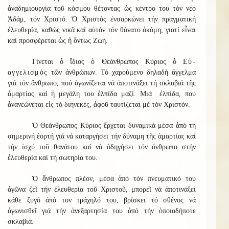
ἀναδημιουργία τοῦ κόσμου θέτοντας ὡς κέντρο του τόν νέο
Ἀδάμ, τόν Χριστό. Ὁ Χριστός ἐνσαρκώνει τήν πραγματική
ἐλευθερία, καθώς νικᾶ καί αὐτόν τόν θάνατο ἀκόμη, γιατί εἶναι
καί προσφέρεται ὡς ἡ ὄντως Ζωή.
Γίνεται ὁ ἴδιος ὁ Θεάνθρωπος Κύριος ὁ
Εὐ-
αγγελισμός
τῶν ἀνθρώπων. Τό χαρούμενο δηλαδή ἄγγελμα
γιά τόν ἄνθρωπο, πού ἀγωνίζεται νά ἀποτινάξει τή σκλαβιά τῆς
ἁμαρτίας καί ἡ μεγάλη του ἐλπίδα μαζί. Μιά ἐλπίδα, που
ἀνανεώνεται εἰς τό διηνεκές, ἀφοῦ ταυτίζεται μέ τόν Χριστόν.
Ὁ Θεάνθρωπος Κύριος ἔρχεται δυναμικά μέσα ἀπό τή
σημερινή ἑορτή γιά νά καταργήσει τήν δύναμη τῆς ἁμαρτίας καί
τήν ἰσχύ τοῦ θανάτου καί νά ὁδηγήσει τόν ἄνθρωπο στήν
ἐλευθερία καί τή σωτηρία του.
Ὁ ἄνθρωπος πλέον, μέσα ἀπό τόν πνευματικό του
ἀγῶνα ζεῖ τήν ἐλευθερία τοῦ Χριστοῦ, μπορεῖ νά ἀποτινάξει
κάθε ζυγό ἀπό τον τράχηλό του, βρίσκει τό σθένος νά
ἀγωνισθεῖ γιά τήν ἀνεξαρτησία του ἀπό τήν ὁποιαδήποτε
σκλαβιά.