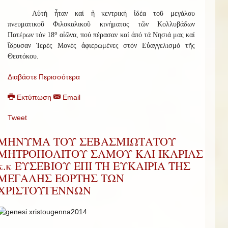
Αὐτή ἦταν καί ἡ κεντρική ἰδέα τοῦ μεγάλου
πνευματικοῦ Φιλοκαλικοῦ κινήματος τῶν Κολλυβάδων
ο
Πατέρων τόν 18
αἰῶνα, πού πέρασαν καί ἀπό τά Νησιά μας καί
ἵδρυσαν Ἱερές Μονές ἀφιερωμένες στόν Εὐαγγελισμό τῆς
Θεοτόκου.
Διαβάστε Περισσότερα
Εκτύπωση
Email
Tweet
ΜΗΝΥΜΑ ΤΟΥ ΣΕΒΑΣΜΙΩΤΑΤΟΥ
ΜΗΤΡΟΠΟΛΙΤΟΥ ΣΑΜΟΥ ΚΑΙ ΙΚΑΡΙΑΣ
κ.κ ΕΥΣΕΒΙΟΥ ΕΠΙ ΤΗ ΕΥΚΑΙΡΙΑ ΤΗΣ
ΜΕΓΑΛΗΣ ΕΟΡΤΗΣ ΤΩΝ
ΧΡΙΣΤΟΥΓΕΝΝΩΝ