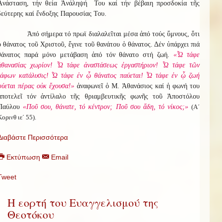
Ἀνάσταση, τήν θεία Ἀνάληψή Του καί τήν βέβαιη προσδοκία τῆς
δεύτερης καί ἔνδοξης Παρουσίας Του.
Ἀπό σήμερα τό πρωϊ διαλαλεῖται μέσα ἀπό τούς ὕμνους, ὅτι
ὁ θάνατος τοῦ Χριστοῦ, ἔγινε τοῦ θανάτου ὁ θάνατος. Δέν ὑπάρχει πιά
θάνατος παρά μόνο μετάβαση ἀπό τόν θάνατο στή ζωή.
«Ὦ τάφε
ἀθανασίας χωρίον! Ὦ τάφε ἀναστάσεως ἐργαστήριον! Ὦ τάφε τῶν
τάφων κατάλυσις! Ὦ τάφε ἐν ᾧ θάνατος παύεται! Ὦ τάφε ἐν ᾧ ζωή
φύεται πέρας οὐκ ἔχουσα!»
ἀναφωνεῖ ὁ Μ. Ἀθανάσιος καί ἡ φωνή του
ἀποτελεῖ τόν ἀντίλαλο τῆς θριαμβευτικῆς φωνῆς τοῦ Ἀποστόλου
Παύλου
«Ποῦ σου, θάνατε, τό κέντρον; Ποῦ σου ἅδη, τό νίκος;»
(Α΄
Κορινθ ιε΄ 55).
Διαβάστε Περισσότερα
Εκτύπωση
Email
Tweet
Η εορτή του Ευαγγελισμού της
Θεοτόκου