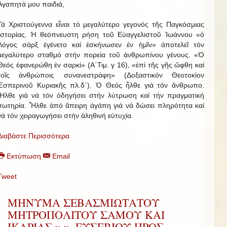
Ἀγαπητά μου παιδιά,
Τά Χριστούγεννα εἶναι τό μεγαλύτερο γεγονός τῆς Παγκόσμιας
Ἱστορίας. Ἡ θεόπνευστη ρήση τοῦ Εὐαγγελιστοῦ Ἰωάννου «ὁ
Λόγος σάρξ ἐγένετο καί ἐσκήνωσεν ἐν ἡμῖν» ἀποτελεῖ τόν
μεγαλύτερο σταθμό στήν πορεία τοῦ ἀνθρωπίνου γένους. «Ὁ
Θεός ἐφανερώθη ἐν σαρκί» (Α΄Τιμ. γ 16), «ἐπί τῆς γῆς ὤφθη καί
τοῖς ἀνθρώποις συνανεστράφη» (Δοξαστικόν Θεοτοκίον
Ἑσπερινοῦ Κυριακῆς πλ.δ΄). Ὁ Θεός ἦλθε γιά τόν ἄνθρωπο.
Ἦλθε γιά νά τόν ὁδηγήσει στήν λύτρωση καί τήν πραγματική
σωτηρία. Ἦλθε ἀπό ἄπειρη ἀγάπη γιά νά δώσει πληρότητα καί
νά τόν χειραγωγήσει στήν ἀληθινή εὐτυχία.
Διαβάστε Περισσότερα
Εκτύπωση
Email
Tweet
ΜΗΝΥΜΑ ΣΕΒΑΣΜΙΩΤΑΤΟΥ
ΜΗΤΡΟΠΟΛΙΤΟΥ ΣΑΜΟΥ ΚΑΙ
ΙΚΑΡΙΑΣ κ.κ. ΕΥΣΕΒΙΟΥ ΠΡΟΣ