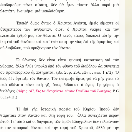
οἰκοδομοῦμε πάνω σ’αὐτή, δέν θά ἦταν τίποτε ἄλλο παρά μιά
αὐταπάτη, ἕνα ψέμα, μιά ψευδαίσθηση.
Ἐπειδή ὅμως ὄντως ὁ Χριστός Ἀνέστη, ἐμεῖς εἴμαστε οἱ
εὐτυχέστεροι τῶν ἀνθρώπων, διότι ὁ Χριστός νίκησε καί τόν
τελευταῖο ἐχθρό μας τόν θάνατο. Ὁ κενός τάφος διαλαλεῖ αὐτήν τήν
νίκη ἐπί τοῦ θανάτου καί κατ’ ἐπέκταση τήν νίκη ἐπί τῆς ἁμαρτίας καί
τοῦ διαβόλου, πού προξένησαν τόν θάνατο.
Ὁ θάνατος δέν εἶναι εἶναι φυσική κατάσταση γιά τόν
ἄνθρωπο, ἀλλά ἦλθε ὕπουλα ἀπό τόν φθόνο τοῦ διαβόλου ὡς συνέπεια
τοῦ προπατορικοῦ ἁμαρτήματος.
(Βλ. Σοφ. Σολομῶντος κεφ. 1 κ΄2)
Ὁ
Θεός δέν ἔφτιαξε τόν θάνατο. Τόν ἐπέτρεψε ὅμως γιά νά μήν γίνει τό
κακό ἀθάνατο πάνω στή γῆ, ὅπως διδάσκει ὁ ἅγιος Γρηγόριος ὁ
Θεολόγος
(
Λόγος ΑΠ, Εις τα Θεοφάνεια είτουν Γενέθλια τοῦ Σωτήρος,
Ρ G
36, 324 D .)
Ἡ ἐπί γῆς ἱστορική πορεία τοῦ Κυρίου Ἰησοῦ δέν
σταματάει στόν θάνατο καί στή ταφή του, ἀλλά συνεχίζεται πέραν
αὐτοῦ. Γι’ αὐτό καί οἱ διηγήσεις τῶν ἱερῶν Εὐαγγελίων δέν τελειώνουν
μέ τόν σταυρικό θάνατο καί τήν ταφή τοῦ Χριστοῦ, ἀλλά μέ τήν