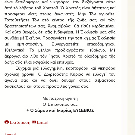
εἶναι ἐλπιδοφόρες καί νικηφόρες, ἐάν διεξάγονται κάτω
ἀπό τό λάβαρο τοῦ Χριστοῦ. Ὁ Χριστός εἶναι ἀήττητος καί
προσφέρει νίκες στούς ἀγωνιστές. Μήν Τόν ἀγνοεῖτε.
Τοποθετῆστε Τόν στό κέντρο τῆς ζωῆς σας καί τῶν
δραστηριοτήτων σας. Ἀναμφίβολα θά εἶσθε κερδισμένοι.
Καί αὐτό θεωρῶ, ὅτι σᾶς ἐνδιαφέρει. Ἡ Ἐκκλησία μας σᾶς
συνδέει μέ Ἐκεῖνον. Προσεγγίστε τήν τοπική μας Ἐκκλησία
μέ ἐμπιστοσύνη. Συνεργαστεῖτε ἐπικοδομητικά,
ἐθελοντικά. Τό μέλλον προδιαγράφεται εὐοίωνο. Μέ
ἀκρογωνιαῖο λίθο τόν Ἰησοῦ Χριστό τό οἰκοδόμημα τῆς
ζωῆς σᾶς εἶναι ἀσφαλές καί ἐπιτυχές.
Εὔχομαι μιά εὐλογημένη, καρποφόρα καί νικηφόρα
σχολική χρονιά. Ὁ Δωρεοδότης Κύριος νά εὐλογεῖ τόν
ἀγώνα σας καί νά δίνει δύναμη στούς σεβαστούς
δασκάλους καί στούς προσφιλεῖς γονεῖς σας.
Μέ πατρική ἀγάπη
Ὁ Ἐπίσκοπός σας
+ Ὁ Σάμου καί Ἰκαρίας ΕΥΣΕΒΙΟΣ
Εκτύπωση
Email
Tweet