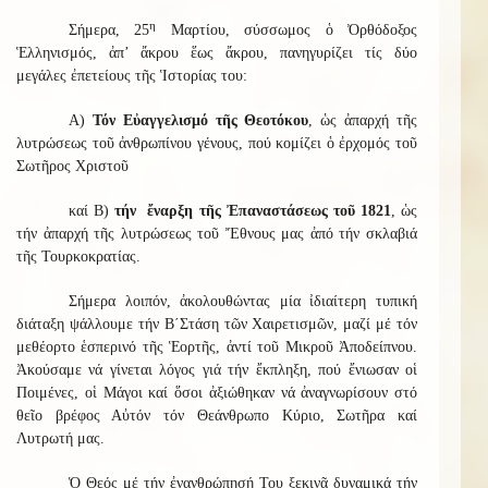
η
Σήμερα, 25
Μαρτίου, σύσσωμος ὁ Ὀρθόδοξος
Ἑλληνισμός, ἀπ’ ἄκρου ἕως ἄκρου, πανηγυρίζει τίς δύο
μεγάλες ἐπετείους τῆς Ἱστορίας του:
Α)
Τόν Εὐαγγελισμό τῆς Θεοτόκου
, ὡς ἀπαρχή τῆς
λυτρώσεως τοῦ ἀνθρωπίνου γένους, πού κομίζει ὁ ἐρχομός τοῦ
Σωτῆρος Χριστοῦ
καί Β)
τήν ἔναρξη τῆς Ἐπαναστάσεως τοῦ 1821
, ὡς
τήν ἀπαρχή τῆς λυτρώσεως τοῦ Ἔθνους μας ἀπό τήν σκλαβιά
τῆς Τουρκοκρατίας.
Σήμερα λοιπόν, ἀκολουθώντας μία ἰδιαίτερη τυπική
διάταξη ψάλλουμε τήν Β΄Στάση τῶν Χαιρετισμῶν, μαζί μέ τόν
μεθέορτο ἑσπερινό τῆς Ἑορτῆς, ἀντί τοῦ Μικροῦ Ἀποδείπνου.
Ἀκούσαμε νά γίνεται λόγος γιά τήν ἔκπληξη, πού ἔνιωσαν οἱ
Ποιμένες, οἱ Μάγοι καί ὅσοι ἀξιώθηκαν νά ἀναγνωρίσουν στό
θεῖο βρέφος Αὐτόν τόν Θεάνθρωπο Κύριο, Σωτῆρα καί
Λυτρωτή μας.
Ὁ Θεός μέ τήν ἐνανθρώπησή Του ξεκινᾶ δυναμικά τήν