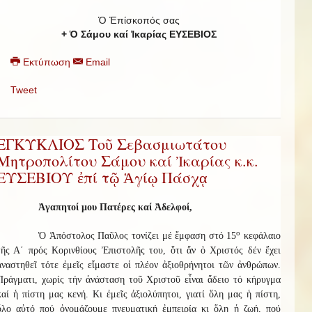
Ὁ Ἐπίσκοπός σας
+ Ὁ Σάμου καί Ἰκαρίας ΕΥΣΕΒΙΟΣ
Εκτύπωση
Email
Tweet
ΕΓΚΥΚΛΙΟΣ Τοῦ Σεβασμιωτάτου
Μητροπολίτου Σάμου καί Ἰκαρίας κ.κ.
ΕΥΣΕΒΙΟΥ ἐπί τῷ Ἁγίῳ Πάσχᾳ
Ἀγαπητοί μου Πατέρες καί Ἀδελφοί,
ο
Ὁ Ἀπόστολος Παῦλος τονίζει μέ ἔμφαση στό 15
κεφάλαιο
τῆς Α΄ πρός Κορινθίους Ἐπιστολῆς του, ὅτι ἄν ὁ Χριστός δέν ἔχει
ἀναστηθεῖ τότε ἐμεῖς εἴμαστε οἱ πλέον ἀξιοθρήνητοι τῶν ἀνθρώπων.
Πράγματι, χωρίς τήν ἀνάσταση τοῦ Χριστοῦ εἶναι ἄδειο τό κήρυγμα
καί ἡ πίστη μας κενή. Κι ἐμεῖς ἀξιολύπητοι, γιατί ὅλη μας ἡ πίστη,
ὅλο αὐτό πού ὀνομάζουμε πνευματική ἐμπειρία κι ὅλη ἡ ζωή, πού