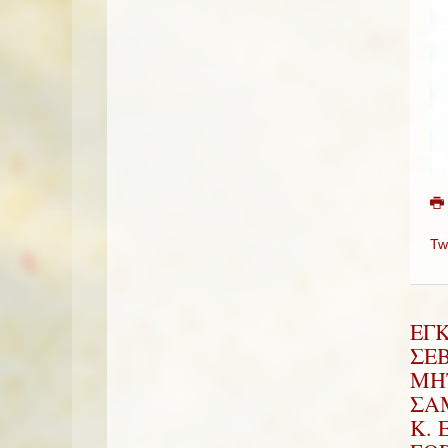
Tw
ΕΓ
ΣΕ
ΜΗ
ΣΑΜ
Κ. 