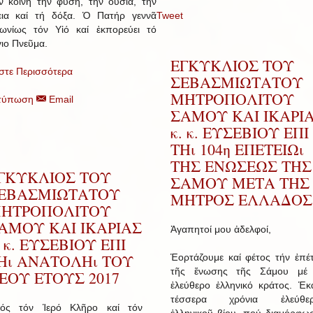
 κοινή τήν φύση, τήν οὐσία, τήν
εια καί τή δόξα. Ὁ Πατήρ γεννᾶ
Tweet
ωνίως τόν Υἱό καί ἐκπορεύει τό
ιο Πνεῦμα.
ΕΓΚΥΚΛΙΟΣ ΤΟΥ
στε Περισσότερα
ΣΕΒΑΣΜΙΩΤΑΤΟΥ
ΜΗΤΡΟΠΟΛΙΤΟΥ
τύπωση
Email
ΣΑΜΟΥ ΚΑΙ ΙΚΑΡΙ
κ. κ. ΕΥΣΕΒΙΟΥ ΕΠΙ
ΤΗι 104η ΕΠΕΤΕΙΩι
ΤΗΣ ΕΝΩΣΕΩΣ ΤΗΣ
ΓΚΥΚΛΙΟΣ ΤΟΥ
ΣΑΜΟΥ ΜΕΤΑ ΤΗΣ
ΕΒΑΣΜΙΩΤΑΤΟΥ
ΜΗΤΡΟΣ ΕΛΛΑΔΟΣ
ΗΤΡΟΠΟΛΙΤΟΥ
ΑΜΟΥ ΚΑΙ ΙΚΑΡΙΑΣ
Ἀγαπητοί μου ἀδελφοί,
. κ. ΕΥΣΕΒΙΟΥ ΕΠΙ
Ηι ΑΝΑΤΟΛΗι ΤΟΥ
Ἑορτάζουμε καί φέτος τήν ἐπέτ
τῆς ἕνωσης τῆς Σάμου μέ
ΕΟΥ ΕΤΟΥΣ 2017
ἐλεύθερο ἑλληνικό κράτος. Ἑκ
τέσσερα χρόνια ἐλεύθερ
ός τόν Ἱερό Κλῆρο καί τόν