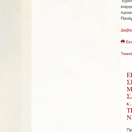
Ἔχουν
ἐνέργ
προαι
Πανάγ
Διαβά
Εκ
Tweet
Ε
Σ
Μ
Σ
κ
Τ
Ν
Πρ