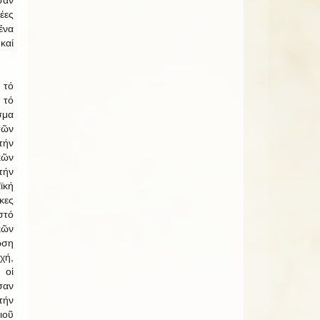
σαν
έες
ἕνα
καί
τό
 τό
σμα
τῶν
τήν
κῶν
τήν
ϊκή
κες
τό
ῶν
ωση
χή,
 οἱ
σαν
τήν
ιοῦ