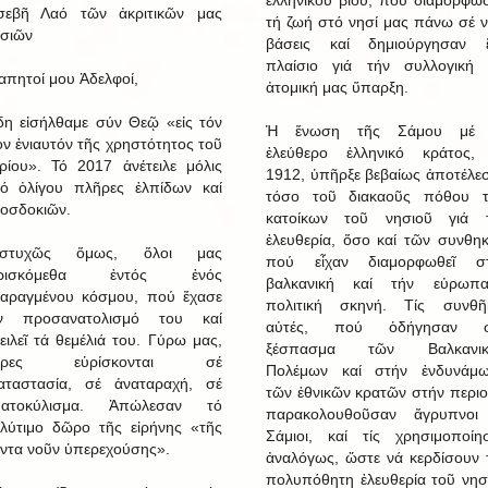
ἑλληνικοῦ βίου, πού διαμόρφω
σεβῆ Λαό τῶν ἀκριτικῶν μας
τή ζωή στό νησί μας πάνω σέ ν
σιῶν
βάσεις καί δημιούργησαν 
πλαίσιο γιά τήν συλλογική 
απητοί μου Ἀδελφοί,
ἀτομική μας ὕπαρξη.
η εἰσήλθαμε σύν Θεῷ «εἰς τόν
Ἡ ἕνωση τῆς Σάμου μέ 
ον ἐνιαυτόν τῆς χρηστότητος τοῦ
ἐλεύθερο ἑλληνικό κράτος,
ρίου». Τό 2017 ἀνέτειλε μόλις
1912, ὑπῆρξε βεβαίως ἀποτέλε
ό ὀλίγου πλῆρες ἐλπίδων καί
τόσο τοῦ διακαοῦς πόθου 
οσδοκιῶν.
κατοίκων τοῦ νησιοῦ γιά 
ἐλευθερία, ὅσο καί τῶν συνθη
υστυχῶς ὅμως, ὅλοι μας
πού εἶχαν διαμορφωθεῖ σ
ὑρισκόμεθα ἐντός ἑνός
βαλκανική καί τήν εὐρωπα
ταραγμένου κόσμου, πού ἔχασε
πολιτική σκηνή. Τίς συνθῆ
ν προσανατολισμό του καί
αὐτές, πού ὁδήγησαν σ
ειλεῖ τά θεμέλιά του. Γύρω μας,
ξέσπασμα τῶν Βαλκανικ
ῶρες εὑρίσκονται σέ
Πολέμων καί στήν ἐνδυνάμ
αταστασία, σέ ἀναταραχή, σέ
τῶν ἐθνικῶν κρατῶν στήν περιο
ματοκύλισμα. Ἀπώλεσαν τό
παρακολουθοῦσαν ἄγρυπνοι
λύτιμο δῶρο τῆς εἰρήνης «τῆς
Σάμιοι, καί τίς χρησιμοποίη
ντα νοῦν ὑπερεχούσης».
ἀναλόγως, ὥστε νά κερδίσουν 
πολυπόθητη ἐλευθερία τοῦ νησ