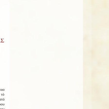
ΑΣ
ειο
 τό
ατό
ου