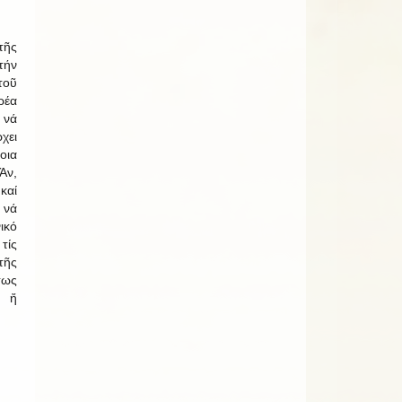
τῆς
τήν
οῦ
ρέα
νά
χει
οια
Ἄν,
καί
 νά
ικό
τίς
τῆς
τως
 ἤ