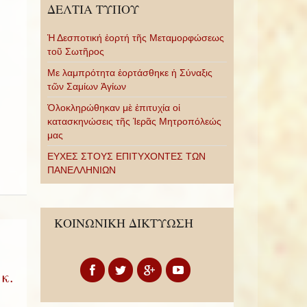
ΔΕΛΤΙΑ ΤΥΠΟΥ
Ἡ Δεσποτική ἑορτή τῆς Μεταμορφώσεως
τοῦ Σωτῆρος
Με λαμπρότητα ἑορτάσθηκε ἡ Σύναξις
τῶν Σαμίων Ἁγίων
Ὁλοκληρώθηκαν μὲ ἐπιτυχία οἱ
κατασκηνώσεις τῆς Ἱερᾶς Μητροπόλεώς
μας
ΕΥΧΕΣ ΣΤΟΥΣ ΕΠΙΤΥΧΟΝΤΕΣ ΤΩΝ
ΠΑΝΕΛΛΗΝΙΩΝ
ΚΟΙΝΩΝΙΚΗ ΔΙΚΤΥΩΣΗ
κ.