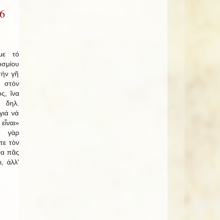
6
με τό
σμίου
τήν γῆ
 στόν
ς, ἵνα
 δηλ.
γιά νά
εἶναι»
ω γὰρ
τε τὸν
να πᾶς
, ἀλλ'