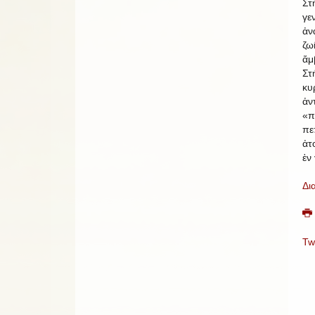
Στ
γ
ἀν
ζω
ἄμ
Στ
κ
ἀ
«
πε
ἀτ
ἐν
Δι
Tw