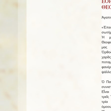
ΕΟ
ΘΕ
Ἀγαπη
«Ἐπε
σωτήρ
Ἡ με
Θεοφ
μας 
Ὀρθοδ
χαρᾶ
ποτα
φανέ
ψάλλο
Ὁ Πατ
συνισ
Εἶναι
τρεῖς
τρί
ὁμοο