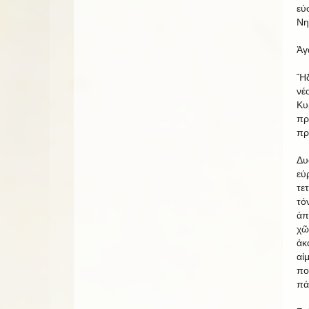
εὐ
Νη
Ἀγ
Ἤδ
νέ
Κυ
πρ
πρ
Δ
ε
τε
τό
ἀπ
χ
ἀκ
αἱ
πο
πά