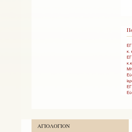
Πε
ΕΓ
κ.
ΕΓ
κ.
ΜΗ
Εὐ
ἱερ
ΕΓ
Εὐ
ΑΓΙΟΛΟΓΙΟΝ