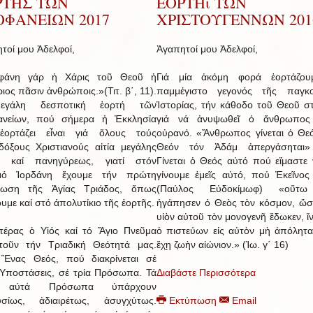
ΡΤΗΣ ΤΩΝ
ΕΟΡΤΗι ΤΩΝ
ΟΦΑΝΕΙΩΝ 2017
ΧΡΙΣΤΟΥΓΕΝΝΩΝ 201
τοί μου Ἀδελφοί,
Ἀγαπητοί μου Ἀδελφοί,
φάνη γάρ ἡ Χάρις τοῦ Θεοῦ ἡ
Γιά μία ἀκόμη φορά ἑορτάζου
ιος πᾶσιν ἀνθρώποις.»(Τιτ. β΄, 11).
παμμέγιστο γεγονός τῆς παγκο
γάλη δεσποτική ἑορτή τῶν
Ἱστορίας, τήν κάθοδο τοῦ Θεοῦ σ
ανείων, πού σήμερα ἡ Ἐκκλησία
γιά νά ἀνυψωθεῖ ὁ ἄνθρωπος
ἑορτάζει εἶναι γιά ὅλους τούς
οὐρανό. «Ἄνθρωπος γίνεται ὁ Θεό
όξους Χριστιανούς αἰτία μεγάλης
Θεόν τόν Ἀδάμ ἀπεργάσηται»
ς καί πανηγύρεως, γιατί στόν
Γίνεται ὁ Θεός αὐτό πού εἴμαστε 
μό Ἰορδάνη ἔχουμε τήν πρώτη
γίνουμε ἐμεῖς αὐτό, πού Ἐκεῖνος 
ρωση τῆς Ἁγίας Τριάδος, ὅπως
(Παύλος Εὐδοκίμωφ) «οὕτ
υμε καί στό ἀπολυτίκιο τῆς ἑορτῆς.
ἠγάπησεν ὁ Θεὸς τὸν κόσμον, ὥσ
υἱὸν αὐτοῦ τὸν μονογενῆ ἔδωκεν, ἵ
έρας ὁ Υἱός καί τό Ἅγιο Πνεῦμα
ὁ πιστεύων εἰς αὐτὸν μὴ ἀπόληται
τοῦν τήν Τριαδική Θεότητά μας.
ἔχῃ ζωὴν αἰώνιον.» (Ἰω. γ΄ 16)
 Ἕνας Θεός, πού διακρίνεται σέ
 Ὑποστάσεις, σέ τρία Πρόσωπα. Τά
Διαβάστε Περισσότερα
α αὐτά Πρόσωπα ὑπάρχουν
υσίως, ἀδιαιρέτως, ἀσυγχύτως.
Εκτύπωση
Email