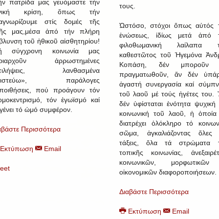
ήν πατρίδα μας γευόμαστε τήν
τους.
ενική κρίση, ὅπως τήν
αγνωρίζουμε στίς δομές τῆς
Ὡστόσο, στόχοι ὅπως αὐτός 
ῆς μας,μέσα ἀπό τήν πλήρη
ἑνώσεως, ἰδίως μετά ἀπό 
βλυνση τοῦ ἠθικοῦ αἰσθητηρίου!
φιλοθωμανική λαίλαπα τ
ή σύγχρονη κοινωνία μας
καθεστῶτος τοῦ Ἡγεμόνα Ἀνδ
υριαρχοῦν ἀρρωστημένες
Κοπάση, δέν μποροῦν 
ντιλήψεις, λανθασμένα
πραγματωθοῦν, ἄν δέν ὑπάρ
πιστεύω», παράλογες
ἀγαστή συνεργασία καί σύμπν
ποιθήσεις, πού προάγουν τόν
τοῦ λαοῦ μέ τούς ἡγέτες του. 
ομοκεντρισμό, τόν ἐγωϊσμό καί
δέν ὑφίσταται ἑνότητα ψυχική 
 γένει τό ὠμό συμφέρον.
κοινωνική τοῦ λαοῦ, ἡ ὁποία
διατρέχει ὁλόκληρο τό κοινων
αβάστε Περισσότερα
σῶμα, ἀγκαλιάζοντας ὅλες 
τάξεις, ὅλα τά στρώματα 
Εκτύπωση
Email
τοπικῆς κοινωνίας, ἀνεξαιρέ
κοινωνικῶν, μορφωτικῶν
eet
οἰκονομικῶν διαφοροποιήσεων.
Διαβάστε Περισσότερα
Εκτύπωση
Email