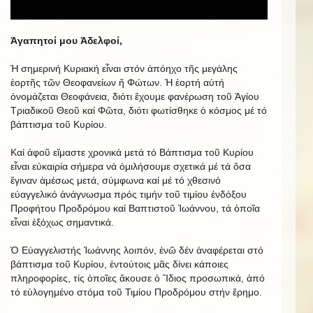
Ἀγαπητοί μου Ἀδελφοί,
Ἡ σημερινή Κυριακή εἶναι στόν ἀπόηχο τῆς μεγάλης
ἑορτῆς τῶν Θεοφανείων ἤ Φώτων. Ἡ ἑορτή αὐτή
ὀνομάζεται Θεοφάνεια, διότι ἔχουμε φανέρωση τοῦ Ἁγίου
Τριαδικοῦ Θεοῦ καί Φῶτα, διότι φωτίσθηκε ὁ κόσμος μέ τό
βάπτισμα τοῦ Κυρίου.
Καί ἀφοῦ εἴμαστε χρονικά μετά τό Βάπτισμα τοῦ Κυρίου
εἶναι εὐκαιρία σήμερα νά ὁμιλήσουμε σχετικά μέ τά ὅσα
ἔγιναν ἀμέσως μετά, σύμφωνα καί μέ τό χθεσινό
εὐαγγελικό ἀνάγνωσμα πρός τιμήν τοῦ τιμίου ἐνδόξου
Προφήτου Προδρόμου καί Βαπτιστοῦ Ἰωάννου, τά ὁποῖα
εἶναι ἐξόχως σημαντικά.
Ὁ Εὐαγγελιστής Ἰωάννης λοιπόν, ἐνῶ δέν ἀναφέρεται στό
βάπτισμα τοῦ Κυρίου, ἐντούτοις μᾶς δίνει κάποιες
πληροφορίες, τίς ὁποῖες ἄκουσε ὁ Ἴδιος προσωπικά, ἀπό
τό εὐλογημένο στόμα τοῦ Τιμίου Προδρόμου στήν ἔρημο.