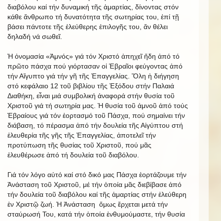
διαβόλου καί τήν δυναμική τῆς ἁμαρτίας, δίνοντας στόν
κάθε ἄνθρωπο τή δυνατότητα τῆς σωτηρίας του, ἐπί τῇ
βάσει πάντοτε τῆς ἐλεύθερης ἐπιλογῆς του, ἄν θέλει
δηλαδή νά σωθεῖ.
Ἡ ὀνομασία «Ἀμνός» γιά τόν Χριστό ἀπηχεῖ ἤδη ἀπό τό
πρῶτο πάσχα πού γιόρτασαν οἱ Ἑβραῖοι φεύγοντας ἀπό
τήν Αἴγυπτο γιά τήν γῆ τῆς Ἐπαγγελίας. Ὅλη ἡ διήγηση
στό κεφάλαιο 12 τοῦ βιβλίου τῆς Ἐξόδου στήν Παλαιά
Διαθήκη, εἶναι μιά συμβολική ἀναφορά στήν θυσία τοῦ
Χριστοῦ γιά τή σωτηρία μας. Ἡ θυσία τοῦ ἀμνοῦ ἀπό τούς
Ἑβραίους γιά τόν ἑορτασμό τοῦ Πάσχα, πού σημαίνει τήν
διάβαση, τό πέρασμα ἀπό τήν δουλεία τῆς Αἰγύπτου στή
ἐλευθερία τῆς γῆς τῆς Ἐπαγγελίας, ἀποτελεῖ τήν
προτύπωση τῆς θυσίας τοῦ Χριστοῦ, πού μᾶς
ἐλευθέρωσε ἀπό τή δουλεία τοῦ διαβόλου.
Γιά τόν λόγο αὐτό καί στό δικό μας Πάσχα ἑορτάζουμε τήν
Ἀνάσταση τοῦ Χριστοῦ, μέ τήν ὁποία μᾶς διεβίβασε ἀπό
τήν δουλεία τοῦ διαβόλου καί τῆς ἁμαρτίας στήν ἐλεύθερη
ἐν Χριστῷ ζωή. Ἡ Ἀνάσταση ὅμως ἔρχεται μετά τήν
σταύρωσή Του, κατά τήν ὁποία ἐνθυμούμαστε, τήν θυσία