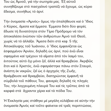
Του ὡς Ἀμνοῦ, γιά τήν σωτηρία μας. Ἐξ αὐτοῦ
συνηθίζουμε στό πασχαλινό τραπέζι νά ἔχουμε, ὡς κύριο
ἔδεσμα, συνήθως τό ἀρνί.
Τήν ὀνομασία «Ἀμνός» ὅμως τήν ἐπαλήθευσε καί ὁ Ἴδιος
ὁ Κύριος, ἄμεσα καί ἔμμεσα. Ἐμμεσα διότι δύο φορές
ἔδωσε τή δυνατότητα στόν Τίμιο Πρόδρομο νά τόν
ἀποκαλέσει ἐνώπιον τῶν ἀνθρώπων Ἀμνό τοῦ Θεοῦ,
χωρίς νά τό ἀλλάξει. Ἄμεσα διότι στό κεφ. 5 τῆς
Ἀποκάλυψης τοῦ Ἰωάννου, ὁ Ἴδιος ἐμφανίζεται ὡς
ἐσφαγμένον Ἀρνίον, δηλαδή ὡς ἀρνί, πού ἐνῶ εἶναι
σφαγμένο καί τρέχουν τά αἵματα ἀπό τόν λαιμό του,
ἐντούτοις αὐτό ὄχι μόνο ζεῖ, ἀλλά καί θριαμβεύει. Ἀκριβῶς
ἔτσι καί ὁ Χριστός, ἐνῶ σφαγιάστηκε πάνω στόν Σταυρό,
ἀνέστη ἐκ νεκρῶν, ζεῖ ὡς ὁ ἀρχηγός τῆς Ζωῆς,
θριάμβευσε καί θριαμβεύει, διατηρώντας ἐμφανῆ τά
σύμβολά τοῦ πάθους Του, φανερές δηλαδή τίς πληγές
Του, τήν λογχευμένη πλευρά Του καί τίς τρῦπες ἀπό τά
καρφιά στά ἄχραντα χέρια καί τά πόδια Του.
Ἡ Ἐκκλησία μας στάθηκε μέ μεγάλη εὐλάβεια σέ αὐτήν τήν
ὀνομασία Ἀμνός καί τοῦτο φαίνεται σέ τρεῖς περιπτώσεις.