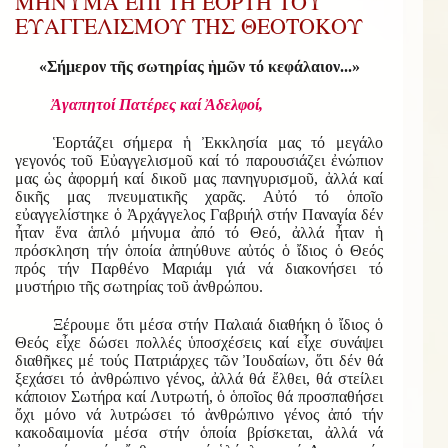
ΜΗΝΥΜΑ ΕΠΙ ΤΗ ΕΟΡΤΗ ΤΟΥ
ΕΥΑΓΓΕΛΙΣΜΟΥ ΤΗΣ ΘΕΟΤΟΚΟΥ
«Σήμερον τῆς σωτηρίας ἡμῶν τό κεφάλαιον...»
Ἀγαπητοί Πατέρες καί Ἀδελφοί,
Ἑορτάζει σήμερα ἡ Ἐκκλησία μας τό μεγάλο
γεγονός τοῦ Εὐαγγελισμοῦ καί τό παρουσιάζει ἐνώπιον
μας ὡς ἀφορμή καί δικοῦ μας πανηγυρισμοῦ, ἀλλά καί
δικῆς μας πνευματικῆς χαρᾶς. Αὐτό τό ὁποῖο
εὐαγγελίστηκε ὁ Ἀρχάγγελος Γαβριήλ στήν Παναγία δέν
ἦταν ἕνα ἁπλό μήνυμα ἀπό τό Θεό, ἀλλά ἦταν ἡ
πρόσκληση τήν ὁποία ἀπηύθυνε αὐτός ὁ ἴδιος ὁ Θεός
πρός τήν Παρθένο Μαριάμ γιά νά διακονήσει τό
μυστήριο τῆς σωτηρίας τοῦ ἀνθρώπου.
Ξέρουμε ὅτι μέσα στήν Παλαιά διαθήκη ὁ ἴδιος ὁ
Θεός εἶχε δώσει πολλές ὑποσχέσεις καί εἶχε συνάψει
διαθῆκες μέ τούς Πατριάρχες τῶν Ἰουδαίων, ὅτι δέν θά
ξεχάσει τό ἀνθρώπινο γένος, ἀλλά θά ἔλθει, θά στείλει
κάποιον Σωτήρα καί Λυτρωτή, ὁ ὁποῖος θά προσπαθήσει
ὄχι μόνο νά λυτρώσει τό ἀνθρώπινο γένος ἀπό τήν
κακοδαιμονία μέσα στήν ὁποία βρίσκεται, ἀλλά νά