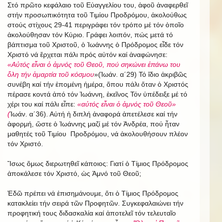
Στό πρῶτο κεφάλαιο τοῦ Εὐαγγελίου του, ἀφοῦ ἀναφερθεῖ
στήν προσωπικότητα τοῦ Τιμίου Προδρόμου, ἀκολούθως
στούς στίχους 29-41 περιγράφει τόν τρόπο μέ τόν ὁποῖο
ἀκολούθησαν τόν Κύριο. Γράφει λοιπόν, πώς μετά τό
βάπτισμα τοῦ Χριστοῦ, ὁ Ἰωάννης ὁ Πρόδρομος εἶδε τόν
Χριστό νά ἔρχεται πάλι πρός αὐτόν καί ἀναφώνησε:
«Αὐτός εἶναι ὁ ἀμνός τοῦ Θεοῦ, πού σηκώνει ἐπάνω του
ὅλη τήν ἁμαρτία τοῦ κόσμου
»(Ἰωάν. α΄29)
Τό ἴδιο ἀκριβῶς
συνέβη καί τήν ἑπομένη ἡμέρα, ὅπου πάλι ὅταν ὁ Χριστός
πέρασε κοντά ἀπό τόν Ἰωάννη, ἐκεῖνος Τόν ὑπέδειξε μέ τό
χέρι του καί πάλι εἶπε:
«αὐτός εἶναι ὁ ἀμνός τοῦ Θεοῦ»
(
Ἰωάν. α΄36). Αὐτή ἡ διπλή ἀναφορά ἀπετέλεσε καί τήν
ἀφορμή, ὥστε ὁ Ἰωάννης μαζί μέ τόν Ἀνδρέα, πού ἦταν
μαθητές τοῦ Τιμίου Προδρόμου, νά ἀκολουθήσουν πλέον
τόν Χριστό.
Ἴσως ὅμως διερωτηθεῖ κάποιος: Γιατί ὁ Τίμιος Πρόδρομος
ἀποκάλεσε τόν Χριστό, ὡς Ἀμνό τοῦ Θεοῦ;
Ἐδῶ πρέπει νά ἐπισημάνουμε, ὅτι ὁ Τίμιος Πρόδρομος
κατακλείει τήν σειρά τῶν Προφητῶν. Συγκεφαλαιώνει τήν
προφητική τους διδασκαλία καί ἀποτελεῖ τόν τελευταῖο