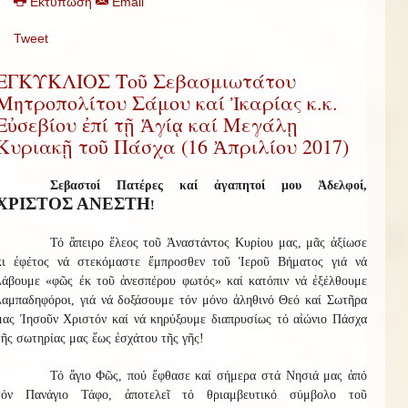
Εκτύπωση
Email
Tweet
ΕΓΚΥΚΛΙΟΣ Τοῦ Σεβασμιωτάτου
Μητροπολίτου Σάμου καί Ἰκαρίας κ.κ.
Εὐσεβίου ἐπί τῇ Ἁγίᾳ καί Μεγάλῃ
Κυριακῇ τοῦ Πάσχα (16 Ἀπριλίου 2017)
Σεβαστοί Πατέρες καί ἀγαπητοί μου Ἀδελφοί,
ΧΡΙΣΤΟΣ ΑΝΕΣΤΗ
!
Τό ἄπειρο ἔλεος τοῦ Ἀναστάντος Κυρίου μας, μᾶς ἀξίωσε
κι ἐφέτος νά στεκόμαστε ἔμπροσθεν τοῦ Ἱεροῦ Βήματος γιά νά
λάβουμε «φῶς ἐκ τοῦ ἀνεσπέρου φωτός» καί κατόπιν νά ἐξέλθουμε
λαμπαδηφόροι, γιά νά δοξάσουμε τόν μόνο ἀληθινό Θεό καί Σωτῆρα
μας Ἰησοῦν Χριστόν καί νά κηρύξουμε διαπρυσίως τό αἰώνιο Πάσχα
τῆς σωτηρίας μας ἕως ἐσχάτου τῆς γῆς!
Τό ἅγιο Φῶς, πού ἔφθασε καί σήμερα στά Νησιά μας ἀπό
τόν Πανάγιο Τάφο, ἀποτελεῖ τό θριαμβευτικό σύμβολο τοῦ