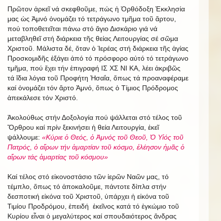
Πρῶτον ἀρκεῖ νά σκεφθοῦμε, πώς ἡ Ὀρθόδοξη Ἐκκλησία
μας ὡς Ἀμνό ὀνομάζει τό τετράγωνο τμῆμα τοῦ ἄρτου,
πού τοποθετεῖται πάνω στό ἅγιο Δισκάριο γιά νά
μεταβληθεῖ στή διάρκεια τῆς θείας Λειτουργίας σέ σῶμα
Χριστοῦ. Μάλιστα δέ, ὅταν ὁ Ἱερέας στή διάρκεια τῆς ἁγίας
Προσκομιδῆς ἐξάγει ἀπό τό πρόσφορο αὐτό τό τετράγωνο
τμῆμα, πού ἔχει τήν ἐπιγραφή ΙΣ ΧΣ ΝΙ ΚΑ, λέει ἀκριβῶς
τά ἴδια λόγια τοῦ Προφήτη Ἠσαΐα, ὅπως τά προαναφέραμε
καί ὀνομάζει τόν ἄρτο Ἀμνό, ὅπως ὁ Τίμιος Πρόδρομος
ἀπεκάλεσε τόν Χριστό.
Ἀκολούθως στήν Δοξολογία πού ψάλλεται στό τέλος τοῦ
Ὄρθρου καί πρίν ξεκινήσει ἡ θεία Λειτουργία, ἐκεῖ
ψάλλουμε:
«Κύριε ὁ Θεός, ὁ Ἀμνός τοῦ Θεοῦ, Ὁ Υἱός τοῦ
Πατρός, ὁ αἵρων τήν ἁμαρτίαν τοῦ κόσμο, ἐλέησον ἡμᾶς ὁ
αἵρων τάς ἁμαρτίας τοῦ κόσμου»
Καί τέλος στό εἰκονοστάσιο τῶν ἱερῶν Ναῶν μας, τό
τέμπλο, ὅπως τό ἀποκαλοῦμε, πάντοτε δίπλα στήν
δεσποτική εἰκόνα τοῦ Χριστοῦ, ὑπάρχει ἡ εἰκόνα τοῦ
Τιμίου Προδρόμου, ἐπειδή ἐκεῖνος κατά τό ἐγκώμιο τοῦ
Κυρίου εἶναι ὁ μεγαλύτερος καί σπουδαιότερος ἄνδρας