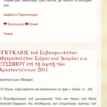
πορεία μας οἰκειότερη πρός Αὐτόν, μέ σκοπό τή σωτηρία
μας.
Διαβάστε Περισσότερα
Εκτύπωση
Email
Tweet
ΕΓΚΥΚΛΙΟΣ τοῦ Σεβασμιωτάτου
Μητροπολίτου Σάμου καί Ἰκαρίας κ.κ.
ΕΥΣΕΒΙΟΥ ἐπί τῇ ἑορτῇ τῶν
Χριστουγέννων 2011
Ἀγαπητοί μου Ἀδελφοί,
«Ὁ Λόγος σάρξ ἐγένετο καί ἐσκήνωσεν ἐν ἡμῖν.» (Ἰωάν. α΄, 14).
Ἡ Ἐνανθρώπηση τοῦ μονογενοῦς Υἱοῦ καί Λόγου τοῦ Θεοῦ
ἀποτελεῖ ἔκφραση τῆς ἀπύθμενης καί ὑπερτέλειας ἀγάπης τοῦ