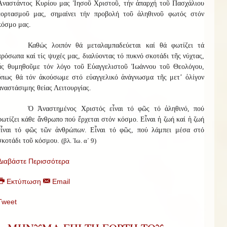
Ἀναστάντος Κυρίου μας Ἰησοῦ Χριστοῦ, τήν ἀπαρχή τοῦ Πασχάλιου
ἑορτασμοῦ μας, σημαίνει τήν προβολή τοῦ ἀληθινοῦ φωτός στόν
κόσμο μας.
Καθώς λοιπόν θά μεταλαμπαδεύεται καί θά φωτίζει τά
πρόσωπα καί τίς ψυχές μας, διαλύοντας τό πυκνό σκοτάδι τῆς νύχτας,
ἄς θυμηθοῦμε τόν λόγο τοῦ Εὐαγγελιστοῦ Ἰωάννου τοῦ Θεολόγου,
ὅπως θά τόν ἀκούσωμε στό εὐαγγελικό ἀνάγνωσμα τῆς μετ’ ὀλίγον
ἀναστάσιμης θείας Λειτουργίας.
Ὁ Ἀναστημένος Χριστός εἶναι τό φῶς τό ἀληθινό, πού
φωτίζει κάθε ἄνθρωπο πού ἔρχεται στόν κόσμο. Εἶναι ἡ ζωή καί ἡ ζωή
εἶναι τό φῶς τῶν ἀνθρώπων. Εἶναι τό φῶς, πού λάμπει μέσα στό
σκοτάδι τοῦ κόσμου.
(βλ. Ἰω. α΄ 9)
Διαβάστε Περισσότερα
Εκτύπωση
Email
Tweet