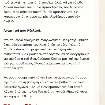
πού γεννήθηκε ποτέ ἀπό γυναῖκα, ἀλλά καί γιά νά μᾶς
δείχνει πάντοτε τόν Κύριο Ἰησοῦ Χριστό, τόν Ἀμνό τοῦ
Θεοῦ, πού σήκωσε πάνω Του τίς ἁμαρτίες μας, τίς
κάρφωσε στόν σταυρό καί μᾶς ἐλευθέρωσε ἀπό τόν
διάβολο.
Ἀγαπητοί μου Ἀδελφοί
,
Στό σημερινό εὐαγγελικό ἀνάγνωσμα ὁ Προφήτης Ἠσαϊας
διακηρύσσει ἐπίσης τόν Χριστό, ὡς τό μέγα Φῶς, τό
Ὁποῖο φώτισε τήν μέχρι τότε σκοτεινή ζωή τῶν
ἀνθρώπων. Θά εἴμαστε ἀναπολόγητοι, ἄν ἀδιαφορήσουμε
γιά τήν θυσία τοῦ Θεανθρώπου Κυρίου μας καί τήν δωρεά
τοῦ φωτισμοῦ πρός ὅλους ἀνεξαιρέτως μέ σκοπό τή
σωτηρία μας!
Ἄς φροντίσουμε κατά τό νέο ἔτος νά ἀνασυγκροτήσουμε
τήν πνευματική μας ζωή καί νά νά ἀναβαθμίσουμε τούς
θεοφιλεῖς ἀγῶνες μας, μέ εὐγνωμοσύνη γιά ὅλα ὅσα ὁ
Κύριος ἀπό τήν πολλή Του ἀγάπη, καταδέχθηκε νά κάνει
γιά χάρη μας!
Ἀμήν.