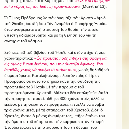
προφήτη, ὅπως καί ὁ Κύριός μας εἶπε:
«Ὅλοι οἱ Προφῆτες
καί ὁ νόμος ὡς τόν Ἰωάννη προφήτευσαν»
(Ματθ. ια΄13).
Ὁ Τίμιος Πρόδρομος λοιπόν ὀνομάζει τόν Χριστό «Ἀμνό
τοῦ Θεοῦ», ἐπειδή ἔτσι Τόν ὀνομάζει ὁ Προφήτης Ἠσαΐας,
ὅταν ἀναφέρεται στή σταυρική Του θυσία, τήν ὁποία
ὑπέστη ἀδιαμαρτύρητα καί μέ τή θέλησή του γιά τή
σωτηρία τοῦ κόσμου.
Στό κεφ. 53 τοῦ βιβλίου τοῦ Ἠσαΐα καί στόν στίχο 7, λέει
χαρακτηριστικά:
«ὡς πρόβατον ὁδηγήθηκε στή σφαγή καί
ὡς ἀμνός ἔναντι ἐκείνου, που τόν θυσιάζει ἄφωνος, ἔτσι
ἀκριβῶς χωρίς νά ἀνοίγει τό στόμα του»,
χωρίς δηλαδή νά
διαμαρτύρεται. Καταλαβαίνουμε λοιπόν πώς ὁ Τίμιος
Πρόδρομος σέ αὐτό τό σημεῖο κάνει τήν σύνδεση τῆς
προφητείας τοῦ Ἠσαΐα μέ τήν παρουσία τοῦ
προφητευόμενου Χριστοῦ. Μάλιστα δέν ἐπαληθεύει ἁπλά
τήν προφητεία, πού εἰπώθηκε 800 χρόνια πρίν, ἀλλά κι
ἐκεῖνος μέ τή σειρά του προφητεύει, τί ἔμελλε νά συμβεῖ
τρία χρόνια μετά, μέ τή σταύρωση τοῦ Χριστοῦ. Διότι ὁ
Χριστός, ὄντας ὁ μόνος ἀναμάρτητος, πῆρε ἐπάνω του
τήν ἁμαρτία τοῦ κόσμου καί τήν κάρφωσε στόν Σταυρό.
Ἐξουδετέρωσε μέ τή σταύρωσή Του τή δύναμη τοῦ