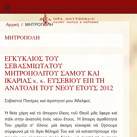
Αρχική
ΜΗΤΡΟΠΟΛΗ
ΜΗΤΡΟΠΟΛΗ
ΕΓΚΥΚΛΙΟΣ ΤΟΥ
ΣΕΒΑΣΜΙΩΤΑΤΟΥ
ΜΗΤΡΟΠΟΛΙΤΟΥ ΣΑΜΟΥ ΚΑΙ
ΙΚΑΡΙΑΣ κ. κ. ΕΥΣΕΒΙΟΥ ΕΠΙ ΤΗ
ΑΝΑΤΟΛΗ ΤΟΥ ΝΕΟΥ ΕΤΟΥΣ 2012
Σεβαστοί Πατέρες καί ἀγαπητοί μου Ἀδελφοί,
Ἡ θεία χάρη καί τό ἄπειρον ἔλεος τοῦ Θεοῦ μᾶς ἔφερε καί
πάλι στήν ἀνατολή ἑνός νέου ἔτους. Ἡ ἄπειρη ἀγαθότητά
Του χαρίζει σ' ὅλους μία ἀκόμη εὐκαιρία νά ζήσουμε
σύμφωνα μέ τό ἅγιο θέλημά Του καί νά καταστήσουμε τήν