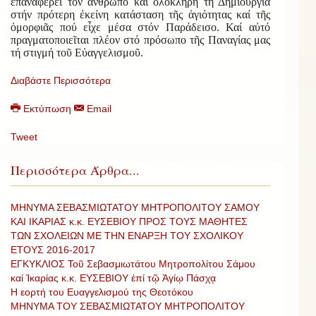
ἐπαναφέρει τόν ἄνθρωπο καί ὁλόκληρη τή Δημιουργία
στήν πρότερη ἐκείνη κατάσταση τῆς ἁγιότητας καί τῆς
ὀμορφιᾶς πού εἶχε μέσα στόν Παράδεισο. Καί αὐτό
πραγματοποιεῖται πλέον στό πρόσωπο τῆς Παναγίας μας
τή στιγμή τοῦ Εὐαγγελισμοῦ.
Διαβάστε Περισσότερα
Εκτύπωση
Email
Tweet
Περισσότερα Άρθρα...
ΜΗΝΥΜΑ ΣΕΒΑΣΜΙΩΤΑΤΟΥ ΜΗΤΡΟΠΟΛΙΤΟΥ ΣΑΜΟΥ
ΚΑΙ ΙΚΑΡΙΑΣ κ.κ. ΕΥΣΕΒΙΟΥ ΠΡΟΣ ΤΟΥΣ ΜΑΘΗΤΕΣ
ΤΩΝ ΣΧΟΛΕΙΩΝ ΜΕ ΤΗΝ ΕΝΑΡΞΗ ΤΟΥ ΣΧΟΛΙΚΟΥ
ΕΤΟΥΣ 2016-2017
ΕΓΚΥΚΛΙΟΣ Τοῦ Σεβασμιωτάτου Μητροπολίτου Σάμου
καί Ἰκαρίας κ.κ. ΕΥΣΕΒΙΟΥ ἐπί τῷ Ἁγίῳ Πάσχᾳ
Η εορτή του Ευαγγελισμού της Θεοτόκου
ΜΗΝΥΜΑ ΤΟΥ ΣΕΒΑΣΜΙΩΤΑΤΟΥ ΜΗΤΡΟΠΟΛΙΤΟΥ