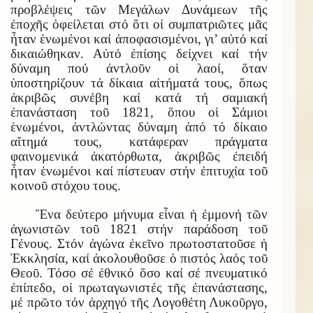
προβλέψεις τῶν Μεγάλων Δυνάμεων τῆς
ἐποχῆς ὀφείλεται στό ὅτι οἱ συμπατριῶτες μᾶς
ἦταν ἑνωμένοι καί ἀποφασισμένοι, γι’ αὐτό καί
δικαιώθηκαν. Αὐτό ἐπίσης δείχνει καί τήν
δύναμη πού ἀντλοῦν οἱ λαοί, ὅταν
ὑποστηρίζουν τά δίκαια αἰτήματά τους, ὅπως
ἀκριβῶς συνέβη καί κατά τή σαμιακή
ἐπανάσταση τοῦ 1821, ὅπου οἱ Σάμιοι
ἑνωμένοι, ἀντλώντας δύναμη ἀπό τό δίκαιο
αἴτημά τους, κατάφεραν πράγματα
φαινομενικά ἀκατόρθωτα, ἀκριβῶς ἐπειδή
ἦταν ἑνωμένοι καί πίστευαν στήν ἐπιτυχία τοῦ
κοινοῦ στόχου τους.
Ἕνα δεύτερο μήνυμα εἶναι ἡ ἐμμονή τῶν
ἀγωνιστῶν τοῦ 1821 στήν παράδοση τοῦ
Γένους. Στόν ἀγώνα ἐκεῖνο πρωτοστατοῦσε ἡ
Ἐκκλησία, καί ἀκολουθοῦσε ὁ πιστός λαός τοῦ
Θεοῦ. Τόσο σέ ἐθνικό ὅσο καί σέ πνευματικό
ἐπίπεδο, οἱ πρωταγωνιστές τῆς ἐπανάστασης,
μέ πρῶτο τόν ἀρχηγό τῆς Λογοθέτη Λυκοῦργο,