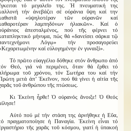
ἔγκειται τό μεγαλεῖο της. Ἡ πνευματική της
καλλονή τήν ἀνεβάζει σέ οὐράνια ὕψη καί την
καθιστᾶ «ὑψηλοτέραν τῶν οὐρανῶν καί
καθαροτέραν λαμπηδόνων ἡλιακῶν». Καί ὁ
οὐράνιος ἀπεσταλμένος, πού τῆς φέρνει τό
καταπληκτικό μήνυμα, πώς θά «δανείσει σάρκα τῷ
παντεχνήμονι Λόγῳ» τήν προσαγορεύει
«Κεχαριτωμένην καί εὐλογημένην ἐν γυναιξί».
Τό πρῶτο εὐαγγέλιο δόθηκε στόν ἄνθρωπο ἀπό
τόν Θεό, γιά νά περιμένει, ὅταν θά ἔρθει τό
πλήρωμα τοῦ χρόνου, τόν Σωτήρα του καί τήν
Πρώτη μετά ἀπ’ Ἐκεῖνον, πού θά γίνει ἡ αἰτία τῆς
χαρᾶς τοῦ ἀνθρώπου τῆς πτώσεως.
Κι Ἐκείνη ἦρθε! Ὁ οὐρανός ἄνοιξε! Ὁ Θεός
μίλησε!
Αὐτό πού μέ τήν στάση της ἀρνήθηκε ἡ Εὔα,
τό πραγματοποίησε ἡ Παναγία. Ἐκείνη εἶναι τό
ἐργαστήριο τῆς χαρᾶς τοῦ κόσμου, γιατί ἡ ὑπακοή