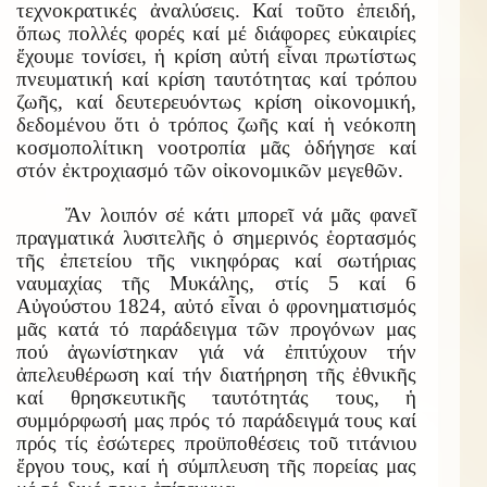
τεχνοκρατικές ἀναλύσεις. Καί τοῦτο ἐπειδή,
ὅπως πολλές φορές καί μέ διάφορες εὐκαιρίες
ἔχουμε τονίσει, ἡ κρίση αὐτή εἶναι πρωτίστως
πνευματική καί κρίση ταυτότητας καί τρόπου
ζωῆς, καί δευτερευόντως κρίση οἰκονομική,
δεδομένου ὅτι ὁ τρόπος ζωῆς καί ἡ νεόκοπη
κοσμοπολίτικη νοοτροπία μᾶς ὁδήγησε καί
στόν ἐκτροχιασμό τῶν οἰκονομικῶν μεγεθῶν.
Ἄν λοιπόν σέ κάτι μπορεῖ νά μᾶς φανεῖ
πραγματικά λυσιτελῆς ὁ σημερινός ἑορτασμός
τῆς ἐπετείου τῆς νικηφόρας καί σωτήριας
ναυμαχίας τῆς Μυκάλης, στίς 5 καί 6
Αὐγούστου 1824, αὐτό εἶναι ὁ φρονηματισμός
μᾶς κατά τό παράδειγμα τῶν προγόνων μας
πού ἀγωνίστηκαν γιά νά ἐπιτύχουν τήν
ἀπελευθέρωση καί τήν διατήρηση τῆς ἐθνικῆς
καί θρησκευτικῆς ταυτότητάς τους, ἡ
συμμόρφωσή μας πρός τό παράδειγμά τους καί
πρός τίς ἐσώτερες προϋποθέσεις τοῦ τιτάνιου
ἔργου τους, καί ἡ σύμπλευση τῆς πορείας μας