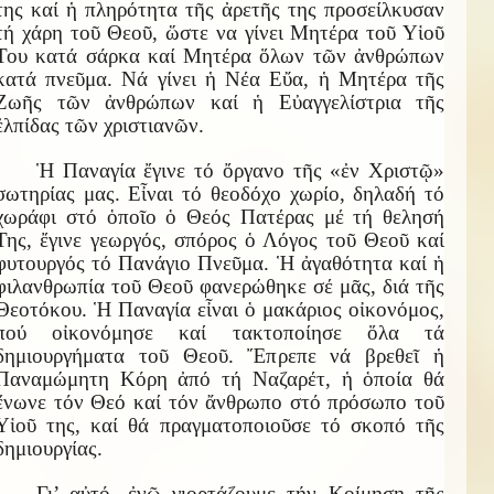
της καί ἡ πληρότητα τῆς ἀρετῆς της προσείλκυσαν
τή χάρη τοῦ Θεοῦ, ὥστε να γίνει Μητέρα τοῦ Υἱοῦ
Του κατά σάρκα καί Μητέρα ὅλων τῶν ἀνθρώπων
κατά πνεῦμα. Νά γίνει ἡ Νέα Εὔα, ἡ Μητέρα τῆς
Ζωῆς τῶν ἀνθρώπων καί ἡ Εὐαγγελίστρια τῆς
ἐλπίδας τῶν χριστιανῶν.
Ἡ Παναγία ἔγινε τό ὄργανο τῆς «ἐν Χριστῷ»
σωτηρίας μας. Εἶναι τό θεοδόχο χωρίο, δηλαδή τό
χωράφι στό ὁποῖο ὁ Θεός Πατέρας μέ τή θελησή
Της, ἔγινε γεωργός, σπόρος ὁ Λόγος τοῦ Θεοῦ καί
φυτουργός τό Πανάγιο Πνεῦμα. Ἡ ἀγαθότητα καί ἡ
φιλανθρωπία τοῦ Θεοῦ φανερώθηκε σέ μᾶς, διά τῆς
Θεοτόκου. Ἡ Παναγία εἶναι ὁ μακάριος οἰκονόμος,
πού οἰκονόμησε καί τακτοποίησε ὅλα τά
δημιουργήματα τοῦ Θεοῦ. Ἔπρεπε νά βρεθεῖ ἡ
Παναμώμητη Κόρη ἀπό τή Ναζαρέτ, ἡ ὁποία θά
ἔνωνε τόν Θεό καί τόν ἄνθρωπο στό πρόσωπο τοῦ
Υἱοῦ της, καί θά πραγματοποιοῦσε τό σκοπό τῆς
δημιουργίας.
Γι’ αὐτό, ἐνῶ γιορτάζουμε τήν Κοίμηση τῆς