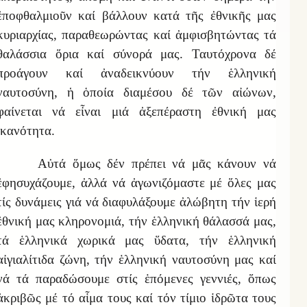
ἐποφθαλμιοῦν καί βάλλουν κατά τῆς ἐθνικῆς μας
κυριαρχίας, παραθεωρώντας καί ἀμφισβητώντας τά
θαλάσσια ὅρια καί σύνορά μας. Ταυτόχρονα δέ
προάγουν καί ἀναδεικνύουν τήν ἑλληνική
ναυτοσύνη, ἡ ὁποία διαμέσου δέ τῶν αἰώνων,
φαίνεται νά εἶναι μιά ἀξεπέραστη ἐθνική μας
ἱκανότητα.
Αὐτά
ὅμως δ
έν πρέπει νά μᾶς κάνουν νά
ἐφησυχάζουμε, ἀλλά νά ἀγωνιζόμαστε μέ ὅλες μας
τίς δυνάμεις γιά νά διαφυλάξουμε ἀλώβητη τήν ἱερή
ἐθνική μας κληρονομιά, τήν ἑλληνική θάλασσά μας,
τά ἑλληνικά χωρικά μας ὕδατα, τήν ἑλληνική
αἰγιαλίτιδα ζώνη, τήν
ἑλληνική ναυτοσύνη μας
καί
νά τά παραδώσουμε στίς ἑπόμενες γεννιές, ὅπως
ἀκριβῶς μέ τό αἷμα τους καί τόν τίμιο ἱδρῶτα τους