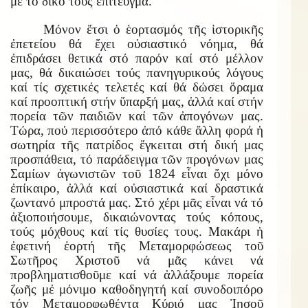
μέ τό δικό τους ἐπίτευγμα.
Μόνον ἔτσι ὁ ἑορτασμός τῆς ἱστορικῆς
ἐπετείου θά ἔχει οὐσιαστικό νόημα, θά
ἐπιδράσει θετικά στό παρόν καί στό μέλλον
μας, θά δικαιώσει τούς πανηγυρικούς λόγους
καί τίς σχετικές τελετές καί θά δώσει ὅραμα
καί προοπτική στήν ὕπαρξή μας, ἀλλά καί στήν
πορεία τῶν παιδιῶν καί τῶν ἀπογόνων μας.
Τώρα, πού περισσότερο ἀπό κάθε ἄλλη φορά ἡ
σωτηρία τῆς πατρίδος ἔγκειται στή δική μας
προσπάθεια, τό παράδειγμα τῶν προγόνων μας
Σαμίων ἀγωνιστῶν τοῦ 1824 εἶναι ὄχι μόνο
ἐπίκαιρο, ἀλλά καί οὐσιαστικά καί δραστικά
ζωντανό μπροστά μας. Στό χέρι μᾶς εἶναι νά τό
ἀξιοποιήσουμε, δικαιώνοντας τούς κόπους,
τούς μόχθους καί τίς θυσίες τους. Μακάρι ἡ
ἐφετινή ἑορτή τῆς Μεταμορφώσεως τοῦ
Σωτῆρος Χριστοῦ νά μᾶς κάνει νά
προβληματισθοῦμε καί νά ἀλλάξουμε πορεία
ζωῆς μἐ μόνιμο καθοδηγητή καί συνοδοιπόρο
τόν Μεταμορφωθέντα Κύριό μας Ἰησοῦ