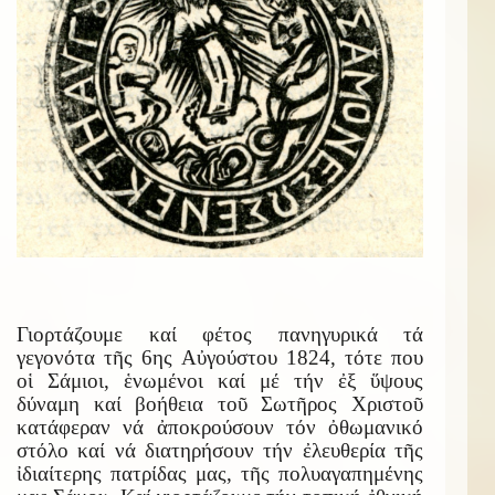
Γιορτάζουμε καί φέτος πανηγυρικά τά
γεγονότα τῆς 6ης Αὐγούστου 1824, τότε που
οἱ Σάμιοι, ἑνωμένοι καί μέ τήν ἐξ ὕψους
δύναμη καί βοήθεια τοῦ Σωτῆρος Χριστοῦ
κατάφεραν νά ἀποκρούσουν τόν ὀθωμανικό
στόλο καί νά διατηρήσουν τήν ἐλευθερία τῆς
ἰδιαίτερης πατρίδας μας, τῆς πολυαγαπημένης