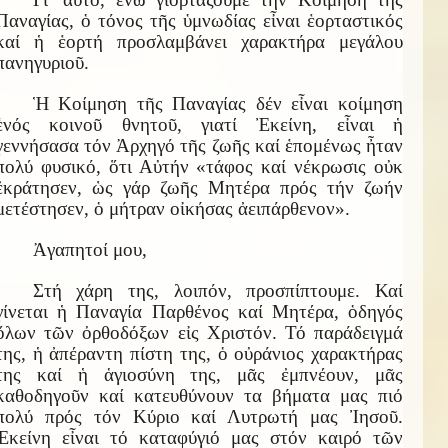
Παναγίας, ὁ τόνος τῆς ὑμνωδίας εἶναι ἑορταστικός
καί ἡ ἑορτή προσλαμβάνει χαρακτήρα μεγάλου
πανηγυριοῦ.
Ἡ Κοίμηση τῆς Παναγίας δέν εἶναι κοίμηση
ἑνός κοινοῦ θνητοῦ, γιατί Ἐκείνη, εἶναι ἡ
γεννήσασα τόν Ἀρχηγό τῆς ζωῆς καί ἑπομένως ἦταν
πολύ φυσικό, ὅτι Αὐτήν «τάφος καί νέκρωσις οὐκ
ἐκράτησεν, ὡς γάρ ζωῆς Μητέρα πρός τήν ζωήν
μετέστησεν, ὁ μήτραν οἰκήσας ἀειπάρθενον».
Ἀγαπητοί μου,
Στή χάρη της, λοιπόν, προσπίπτουμε. Καί
γίνεται ἡ Παναγία Παρθένος καί Μητέρα, ὁδηγός
ὅλων τῶν ὀρθοδόξων εἰς Χριστόν. Τό παράδειγμά
της, ἡ ἀπέραντη πίστη της, ὁ οὐράνιος χαρακτήρας
της καί ἡ ἁγιοσύνη της, μᾶς ἐμπνέουν, μᾶς
καθοδηγοῦν καί κατευθύνουν τα βήματα μας πιό
πολύ πρός τόν Κύριο καί Λυτρωτή μας Ἰησοῦ.
Ἐκείνη εἶναι τό καταφύγιό μας στόν καιρό τῶν