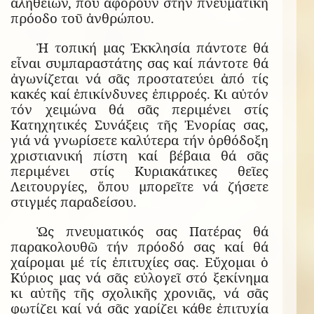
ἀληθειῶν, πού ἀφοροῦν στήν πνευματική
πρόοδο τοῦ ἀνθρώπου.
Ἡ τοπική μας Ἐκκλησία πάντοτε θά
εἶναι συμπαραστάτης σας καί πάντοτε θά
ἀγωνίζεται νά σᾶς προστατεύει ἀπό τίς
κακές καί ἐπικίνδυνες ἐπιρροές. Κι αὐτόν
τόν χειμώνα θά σᾶς περιμένει στίς
Κατηχητικές Συνάξεις τῆς Ἐνορίας σας,
γιά νά γνωρίσετε καλύτερα τήν ὀρθόδοξη
χριστιανική πίστη καί βέβαια θά σᾶς
περιμένει στίς Κυριακάτικες θεῖες
Λειτουργίες, ὅπου μπορεῖτε νά ζήσετε
στιγμές παραδείσου.
Ὡς πνευματικός σας Πατέρας θά
παρακολουθῶ τήν πρόοδό σας καί θά
χαίρομαι μέ τίς ἐπιτυχίες σας. Εὔχομαι ὁ
Κύριος μας νά σᾶς εὐλογεῖ στό ξεκίνημα
κι αὐτῆς τῆς σχολικῆς χρονιᾶς, νά σᾶς
φωτίζει καί νά σᾶς χαρίζει κάθε ἐπιτυχία