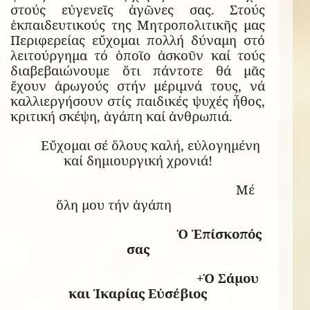
στούς εὐγενεῖς ἀγῶνες σας. Στούς
ἐκπαιδευτικούς της Μητροπολιτικῆς μας
Περιφερείας εὔχομαι πολλή δύναμη στό
λειτούργημα τό ὁποῖο ἀσκοῦν καί τούς
διαβεβαιώνουμε ὅτι πάντοτε θά μᾶς
ἔχουν ἀρωγούς στήν μέριμνά τους, νά
καλλιεργήσουν στίς παιδικές ψυχές ἦθος,
κριτική σκέψη, ἀγάπη καί ἀνθρωπιά.
Εὔχομαι σέ ὅλους καλή, εὐλογημένη
καί δημιουργική χρονιά!
Μέ
ὅλη μου τήν ἀγάπη
Ὁ Ἐπίσκοπός
σας
+Ὁ Σάμου
και Ἰκαρίας Εὐσέβιος