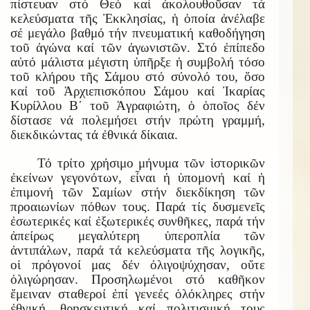
πίστευαν στό Θεό καί ἀκολουθοῦσαν τά
κελεύσματα τῆς Ἐκκλησίας, ἡ ὁποία ἀνέλαβε
σέ μεγάλο βαθμό τήν πνευματική καθοδήγηση
τοῦ ἀγώνα καί τῶν ἀγωνιστῶν. Στό ἐπίπεδο
αὐτό μάλιστα μέγιστη ὑπῆρξε ἡ συμβολή τόσο
τοῦ κλήρου τῆς Σάμου στό σύνολό του, ὅσο
καί τοῦ Ἀρχιεπισκόπου Σάμου καί Ἰκαρίας
Κυρίλλου Β΄ τοῦ Ἀγραφιώτη, ὁ ὁποῖος δέν
δίστασε νά πολεμήσει στήν πρώτη γραμμή,
διεκδικώντας τά ἐθνικά δίκαια.
Τό τρίτο χρήσιμο μήνυμα τῶν ἱστορικῶν
ἐκείνων γεγονότων, εἶναι ἡ ὑπομονή καί ἡ
ἐπιμονή τῶν Σαμίων στήν διεκδίκηση τῶν
προαιωνίων πόθων τους. Παρά τίς δυσμενεῖς
ἐσωτερικές καί ἐξωτερικές συνθῆκες, παρά τήν
ἀπείρως μεγαλύτερη ὑπεροπλία τῶν
ἀντιπάλων, παρά τά κελεύσματα τῆς λογικῆς,
οἱ πρόγονοί μας δέν ὀλιγοψύχησαν, οὔτε
ὀλιγώρησαν. Προσηλωμένοι στό καθῆκον
ἔμειναν σταθεροί ἐπί γενεές ὁλόκληρες στήν
ἐθνική, θρησκευτική καί πολιτισμική τους