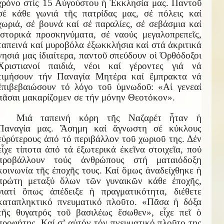
χρόνο στίς 15 Αὐγούστου ἡ Ἐκκλησία μας. Παντοῦ
σέ κάθε γωνιά τῆς πατρίδας μας, σέ πόλεις καί
χωριά, σέ βουνά καί σέ παραλίες, σέ σεβάσμια καί
ἱστορικά προσκηνύματα, σέ ναούς μεγαλοπρεπεῖς,
ταπεινά καί μυροβόλα ἐξωκκλήσια καί στά ἀκριτικά
νησιά μας ἰδιαίτερα, παντοῦ σπεύδουν οἱ Ὀρθόδοξοι
Χριστιανοί παιδιά, νέοι καί γέροντες γιά νά
τιμήσουν τήν Παναγία Μητέρα καί ἔμπρακτα νά
ἐπιβεβαιώσουν τό λόγο τοῦ ὑμνωδοῦ: «Αἱ γενεαί
πᾶσαι μακαρίζομεν σε τήν μόνην Θεοτόκον».
Μιά ταπεινή κόρη τῆς Ναζαρέτ ἦταν ἡ
Παναγία μας. Ἄσημη καί ἄγνωστη σέ κύκλους
εὐρύτερους ἀπό τό περιβάλλον τοῦ χωριοῦ της. Δέν
εἶχε τίποτα ἀπό τά ἐξωτερικά ἐκεῖνα στοιχεῖα, πού
προβάλλουν τούς ἀνθρώπους στή ματαιόδοξη
κοινωνία τῆς ἐποχῆς τους. Καί ὅμως ἀναδείχθηκε ἡ
πρώτη μεταξύ ὅλων τῶν γυναικῶν κάθε ἐποχῆς,
γιατί ὅπως ἀπέδειξε ἡ πραγματικότητα, διέθετε
καταπληκτικό πνευματικό πλοῦτο. «Πᾶσα ἡ δόξα
τῆς θυγατρός τοῦ βασιλέως ἔσωθεν», εἶχε πεῖ ὁ
προφήτης. Καί σ’ αὐτόν τόν πνευματικό πλοῦτο της