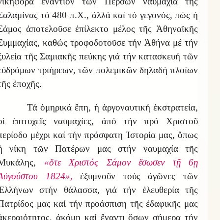
νικηφόρα ἐναντίον τῶν Περσῶν ναυμαχία τῆς
Σαλαμίνας τό 480 π.Χ., ἀλλά καί τό γεγονός, πώς ἡ
Σάμος ἀποτελοῦσε ἐπίλεκτο μέλος τῆς Ἀθηναϊκῆς
Συμμαχίας, καθώς τροφοδοτοῦσε τήν Ἀθήνα μέ τήν
ξυλεία τῆς Σαμιακῆς πεύκης γιά τήν κατασκευή τῶν
εὐδρόμων τριήρεων, τῶν πολεμικῶν δηλαδή πλοίων
τῆς ἐποχῆς.
Τά ὁμηρικά ἔπη, ἡ ἀργοναυτική ἐκστρατεία,
οἱ ἐπιτυχεῖς ναυμαχίες, ἀπό τήν πρό Χριστοῦ
περίοδο μέχρι καί τήν πρόσφατη Ἱστορία μας, ὅπως
ἡ νίκη τῶν Πατέρων μας στήν ναυμαχία τῆς
Μυκάλης,
«ὅτε Χριστός Σάμον ἔσωσεν τῇ 6ῃ
Αὐγούστου 1824»,
ἐξυμνοῦν τούς ἀγῶνες τῶν
Ἑλλήνων στήν θάλασσα, γιά τήν ἐλευθερία τῆς
Πατρίδος μας καί τήν προάσπιση τῆς ἐδαφικῆς μας
ἀκεραιότητος, ἀκόμη καί ἔναντι ὅσων σήμερα τήν