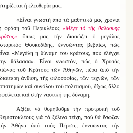
στηρίζεται ἡ ἐλευθερία μας.
«Εἶναι γνωστή ἀπό τά μαθητικά μας χρόνια
ἡ φράση τοῦ Περικλέους
«Μέγα τό τῆς θαλάσσης
κράτος»
ὅπως μᾶς τήν διασώζει ὁ μεγάλος
ἱστορικός Θουκυδίδης, ἐννοώντας βεβαίως πώς
εἶναι «Μεγάλη η δύναμη του κράτους, πού ἐλέγχει
την θάλασσα». Εἶναι γνωστόν, πώς ὁ Χρυσός
αἰώνας τοῦ Κράτους τῶν Ἀθηνῶν, πέρα ἀπό τήν
ἰδιαίτερη ἄνθιση, τῆς φιλοσοφίας, τῶν τεχνῶν, τῶν
ἐπιστημῶν καί συνόλου τοῦ πολιτισμοῦ, δίχως ἄλλο
ὀφείλεται καί στήν ναυτική της δύναμη.
Ἀξίζει νά θυμηθοῦμε τήν προτροπή τοῦ
Θεμιστοκλέους γιά τά ξύλινα τείχη, πού θά ἔσωζαν
τήν Ἀθήνα ἀπό τούς Πέρσες, ἐννοώντας τήν