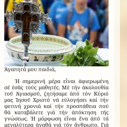
Ἀγαπητά μου παιδιά,
Ἡ σημερινή μέρα εἶναι ἀφιερωμένη
σέ ἐσᾶς τούς μαθητές. Μέ τήν ἀκολουθία
τοῦ Ἁγιασμοῦ, ζητήσαμε ἀπό τόν Κύριό
μας Ἰησοῦ Χριστό νά εὐλογήσει καί τήν
φετινή χρονιά καί τήν προσπάθεια πού
θά καταβάλετε γιά τήν ἀπόκτηση τῆς
γνώσεως. Ἡ μόρφωση εἶναι ἕνα ἀπό τά
μεγαλύτερα ἀγαθά γιά τόν ἄνθρωπο. Γιά