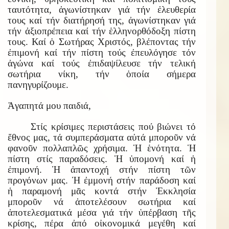
ταυτότητα, ἀγωνίστηκαν γιά τήν ἐλευθερία
τους καί τήν διατήρησή της, ἀγωνίστηκαν γιά
τήν ἀξιοπρέπεια καί τήν ἑλληνορθόδοξη πίστη
τους. Καί ὁ Σωτήρας Χριστός, βλέποντας τήν
ἐπιμονή καί τήν πίστη τούς ἐπευλόγησε τόν
ἀγώνα καί τούς ἐπιδαψίλευσε τήν τελική
σωτήρια νίκη, τήν ὁποία σήμερα
πανηγυρίζουμε.
Ἀγαπητά μου παιδιά,
Στίς κρίσιμες περιστάσεις πού βιώνει τό
ἔθνος μας, τά συμπεράσματα αὐτά μποροῦν νά
φανοῦν πολλαπλῶς χρήσιμα. Ἡ ἑνότητα. Ἡ
πίστη στίς παραδόσεις. Ἡ ὑπομονή καί ἡ
ἐπιμονή. Ἡ ἀπαντοχή στήν πίστη τῶν
προγόνων μας. Ἡ ἐμμονή στήν παράδοση καί
ἡ παραμονή μᾶς κοντά στήν Ἐκκλησία
μποροῦν νά ἀποτελέσουν σωτήρια καί
ἀποτελεσματικά μέσα γιά τήν ὑπέρβαση τῆς
κρίσης, πέρα ἀπό οἰκονομικά μεγέθη καί