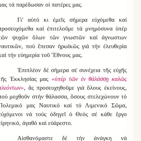
μας τά παρέδωσαν οἱ πατέρες μας.
Γι
’
αὐτό κι ἐμεῖς σήμερα εὐχόμεθα καί
προσευχόμεθα καί ἐπιτελοῦμε τά μνημόσυνα ὑπἐρ
τῶν ψυχῶν ὅλων τῶν γνωστῶν καί ἀγνωστων
ναυτικῶν, πού ἔπεσαν ἡρωϊκῶς γιά τήν ἐλευθερία
καί τήν εὐημερία τοῦ Ἔθνους μας.
Ἐπιπλέον δέ σήμερα σέ συνέχεια τῆς εὐχῆς
τῆς Ἐκκλησίας μας
«ὑπέρ τῶν ἐν θάλάσσῃ καλῶς
πλεόντων»
, ἄς προσευχηθοῦμε γιά ὅλους ἐκείνους,
πού μοχθοῦν στήν θάλασσα, ὅσους στελεχώνουν τό
Πολεμικό μας Ναυτικό καί τό Λιμενικό Σῶμα,
εὐχόμενοι νά τούς ὁδηγεῖ ὁ Θεός σέ κάθε ἔργο
εἰρηνικό, ἀγαθό καί εὐάρεστο.
Αἰσθανόμαστε δέ τήν ἀνάγκη νά