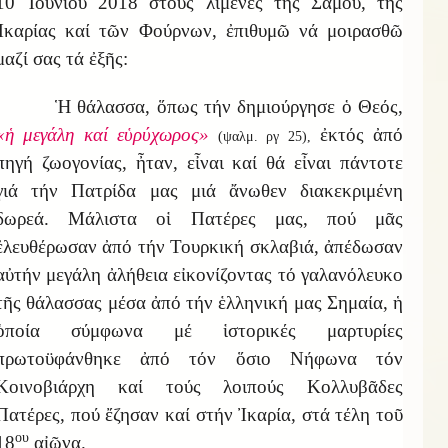
10 Ἰουνίου 2018 στούς λιμένες τῆς Σάμου, τῆς
Ἰκαρίας καί τῶν Φούρνων, ἐπιθυμῶ νά μοιρασθῶ
μαζί σας τά ἐξῆς:
Ἡ θάλασσα, ὅπως τήν δημιούργησε ὁ Θεός,
«ἡ μεγάλη καί εὑρύχωρος»
ἐκτός ἀπό
(ψαλμ. ργ 25),
πηγή ζωογονίας, ἦταν, εἶναι καί θά εἶναι πάντοτε
γιά τήν Πατρίδα μας μιά ἄνωθεν διακεκριμένη
δωρεά. Μάλιστα οἱ Πατέρες μας, πού μᾶς
ἐλευθέρωσαν ἀπό τήν Τουρκική σκλαβιά, ἀπέδωσαν
αὐτήν μεγάλη ἀλήθεια εἰκονίζοντας τό γαλανόλευκο
τῆς θάλασσας μέσα ἀπό τήν ἑλληνική μας Σημαία, ἡ
ὁποία σύμφωνα μέ ἱστορικές μαρτυρίες
πρωτοϋφάνθηκε ἀπό τόν ὅσιο Νήφωνα τόν
Κοινοβιάρχη καί τούς λοιπούς Κολλυβᾶδες
Πατέρες, πού ἔζησαν καί στήν Ἰκαρία, στά τέλη τοῦ
ου
18
αἰῶνα.