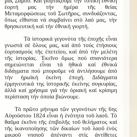
μας Σάμου. Καί γιορτάζουμε τήν τοπική ἐθνική
ἑορτή μας τήν ἡμέρα τῆς θείας
Μεταμορφώσεως τοῦ Σωτῆρος, συνδυάζοντας,
ὅπως εἴθισται νά συμβαίνει στό λαό μας, τήν
θρησκευτική καί τήν ἐθνική γιορτή.
Τά ἱστορικά γεγονότα τῆς ἐποχῆς εἶναι
γνωστά σέ ὅλους μας, καί ἀπό τούς ἐτήσιους
ἑορτασμούς τῆς ἐπετείου, καί ἀπό τήν μελέτη
τῆς ἱστορίας. Ἐκεῖνο ὅμως πού σπανιότερα
σημειώνεται εἶναι τά ἠθικά καί ἐθνικά
διδάγματα πού μποροῦμε νά ἀντλήσουμε ἀπό
τήν ἠρωϊκή ἐκείνη ἐποχή. Διδάγματα
ἑρμηνευτικά της ἱστορικῆς ἐκείνης συγκυρίας,
ἀλλά καί χρήσιμα γιά τήν ὁριακή καί κρίσιμη
περίσταση τήν ὁποία βιώνουμε.
Τό πρῶτο μήνυμα τῶν γεγονότων τῆς 6ης
Αὐγούστου 1824 εἶναι ἡ ἑνότητα τοῦ λαοῦ. Τό
θαῦμα ἐκεῖνο τῆς ἐπιβολῆς τοῦ θελήματος καί
τῆς ἱκανοποίησης τῶν δικαίων τοῦ λαοῦ ἑνός
μικροῦ νησιοῦ ἀπέναντι στίς ἀντίθετες