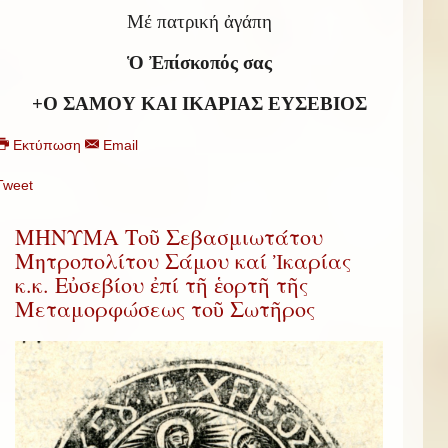
Μέ πατρική ἀγάπη
Ὁ Ἐπίσκοπός σας
+Ο ΣΑΜΟΥ ΚΑΙ ΙΚΑΡΙΑΣ ΕΥΣΕΒΙΟΣ
Εκτύπωση
Email
Tweet
ΜΗΝΥΜΑ Τοῦ Σεβασμιωτάτου
Μητροπολίτου Σάμου καί Ἰκαρίας
κ.κ. Εὐσεβίου ἐπί τῆ ἑορτῆ τῆς
Μεταμορφώσεως τοῦ Σωτῆρος