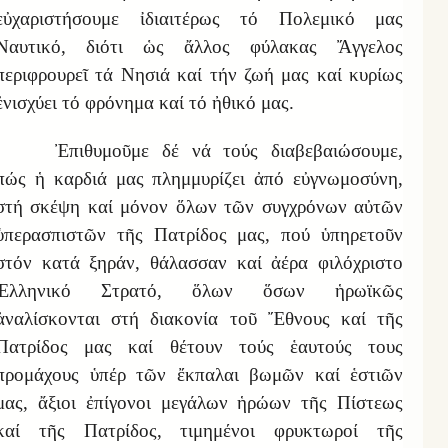
εὐχαριστήσουμε ἰδιαιτέρως τό Πολεμικό μας
Ναυτικό, διότι ὡς ἄλλος φύλακας Ἄγγελος
περιφρουρεῖ τά Νησιά καί τήν ζωή μας καί κυρίως
ἐνισχύει τό φρόνημα καί τό ἠθικό μας.
Ἐπιθυμοῦμε δέ νά τούς διαβεβαιώσουμε,
πώς ἡ καρδιά μας πλημμυρίζει ἀπό εὐγνωμοσύνη,
στή σκέψη καί μόνον ὅλων τῶν συγχρόνων αὐτῶν
ὑπερασπιστῶν τῆς Πατρίδος μας, πού ὑπηρετοῦν
στόν κατά ξηράν, θάλασσαν καί ἀέρα φιλόχριστο
Ἑλληνικό Στρατό, ὅλων ὅσων ἡρωϊκῶς
ἀναλίσκονται στή διακονία τοῦ Ἔθνους καί τῆς
Πατρίδος μας καί θέτουν τούς ἑαυτούς τους
προμάχους ὑπέρ τῶν ἔκπαλαι βωμῶν καί ἑστιῶν
μας, ἄξιοι ἐπίγονοι μεγάλων ἡρώων τῆς Πίστεως
καί τῆς Πατρίδος, τιμημένοι φρυκτωροί τῆς