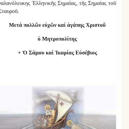
γαλανόλευκης Ἑλληνικῆς Σημαίας, τῆς Σημαίας τοῦ
Σταυροῦ.
Μετά πολλῶν εὐχῶν καί ἀγάπης Χριστοῦ
ὁ Μητροπολίτης
+
Ὁ Σάμου καί Ἰκαρίας Εὐσέβιος