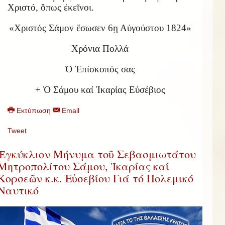
Χριστό, ὅπως ἐκεῖνοι.
«Χριστός Σάμον ἔσωσεν 6ῃ Αὐγούστου 1824»
Χρόνια Πολλά
Ὁ Ἐπίσκοπός σας
+ Ὁ Σάμου καί Ἰκαρίας Εὐσέβιος
Εκτύπωση
Email
Tweet
Ἐγκύκλιον Μήνυμα τοῦ Σεβασμιωτάτου
Μητροπολίτου Σάμου, Ἰκαρίας καί
Κορσεῶν κ.κ. Εὐσεβίου Γιά τό Πολεμικό
Ναυτικό