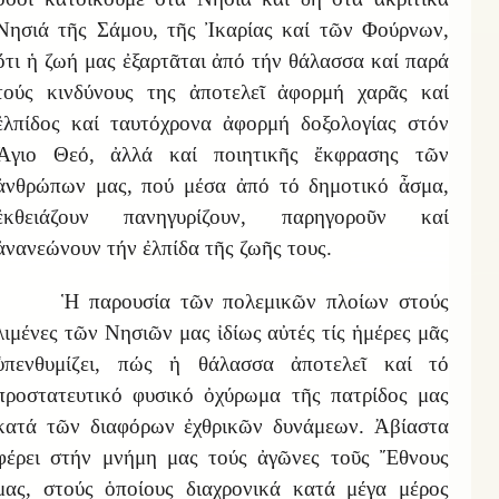
Νησιά τῆς Σάμου, τῆς Ἰκαρίας καί τῶν Φούρνων,
ὅτι ἡ ζωή μας ἐξαρτᾶται ἀπό τήν θάλασσα καί παρά
τούς κινδύνους της ἀποτελεῖ ἀφορμή χαρᾶς καί
ἐλπίδος καί ταυτόχρονα ἀφορμή δοξολογίας στόν
Ἅγιο Θεό, ἀλλά καί ποιητικῆς ἔκφρασης τῶν
ἀνθρώπων μας, πού μέσα ἀπό τό δημοτικό ἆσμα,
ἐκθειάζουν πανηγυρίζουν, παρηγοροῦν καί
ἀνανεώνουν τήν ἐλπίδα τῆς ζωῆς τους.
Ἡ παρουσία τῶν πολεμικῶν πλοίων στούς
λιμένες τῶν Νησιῶν μας ἰδίως αὐτές τίς ἡμέρες μᾶς
ὑπενθυμίζει, πώς ἡ θάλασσα ἀποτελεῖ καί τό
προστατευτικό φυσικό ὀχύρωμα τῆς πατρίδος μας
κατά τῶν διαφόρων ἐχθρικῶν δυνάμεων. Ἀβίαστα
φέρει στήν μνήμη μας τούς ἀγῶνες τοῦς Ἔθνους
μας, στούς ὁποίους διαχρονικά κατά μέγα μέρος