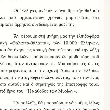
Οἱ Ἕλληνες ἀνέκαθεν ἀγαπᾶμε τήν θάλασα
καί ἀπό ἀρχαιοτάτων χρόνων μαρτυρεῖται, ὅτι
εἴμαστε ἄρρηκτα συνδεδεμένοι μαζί της.
Ἄ
ν φέρουμε στή μνήμη μας τήν ἐλπιδοφόρα
ἰαχή
«Θάλαττα-θάλαττα»,
τῶν 10.000 Ἑλλήνων
,
πού ἀντήχησε ὡς κραυγή ἀνακούφισης γιά τήν λήξη
τῶν δυσκολιῶν, πού δοκίμασαν ὡς μισθοφόροι τοῦ
Κύρου,
ὅταν ἀντίκρυσαν
τίς Μικρασιατικές ἀκτές
ἐπιστρέφοντας ἀπό τήν ἀχανῆ Ἀσία στήν Ἑλλάδα,
ὅπως τήν καταγράφει ὁ Ξενοφώντας, πού ἦταν ἕνας
ἀπό αὐτούς καί ὁ στρατηγός τῆς ἐπιστροφῆς τους,
στό ἔργο του «Ἡ κάθοδος τῶν Μυρίων».
Ἐν πολλοῖς, θά μπορούσαμε νά ποῦμε, ἰδίως
ὅσοι κατοικοῦμε στά Νησιά καί δή στά ἀκριτικά