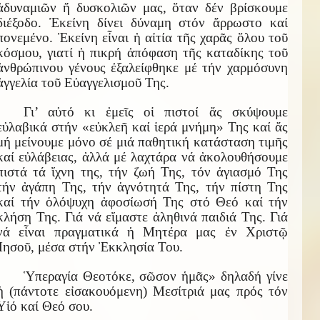
ἀδυναμιῶν ἤ δυσκολιῶν μας, ὅταν δέν βρίσκουμε
διέξοδο. Ἐκείνη δίνει δύναμη στόν ἄρρωστο καί
πονεμένο. Ἐκείνη εἶναι ἡ αἰτία τῆς χαρᾶς ὅλου τοῦ
κόσμου, γιατί ἡ πικρή ἀπόφαση τῆς καταδίκης τοῦ
ἀνθρώπινου γένους ἐξαλείφθηκε μέ τήν χαρμόσυνη
ἀγγελία τοῦ Εὐαγγελισμοῦ Της.
Γι’ αὐτό κι ἐμεῖς οἱ πιστοί ἄς σκύψουμε
εὐλαβικά στήν «εὐκλεῆ καί ἱερά μνήμη» Της καί ἄς
μή μείνουμε μόνο σέ μιά παθητική κατάσταση τιμῆς
καί εὐλάβειας, ἀλλά μέ λαχτάρα νά ἀκολουθήσουμε
πιστά τά ἴχνη της, τήν ζωή Της, τόν ἁγιασμό Της
τήν ἀγάπη Της, τήν ἁγνότητά Της, τήν πίστη Της
καί τήν ὁλόψυχη ἀφοσίωσή Της στό Θεό καί τήν
κλήση Της. Γιά νά εἴμαστε ἀληθινά παιδιά Της. Γιά
νά εἶναι πραγματικά ἡ Μητέρα μας ἐν Χριστῷ
Ἰησοῦ, μέσα στήν Ἐκκλησία Του.
Ὑπεραγία Θεοτόκε, σῶσον ἡμᾶς» δηλαδή γίνε
ἡ (πάντοτε εἰσακουόμενη) Μεσίτριά μας πρός τόν
Υἱό καί Θεό σου.