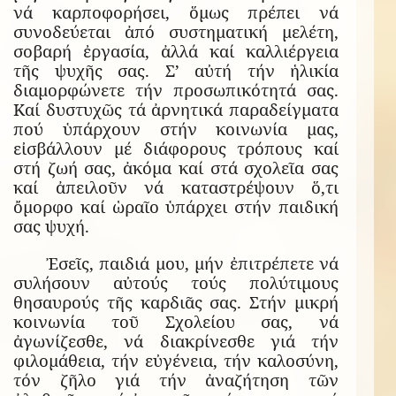
νά καρποφορήσει, ὅμως πρέπει νά
συνοδεύεται ἀπό συστηματική μελέτη,
σοβαρή ἐργασία, ἀλλά καί καλλιέργεια
τῆς ψυχῆς σας. Σ’ αὐτή τήν ἡλικία
διαμορφώνετε τήν προσωπικότητά σας.
Καί δυστυχῶς τά ἀρνητικά παραδείγματα
πού ὑπάρχουν στήν κοινωνία μας,
εἰσβάλλουν μέ διάφορους τρόπους καί
στή ζωή σας, ἀκόμα καί στά σχολεῖα σας
καί ἀπειλοῦν νά καταστρέψουν ὅ,τι
ὄμορφο καί ὡραῖο ὑπάρχει στήν παιδική
σας ψυχή.
Ἐσεῖς, παιδιά μου, μήν ἐπιτρέπετε νά
συλήσουν αὐτούς τούς πολύτιμους
θησαυρούς τῆς καρδιᾶς σας. Στήν μικρή
κοινωνία τοῦ Σχολείου σας, νά
ἀγωνίζεσθε, νά διακρίνεσθε γιά τήν
φιλομάθεια, τήν εὐγένεια, τήν καλοσύνη,
τόν ζῆλο γιά τήν ἀναζήτηση τῶν