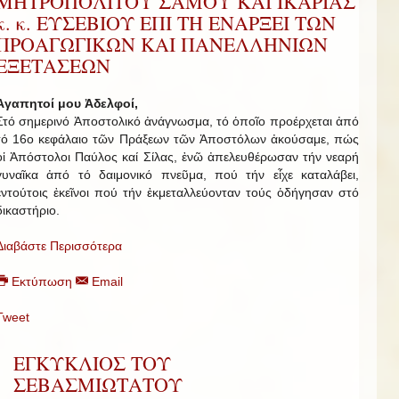
ΜΗΤΡΟΠΟΛΙΤΟΥ ΣΑΜΟΥ ΚΑΙ ΙΚΑΡΙΑΣ
κ. κ. ΕΥΣΕΒΙΟΥ ΕΠΙ ΤΗ ΕΝΑΡΞΕΙ ΤΩΝ
ΠΡΟΑΓΩΓΙΚΩΝ ΚΑΙ ΠΑΝΕΛΛΗΝΙΩΝ
ΕΞΕΤΑΣΕΩΝ
Ἀγαπητοί μου Ἀδελφοί,
Στό σημερινό Ἀποστολικό ἀνάγνωσμα, τό ὁποῖο προέρχεται ἀπό
τό 16ο κεφάλαιο τῶν Πράξεων τῶν Ἀποστόλων ἀκούσαμε, πώς
οἱ Ἀπόστολοι Παύλος καί Σίλας, ἐνῶ ἀπελευθέρωσαν τήν νεαρή
γυναῖκα ἀπό τό δαιμονικό πνεῦμα, πού τήν εἶχε καταλάβει,
ἐντούτοις ἐκεῖνοι πού τήν ἐκμεταλλεύονταν τούς ὁδήγησαν στό
δικαστήριο.
Διαβάστε Περισσότερα
Εκτύπωση
Email
Tweet
ΕΓΚΥΚΛΙΟΣ ΤΟΥ
ΣΕΒΑΣΜΙΩΤΑΤΟΥ