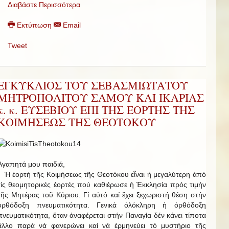
Διαβάστε Περισσότερα
Εκτύπωση
Email
Tweet
ΕΓΚΥΚΛΙΟΣ ΤΟΥ ΣΕΒΑΣΜΙΩΤΑΤΟΥ
ΜΗΤΡΟΠΟΛΙΤΟΥ ΣΑΜΟΥ ΚΑΙ ΙΚΑΡΙΑΣ
κ. κ. ΕΥΣΕΒΙΟΥ ΕΠΙ ΤΗΣ ΕΟΡΤΗΣ ΤΗΣ
ΚΟΙΜΗΣΕΩΣ ΤΗΣ ΘΕΟΤΟΚΟΥ
Ἀγαπητά μου παιδιά,
Ἡ ἑορτή τῆς Κοιμήσεως τῆς Θεοτόκου εἶναι ἡ μεγαλύτερη ἀπό
τίς θεομητορικές ἑορτές πού καθιέρωσε ἡ Ἐκκλησία πρός τιμήν
τῆς Μητέρας τοῦ Κύριου. Γί αὐτό καί ἔχει ξεχωριστή θέση στήν
ὀρθόδοξη πνευματικότητα. Γενικά ὁλόκληρη ἡ ὀρθόδοξη
πνευματικότητα, ὅταν ἀναφέρεται στήν Παναγία δέν κάνει τίποτα
ἄλλο παρά νά φανερώνει καί νά ἑρμηνεύει τό μυστήριο τῆς