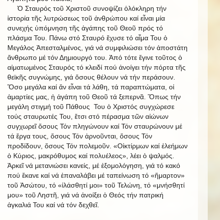
Ὁ Σταυρός τοῦ Χριστοῦ συνοψίζει ὁλόκληρη τήν
ἱστορία τῆς λυτρώσεως τοῦ ἀνθρώπου καί εἶναι μία
συνεχής ὑπόμνηση τῆς ἀγάπης τοῦ Θεοῦ πρός τό
πλάσμα Του. Πάνω στό Σταυρό ἔχυσε τό αἷμα Του ὁ
Μεγάλος Ἀπεσταλμένος, γιά νά συμφιλιώσει τόν ἀποστάτη
ἄνθρωπο μέ τόν Δημιουργό του. Ἀπό τότε ἔγινε τοῦτος ὁ
αἱματωμένος Σταυρός τό κλειδί πού ἀνοίγει τήν πόρτα τῆς
θεϊκῆς συγνώμης, γιά ὅσους θέλουν νά τήν περάσουν.
Ὅσο μεγάλα καί ἄν εἶναι τά λάθη, τά παραπτώματα, οἱ
ἁμαρτίες μας, ἡ ἀγάπη τοῦ Θεοῦ τά ξεπερνᾶ. Ὅπως τήν
μεγάλη στιγμή τοῦ Πάθους Του ὁ Χριστός συγχώρεσε
τούς σταυρωτές Του, ἔτσι στό πέρασμα τῶν αἰώνων
συγχωρεῖ ὅσους Τόν πληγώνουν καί Τόν σταυρώνουν μέ
τά ἔργα τους, ὅσους Τόν ἀρνοῦνται, ὅσους Τόν
προδίδουν, ὅσους Τόν πολεμοῦν. «Οἰκτίρμων καί ἐλεήμων
ὁ Κύριος, μακρόθυμος καί πολυέλεος», λέει ὁ ψαλμός.
Ἀρκεῖ νά μετανιώσει κανείς, μέ ἐξομολόγηση, γιά τό κακό
πού ἔκανε καί νά ἐπαναλάβει μέ ταπείνωση τό «ἥμαρτον»
τοῦ Ἀσώτου, τό «ἱλάσθητί μοι» τοῦ Τελώνη, τό «μνήσθητί
μου» τοῦ Ληστῆ, γιά νά ἀνοίξει ὁ Θεός τήν πατρική
ἀγκαλιά Του καί νά τόν δεχθεῖ.