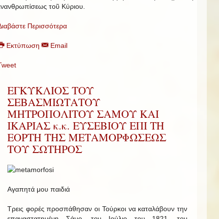
ἐνανθρωπίσεως τοῦ Κύριου.
Διαβάστε Περισσότερα
Εκτύπωση
Email
Tweet
ΕΓΚΥΚΛΙΟΣ ΤΟΥ
ΣΕΒΑΣΜΙΩΤΑΤΟΥ
ΜΗΤΡΟΠΟΛΙΤΟΥ ΣΑΜΟΥ ΚΑΙ
ΙΚΑΡΙΑΣ κ.κ. ΕΥΣΕΒΙΟΥ ΕΠΙ ΤΗ
ΕΟΡΤΗ ΤΗΣ ΜΕΤΑΜΟΡΦΩΣΕΩΣ
ΤΟΥ ΣΩΤΗΡΟΣ
Αγαπητά μου παιδιά
Τρεις φορές προσπάθησαν οι Τούρκοι να καταλάβουν την
επαναστατημένη Σάμο, τον Ιούλιο του 1821, τον