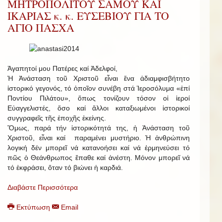
ΜΗΤΡΟΠΟΛΙΤΟΥ ΣΑΜΟΥ ΚΑΙ
ΙΚΑΡΙΑΣ κ. κ. ΕΥΣΕΒΙΟΥ ΓΙΑ ΤΟ
ΑΓΙΟ ΠΑΣΧΑ
Ἀγαπητοί μου Πατέρες καί Ἀδελφοί,
Ἡ Ἀνάσταση τοῦ Χριστοῦ εἶναι ἕνα ἀδιαμφισβήτητο
ἱστορικό γεγονός, τό ὁποῖον συνέβη στά Ἱεροσόλυμα «ἐπί
Ποντίου Πιλάτου», ὅπως τονίζουν τόσον οἱ ἱεροί
Εὐαγγελιστές, ὅσο καί ἄλλοι καταξιωμένοι ἱστορικοί
συγγραφεῖς τῆς ἐποχῆς ἐκείνης.
Ὅμως, παρά τήν ἱστορικότητά της, ἡ Ἀνάσταση τοῦ
Χριστοῦ, εἶναι καί παραμένει μυστήριο. Ἡ ἀνθρώπινη
λογική δέν μπορεῖ νά κατανοήσει καί νά ἑρμηνεύσει τό
πῶς ὁ Θεάνθρωπος ἔπαθε καί ἀνέστη. Μόνον μπορεῖ νά
τό ἐκφράσει, ὅταν τό βιώνει ἡ καρδιά.
Διαβάστε Περισσότερα
Εκτύπωση
Email