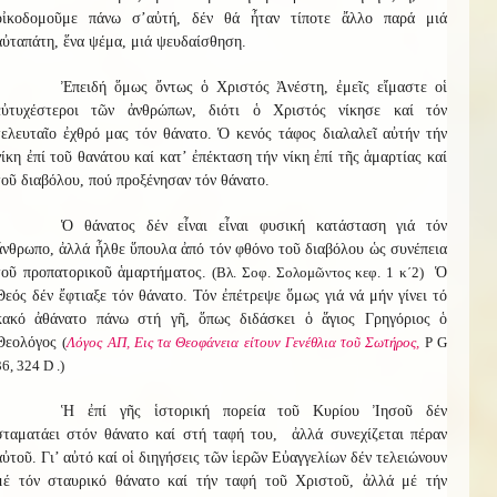
οἰκοδομοῦμε πάνω σ’αὐτή, δέν θά ἦταν τίποτε ἄλλο παρά μιά
αὐταπάτη, ἕνα ψέμα, μιά ψευδαίσθηση.
Ἐπειδή ὅμως ὄντως ὁ Χριστός Ἀνέστη, ἐμεῖς εἴμαστε οἱ
εὐτυχέστεροι τῶν ἀνθρώπων, διότι ὁ Χριστός νίκησε καί τόν
τελευταῖο ἐχθρό μας τόν θάνατο. Ὁ κενός τάφος διαλαλεῖ αὐτήν τήν
νίκη ἐπί τοῦ θανάτου καί κατ’ ἐπέκταση τήν νίκη ἐπί τῆς ἁμαρτίας καί
τοῦ διαβόλου, πού προξένησαν τόν θάνατο.
Ὁ θάνατος δέν εἶναι εἶναι φυσική κατάσταση γιά τόν
ἄνθρωπο, ἀλλά ἦλθε ὕπουλα ἀπό τόν φθόνο τοῦ διαβόλου ὡς συνέπεια
τοῦ προπατορικοῦ ἁμαρτήματος.
(Βλ. Σοφ. Σολομῶντος κεφ. 1 κ΄2)
Ὁ
Θεός δέν ἔφτιαξε τόν θάνατο. Τόν ἐπέτρεψε ὅμως γιά νά μήν γίνει τό
κακό ἀθάνατο πάνω στή γῆ, ὅπως διδάσκει ὁ ἅγιος Γρηγόριος ὁ
Θεολόγος
(
Λόγος ΑΠ, Εις τα Θεοφάνεια είτουν Γενέθλια τοῦ Σωτήρος,
Ρ G
36, 324 D .)
Ἡ ἐπί γῆς ἱστορική πορεία τοῦ Κυρίου Ἰησοῦ δέν
σταματάει στόν θάνατο καί στή ταφή του, ἀλλά συνεχίζεται πέραν
αὐτοῦ. Γι’ αὐτό καί οἱ διηγήσεις τῶν ἱερῶν Εὐαγγελίων δέν τελειώνουν
μέ τόν σταυρικό θάνατο καί τήν ταφή τοῦ Χριστοῦ, ἀλλά μέ τήν