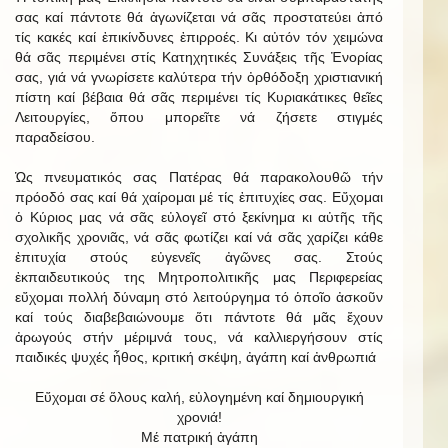
σας καί πάντοτε θά ἀγωνίζεται νά σᾶς προστατεύει ἀπό
τίς κακές καί ἐπικίνδυνες ἐπιρροές. Κι αὐτόν τόν χειμώνα
θά σᾶς περιμένει στίς Κατηχητικές Συνάξεις τῆς Ἐνορίας
σας, γιά νά γνωρίσετε καλύτερα τήν ὀρθόδοξη χριστιανική
πίστη καί βέβαια θά σᾶς περιμένει τίς Κυριακάτικες θεῖες
Λειτουργίες, ὅπου μπορεῖτε νά ζήσετε στιγμές
παραδείσου.
Ὡς πνευματικός σας Πατέρας θά παρακολουθῶ τήν
πρόοδό σας καί θά χαίρομαι μέ τίς ἐπιτυχίες σας. Εὔχομαι
ὁ Κύριος μας νά σᾶς εὐλογεῖ στό ξεκίνημα κι αὐτῆς τῆς
σχολικῆς χρονιᾶς, νά σᾶς φωτίζει καί νά σᾶς χαρίζει κάθε
ἐπιτυχία στούς εὐγενεῖς ἀγῶνες σας. Στούς
ἐκπαιδευτικούς της Μητροπολιτικῆς μας Περιφερείας
εὔχομαι πολλή δύναμη στό λειτούργημα τό ὁποῖο ἀσκοῦν
καί τούς διαβεβαιώνουμε ὅτι πάντοτε θά μᾶς ἔχουν
ἀρωγούς στήν μέριμνά τους, νά καλλιεργήσουν στίς
παιδικές ψυχές ἦθος, κριτική σκέψη, ἀγάπη καί ἀνθρωπιά
Εὔχομαι σέ ὅλους καλή, εὐλογημένη καί δημιουργική
χρονιά!
Μέ πατρική ἀγάπη