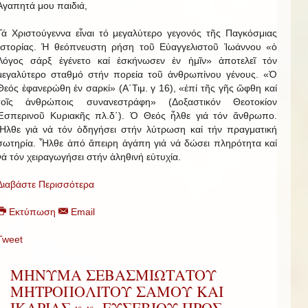
Ἀγαπητά μου παιδιά,
Τά Χριστούγεννα εἶναι τό μεγαλύτερο γεγονός τῆς Παγκόσμιας
Ἱστορίας. Ἡ θεόπνευστη ρήση τοῦ Εὐαγγελιστοῦ Ἰωάννου «ὁ
Λόγος σάρξ ἐγένετο καί ἐσκήνωσεν ἐν ἡμῖν» ἀποτελεῖ τόν
μεγαλύτερο σταθμό στήν πορεία τοῦ ἀνθρωπίνου γένους. «Ὁ
Θεός ἐφανερώθη ἐν σαρκί» (Α΄Τιμ. γ 16), «ἐπί τῆς γῆς ὤφθη καί
τοῖς ἀνθρώποις συνανεστράφη» (Δοξαστικόν Θεοτοκίον
Ἑσπερινοῦ Κυριακῆς πλ.δ΄). Ὁ Θεός ἦλθε γιά τόν ἄνθρωπο.
Ἦλθε γιά νά τόν ὁδηγήσει στήν λύτρωση καί τήν πραγματική
σωτηρία. Ἦλθε ἀπό ἄπειρη ἀγάπη γιά νά δώσει πληρότητα καί
νά τόν χειραγωγήσει στήν ἀληθινή εὐτυχία.
Διαβάστε Περισσότερα
Εκτύπωση
Email
Tweet
ΜΗΝΥΜΑ ΣΕΒΑΣΜΙΩΤΑΤΟΥ
ΜΗΤΡΟΠΟΛΙΤΟΥ ΣΑΜΟΥ ΚΑΙ
ΙΚΑΡΙΑΣ κ.κ. ΕΥΣΕΒΙΟΥ ΠΡΟΣ