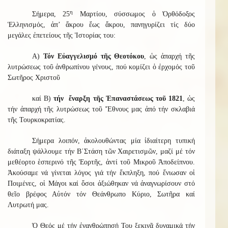
η
Σήμερα, 25
Μαρτίου, σύσσωμος ὁ Ὀρθόδοξος
Ἑλληνισμός, ἀπ’ ἄκρου ἕως ἄκρου, πανηγυρίζει τίς δύο
μεγάλες ἐπετείους τῆς Ἱστορίας του:
Α)
Τόν Εὐαγγελισμό τῆς Θεοτόκου
, ὡς ἀπαρχή τῆς
λυτρώσεως τοῦ ἀνθρωπίνου γένους, πού κομίζει ὁ ἐρχομός τοῦ
Σωτῆρος Χριστοῦ
καί Β)
τήν ἔναρξη τῆς Ἐπαναστάσεως τοῦ 1821
, ὡς
τήν ἀπαρχή τῆς λυτρώσεως τοῦ Ἔθνους μας ἀπό τήν σκλαβιά
τῆς Τουρκοκρατίας.
Σήμερα λοιπόν, ἀκολουθώντας μία ἰδιαίτερη τυπική
διάταξη ψάλλουμε τήν Β΄Στάση τῶν Χαιρετισμῶν, μαζί μέ τόν
μεθέορτο ἑσπερινό τῆς Ἑορτῆς, ἀντί τοῦ Μικροῦ Ἀποδείπνου.
Ἀκούσαμε νά γίνεται λόγος γιά τήν ἔκπληξη, πού ἔνιωσαν οἱ
Ποιμένες, οἱ Μάγοι καί ὅσοι ἀξιώθηκαν νά ἀναγνωρίσουν στό
θεῖο βρέφος Αὐτόν τόν Θεάνθρωπο Κύριο, Σωτῆρα καί
Λυτρωτή μας.
Ὁ Θεός μέ τήν ἐνανθρώπησή Του ξεκινᾶ δυναμικά τήν