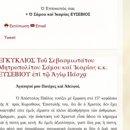
Ὁ Ἐπίσκοπός σας
+ Ὁ Σάμου καί Ἰκαρίας ΕΥΣΕΒΙΟΣ
Εκτύπωση
Email
Tweet
ΕΓΚΥΚΛΙΟΣ Τοῦ Σεβασμιωτάτου
Μητροπολίτου Σάμου καί Ἰκαρίας κ.κ.
ΕΥΣΕΒΙΟΥ ἐπί τῷ Ἁγίῳ Πάσχᾳ
Ἀγαπητοί μου Πατέρες καί Ἀδελφοί,
ο
Ὁ Ἀπόστολος Παῦλος τονίζει μέ ἔμφαση στό 15
κεφάλαιο
τῆς Α΄ πρός Κορινθίους Ἐπιστολῆς του, ὅτι ἄν ὁ Χριστός δέν ἔχει
ἀναστηθεῖ τότε ἐμεῖς εἴμαστε οἱ πλέον ἀξιοθρήνητοι τῶν ἀνθρώπων.
Πράγματι, χωρίς τήν ἀνάσταση τοῦ Χριστοῦ εἶναι ἄδειο τό κήρυγμα
καί ἡ πίστη μας κενή. Κι ἐμεῖς ἀξιολύπητοι, γιατί ὅλη μας ἡ πίστη,
ὅλο αὐτό πού ὀνομάζουμε πνευματική ἐμπειρία κι ὅλη ἡ ζωή, πού