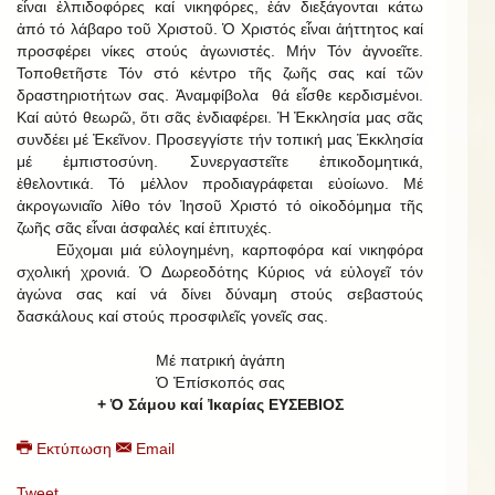
εἶναι ἐλπιδοφόρες καί νικηφόρες, ἐάν διεξάγονται κάτω
ἀπό τό λάβαρο τοῦ Χριστοῦ. Ὁ Χριστός εἶναι ἀήττητος καί
προσφέρει νίκες στούς ἀγωνιστές. Μήν Τόν ἀγνοεῖτε.
Τοποθετῆστε Τόν στό κέντρο τῆς ζωῆς σας καί τῶν
δραστηριοτήτων σας. Ἀναμφίβολα θά εἶσθε κερδισμένοι.
Καί αὐτό θεωρῶ, ὅτι σᾶς ἐνδιαφέρει. Ἡ Ἐκκλησία μας σᾶς
συνδέει μέ Ἐκεῖνον. Προσεγγίστε τήν τοπική μας Ἐκκλησία
μέ ἐμπιστοσύνη. Συνεργαστεῖτε ἐπικοδομητικά,
ἐθελοντικά. Τό μέλλον προδιαγράφεται εὐοίωνο. Μέ
ἀκρογωνιαῖο λίθο τόν Ἰησοῦ Χριστό τό οἰκοδόμημα τῆς
ζωῆς σᾶς εἶναι ἀσφαλές καί ἐπιτυχές.
Εὔχομαι μιά εὐλογημένη, καρποφόρα καί νικηφόρα
σχολική χρονιά. Ὁ Δωρεοδότης Κύριος νά εὐλογεῖ τόν
ἀγώνα σας καί νά δίνει δύναμη στούς σεβαστούς
δασκάλους καί στούς προσφιλεῖς γονεῖς σας.
Μέ πατρική ἀγάπη
Ὁ Ἐπίσκοπός σας
+ Ὁ Σάμου καί Ἰκαρίας ΕΥΣΕΒΙΟΣ
Εκτύπωση
Email
Tweet