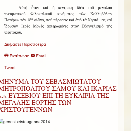
Αὐτή ἦταν καί ἡ κεντρική ἰδέα τοῦ μεγάλου
πνευματικοῦ Φιλοκαλικοῦ κινήματος τῶν Κολλυβάδων
ο
Πατέρων τόν 18
αἰῶνα, πού πέρασαν καί ἀπό τά Νησιά μας καί
ἵδρυσαν Ἱερές Μονές ἀφιερωμένες στόν Εὐαγγελισμό τῆς
Θεοτόκου.
Διαβάστε Περισσότερα
Εκτύπωση
Email
Tweet
ΜΗΝΥΜΑ ΤΟΥ ΣΕΒΑΣΜΙΩΤΑΤΟΥ
ΜΗΤΡΟΠΟΛΙΤΟΥ ΣΑΜΟΥ ΚΑΙ ΙΚΑΡΙΑΣ
κ.κ ΕΥΣΕΒΙΟΥ ΕΠΙ ΤΗ ΕΥΚΑΙΡΙΑ ΤΗΣ
ΜΕΓΑΛΗΣ ΕΟΡΤΗΣ ΤΩΝ
ΧΡΙΣΤΟΥΓΕΝΝΩΝ