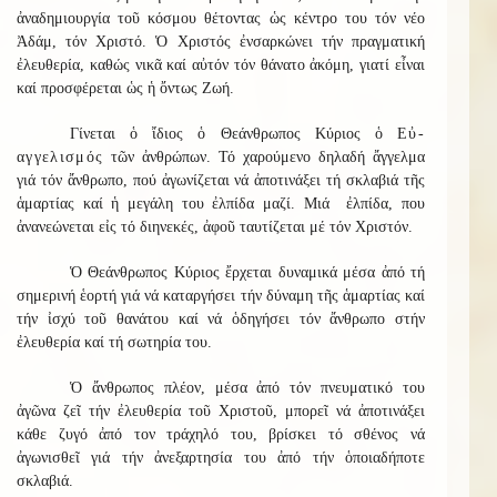
ἀναδημιουργία τοῦ κόσμου θέτοντας ὡς κέντρο του τόν νέο
Ἀδάμ, τόν Χριστό. Ὁ Χριστός ἐνσαρκώνει τήν πραγματική
ἐλευθερία, καθώς νικᾶ καί αὐτόν τόν θάνατο ἀκόμη, γιατί εἶναι
καί προσφέρεται ὡς ἡ ὄντως Ζωή.
Γίνεται ὁ ἴδιος ὁ Θεάνθρωπος Κύριος ὁ
Εὐ-
αγγελισμός
τῶν ἀνθρώπων. Τό χαρούμενο δηλαδή ἄγγελμα
γιά τόν ἄνθρωπο, πού ἀγωνίζεται νά ἀποτινάξει τή σκλαβιά τῆς
ἁμαρτίας καί ἡ μεγάλη του ἐλπίδα μαζί. Μιά ἐλπίδα, που
ἀνανεώνεται εἰς τό διηνεκές, ἀφοῦ ταυτίζεται μέ τόν Χριστόν.
Ὁ Θεάνθρωπος Κύριος ἔρχεται δυναμικά μέσα ἀπό τή
σημερινή ἑορτή γιά νά καταργήσει τήν δύναμη τῆς ἁμαρτίας καί
τήν ἰσχύ τοῦ θανάτου καί νά ὁδηγήσει τόν ἄνθρωπο στήν
ἐλευθερία καί τή σωτηρία του.
Ὁ ἄνθρωπος πλέον, μέσα ἀπό τόν πνευματικό του
ἀγῶνα ζεῖ τήν ἐλευθερία τοῦ Χριστοῦ, μπορεῖ νά ἀποτινάξει
κάθε ζυγό ἀπό τον τράχηλό του, βρίσκει τό σθένος νά
ἀγωνισθεῖ γιά τήν ἀνεξαρτησία του ἀπό τήν ὁποιαδήποτε
σκλαβιά.