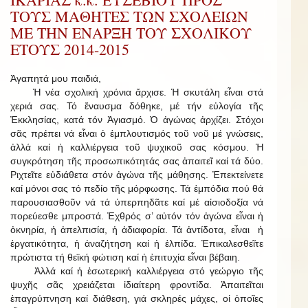
ΤΟΥΣ ΜΑΘΗΤΕΣ ΤΩΝ ΣΧΟΛΕΙΩΝ
ΜΕ ΤΗΝ ΕΝΑΡΞΗ ΤΟΥ ΣΧΟΛΙΚΟΥ
ΕΤΟΥΣ 2014-2015
Ἀγαπητά μου παιδιά,
Ἡ νέα σχολική χρόνια ἄρχισε. Ἡ σκυτάλη εἶναι στά
χεριά σας. Τό ἔναυσμα δόθηκε, μέ τήν εὐλογία τῆς
Ἐκκλησίας, κατά τόν Ἁγιασμό. Ὁ ἀγώνας ἀρχίζει. Στόχοι
σᾶς πρέπει νά εἶναι ὁ ἐμπλουτισμός τοῦ νοῦ μέ γνώσεις,
ἀλλά καί ἡ καλλιέργεια τοῦ ψυχικοῦ σας κόσμου. Ἡ
συγκρότηση τῆς προσωπικότητάς σας ἀπαιτεῖ καί τά δύο.
Ριχτεῖτε εὐδιάθετα στόν ἀγώνα τῆς μάθησης. Ἐπεκτείνετε
καί μόνοι σας τό πεδίο τῆς μόρφωσης. Τά ἐμπόδια πού θά
παρουσιασθοῦν νά τά ὑπερπηδᾶτε καί μέ αἰσιοδοξία νά
πορεύεσθε μπροστά. Ἐχθρός σ’ αὐτόν τόν ἀγώνα εἶναι ἡ
ὀκνηρία, ἡ ἀπελπισία, ἡ ἀδιαφορία. Τά ἀντίδοτα, εἶναι ἡ
ἐργατικότητα, ἡ ἀναζήτηση καί ἡ ἐλπίδα. Ἐπικαλεσθεῖτε
πρώτιστα τή θεϊκή φώτιση καί ἡ ἐπιτυχία εἶναι βέβαιη.
Ἀλλά καί ἡ ἐσωτερική καλλιέργεια στό γεώργιο τῆς
ψυχῆς σᾶς χρειάζεται ἰδιαίτερη φροντίδα. Ἀπαιτεῖται
ἐπαγρύπνηση καί διάθεση, γιά σκληρές μάχες, οἱ ὁποῖες