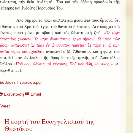
Ἀνάσταση, τήν θεία Ἀνάληψή Του καί τήν βέβαιη προσδοκία τῆς
δεύτερης καί ἔνδοξης Παρουσίας Του.
Ἀπό σήμερα τό πρωϊ διαλαλεῖται μέσα ἀπό τούς ὕμνους, ὅτι
ὁ θάνατος τοῦ Χριστοῦ, ἔγινε τοῦ θανάτου ὁ θάνατος. Δέν ὑπάρχει πιά
θάνατος παρά μόνο μετάβαση ἀπό τόν θάνατο στή ζωή.
«Ὦ τάφε
ἀθανασίας χωρίον! Ὦ τάφε ἀναστάσεως ἐργαστήριον! Ὦ τάφε τῶν
τάφων κατάλυσις! Ὦ τάφε ἐν ᾧ θάνατος παύεται! Ὦ τάφε ἐν ᾧ ζωή
φύεται πέρας οὐκ ἔχουσα!»
ἀναφωνεῖ ὁ Μ. Ἀθανάσιος καί ἡ φωνή του
ἀποτελεῖ τόν ἀντίλαλο τῆς θριαμβευτικῆς φωνῆς τοῦ Ἀποστόλου
Παύλου
«Ποῦ σου, θάνατε, τό κέντρον; Ποῦ σου ἅδη, τό νίκος;»
(Α΄
Κορινθ ιε΄ 55).
Διαβάστε Περισσότερα
Εκτύπωση
Email
Tweet
Η εορτή του Ευαγγελισμού της
Θεοτόκου