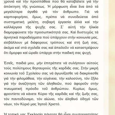
χρονιά καί τήν προσπάθεια πού θά καταβάλετε γιά τήν
ἀπόκτηση τῆς γνώσεως. Ἡ μόρφωση εἶναι ἕνα ἀπό τά
μεγαλύτερα ἀγαθά γιά τόν ἄνθρωπο. Γιά νά
καρποφορήσει, ὅμως, πρέπει νά συνοδεύεται ἀπό
συστηματική μελέτη, σοβαρή ἐργασία ἀλλά καί τήν
καλλιέργεια τῆς ψυχῆς σας. Σ΄ αὐτή τήν ἡλικία
διαμορφώνετε τήν προσωπικότητά σας. Καί δυστυχῶς τά
ἀρνητικά παραδείγματα πού ὑπάρχουν στήν κοινωνία μας,
εἰσβάλλουν μέ διάφορους τρόπους καί στή ζωή σας,
ἀκόμα καί στά σχολεῖα σας καί ἀπειλοῦν νά καταστρέψουν
ὅτι ὄμορφο καί ὡραῖο ὑπάρχει στήν παιδική σας ψυχή.
Ἐσεῖς, παιδιά μου, μήν ἐπιτρέπετε νά συλήσουν αὐτούς
τούς πολύτιμους θησαυρούς τῆς καρδιᾶς σας. Στήν μικρή
κοινωνία τοῦ Σχολείου σας νά ἀγωνίζεσθε νά διακρίνεσθε
γιά τήν φιλομάθεια, τήν εὐγένεια, τήν καλοσύνη, τόν ζῆλο
γιά τήν ἀναζήτηση τῶν ἀληθειῶν, πού ἀφοροῦν στήν
πνευματική πρόοδο τοῦ ἀνθρώπου. Κυρίως ὅμως,
φροντἰστε νά κάνετε Κύριο τῆς καρδιᾶς καί τῆς ζωῆς σας,
τόν παντοδύναμο, τόν αἰώνιο, τόν ἀληθινό ὁδηγό τῶν
νέων, τόν Κύριό μας Ἰησοῦ Χριστό.
Ἡ τοπική μας Ἐκκλησία πάντοτε θά εἶναι συμπαραστάτης