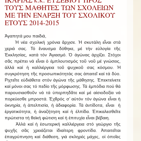
ΤΟΥΣ ΜΑΘΗΤΕΣ ΤΩΝ ΣΧΟΛΕΙΩΝ
ΜΕ ΤΗΝ ΕΝΑΡΞΗ ΤΟΥ ΣΧΟΛΙΚΟΥ
ΕΤΟΥΣ 2014-2015
Ἀγαπητά μου παιδιά,
Ἡ νέα σχολική χρόνια ἄρχισε. Ἡ σκυτάλη εἶναι στά
χεριά σας. Τό ἔναυσμα δόθηκε, μέ τήν εὐλογία τῆς
Ἐκκλησίας, κατά τόν Ἁγιασμό. Ὁ ἀγώνας ἀρχίζει. Στόχοι
σᾶς πρέπει νά εἶναι ὁ ἐμπλουτισμός τοῦ νοῦ μέ γνώσεις,
ἀλλά καί ἡ καλλιέργεια τοῦ ψυχικοῦ σας κόσμου. Ἡ
συγκρότηση τῆς προσωπικότητάς σας ἀπαιτεῖ καί τά δύο.
Ριχτεῖτε εὐδιάθετα στόν ἀγώνα τῆς μάθησης. Ἐπεκτείνετε
καί μόνοι σας τό πεδίο τῆς μόρφωσης. Τά ἐμπόδια πού θά
παρουσιασθοῦν νά τά ὑπερπηδᾶτε καί μέ αἰσιοδοξία νά
πορεύεσθε μπροστά. Ἐχθρός σ’ αὐτόν τόν ἀγώνα εἶναι ἡ
ὀκνηρία, ἡ ἀπελπισία, ἡ ἀδιαφορία. Τά ἀντίδοτα, εἶναι ἡ
ἐργατικότητα, ἡ ἀναζήτηση καί ἡ ἐλπίδα. Ἐπικαλεσθεῖτε
πρώτιστα τή θεϊκή φώτιση καί ἡ ἐπιτυχία εἶναι βέβαιη.
Ἀλλά καί ἡ ἐσωτερική καλλιέργεια στό γεώργιο τῆς
ψυχῆς σᾶς χρειάζεται ἰδιαίτερη φροντίδα. Ἀπαιτεῖται
ἐπαγρύπνηση καί διάθεση, γιά σκληρές μάχες, οἱ ὁποῖες