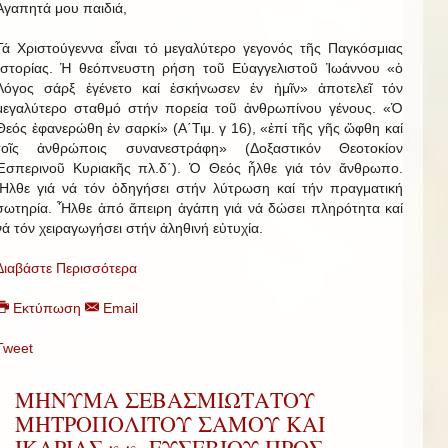
Ἀγαπητά μου παιδιά,
Τά Χριστούγεννα εἶναι τό μεγαλύτερο γεγονός τῆς Παγκόσμιας
Ἱστορίας. Ἡ θεόπνευστη ρήση τοῦ Εὐαγγελιστοῦ Ἰωάννου «ὁ
Λόγος σάρξ ἐγένετο καί ἐσκήνωσεν ἐν ἡμῖν» ἀποτελεῖ τόν
μεγαλύτερο σταθμό στήν πορεία τοῦ ἀνθρωπίνου γένους. «Ὁ
Θεός ἐφανερώθη ἐν σαρκί» (Α΄Τιμ. γ 16), «ἐπί τῆς γῆς ὤφθη καί
τοῖς ἀνθρώποις συνανεστράφη» (Δοξαστικόν Θεοτοκίον
Ἑσπερινοῦ Κυριακῆς πλ.δ΄). Ὁ Θεός ἦλθε γιά τόν ἄνθρωπο.
Ἦλθε γιά νά τόν ὁδηγήσει στήν λύτρωση καί τήν πραγματική
σωτηρία. Ἦλθε ἀπό ἄπειρη ἀγάπη γιά νά δώσει πληρότητα καί
νά τόν χειραγωγήσει στήν ἀληθινή εὐτυχία.
Διαβάστε Περισσότερα
Εκτύπωση
Email
Tweet
ΜΗΝΥΜΑ ΣΕΒΑΣΜΙΩΤΑΤΟΥ
ΜΗΤΡΟΠΟΛΙΤΟΥ ΣΑΜΟΥ ΚΑΙ
ΙΚΑΡΙΑΣ κ.κ. ΕΥΣΕΒΙΟΥ ΠΡΟΣ