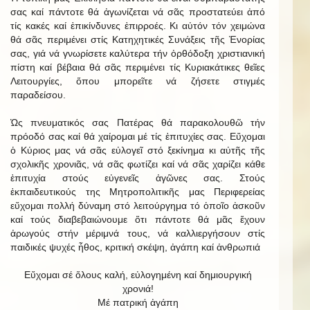
σας καί πάντοτε θά ἀγωνίζεται νά σᾶς προστατεύει ἀπό
τίς κακές καί ἐπικίνδυνες ἐπιρροές. Κι αὐτόν τόν χειμώνα
θά σᾶς περιμένει στίς Κατηχητικές Συνάξεις τῆς Ἐνορίας
σας, γιά νά γνωρίσετε καλύτερα τήν ὀρθόδοξη χριστιανική
πίστη καί βέβαια θά σᾶς περιμένει τίς Κυριακάτικες θεῖες
Λειτουργίες, ὅπου μπορεῖτε νά ζήσετε στιγμές
παραδείσου.
Ὡς πνευματικός σας Πατέρας θά παρακολουθῶ τήν
πρόοδό σας καί θά χαίρομαι μέ τίς ἐπιτυχίες σας. Εὔχομαι
ὁ Κύριος μας νά σᾶς εὐλογεῖ στό ξεκίνημα κι αὐτῆς τῆς
σχολικῆς χρονιᾶς, νά σᾶς φωτίζει καί νά σᾶς χαρίζει κάθε
ἐπιτυχία στούς εὐγενεῖς ἀγῶνες σας. Στούς
ἐκπαιδευτικούς της Μητροπολιτικῆς μας Περιφερείας
εὔχομαι πολλή δύναμη στό λειτούργημα τό ὁποῖο ἀσκοῦν
καί τούς διαβεβαιώνουμε ὅτι πάντοτε θά μᾶς ἔχουν
ἀρωγούς στήν μέριμνά τους, νά καλλιεργήσουν στίς
παιδικές ψυχές ἦθος, κριτική σκέψη, ἀγάπη καί ἀνθρωπιά
Εὔχομαι σέ ὅλους καλή, εὐλογημένη καί δημιουργική
χρονιά!
Μέ πατρική ἀγάπη