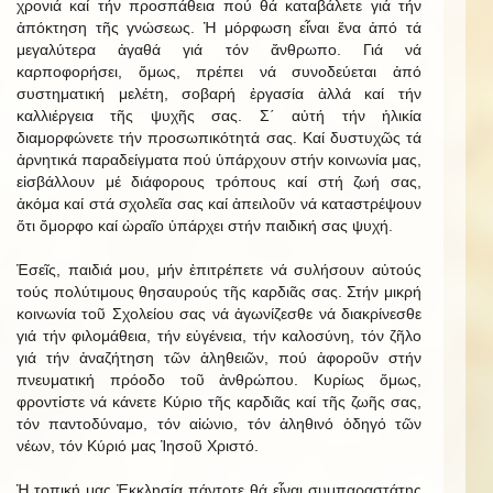
χρονιά καί τήν προσπάθεια πού θά καταβάλετε γιά τήν
ἀπόκτηση τῆς γνώσεως. Ἡ μόρφωση εἶναι ἕνα ἀπό τά
μεγαλύτερα ἀγαθά γιά τόν ἄνθρωπο. Γιά νά
καρποφορήσει, ὅμως, πρέπει νά συνοδεύεται ἀπό
συστηματική μελέτη, σοβαρή ἐργασία ἀλλά καί τήν
καλλιέργεια τῆς ψυχῆς σας. Σ΄ αὐτή τήν ἡλικία
διαμορφώνετε τήν προσωπικότητά σας. Καί δυστυχῶς τά
ἀρνητικά παραδείγματα πού ὑπάρχουν στήν κοινωνία μας,
εἰσβάλλουν μέ διάφορους τρόπους καί στή ζωή σας,
ἀκόμα καί στά σχολεῖα σας καί ἀπειλοῦν νά καταστρέψουν
ὅτι ὄμορφο καί ὡραῖο ὑπάρχει στήν παιδική σας ψυχή.
Ἐσεῖς, παιδιά μου, μήν ἐπιτρέπετε νά συλήσουν αὐτούς
τούς πολύτιμους θησαυρούς τῆς καρδιᾶς σας. Στήν μικρή
κοινωνία τοῦ Σχολείου σας νά ἀγωνίζεσθε νά διακρίνεσθε
γιά τήν φιλομάθεια, τήν εὐγένεια, τήν καλοσύνη, τόν ζῆλο
γιά τήν ἀναζήτηση τῶν ἀληθειῶν, πού ἀφοροῦν στήν
πνευματική πρόοδο τοῦ ἀνθρώπου. Κυρίως ὅμως,
φροντἰστε νά κάνετε Κύριο τῆς καρδιᾶς καί τῆς ζωῆς σας,
τόν παντοδύναμο, τόν αἰώνιο, τόν ἀληθινό ὁδηγό τῶν
νέων, τόν Κύριό μας Ἰησοῦ Χριστό.
Ἡ τοπική μας Ἐκκλησία πάντοτε θά εἶναι συμπαραστάτης