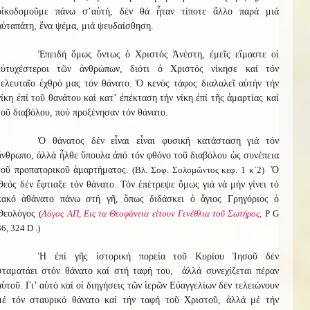
οἰκοδομοῦμε πάνω σ’αὐτή, δέν θά ἦταν τίποτε ἄλλο παρά μιά
αὐταπάτη, ἕνα ψέμα, μιά ψευδαίσθηση.
Ἐπειδή ὅμως ὄντως ὁ Χριστός Ἀνέστη, ἐμεῖς εἴμαστε οἱ
εὐτυχέστεροι τῶν ἀνθρώπων, διότι ὁ Χριστός νίκησε καί τόν
τελευταῖο ἐχθρό μας τόν θάνατο. Ὁ κενός τάφος διαλαλεῖ αὐτήν τήν
νίκη ἐπί τοῦ θανάτου καί κατ’ ἐπέκταση τήν νίκη ἐπί τῆς ἁμαρτίας καί
τοῦ διαβόλου, πού προξένησαν τόν θάνατο.
Ὁ θάνατος δέν εἶναι εἶναι φυσική κατάσταση γιά τόν
ἄνθρωπο, ἀλλά ἦλθε ὕπουλα ἀπό τόν φθόνο τοῦ διαβόλου ὡς συνέπεια
τοῦ προπατορικοῦ ἁμαρτήματος.
(Βλ. Σοφ. Σολομῶντος κεφ. 1 κ΄2)
Ὁ
Θεός δέν ἔφτιαξε τόν θάνατο. Τόν ἐπέτρεψε ὅμως γιά νά μήν γίνει τό
κακό ἀθάνατο πάνω στή γῆ, ὅπως διδάσκει ὁ ἅγιος Γρηγόριος ὁ
Θεολόγος
(
Λόγος ΑΠ, Εις τα Θεοφάνεια είτουν Γενέθλια τοῦ Σωτήρος,
Ρ G
36, 324 D .)
Ἡ ἐπί γῆς ἱστορική πορεία τοῦ Κυρίου Ἰησοῦ δέν
σταματάει στόν θάνατο καί στή ταφή του, ἀλλά συνεχίζεται πέραν
αὐτοῦ. Γι’ αὐτό καί οἱ διηγήσεις τῶν ἱερῶν Εὐαγγελίων δέν τελειώνουν
μέ τόν σταυρικό θάνατο καί τήν ταφή τοῦ Χριστοῦ, ἀλλά μέ τήν