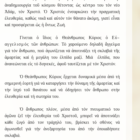
ἀναδημιουργία τοῦ κόσμου θέτοντας ὡς κέντρο του τόν νέο
Ἀδάμ, τόν Χριστό. Ὁ Χριστός ἐνσαρκώνει τήν πραγματική
ἐλευθερία, καθώς νικᾶ καί αὐτόν τόν θάνατο ἀκόμη, γιατί εἶναι
καί προσφέρεται ὡς ἡ ὄντως Ζωή.
Γίνεται ὁ ἴδιος ὁ Θεάνθρωπος Κύριος ὁ
Εὐ-
αγγελισμός
τῶν ἀνθρώπων. Τό χαρούμενο δηλαδή ἄγγελμα
γιά τόν ἄνθρωπο, πού ἀγωνίζεται νά ἀποτινάξει τή σκλαβιά τῆς
ἁμαρτίας καί ἡ μεγάλη του ἐλπίδα μαζί. Μιά ἐλπίδα, που
ἀνανεώνεται εἰς τό διηνεκές, ἀφοῦ ταυτίζεται μέ τόν Χριστόν.
Ὁ Θεάνθρωπος Κύριος ἔρχεται δυναμικά μέσα ἀπό τή
σημερινή ἑορτή γιά νά καταργήσει τήν δύναμη τῆς ἁμαρτίας καί
τήν ἰσχύ τοῦ θανάτου καί νά ὁδηγήσει τόν ἄνθρωπο στήν
ἐλευθερία καί τή σωτηρία του.
Ὁ ἄνθρωπος πλέον, μέσα ἀπό τόν πνευματικό του
ἀγῶνα ζεῖ τήν ἐλευθερία τοῦ Χριστοῦ, μπορεῖ νά ἀποτινάξει
κάθε ζυγό ἀπό τον τράχηλό του, βρίσκει τό σθένος νά
ἀγωνισθεῖ γιά τήν ἀνεξαρτησία του ἀπό τήν ὁποιαδήποτε
σκλαβιά.