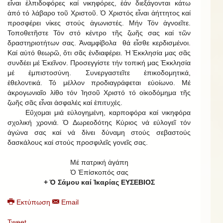
εἶναι ἐλπιδοφόρες καί νικηφόρες, ἐάν διεξάγονται κάτω
ἀπό τό λάβαρο τοῦ Χριστοῦ. Ὁ Χριστός εἶναι ἀήττητος καί
προσφέρει νίκες στούς ἀγωνιστές. Μήν Τόν ἀγνοεῖτε.
Τοποθετῆστε Τόν στό κέντρο τῆς ζωῆς σας καί τῶν
δραστηριοτήτων σας. Ἀναμφίβολα θά εἶσθε κερδισμένοι.
Καί αὐτό θεωρῶ, ὅτι σᾶς ἐνδιαφέρει. Ἡ Ἐκκλησία μας σᾶς
συνδέει μέ Ἐκεῖνον. Προσεγγίστε τήν τοπική μας Ἐκκλησία
μέ ἐμπιστοσύνη. Συνεργαστεῖτε ἐπικοδομητικά,
ἐθελοντικά. Τό μέλλον προδιαγράφεται εὐοίωνο. Μέ
ἀκρογωνιαῖο λίθο τόν Ἰησοῦ Χριστό τό οἰκοδόμημα τῆς
ζωῆς σᾶς εἶναι ἀσφαλές καί ἐπιτυχές.
Εὔχομαι μιά εὐλογημένη, καρποφόρα καί νικηφόρα
σχολική χρονιά. Ὁ Δωρεοδότης Κύριος νά εὐλογεῖ τόν
ἀγώνα σας καί νά δίνει δύναμη στούς σεβαστούς
δασκάλους καί στούς προσφιλεῖς γονεῖς σας.
Μέ πατρική ἀγάπη
Ὁ Ἐπίσκοπός σας
+ Ὁ Σάμου καί Ἰκαρίας ΕΥΣΕΒΙΟΣ
Εκτύπωση
Email
Tweet