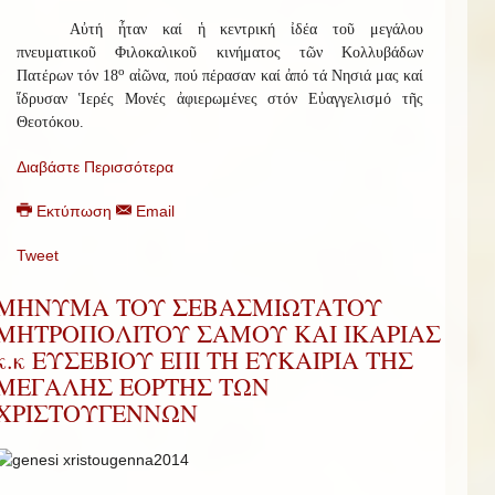
Αὐτή ἦταν καί ἡ κεντρική ἰδέα τοῦ μεγάλου
πνευματικοῦ Φιλοκαλικοῦ κινήματος τῶν Κολλυβάδων
ο
Πατέρων τόν 18
αἰῶνα, πού πέρασαν καί ἀπό τά Νησιά μας καί
ἵδρυσαν Ἱερές Μονές ἀφιερωμένες στόν Εὐαγγελισμό τῆς
Θεοτόκου.
Διαβάστε Περισσότερα
Εκτύπωση
Email
Tweet
ΜΗΝΥΜΑ ΤΟΥ ΣΕΒΑΣΜΙΩΤΑΤΟΥ
ΜΗΤΡΟΠΟΛΙΤΟΥ ΣΑΜΟΥ ΚΑΙ ΙΚΑΡΙΑΣ
κ.κ ΕΥΣΕΒΙΟΥ ΕΠΙ ΤΗ ΕΥΚΑΙΡΙΑ ΤΗΣ
ΜΕΓΑΛΗΣ ΕΟΡΤΗΣ ΤΩΝ
ΧΡΙΣΤΟΥΓΕΝΝΩΝ