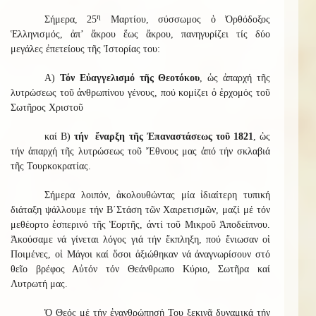
η
Σήμερα, 25
Μαρτίου, σύσσωμος ὁ Ὀρθόδοξος
Ἑλληνισμός, ἀπ’ ἄκρου ἕως ἄκρου, πανηγυρίζει τίς δύο
μεγάλες ἐπετείους τῆς Ἱστορίας του:
Α)
Τόν Εὐαγγελισμό τῆς Θεοτόκου
, ὡς ἀπαρχή τῆς
λυτρώσεως τοῦ ἀνθρωπίνου γένους, πού κομίζει ὁ ἐρχομός τοῦ
Σωτῆρος Χριστοῦ
καί Β)
τήν ἔναρξη τῆς Ἐπαναστάσεως τοῦ 1821
, ὡς
τήν ἀπαρχή τῆς λυτρώσεως τοῦ Ἔθνους μας ἀπό τήν σκλαβιά
τῆς Τουρκοκρατίας.
Σήμερα λοιπόν, ἀκολουθώντας μία ἰδιαίτερη τυπική
διάταξη ψάλλουμε τήν Β΄Στάση τῶν Χαιρετισμῶν, μαζί μέ τόν
μεθέορτο ἑσπερινό τῆς Ἑορτῆς, ἀντί τοῦ Μικροῦ Ἀποδείπνου.
Ἀκούσαμε νά γίνεται λόγος γιά τήν ἔκπληξη, πού ἔνιωσαν οἱ
Ποιμένες, οἱ Μάγοι καί ὅσοι ἀξιώθηκαν νά ἀναγνωρίσουν στό
θεῖο βρέφος Αὐτόν τόν Θεάνθρωπο Κύριο, Σωτῆρα καί
Λυτρωτή μας.
Ὁ Θεός μέ τήν ἐνανθρώπησή Του ξεκινᾶ δυναμικά τήν