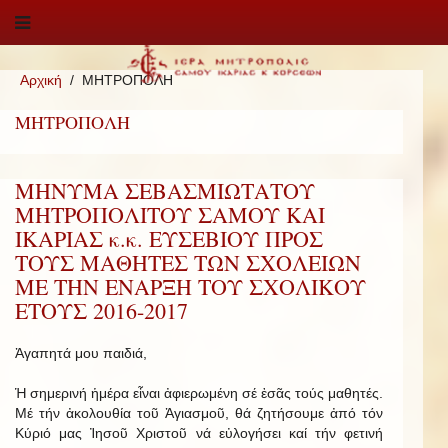
Αρχική
ΜΗΤΡΟΠΟΛΗ
ΜΗΤΡΟΠΟΛΗ
ΜΗΝΥΜΑ ΣΕΒΑΣΜΙΩΤΑΤΟΥ
ΜΗΤΡΟΠΟΛΙΤΟΥ ΣΑΜΟΥ ΚΑΙ
ΙΚΑΡΙΑΣ κ.κ. ΕΥΣΕΒΙΟΥ ΠΡΟΣ
ΤΟΥΣ ΜΑΘΗΤΕΣ ΤΩΝ ΣΧΟΛΕΙΩΝ
ΜΕ ΤΗΝ ΕΝΑΡΞΗ ΤΟΥ ΣΧΟΛΙΚΟΥ
ΕΤΟΥΣ 2016-2017
Ἀγαπητά μου παιδιά,
Ἡ σημερινή ἡμέρα εἶναι ἀφιερωμένη σέ ἐσᾶς τούς μαθητές.
Μέ τήν ἀκολουθία τοῦ Ἁγιασμοῦ, θά ζητήσουμε ἀπό τόν
Κύριό μας Ἰησοῦ Χριστοῦ νά εὐλογήσει καί τήν φετινή