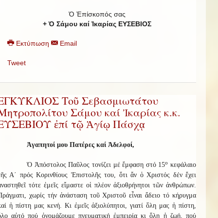
Ὁ Ἐπίσκοπός σας
+ Ὁ Σάμου καί Ἰκαρίας ΕΥΣΕΒΙΟΣ
Εκτύπωση
Email
Tweet
ΕΓΚΥΚΛΙΟΣ Τοῦ Σεβασμιωτάτου
Μητροπολίτου Σάμου καί Ἰκαρίας κ.κ.
ΕΥΣΕΒΙΟΥ ἐπί τῷ Ἁγίῳ Πάσχᾳ
Ἀγαπητοί μου Πατέρες καί Ἀδελφοί,
ο
Ὁ Ἀπόστολος Παῦλος τονίζει μέ ἔμφαση στό 15
κεφάλαιο
τῆς Α΄ πρός Κορινθίους Ἐπιστολῆς του, ὅτι ἄν ὁ Χριστός δέν ἔχει
ἀναστηθεῖ τότε ἐμεῖς εἴμαστε οἱ πλέον ἀξιοθρήνητοι τῶν ἀνθρώπων.
Πράγματι, χωρίς τήν ἀνάσταση τοῦ Χριστοῦ εἶναι ἄδειο τό κήρυγμα
καί ἡ πίστη μας κενή. Κι ἐμεῖς ἀξιολύπητοι, γιατί ὅλη μας ἡ πίστη,
ὅλο αὐτό πού ὀνομάζουμε πνευματική ἐμπειρία κι ὅλη ἡ ζωή, πού