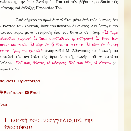
Ἀνάσταση, τήν θεία Ἀνάληψή Του καί τήν βέβαιη προσδοκία τῆς
δεύτερης καί ἔνδοξης Παρουσίας Του.
Ἀπό σήμερα τό πρωϊ διαλαλεῖται μέσα ἀπό τούς ὕμνους, ὅτι
ὁ θάνατος τοῦ Χριστοῦ, ἔγινε τοῦ θανάτου ὁ θάνατος. Δέν ὑπάρχει πιά
θάνατος παρά μόνο μετάβαση ἀπό τόν θάνατο στή ζωή.
«Ὦ τάφε
ἀθανασίας χωρίον! Ὦ τάφε ἀναστάσεως ἐργαστήριον! Ὦ τάφε τῶν
τάφων κατάλυσις! Ὦ τάφε ἐν ᾧ θάνατος παύεται! Ὦ τάφε ἐν ᾧ ζωή
φύεται πέρας οὐκ ἔχουσα!»
ἀναφωνεῖ ὁ Μ. Ἀθανάσιος καί ἡ φωνή του
ἀποτελεῖ τόν ἀντίλαλο τῆς θριαμβευτικῆς φωνῆς τοῦ Ἀποστόλου
Παύλου
«Ποῦ σου, θάνατε, τό κέντρον; Ποῦ σου ἅδη, τό νίκος;»
(Α΄
Κορινθ ιε΄ 55).
Διαβάστε Περισσότερα
Εκτύπωση
Email
Tweet
Η εορτή του Ευαγγελισμού της
Θεοτόκου