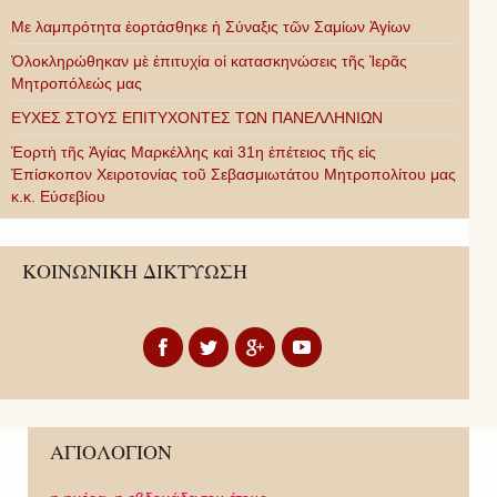
Με λαμπρότητα ἑορτάσθηκε ἡ Σύναξις τῶν Σαμίων Ἁγίων
Ὁλοκληρώθηκαν μὲ ἐπιτυχία οἱ κατασκηνώσεις τῆς Ἱερᾶς
Μητροπόλεώς μας
ΕΥΧΕΣ ΣΤΟΥΣ ΕΠΙΤΥΧΟΝΤΕΣ ΤΩΝ ΠΑΝΕΛΛΗΝΙΩΝ
Ἑορτὴ τῆς Ἁγίας Μαρκέλλης καὶ 31η ἐπέτειος τῆς εἰς
Ἐπίσκοπον Χειροτονίας τοῦ Σεβασμιωτάτου Μητροπολίτου μας
κ.κ. Εὐσεβίου
ΚΟΙΝΩΝΙΚΗ ΔΙΚΤΥΩΣΗ
ΑΓΙΟΛΟΓΙΟΝ