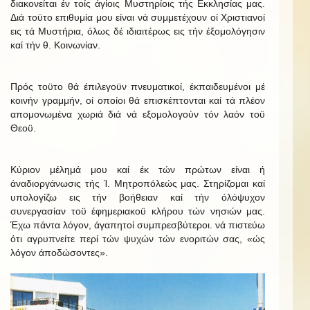
διακονείται έν τοίς άγίοις Μυστηρίοις τής Εκκλησίας μας.
Διά τοϋτο επιθυμία μου είναι νά συμμετέχουν οί Χριστιανοί
εις τά Μυστήρια, όλως δέ ιδιαιτέρως εις τήν έξομολόγησιν
καί τήν θ. Κοινωνίαν.
Πρός τοϋτο θά έπιλεγοϋν πνευματικοί, έκπαιδευμένοι μέ
κοινήν γραμμήν, οί οποίοι θά επισκέπτονται καί τά πλέον
απομονωμένα χωριά διά νά εξομολογούν τόν λαόν τοϋ
Θεοϋ.
Κύριον μέλημά μου καί έκ τών πρώτων είναι ή
άναδιοργάνωσις τής Ί. Μητροπόλεώς μας. Στηρίζομαι καί
υπολογίζω εις τήν βοήθειαν καί τήν όλόψυχον
συνεργασίαν τοϋ έφημεριακοϋ κλήρου τών νησιών μας.
Έχω πάντα λόγον, άγαπητοί συμπρεσβύτεροι. νά πιστεύω
ότι αγρυπνείτε περί τών ψυχών τών ενοριτών σας, «ώς
λόγον άποδώσοντες».