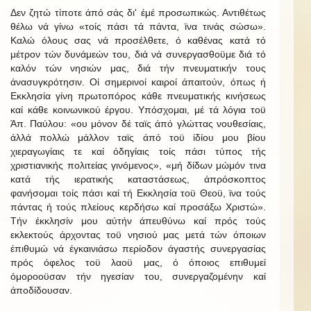
Δεν ζητώ τίποτε άπό σάς δι' έμέ προσωπικώς. Αντιθέτως
θέλω νά γίνω «τοίς πάσι τά πάντα, ϊνα τινάς σώσω».
Καλώ όλους σας νά προσέλθετε, ό καθένας κατά τό
μέτρον τών δυνάμεών του, διά νά συνεργασθοϋμε διά τό
καλόν τών νησιών μας, διά τήν πνευματικήν τους
άνασυγκρότησιν. Οί σημερινοί καιροί άπαιτούν, όπως ή
Εκκλησία γίνη πρωτοπόρος κάθε πνευματικής κινήσεως
καί κάθε κοινωνικού έργου. Υπόσχομαι, μέ τά λόγια τοϋ
Άπ. Παύλου: «ου μόνον δέ ταϊς άπό γλώττας νουθεσίαις,
άλλά πολλώ μάλλον ταϊς άπό τοϋ ίδίου μου βίου
χιεραγωγίαις τε καί όδηγίαις τοίς πάσι τύπος τής
χριστιανικής πολιτείας γινόμενος», «μή δίδων μώμόν τινα
κατά τής ιερατικής καταστάσεως, άπρόσκοπτος
φανήσομαι τοίς πάσι καί τή Εκκλησία τοϋ Θεοϋ, ϊνα τούς
πάντας ή τούς πλείους κερδήσω καί προσάξω Χριστώ».
Τήν έκκλησίν μου αύτήν άπευθύνω καί πρός τούς
εκλεκτούς άρχοντας τοϋ νησιού μας μετά τών όποιων
έπιθυμώ νά έγκαινιάσω περίοδον άγαστής συνεργασίας
πρός όφελος τοϋ λαοϋ μας, ό όποιος επιθυμεί
όμοροοϋσαν τήν ηγεσίαν του, συνεργαζομένην καί
άποδίδουσαν.