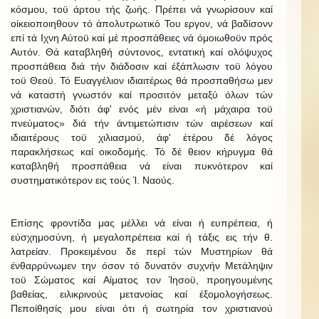
κόσμου, τοϋ άρτου τής ζωής. Πρέπει νά γνωρίσουν καί
οίκειοποιηθουν τό άπολυτρωτικό Του εργον, νά βαδίσονν
επί τά Ιχνη Αύτοϋ καί μέ προσπάθειες νά όμοιωθοϋν πρός
Αυτόν. Θά καταβληθή σύντονος, εντατική καί ολόψυχος
προσπάθεια διά τήν διάδοσιν καί έξάπλωσιν τοϋ λόγου
τοϋ Θεοϋ. Τό Ευαγγέλιον ιδιαιτέρως θά προσπαθήσω μεν
νά καταστή γνωστόν καί προσιτόν μεταξύ όλων τών
χριστιανών, διότι άφ' ενός μέν είναι «ή μάχαιρα τοϋ
πνεύματος» διά τήν άντιμετώπισιν τών αιρέσεων καί
ιδιαιτέρους τοϋ χιλιασμού, άφ' έτέρου δέ λόγος
παρακλήσεως καί οικοδομής. Τό δέ θειον κήρυγμα θά
καταβληθή προσπάθεια νά είναι πυκνότερον καί
συστηματικότερον εις τούς Ί. Ναούς.
Επίσης φροντίδα μας μέλλει νά είναι ή ευπρέπεια, ή
εύσχημοσύνη, ή μεγαλοπρέπεια καί ή τάξις εις τήν θ.
λατρείαν. Προκειμένου δε περί τών Μυστηρίων θά
ένθαρρύνωμεν την όσον τό δυνατόν συχνήν Μετάληψιν
τοϋ Σώματος καί Αίματος τον Ίησοϋ, προηγουμένης
βαθείας, ειλικρινούς μετανοίας καί έξομολογήσεως.
Πεποίθησίς μου είναι ότι ή σωτηρία τον χριστιανού