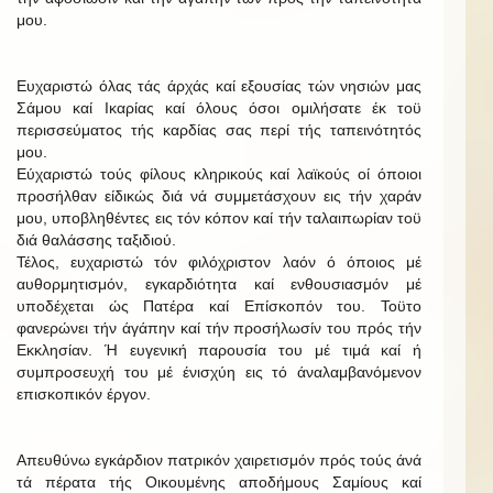
μου.
Ευχαριστώ όλας τάς άρχάς καί εξουσίας τών νησιών μας
Σάμου καί Ικαρίας καί όλους όσοι ομιλήσατε έκ τοϋ
περισσεύματος τής καρδίας σας περί τής ταπεινότητός
μου.
Εύχαριστώ τούς φίλους κληρικούς καί λαϊκούς οί όποιοι
προσήλθαν είδικώς διά νά συμμετάσχουν εις τήν χαράν
μου, υποβληθέντες εις τόν κόπον καί τήν ταλαιπωρίαν τοϋ
διά θαλάσσης ταξιδιού.
Τέλος, ευχαριστώ τόν φιλόχριστον λαόν ό όποιος μέ
αυθορμητισμόν, εγκαρδιότητα καί ενθουσιασμόν μέ
υποδέχεται ώς Πατέρα καί Επίσκοπόν του. Τοϋτο
φανερώνει τήν άγάπην καί τήν προσήλωσίν του πρός τήν
Εκκλησίαν. Ή ευγενική παρουσία του μέ τιμά καί ή
συμπροσευχή του μέ ένισχύη εις τό άναλαμβανόμενον
επισκοπικόν έργον.
Απευθύνω εγκάρδιον πατρικόν χαιρετισμόν πρός τούς άνά
τά πέρατα τής Οικουμένης αποδήμους Σαμίους καί