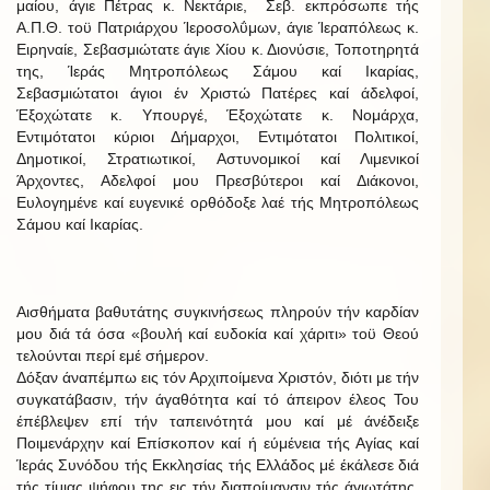
μαίου, άγιε Πέτρας κ. Νεκτάριε, Σεβ. εκπρόσωπε τής
Α.Π.Θ. τοϋ Πατριάρχου Ίεροσολΰμων, άγιε Ίεραπόλεως κ.
Ειρηναίε, Σεβασμιώτατε άγιε Χίου κ. Διονύσιε, Τοποτηρητά
της, Ίεράς Μητροπόλεως Σάμου καί Ικαρίας,
Σεβασμιώτατοι άγιοι έν Χριστώ Πατέρες καί άδελφοί,
Έξοχώτατε κ. Υπουργέ, Έξοχώτατε κ. Νομάρχα,
Εντιμότατοι κύριοι Δήμαρχοι, Εντιμότατοι Πολιτικοί,
Δημοτικοί, Στρατιωτικοί, Αστυνομικοί καί Λιμενικοί
Άρχοντες, Αδελφοί μου Πρεσβύτεροι καί Διάκονοι,
Ευλογημένε καί ευγενικέ ορθόδοξε λαέ τής Μητροπόλεως
Σάμου καί Ικαρίας.
Αισθήματα βαθυτάτης συγκινήσεως πληρούν τήν καρδίαν
μου διά τά όσα «βουλή καί ευδοκία καί χάριτι» τοϋ Θεού
τελούνται περί εμέ σήμερον.
Δόξαν άναπέμπω εις τόν Αρχιποίμενα Χριστόν, διότι με τήν
συγκατάβασιν, τήν άγαθότητα καί τό άπειρον έλεος Του
έπέβλεψεν επί τήν ταπεινότητά μου καί μέ άνέδειξε
Ποιμενάρχην καί Επίσκοπον καί ή εύμένεια τής Αγίας καί
Ίεράς Συνόδου τής Εκκλησίας τής Ελλάδος μέ έκάλεσε διά
τής τίμιας ψήφου της εις τήν διαποίμανσιν τής άγιωτάτης,