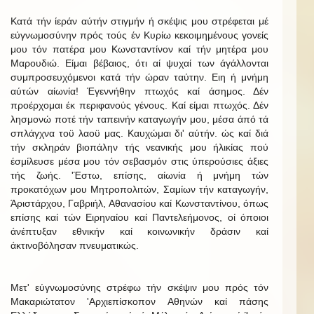
Κατά τήν ίεράν αύτήν στιγμήν ή σκέψις μου στρέφεται μέ
εύγνωμοσύνην πρός τούς έν Κυρίω κεκοιμημένους γονείς
μου τόν πατέρα μου Κωνσταντίνον καί τήν μητέρα μου
Μαρουδιώ. Είμαι βέβαιος, ότι αί ψυχαί των άγάλλονται
συμπροσευχόμενοι κατά τήν ώραν ταύτην. Ειη ή μνήμη
αύτών αίωνία! Έγεννήθην πτωχός καί άσημος. Δέν
προέρχομαι έκ περιφανούς γένους. Καί είμαι πτωχός. Δέν
λησμονώ ποτέ τήν ταπεινήν καταγωγήν μου, μέσα άπό τά
σπλάγχνα τοϋ λαοϋ μας. Καυχώμαι δι' αύτήν. ώς καί διά
τήν σκληράν βιοπάλην τής νεανικής μου ήλικίας πού
έσμίλευσε μέσα μου τόν σεβασμόν στις ύπερούσιες άξιες
τής ζωής. 'Έστω, επίσης, αίωνία ή μνήμη τών
προκατόχων μου Μητροπολιτών, Σαμίων τήν καταγωγήν,
Άριστάρχου, Γαβριήλ, Αθανασίου καί Κωνσταντίνου, όπως
επίσης καί τών Ειρηναίου καί Παντελεήμονος, οί όποιοι
άνέπτυξαν εθνικήν καί κοινωνικήν δράσιν καί
άκτινοβόλησαν πνευματικώς.
Μετ' εύγνωμοσύνης στρέφω τήν σκέψιν μου πρός τόν
Μακαριώτατον 'Αρχιεπίσκοπον Αθηνών καί πάσης