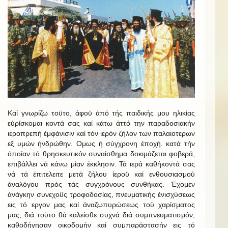
Καί γνωρίζω τοϋτο, άφοϋ άπό τής παιδικής μου ηλικίας
εύρίσκομαι κοντά σας καί κάτω άττό την παραδοσιακήν
ιεροπρεπή έμφάνισιν καί τόν ιερόν ζήλον των παλαιοτερων
εξ υμών ήνδρώθην. Ομως ή σύγχρονη έποχή. κατά τήν
όποίαν τό θρησκευτικόν συναίσθημα δοκιμάζεται φοβερά,
επιβάλλει νά κάνω μίαν έκκλησιν. Τά ιερά καθήκοντά σας
νά τά έπιτελειτε μετά ζήλου ίεροϋ καί ενθουσιασμού
άναλόγου πρός τάς συγχρόνους συνθήκας. Έχομεν
άνάγκην συνεχοϋς τροφοδοσίας, πνευματικής ένισχύσεως
εις τό εργον μας καί άναζωπυρώσεως τοϋ χαρίσματος
μας, διά τοϋτο θά καλείσθε συχνά διά συμπνευματισμόν,
καθοδήγησαν οικοδομήν καί συμπαράστασήν εις τό