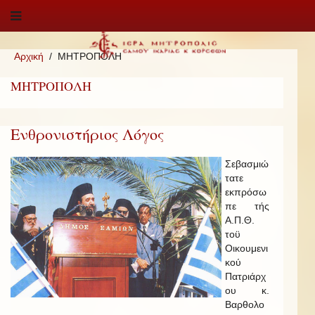
Αρχική
ΜΗΤΡΟΠΟΛΗ
ΜΗΤΡΟΠΟΛΗ
Ενθρονιστήριος Λόγος
Σεβασμιώ
τατε
εκπρόσω
πε τής
Α.Π.Θ.
τοϋ
Οικουμενι
κού
Πατριάρχ
ου κ.
Βαρθολο