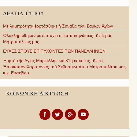
ΔΕΛΤΙΑ ΤΥΠΟΥ
Με λαμπρότητα ἑορτάσθηκε ἡ Σύναξις τῶν Σαμίων Ἁγίων
Ὁλοκληρώθηκαν μὲ ἐπιτυχία οἱ κατασκηνώσεις τῆς Ἱερᾶς
Μητροπόλεώς μας
ΕΥΧΕΣ ΣΤΟΥΣ ΕΠΙΤΥΧΟΝΤΕΣ ΤΩΝ ΠΑΝΕΛΛΗΝΙΩΝ
Ἑορτὴ τῆς Ἁγίας Μαρκέλλης καὶ 31η ἐπέτειος τῆς εἰς
Ἐπίσκοπον Χειροτονίας τοῦ Σεβασμιωτάτου Μητροπολίτου μας
κ.κ. Εὐσεβίου
ΚΟΙΝΩΝΙΚΗ ΔΙΚΤΥΩΣΗ