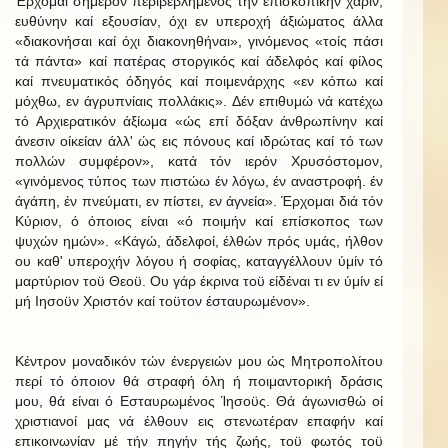
Έρχομαι σήμερον περιβεβλημένος τήν επισκοπικήν χάριν,
ευθύνην καί εξουσίαν, όχι εν υπεροχή άξιώματος άλλα
«διακονήσαι καί όχι διακονηθήναι», γινόμενος «τοίς πάσι
τά πάντα» καί πατέρας στοργικός καί άδελφός καί φίλος
καί πνευματικός όδηγός καί ποιμενάρχης «εν κόπω καί
μόχθω, εν άγρυπνίαις πολλάκις». Δέν επιθυμώ νά κατέχω
τό Αρχιερατικόν άξίωμα «ώς επί δόξαν άνθρωπίνην καί
άνεσιν οίκείαν άλλ' ώς εις πόνους καί ιδρώτας καί τό των
πολλών συμφέρον», κατά τόν ιερόν Χρυσόστομον,
«γινόμενος τύπος των πιστώω έν λόγω, έν αναστροφή. έν
άγάπη, έν πνεύματι, εν πίστει, εν άγνεία». Έρχομαι διά τόν
Κύριον, ό όποιος είναι «ό ποιμήν καί επίσκοπος των
ψυχών ημών». «Κάγώ, άδελφοί, έλθών πρός υμάς, ήλθον
ου καθ' υπεροχήν λόγου ή σοφίας, καταγγέλλουν ύμίν τό
μαρτύριον τοϋ Θεοϋ. Ου γάρ έκρινα τοϋ είδέναι τι εν ύμίν εί
μή Ιησοϋν Χριστόν καί τοϋτον έσταυρωμένον».
Κέντρον μοναδικόν τών ένεργειών μου ώς Μητροπολίτου
περί τό όποιον θά στραφή όλη ή ποιμαντορική δράσις
μου, θά είναι ό Εσταυρωμένος Ίησοϋς. Θά άγωνισθώ οί
χριστιανοί μας νά έλθουν εις στενωτέραν επαφήν καί
επικοινωνίαν μέ τήν πηγήν τής ζωής, τοϋ φωτός τοϋ