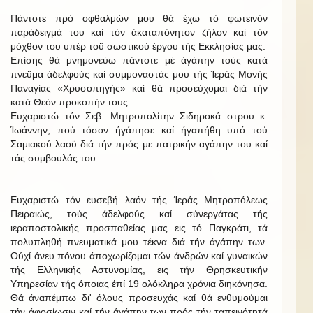
Πάντοτε πρό οφθαλμών μου θά έχω τό φωτεινόν
παράδειγμά του καί τόν άκαταπόνητον ζήλον καί τόν
μόχθον του υπέρ τοϋ σωστικού έργου τής Εκκλησίας μας.
Επίσης θά μνημονεύω πάντοτε μέ άγάπην τούς κατά
πνεϋμα άδελφούς καί συμμοναστάς μου τής Ίεράς Μονής
Παναγίας «Χρυσοπηγής» καί θά προσεύχομαι διά τήν
κατά Θεόν προκοπήν τους.
Ευχαριστώ τόν Σεβ. Μητροπολίτην Σιδηροκά στρου κ.
Ίωάννην, πού τόσον ήγάπησε καί ήγαπήθη υπό τού
Σαμιακού λαοϋ διά τήν πρός με πατρικήν αγάπην του καί
τάς συμβουλάς του.
Ευχαριστώ τόν ευσεβή λαόν τής Ίεράς Μητροπόλεως
Πειραιώς, τούς άδελφούς καί σύνεργάτας τής
ιεραποστολικής προσπαθείας μας εις τό Παγκράτι, τά
πολυπληθή πνευματικά μου τέκνα διά τήν άγάπην των.
Ούχί άνευ πόνου άποχωρίζομαι τών άνδρών καί γυναικών
τής Ελληνικής Αστυνομίας, εις τήν Θρησκευτικήν
Υπηρεσίαν τής όποιας έπί 19 ολόκληρα χρόνια διηκόνησα.
Θά άναπέμπω δι' όλους προσευχάς καί θά ενθυμούμαι
τήν άφοσίωσιν καί τήν άγάπην των πρός τήν ταπεινότητά