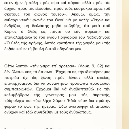
εστιν ήμιν ή πάλη πρός αίμα καί σάρκα, αλλά πρός τάς
άρχάς, πρός τάς εξουσίας, πρός τούς κοσμοκράτορας τοϋ
σκότους τοϋ αιώνος τούτου». Ακούω, όμως, τήν
ενθαρρυντικήν φωνήν τον Θεοϋ νά με καλή: «Ίσχνε καί
άνδρίζου, μή δειλιάσης μηδέ φοβηθής, ότι μετά σοϋ
Κύριος ό Θεός εις πάντα ου εάν πορεύη» καί
επαναλαμβάνω τό τοϋ αγίου Γρηγορίου τοϋ Ναζιανζηνού:
«Ό θεός τής ειρήνης, Αυτός κρατήσειε τής χειρός μου τής
δεξιάς καί εν τή βουλή Αυτοϋ οδηγήσει με».
Θέτω λοιπόν «τήν χειρα επ' άροτραν» (Λουκ. 9, 62) καί
δέν βλέπω «εις τά όπίσω». 'Έρχομαι εις τήν ιδιαιτέραν μας
πατρίδα όχι ώς ξένος πρός ξένους αλλά οικείος,
επανερχόμενος διά νά συναντήσω πρόσωπα προσφιλών
συμπατριωτών. Έρχομαι διά νά άναβαπτισθώ εις τήν
κολυμβήθραν τής γενετείρας μου τής άκριτικής,
«ύδρυλής» καί «ύφηλής» Σάμου. Έδώ είδον διά πρώτην
φοράν τό φως τής ήμέρας. Έδώ άνετράφην εξ άπαλών
ονύχων καί εδώ συνεδέθην με τούς άνθρώπους.