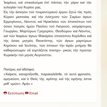
Ίκαρίους καί επικαλούμαι έπί πάντας τήν χάριν καί τήν
ευλογίαν τοϋ Κυρίου μας.
Εις τήν άσκησιν τοϋ ποιμαντορικοϋ έργου ζητώ τάς πρός
Κύριον μεσιτείας καί τήν ένίσχυσιν τών Σαμίων άγιων
Ερμογένους, Λέοντος καί Ηρακλείου τών έπισκόπων τοϋ
όσιου πατρός ήμών Παύλου τοϋ Λατρινοϋ, νεομάρτυρος
Γεωργίου, Μαρτύρων Γρηγορίου, Θεοδώρου καί Λέοντος,
καί τών Ίκαρίων άγιων Μακαρίου επισκόπου Κορίνθου καί
τής όσιας μητρός Θεοκτίστης, τών άγιων μαρτύρων
Κηρύκου καί Ίουλιτης, τών όποιων τήν ίεράν μνήμην θά
καθιερώσωμεν νά εορτάζεται πανηγυ- ρικώς τήν πρώτην
Κυριακήν τοϋ μηνός Αυγούστου.
Πατέρες καί άδελφοί,
«Χαίρετε, καταρτίζεσθε, παρακαλεΐσθε, τό αυτό φρονείτε,
ειρηνεύετε, καί ό Θεός τής αγάπης καί τής ειρήνης έσται
μεθ' υμών». Αμήν.»
Εκτύπωση
Email