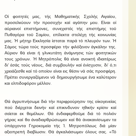
Οί φοιτητές μας, τής Μαθηματικής Σχολής Αιγαίου,
προσελκύουν τήν προσοχήν καί αγάπην μου. Είναι οί
αύριανοί επιστήμονες, συνεχιστές τής επιστήμης τοϋ
Πυθαγόρα τοϋ Σαμίου, επίλεκτα στελέχη τής κοινωνίας
μας. Ή μήτηρ Εκκλησία ίσταται παρά τό πλευρόν των. Ή
Σάμος τώρα τούς προσφέρει τήν φιλόξενον άγκάλην της.
Αϋριον θά είναι ή γλνκυτάτη άνάμνησις τών φοιτητικών
τους χρόνων. Ή Μητρόπολις θά είναι ανοικτή ιδιαιτέρως
δι' έσάς τούς νέους, διά συμβουλήν καί ένίσχυσιν, δι' ό,τι
χρειάζεσθε καί τό οποίον είναι εις θέσιν νά σάς προσφέρη.
Πρέπει συνεργαζόμενοι νά δημιουργήσωμε ένα καλύτερον
και ελπιδοφόρον μέλλον.
Θά άγρυπνήσωμε διά τήν περιφρούρησιν της οίκογενείας
πού διέρχεται δεινήν καί επικινδυνον ηθικήν κρίσιν καί
σείεται εκ θεμέλιων. Θά ένδιαφερθοϋμε διά τό πολιόν
γήρας καί θα άναδιαρθρώσωμεν καί θά άνακαινίσωμεν τα
ύπάρχοντα Γηροκομεία τής Ί. Μητροπόλεως διά μίαν
αξιοπρεπή διαβίωσιν. Θά άγκαλιάσωμεν όλους σας. «Τό