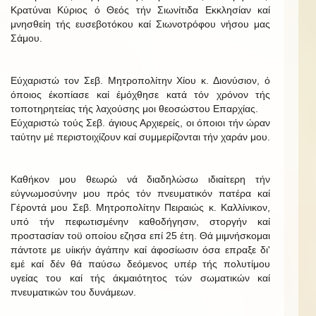
Κρατύναι Κύριος ό Θεός τήν Σιωνίτιδα Εκκλησίαν καί
μνησθείη τής ευσεβοτόκου καί Σιωνοτρόφου νήσου μας
Σάμου.
Εύχαριστώ τον Σεβ. Μητροπολίτην Χίου κ. Διονύσιον, ό
όποιος έκοπίασε καί έμόχθησε κατά τόν χρόνον τής
τοποτηρητείας τής λαχούσης μοι θεοσώστου Επαρχίας.
Εύχαριστώ τούς Σεβ. άγιους Αρχιερείς, οι όποιοι τήν ώραν
ταύτην μέ περιστοιχίζουν καί συμμερίζονται τήν χαράν μου.
Καθήκον μου θεωρώ νά διαδηλώσω ιδιαίτερη τήν
εύγνωμοσύνην μου πρός τόν πνευματικόν πατέρα καί
Γέροντά μου Σεβ. Μητροπολίτην Πειραιώς κ. Καλλίνικον,
υπό τήν πεφωτισμένην καθοδήγησιν, στοργήν καί
προστασίαν τοϋ οποίου εζησα επί 25 έτη. Θά μιμνήσκομαι
πάντοτε με υίικήν άγάπην καί άφοσίωσιν όσα επραξε δι'
εμέ καί δέν θά παύσω δεόμενος υπέρ τής πολυτίμου
υγείας του καί τής άκμαιότητος τών σωματικών καί
πνευματικών του δυνάμεων.