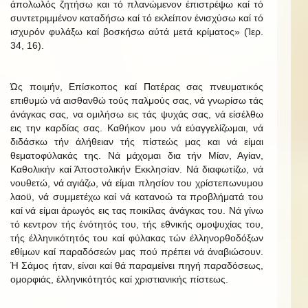
άπολωλός ζητήσω και τό πλανώμενον έπιστρέψω καί τό
συντετριμμένον καταδήσω καί τό εκλείπον ένισχύσω καί τό
ισχυρόν φυλάξω καί βοσκήσω αύτά μετά κρίματος» (Ίερ.
34, 16).
Ώς ποιμήν, Επίσκοπος καί Πατέρας σας πνευματικός
επιθυμώ νά αισθανθώ τούς παλμούς σας, νά γνωρίσω τάς
άνάγκας σας, να ομιλήσω εις τάς ψυχάς σας, νά είσέλθω
εις την καρδίας σας. Καθήκον μου νά εύαγγελίζωμαι, νά
διδάσκω τήν άλήθειαν τής πίστεώς μας και νά είμαι
θεματοφύλακάς της. Νά μάχομαι δια τήν Μίαν, Αγίαν,
Καθολικήν καί Άποστολικήν Εκκλησίαν. Νά διαφωτίζω, νά
νουθετώ, νά αγιάζω, νά είμαι πλησίον του χρίστεπωνυμου
λαοϋ, νά συμμετέχω καί νά κατανοώ τα προβλήματά του
καί νά είμαι άρωγός εις τας ποικίλας άνάγκας του. Νά γίνω
τό κεντρον τής ένότητός του, τής εθνικής ομοψυχίας του,
τής έλληνικότητός του καί φύλακας τών έλληνορθοδόξων
εθίμων καί παραδόσεών μας πού πρέπει νά άναβιώσουν.
Ή Σάμος ήταν, είναι καί θά παραμείνει πηγή παραδόσεως,
ομορφιάς, έλληνικότητός καί χριστιανικής πίστεως.