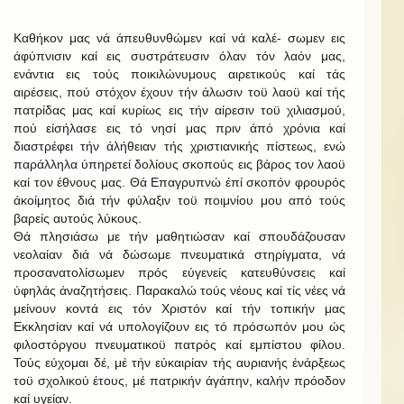
Καθήκον μας νά άπευθυνθώμεν καί νά καλέ- σωμεν εις
άφύπνισιν καί εις συστράτευσιν όλαν τόν λαόν μας,
ενάντια εις τούς ποικιλώνυμους αιρετικούς καί τάς
αιρέσεις, πού στόχον έχουν τήν άλωσιν τοϋ λαοϋ καί τής
πατρίδας μας καί κυρίως εις τήν αίρεσιν τοϋ χιλιασμού,
πού είσήλασε εις τό νησί μας πριν άπό χρόνια καί
διαστρέφει τήν άλήθειαν τής χριστιανικής πίστεως, ενώ
παράλληλα ύπηρετεί δολίους σκοπούς εις βάρος τον λαοϋ
καί τον έθνους μας. Θά Επαγρυπνώ έπί σκοπόν φρουρός
άκοίμητος διά τήν φύλαξιν τοϋ ποιμνίου μου από τούς
βαρείς αυτούς λύκους.
Θά πλησιάσω με τήν μαθητιώσαν καί σπουδάζουσαν
νεολαίαν διά νά δώσωμε πνευματικά στηρίγματα, νά
προσανατολίσωμεν πρός εύγενείς κατευθύνσεις καί
ύφηλάς άναζητήσεις. Παρακαλώ τούς νέους καί τίς νέες νά
μείνουν κοντά εις τόν Χριστόν καί τήν τοπικήν μας
Εκκλησίαν καί νά υπολογίζουν εις τό πρόσωπόν μου ώς
φιλοστόργου πνευματικοϋ πατρός καί εμπίστου φίλου.
Τούς εύχομαι δέ, μέ τήν εύκαιρίαν τής αυριανής ένάρξεως
τοϋ σχολικού έτους, μέ πατρικήν άγάπην, καλήν πρόοδον
καί υγείαν.