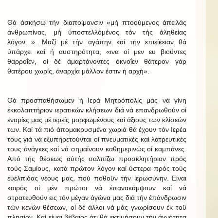
Θά άσκήσω τήν διαποίμανσιν «μή πτοούμενος άπειλάς
άνθρωπίνας, μή ύποστελλόμένος τόν τής άληθείας
λόγον...». Μαζί μέ τήν αγάπην καί τήν επιείκειαν θά
ύπάρχει καί ή αυστηρότητα, «ινα οί μεν ευ βιοϋντες
θαρροΐεν, οί δέ άμαρτάνοντες όκνοΐεν θάτερον γάρ
θατέρου χωρίς, άναρχία μάλλον έστιν ή αρχή».
Θά προσπαθήσωμεν ή Ιερά Μητρόπολίς μας νά γίνη
έκκολαπτήριον ιερατικών κλήσεων διά νά επανδρωθούν οί
ενορίες μας μέ ιερείς μορφωμένους καί άξιους των κλίσεών
των. Καί τά πιό άπομακρυσμένα χωριά θά έχουν τόν Ιερέα
τους γιά νά εξυπηρετούνται οί πνευματικές καί λατρευτικές
τους άνάγκες καί νά σημαίνουν καθημερινώς οί καμπάνες.
Από τής θέσεως αύτής σαλπίζω προσκλητήριον πρός
τούς Σαμίους, κατά πρώτον λόγον καί ύστερα πρός τούς
εύέλπιδας νέους μας, πού ποθοϋν τήν ίερωσύνην. Είναι
καιρός οί μέν πρώτοι νά έπανακάμψουν καί νά
στρατευθοϋν εις τόν μέγαν άγώνα μας διά τήν έπάνδρωσιν
τών κενών θέσεων, οί δέ άλλοι νά μάς γνωρίσουν έκ τοϋ
πλησίον. Καί είμαι βέβαιος ότι θά εκτιμήσουν τήν άγνότητα