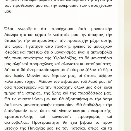
τών προθέσεών μου καί τήν ειλικρίνειαν τών ύποσχέσεών
μου.
Όλοι γνωρίζετε ότι προέρχομαι άπό μοναστικήν
Αδελφότητα καί έζησα έκ νεότητάς μου τήν άσκησιν, τήν
ύπακοήν, τήν άκτημοσύνην, τήν προσευχήν μέχρι αυτής
τής ώρας. Ηγάπησα άπό παιδικής ήλικίας τό μοναχικόν
ιδεώδες καί πιστεύω ότι ό μοναχισμός είναι ή άκτινοβολία
τής πνευματικότητας τής 'Ορθοδοξίας, τά δέ μοναστήρια
μας αληθινοί προμαχώνες καί αλύγιστοι κυματοθραϋστες.
Δι' αυτό θά άντιμετωπίσωμεν μέ ιδιαίτερον ζήλον τό θέμα
τών Ιερών Μονών τών Νησιών μας, οί όποιες αξίζουν
καλυτέρας τύχης. 'Αξίζουν τόν σεβασμόν τοϋ λαοϋ μας, δι'
όσα προσέφεραν καί τήν προσοχήν όλων μας διότι είναι
τμήμα τής ιστορίας, τής ζωής καί τής παραδόσεώς μας.
Θά τις αναστηλώσω μεν καί θά άξιοποιήσωμεν τήν όσην
άπέμεινεν μοναστηριακήν περιουσίαν. Θά έπιδιώξωμε τήν
έπάνδρωσίν των, ώστε νά γίνουν κέντρα πνευματικής.
ιεραποστολικής καί κοινωνικής προσφοράς καί
άκτινοβολίας. Προτεραιότητα θά έχει βέβαια τό ιερόν
μετόχιο τής Παναγίας μας εις τόν Κατσίκα, όπως καί τά