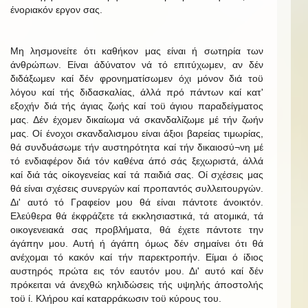
ένοριακόν εργον σας.
Μη λησμονείτε ότι καθήκον μας είναι ή σωτηρία των
άνθρώπων. Είναι άδύνατον νά τό επιτύχωμεν, αν δέν
διδάξωμεν καί δέν φρονηματίσωμεν όχι μόνον διά τοϋ
λόγου καί τής διδασκαλίας, άλλά πρό πάντων καί κατ'
εξοχήν διά τής άγιας ζωής καί τοϋ άγιου παραδείγματος
μας. Δέν έχομεν δικαίωμα νά σκανδαλίζωμε μέ τήν ζωήν
μας. Οί ένοχοι σκανδαλισμου είναι άξιοι βαρείας τιμωρίας,
θά συνδυάσωμε τήν αυστηρότητα καί τήν δικαιοσύ¬νη μέ
τό ενδιαφέρον διά τόν καθένα άπό σάς ξεχωριστά, άλλά
καί διά τάς οίκογενείας καί τά παιδιά σας. Οί σχέσεις μας
θά είναι σχέσεις συνεργών καί προπαντός συλλειτουργών.
Δι' αυτό τό Γραφείον μου θά είναι πάντοτε άνοικτόν.
Ελεύθερα θά έκφράζετε τά εκκλησιαστικά, τά ατομικά, τά
οικογενειακά σας προβλήματα, θά έχετε πάντοτε την
άγάπην μου. Αυτή ή άγάπη όμως δέν σημαίνει ότι θά
ανέχομαι τό κακόν καί τήν παρεκτροπήν. Είμαι ό ίδιος
αυστηρός πρώτα εις τόν εαυτόν μου. Δι' αυτό καί δέν
πρόκειται νά άνεχθώ κηλιδώσεις τής υψηλής άποστολής
τοϋ ί. Κλήρου καί καταρράκωσιν τοϋ κύρους του.