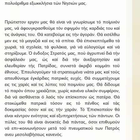
πολυάριθμα εξωκκλήσια τών Νησιών μας.
Πρώτιστον εργον μας θά είναι νά γνωρίσωμε τό ποίμνιόν
μας, νά άφουγκρασθοϋμε τόν σφιγμόν τής καρδιάς του καί
τις άνάγκες του. Θά κατεβοϋμε εις τήν άγοράν. Θά εισέλθω
μεν εις τά μαγαζιά καί εις τά σπίτια. Θά έπισκεπτόμεθα τά
χωριά, τά σχολεία, τά φυλάκια, γιά νά εύλογοϋμε καί νά
στηρίζουμε. Ό ένδοξος Στρατός μας, πού άγρυπνεί διά τήν
άσφάλειάν μας, ώς καί διά τήν άνεξαρτησίαν καί
ελευθερίαν τής Πατρίδας, συνιστά άκριβό κομμάτι τοϋ
έθνους. Έπευλογοϋμεν τά στρατευμένα νιάτα μας καί τούς
απευθύνομε έγκάρδιες πατρικές ευχές. Θά συμμετέχουμε
εις τις χαρές καί τις λύπες τοϋ ποιμνίου μας. Θά δίδουμε
τό παρόν όπου χρειάζεται, χωρίς κανένα υλικόν συμφέρον,
διά νά αισθάνεται ό λαός τόν επίσκοπον ώς πατέρα. Θά
στεκώμεθα πατρικά τόσον εις τό πένθος καί τάς
δοκιμασίας όσον καί εις τήν χαράν. Τό Έπισκοπείον θά
είναι κέντρον ενότητας καί εξυπηρετήσεως τών πάντων. Οι
πύλες του θά είναι άνοικτές διά πάντας, όσοι επιθυμούν
νά επι¬κοινωνήσουν μετά τοϋ πνευματικού των Πατρός
ανευ μεσολαβήσεως κανενός.