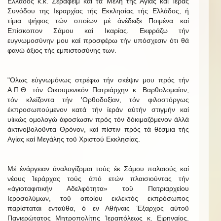
Ελλάδος κ.κ. Σεραφείμ καί τά Μέλη τής Αγίας καί Ίεράς
Συνόδου της Ιεραρχίας τής Εκκλησίας τής Ελλάδος, ή
τίμια ψήφος τών οποίων μέ άνέδειξε Ποιμένα καί
Επίσκοπον Σάμου καί Ικαρίας. Εκφράζω τήν
ευγνωμοσύνην μου καί προσφέρω τήν υπόσχεσιν ότι θά
φανώ άξιος τής εμπιστοσύνης των.
"Ολως εύγνωμόνως στρέφω τήν σκέψιν μου πρός τήν
Α.Π.Θ. τόν Οικουμενικόν Πατριάρχην κ. Βαρθολομαίον,
τόν κλείζοντα τήν 'Ορθοδοξίαν, τόν φιλοστόργως
έκπροσωπούμενον κατά τήν ίεράν αύτήν στιγμήν καί
υίικώς ομολογώ άφοσίωσιν πρός τόν δόκιμαζόμενον άλλά
άκτινοβολοϋντα Θρόνον, καί πίστιν πρός τά θέσμια τής
Αγίας καί Μεγάλης τοϋ Χριστού Εκκλησίας.
Μέ ένάργειαν άναλογίζομαι τούς έκ Σάμου παλαιούς καί
νέους Ίεράρχας τούς άπό ετών πλαισιούντας τήν
«άγιοταφιτικήν Αδελφότητα» τοϋ Πατριαρχείου
Ιεροσολύμων, τοϋ οποίου εκλεκτός εκπρόσωπος
παρίσταται ενταύθα, ό εν Αθήναις Έξαρχος αύτοϋ
Πανιερώτατος Μητροπολίτης Ίεραπόλεως κ. Ειρηναίος.