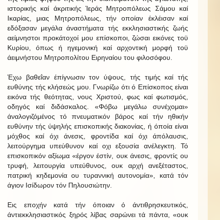
ιστορικής καί άκριτικής Ίεράς Μητροπόλεως Σάμου καί
Ικαρίας, μιας Μητροπόλεως, τήν οποίαν έκλέισαν καί
εδόξασαν μεγάλα άναστήματα τής εκκλησιαστικής ζωής
αείμνηστοι προκάτοχοί μου επίσκοποι, ζώσαι εικόνες τοϋ
Κυρίου, όπως ή ηγεμονική καί αρχοντική μορφή τοϋ
άειμνήστου Μητροπολίτου Ειρηναίου του φιλοσόφου.
Έχω βαθεΐαν έπίγνωσιν τον ύψους, τής τιμής καί τής
ευθύνης τής κλήσεώς μου. Γνωρίζω ότι ό Επίσκοπος είναι
εικόνα τής θεότητας, νους Χριστού, φως καί φωτισμός,
οδηγός καί διδάσκαλος. «Φόβω μεγάλω συνέχομαι»
άναλογιζόμένος τό πνευματικόν βάρος καί τήν ηθικήν
ευθύνην τής ύψηλής επισκοπικής διακονίας, ή όποία είναι
μόχθος καί όχι άνεσις, φροντίδα καί όχι άπόλαυσις,
λειτούργημα υπεύθυνον καί οχι εξουσία ανέλεγκτη. Τό
επισκοπικόν αξίωμα «έργον έστίν, ουκ άνεσις, φροντίς ου
τρυφή, λειτουργία υπεύθυνος, ουκ αρχή ανεξέταστος,
πατρική κηδεμονία ου τυραννική αυτονομία», κατά τόν
άγιον Ισίδωρον τόν Πηλουσιώτην.
Εις εποχήν κατά τήν όποιαν ό άντιθρησκευτικός,
άντιεκκλησιαστικός ξηρός λίβας σαρώνει τά πάντα, «ουκ