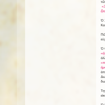
τῶ
«Ξ
ἦτ
Ὁ 
Κα
Πῶ
εὐ
Ὁ 
«ἠ
ἀλ
«π
ἡμ
ἀπ
Δω
δω
Τη
εἰ
Ὁ 