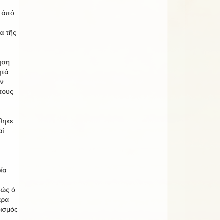
η ἀπό
ια τῆς
ηση
ητά
ήν
πους
θηκε
αί
ία
πώς ὁ
ερα
ισμός