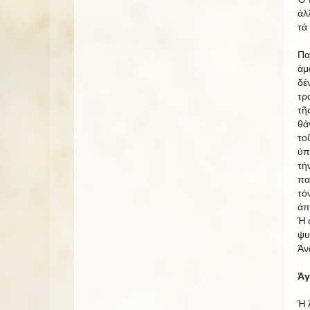
ἀλ
τά
Πα
ἁμ
δέ
τρ
τῆ
θά
το
ὑπ
τή
πα
τό
ἀπ
Ἡ 
ψυ
Ἀν
Ἀγ
Ἡ 