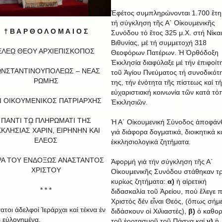
Ἐφέτος συμπληρώνονται 1.700 ἒτ
τή σύγκληση τῆς Α΄ Οἰκουμενικῆς
† Β Α Ρ Θ Ο Λ Ο Μ Α Ι Ο Σ
Συνόδου τό ἒτος 325 μ.Χ. στή Νίκα
Βιθυνίας, μέ τή συμμετοχή 318
ΕΛΕῼ ΘΕΟΥ ΑΡΧΙΕΠΙΣΚΟΠΟΣ
Θεοφόρων Πατέρων. Ἡ Ὀρθόδοξη
Ἐκκλησία διαφύλαξε μέ τήν ἐπιφοίτ
ΩΝΣΤΑΝΤΙΝΟΥΠΟΛΕΩΣ – ΝΕΑΣ
τοῦ Ἁγίου Πνεύματος τή συνοδικότ
ΡΩΜΗΣ
της, τήν ἑνότητα τῆς πίστεως καί τ
εὐχαριστιακή κοινωνία τῶν κατά τό
Ι ΟΙΚΟΥΜΕΝΙΚΟΣ ΠΑΤΡΙΑΡΧΗΣ
Ἐκκλησιῶν.
ΠΑΝΤΙ Τῼ ΠΛΗΡΩΜΑΤΙ ΤΗΣ
Ἡ Α΄ Οἰκουμενική Σύνοδος ἀποφάν
ΚΛΗΣΙΑΣ ΧΑΡΙΝ, ΕΙΡΗΝΗΝ ΚΑΙ
γιά διάφορα δογματικά, διοικητικά κ
EΛΕΟΣ
ἐκκλησιολογικά ζητήματα.
ΡΑ ΤΟΥ ΕΝΔΟΞΩΣ ΑΝΑΣΤΑΝΤΟΣ
Ἀφορμή γιά τήν σύγκληση τῆς Α΄
ΧΡΙΣΤΟΥ
Οἰκουμενικῆς Συνόδου στάθηκαν τρ
κυρίως ζητήματα:
α)
ἡ αἱρετική
* * *
διδασκαλία τοῦ Ἀρείου, πού ἔλεγε 
Χριστός δέν εἶναι Θεός, (ὅπως σήμ
ατοι ἀδελφοί Ἱεράρχαι καί τέκνα ἐν
διδάσκουν οἱ Χιλιαστές),
β)
ὁ καθορ
 εὐλογημένα,
τοῦ ἑορτασμοῦ τοῦ Πάσχα καί
γ)
ἡ