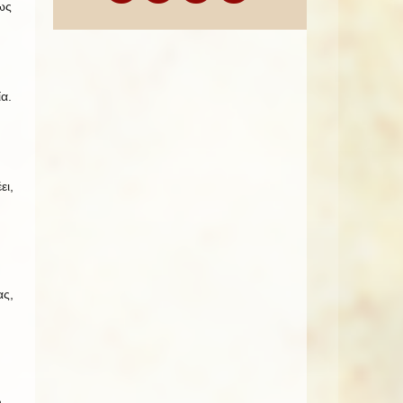
ως
.
α.
ει,
ας,
,