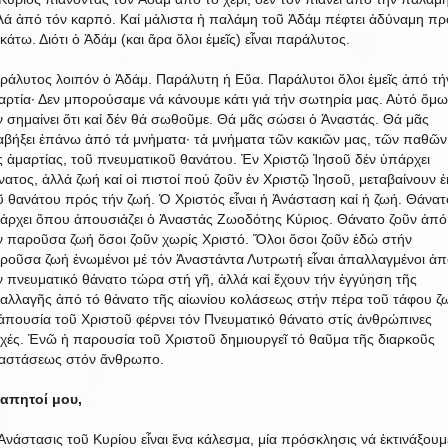
λά ἀπό τόν καρπό. Καί μάλιστα ἡ παλάμη τοῦ Ἀδάμ πέφτει ἀδύναμη πρ
 κάτω. Διότι ὁ Ἀδάμ (και ἄρα ὅλοι ἐμεῖς) εἶναι παράλυτος.
ράλυτος λοιπόν ὁ Ἀδάμ. Παράλυτη ἡ Εὔα. Παράλυτοι ὅλοι ἐμεῖς ἀπό τή
αρτία· Δεν μπορούσαμε νά κάνουμε κάτι γιά τήν σωτηρία μας. Αὐτό ὅμω
ν σημαίνει ὅτι καί δέν θά σωθοῦμε. Θά μᾶς σώσει ὁ Ἀναστάς. Θά μᾶς
αβήξει ἐπάνω ἀπό τά μνἠματα· τά μνήματα τῶν κακιῶν μας, τῶν παθῶν
ς ἁμαρτίας, τοῦ πνευματικοῦ θανάτου. Ἐν Χριστῷ Ἰησοῦ δέν ὑπάρχει
νατος, ἀλλά ζωή καί οἱ πιστοί πού ζοῦν ἐν Χριστῷ Ἰησοῦ, μεταβαίνουν ἐ
ῦ θανάτου πρός τήν ζωή. Ὁ Χριστός εἶναι ἡ Ἀνάσταση καί ἡ ζωή. Θάνατ
άρχει ὅπου ἀπουσιάζει ὁ Ἀναστάς Ζωοδότης Κύριος. Θάνατο ζοῦν ἀπό
ν παροῦσα ζωή ὅσοι ζοῦν χωρίς Χριστό. Ὅλοι ὅσοι ζοῦν ἐδώ στήν
ροῦσα ζωή ἑνωμένοι μέ τόν Ἀναστάντα Λυτρωτή εἶναι ἀπαλλαγμένοι ἀπ
ν πνευματικό θάνατο τώρα στή γῆ, ἀλλά καί ἔχουν τήν ἐγγύηση τῆς
αλλαγῆς ἀπό τό θάνατο τῆς αἰωνίου κολάσεως στήν πέρα τοῦ τάφου ζ
ἀπουσία τοῦ Χριστοῦ φέρνει τόν Πνευματικό θάνατο στίς ἀνθρώπινες
χές. Ἐνῶ ἡ παρουσία τοῦ Χριστοῦ δημιουργεῖ τό θαῦμα τῆς διαρκοῦς
αστάσεως στόν ἄνθρωπο.
απητοί μου,
Ἀνάστασις τοῦ Κυρίου εἶναι ἕνα κάλεσμα, μία πρόσκλησις νά ἐκτινάξουμ