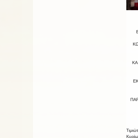
Κ
ΚΑ
ΕΚ
ΠΑ
Τιμιώτ
Κυρίῳ