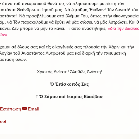
ν ὕπνο τοῦ πνευματικοῦ θανάτου, νά πλησιάσουμε μέ πίστη τόν
αστάντα Θεάνθρωπο Ἰησοῦ μας. Νά ζητοῦμε, Ἐκεῖνον! Τόν Δυνατό! τόν
αστάντα! Νά προσβλέψουμε στό βλέμμα Του, ὅπως στήν εἰκονογραφία
άμ, νά Τόν παρακαλοῦμε νά ἔρθει νά μᾶς σώσει, νά μᾶς λυτρώσει. Καί 
 κάνει. Δέν μπορεῖ νά μήν τό κάνει. Γι’ αὐτό ἀναστήθηκε,
«διά τήν δικαίωσ
ῶν»
.
χομαι σέ ὅλους σας καί τίς οἰκογένειές σας πλουσία τήν Χάριν καί τήν
λογίαν τοῦ Ἀναστάντος Λυτρωτοῦ μας καί διαρκῆ τήν πνευματική
άσταση ὅλων.
Χριστός Ἀνέστη! Ἀληθῶς Ἀνέστη!
Ὁ Ἐπίσκοπός Σας
† Ὁ Σάμου καί Ἰκαρίας Εὐσέβιος
Εκτύπωση
Email
eet