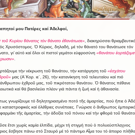
απητοί μου Πατέρες καί Ἀδελφοί,
 τοῦ Κυρίου θάνατος τόν θάνατο ἐθανάτωσε»
, διακηρύσσει θριαμβευτικ
ρός Χρυσόστομος. Ὁ Κύριος, δηλαδή, μέ τόν θάνατό του θανάτωσε τόν
νατο, γι’ αὐτό καί ὅλοι οἱ πιστοί γεμάτοι εὐφροσύνη
«θανάτου ἑορτάζομε
κρωσιν»
.
ορτάζουμε τήν νέκρωση τοῦ θανάτου, τήν κατάργηση τοῦ
«ἐσχάτου
θροῦ»
μας (Α΄Κορ. ιε΄, 26), τήν κατανίκηση τοῦ τελευταίου καί πιό
άνθρωπου ἐχθροῦ μας, τοῦ πικρότατου θανάτου. Ὁ θάνατος πέθανε
λειωτικά καί θά βασιλεύει πλέον γιά πάντα ἡ ζωή καί ἡ ἀθανασία.
ως γνωρίζουμε τό δηλητηριασμένο ποτό τῆς ἁμαρτίας, πού ἤπιε ὁ Ἀδά
χε καταστροφικές καί ὀλέθριες συνέπειες. Γνώρισε ὁ ἄνθρωπος ἐμπειρικ
 φαρμάκι τῆς ἁμαρτίας, τήν ἀδοξία τοῦ πόνου καί τήν φθορά τοῦ θανάτο
ῦσε ἔτσι χωρίς καμία ἐλπίδα, μέχρι τή στιγμή πού ὁ πολυεύσπλαχνος
ριος ἔσβησε πάνω στό Σταυρό μέ τό πάντιμο Αἷμα του τό ἀπειρο πλῆθ