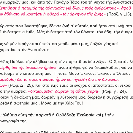
ν ἁμαρτιῶν μας, καί ἀπό τόν Πανάγιο Τάφο του τή νύχτα τῆς Ἀναστάσε
επήδησε ὁ ποταμός τῆς ἀθανασίας γιά ὅλους τούς ἀνθρώπους», ἀφοῦ
αν ἀδύνατο νά κρατήσει ἡ φθορά «τόν ἀρχηγόν τῆς ζωῆς»
(Πραξ. γ΄,15).
Χριστός πού Ἀναστήθηκε, ἔδωσε ζωή σ’ αὐτούς πού ἦταν στά μνήματα
ί ἀνέστησε κι ἐμᾶς. Μᾶς ἀνέστησε ἀπό τόν θάνατο, τόν ἅδη, τήν ἁμαρτί
ς νά μήν ἐκρήγνυται ἡφαίστειο χαρᾶς μέσα μας, δοξολογίας καί
χαριστίας στόν Ἀναστάντα·
θεῖος Παῦλος τήν ἀλήθεια αὐτή τήν παριστᾶ μέ δύο λέξεις. Ὁ Χριστός λέ
γέρθη διά τήν δικαίωσιν ἡμῶν»
, ἀναστήθηκε γιά νά δικαιωθοῦμε , γιά νά
λάξουμε τήν κατάστασή μας. Τίποτε. Μόνο Ἐκεῖνος. Ἐκεῖνος ὁ Ὁποῖος
αρεδόθη διά τά παραπτώματα ἡμῶν καί ἡγέρθη διά τήν δικαίωσιν
ῶν»
(Ρωμ. Δ΄, 25). Καί στό ἐξῆς ἐμεῖς οἱ ἔνοχοι, οἱ ἀποστάτες, οἱ νεκροί
ό τήν ἁμαρτία,
«δικαιούμεθα δωρεάν τῇ αὐτοῦ χάριτι»
(Ρωμ. γ΄, 24).
ρεάν ἡ δικαίωσή μας, δωρεάν ἡ λύτρωσή μας, δωρεάν ἡ συγχώρεσή μ
ρεάν ἡ σωτηρία μας . Μόνο μέ τήν Χάρι Του!
ν ἀλήθεια αὐτή τήν παριστᾶ ἡ Ὀρθόδοξη Ἐκκλησία καί μέ τήν
κονογραφία της.
Κύριος πιάνοντας τόν Ἀδάμ ἀπό τό χέρι, δέν τόν πιάνει ἀπό τήν παλάμη