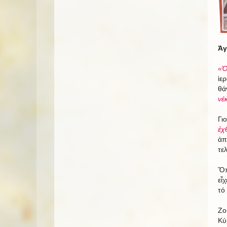
Ἀγ
«Ὁ
ἱε
θά
νέ
Γι
ἐχ
ἀπ
τε
Ὅπ
εἶ
τό
Ζο
Κύ