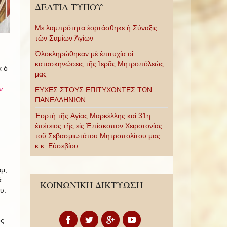
ΔΕΛΤΙΑ ΤΥΠΟΥ
Με λαμπρότητα ἑορτάσθηκε ἡ Σύναξις
τῶν Σαμίων Ἁγίων
Ὁλοκληρώθηκαν μὲ ἐπιτυχία οἱ
κατασκηνώσεις τῆς Ἱερᾶς Μητροπόλεώς
ά ὁ
μας
ν
ΕΥΧΕΣ ΣΤΟΥΣ ΕΠΙΤΥΧΟΝΤΕΣ ΤΩΝ
ΠΑΝΕΛΛΗΝΙΩΝ
Ἑορτὴ τῆς Ἁγίας Μαρκέλλης καὶ 31η
ἐπέτειος τῆς εἰς Ἐπίσκοπον Χειροτονίας
τοῦ Σεβασμιωτάτου Μητροπολίτου μας
κ.κ. Εὐσεβίου
μ,
ά
ΚΟΙΝΩΝΙΚΗ ΔΙΚΤΥΩΣΗ
υ.
ος