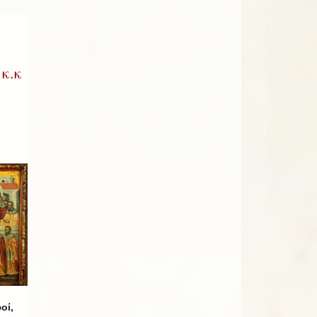
κ.κ
οί,