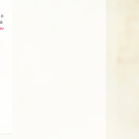
 ὁ
θά
ιν