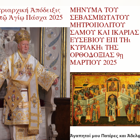
ριαρχική Ἀπόδειξις
ΜΗΝΥΜΑ ΤΟΥ
 τῷ Ἁγίῳ Πάσχα 2025
ΣΕΒΑΣΜΙΩΤΑΤΟΥ
ΜΗΤΡΟΠΟΛΙΤΟΥ
ΣΑΜΟΥ ΚΑΙ ΙΚΑΡΙΑΣ 
ΕΥΣΕΒΙΟΥ ΕΠΙ ΤΗι
ΚΥΡΙΑΚΗι ΤΗΣ
ΟΡΘΟΔΟΞΙΑΣ 9ῃ
ΜΑΡΤΙΟΥ 2025
Ἀγαπητοί μου Πατέρες και Ἀδελφ