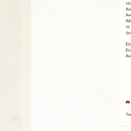
τό
Ἀν
Ἀν
Ἀδ
τό
ἡμ
Εὔ
Εὐ
Ἀν
Tw