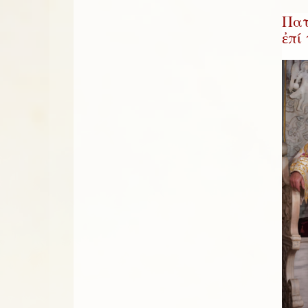
Πατ
ἐπί