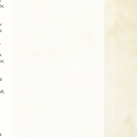
ός
ν
ς
,
κ
ος
ό
ωῆ.
ε