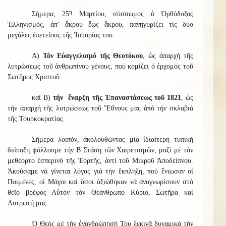
η
Σήμερα, 25
Μαρτίου, σύσσωμος ὁ Ὀρθόδοξος
Ἑλληνισμός, ἀπ’ ἄκρου ἕως ἄκρου, πανηγυρίζει τίς δύο
μεγάλες ἐπετείους τῆς Ἱστορίας του:
Α)
Τόν Εὐαγγελισμό τῆς Θεοτόκου
, ὡς ἀπαρχή τῆς
λυτρώσεως τοῦ ἀνθρωπίνου γένους, πού κομίζει ὁ ἐρχομός τοῦ
Σωτῆρος Χριστοῦ
καί Β)
τήν ἔναρξη τῆς Ἐπαναστάσεως τοῦ 1821
, ὡς
τήν ἀπαρχή τῆς λυτρώσεως τοῦ Ἔθνους μας ἀπό τήν σκλαβιά
τῆς Τουρκοκρατίας.
Σήμερα λοιπόν, ἀκολουθώντας μία ἰδιαίτερη τυπική
διάταξη ψάλλουμε τήν Β΄Στάση τῶν Χαιρετισμῶν, μαζί μέ τόν
μεθέορτο ἑσπερινό τῆς Ἑορτῆς, ἀντί τοῦ Μικροῦ Ἀποδείπνου.
Ἀκούσαμε νά γίνεται λόγος γιά τήν ἔκπληξη, πού ἔνιωσαν οἱ
Ποιμένες, οἱ Μάγοι καί ὅσοι ἀξιώθηκαν νά ἀναγνωρίσουν στό
θεῖο βρέφος Αὐτόν τόν Θεάνθρωπο Κύριο, Σωτῆρα καί
Λυτρωτή μας.
Ὁ Θεός μέ τήν ἐνανθρώπησή Του ξεκινᾶ δυναμικά τήν