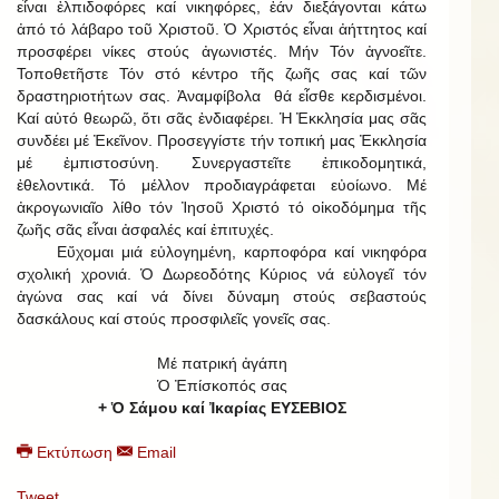
εἶναι ἐλπιδοφόρες καί νικηφόρες, ἐάν διεξάγονται κάτω
ἀπό τό λάβαρο τοῦ Χριστοῦ. Ὁ Χριστός εἶναι ἀήττητος καί
προσφέρει νίκες στούς ἀγωνιστές. Μήν Τόν ἀγνοεῖτε.
Τοποθετῆστε Τόν στό κέντρο τῆς ζωῆς σας καί τῶν
δραστηριοτήτων σας. Ἀναμφίβολα θά εἶσθε κερδισμένοι.
Καί αὐτό θεωρῶ, ὅτι σᾶς ἐνδιαφέρει. Ἡ Ἐκκλησία μας σᾶς
συνδέει μέ Ἐκεῖνον. Προσεγγίστε τήν τοπική μας Ἐκκλησία
μέ ἐμπιστοσύνη. Συνεργαστεῖτε ἐπικοδομητικά,
ἐθελοντικά. Τό μέλλον προδιαγράφεται εὐοίωνο. Μέ
ἀκρογωνιαῖο λίθο τόν Ἰησοῦ Χριστό τό οἰκοδόμημα τῆς
ζωῆς σᾶς εἶναι ἀσφαλές καί ἐπιτυχές.
Εὔχομαι μιά εὐλογημένη, καρποφόρα καί νικηφόρα
σχολική χρονιά. Ὁ Δωρεοδότης Κύριος νά εὐλογεῖ τόν
ἀγώνα σας καί νά δίνει δύναμη στούς σεβαστούς
δασκάλους καί στούς προσφιλεῖς γονεῖς σας.
Μέ πατρική ἀγάπη
Ὁ Ἐπίσκοπός σας
+ Ὁ Σάμου καί Ἰκαρίας ΕΥΣΕΒΙΟΣ
Εκτύπωση
Email
Tweet