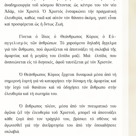
ἀναδημιουργία τοῦ κόσμου θέτοντας ὡς κέντρο του τόν νέο
Ἀδάμ, τόν Χριστό. Ὁ Χριστός ἐνσαρκώνει τήν πραγματική
ἐλευθερία, καθώς νικᾶ καί αὐτόν τόν θάνατο ἀκόμη, γιατί εἶναι
καί προσφέρεται ὡς ἡ ὄντως Ζωή.
Γίνεται ὁ ἴδιος ὁ Θεάνθρωπος Κύριος ὁ
Εὐ-
αγγελισμός
τῶν ἀνθρώπων. Τό χαρούμενο δηλαδή ἄγγελμα
γιά τόν ἄνθρωπο, πού ἀγωνίζεται νά ἀποτινάξει τή σκλαβιά τῆς
ἁμαρτίας καί ἡ μεγάλη του ἐλπίδα μαζί. Μιά ἐλπίδα, που
ἀνανεώνεται εἰς τό διηνεκές, ἀφοῦ ταυτίζεται μέ τόν Χριστόν.
Ὁ Θεάνθρωπος Κύριος ἔρχεται δυναμικά μέσα ἀπό τή
σημερινή ἑορτή γιά νά καταργήσει τήν δύναμη τῆς ἁμαρτίας καί
τήν ἰσχύ τοῦ θανάτου καί νά ὁδηγήσει τόν ἄνθρωπο στήν
ἐλευθερία καί τή σωτηρία του.
Ὁ ἄνθρωπος πλέον, μέσα ἀπό τόν πνευματικό του
ἀγῶνα ζεῖ τήν ἐλευθερία τοῦ Χριστοῦ, μπορεῖ νά ἀποτινάξει
κάθε ζυγό ἀπό τον τράχηλό του, βρίσκει τό σθένος νά
ἀγωνισθεῖ γιά τήν ἀνεξαρτησία του ἀπό τήν ὁποιαδήποτε
σκλαβιά.