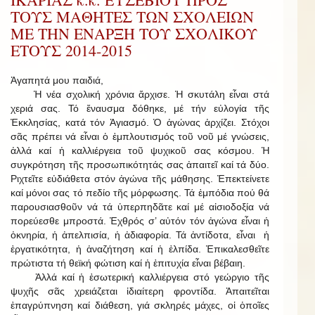
ΤΟΥΣ ΜΑΘΗΤΕΣ ΤΩΝ ΣΧΟΛΕΙΩΝ
ΜΕ ΤΗΝ ΕΝΑΡΞΗ ΤΟΥ ΣΧΟΛΙΚΟΥ
ΕΤΟΥΣ 2014-2015
Ἀγαπητά μου παιδιά,
Ἡ νέα σχολική χρόνια ἄρχισε. Ἡ σκυτάλη εἶναι στά
χεριά σας. Τό ἔναυσμα δόθηκε, μέ τήν εὐλογία τῆς
Ἐκκλησίας, κατά τόν Ἁγιασμό. Ὁ ἀγώνας ἀρχίζει. Στόχοι
σᾶς πρέπει νά εἶναι ὁ ἐμπλουτισμός τοῦ νοῦ μέ γνώσεις,
ἀλλά καί ἡ καλλιέργεια τοῦ ψυχικοῦ σας κόσμου. Ἡ
συγκρότηση τῆς προσωπικότητάς σας ἀπαιτεῖ καί τά δύο.
Ριχτεῖτε εὐδιάθετα στόν ἀγώνα τῆς μάθησης. Ἐπεκτείνετε
καί μόνοι σας τό πεδίο τῆς μόρφωσης. Τά ἐμπόδια πού θά
παρουσιασθοῦν νά τά ὑπερπηδᾶτε καί μέ αἰσιοδοξία νά
πορεύεσθε μπροστά. Ἐχθρός σ’ αὐτόν τόν ἀγώνα εἶναι ἡ
ὀκνηρία, ἡ ἀπελπισία, ἡ ἀδιαφορία. Τά ἀντίδοτα, εἶναι ἡ
ἐργατικότητα, ἡ ἀναζήτηση καί ἡ ἐλπίδα. Ἐπικαλεσθεῖτε
πρώτιστα τή θεϊκή φώτιση καί ἡ ἐπιτυχία εἶναι βέβαιη.
Ἀλλά καί ἡ ἐσωτερική καλλιέργεια στό γεώργιο τῆς
ψυχῆς σᾶς χρειάζεται ἰδιαίτερη φροντίδα. Ἀπαιτεῖται
ἐπαγρύπνηση καί διάθεση, γιά σκληρές μάχες, οἱ ὁποῖες