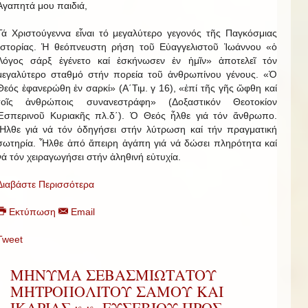
Ἀγαπητά μου παιδιά,
Τά Χριστούγεννα εἶναι τό μεγαλύτερο γεγονός τῆς Παγκόσμιας
Ἱστορίας. Ἡ θεόπνευστη ρήση τοῦ Εὐαγγελιστοῦ Ἰωάννου «ὁ
Λόγος σάρξ ἐγένετο καί ἐσκήνωσεν ἐν ἡμῖν» ἀποτελεῖ τόν
μεγαλύτερο σταθμό στήν πορεία τοῦ ἀνθρωπίνου γένους. «Ὁ
Θεός ἐφανερώθη ἐν σαρκί» (Α΄Τιμ. γ 16), «ἐπί τῆς γῆς ὤφθη καί
τοῖς ἀνθρώποις συνανεστράφη» (Δοξαστικόν Θεοτοκίον
Ἑσπερινοῦ Κυριακῆς πλ.δ΄). Ὁ Θεός ἦλθε γιά τόν ἄνθρωπο.
Ἦλθε γιά νά τόν ὁδηγήσει στήν λύτρωση καί τήν πραγματική
σωτηρία. Ἦλθε ἀπό ἄπειρη ἀγάπη γιά νά δώσει πληρότητα καί
νά τόν χειραγωγήσει στήν ἀληθινή εὐτυχία.
Διαβάστε Περισσότερα
Εκτύπωση
Email
Tweet
ΜΗΝΥΜΑ ΣΕΒΑΣΜΙΩΤΑΤΟΥ
ΜΗΤΡΟΠΟΛΙΤΟΥ ΣΑΜΟΥ ΚΑΙ
ΙΚΑΡΙΑΣ κ.κ. ΕΥΣΕΒΙΟΥ ΠΡΟΣ