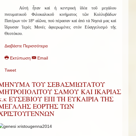
Αὐτή ἦταν καί ἡ κεντρική ἰδέα τοῦ μεγάλου
πνευματικοῦ Φιλοκαλικοῦ κινήματος τῶν Κολλυβάδων
ο
Πατέρων τόν 18
αἰῶνα, πού πέρασαν καί ἀπό τά Νησιά μας καί
ἵδρυσαν Ἱερές Μονές ἀφιερωμένες στόν Εὐαγγελισμό τῆς
Θεοτόκου.
Διαβάστε Περισσότερα
Εκτύπωση
Email
Tweet
ΜΗΝΥΜΑ ΤΟΥ ΣΕΒΑΣΜΙΩΤΑΤΟΥ
ΜΗΤΡΟΠΟΛΙΤΟΥ ΣΑΜΟΥ ΚΑΙ ΙΚΑΡΙΑΣ
κ.κ ΕΥΣΕΒΙΟΥ ΕΠΙ ΤΗ ΕΥΚΑΙΡΙΑ ΤΗΣ
ΜΕΓΑΛΗΣ ΕΟΡΤΗΣ ΤΩΝ
ΧΡΙΣΤΟΥΓΕΝΝΩΝ