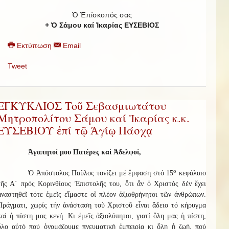
Ὁ Ἐπίσκοπός σας
+ Ὁ Σάμου καί Ἰκαρίας ΕΥΣΕΒΙΟΣ
Εκτύπωση
Email
Tweet
ΕΓΚΥΚΛΙΟΣ Τοῦ Σεβασμιωτάτου
Μητροπολίτου Σάμου καί Ἰκαρίας κ.κ.
ΕΥΣΕΒΙΟΥ ἐπί τῷ Ἁγίῳ Πάσχᾳ
Ἀγαπητοί μου Πατέρες καί Ἀδελφοί,
ο
Ὁ Ἀπόστολος Παῦλος τονίζει μέ ἔμφαση στό 15
κεφάλαιο
τῆς Α΄ πρός Κορινθίους Ἐπιστολῆς του, ὅτι ἄν ὁ Χριστός δέν ἔχει
ἀναστηθεῖ τότε ἐμεῖς εἴμαστε οἱ πλέον ἀξιοθρήνητοι τῶν ἀνθρώπων.
Πράγματι, χωρίς τήν ἀνάσταση τοῦ Χριστοῦ εἶναι ἄδειο τό κήρυγμα
καί ἡ πίστη μας κενή. Κι ἐμεῖς ἀξιολύπητοι, γιατί ὅλη μας ἡ πίστη,
ὅλο αὐτό πού ὀνομάζουμε πνευματική ἐμπειρία κι ὅλη ἡ ζωή, πού