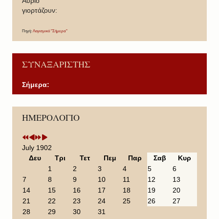
Άυριο
γιορτάζουν:
Πηγή:
Λογισμικό "Σήμερα"
ΣΥΝΑΞΑΡΙΣΤΗΣ
Σήμερα:
P
P
N
N
ΗΜΕΡΟΛΟΓΙΟ
r
r
e
e
e
e
x
x
v
v
t
t
i
i
Y
M
July 1902
o
o
e
o
Δευ
Τρι
Τετ
Πεμ
Παρ
Σαβ
Κυρ
u
u
a
n
1
2
3
4
5
6
s
s
r
t
7
8
9
10
11
12
13
Y
M
h
14
15
16
17
18
19
20
e
o
21
22
23
24
25
26
27
a
n
28
29
30
31
r
t