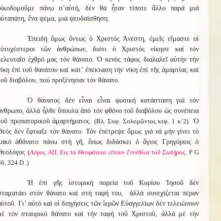
οἰκοδομοῦμε πάνω σ’αὐτή, δέν θά ἦταν τίποτε ἄλλο παρά μιά
αὐταπάτη, ἕνα ψέμα, μιά ψευδαίσθηση.
Ἐπειδή ὅμως ὄντως ὁ Χριστός Ἀνέστη, ἐμεῖς εἴμαστε οἱ
εὐτυχέστεροι τῶν ἀνθρώπων, διότι ὁ Χριστός νίκησε καί τόν
τελευταῖο ἐχθρό μας τόν θάνατο. Ὁ κενός τάφος διαλαλεῖ αὐτήν τήν
νίκη ἐπί τοῦ θανάτου καί κατ’ ἐπέκταση τήν νίκη ἐπί τῆς ἁμαρτίας καί
τοῦ διαβόλου, πού προξένησαν τόν θάνατο.
Ὁ θάνατος δέν εἶναι εἶναι φυσική κατάσταση γιά τόν
ἄνθρωπο, ἀλλά ἦλθε ὕπουλα ἀπό τόν φθόνο τοῦ διαβόλου ὡς συνέπεια
τοῦ προπατορικοῦ ἁμαρτήματος.
(Βλ. Σοφ. Σολομῶντος κεφ. 1 κ΄2)
Ὁ
Θεός δέν ἔφτιαξε τόν θάνατο. Τόν ἐπέτρεψε ὅμως γιά νά μήν γίνει τό
κακό ἀθάνατο πάνω στή γῆ, ὅπως διδάσκει ὁ ἅγιος Γρηγόριος ὁ
Θεολόγος
(
Λόγος ΑΠ, Εις τα Θεοφάνεια είτουν Γενέθλια τοῦ Σωτήρος,
Ρ G
36, 324 D .)
Ἡ ἐπί γῆς ἱστορική πορεία τοῦ Κυρίου Ἰησοῦ δέν
σταματάει στόν θάνατο καί στή ταφή του, ἀλλά συνεχίζεται πέραν
αὐτοῦ. Γι’ αὐτό καί οἱ διηγήσεις τῶν ἱερῶν Εὐαγγελίων δέν τελειώνουν
μέ τόν σταυρικό θάνατο καί τήν ταφή τοῦ Χριστοῦ, ἀλλά μέ τήν