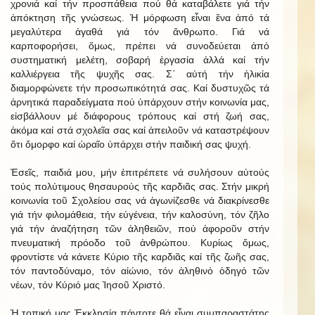
χρονιά καί τήν προσπάθεια πού θά καταβάλετε γιά τήν
ἀπόκτηση τῆς γνώσεως. Ἡ μόρφωση εἶναι ἕνα ἀπό τά
μεγαλύτερα ἀγαθά γιά τόν ἄνθρωπο. Γιά νά
καρποφορήσει, ὅμως, πρέπει νά συνοδεύεται ἀπό
συστηματική μελέτη, σοβαρή ἐργασία ἀλλά καί τήν
καλλιέργεια τῆς ψυχῆς σας. Σ΄ αὐτή τήν ἡλικία
διαμορφώνετε τήν προσωπικότητά σας. Καί δυστυχῶς τά
ἀρνητικά παραδείγματα πού ὑπάρχουν στήν κοινωνία μας,
εἰσβάλλουν μέ διάφορους τρόπους καί στή ζωή σας,
ἀκόμα καί στά σχολεῖα σας καί ἀπειλοῦν νά καταστρέψουν
ὅτι ὄμορφο καί ὡραῖο ὑπάρχει στήν παιδική σας ψυχή.
Ἐσεῖς, παιδιά μου, μήν ἐπιτρέπετε νά συλήσουν αὐτούς
τούς πολύτιμους θησαυρούς τῆς καρδιᾶς σας. Στήν μικρή
κοινωνία τοῦ Σχολείου σας νά ἀγωνίζεσθε νά διακρίνεσθε
γιά τήν φιλομάθεια, τήν εὐγένεια, τήν καλοσύνη, τόν ζῆλο
γιά τήν ἀναζήτηση τῶν ἀληθειῶν, πού ἀφοροῦν στήν
πνευματική πρόοδο τοῦ ἀνθρώπου. Κυρίως ὅμως,
φροντἰστε νά κάνετε Κύριο τῆς καρδιᾶς καί τῆς ζωῆς σας,
τόν παντοδύναμο, τόν αἰώνιο, τόν ἀληθινό ὁδηγό τῶν
νέων, τόν Κύριό μας Ἰησοῦ Χριστό.
Ἡ τοπική μας Ἐκκλησία πάντοτε θά εἶναι συμπαραστάτης