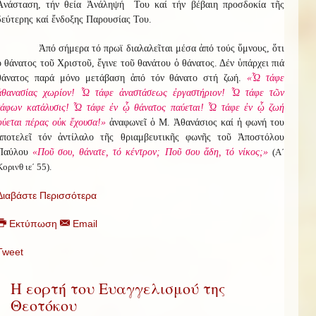
Ἀνάσταση, τήν θεία Ἀνάληψή Του καί τήν βέβαιη προσδοκία τῆς
δεύτερης καί ἔνδοξης Παρουσίας Του.
Ἀπό σήμερα τό πρωϊ διαλαλεῖται μέσα ἀπό τούς ὕμνους, ὅτι
ὁ θάνατος τοῦ Χριστοῦ, ἔγινε τοῦ θανάτου ὁ θάνατος. Δέν ὑπάρχει πιά
θάνατος παρά μόνο μετάβαση ἀπό τόν θάνατο στή ζωή.
«Ὦ τάφε
ἀθανασίας χωρίον! Ὦ τάφε ἀναστάσεως ἐργαστήριον! Ὦ τάφε τῶν
τάφων κατάλυσις! Ὦ τάφε ἐν ᾧ θάνατος παύεται! Ὦ τάφε ἐν ᾧ ζωή
φύεται πέρας οὐκ ἔχουσα!»
ἀναφωνεῖ ὁ Μ. Ἀθανάσιος καί ἡ φωνή του
ἀποτελεῖ τόν ἀντίλαλο τῆς θριαμβευτικῆς φωνῆς τοῦ Ἀποστόλου
Παύλου
«Ποῦ σου, θάνατε, τό κέντρον; Ποῦ σου ἅδη, τό νίκος;»
(Α΄
Κορινθ ιε΄ 55).
Διαβάστε Περισσότερα
Εκτύπωση
Email
Tweet
Η εορτή του Ευαγγελισμού της
Θεοτόκου