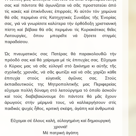
σας καί πάντοτε θά ἀγωνίζεται νά σᾶς προστατεύει ἀπό
τίς κακές καί ἐπικίνδυνες ἐπιρροές. Κι αὐτόν τόν χειμώνα
θά σᾶς περιμένει στίς Κατηχητικές Συνάξεις τῆς Ἐνορίας
σας, γιά νά γνωρίσετε καλύτερα τήν ὀρθόδοξη χριστιανική
πίστη καί βέβαια θά σᾶς περιμένει τίς Κυριακάτικες θεῖες
Λειτουργίες, ὅπου μπορεῖτε νά ζήσετε στιγμές
παραδείσου.
Ὡς πνευματικός σας Πατέρας θά παρακολουθῶ τήν
πρόοδό σας καί θά χαίρομαι μέ τίς ἐπιτυχίες σας. Εὔχομαι
ὁ Κύριος μας νά σᾶς εὐλογεῖ στό ξεκίνημα κι αὐτῆς τῆς
σχολικῆς χρονιᾶς, νά σᾶς φωτίζει καί νά σᾶς χαρίζει κάθε
ἐπιτυχία στούς εὐγενεῖς ἀγῶνες σας. Στούς
ἐκπαιδευτικούς της Μητροπολιτικῆς μας Περιφερείας
εὔχομαι πολλή δύναμη στό λειτούργημα τό ὁποῖο ἀσκοῦν
καί τούς διαβεβαιώνουμε ὅτι πάντοτε θά μᾶς ἔχουν
ἀρωγούς στήν μέριμνά τους, νά καλλιεργήσουν στίς
παιδικές ψυχές ἦθος, κριτική σκέψη, ἀγάπη καί ἀνθρωπιά
Εὔχομαι σέ ὅλους καλή, εὐλογημένη καί δημιουργική
χρονιά!
Μέ πατρική ἀγάπη