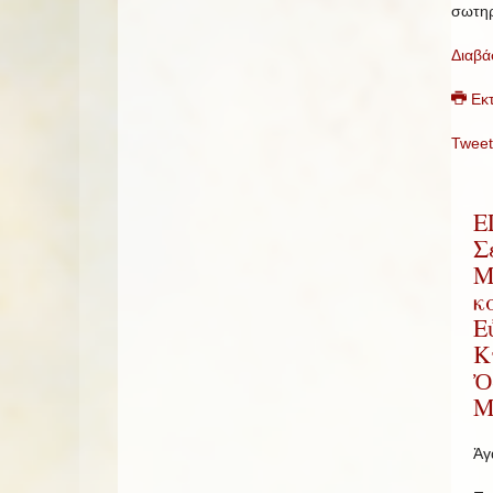
σωτηρ
Διαβά
Εκ
Tweet
Ε
Σ
Μ
κ
Ε
Κ
Ὀ
Μ
Ἀγ