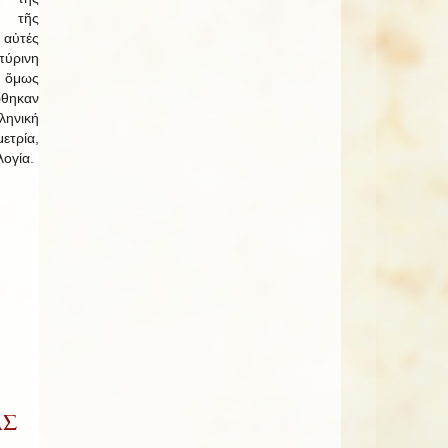
ί τῆς
αὐτές
πύρινη
ν ὅμως
ηκαν
ηνική
τρία,
λογία.
ΑΣ