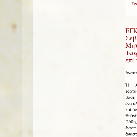
Tw
ΕΓ
Σεβ
Μητ
Ἰκα
ἐπί
Ἀγαπη
Ἡ Ἀ
ἑορτά
βάση 
ἕνα ἀ
καί ἄ
Θεάν
Πάθη
ἐνταφ
ἀναστ