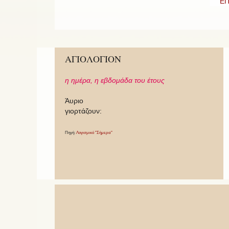
ΕΠ
ΑΓΙΟΛΟΓΙΟΝ
η ημέρα,
η εβδομάδα του έτους
Άυριο
γιορτάζουν:
Πηγή:
Λογισμικό "Σήμερα"