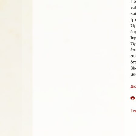
Πρ
τα
κα
ἡ 
Ὀ
ἑο
Ἱε
Ὀ
ἐπ
συ
ὁπ
βί
μα
Δι
Tw