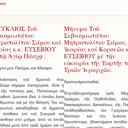
eet
ΚΥΚΛΙΟΣ Τοῦ
Μήνυμα Τοῦ
ασμιωτάτου
Σεβασμιωτάτου
ροπολίτου Σάμου καί
Μητροπολίτου Σάμου,
ρίας κ.κ. ΕΥΣΕΒΙΟΥ
Ἰκαρίας καί Κορσεῶν κ
 τῷ Ἁγίῳ Πάσχᾳ .
ΕΥΣΕΒΙΟΥ μέ τήν
εὐκαιρία τῆς Ἑορτῆς 
Τριῶν Ἱεραρχῶν.
τοί μου Πατέρες καί Ἀδελφοί,
νάσταση τοῦ Χριστοῦ πού
Ἀγαπητάμουπαιδιά,
ζουμε σήμερα πανηγυρικά, εἶναι ἡ
τῆς πίστεώς μας. Πιστεύουμε σέ
Ἑορτάζουμεσήμερα τρεῖς Μεγ
ληθινό, ζωντανό Θεό, ὁ ὁποῖος ἔγινε
Ἱεράρχες τῆς Ὀρθοδοξίας, ἀλλ
νθρωπος καί μέ τήν θέλησή Του ὡς
διακεκριμένους Δασκάλους τῆς Παι
θρωπος καταδέχθηκε, τά ἄχραντα
τόνΜέγαΒασίλειο, τόν Γρηγόρι
, ἀπέθανε ἐπί τοῦ Σταυροῦ καί
Θεολόγο καί τόν Ἰωάννη
ιάσθηκε στό μνῆμα, ἀπό τό ὁποῖο
Χρυσόστομο, βλαστήματα ἀντάξια
ήθηκε μετά ἀπό τρεῖς ἡμέρες γιά τή
μεγάλων μητρικῶν μορφῶν