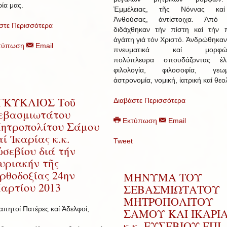
ία μας.
Ἐμμέλειας, τῆς Νόννας κα
Ἀνθούσας, ἀντίστοιχα. Ἀπό 
στε Περισσότερα
διδάχθηκαν τήν πίστη καί τήν 
ἀγάπη γιά τόν Χριστό. Ἀνδρώθηκα
τύπωση
Email
πνευματικά καί μορφώθ
πολύπλευρα σπουδάζοντας ἑλλ
φιλολογία, φιλοσοφία, γεωμε
ἀστρονομία, νομική, ἰατρική καί θεο
ΓΚΥΚΛΙΟΣ Τοῦ
Διαβάστε Περισσότερα
εβασμιωτάτου
Εκτύπωση
Email
ητροπολίτου Σάμου
αί Ἰκαρίας κ.κ.
Tweet
ὐσεβίου διά τήν
υριακήν τῆς
ρθοδοξίας 24ην
ΜΗΝΥΜΑ ΤΟΥ
αρτίου 2013
ΣΕΒΑΣΜΙΩΤΑΤΟΥ
ΜΗΤΡΟΠΟΛΙΤΟΥ
απητοί Πατέρες καί Ἀδελφοί,
ΣΑΜΟΥ ΚΑΙ ΙΚΑΡΙ
κ.κ. ΕΥΣΕΒΙΟΥ ΕΠΙ