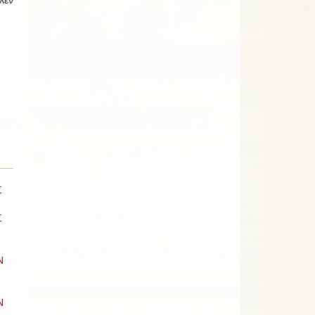
λεν
Σ
Σ
Ν
Ν