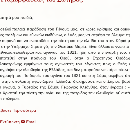
απητά μου παιδιά,
οτελεί παλαιά παράδοση του Γένους μας, σε ώρες κρίσιμες και οριακ
ες πολέμων και εθνικών κινδύνων, ο λαός μας να στρέφει το βλέμμα π
ν ουρανό και να εναποθέτει την πίστη και την ελπίδα του στον Κύριό μ
ι στην Υπέρμαχο Στρατηγό, την Θεοτόκο Μαρία. Είναι άλλωστε γνωστό 
εθνικοαπελευθερωτικός αγώνας του 1821, ήδη από την έναρξή του, ε
αποτεθεί στην πρόνοια του Θεού, όταν ο Στρατηγός Θεόδω
λοκοτρώνης εμψύχωνε τους αγωνιστές του λέγοντας πως ο Θεός ε
ογράψει την ελευθερία της Ελλάδος, και δεν μπορούσε να πάρει πίσω 
ογραφή του. Το διφυές του αγώνα του 1821 και στη Σάμο, ακριβώς ό
ι στην υπόλοιπη αγωνιζόμενη Ελλάδα, διακήρυσσε και ο Σάμιος βάρ
υ αγώνα, ο Τυρταίος της Σάμου Γεώργιος Κλεάνθης, όταν έγραφε : «
υ Χριστού την πίστη την αγία, και της πατρίδος την ελευθερία, γι' αυτά
ο πολεμώ».
αβάστε Περισσότερα
Εκτύπωση
Email