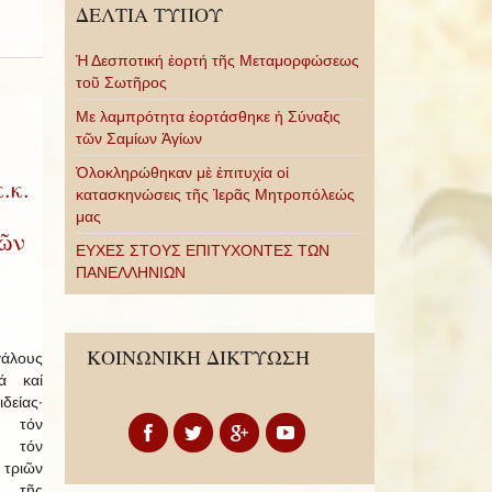
ΔΕΛΤΙΑ ΤΥΠΟΥ
Ἡ Δεσποτική ἑορτή τῆς Μεταμορφώσεως
τοῦ Σωτῆρος
Με λαμπρότητα ἑορτάσθηκε ἡ Σύναξις
τῶν Σαμίων Ἁγίων
Ὁλοκληρώθηκαν μὲ ἐπιτυχία οἱ
.κ.
κατασκηνώσεις τῆς Ἱερᾶς Μητροπόλεώς
μας
τῶν
ΕΥΧΕΣ ΣΤΟΥΣ ΕΠΙΤΥΧΟΝΤΕΣ ΤΩΝ
ΠΑΝΕΛΛΗΝΙΩΝ
ΚΟΙΝΩΝΙΚΗ ΔΙΚΤΥΩΣΗ
άλους
ά καί
δείας·
ο τόν
 τόν
 τριῶν
: τῆς