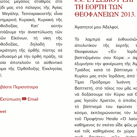
ῶτος μεγάλος σταθμός στό
ΤΗ ΕΟΡΤΗ ΤΩΝ
ξίδι μας στό πέλαγος τῆς Ἁγίας
ΘΕΟΦΑΝΕΙΩΝ 2013.
ί Μεγάλης Τεσσαρακοστῆς εἶναι
σημερινή Κυριακή, Κυριακή τῆς
ρθοδοξίας. Κατ' αὐτήν
Ἀγαπητοί μου Ἀδελφοί,
ρτάζουμε τήν ἀναστύλωση τῶν
ρῶν Εἰκόνων, τή νίκη τῆς
Τό λαμπρό καί ἐνθουσιῶ
ρθοδοξίας, δηλαδή τήν
ἀπολυτίκον τῆς ἑορτῆς 
ικράτηση τῆς ὀρθῆς πίστης σέ
Θεοφανείων «Ἐν Ἰορδά
νδυασμό μέ τήν ὀρθή πράξη, τά
βαπτιζομένου σου Κύριε...» ἀ
οία ἀποτελοῦν τό αὐθεντικό
ἐξυμνήσει τήν φανέρωση τῆς Ἁγ
ωμα τῆς Ὀρθόδοξης Ἐκκλησίας
Τριάδος κατά τό βάπτισμα 
ς.
Κυρίου μας στόν Ἰορδάνη, ἀπό 
Τίμιο Πρόδρομο Ἰωάννη 
αβάστε Περισσότερα
Βαπτιστή, στό τέλος του μᾶς κα
νά δοξάσουμε τόν Κύριο καί 
Εκτύπωση
Email
μας Ἰησοῦν Χριστόν, ὁ ὁποῖος
τό βάπτισμά του ἐφώτισε 
eet
κόσμο, ἐκπληρώνοντας τόν λ
τοῦ Προφήτου Ἠσαΐα «Ὁ λαὸ
καθήμενος ἐν σκότει εἶδε φῶς μ
καὶ τοῖς καθημένοις ἐν χώρᾳ 