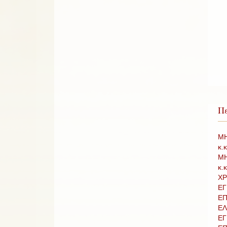
Πε
ΜΗ
κ.
ΜΗ
κ.
ΧΡ
ΕΓ
ΕΠ
ΕΛ
ΕΓ