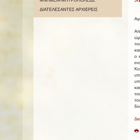
ΜΝΗΜΕΙΑ ΜΗΤΡΟΠΟΛΕΩΣ
ΔΙΑΤΕΛΕΣΑΝΤΕΣ ΑΡΧΙΕΡΕΙΣ
Αγ
Απ
ώρ
το
κα
ο 
εν
Κο
υπ
υπ
κα
το
το
δύ
Δι