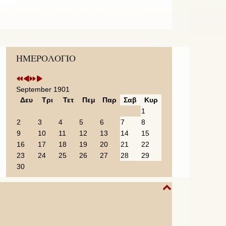
Previous
Previous
Next
Next
ΗΜΕΡΟΛΟΓΙΟ
Year
Month
Year
Month
September 1901
Δευ
Τρι
Τετ
Πεμ
Παρ
Σαβ
Κυρ
1
2
3
4
5
6
7
8
9
10
11
12
13
14
15
16
17
18
19
20
21
22
23
24
25
26
27
28
29
30