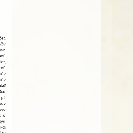
δες
τῶν
νῃ
φοῦ
ίας
τοῦ
τόν
τόν
λεῖ
Θεό
 μέ
τόν
όγο
ς ὁ
έγα
καὶ