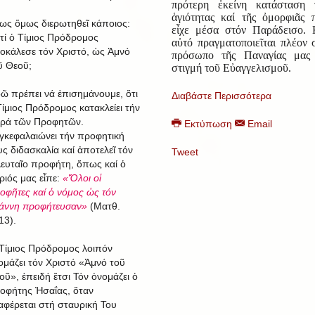
πρότερη ἐκείνη κατάσταση 
ἁγιότητας καί τῆς ὀμορφιᾶς 
ως ὅμως διερωτηθεῖ κάποιος:
εἶχε μέσα στόν Παράδεισο. 
ατί ὁ Τίμιος Πρόδρομος
αὐτό πραγματοποιεῖται πλέον 
οκάλεσε τόν Χριστό, ὡς Ἀμνό
πρόσωπο τῆς Παναγίας μας
ῦ Θεοῦ;
στιγμή τοῦ Εὐαγγελισμοῦ.
ῶ πρέπει νά ἐπισημάνουμε, ὅτι
Διαβάστε Περισσότερα
Τίμιος Πρόδρομος κατακλείει τήν
ιρά τῶν Προφητῶν.
Εκτύπωση
Email
γκεφαλαιώνει τήν προφητική
υς διδασκαλία καί ἀποτελεῖ τόν
Tweet
λευταῖο προφήτη, ὅπως καί ὁ
ριός μας εἶπε:
«Ὅλοι οἱ
οφῆτες καί ὁ νόμος ὡς τόν
άννη προφήτευσαν»
(Ματθ.
13).
Τίμιος Πρόδρομος λοιπόν
ομάζει τόν Χριστό «Ἀμνό τοῦ
οῦ», ἐπειδή ἔτσι Τόν ὀνομάζει ὁ
οφήτης Ἠσαΐας, ὅταν
αφέρεται στή σταυρική Του