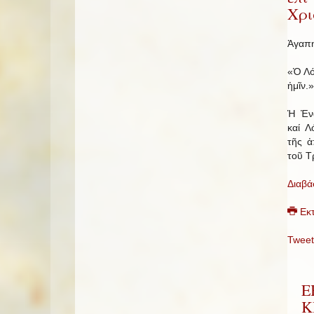
Χρι
Ἀγαπη
«Ὁ Λό
ἡμῖν.»
Ἡ Ἐν
καί Λ
τῆς ἀ
τοῦ Τ
Διαβά
Εκ
Tweet
Ε
Κ