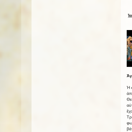
Ἰ
Ἀγ
Ἡ 
ἀπ
Θε
αὐ
ἔχ
Τρ
φω
βά