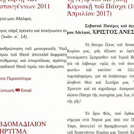
στουγέννων 2011
Κυριακῇ τοῦ Πάσχα (1
Ἀπριλίου 2017)
τοί μου Ἀδελφοί,
Σεβαστοί Πατέρες καί ἀγ
γος σάρξ ἐγένετο καί ἐσκήνωσεν ἐν
ΧΡΙΣΤΟΣ ΑΝΕ
μου Ἀδελφοί,
 (Ἰωάν. α΄, 14).
Τό ἄπειρο ἔλεος τοῦ Ἀνασ
ανθρώπηση τοῦ μονογενοῦς Υἱοῦ
Κυρίου μας, μᾶς ἀξίωσε κι ἐφέ
όγου τοῦ Θεοῦ ἀποτελεῖ ἔκφραση
στεκόμαστε ἔμπροσθεν τοῦ Ἱεροῦ Β
πύθμενης καί ὑπερτέλειας ἀγάπης
γιά νά λάβουμε «φῶς ἐκ τοῦ ἀνε
ριαδικοῦ Θεοῦ πρός τόν ἄνθρωπο.
φωτός» καί κατόπιν νά ἐξέλ
λαμπαδηφόροι, γιά νά δοξάσουμε τό
στε Περισσότερα
ἀληθινό Θεό καί Σωτῆρα μας Ἰ
Χριστόν καί νά κηρύξουμε διαπρυσ
τύπωση
Email
αἰώνιο Πάσχα τῆς σωτηρίας μας ἕως 
τῆς γῆς!
Τό ἅγιο Φῶς, πού ἔφθα
σήμερα στά Νησιά μας ἀπό τόν Π
ΒΔΟΜΑΔΙΑΙΟΝ
Τάφο, ἀποτελεῖ τό θριαμβευτικό σ
ΗΡΥΓΜΑ
τοῦ Ἀναστάντος Κυρίου μας Ἰησοῦ Χρ