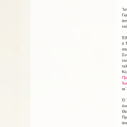
Ἴσ
Γι
ἀπ
το
Ἐδ
ὁ 
σε
Συ
το
τε
Κύ
Πρ
Ἰω
ια΄
Ὁ 
ὀν
Θε
Πρ
ἀν