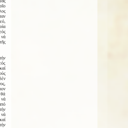
μας
οῖο
λος
ταν
εό,
οία
εός
 νά
τῆς
τήν
εός
καί
ούς
δέν
ος,
ιον
 θά
νά
ἀπό
τήν
νά
καί
τήν