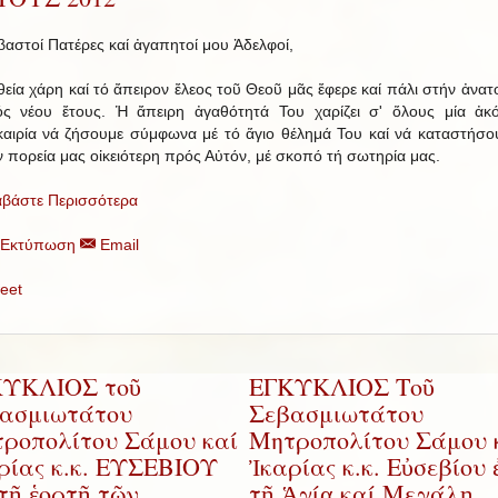
βαστοί Πατέρες καί ἀγαπητοί μου Ἀδελφοί,
θεία χάρη καί τό ἄπειρον ἔλεος τοῦ Θεοῦ μᾶς ἔφερε καί πάλι στήν ἀνατ
ός νέου ἔτους. Ἡ ἄπειρη ἀγαθότητά Του χαρίζει σ' ὅλους μία ἀκ
καιρία νά ζήσουμε σύμφωνα μέ τό ἅγιο θέλημά Του καί νά καταστήσο
ν πορεία μας οἰκειότερη πρός Αὐτόν, μέ σκοπό τή σωτηρία μας.
αβάστε Περισσότερα
Εκτύπωση
Email
eet
ΥΚΛΙΟΣ τοῦ
ΕΓΚΥΚΛΙΟΣ Τοῦ
ασμιωτάτου
Σεβασμιωτάτου
ροπολίτου Σάμου καί
Μητροπολίτου Σάμου 
ρίας κ.κ. ΕΥΣΕΒΙΟΥ
Ἰκαρίας κ.κ. Εὐσεβίου 
 τῇ ἑορτῇ τῶν
τῇ Ἁγίᾳ καί Μεγάλῃ