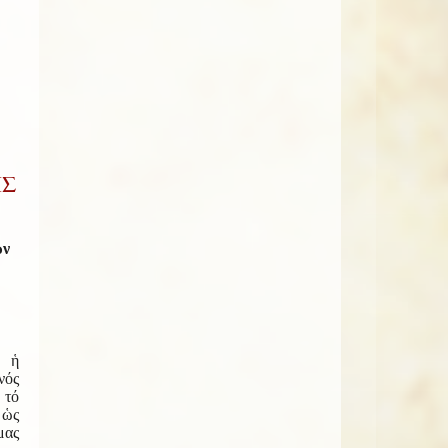
ΗΣ
ῶν
 ἡ
νός
τό
 ὡς
ας