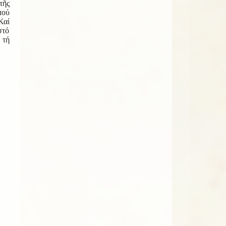
τῆς
πού
Καί
στό
 τή