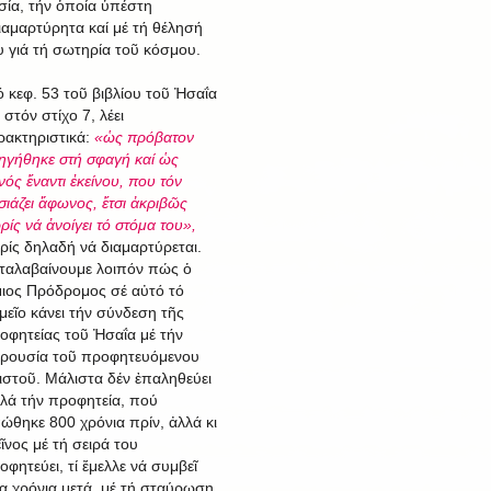
σία, τήν ὁποία ὑπέστη
ιαμαρτύρητα καί μέ τή θέλησή
υ γιά τή σωτηρία τοῦ κόσμου.
ό κεφ. 53 τοῦ βιβλίου τοῦ Ἠσαΐα
 στόν στίχο 7, λέει
ρακτηριστικά:
«ὡς πρόβατον
ηγήθηκε στή σφαγή καί ὡς
νός ἔναντι ἐκείνου, που τόν
σιάζει ἄφωνος, ἔτσι ἀκριβῶς
ρίς νά ἀνοίγει τό στόμα του»,
ρίς δηλαδή νά διαμαρτύρεται.
ταλαβαίνουμε λοιπόν πώς ὁ
μιος Πρόδρομος σέ αὐτό τό
μεῖο κάνει τήν σύνδεση τῆς
οφητείας τοῦ Ἠσαΐα μέ τήν
ρουσία τοῦ προφητευόμενου
ιστοῦ. Μάλιστα δέν ἐπαληθεύει
λά τήν προφητεία, πού
πώθηκε 800 χρόνια πρίν, ἀλλά κι
εῖνος μέ τή σειρά του
οφητεύει, τί ἔμελλε νά συμβεῖ
ία χρόνια μετά, μέ τή σταύρωση