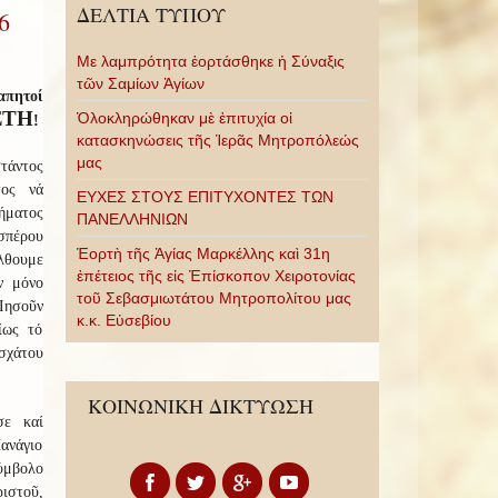
ΔΕΛΤΙΑ ΤΥΠΟΥ
6
Με λαμπρότητα ἑορτάσθηκε ἡ Σύναξις
τῶν Σαμίων Ἁγίων
απητοί
ΣΤΗ
Ὁλοκληρώθηκαν μὲ ἐπιτυχία οἱ
!
κατασκηνώσεις τῆς Ἱερᾶς Μητροπόλεώς
μας
τάντος
τος νά
ΕΥΧΕΣ ΣΤΟΥΣ ΕΠΙΤΥΧΟΝΤΕΣ ΤΩΝ
ήματος
ΠΑΝΕΛΛΗΝΙΩΝ
σπέρου
Ἑορτὴ τῆς Ἁγίας Μαρκέλλης καὶ 31η
θουμε
ἐπέτειος τῆς εἰς Ἐπίσκοπον Χειροτονίας
ν μόνο
τοῦ Σεβασμιωτάτου Μητροπολίτου μας
ησοῦν
κ.κ. Εὐσεβίου
ίως τό
ἐσχάτου
ΚΟΙΝΩΝΙΚΗ ΔΙΚΤΥΩΣΗ
σε καί
ανάγιο
ύμβολο
ιστοῦ,