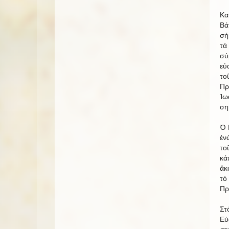
Κα
Βά
σή
τά
σύ
εὐ
το
Πρ
Ἰω
ση
Ὁ 
ἐν
το
κά
ἄκ
τό
Πρ
Στ
Εὐ