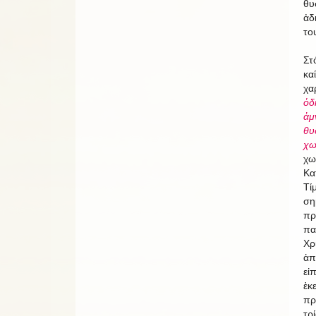
θυ
ἀδ
το
Στ
καί
χα
ὁδ
ἀμ
θυ
χω
χω
Κα
Τί
ση
πρ
πα
Χρ
ἁπ
εἰ
ἐκ
πρ
τρ