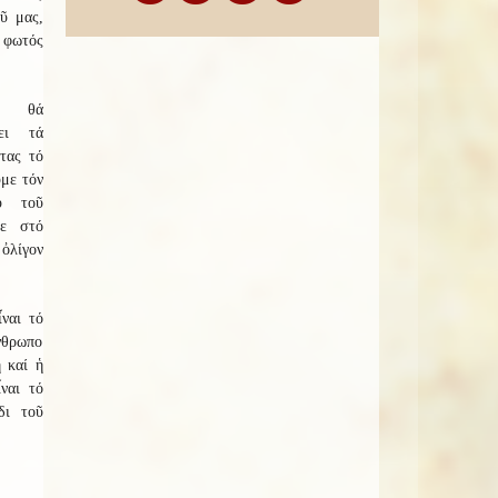
ῦ μας,
 φωτός
 θά
ει τά
τας τό
ῦμε τόν
υ τοῦ
ε στό
ὀλίγον
ναι τό
νθρωπο
ή καί ἡ
ναι τό
δι τοῦ