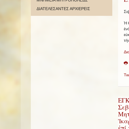
ΜΝΗΜΕΙΑ ΜΗΤΡΟΠΟΛΕΩΣ
ΔΙΑΤΕΛΕΣΑΝΤΕΣ ΑΡΧΙΕΡΕΙΣ
Σε
Ἡ 
ἑν
εὐ
τή
Δι
Tw
ΕΓΚ
Σεβ
Μητ
Ἰκα
ἐπί