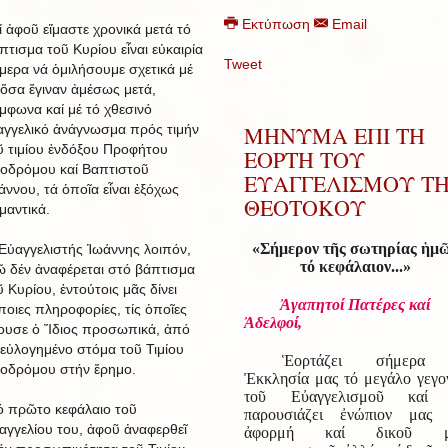
Εκτύπωση
Email
ί ἀφοῦ εἴμαστε χρονικά μετά τό
πτισμα τοῦ Κυρίου εἶναι εὐκαιρία
Tweet
μερα νά ὁμιλήσουμε σχετικά μέ
 ὅσα ἔγιναν ἀμέσως μετά,
μφωνα καί μέ τό χθεσινό
ΜΗΝΥΜΑ ΕΠΙ ΤΗ
αγγελικό ἀνάγνωσμα πρός τιμήν
ῦ τιμίου ἐνδόξου Προφήτου
ΕΟΡΤΗ ΤΟΥ
οδρόμου καί Βαπτιστοῦ
ΕΥΑΓΓΕΛΙΣΜΟΥ Τ
άννου, τά ὁποῖα εἶναι ἐξόχως
ΘΕΟΤΟΚΟΥ
μαντικά.
«Σήμερον τῆς σωτηρίας ἡμ
Εὐαγγελιστής Ἰωάννης λοιπόν,
τό κεφάλαιον...»
ῶ δέν ἀναφέρεται στό βάπτισμα
ῦ Κυρίου, ἐντούτοις μᾶς δίνει
Ἀγαπητοί Πατέρες καί
ποιες πληροφορίες, τίς ὁποῖες
Ἀδελφοί,
ουσε ὁ Ἴδιος προσωπικά, ἀπό
 εὐλογημένο στόμα τοῦ Τιμίου
Ἑορτάζει σήμερα
οδρόμου στήν ἔρημο.
Ἐκκλησία μας τό μεγάλο γεγο
τοῦ Εὐαγγελισμοῦ καί 
ό πρῶτο κεφάλαιο τοῦ
παρουσιάζει ἐνώπιον μας
αγγελίου του, ἀφοῦ ἀναφερθεῖ
ἀφορμή καί δικοῦ μ