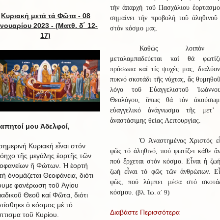
τήν ἀπαρχή τοῦ Πασχάλιου ἑορτασμο
Κυριακή μετά τά Φῶτα - 08
σημαίνει τήν προβολή τοῦ ἀληθινοῦ
ανουαρίου 2023 -
(Ματθ. δ΄ 12-
στόν κόσμο μας.
17)
Καθώς λοιπόν
μεταλαμπαδεύεται καί θά φωτίζ
πρόσωπα καί τίς ψυχές μας, διαλύον
πυκνό σκοτάδι τῆς νύχτας, ἄς θυμηθο
λόγο τοῦ Εὐαγγελιστοῦ Ἰωάννο
Θεολόγου, ὅπως θά τόν ἀκούσωμ
εὐαγγελικό ἀνάγνωσμα τῆς μετ’ 
ἀναστάσιμης θείας Λειτουργίας.
απητοί μου Ἀδελφοί,
Ὁ Ἀναστημένος Χριστός εἶ
σημερινή Κυριακή εἶναι στόν
φῶς τό ἀληθινό, πού φωτίζει κάθε ἄ
όηχο τῆς μεγάλης ἑορτῆς τῶν
πού ἔρχεται στόν κόσμο. Εἶναι ἡ ζω
οφανείων ἤ Φώτων. Ἡ ἑορτή
ζωή εἶναι τό φῶς τῶν ἀνθρώπων. Εἶ
τή ὀνομάζεται Θεοφάνεια, διότι
φῶς, πού λάμπει μέσα στό σκοτά
ουμε φανέρωση τοῦ Ἁγίου
κόσμου.
(βλ. Ἰω. α΄ 9)
ιαδικοῦ Θεοῦ καί Φῶτα, διότι
τίσθηκε ὁ κόσμος μέ τό
Διαβάστε Περισσότερα
πτισμα τοῦ Κυρίου.