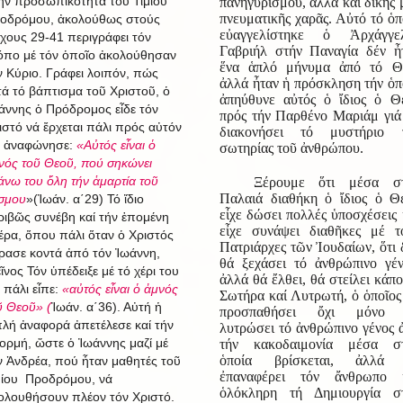
ήν προσωπικότητα τοῦ Τιμίου
πανηγυρισμοῦ, ἀλλά καί δικῆς 
πνευματικῆς χαρᾶς. Αὐτό τό ὁπ
οδρόμου, ἀκολούθως στούς
εὐαγγελίστηκε ὁ Ἀρχάγγε
ίχους 29-41 περιγράφει τόν
Γαβριήλ στήν Παναγία δέν ἦ
όπο μέ τόν ὁποῖο ἀκολούθησαν
ἕνα ἁπλό μήνυμα ἀπό τό Θ
ν Κύριο. Γράφει λοιπόν, πώς
ἀλλά ἦταν ἡ πρόσκληση τήν ὁπ
τά τό βάπτισμα τοῦ Χριστοῦ, ὁ
ἀπηύθυνε αὐτός ὁ ἴδιος ὁ Θ
άννης ὁ Πρόδρομος εἶδε τόν
πρός τήν Παρθένο Μαριάμ γιά
ιστό νά ἔρχεται πάλι πρός αὐτόν
διακονήσει τό μυστήριο 
ί ἀναφώνησε:
«Αὐτός εἶναι ὁ
σωτηρίας τοῦ ἀνθρώπου.
νός τοῦ Θεοῦ, πού σηκώνει
άνω του ὅλη τήν ἁμαρτία τοῦ
Ξέρουμε ὅτι μέσα σ
Παλαιά διαθήκη ὁ ἴδιος ὁ Θ
σμου
»(Ἰωάν. α΄29)
Τό ἴδιο
εἶχε δώσει πολλές ὑποσχέσεις 
ριβῶς συνέβη καί τήν ἑπομένη
εἶχε συνάψει διαθῆκες μέ τ
έρα, ὅπου πάλι ὅταν ὁ Χριστός
Πατριάρχες τῶν Ἰουδαίων, ὅτι 
ρασε κοντά ἀπό τόν Ἰωάννη,
θά ξεχάσει τό ἀνθρώπινο γέν
εῖνος Τόν ὑπέδειξε μέ τό χέρι του
ἀλλά θά ἔλθει, θά στείλει κάπο
ί πάλι εἶπε:
«αὐτός εἶναι ὁ ἀμνός
Σωτήρα καί Λυτρωτή, ὁ ὁποῖος
ῦ Θεοῦ» (
Ἰωάν. α΄36). Αὐτή ἡ
προσπαθήσει ὄχι μόνο 
πλή ἀναφορά ἀπετέλεσε καί τήν
λυτρώσει τό ἀνθρώπινο γένος 
ορμή, ὥστε ὁ Ἰωάννης μαζί μέ
τήν κακοδαιμονία μέσα σ
ὁποία βρίσκεται, ἀλλά 
ν Ἀνδρέα, πού ἦταν μαθητές τοῦ
ἐπαναφέρει τόν ἄνθρωπο 
μίου Προδρόμου, νά
ὁλόκληρη τή Δημιουργία σ
ολουθήσουν πλέον τόν Χριστό.