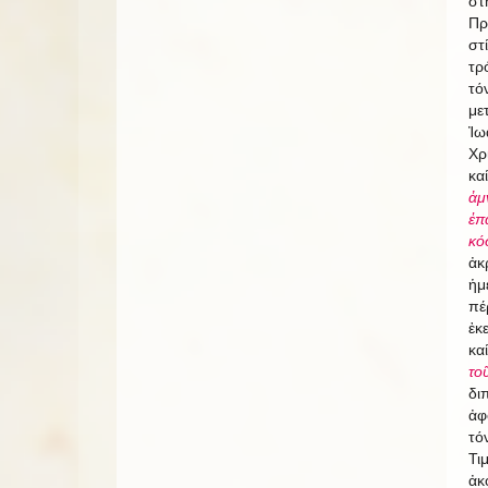
στ
Πρ
στ
τρ
τό
με
Ἰω
Χρ
κα
ἀμ
ἐπ
κό
ἀκ
ἡμ
πέ
ἐκ
κα
το
δι
ἀφ
τό
Τι
ἀκ