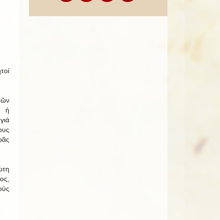
τοί
τῶν
 ἡ
γιά
υς
ρᾶς
ώτη
ος,
ούς