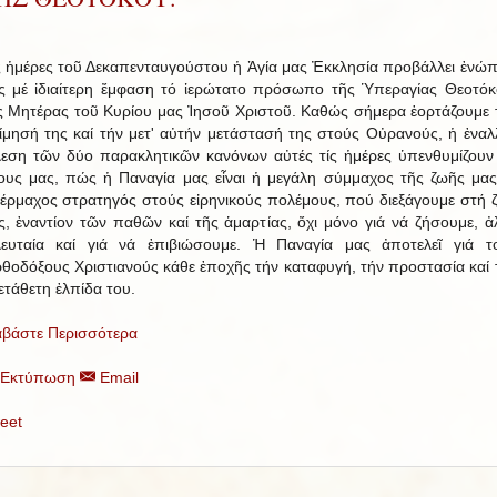
ς ἡμέρες τοῦ Δεκαπενταυγούστου ἡ Ἁγία μας Ἐκκλησία προβάλλει ἐνώπ
ς μέ ἰδιαίτερη ἔμφαση τό ἱερώτατο πρόσωπο τῆς Ὑπεραγίας Θεοτόκ
ς Μητέρας τοῦ Κυρίου μας Ἰησοῦ Χριστοῦ. Καθώς σήμερα ἑορτάζουμε 
ίμησή της καί τήν μετ' αὐτήν μετάστασή της στούς Οὐρανούς, ἡ ἐναλ
λεση τῶν δύο παρακλητικῶν κανόνων αὐτές τίς ἡμέρες ὑπενθυμίζουν
ους μας, πώς ἡ Παναγία μας εἶναι ἡ μεγάλη σύμμαχος τῆς ζωῆς μας
έρμαχος στρατηγός στούς εἰρηνικούς πολέμους, πού διεξάγουμε στή 
ς, ἐναντίον τῶν παθῶν καί τῆς ἁμαρτίας, ὄχι μόνο γιά νά ζήσουμε, ἀ
λευταία καί γιά νά ἐπιβιώσουμε. Ἡ Παναγία μας ἀποτελεῖ γιά τ
θοδόξους Χριστιανούς κάθε ἐποχῆς τήν καταφυγή, τήν προστασία καί 
ετάθετη ἐλπίδα του.
αβάστε Περισσότερα
Εκτύπωση
Email
eet