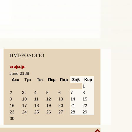
Previous
Previous
Next
Next
ΗΜΕΡΟΛΟΓΙΟ
Year
Month
Year
Month
June 0188
Δευ
Τρι
Τετ
Πεμ
Παρ
Σαβ
Κυρ
1
2
3
4
5
6
7
8
9
10
11
12
13
14
15
16
17
18
19
20
21
22
23
24
25
26
27
28
29
30