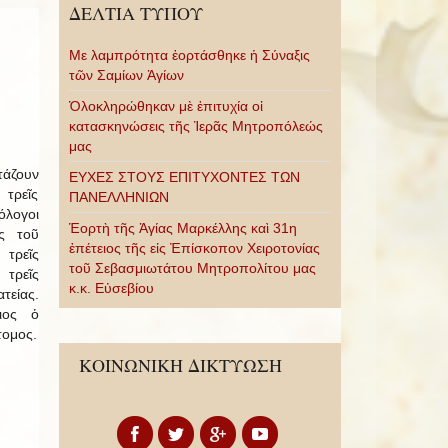
ΔΕΛΤΙΑ ΤΥΠΟΥ
Με λαμπρότητα ἑορτάσθηκε ἡ Σύναξις
τῶν Σαμίων Ἁγίων
Ὁλοκληρώθηκαν μὲ ἐπιτυχία οἱ
κατασκηνώσεις τῆς Ἱερᾶς Μητροπόλεώς
μας
τάζουν
ΕΥΧΕΣ ΣΤΟΥΣ ΕΠΙΤΥΧΟΝΤΕΣ ΤΩΝ
 τρεῖς
ΠΑΝΕΛΛΗΝΙΩΝ
όλογοι
Ἑορτὴ τῆς Ἁγίας Μαρκέλλης καὶ 31η
ς τοῦ
ἐπέτειος τῆς εἰς Ἐπίσκοπον Χειροτονίας
τρεῖς
τοῦ Σεβασμιωτάτου Μητροπολίτου μας
τρεῖς
κ.κ. Εὐσεβίου
τείας.
ιος ὁ
τομος.
ΚΟΙΝΩΝΙΚΗ ΔΙΚΤΥΩΣΗ