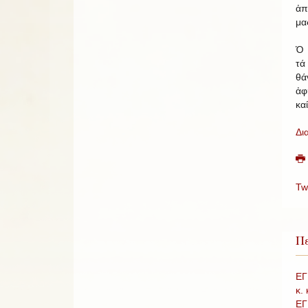
ἀπ
μα
Ὁ 
τά
θά
ἀφ
κα
Δι
Tw
Πε
ΕΓ
κ.
ΕΓ