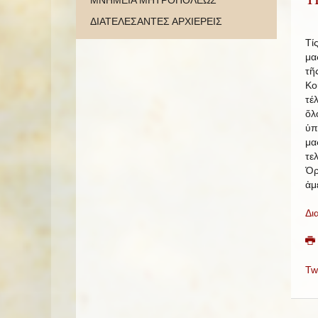
ΜΝΗΜΕΙΑ ΜΗΤΡΟΠΟΛΕΩΣ
ΔΙΑΤΕΛΕΣΑΝΤΕΣ ΑΡΧΙΕΡΕΙΣ
Τί
μα
τῆ
Κο
τέ
ὅλ
ὑπ
μα
τε
Ὀρ
ἀμ
Δι
Tw