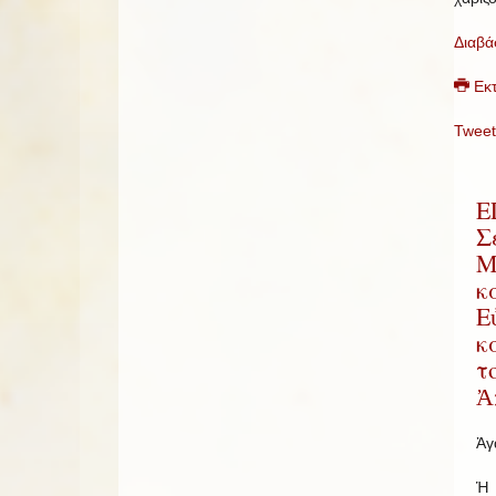
Διαβά
Εκ
Tweet
Ε
Σ
Μ
κ
Ε
κ
τ
Ἀ
Ἀγ
Ἡ 