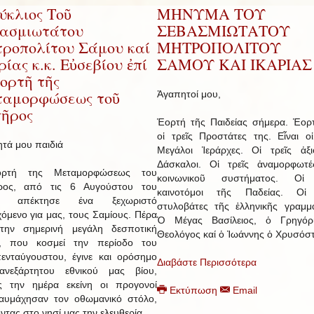
ύκλιος Τοῦ
ΜΗΝΥΜΑ ΤΟΥ
ασμιωτάτου
ΣΕΒΑΣΜΙΩΤΑΤΟΥ
ροπολίτου Σάμου καί
ΜΗΤΡΟΠΟΛΙΤΟΥ
ρίας κ.κ. Εὐσεβίου ἐπί
ΣΑΜΟΥ ΚΑΙ ΙΚΑΡΙΑΣ
ἑορτῆ τῆς
αμορφώσεως τοῦ
Ἀγαπητοί μου,
ῆρος
Ἑορτή τῆς Παιδείας σήμερα. Ἑορ
οἱ τρεῖς Προστάτες της. Εἶναι οἱ
τά μου παιδιά
Μεγάλοι Ἱεράρχες. Οἱ τρεῖς ἀξι
Δάσκαλοι. Οἱ τρεῖς ἀναμορφωτέ
ρτή της Μεταμορφώσεως του
κοινωνικοῦ συστήματος. Οἱ 
ρος, από τις 6 Αυγούστου του
καινοτόμοι τῆς Παδείας. Οἱ 
, απέκτησε ένα ξεχωριστό
στυλοβάτες τῆς ἑλληνικῆς γραμμα
χόμενο για μας, τους Σαμίους. Πέρα
Ὁ Μέγας Βασίλειος, ὁ Γρηγόρ
την σημερινή μεγάλη δεσποτική
Θεολόγος καί ὁ Ἰωάννης ὁ Χρυσόσ
ή, που κοσμεί την περίοδο του
ενταύγουστου, έγινε και ορόσημο
Διαβάστε Περισσότερα
ανεξάρτητου εθνικού μας βίου,
ς την ημέρα εκείνη οι προγονοί
Εκτύπωση
Email
αυμάχησαν τον οθωμανικό στόλο,
οντας στο νησί μας την ελευθερία.