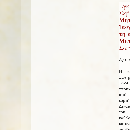
Εγκ
Σεβ
Μητ
Ἰκα
τῆ 
Μετ
Σωτ
Αγαπη
Η εο
Σωτή
1824
περιε
από 
εορτ
Δεκαπ
του 
καθώ
καταν
χαρίζ