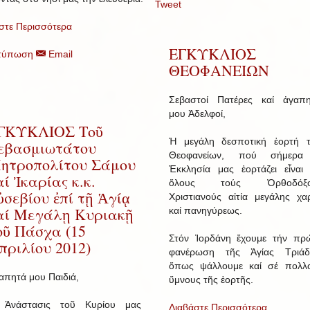
Tweet
στε Περισσότερα
ΕΓΚΥΚΛΙΟΣ
τύπωση
Email
ΘΕΟΦΑΝΕΙΩΝ
Σεβαστοί Πατέρες καί ἀγαπη
μου Ἀδελφοί,
ΓΚΥΚΛΙΟΣ Τοῦ
Ἡ μεγάλη δεσποτική ἑορτή 
εβασμιωτάτου
Θεοφανείων, πού σήμερα
ητροπολίτου Σάμου
Ἐκκλησία μας ἑορτάζει εἶναι 
αί Ἰκαρίας κ.κ.
ὅλους τούς Ὀρθοδόξο
ὐσεβίου ἐπί τῇ Ἁγίᾳ
Χριστιανούς αἰτία μεγάλης χα
αί Μεγάλῃ Κυριακῇ
καί πανηγύρεως.
οῦ Πάσχα (15
Στόν Ἰορδάνη ἔχουμε τήν πρ
πριλίου 2012)
φανέρωση τῆς Ἁγίας Τριάδ
ὅπως ψάλλουμε καί σέ πολλ
απητά μου Παιδιά,
ὕμνους τῆς ἑορτῆς.
Ἀνάστασις τοῦ Κυρίου μας
Διαβάστε Περισσότερα