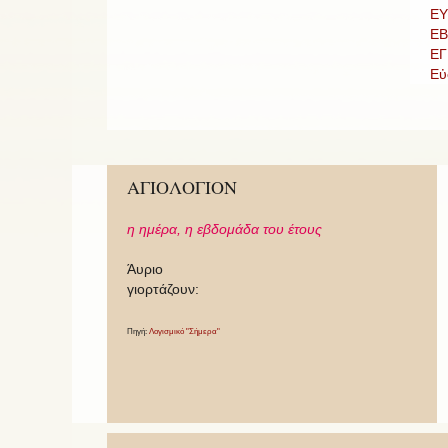
ΕΥ
ΕΒ
ΕΓ
Εὐ
ΑΓΙΟΛΟΓΙΟΝ
η ημέρα,
η εβδομάδα του έτους
Άυριο
γιορτάζουν:
Πηγή:
Λογισμικό "Σήμερα"