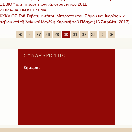
ΣΕΒΙΟΥ ἐπί τῇ ἑορτῇ τῶν Χριστουγέννων 2011
ΔΟΜΑΔΙΑΙΟΝ ΚΗΡΥΓΜΑ
ΚΥΚΛΙΟΣ Τοῦ Σεβασμιωτάτου Μητροπολίτου Σάμου καί Ἰκαρίας κ.κ.
σεβίου ἐπί τῇ Ἁγίᾳ καί Μεγάλῃ Κυριακῇ τοῦ Πάσχα (16 Ἀπριλίου 2017)
27
28
29
30
31
32
33
ΣΥΝΑΞΑΡΙΣΤΗΣ
Σήμερα: