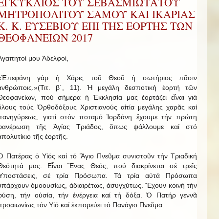
ΕΓΚΥΚΛΙΟΣ ΤΟΥ ΣΕΒΑΣΜΙΩΤΑΤΟΥ
ΜΗΤΡΟΠΟΛΙΤΟΥ ΣΑΜΟΥ ΚΑΙ ΙΚΑΡΙΑΣ
Κ. Κ. ΕΥΣΕΒΙΟΥ ΕΠΙ ΤΗΣ ΕΟΡΤΗΣ ΤΩΝ
ΘΕΟΦΑΝΕΙΩΝ 2017
Ἀγαπητοί μου Ἀδελφοί,
«Ἐπεφάνη γάρ ἡ Χάρις τοῦ Θεοῦ ἡ σωτήριος πᾶσιν
ἀνθρώποις.»(Τιτ. β΄, 11). Ἡ μεγάλη δεσποτική ἑορτή τῶν
Θεοφανείων, πού σήμερα ἡ Ἐκκλησία μας ἑορτάζει εἶναι γιά
ὅλους τούς Ὀρθοδόξους Χριστιανούς αἰτία μεγάλης χαρᾶς καί
πανηγύρεως, γιατί στόν ποταμό Ἰορδάνη ἔχουμε τήν πρώτη
φανέρωση τῆς Ἁγίας Τριάδος, ὅπως ψάλλουμε καί στό
ἀπολυτίκιο τῆς ἑορτῆς.
Ὁ Πατέρας ὁ Υἱός καί τό Ἅγιο Πνεῦμα συνιστοῦν τήν Τριαδική
Θεότητά μας. Εἶναι Ἕνας Θεός, πού διακρίνεται σέ τρεῖς
Ὑποστάσεις, σέ τρία Πρόσωπα. Τά τρία αὐτά Πρόσωπα
ὑπάρχουν ὁμοουσίως, ἀδιαιρέτως, ἀσυγχύτως. Ἔχουν κοινή τήν
φύση, τήν οὐσία, τήν ἐνέργεια καί τή δόξα. Ὁ Πατήρ γεννᾶ
προαιωνίως τόν Υἱό καί ἐκπορεύει τό Πανάγιο Πνεῦμα.