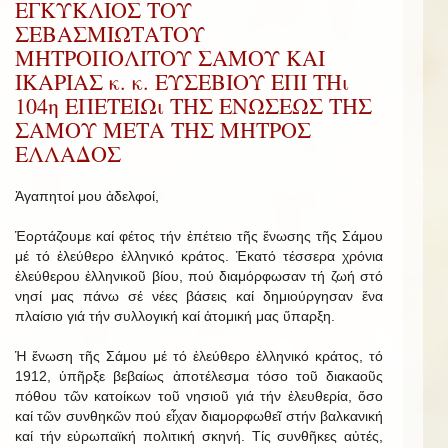
ΕΓΚΥΚΛΙΟΣ ΤΟΥ
ΣΕΒΑΣΜΙΩΤΑΤΟΥ
ΜΗΤΡΟΠΟΛΙΤΟΥ ΣΑΜΟΥ ΚΑΙ
ΙΚΑΡΙΑΣ κ. κ. ΕΥΣΕΒΙΟΥ ΕΠΙ ΤΗι
104η ΕΠΕΤΕΙΩι ΤΗΣ ΕΝΩΣΕΩΣ ΤΗΣ
ΣΑΜΟΥ ΜΕΤΑ ΤΗΣ ΜΗΤΡΟΣ
ΕΛΛΑΔΟΣ
Ἀγαπητοί μου ἀδελφοί,
Ἑορτάζουμε καί φέτος τήν ἐπέτειο τῆς ἕνωσης τῆς Σάμου
μέ τό ἐλεύθερο ἑλληνικό κράτος. Ἑκατό τέσσερα χρόνια
ἐλεύθερου ἑλληνικοῦ βίου, πού διαμόρφωσαν τή ζωή στό
νησί μας πάνω σέ νέες βάσεις καί δημιούργησαν ἕνα
πλαίσιο γιά τήν συλλογική καί ἀτομική μας ὕπαρξη.
Ἡ ἕνωση τῆς Σάμου μέ τό ἐλεύθερο ἑλληνικό κράτος, τό
1912, ὑπῆρξε βεβαίως ἀποτέλεσμα τόσο τοῦ διακαοῦς
πόθου τῶν κατοίκων τοῦ νησιοῦ γιά τήν ἐλευθερία, ὅσο
καί τῶν συνθηκῶν πού εἶχαν διαμορφωθεῖ στήν βαλκανική
καί τήν εὐρωπαϊκή πολιτική σκηνή. Τίς συνθῆκες αὐτές,