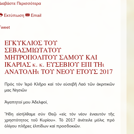
Διαβάστε Περισσότερα
Εκτύπωση
Email
Tweet
ΕΓΚΥΚΛΙΟΣ ΤΟΥ
ΣΕΒΑΣΜΙΩΤΑΤΟΥ
ΜΗΤΡΟΠΟΛΙΤΟΥ ΣΑΜΟΥ ΚΑΙ
ΙΚΑΡΙΑΣ κ. κ. ΕΥΣΕΒΙΟΥ ΕΠΙ ΤΗι
ΑΝΑΤΟΛΗι ΤΟΥ ΝΕΟΥ ΕΤΟΥΣ 2017
Πρός τόν Ἱερό Κλῆρο καί τόν εὐσεβῆ Λαό τῶν ἀκριτικῶν
μας Νησιῶν
Ἀγαπητοί μου Ἀδελφοί,
Ἤδη εἰσήλθαμε σύν Θεῷ «εἰς τόν νέον ἐνιαυτόν τῆς
χρηστότητος τοῦ Κυρίου». Τό 2017 ἀνέτειλε μόλις πρό
ὀλίγου πλῆρες ἐλπίδων καί προσδοκιῶν.