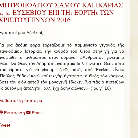
ΜΗΤΡΟΠΟΛΙΤΟΥ ΣΑΜΟΥ ΚΑΙ ΙΚΑΡΙΑΣ
κ. κ. ΕΥΣΕΒΙΟΥ ΕΠΙ ΤΗι ΕΟΡΤΗι ΤΩΝ
ΧΡΙΣΤΟΥΓΕΝΝΩΝ 2016
Ἀγαπητοί μου Ἀδελφοί,
Γιά μία ἀκόμη φορά ἑορτάζουμε τό παμμέγιστο γεγονός τῆς
παγκοσμίου Ἱστορίας, τήν κάθοδο τοῦ Θεοῦ στήν γῆ γιά νά
ἀνυψωθεῖ ὁ ἄνθρωπος στόν οὐρανό. «Ἄνθρωπος γίνεται ὁ
Θεός, ἵνα Θεόν τόν Ἀδάμ ἀπεργάσηται» δηλ. Γίνεται ὁ Θεός αὐτό
πού εἴμαστε γιά νά γίνουμε ἐμεῖς αὐτό, πού Ἐκεῖνος εἶναι»
(Παύλος Εὐδοκίμωφ) «οὕτω γὰρ ἠγάπησεν ὁ Θεὸς τὸν κόσμον,
ὥστε τὸν υἱὸν αὐτοῦ τὸν μονογενῆ ἔδωκεν, ἵνα πᾶς ὁ πιστεύων
εἰς αὐτὸν μὴ ἀπόληται, ἀλλ' ἔχῃ ζωὴν αἰώνιον.» (Ἰω. γ΄ 16)
Διαβάστε Περισσότερα
Εκτύπωση
Email
Tweet