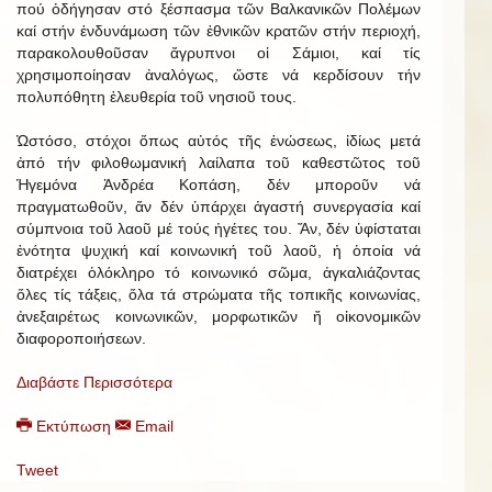
πού ὁδήγησαν στό ξέσπασμα τῶν Βαλκανικῶν Πολέμων
καί στήν ἐνδυνάμωση τῶν ἐθνικῶν κρατῶν στήν περιοχή,
παρακολουθοῦσαν ἄγρυπνοι οἱ Σάμιοι, καί τίς
χρησιμοποίησαν ἀναλόγως, ὥστε νά κερδίσουν τήν
πολυπόθητη ἐλευθερία τοῦ νησιοῦ τους.
Ὡστόσο, στόχοι ὅπως αὐτός τῆς ἑνώσεως, ἰδίως μετά
ἀπό τήν φιλοθωμανική λαίλαπα τοῦ καθεστῶτος τοῦ
Ἡγεμόνα Ἀνδρέα Κοπάση, δέν μποροῦν νά
πραγματωθοῦν, ἄν δέν ὑπάρχει ἀγαστή συνεργασία καί
σύμπνοια τοῦ λαοῦ μέ τούς ἡγέτες του. Ἄν, δέν ὑφίσταται
ἑνότητα ψυχική καί κοινωνική τοῦ λαοῦ, ἡ ὁποία νά
διατρέχει ὁλόκληρο τό κοινωνικό σῶμα, ἀγκαλιάζοντας
ὅλες τίς τάξεις, ὅλα τά στρώματα τῆς τοπικῆς κοινωνίας,
ἀνεξαιρέτως κοινωνικῶν, μορφωτικῶν ἤ οἰκονομικῶν
διαφοροποιήσεων.
Διαβάστε Περισσότερα
Εκτύπωση
Email
Tweet