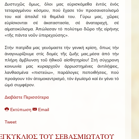
Δυστυχῶς ὅμως, ὅλοι μας εὑρισκόμεθα ἐντός ἑνός
τεταραγμένου κόσμου, πού ἔχασε τόν προσανατολισμό
του καί ἀπειλεῖ τά θεμέλιά του. Γύρω μας, χῶρες
εὑρίσκονται σέ ἀκαταστασία, σέ ἀναταραχή, σέ
αἱματοκύλισμα. Ἀπώλεσαν τό πολύτιμο δῶρο τῆς εἰρήνης
«τῆς πάντα νοῦν ὑπερεχούσης».
Στήν πατρίδα μας γευόμαστε τήν γενική κρίση, ὅπως τήν
ἀναγνωρίζουμε στίς δομές τῆς ζωῆς μας,μέσα ἀπό τήν
πλήρη ἄμβλυνση τοῦ ἠθικοῦ αἰσθητηρίου! Στή σύγχρονη
κοινωνία μας κυριαρχοῦν ἀρρωστημένες ἀντιλήψεις,
λανθασμένα «πιστεύω», παράλογες πεποιθήσεις, πού
προάγουν τόν ἀτομοκεντρισμό, τόν ἐγωϊσμό καί ἐν γένει τό
ὠμό συμφέρον.
Διαβάστε Περισσότερα
Εκτύπωση
Email
Tweet
ΕΓΚΥΚΛΙΟΣ ΤΟΥ ΣΕΒΑΣΜΙΩΤΑΤΟΥ