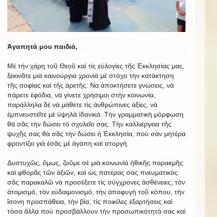
Ἀγαπητά μου παιδιά,
Μέ τήν χάρη τοῦ Θεοῦ καὶ τὶς εὐλογίες τῆς Ἐκκλησίας μας,
ξεκινᾶτε μιὰ καινούργια χρονιὰ μὲ στόχο τὴν κατάκτηση
τῆς σοφίας καὶ τῆς ἀρετῆς. Να ἀποκτήσετε γνώσεις, νὰ
πάρετε ἐφόδια, νὰ γίνετε χρήσιμοι στὴν κοινωνία,
παράλληλα δέ νὰ μάθετε τὶς ἀνθρώπινες ἀξίες, νὰ
ἐμπνευστεῖτε μὲ ὑψηλὰ ἰδανικά. Τὴν γραμματικὴ μόρφωση
θὰ σᾶς τὴν δώσει τὸ σχολεῖο σας. Τὴν καλλιέργεια τῆς
ψυχῆς σας θὰ σᾶς τὴν δώσει ἡ Ἐκκλησία, ποὺ σὰν μητέρα
φροντίζει γιὰ ἐσᾶς μὲ ἀγάπη καὶ στοργή.
Δυστυχῶς, ὅμως, ζοῦμε σὲ μιὰ κοινωνία ἠθικῆς παρακμῆς
καὶ φθορᾶς τῶν ἀξιῶν, καὶ ὡς πατέρας σας πνευματικὸς
σᾶς παρακαλῶ νὰ προσέξετε τὶς σύγχρονες ἀσθένειες, τὸν
ἀτομισμό, τὸν εὐδαιμονισμό, τὴν ἀποφυγὴ τοῦ κόπου, τὴν
ἴσονη προσπάθεια, τὴν βία, τὶς ποικίλες ἐξαρτήσεις καὶ
τόσα ἄλλα ποὺ προσβάλλουν τὴν προσωπικότητά σας καὶ