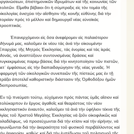
ὀργανώσεων, ἐπιστημονικῶν ἱδρυμάτων καί τῆς κοινωνίας τῶν
πολιτῶν. Εἴμεθα βέβαιοι ὅτι ἡ σύμπραξις εἰς τόν τομέα τῆς
οἰκολογίας ἐνισχύει τήν αἴσθησιν τῆς κοινῆς εὐθύνης διά τήν
πορείαν πρός τό μέλλον καί δημιουργεῖ νέας εὐνοϊκάς
προοπτικάς.
Ἐπανερχόμενοι εἰς ὅσα ἀνεφέρομεν εἰς παλαιότερον
Μήνυμά μας, καλοῦμεν ἐκ νέου τάς ἀνά τήν οἰκουμένην
Ἐπαρχίας τῆς Μητρός Ἐκκλησίας, τάς ἐνορίας καί τάς ἱεράς
Μονάς, νά ἀναπτύξουν συντονισμένας δράσεις καί
συγκεκριμένας παρεμ-βάσεις διά τήν κινητοποίησιν τῶν πιστῶν,
μετ᾿ ἐμφάσεως εἰς τήν διαπαιδαγώγησιν τῆς νέας γενεᾶς. Ἡ
ἐφαρμογή τῶν οἰκολογικῶν συνεπειῶν τῆς πίστεώς μας ἐν τῇ
πράξει ἀποτελεῖ καθοριστικήν διάστασιν τῆς Ὀρθοδόξου ἡμῶν
ἰδιοπροσωπίας.
Ἐν τῷ πνεύματι τούτῳ, εὐχόμενοι πρός πάντας ὑμᾶς αἴσιον καί
πολύκαρπον ἐν ἔργοις ἀγαθοῖς καί θεαρέστοις τόν νέον
ἐκκλησιαστικόν ἐνιαυτόν, καλοῦμεν τά ἀνά τήν ὑφήλιον τέκνα τῆς
Ἁγίας τοῦ Χριστοῦ Μεγάλης Ἐκκλησίας νά ζοῦν οἰκοφιλικῶς καί
φιλαδέλφως, νά προσεύχωνται διά τήν κτίσιν καί τήν εἰρήνην, νά
ἀγωνίζωνται διά τήν ἀκεραιότητα τοῦ φυσικοῦ περιβάλλοντος καί
τήν ἀειφορίαν, καθώς καί διά τήν ἐμπέδωσιν τοῦ πολιτισμοῦ τῆς