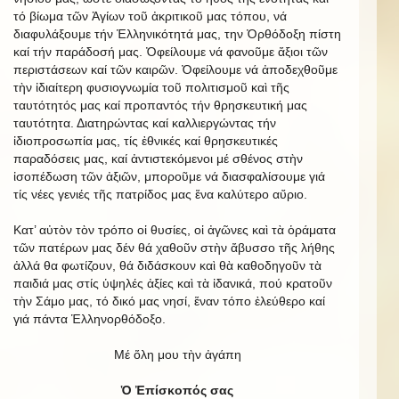
τό βίωμα τῶν Ἁγίων τοῦ ἀκριτικοῦ μας τόπου, νά
διαφυλάξουμε τήν Ἑλληνικότητά μας, την Ὀρθόδοξη πίστη
καί τήν παράδοσή μας. Ὀφείλουμε νά φανοῦμε ἄξιοι τῶν
περιστάσεων καί τῶν καιρῶν. Ὀφείλουμε νά ἀποδεχθοῦμε
τὴν ἰδιαίτερη φυσιογνωμία τοῦ πολιτισμοῦ καὶ τῆς
ταυτότητός μας καί προπαντός τήν θρησκευτική μας
ταυτότητα. Διατηρώντας καί καλλιεργώντας τήν
ἰδιοπροσωπία μας, τίς ἐθνικές καί θρησκευτικές
παραδόσεις μας, καί ἀντιστεκόμενοι μέ σθένος στὴν
ἰσοπέδωση τῶν ἀξιῶν, μποροῦμε νά διασφαλίσουμε γιά
τίς νέες γενιές τῆς πατρίδος μας ἕνα καλύτερο αὔριο.
Κατ’ αὐτὸν τὸν τρόπο οἱ θυσίες, οἱ ἀγῶνες καὶ τὰ ὁράματα
τῶν πατέρων μας δέν θά χαθοῦν στὴν ἄβυσσο τῆς λήθης
ἀλλά θα φωτίζουν, θά διδάσκουν καὶ θὰ καθοδηγοῦν τὰ
παιδιά μας στίς ὑψηλές ἀξίες καὶ τὰ ἰδανικά, πού κρατοῦν
τὴν Σάμο μας, τό δικό μας νησί, ἕναν τόπο ἐλεύθερο καί
γιά πάντα Ἑλληνορθόδοξο.
Μέ ὅλη μου τὴν ἀγάπη
Ὁ Ἐπίσκοπός σας