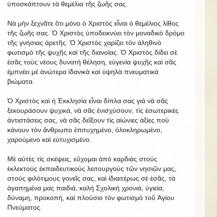
ὑποσκάπτουν τὰ θεμέλια τῆς ζωῆς σας.
Νὰ μὴν ξεχνᾶτε ὅτι μόνo ὁ Χριστὸς εἶναι ὁ θεμέλιος λίθος
τῆς ζωῆς σας. Ὁ Χριστὸς ὑποδεικνύει τὸν μοναδικὸ δρόμο
τῆς γνήσιας ἀρετῆς. Ὁ Χριστὸς χαρίζει τὸν ἀληθινὸ
φωτισμὸ τῆς ψυχῆς καὶ τῆς διανοίας. Ὁ Χριστὸς δίδει σὲ
ἐσᾶς τοὺς νέους δυνατή θέληση, εὐγενία ψυχῆς καὶ σᾶς
ἐμπνέει μέ ἀνώτερα ἰδανικὰ καὶ ὑψηλὰ πνευματικὰ
βιώματα.
Ὁ Χριστὸς καὶ ἡ Ἐκκλησία εἶναι δίπλα σας γιὰ νὰ σᾶς
ξεκουράσουν ψυχικά, νὰ σᾶς ἐνισχύσουν, τὶς ἐσωτερικὲς
ἀντιστάσεις σας, νὰ σᾶς δεῖξουν τὶς αἰώνιες ἀξίες ποὺ
κάνουν τὸν ἄνθρωπο ἐπιτυχημένο, ὁλοκληρωμένο,
χαρούμενο καὶ εὐτυχισμένο.
Μὲ αὐτὲς τὶς σκέψεις, εὔχομαι ἀπὸ καρδιὰς στούς
ἐκλεκτούς ἐκπαιδευτικούς λειτουργούς τῶν νησιῶν μας,
στούς φιλότιμους γονεῖς σας, καὶ ἰδιαιτέρως σὲ ἐσᾶς, τὰ
ἀγαπημένα μας παιδιά, καλή Σχολική χρονιά, ὑγιεία,
δύναμη, προκοπή, καὶ πλούσιο τὸν φωτισμὸ τοῦ Ἁγίου
Πνεύματος.