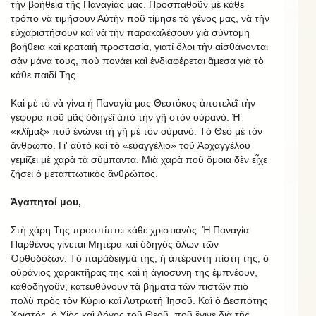
τὴν βοήθεια τῆς Παναγίας μας. Προσπαθοῦν μὲ κάθε
τρόπο νὰ τιμήσουν Αὐτὴν ποῦ τίμησε τὸ γένος μας, νὰ τὴν
εὐχαριστήσουν καὶ νὰ τὴν παρακαλέσουν γιὰ σύντομη
βοήθεια καὶ κραταιὴ προστασία, γιατί ὅλοι τὴν αἰσθάνονται
σὰν μάνα τους, ποὺ πονάει καὶ ἐνδιαφέρεται ἄμεσα γιὰ τὸ
κάθε παιδί Της.
Καὶ μὲ τὸ νὰ γίνει ἡ Παναγία μας Θεοτόκος ἀποτελεῖ τὴν
γέφυρα ποῦ μᾶς ὁδηγεῖ ἀπὸ τὴν γῆ στὸν οὐρανό. Ἡ
«κλῖμαξ» ποῦ ἑνώνει τὴ γῆ μὲ τὸν οὐρανό. Τὸ Θεὸ μὲ τὸν
ἄνθρωπο. Γι' αὐτὸ καὶ τὸ «εὐαγγέλιο» τοῦ Ἀρχαγγέλου
γεμίζει μὲ χαρὰ τὰ σύμπαντα. Μιὰ χαρὰ ποῦ ὅμοια δὲν εἶχε
ζήσει ὁ μεταπτωτικὸς ἄνθρώπος.
Ἀγαπητοί μου,
Στὴ χάρη Της προσπίπτει κάθε χριστιανὸς. Ἡ Παναγία
Παρθένος γίνεται Μητέρα καί ὁδηγὸς ὅλων τῶν
Ὀρθοδόξων. Τὸ παράδειγμά της, ἡ ἀπέραντη πίστη της, ὁ
οὐράνιος χαρακτῆρας της καὶ ἡ ἁγιοσύνη της ἐμπνέουν,
καθοδηγοῦν, κατευθύνουν τὰ βήματα τῶν πιστῶν πιὸ
πολὺ πρὸς τὸν Κύριο καὶ Λυτρωτή Ἰησοῦ. Καὶ ὁ Δεσπότης
Χριστός, ὁ Υἱὸς καὶ Λόγος τοῦ Θεοῦ, ποῦ ἔγινε διὰ τῆς