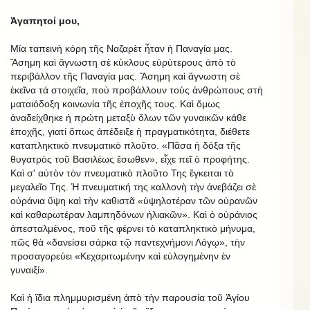
Ἀγαπητοί μου,
Μία ταπεινὴ κόρη τῆς Ναζαρὲτ ἦταν ἡ Παναγία μας.
Ἄσημη καὶ ἄγνωστη σὲ κύκλους εὐρύτερους ἀπὸ τὸ
περιβάλλον τῆς Παναγία μας. Ἄσημη καὶ ἄγνωστη σὲ
ἐκεῖνα τά στοιχεῖα, ποὺ προβάλλουν τούς ἀνθρώπους στὴ
ματαιόδοξη κοινωνία τῆς ἐποχῆς τους. Καὶ ὅμως
ἀναδείχθηκε ἡ πρώτη μεταξὺ ὅλων τῶν γυναικῶν κάθε
ἐποχῆς, γιατί ὅπως ἀπέδειξε ἡ πραγματικότητα, διέθετε
καταπληκτικὸ πνευματικὸ πλοῦτο. «Πᾶσα ἡ δόξα τῆς
θυγατρὸς τοῦ Βασιλέως ἔσωθεν», εἶχε πεῖ ὁ προφήτης.
Καὶ σ' αὐτὸν τὸν πνευματικὸ πλοῦτο Της ἔγκειται τὸ
μεγαλεῖο Της. Ἡ πνευματική της καλλονὴ τὴν ἀνεβάζει σὲ
οὐράνια ὕψη καὶ τὴν καθιστᾶ «ὑψηλοτέραν τῶν οὐρανῶν
καὶ καθαρωτέραν λαμπηδόνων ἡλιακῶν». Καὶ ὁ οὐράνιος
ἀπεσταλμένος, ποῦ τῆς φέρνει τὸ καταπληκτικὸ μήνυμα,
πῶς θὰ «δανείσει σάρκα τῷ παντεχνήμονι Λόγῳ», τὴν
προσαγορεύει «Κεχαριτωμένην καὶ εὐλογημένην ἐν
γυναιξί».
Kαὶ ἡ ἴδια πλημμυρισμένη ἀπὸ τὴν παρουσία τοῦ Ἁγίου