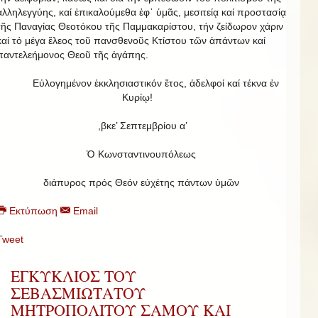
ἀλληλεγγύης, καί ἐπικαλούμεθα ἐφ᾿ ὑμᾶς, μεσιτείᾳ καί προστασίᾳ
τῆς Παναγίας Θεοτόκου τῆς Παμμακαρίστου, τήν ζείδωρον χάριν
καί τό μέγα ἔλεος τοῦ πανσθενοῦς Κτίστου τῶν ἁπάντων καί
παντελεήμονος Θεοῦ τῆς ἀγάπης.
Εὐλογημένον ἐκκλησιαστικόν ἔτος, ἀδελφοί καί τέκνα ἐν
Κυρίῳ!
,βκε’ Σεπτεμβρίου α’
Ὁ Κωνσταντινουπόλεως
διάπυρος πρός Θεόν εὐχέτης πάντων ὑμῶν
Εκτύπωση
Email
Tweet
ΕΓΚΥΚΛΙΟΣ ΤΟΥ
ΣΕΒΑΣΜΙΩΤΑΤΟΥ
ΜΗΤΡΟΠΟΛΙΤΟΥ ΣΑΜΟΥ ΚΑΙ