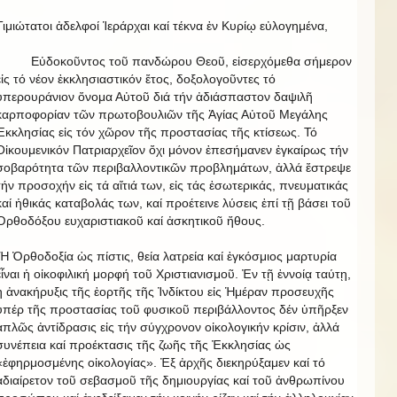
Τιμιώτατοι ἀδελφοί Ἱεράρχαι καί τέκνα ἐν Κυρίῳ εὐλογημένα,
Εὐδοκοῦντος τοῦ πανδώρου Θεοῦ, εἰσερχόμεθα σήμερον
εἰς τό νέον ἐκκλησιαστικόν ἔτος, δοξολογοῦντες τό
ὑπερουράνιον ὄνομα Αὐτοῦ διά τήν ἀδιάσπαστον δαψιλῆ
καρποφορίαν τῶν πρωτοβουλιῶν τῆς Ἁγίας Αὐτοῦ Μεγάλης
Ἐκκλησίας εἰς τόν χῶρον τῆς προστασίας τῆς κτίσεως. Τό
Οἰκουμενικόν Πατριαρχεῖον ὄχι μόνον ἐπεσήμανεν ἐγκαίρως τήν
σοβαρότητα τῶν περιβαλλοντικῶν προβλημάτων, ἀλλά ἔστρεψε
τήν προσοχήν εἰς τά αἴτιά των, εἰς τάς ἐσωτερικάς, πνευματικάς
καί ἠθικάς καταβολάς των, καί προέτεινε λύσεις ἐπί τῇ βάσει τοῦ
Ὀρθοδόξου ευχαριστιακοῦ καί ἀσκητικοῦ ἤθους.
Ἡ Ὀρθοδοξία ὡς πίστις, θεία λατρεία καί ἐγκόσμιος μαρτυρία
εἶναι ἡ οἰκοφιλική μορφή τοῦ Χριστιανισμοῦ. Ἐν τῇ ἐννοίᾳ ταύτῃ,
ἡ ἀνακήρυξις τῆς ἑορτῆς τῆς Ἰνδίκτου εἰς Ἡμέραν προσευχῆς
ὑπέρ τῆς προστασίας τοῦ φυσικοῦ περιβάλλοντος δέν ὑπῆρξεν
ἁπλῶς ἀντίδρασις εἰς τήν σύγχρονον οἰκολογικήν κρίσιν, ἀλλά
συνέπεια καί προέκτασις τῆς ζωῆς τῆς Ἐκκλησίας ὡς
«ἐφηρμοσμένης οἰκολογίας». Ἐξ ἀρχῆς διεκηρύξαμεν καί τό
ἀδιαίρετον τοῦ σεβασμοῦ τῆς δημιουργίας καί τοῦ ἀνθρωπίνου