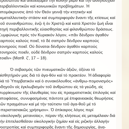
προσώπου καί ἀνεδείξαμεν τήν κοινήν ρίζαν καί τήν ἀλληλουχίαν
περιβαλλοντικῶν καί κοινωνικῶν προβλημάτων. Ἡ
ἀπομάκρυνσις ἀπό τόν Θεόν γεννᾷ τήν κτητικήν καί
ἐκμεταλλευτικήν στάσιν καί συμπεριφοράν ἔναντι τῆς κτίσεως καί
τοῦ συνανθρώπου, ἐνῷ ἡ ἐν Χριστῷ καί κατά Χριστόν ζωή εἶναι
πηγή περιβαλλοντικῆς εὐαισθησίας καί φιλανθρώπου δράσεως.
Συμφώνως πρός τόν Κυριακόν λόγον, «πᾶν δένδρον ἀγαθόν
καρπούς καλούς ποιεῖ, τό δέ σαπρόν δένδρον καρπούς
πονηρούς ποιεῖ. Οὐ δύναται δένδρον ἀγαθόν καρπούς
πονηρούς ποιεῖν, οὐδέ δένδρον σαπρόν καρπούς καλούς
ποιεῖν» (Ματθ. ζ’, 17 – 18).
Ὁ σεβασμός τῶν πνευματικῶν ἀξιῶν, ὀξύνει τό
αἰσθητήριόν μας διά τό ἀγα-θόν καί τό πρακτέον. Ἡ ἀδιαφορία
διά τό Ὑπερβατικόν καί ὁ συνακόλουθος «ἀνθρω-πομονισμός»
ὁδηγοῦν εἰς ἐγκλωβισμόν τοῦ ἀνθρώπου εἰς τά γεώδη, εἰς
συρρίκνωσιν τῆς ἐλευθερίας του εἰς πραγματιστικάς ἐπιλογάς καί
ἀποφάσεις, συνυφασμένας πάντοτε μέ ἐπιφανειακάς θεωρήσεις
τῶν πραγμάτων καί μέ τήν ταύτισιν τοῦ ἀγα-θοῦ μέ τό
«περιστασιακῶς χρήσιμον». Ὁ ἐπίκαιρος λόγος περί
«οἰκολογικῆς μετανοίας», πέραν τῆς κλήσεως εἰς μεταμέλειαν διά
τήν ἐπιτελεσθεῖσαν οἰκολογικήν ζημίαν καί εἰς ριζικήν ἀλλαγήν
νοοτροπίας καί συμπεριφορᾶς ἔναντι τῆς δημιουργίας, ἀνα-