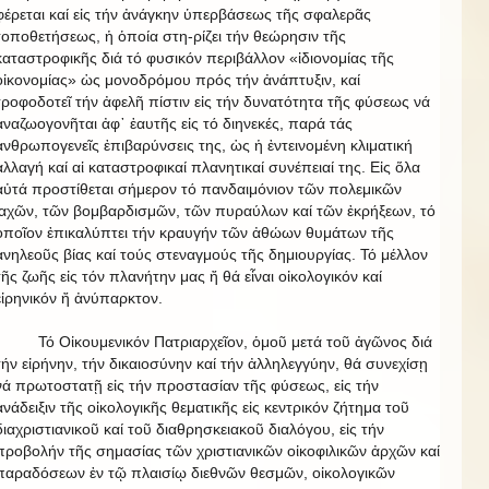
φέρεται καί εἰς τήν ἀνάγκην ὑπερβάσεως τῆς σφαλερᾶς
τοποθετήσεως, ἡ ὁποία στη-ρίζει τήν θεώρησιν τῆς
καταστροφικῆς διά τό φυσικόν περιβάλλον «ἰδιονομίας τῆς
οἰκονομίας» ὡς μονοδρόμου πρός τήν ἀνάπτυξιν, καί
τροφοδοτεῖ τήν ἀφελῆ πίστιν εἰς τήν δυνατότητα τῆς φύσεως νά
ἀναζωογονῆται ἀφ᾿ ἑαυτῆς εἰς τό διηνεκές, παρά τάς
ἀνθρωπογενεῖς ἐπιβαρύνσεις της, ὡς ἡ ἐντεινομένη κλιματική
ἀλλαγή καί αἱ καταστροφικαί πλανητικαί συνέπειαί της. Εἰς ὅλα
αὐτά προστίθεται σήμερον τό πανδαιμόνιον τῶν πολεμικῶν
ἰαχῶν, τῶν βομβαρδισμῶν, τῶν πυραύλων καί τῶν ἐκρήξεων, τό
ὁποῖον ἐπικαλύπτει τήν κραυγήν τῶν ἀθώων θυμάτων τῆς
ἀνηλεοῦς βίας καί τούς στεναγμούς τῆς δημιουργίας. Τό μέλλον
τῆς ζωῆς εἰς τόν πλανήτην μας ἤ θά εἶναι οἰκολογικόν καί
εἰρηνικόν ἤ ἀνύπαρκτον.
Τό Οἰκουμενικόν Πατριαρχεῖον, ὁμοῦ μετά τοῦ ἀγῶνος διά
τήν εἰρήνην, τήν δικαιοσύνην καί τήν ἀλληλεγγύην, θά συνεχίσῃ
νά πρωτοστατῇ εἰς τήν προστασίαν τῆς φύσεως, εἰς τήν
ἀνάδειξιν τῆς οἰκολογικῆς θεματικῆς εἰς κεντρικόν ζήτημα τοῦ
διαχριστιανικοῦ καί τοῦ διαθρησκειακοῦ διαλόγου, εἰς τήν
προβολήν τῆς σημασίας τῶν χριστιανικῶν οἰκοφιλικῶν ἀρχῶν καί
παραδόσεων ἐν τῷ πλαισίῳ διεθνῶν θεσμῶν, οἰκολογικῶν