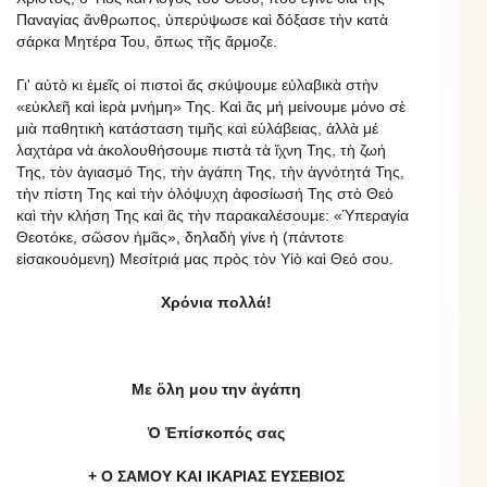
Παναγίας ἄνθρωπος, ὑπερύψωσε καὶ δόξασε τὴν κατὰ
σάρκα Μητέρα Του, ὅπως τῆς ἄρμοζε.
Γι' αὐτὸ κι ἐμεῖς οἱ πιστοὶ ἄς σκύψουμε εὐλαβικὰ στὴν
«εὐκλεῆ καὶ ἱερὰ μνήμη» Της. Καὶ ἄς μή μείνουμε μόνο σὲ
μιὰ παθητικὴ κατάσταση τιμῆς καὶ εὐλάβειας, ἀλλὰ μέ
λαχτάρα νὰ ἀκολουθήσουμε πιστὰ τὰ ἴχνη Της, τὴ ζωή
Της, τὸν ἁγιασμό Της, τὴν ἀγάπη Της, τὴν ἁγνότητά Της,
τὴν πίστη Της καὶ τὴν ὁλόψυχη ἀφοσίωσή Της στὸ Θεὸ
καὶ τὴν κλήση Της καὶ ἂς τὴν παρακαλέσουμε: «Ὑπεραγία
Θεοτόκε, σῶσον ἡμᾶς», δηλαδὴ γίνε ἡ (πάντοτε
εἰσακουόμενη) Μεσίτριά μας πρὸς τὸν Υἱὸ καὶ Θεό σου.
Χρόνια πολλά!
Με ὅλη μου την ἀγάπη
Ὁ Ἐπίσκοπός σας
+ Ο ΣΑΜΟΥ ΚΑΙ ΙΚΑΡΙΑΣ ΕΥΣΕΒΙΟΣ