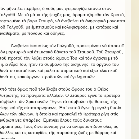
Τόν μῆνα Σεπτέμβριο, ὁ νοῦς μας φτερουγίζει ἐπάνω στὸν
Γολγοθᾶ. Με τὰ μάτια τῆς ψυχῆς μας, ὁραματιζόμεθα τὸν Χριστό,
φορτωμένο τὸ βαρύ Σταυρό, νὰ ἀνεβαίνει τὸ ἀνηφορικὸ μονοπάτι
τοῦ Γολγοθᾶ, με ἐμπτισμούς καὶ κολαφισμούς, με κατάρες καὶ
ἀναθέματα, με πόνους καὶ ὀδήνες.
Ἀνεβαίνει ἐκουσίως τὸν Γολγοθᾶ, προκειμένου νὰ ὑποστεῖ
τὸν μαρτυρικὸ καὶ ἀτιμωτικό θάνατο τοῦ Σταυροῦ. Τοῦ Σταυροῦ,
ποῦ προτοῦ τὸν λάβει στούς ὥμους Του καὶ τὸν ἁγιάσει με τὸ
Τίμιο Αἷμά Του, ήταν τὸ σύμβολο τῆς αἰσχύνης, τὸ ὄργανο τοῦ
θανάτου καταδίκων καὶ μάλιστα ἀτιμωτικοῦ καὶ ἐξευτελιστικοῦ
θανάτου, κακούργων, προδοτῶν καὶ ἐγκληματιῶν.
Ἀπὸ τότε ὅμως ποῦ τὸν ἔλαβε στούς ὥμους του ὁ Θεῖος
Λυτρωτής, τὰ πράγματα ἄλλαξαν. Ὁ Σταυρὸς ἔγινε τὸ ἱερότερο
σύμβολο τῶν Χριστιανῶν. Ἔγινε τὸ σύμβολο τῆς θυσίας, τῆς
νίκης καὶ τῆς αὐταπαρνήσεως. Ἐπ᾿ αὐτοῦ ἔγινε ἡ μεγάλη θυσία
ὅλων τῶν αἰώνων, ἡ ὁποία καὶ προκαλεῖ τὰ ἱερότερα ρίγη στὶς
ἀνθρώπινες ὑπάρξεις. Ἐμπνέει ὅλους τοὺς δυνατοὺς
χαρακτῆρες. Τοὺς δίνει δύναμη γιὰ νὰ ἀντιμετωπίζουν ὅλες τὶς
θύελλες καὶ τὶς καταιγίδες τῆς παρούσης ζωῆς με θάρρος καὶ
καρτερία.