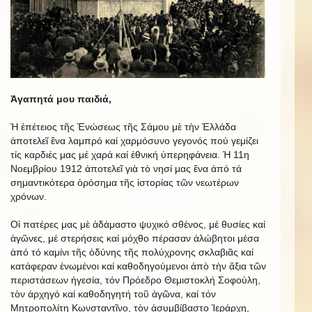
Ἀγαπητά μου παιδιά,
Ἡ ἐπέτειος τῆς Ἑνώσεως τῆς Σάμου μὲ τὴν Ἑλλάδα
ἀποτελεῖ ἕνα λαμπρό καί χαρμόσυνο γεγονός πού γεμίζει
τίς καρδιές μας μέ χαρά καί ἐθνική ὑπερηφάνεια. Ἡ 11η
Νοεμβρίου 1912 ἀποτελεῖ γιὰ τὸ νησί μας ἕνα ἀπό τά
σημαντικότερα ὁρόσημα τῆς ἱστορίας τῶν νεωτέρων
χρόνων.
Οἱ πατέρες μας μὲ ἀδάμαστο ψυχικό σθένος, μέ θυσίες καί
ἀγῶνες, μέ στερήσεις καί μόχθο πέρασαν ἀλώβητοι μέσα
ἀπό τό καμίνι τῆς ὀδύνης τῆς πολύχρονης σκλαβιᾶς καί
κατάφεραν ἑνωμένοι καί καθοδηγούμενοι ἀπὸ τὴν ἄξια τῶν
περιστάσεων ἡγεσία, τόν Πρόεδρο Θεμιστοκλή Σοφούλη,
τὸν ἀρχηγό καί καθοδηγητή τοῦ ἀγῶνα, καί τόν
Μητροπολίτη Κωνσταντῖνο, τὸν ἀσυμβίβαστο Ἱεράρχη,