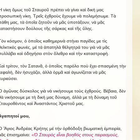
Ἡ νίκη ὄμως τοῦ Σταυροῦ πρέπει νὰ γίνει καὶ δική μας
προσωπικὴ νίκη. Τρεῖς ἐχθροὺς ἔχουμε νὰ πολεμήσωμε. Τὰ
πάθη μας, τὰ ὁποῖα ζητοῦν νὰ μᾶς ὑποτάξουν, νὰ μᾶς
καταστήσουν δούλους τῆς σάρκας καὶ τῆς ὕλης.
Τὸν κόσμον, ὁ ὁποῖος καθημερινὰ στήνει παγίδες με τὶς
θελκτικὲς φωνὲς, μέ τά ἀπατηλὰ θέλγητρά του γιὰ νὰ μᾶς
συλλάβει καὶ ὁδηγήσει στὸν ὄλεθρο καὶ τὴν καταστροφή.
Καὶ τρίτον, τὸν Σατανᾶ, ὁ ὁποῖος παρόλο ποὺ ἔχει σπασμένη τὴν
κεφαλή, δὲν ἡσυχάζει, ἀλλὰ ὁρμᾶ καὶ ἀγωνίζεται νὰ μᾶς
κυριεύσει.
Ὁ ἀγῶνας δύσκολος γιὰ νὰ νικήσουμε τοὺς ἐχθρούς. Βέβαια, δὲν
θὰ νικήσουμε με τὴ δική μας δύναμη, ἀλλὰ με τὴ δύναμη τοῦ
Σταυροθέντος καὶ Ἀναστάντος Χριστοῦ μας.
Ἀγαπητοί μου,
Ὁ Ἅγιος Ἀνδρέας Κρήτης μέ τήν ὀρθόδοξη βιωματική ἐμπειρία,
μᾶς ἐπισημαίνει:
«Ὁ Σταυρός εἶναι βοηθός στους πειρασμούς,