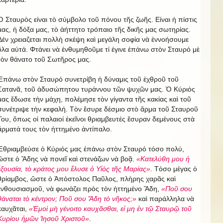
Ὁ Σταυρὸς είναι τὸ σύμβολο τοῦ πόνου τῆς ζωῆς. Είναι ἡ πίστις
μας, ἡ δόξα μας, τὸ ἀήττητο τρόπαιο τῆς δικῆς μας σωτηρίας.
Δέν χρειαζεται πολλὴ σκέψη καὶ μεγάλη σοφία νὰ ἐννοήσουμε
ὅλα αὐτά. Φτάνει νὰ ἐνθυμηθοῦμε τί ἐγινε ἐπάνω στὸν Σταυρό μὲ
τὸν θάνατο τοῦ Σωτῆρος μας.
Ἐπάνω στὸν Σταυρό συνετρίβη ἡ δύναμις τοῦ ἐχθροῦ τοῦ
Σατανᾶ, τοῦ ἀδυσώπητου τυράννου τῶν ψυχῶν μας. Ὁ Κύριός
μας ἔδωσε τὴν μάχη, πολέμησε τὸν γίγαντα τῆς κακίας καὶ τοῦ
συνέτριψε τὴν κεφαλή. Τὸν ἔσυρε δέσμιο στὸ ἅρμα τοῦ Σταυροῦ
Του, ὅπως οἱ παλαιοί ἐκεῖνοι θριαμβευτές ἔσυραν δεμένους στὰ
ἅρματά τους τὸν ἡττημένο ἀντίπαλο.
Ἐθριαμβεύσε ὁ Κύριός μας ἐπάνω στὸν Σταυρό τόσο πολύ,
ὥστε ὁ Ἅδης νὰ πονεῖ καὶ στενάζων νὰ βοᾷ.
«Κατελύθη μου ἡ
ἐξουσία, τὸ κράτος μου ἔλυσε ὁ Υἱὸς τῆς Μαρίας»
. Τόσο μέγας ὁ
θρίαμβος, ὥστε ὁ Ἀπόστολος Παῦλος, πλήρης χαρᾶς καὶ
ἐνθουσιασμοῦ, νὰ φωνάζει πρὸς τὸν ἡττημένο Ἅδη,
«Ποῦ σου
θάναται τὸ κέντρον; Ποῦ σου Ἅδη τὸ νῆκος;»
καὶ παράλληλα νὰ
καυχᾶται,
«Ἐμοὶ μὴ γένοιτο καυχᾶσθαι, εἰ μη ἐν τῷ Σταυρῷ τοῦ
Κυρίου ἡμῶν Ἰησοῦ Χριστοῦ»
.