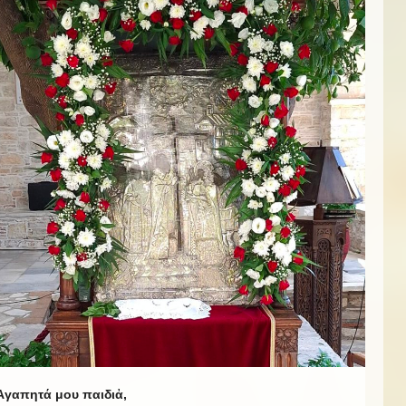
Ἀγαπητά μου παιδιἀ,