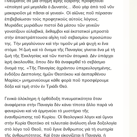
Πνεύματος σὲ μιὰ στιγμὴ ἱερῆς ἔξαρσης προφητεύει
«ἐποίησέ μοὶ μεγαλεῖα ὁ Δυνατός... ἰδοὺ γὰρ ἀπὸ τοῦ νῦν
μακαριοῦσι μὲ πᾶσαι αἱ γενεαί». Οἱ αἰῶνες ποῦ πέρασαν
ἐπιβεβαίωσαν τοὺς προφητικοὺς αὐτοὺς λόγους.
Μυριάδες μυριάδων πιστοὶ διὰ μέσου τῶν γενεῶν
γονατίζουν εὐλαβικά, ἔκθαμβοι καί ἐκστατικοὶ μπροστὰ
στὴν ἀπαστράπτουσα αἴγλη τοῦ σεβασμίου προσώπου
της. Τὴν μεγαλύνουν καὶ τὴν τιμοῦν μὲ μιὰ ψυχὴ κι ἕνα
στόμα. Ἡ ζωὴ καὶ τὸ ὄνομα τῆς Παναγίας γίνεται ἕνα μὲ τὴ
ζωὴ τῆς Ἐκκλησίας καὶ τῶν πιστῶν ἀτομικά. Δὲν ὑπάρχει
ἱερὴ ἀκολουθία, ὅπου δὲν θὰ ἀναφερθεῖ τὸ σεβάσμιο
ὄνομά της. «Τῆς Παναγίας ἀχράντου ὑπερευλογημένης,
ἐνδόξου Δεσποίνης ἡμῶν Θεοτόκου καὶ ἀειπαρθένου
Μαρίας» μνημονεύουμε κάθε φορὰ ποῦ προσφέρουμε
δόξα καὶ τιμὴ στὸν ἐν Τριάδι Θεό.
Γενικὰ ὁλόκληρη ἡ ὀρθόδοξη πνευματικότητα ὅταν
ἀναφέρεται στὴν Παναγία δὲν κάνει τίποτα ἄλλο παρὰ νὰ
φανερώνει καὶ νὰ ἑρμηνεύει τὸ μυστήριο τῆς
ἐνανθρώπισης τοῦ Κυρίου. Οἱ θεολογικοὶ λόγοι καὶ ὕμνοι
στὴν Κυρία Θεοτόκο σὲ τελευταία ἀνάλυση εἶναι δοξολογία
στὸ λόγο τοῦ Θεοῦ, ποῦ ἔγινε ἄνθρωπος γιὰ τὴ σωτηρία
τῆς ἀνθρωπότητος. Καὶ ὅταν εἰκονίζεται ἡ Παναγία, ἡ