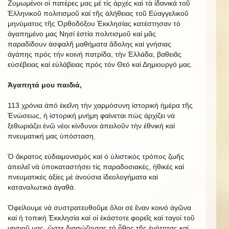
Ζυμωμένοι οἱ πατέρες μας μέ τίς ἀρχές καὶ τὰ ἰδανικά τοῦ
Ἑλληνικοῦ πολιτισμοῦ καί τῆς ἀλήθειας τοῦ Εὐαγγελικοῦ
μηνύματος τῆς Ὀρθοδόξου Ἐκκλησίας κατέστησαν τὸ
ἀγαπημένο μας Νησί ἑστία πολιτισμοῦ καί μᾶς
παραδίδουν ἀσφαλῆ μαθήματα ἄδολης καί γνήσιας
ἀγάπης πρός τήν κοινή πατρίδα, τὴν Ἑλλάδα, βαθειᾶς
εὐσέβειας καί εὐλάβειας πρός τόν Θεό καί Δημιουργό μας.
Ἀγαπητά μου παιδιά,
113 χρόνια ἀπό ἐκεῖνη τὴν χαρμόσυνη ἱστορική ἡμέρα τῆς
Ἑνώσεως, ἡ ἱστορική μνήμη φαίνεται πώς ἀρχίζει νά
ξεθωριάζει ἐνῶ νέοι κίνδυνοι ἀπειλοῦν τὴν ἐθνική καί
πνευματική μας ὑπόσταση.
Ὁ ἄκρατος εὐδαιμονισμός καί ὁ ὑλιστικός τρόπος ζωῆς
ἀπειλεῖ νὰ ὑποκαταστήσει τίς παραδοσιακές, ἠθικές καί
πνευματικές ἀξίες μὲ ἀνούσια ἰδεολογήματα καί
καταναλωτικά ἀγαθά.
Ὀφείλουμε νά συστρατευθοῦμε ὅλοι σέ ἕναν κοινό ἀγῶνα
καί ἡ τοπική Ἐκκλησία καί οἱ ἑκάστοτε φορεῖς καί ταγοί τοῦ
νησιοῦ μας, ὥστε διασώζοντας τό ἦθος τῆς ἑνότητας καί