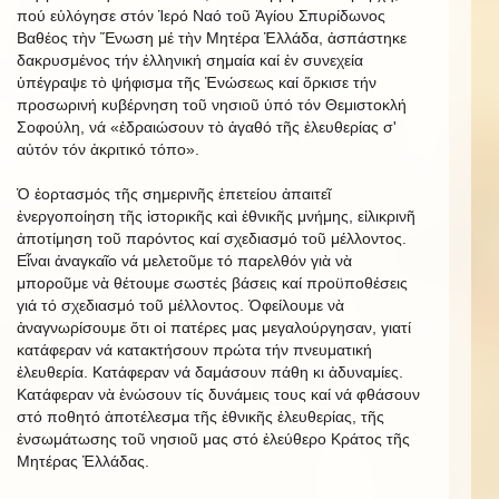
πού εὐλόγησε στόν Ἱερό Ναό τοῦ Ἁγίου Σπυρίδωνος
Βαθέος τὴν Ἕνωση μέ τὴν Μητέρα Ἑλλάδα, ἀσπάστηκε
δακρυσμένος τήν ἑλληνική σημαία καί ἐν συνεχεία
ὑπέγραψε τὸ ψήφισμα τῆς Ἑνώσεως καί ὅρκισε τήν
προσωρινή κυβέρνηση τοῦ νησιοῦ ὑπό τόν Θεμιστοκλή
Σοφούλη, νά «ἐδραιώσουν τὸ ἀγαθό τῆς ἐλευθερίας σ'
αὐτόν τόν ἀκριτικό τόπο».
Ὁ ἑορτασμός τῆς σημερινῆς ἐπετείου ἀπαιτεῖ
ἐνεργοποίηση τῆς ἱστορικῆς καὶ ἐθνικῆς μνήμης, εἰλικρινῆ
ἀποτίμηση τοῦ παρόντος καί σχεδιασμό τοῦ μέλλοντος.
Εἶναι ἀναγκαῖο νά μελετοῦμε τό παρελθόν γιὰ νὰ
μποροῦμε νὰ θέτουμε σωστές βάσεις καί προϋποθέσεις
γιά τό σχεδιασμό τοῦ μέλλοντος. Ὀφείλουμε νὰ
ἀναγνωρίσουμε ὅτι οἱ πατέρες μας μεγαλούργησαν, γιατί
κατάφεραν νά κατακτήσουν πρώτα τήν πνευματική
ἐλευθερία. Κατάφεραν νά δαμάσουν πάθη κι ἀδυναμίες.
Κατάφεραν νὰ ἑνώσουν τίς δυνάμεις τους καί νά φθάσουν
στό ποθητό ἀποτέλεσμα τῆς ἐθνικῆς ἐλευθερίας, τῆς
ἐνσωμάτωσης τοῦ νησιοῦ μας στό ἐλεύθερο Κράτος τῆς
Μητέρας Ἑλλάδας.