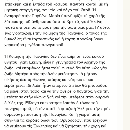
ἐπίσκεψη καὶ ἡ ἐλπίδα τοῦ κόσμου, πάντοτε κρατᾶ, μὲ τὴ
μητρικὴ στοργή της, τὸν Υἱὸ καὶ Λόγο τοῦ Θεοῦ. Ἡ
ἀναφορὰ στὴν Παρθένο Μαρία ὑπενθυμίζει τὴ χαρὰ τῆς
λύτρωσης τοῦ ἀνθρώπου ἀπὸ τὸ Χριστό, γιατί Ἐκείνη
πιστὰ ὑπηρέτησε τὸ μυστήριο τῆς σωτηρίας μας. Γι' αὐτό,
ἐνῶ γιορτάζουμε τὴν Κοίμηση τῆς Παναγίας, ὁ τόνος τῆς
ὑμνωδίας εἶναι ἑορταστικὸς καὶ ἡ ἑορτὴ προσλαμβάνει
χαρακτήρα μεγάλου πανηγυριοῦ.
Ἡ Κοίμηση τῆς Παναγίας δὲν εἶναι κοίμηση ἑνὸς κοινοῦ
θνητοῦ, γιατί Ἐκείνη, εἶναι ἡ γεννήσασα τόν Ἀρχηγὸ τῆς
ζωῆς· καὶ ἑπομένως ἦταν πολὺ φυσικὸ ὅτι Αὐτὴ «ὡς γὰρ
ζωῆς Μητέρα πρὸς τὴν ζωὴν μετέστησεν, ὁ μήτραν
οἰκήσας ἀειπάρθενον», «τάφος καὶ νέκρωσις οὐκ
ἐκράτησεν». Δηλαδὴ ἦταν ἑπόμενο ὅτι δὲν θὰ μποροῦσε
νὰ μείνει στὸν τάφο καὶ νὰ τὴν φθείρει ὁ θάνατος, γιατί τὴν
μετέστησε στὴν αἰώνια ζωὴ καὶ τὴν μετέφερε στὸν οὐρανὸ
ὁ Υἱός της. Εὔλογα ἐπεκράτησε λοιπὸν ὁ τόνος τοῦ
πανηγυρισμοῦ, μὲ τὸν ὁποῖο ἑορτάζει ἡ Ἐκλησία τὴν πρὸς
οὐρανὸν μετάσταση τῆς Παναγίας. Καὶ ἡ γιορτὴ αὐτὴ
συγκινεῖ τὶς καρδιὲς ὅλων τῶν Ὀρθοδόξων, ποῦ τρέχουν
νὰ γεμίσουν τὶς Ἐκκλησίες καὶ νὰ ζητήσουν τὴν χάρη καὶ