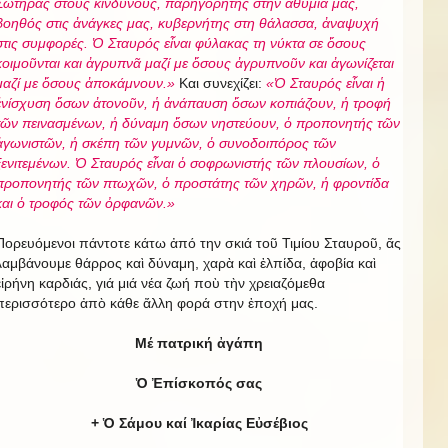
Σωτῆρας στους κινδύνους, παρηγορητής στην ἀθυμία μας,
βοηθός στις ἀνάγκες μας, κυβερνήτης στη θάλασσα, ἀναψυχή
στις συμφορές. Ὁ Σταυρός εἶναι φύλακας τη νύκτα σε ὅσους
κοιμοῦνται και ἀγρυπνᾶ μαζί με ὅσους ἀγρυπνοῦν και ἀγωνίζεται
μαζί με ὅσους ἀποκάμνουν.»
Και συνεχίζει:
«Ὁ Σταυρός εἶναι ἡ
ἐνίσχυση ὅσων ἀτονοῦν, ἡ ἀνάπαυση ὅσων κοπιάζουν, ἡ τροφή
τῶν πεινασμένων, ἡ δύναμη ὅσων νηστεύουν, ὁ προπονητής τῶν
ἀγωνιστῶν, ἡ σκέπη τῶν γυμνῶν, ὁ συνοδοιπόρος τῶν
ξενιτεμένων. Ὁ Σταυρός εἶναι ὁ σοφρωνιστής τῶν πλουσίων, ὁ
προπονητής τῶν πτωχῶν, ὁ προστάτης τῶν χηρῶν, ἡ φροντίδα
και ὁ τροφός τῶν ὀρφανῶν.»
Πορευόμενοι πάντοτε κάτω ἀπό την σκιά τοῦ Τιμίου Σταυροῦ, ἄς
λαμβάνουμε θάρρος καὶ δύναμη, χαρὰ καὶ ἐλπίδα, ἀφοβία καὶ
εἰρήνη καρδιάς, γιά μιά νέα ζωή ποὺ τὴν χρειαζόμεθα
περισσότερο ἀπὸ κάθε ἄλλη φορά στην ἐποχή μας.
Μέ πατρική ἀγάπη
Ὁ Ἐπίσκοπός σας
+ Ὁ Σάμου καί Ἰκαρίας Εὐσέβιος