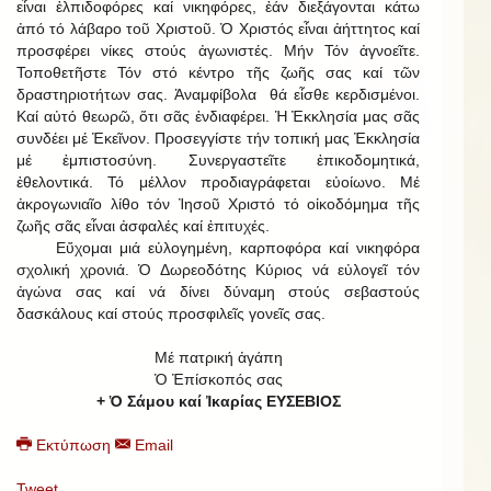
εἶναι ἐλπιδοφόρες καί νικηφόρες, ἐάν διεξάγονται κάτω
ἀπό τό λάβαρο τοῦ Χριστοῦ. Ὁ Χριστός εἶναι ἀήττητος καί
προσφέρει νίκες στούς ἀγωνιστές. Μήν Τόν ἀγνοεῖτε.
Τοποθετῆστε Τόν στό κέντρο τῆς ζωῆς σας καί τῶν
δραστηριοτήτων σας. Ἀναμφίβολα θά εἶσθε κερδισμένοι.
Καί αὐτό θεωρῶ, ὅτι σᾶς ἐνδιαφέρει. Ἡ Ἐκκλησία μας σᾶς
συνδέει μέ Ἐκεῖνον. Προσεγγίστε τήν τοπική μας Ἐκκλησία
μέ ἐμπιστοσύνη. Συνεργαστεῖτε ἐπικοδομητικά,
ἐθελοντικά. Τό μέλλον προδιαγράφεται εὐοίωνο. Μέ
ἀκρογωνιαῖο λίθο τόν Ἰησοῦ Χριστό τό οἰκοδόμημα τῆς
ζωῆς σᾶς εἶναι ἀσφαλές καί ἐπιτυχές.
Εὔχομαι μιά εὐλογημένη, καρποφόρα καί νικηφόρα
σχολική χρονιά. Ὁ Δωρεοδότης Κύριος νά εὐλογεῖ τόν
ἀγώνα σας καί νά δίνει δύναμη στούς σεβαστούς
δασκάλους καί στούς προσφιλεῖς γονεῖς σας.
Μέ πατρική ἀγάπη
Ὁ Ἐπίσκοπός σας
+ Ὁ Σάμου καί Ἰκαρίας ΕΥΣΕΒΙΟΣ
Εκτύπωση
Email
Tweet