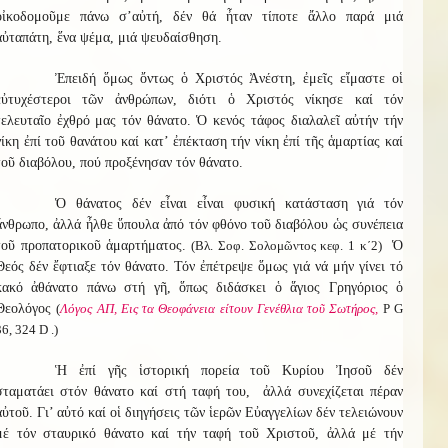
οἰκοδομοῦμε πάνω σ’αὐτή, δέν θά ἦταν τίποτε ἄλλο παρά μιά
αὐταπάτη, ἕνα ψέμα, μιά ψευδαίσθηση.
Ἐπειδή ὅμως ὄντως ὁ Χριστός Ἀνέστη, ἐμεῖς εἴμαστε οἱ
εὐτυχέστεροι τῶν ἀνθρώπων, διότι ὁ Χριστός νίκησε καί τόν
τελευταῖο ἐχθρό μας τόν θάνατο. Ὁ κενός τάφος διαλαλεῖ αὐτήν τήν
νίκη ἐπί τοῦ θανάτου καί κατ’ ἐπέκταση τήν νίκη ἐπί τῆς ἁμαρτίας καί
τοῦ διαβόλου, πού προξένησαν τόν θάνατο.
Ὁ θάνατος δέν εἶναι εἶναι φυσική κατάσταση γιά τόν
ἄνθρωπο, ἀλλά ἦλθε ὕπουλα ἀπό τόν φθόνο τοῦ διαβόλου ὡς συνέπεια
τοῦ προπατορικοῦ ἁμαρτήματος.
(Βλ. Σοφ. Σολομῶντος κεφ. 1 κ΄2)
Ὁ
Θεός δέν ἔφτιαξε τόν θάνατο. Τόν ἐπέτρεψε ὅμως γιά νά μήν γίνει τό
κακό ἀθάνατο πάνω στή γῆ, ὅπως διδάσκει ὁ ἅγιος Γρηγόριος ὁ
Θεολόγος
(
Λόγος ΑΠ, Εις τα Θεοφάνεια είτουν Γενέθλια τοῦ Σωτήρος,
Ρ G
36, 324 D .)
Ἡ ἐπί γῆς ἱστορική πορεία τοῦ Κυρίου Ἰησοῦ δέν
σταματάει στόν θάνατο καί στή ταφή του, ἀλλά συνεχίζεται πέραν
αὐτοῦ. Γι’ αὐτό καί οἱ διηγήσεις τῶν ἱερῶν Εὐαγγελίων δέν τελειώνουν
μέ τόν σταυρικό θάνατο καί τήν ταφή τοῦ Χριστοῦ, ἀλλά μέ τήν