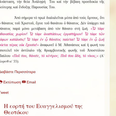
Ἀνάσταση, τήν θεία Ἀνάληψή Του καί τήν βέβαιη προσδοκία τῆς
δεύτερης καί ἔνδοξης Παρουσίας Του.
Ἀπό σήμερα τό πρωϊ διαλαλεῖται μέσα ἀπό τούς ὕμνους, ὅτι
ὁ θάνατος τοῦ Χριστοῦ, ἔγινε τοῦ θανάτου ὁ θάνατος. Δέν ὑπάρχει πιά
θάνατος παρά μόνο μετάβαση ἀπό τόν θάνατο στή ζωή.
«Ὦ τάφε
ἀθανασίας χωρίον! Ὦ τάφε ἀναστάσεως ἐργαστήριον! Ὦ τάφε τῶν
τάφων κατάλυσις! Ὦ τάφε ἐν ᾧ θάνατος παύεται! Ὦ τάφε ἐν ᾧ ζωή
φύεται πέρας οὐκ ἔχουσα!»
ἀναφωνεῖ ὁ Μ. Ἀθανάσιος καί ἡ φωνή του
ἀποτελεῖ τόν ἀντίλαλο τῆς θριαμβευτικῆς φωνῆς τοῦ Ἀποστόλου
Παύλου
«Ποῦ σου, θάνατε, τό κέντρον; Ποῦ σου ἅδη, τό νίκος;»
(Α΄
Κορινθ ιε΄ 55).
Διαβάστε Περισσότερα
Εκτύπωση
Email
Tweet
Η εορτή του Ευαγγελισμού της
Θεοτόκου