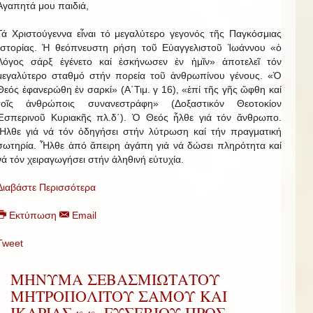
Ἀγαπητά μου παιδιά,
Τά Χριστούγεννα εἶναι τό μεγαλύτερο γεγονός τῆς Παγκόσμιας
Ἱστορίας. Ἡ θεόπνευστη ρήση τοῦ Εὐαγγελιστοῦ Ἰωάννου «ὁ
Λόγος σάρξ ἐγένετο καί ἐσκήνωσεν ἐν ἡμῖν» ἀποτελεῖ τόν
μεγαλύτερο σταθμό στήν πορεία τοῦ ἀνθρωπίνου γένους. «Ὁ
Θεός ἐφανερώθη ἐν σαρκί» (Α΄Τιμ. γ 16), «ἐπί τῆς γῆς ὤφθη καί
τοῖς ἀνθρώποις συνανεστράφη» (Δοξαστικόν Θεοτοκίον
Ἑσπερινοῦ Κυριακῆς πλ.δ΄). Ὁ Θεός ἦλθε γιά τόν ἄνθρωπο.
Ἦλθε γιά νά τόν ὁδηγήσει στήν λύτρωση καί τήν πραγματική
σωτηρία. Ἦλθε ἀπό ἄπειρη ἀγάπη γιά νά δώσει πληρότητα καί
νά τόν χειραγωγήσει στήν ἀληθινή εὐτυχία.
Διαβάστε Περισσότερα
Εκτύπωση
Email
Tweet
ΜΗΝΥΜΑ ΣΕΒΑΣΜΙΩΤΑΤΟΥ
ΜΗΤΡΟΠΟΛΙΤΟΥ ΣΑΜΟΥ ΚΑΙ
ΙΚΑΡΙΑΣ κ.κ. ΕΥΣΕΒΙΟΥ ΠΡΟΣ