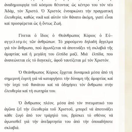
ἀναδημιουργία τοῦ κόσμου θέτοντας ὡς κέντρο του τόν νέο
Ἀδάμ, τόν Χριστό. Ὁ Χριστός ἐνσαρκώνει τήν πραγματική
ἐλευθερία, καθώς νικᾶ καί αὐτόν τόν θάνατο ἀκόμη, γιατί εἶναι
καί προσφέρεται ὡς ἡ ὄντως Ζωή.
Γίνεται ὁ ἴδιος ὁ Θεάνθρωπος Κύριος ὁ
Εὐ-
αγγελισμός
τῶν ἀνθρώπων. Τό χαρούμενο δηλαδή ἄγγελμα
γιά τόν ἄνθρωπο, πού ἀγωνίζεται νά ἀποτινάξει τή σκλαβιά τῆς
ἁμαρτίας καί ἡ μεγάλη του ἐλπίδα μαζί. Μιά ἐλπίδα, που
ἀνανεώνεται εἰς τό διηνεκές, ἀφοῦ ταυτίζεται μέ τόν Χριστόν.
Ὁ Θεάνθρωπος Κύριος ἔρχεται δυναμικά μέσα ἀπό τή
σημερινή ἑορτή γιά νά καταργήσει τήν δύναμη τῆς ἁμαρτίας καί
τήν ἰσχύ τοῦ θανάτου καί νά ὁδηγήσει τόν ἄνθρωπο στήν
ἐλευθερία καί τή σωτηρία του.
Ὁ ἄνθρωπος πλέον, μέσα ἀπό τόν πνευματικό του
ἀγῶνα ζεῖ τήν ἐλευθερία τοῦ Χριστοῦ, μπορεῖ νά ἀποτινάξει
κάθε ζυγό ἀπό τον τράχηλό του, βρίσκει τό σθένος νά
ἀγωνισθεῖ γιά τήν ἀνεξαρτησία του ἀπό τήν ὁποιαδήποτε
σκλαβιά.