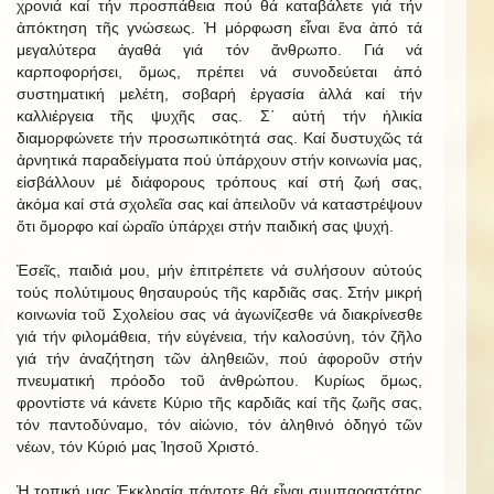
χρονιά καί τήν προσπάθεια πού θά καταβάλετε γιά τήν
ἀπόκτηση τῆς γνώσεως. Ἡ μόρφωση εἶναι ἕνα ἀπό τά
μεγαλύτερα ἀγαθά γιά τόν ἄνθρωπο. Γιά νά
καρποφορήσει, ὅμως, πρέπει νά συνοδεύεται ἀπό
συστηματική μελέτη, σοβαρή ἐργασία ἀλλά καί τήν
καλλιέργεια τῆς ψυχῆς σας. Σ΄ αὐτή τήν ἡλικία
διαμορφώνετε τήν προσωπικότητά σας. Καί δυστυχῶς τά
ἀρνητικά παραδείγματα πού ὑπάρχουν στήν κοινωνία μας,
εἰσβάλλουν μέ διάφορους τρόπους καί στή ζωή σας,
ἀκόμα καί στά σχολεῖα σας καί ἀπειλοῦν νά καταστρέψουν
ὅτι ὄμορφο καί ὡραῖο ὑπάρχει στήν παιδική σας ψυχή.
Ἐσεῖς, παιδιά μου, μήν ἐπιτρέπετε νά συλήσουν αὐτούς
τούς πολύτιμους θησαυρούς τῆς καρδιᾶς σας. Στήν μικρή
κοινωνία τοῦ Σχολείου σας νά ἀγωνίζεσθε νά διακρίνεσθε
γιά τήν φιλομάθεια, τήν εὐγένεια, τήν καλοσύνη, τόν ζῆλο
γιά τήν ἀναζήτηση τῶν ἀληθειῶν, πού ἀφοροῦν στήν
πνευματική πρόοδο τοῦ ἀνθρώπου. Κυρίως ὅμως,
φροντἰστε νά κάνετε Κύριο τῆς καρδιᾶς καί τῆς ζωῆς σας,
τόν παντοδύναμο, τόν αἰώνιο, τόν ἀληθινό ὁδηγό τῶν
νέων, τόν Κύριό μας Ἰησοῦ Χριστό.
Ἡ τοπική μας Ἐκκλησία πάντοτε θά εἶναι συμπαραστάτης