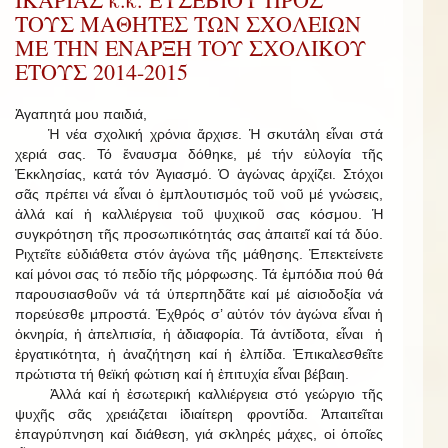
ΤΟΥΣ ΜΑΘΗΤΕΣ ΤΩΝ ΣΧΟΛΕΙΩΝ
ΜΕ ΤΗΝ ΕΝΑΡΞΗ ΤΟΥ ΣΧΟΛΙΚΟΥ
ΕΤΟΥΣ 2014-2015
Ἀγαπητά μου παιδιά,
Ἡ νέα σχολική χρόνια ἄρχισε. Ἡ σκυτάλη εἶναι στά
χεριά σας. Τό ἔναυσμα δόθηκε, μέ τήν εὐλογία τῆς
Ἐκκλησίας, κατά τόν Ἁγιασμό. Ὁ ἀγώνας ἀρχίζει. Στόχοι
σᾶς πρέπει νά εἶναι ὁ ἐμπλουτισμός τοῦ νοῦ μέ γνώσεις,
ἀλλά καί ἡ καλλιέργεια τοῦ ψυχικοῦ σας κόσμου. Ἡ
συγκρότηση τῆς προσωπικότητάς σας ἀπαιτεῖ καί τά δύο.
Ριχτεῖτε εὐδιάθετα στόν ἀγώνα τῆς μάθησης. Ἐπεκτείνετε
καί μόνοι σας τό πεδίο τῆς μόρφωσης. Τά ἐμπόδια πού θά
παρουσιασθοῦν νά τά ὑπερπηδᾶτε καί μέ αἰσιοδοξία νά
πορεύεσθε μπροστά. Ἐχθρός σ’ αὐτόν τόν ἀγώνα εἶναι ἡ
ὀκνηρία, ἡ ἀπελπισία, ἡ ἀδιαφορία. Τά ἀντίδοτα, εἶναι ἡ
ἐργατικότητα, ἡ ἀναζήτηση καί ἡ ἐλπίδα. Ἐπικαλεσθεῖτε
πρώτιστα τή θεϊκή φώτιση καί ἡ ἐπιτυχία εἶναι βέβαιη.
Ἀλλά καί ἡ ἐσωτερική καλλιέργεια στό γεώργιο τῆς
ψυχῆς σᾶς χρειάζεται ἰδιαίτερη φροντίδα. Ἀπαιτεῖται
ἐπαγρύπνηση καί διάθεση, γιά σκληρές μάχες, οἱ ὁποῖες