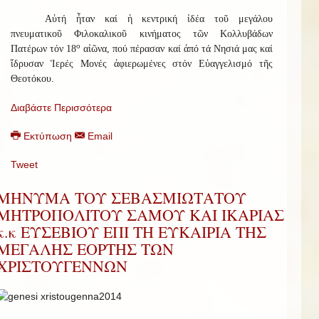
Αὐτή ἦταν καί ἡ κεντρική ἰδέα τοῦ μεγάλου
πνευματικοῦ Φιλοκαλικοῦ κινήματος τῶν Κολλυβάδων
ο
Πατέρων τόν 18
αἰῶνα, πού πέρασαν καί ἀπό τά Νησιά μας καί
ἵδρυσαν Ἱερές Μονές ἀφιερωμένες στόν Εὐαγγελισμό τῆς
Θεοτόκου.
Διαβάστε Περισσότερα
Εκτύπωση
Email
Tweet
ΜΗΝΥΜΑ ΤΟΥ ΣΕΒΑΣΜΙΩΤΑΤΟΥ
ΜΗΤΡΟΠΟΛΙΤΟΥ ΣΑΜΟΥ ΚΑΙ ΙΚΑΡΙΑΣ
κ.κ ΕΥΣΕΒΙΟΥ ΕΠΙ ΤΗ ΕΥΚΑΙΡΙΑ ΤΗΣ
ΜΕΓΑΛΗΣ ΕΟΡΤΗΣ ΤΩΝ
ΧΡΙΣΤΟΥΓΕΝΝΩΝ