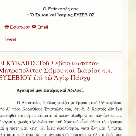
Ὁ Ἐπίσκοπός σας
+ Ὁ Σάμου καί Ἰκαρίας ΕΥΣΕΒΙΟΣ
Εκτύπωση
Email
Tweet
ΕΓΚΥΚΛΙΟΣ Τοῦ Σεβασμιωτάτου
Μητροπολίτου Σάμου καί Ἰκαρίας κ.κ.
ΕΥΣΕΒΙΟΥ ἐπί τῷ Ἁγίῳ Πάσχᾳ
Ἀγαπητοί μου Πατέρες καί Ἀδελφοί,
ο
Ὁ Ἀπόστολος Παῦλος τονίζει μέ ἔμφαση στό 15
κεφάλαιο
τῆς Α΄ πρός Κορινθίους Ἐπιστολῆς του, ὅτι ἄν ὁ Χριστός δέν ἔχει
ἀναστηθεῖ τότε ἐμεῖς εἴμαστε οἱ πλέον ἀξιοθρήνητοι τῶν ἀνθρώπων.
Πράγματι, χωρίς τήν ἀνάσταση τοῦ Χριστοῦ εἶναι ἄδειο τό κήρυγμα
καί ἡ πίστη μας κενή. Κι ἐμεῖς ἀξιολύπητοι, γιατί ὅλη μας ἡ πίστη,
ὅλο αὐτό πού ὀνομάζουμε πνευματική ἐμπειρία κι ὅλη ἡ ζωή, πού