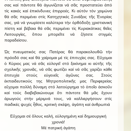
σας καί πάντοτε θά ἀγωνίζεται νά σᾶς προστατεύει ἀπό
τίς κακές καί ἐπικίνδυνες ἐπιρροές. Κι αὐτόν τόν χειμώνα
θά σᾶς περιμένει στίς Κατηχητικές Συνάξεις τῆς Ἐνορίας
σας, γιά νά γνωρίσετε καλύτερα τήν ὀρθόδοξη χριστιανική
πίστη καί βέβαια θά σᾶς περιμένει τίς Κυριακάτικες θεῖες
Λειτουργίες, ὅπου μπορεῖτε νά ζήσετε στιγμές
παραδείσου.
Ὡς πνευματικός σας Πατέρας θά παρακολουθῶ τήν
πρόοδό σας καί θά χαίρομαι μέ τίς ἐπιτυχίες σας. Εὔχομαι
ὁ Κύριος μας νά σᾶς εὐλογεῖ στό ξεκίνημα κι αὐτῆς τῆς
σχολικῆς χρονιᾶς, νά σᾶς φωτίζει καί νά σᾶς χαρίζει κάθε
ἐπιτυχία στούς εὐγενεῖς ἀγῶνες σας. Στούς
ἐκπαιδευτικούς της Μητροπολιτικῆς μας Περιφερείας
εὔχομαι πολλή δύναμη στό λειτούργημα τό ὁποῖο ἀσκοῦν
καί τούς διαβεβαιώνουμε ὅτι πάντοτε θά μᾶς ἔχουν
ἀρωγούς στήν μέριμνά τους, νά καλλιεργήσουν στίς
παιδικές ψυχές ἦθος, κριτική σκέψη, ἀγάπη καί ἀνθρωπιά
Εὔχομαι σέ ὅλους καλή, εὐλογημένη καί δημιουργική
χρονιά!
Μέ πατρική ἀγάπη