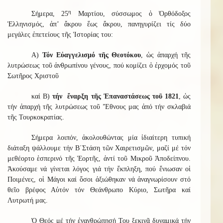
η
Σήμερα, 25
Μαρτίου, σύσσωμος ὁ Ὀρθόδοξος
Ἑλληνισμός, ἀπ’ ἄκρου ἕως ἄκρου, πανηγυρίζει τίς δύο
μεγάλες ἐπετείους τῆς Ἱστορίας του:
Α)
Τόν Εὐαγγελισμό τῆς Θεοτόκου
, ὡς ἀπαρχή τῆς
λυτρώσεως τοῦ ἀνθρωπίνου γένους, πού κομίζει ὁ ἐρχομός τοῦ
Σωτῆρος Χριστοῦ
καί Β)
τήν ἔναρξη τῆς Ἐπαναστάσεως τοῦ 1821
, ὡς
τήν ἀπαρχή τῆς λυτρώσεως τοῦ Ἔθνους μας ἀπό τήν σκλαβιά
τῆς Τουρκοκρατίας.
Σήμερα λοιπόν, ἀκολουθώντας μία ἰδιαίτερη τυπική
διάταξη ψάλλουμε τήν Β΄Στάση τῶν Χαιρετισμῶν, μαζί μέ τόν
μεθέορτο ἑσπερινό τῆς Ἑορτῆς, ἀντί τοῦ Μικροῦ Ἀποδείπνου.
Ἀκούσαμε νά γίνεται λόγος γιά τήν ἔκπληξη, πού ἔνιωσαν οἱ
Ποιμένες, οἱ Μάγοι καί ὅσοι ἀξιώθηκαν νά ἀναγνωρίσουν στό
θεῖο βρέφος Αὐτόν τόν Θεάνθρωπο Κύριο, Σωτῆρα καί
Λυτρωτή μας.
Ὁ Θεός μέ τήν ἐνανθρώπησή Του ξεκινᾶ δυναμικά τήν