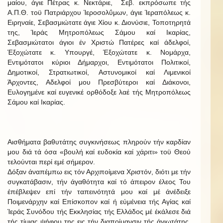
μαίου, άγιε Πέτρας κ. Νεκτάριε, Σεβ. εκπρόσωπε τής
Α.Π.Θ. τοϋ Πατριάρχου Ίεροσολΰμων, άγιε Ίεραπόλεως κ.
Ειρηναίε, Σεβασμιώτατε άγιε Χίου κ. Διονύσιε, Τοποτηρητά
της, Ίεράς Μητροπόλεως Σάμου καί Ικαρίας,
Σεβασμιώτατοι άγιοι έν Χριστώ Πατέρες καί άδελφοί,
Έξοχώτατε κ. Υπουργέ, Έξοχώτατε κ. Νομάρχα,
Εντιμότατοι κύριοι Δήμαρχοι, Εντιμότατοι Πολιτικοί,
Δημοτικοί, Στρατιωτικοί, Αστυνομικοί καί Λιμενικοί
Άρχοντες, Αδελφοί μου Πρεσβύτεροι καί Διάκονοι,
Ευλογημένε καί ευγενικέ ορθόδοξε λαέ τής Μητροπόλεως
Σάμου καί Ικαρίας.
Αισθήματα βαθυτάτης συγκινήσεως πληρούν τήν καρδίαν
μου διά τά όσα «βουλή καί ευδοκία καί χάριτι» τοϋ Θεού
τελούνται περί εμέ σήμερον.
Δόξαν άναπέμπω εις τόν Αρχιποίμενα Χριστόν, διότι με τήν
συγκατάβασιν, τήν άγαθότητα καί τό άπειρον έλεος Του
έπέβλεψεν επί τήν ταπεινότητά μου καί μέ άνέδειξε
Ποιμενάρχην καί Επίσκοπον καί ή εύμένεια τής Αγίας καί
Ίεράς Συνόδου τής Εκκλησίας τής Ελλάδος μέ έκάλεσε διά
τής τίμιας ψήφου της εις τήν διαποίμανσιν τής άγιωτάτης,