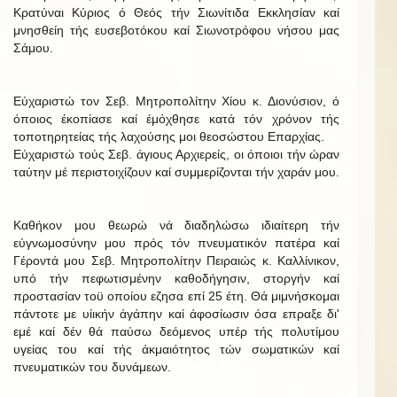
Κρατύναι Κύριος ό Θεός τήν Σιωνίτιδα Εκκλησίαν καί
μνησθείη τής ευσεβοτόκου καί Σιωνοτρόφου νήσου μας
Σάμου.
Εύχαριστώ τον Σεβ. Μητροπολίτην Χίου κ. Διονύσιον, ό
όποιος έκοπίασε καί έμόχθησε κατά τόν χρόνον τής
τοποτηρητείας τής λαχούσης μοι θεοσώστου Επαρχίας.
Εύχαριστώ τούς Σεβ. άγιους Αρχιερείς, οι όποιοι τήν ώραν
ταύτην μέ περιστοιχίζουν καί συμμερίζονται τήν χαράν μου.
Καθήκον μου θεωρώ νά διαδηλώσω ιδιαίτερη τήν
εύγνωμοσύνην μου πρός τόν πνευματικόν πατέρα καί
Γέροντά μου Σεβ. Μητροπολίτην Πειραιώς κ. Καλλίνικον,
υπό τήν πεφωτισμένην καθοδήγησιν, στοργήν καί
προστασίαν τοϋ οποίου εζησα επί 25 έτη. Θά μιμνήσκομαι
πάντοτε με υίικήν άγάπην καί άφοσίωσιν όσα επραξε δι'
εμέ καί δέν θά παύσω δεόμενος υπέρ τής πολυτίμου
υγείας του καί τής άκμαιότητος τών σωματικών καί
πνευματικών του δυνάμεων.