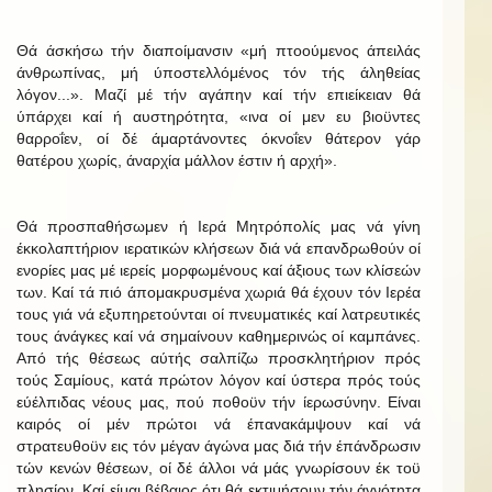
Θά άσκήσω τήν διαποίμανσιν «μή πτοούμενος άπειλάς
άνθρωπίνας, μή ύποστελλόμένος τόν τής άληθείας
λόγον...». Μαζί μέ τήν αγάπην καί τήν επιείκειαν θά
ύπάρχει καί ή αυστηρότητα, «ινα οί μεν ευ βιοϋντες
θαρροΐεν, οί δέ άμαρτάνοντες όκνοΐεν θάτερον γάρ
θατέρου χωρίς, άναρχία μάλλον έστιν ή αρχή».
Θά προσπαθήσωμεν ή Ιερά Μητρόπολίς μας νά γίνη
έκκολαπτήριον ιερατικών κλήσεων διά νά επανδρωθούν οί
ενορίες μας μέ ιερείς μορφωμένους καί άξιους των κλίσεών
των. Καί τά πιό άπομακρυσμένα χωριά θά έχουν τόν Ιερέα
τους γιά νά εξυπηρετούνται οί πνευματικές καί λατρευτικές
τους άνάγκες καί νά σημαίνουν καθημερινώς οί καμπάνες.
Από τής θέσεως αύτής σαλπίζω προσκλητήριον πρός
τούς Σαμίους, κατά πρώτον λόγον καί ύστερα πρός τούς
εύέλπιδας νέους μας, πού ποθοϋν τήν ίερωσύνην. Είναι
καιρός οί μέν πρώτοι νά έπανακάμψουν καί νά
στρατευθοϋν εις τόν μέγαν άγώνα μας διά τήν έπάνδρωσιν
τών κενών θέσεων, οί δέ άλλοι νά μάς γνωρίσουν έκ τοϋ
πλησίον. Καί είμαι βέβαιος ότι θά εκτιμήσουν τήν άγνότητα