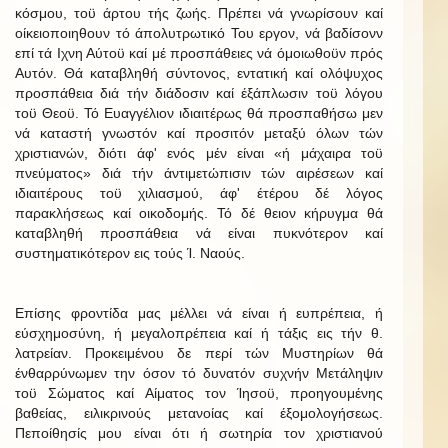
κόσμου, τοϋ άρτου τής ζωής. Πρέπει νά γνωρίσουν καί
οίκειοποιηθουν τό άπολυτρωτικό Του εργον, νά βαδίσονν
επί τά Ιχνη Αύτοϋ καί μέ προσπάθειες νά όμοιωθοϋν πρός
Αυτόν. Θά καταβληθή σύντονος, εντατική καί ολόψυχος
προσπάθεια διά τήν διάδοσιν καί έξάπλωσιν τοϋ λόγου
τοϋ Θεοϋ. Τό Ευαγγέλιον ιδιαιτέρως θά προσπαθήσω μεν
νά καταστή γνωστόν καί προσιτόν μεταξύ όλων τών
χριστιανών, διότι άφ' ενός μέν είναι «ή μάχαιρα τοϋ
πνεύματος» διά τήν άντιμετώπισιν τών αιρέσεων καί
ιδιαιτέρους τοϋ χιλιασμού, άφ' έτέρου δέ λόγος
παρακλήσεως καί οικοδομής. Τό δέ θειον κήρυγμα θά
καταβληθή προσπάθεια νά είναι πυκνότερον καί
συστηματικότερον εις τούς Ί. Ναούς.
Επίσης φροντίδα μας μέλλει νά είναι ή ευπρέπεια, ή
εύσχημοσύνη, ή μεγαλοπρέπεια καί ή τάξις εις τήν θ.
λατρείαν. Προκειμένου δε περί τών Μυστηρίων θά
ένθαρρύνωμεν την όσον τό δυνατόν συχνήν Μετάληψιν
τοϋ Σώματος καί Αίματος τον Ίησοϋ, προηγουμένης
βαθείας, ειλικρινούς μετανοίας καί έξομολογήσεως.
Πεποίθησίς μου είναι ότι ή σωτηρία τον χριστιανού