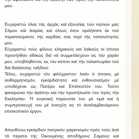
μου.
Ευχαριστώ όλας τάς άρχάς καί εξουσίας τών νησιών μας
Σάμου καί Ικαρίας καί όλους όσοι ομιλήσατε έκ τοϋ
περισσεύματος τής καρδίας σας περί τής ταπεινότητός
μου.
Εύχαριστώ τούς φίλους κληρικούς καί λαϊκούς οί όποιοι
προσήλθαν είδικώς διά νά συμμετάσχουν εις τήν χαράν
μου, υποβληθέντες εις τόν κόπον καί τήν ταλαιπωρίαν τοϋ
διά θαλάσσης ταξιδιού.
Τέλος, ευχαριστώ τόν φιλόχριστον λαόν ό όποιος μέ
αυθορμητισμόν, εγκαρδιότητα καί ενθουσιασμόν μέ
υποδέχεται ώς Πατέρα καί Επίσκοπόν του. Τοϋτο
φανερώνει τήν άγάπην καί τήν προσήλωσίν του πρός τήν
Εκκλησίαν. Ή ευγενική παρουσία του μέ τιμά καί ή
συμπροσευχή του μέ ένισχύη εις τό άναλαμβανόμενον
επισκοπικόν έργον.
Απευθύνω εγκάρδιον πατρικόν χαιρετισμόν πρός τούς άνά
τά πέρατα τής Οικουμένης αποδήμους Σαμίους καί