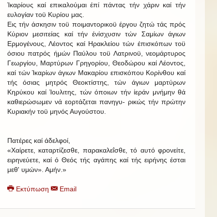
Ίκαρίους καί επικαλούμαι έπί πάντας τήν χάριν καί τήν
ευλογίαν τοϋ Κυρίου μας.
Εις τήν άσκησιν τοϋ ποιμαντορικοϋ έργου ζητώ τάς πρός
Κύριον μεσιτείας καί τήν ένίσχυσιν τών Σαμίων άγιων
Ερμογένους, Λέοντος καί Ηρακλείου τών έπισκόπων τοϋ
όσιου πατρός ήμών Παύλου τοϋ Λατρινοϋ, νεομάρτυρος
Γεωργίου, Μαρτύρων Γρηγορίου, Θεοδώρου καί Λέοντος,
καί τών Ίκαρίων άγιων Μακαρίου επισκόπου Κορίνθου καί
τής όσιας μητρός Θεοκτίστης, τών άγιων μαρτύρων
Κηρύκου καί Ίουλιτης, τών όποιων τήν ίεράν μνήμην θά
καθιερώσωμεν νά εορτάζεται πανηγυ- ρικώς τήν πρώτην
Κυριακήν τοϋ μηνός Αυγούστου.
Πατέρες καί άδελφοί,
«Χαίρετε, καταρτίζεσθε, παρακαλεΐσθε, τό αυτό φρονείτε,
ειρηνεύετε, καί ό Θεός τής αγάπης καί τής ειρήνης έσται
μεθ' υμών». Αμήν.»
Εκτύπωση
Email