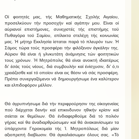
Οί φοιτητές μας, τής Μαθηματικής Σχολής Αιγαίου,
προσελκύουν τήν προσοχήν καί αγάπην μου. Είναι οί
αύριανοί επιστήμονες, συνεχιστές τής επιστήμης τοϋ
Πυθαγόρα τοϋ Σαμίου, επίλεκτα στελέχη τής κοινωνίας
μας. Ή μήτηρ Εκκλησία ίσταται παρά τό πλευρόν των. Ή
Σάμος τώρα τούς προσφέρει τήν φιλόξενον άγκάλην της.
Αϋριον θά είναι ή γλνκυτάτη άνάμνησις τών φοιτητικών
τους χρόνων. Ή Μητρόπολις θά είναι ανοικτή ιδιαιτέρως
δι' έσάς τούς νέους, διά συμβουλήν καί ένίσχυσιν, δι' ό,τι
χρειάζεσθε καί τό οποίον είναι εις θέσιν νά σάς προσφέρη.
Πρέπει συνεργαζόμενοι νά δημιουργήσωμε ένα καλύτερον
και ελπιδοφόρον μέλλον.
Θά άγρυπνήσωμε διά τήν περιφρούρησιν της οίκογενείας
πού διέρχεται δεινήν καί επικινδυνον ηθικήν κρίσιν καί
σείεται εκ θεμέλιων. Θά ένδιαφερθοϋμε διά τό πολιόν
γήρας καί θα άναδιαρθρώσωμεν καί θά άνακαινίσωμεν τα
ύπάρχοντα Γηροκομεία τής Ί. Μητροπόλεως διά μίαν
αξιοπρεπή διαβίωσιν. Θά άγκαλιάσωμεν όλους σας. «Τό