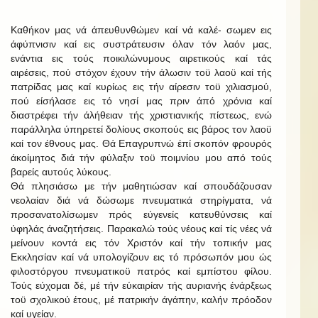
Καθήκον μας νά άπευθυνθώμεν καί νά καλέ- σωμεν εις
άφύπνισιν καί εις συστράτευσιν όλαν τόν λαόν μας,
ενάντια εις τούς ποικιλώνυμους αιρετικούς καί τάς
αιρέσεις, πού στόχον έχουν τήν άλωσιν τοϋ λαοϋ καί τής
πατρίδας μας καί κυρίως εις τήν αίρεσιν τοϋ χιλιασμού,
πού είσήλασε εις τό νησί μας πριν άπό χρόνια καί
διαστρέφει τήν άλήθειαν τής χριστιανικής πίστεως, ενώ
παράλληλα ύπηρετεί δολίους σκοπούς εις βάρος τον λαοϋ
καί τον έθνους μας. Θά Επαγρυπνώ έπί σκοπόν φρουρός
άκοίμητος διά τήν φύλαξιν τοϋ ποιμνίου μου από τούς
βαρείς αυτούς λύκους.
Θά πλησιάσω με τήν μαθητιώσαν καί σπουδάζουσαν
νεολαίαν διά νά δώσωμε πνευματικά στηρίγματα, νά
προσανατολίσωμεν πρός εύγενείς κατευθύνσεις καί
ύφηλάς άναζητήσεις. Παρακαλώ τούς νέους καί τίς νέες νά
μείνουν κοντά εις τόν Χριστόν καί τήν τοπικήν μας
Εκκλησίαν καί νά υπολογίζουν εις τό πρόσωπόν μου ώς
φιλοστόργου πνευματικοϋ πατρός καί εμπίστου φίλου.
Τούς εύχομαι δέ, μέ τήν εύκαιρίαν τής αυριανής ένάρξεως
τοϋ σχολικού έτους, μέ πατρικήν άγάπην, καλήν πρόοδον
καί υγείαν.