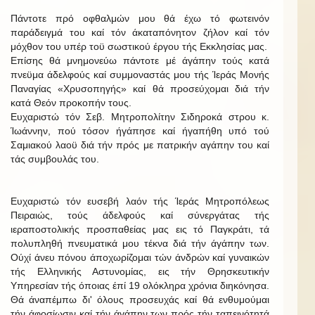
Πάντοτε πρό οφθαλμών μου θά έχω τό φωτεινόν
παράδειγμά του καί τόν άκαταπόνητον ζήλον καί τόν
μόχθον του υπέρ τοϋ σωστικού έργου τής Εκκλησίας μας.
Επίσης θά μνημονεύω πάντοτε μέ άγάπην τούς κατά
πνεϋμα άδελφούς καί συμμοναστάς μου τής Ίεράς Μονής
Παναγίας «Χρυσοπηγής» καί θά προσεύχομαι διά τήν
κατά Θεόν προκοπήν τους.
Ευχαριστώ τόν Σεβ. Μητροπολίτην Σιδηροκά στρου κ.
Ίωάννην, πού τόσον ήγάπησε καί ήγαπήθη υπό τού
Σαμιακού λαοϋ διά τήν πρός με πατρικήν αγάπην του καί
τάς συμβουλάς του.
Ευχαριστώ τόν ευσεβή λαόν τής Ίεράς Μητροπόλεως
Πειραιώς, τούς άδελφούς καί σύνεργάτας τής
ιεραποστολικής προσπαθείας μας εις τό Παγκράτι, τά
πολυπληθή πνευματικά μου τέκνα διά τήν άγάπην των.
Ούχί άνευ πόνου άποχωρίζομαι τών άνδρών καί γυναικών
τής Ελληνικής Αστυνομίας, εις τήν Θρησκευτικήν
Υπηρεσίαν τής όποιας έπί 19 ολόκληρα χρόνια διηκόνησα.
Θά άναπέμπω δι' όλους προσευχάς καί θά ενθυμούμαι
τήν άφοσίωσιν καί τήν άγάπην των πρός τήν ταπεινότητά