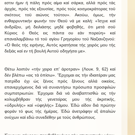
εστιν ήμιν ή πάλη πρός αίμα καί σάρκα, αλλά πρός τάς
άρχάς, πρός τάς εξουσίας, πρός τούς κοσμοκράτορας τοϋ
σκότους τοϋ αιώνος τούτου». Ακούω, όμως, τήν
ενθαρρυντικήν φωνήν τον Θεοϋ νά με καλή: «Ίσχνε καί
άνδρίζου, μή δειλιάσης μηδέ φοβηθής, ότι μετά σοϋ
Κύριος ό Θεός εις πάντα ου εάν πορεύη» καί
επαναλαμβάνω τό τοϋ αγίου Γρηγορίου τοϋ Ναζιανζηνού:
«Ό θεός τής ειρήνης, Αυτός κρατήσειε τής χειρός μου τής
δεξιάς καί εν τή βουλή Αυτοϋ οδηγήσει με».
Θέτω λοιπόν «τήν χειρα επ' άροτραν» (Λουκ. 9, 62) καί
δέν βλέπω «εις τά όπίσω». 'Έρχομαι εις τήν ιδιαιτέραν μας
πατρίδα όχι ώς ξένος πρός ξένους αλλά οικείος,
επανερχόμενος διά νά συναντήσω πρόσωπα προσφιλών
συμπατριωτών. Έρχομαι διά νά άναβαπτισθώ εις τήν
κολυμβήθραν τής γενετείρας μου τής άκριτικής,
«ύδρυλής» καί «ύφηλής» Σάμου. Έδώ είδον διά πρώτην
φοράν τό φως τής ήμέρας. Έδώ άνετράφην εξ άπαλών
ονύχων καί εδώ συνεδέθην με τούς άνθρώπους.