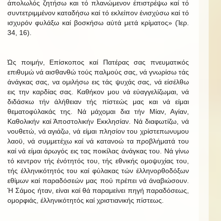
άπολωλός ζητήσω και τό πλανώμενον έπιστρέψω καί τό
συντετριμμένον καταδήσω καί τό εκλείπον ένισχύσω καί τό
ισχυρόν φυλάξω καί βοσκήσω αύτά μετά κρίματος» (Ίερ.
34, 16).
Ώς ποιμήν, Επίσκοπος καί Πατέρας σας πνευματικός
επιθυμώ νά αισθανθώ τούς παλμούς σας, νά γνωρίσω τάς
άνάγκας σας, να ομιλήσω εις τάς ψυχάς σας, νά είσέλθω
εις την καρδίας σας. Καθήκον μου νά εύαγγελίζωμαι, νά
διδάσκω τήν άλήθειαν τής πίστεώς μας και νά είμαι
θεματοφύλακάς της. Νά μάχομαι δια τήν Μίαν, Αγίαν,
Καθολικήν καί Άποστολικήν Εκκλησίαν. Νά διαφωτίζω, νά
νουθετώ, νά αγιάζω, νά είμαι πλησίον του χρίστεπωνυμου
λαοϋ, νά συμμετέχω καί νά κατανοώ τα προβλήματά του
καί νά είμαι άρωγός εις τας ποικίλας άνάγκας του. Νά γίνω
τό κεντρον τής ένότητός του, τής εθνικής ομοψυχίας του,
τής έλληνικότητός του καί φύλακας τών έλληνορθοδόξων
εθίμων καί παραδόσεών μας πού πρέπει νά άναβιώσουν.
Ή Σάμος ήταν, είναι καί θά παραμείνει πηγή παραδόσεως,
ομορφιάς, έλληνικότητός καί χριστιανικής πίστεως.