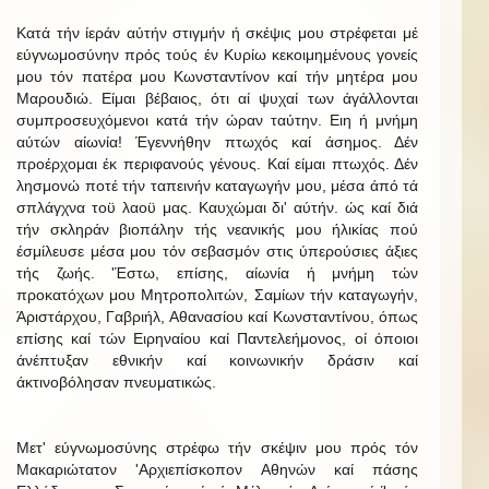
Κατά τήν ίεράν αύτήν στιγμήν ή σκέψις μου στρέφεται μέ
εύγνωμοσύνην πρός τούς έν Κυρίω κεκοιμημένους γονείς
μου τόν πατέρα μου Κωνσταντίνον καί τήν μητέρα μου
Μαρουδιώ. Είμαι βέβαιος, ότι αί ψυχαί των άγάλλονται
συμπροσευχόμενοι κατά τήν ώραν ταύτην. Ειη ή μνήμη
αύτών αίωνία! Έγεννήθην πτωχός καί άσημος. Δέν
προέρχομαι έκ περιφανούς γένους. Καί είμαι πτωχός. Δέν
λησμονώ ποτέ τήν ταπεινήν καταγωγήν μου, μέσα άπό τά
σπλάγχνα τοϋ λαοϋ μας. Καυχώμαι δι' αύτήν. ώς καί διά
τήν σκληράν βιοπάλην τής νεανικής μου ήλικίας πού
έσμίλευσε μέσα μου τόν σεβασμόν στις ύπερούσιες άξιες
τής ζωής. 'Έστω, επίσης, αίωνία ή μνήμη τών
προκατόχων μου Μητροπολιτών, Σαμίων τήν καταγωγήν,
Άριστάρχου, Γαβριήλ, Αθανασίου καί Κωνσταντίνου, όπως
επίσης καί τών Ειρηναίου καί Παντελεήμονος, οί όποιοι
άνέπτυξαν εθνικήν καί κοινωνικήν δράσιν καί
άκτινοβόλησαν πνευματικώς.
Μετ' εύγνωμοσύνης στρέφω τήν σκέψιν μου πρός τόν
Μακαριώτατον 'Αρχιεπίσκοπον Αθηνών καί πάσης