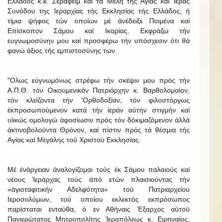
Ελλάδος κ.κ. Σεραφείμ καί τά Μέλη τής Αγίας καί Ίεράς
Συνόδου της Ιεραρχίας τής Εκκλησίας τής Ελλάδος, ή
τίμια ψήφος τών οποίων μέ άνέδειξε Ποιμένα καί
Επίσκοπον Σάμου καί Ικαρίας. Εκφράζω τήν
ευγνωμοσύνην μου καί προσφέρω τήν υπόσχεσιν ότι θά
φανώ άξιος τής εμπιστοσύνης των.
"Ολως εύγνωμόνως στρέφω τήν σκέψιν μου πρός τήν
Α.Π.Θ. τόν Οικουμενικόν Πατριάρχην κ. Βαρθολομαίον,
τόν κλείζοντα τήν 'Ορθοδοξίαν, τόν φιλοστόργως
έκπροσωπούμενον κατά τήν ίεράν αύτήν στιγμήν καί
υίικώς ομολογώ άφοσίωσιν πρός τόν δόκιμαζόμενον άλλά
άκτινοβολοϋντα Θρόνον, καί πίστιν πρός τά θέσμια τής
Αγίας καί Μεγάλης τοϋ Χριστού Εκκλησίας.
Μέ ένάργειαν άναλογίζομαι τούς έκ Σάμου παλαιούς καί
νέους Ίεράρχας τούς άπό ετών πλαισιούντας τήν
«άγιοταφιτικήν Αδελφότητα» τοϋ Πατριαρχείου
Ιεροσολύμων, τοϋ οποίου εκλεκτός εκπρόσωπος
παρίσταται ενταύθα, ό εν Αθήναις Έξαρχος αύτοϋ
Πανιερώτατος Μητροπολίτης Ίεραπόλεως κ. Ειρηναίος.