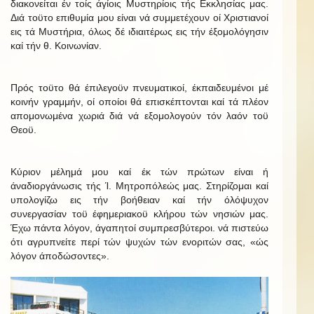
διακονείται έν τοίς άγίοις Μυστηρίοις τής Εκκλησίας μας.
Διά τοϋτο επιθυμία μου είναι νά συμμετέχουν οί Χριστιανοί
εις τά Μυστήρια, όλως δέ ιδιαιτέρως εις τήν έξομολόγησιν
καί τήν θ. Κοινωνίαν.
Πρός τοϋτο θά έπιλεγοϋν πνευματικοί, έκπαιδευμένοι μέ
κοινήν γραμμήν, οί οποίοι θά επισκέπτονται καί τά πλέον
απομονωμένα χωριά διά νά εξομολογούν τόν λαόν τοϋ
Θεοϋ.
Κύριον μέλημά μου καί έκ τών πρώτων είναι ή
άναδιοργάνωσις τής Ί. Μητροπόλεώς μας. Στηρίζομαι καί
υπολογίζω εις τήν βοήθειαν καί τήν όλόψυχον
συνεργασίαν τοϋ έφημεριακοϋ κλήρου τών νησιών μας.
Έχω πάντα λόγον, άγαπητοί συμπρεσβύτεροι. νά πιστεύω
ότι αγρυπνείτε περί τών ψυχών τών ενοριτών σας, «ώς
λόγον άποδώσοντες».