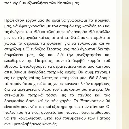
πολυάριθμα εξωκκλήσια τών Νησιών μας.
Πρώτιστον εργον μας θά είναι νά γνωρίσωμε τό ποίμνιόν
μας, νά άφουγκρασθοϋμε τόν σφιγμόν τής καρδιάς του καί
τις άνάγκες του. Θά κατεβοϋμε εις τήν άγοράν. Θά εισέλθω
μεν εις τά μαγαζιά καί εις τά σπίτια. Θά έπισκεπτόμεθα τά
χωριά, τά σχολεία, τά φυλάκια, γιά νά εύλογοϋμε καί νά
στηρίζουμε. Ό ένδοξος Στρατός μας, πού άγρυπνεί διά τήν
άσφάλειάν μας, ώς καί διά τήν άνεξαρτησίαν καί
ελευθερίαν τής Πατρίδας, συνιστά άκριβό κομμάτι τοϋ
έθνους. Έπευλογοϋμεν τά στρατευμένα νιάτα μας καί τούς
απευθύνομε έγκάρδιες πατρικές ευχές. Θά συμμετέχουμε
εις τις χαρές καί τις λύπες τοϋ ποιμνίου μας. Θά δίδουμε
τό παρόν όπου χρειάζεται, χωρίς κανένα υλικόν συμφέρον,
διά νά αισθάνεται ό λαός τόν επίσκοπον ώς πατέρα. Θά
στεκώμεθα πατρικά τόσον εις τό πένθος καί τάς
δοκιμασίας όσον καί εις τήν χαράν. Τό Έπισκοπείον θά
είναι κέντρον ενότητας καί εξυπηρετήσεως τών πάντων. Οι
πύλες του θά είναι άνοικτές διά πάντας, όσοι επιθυμούν
νά επι¬κοινωνήσουν μετά τοϋ πνευματικού των Πατρός
ανευ μεσολαβήσεως κανενός.