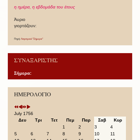
η ημέρα,
η εβδομάδα του έτους
Άυριο
γιορτάζουν:
Πηγή:
Λογισμικό "Σήμερα"
ΣΥΝΑΞΑΡΙΣΤΗΣ
Σήμερα:
P
P
N
N
ΗΜΕΡΟΛΟΓΙΟ
r
r
e
e
e
e
x
x
v
v
t
t
i
i
Y
M
July 1756
o
o
e
o
Δευ
Τρι
Τετ
Πεμ
Παρ
Σαβ
Κυρ
u
u
a
n
1
2
3
4
s
s
r
t
5
6
7
8
9
10
11
Y
M
h