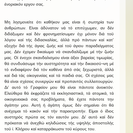
ένοριακόν εργον σας.
Μη λησμονείτε ότι καθήκον μας είναι ή σωτηρία των
άνθρώπων. Είναι άδύνατον νά τό επιτύχωμεν, αν δέν
διδάξωμεν καί δέν φρονηματίσωμεν όχι μόνον διά τοϋ
λόγου καί τής διδασκαλίας, άλλά πρό πάντων καί κατ'
εξοχήν διά τής άγιας ζωής καί τοϋ άγιου παραδείγματος
μας. Δέν έχομεν δικαίωμα νά σκανδαλίζωμε μέ τήν ζωήν
μας. Οί ένοχοι σκανδαλισμου είναι άξιοι βαρείας τιμωρίας,
θά συνδυάσωμε τήν αυστηρότητα καί τήν δικαιοσύ¬νη μέ
τό ενδιαφέρον διά τόν καθένα άπό σάς ξεχωριστά, άλλά
καί διά τάς οίκογενείας καί τά παιδιά σας. Οί σχέσεις μας
θά είναι σχέσεις συνεργών καί προπαντός συλλειτουργών.
Δι' αυτό τό Γραφείον μου θά είναι πάντοτε άνοικτόν.
Ελεύθερα θά έκφράζετε τά εκκλησιαστικά, τά ατομικά, τά
οικογενειακά σας προβλήματα, θά έχετε πάντοτε την
άγάπην μου. Αυτή ή άγάπη όμως δέν σημαίνει ότι θά
ανέχομαι τό κακόν καί τήν παρεκτροπήν. Είμαι ό ίδιος
αυστηρός πρώτα εις τόν εαυτόν μου. Δι' αυτό καί δέν
πρόκειται νά άνεχθώ κηλιδώσεις τής υψηλής άποστολής
τοϋ ί. Κλήρου καί καταρράκωσιν τοϋ κύρους του.