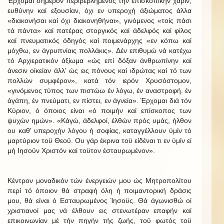
Έρχομαι σήμερον περιβεβλημένος τήν επισκοπικήν χάριν,
ευθύνην καί εξουσίαν, όχι εν υπεροχή άξιώματος άλλα
«διακονήσαι καί όχι διακονηθήναι», γινόμενος «τοίς πάσι
τά πάντα» καί πατέρας στοργικός καί άδελφός καί φίλος
καί πνευματικός όδηγός καί ποιμενάρχης «εν κόπω καί
μόχθω, εν άγρυπνίαις πολλάκις». Δέν επιθυμώ νά κατέχω
τό Αρχιερατικόν άξίωμα «ώς επί δόξαν άνθρωπίνην καί
άνεσιν οίκείαν άλλ' ώς εις πόνους καί ιδρώτας καί τό των
πολλών συμφέρον», κατά τόν ιερόν Χρυσόστομον,
«γινόμενος τύπος των πιστώω έν λόγω, έν αναστροφή. έν
άγάπη, έν πνεύματι, εν πίστει, εν άγνεία». Έρχομαι διά τόν
Κύριον, ό όποιος είναι «ό ποιμήν καί επίσκοπος των
ψυχών ημών». «Κάγώ, άδελφοί, έλθών πρός υμάς, ήλθον
ου καθ' υπεροχήν λόγου ή σοφίας, καταγγέλλουν ύμίν τό
μαρτύριον τοϋ Θεοϋ. Ου γάρ έκρινα τοϋ είδέναι τι εν ύμίν εί
μή Ιησοϋν Χριστόν καί τοϋτον έσταυρωμένον».
Κέντρον μοναδικόν τών ένεργειών μου ώς Μητροπολίτου
περί τό όποιον θά στραφή όλη ή ποιμαντορική δράσις
μου, θά είναι ό Εσταυρωμένος Ίησοϋς. Θά άγωνισθώ οί
χριστιανοί μας νά έλθουν εις στενωτέραν επαφήν καί
επικοινωνίαν μέ τήν πηγήν τής ζωής, τοϋ φωτός τοϋ