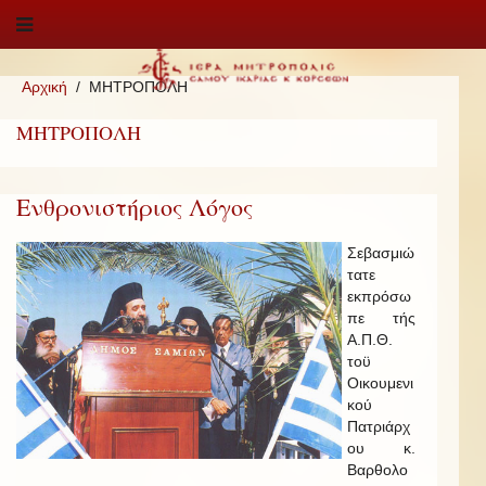
Αρχική
ΜΗΤΡΟΠΟΛΗ
ΜΗΤΡΟΠΟΛΗ
Ενθρονιστήριος Λόγος
Σεβασμιώ
τατε
εκπρόσω
πε τής
Α.Π.Θ.
τοϋ
Οικουμενι
κού
Πατριάρχ
ου κ.
Βαρθολο