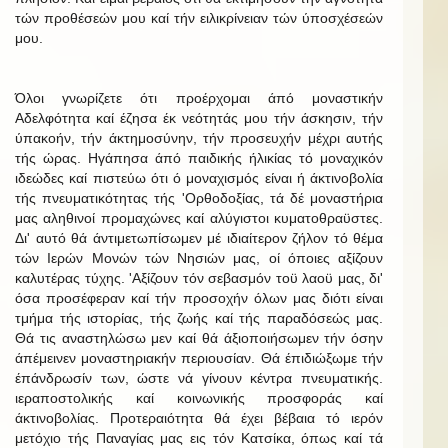
τών προθέσεών μου καί τήν ειλικρίνειαν τών ύποσχέσεών
μου.
Όλοι γνωρίζετε ότι προέρχομαι άπό μοναστικήν
Αδελφότητα καί έζησα έκ νεότητάς μου τήν άσκησιν, τήν
ύπακοήν, τήν άκτημοσύνην, τήν προσευχήν μέχρι αυτής
τής ώρας. Ηγάπησα άπό παιδικής ήλικίας τό μοναχικόν
ιδεώδες καί πιστεύω ότι ό μοναχισμός είναι ή άκτινοβολία
τής πνευματικότητας τής 'Ορθοδοξίας, τά δέ μοναστήρια
μας αληθινοί προμαχώνες καί αλύγιστοι κυματοθραϋστες.
Δι' αυτό θά άντιμετωπίσωμεν μέ ιδιαίτερον ζήλον τό θέμα
τών Ιερών Μονών τών Νησιών μας, οί όποιες αξίζουν
καλυτέρας τύχης. 'Αξίζουν τόν σεβασμόν τοϋ λαοϋ μας, δι'
όσα προσέφεραν καί τήν προσοχήν όλων μας διότι είναι
τμήμα τής ιστορίας, τής ζωής καί τής παραδόσεώς μας.
Θά τις αναστηλώσω μεν καί θά άξιοποιήσωμεν τήν όσην
άπέμεινεν μοναστηριακήν περιουσίαν. Θά έπιδιώξωμε τήν
έπάνδρωσίν των, ώστε νά γίνουν κέντρα πνευματικής.
ιεραποστολικής καί κοινωνικής προσφοράς καί
άκτινοβολίας. Προτεραιότητα θά έχει βέβαια τό ιερόν
μετόχιο τής Παναγίας μας εις τόν Κατσίκα, όπως καί τά