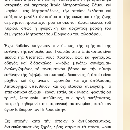
ιστορικής καί άκριτικής Ίεράς Μητροπόλεως Σάμου καί
Ικαρίας, μιας Μητροπόλεως, τήν οποίαν έκλέισαν καί
εδόξασαν μεγάλα άναστήματα τής εκκλησιαστικής ζωής
αείμνηστοι προκάτοχοί μου επίσκοποι, ζώσαι εικόνες τοϋ
Κυρίου, όπως ή ηγεμονική καί αρχοντική μορφή τοϋ
άειμνήστου Μητροπολίτου Ειρηναίου του φιλοσόφου.
Έχω βαθεΐαν έπίγνωσιν τον ύψους, τής τιμής καί τής
ευθύνης τής κλήσεώς μου. Γνωρίζω ότι ό Επίσκοπος είναι
εικόνα τής θεότητας, νους Χριστού, φως καί φωτισμός,
οδηγός καί διδάσκαλος. «Φόβω μεγάλω συνέχομαι»
άναλογιζόμένος τό πνευματικόν βάρος καί τήν ηθικήν
ευθύνην τής ύψηλής επισκοπικής διακονίας, ή όποία είναι
μόχθος καί όχι άνεσις, φροντίδα καί όχι άπόλαυσις,
λειτούργημα υπεύθυνον καί οχι εξουσία ανέλεγκτη. Τό
επισκοπικόν αξίωμα «έργον έστίν, ουκ άνεσις, φροντίς ου
τρυφή, λειτουργία υπεύθυνος, ουκ αρχή ανεξέταστος,
πατρική κηδεμονία ου τυραννική αυτονομία», κατά τόν
άγιον Ισίδωρον τόν Πηλουσιώτην.
Εις εποχήν κατά τήν όποιαν ό άντιθρησκευτικός,
άντιεκκλησιαστικός ξηρός λίβας σαρώνει τά πάντα, «ουκ