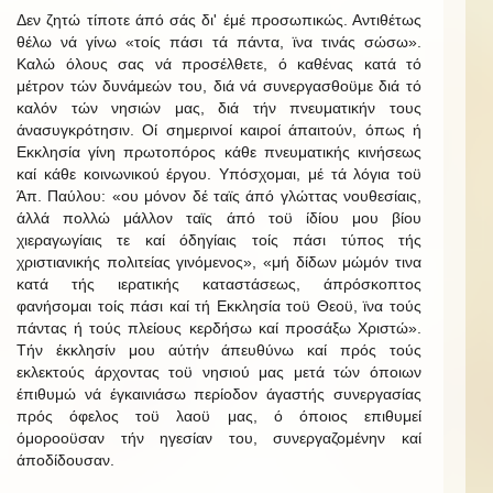
Δεν ζητώ τίποτε άπό σάς δι' έμέ προσωπικώς. Αντιθέτως
θέλω νά γίνω «τοίς πάσι τά πάντα, ϊνα τινάς σώσω».
Καλώ όλους σας νά προσέλθετε, ό καθένας κατά τό
μέτρον τών δυνάμεών του, διά νά συνεργασθοϋμε διά τό
καλόν τών νησιών μας, διά τήν πνευματικήν τους
άνασυγκρότησιν. Οί σημερινοί καιροί άπαιτούν, όπως ή
Εκκλησία γίνη πρωτοπόρος κάθε πνευματικής κινήσεως
καί κάθε κοινωνικού έργου. Υπόσχομαι, μέ τά λόγια τοϋ
Άπ. Παύλου: «ου μόνον δέ ταϊς άπό γλώττας νουθεσίαις,
άλλά πολλώ μάλλον ταϊς άπό τοϋ ίδίου μου βίου
χιεραγωγίαις τε καί όδηγίαις τοίς πάσι τύπος τής
χριστιανικής πολιτείας γινόμενος», «μή δίδων μώμόν τινα
κατά τής ιερατικής καταστάσεως, άπρόσκοπτος
φανήσομαι τοίς πάσι καί τή Εκκλησία τοϋ Θεοϋ, ϊνα τούς
πάντας ή τούς πλείους κερδήσω καί προσάξω Χριστώ».
Τήν έκκλησίν μου αύτήν άπευθύνω καί πρός τούς
εκλεκτούς άρχοντας τοϋ νησιού μας μετά τών όποιων
έπιθυμώ νά έγκαινιάσω περίοδον άγαστής συνεργασίας
πρός όφελος τοϋ λαοϋ μας, ό όποιος επιθυμεί
όμοροοϋσαν τήν ηγεσίαν του, συνεργαζομένην καί
άποδίδουσαν.