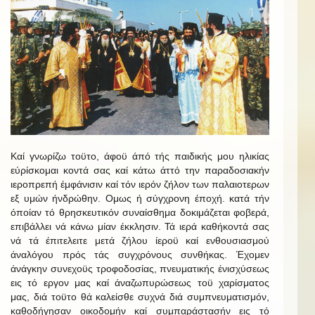
Καί γνωρίζω τοϋτο, άφοϋ άπό τής παιδικής μου ηλικίας
εύρίσκομαι κοντά σας καί κάτω άττό την παραδοσιακήν
ιεροπρεπή έμφάνισιν καί τόν ιερόν ζήλον των παλαιοτερων
εξ υμών ήνδρώθην. Ομως ή σύγχρονη έποχή. κατά τήν
όποίαν τό θρησκευτικόν συναίσθημα δοκιμάζεται φοβερά,
επιβάλλει νά κάνω μίαν έκκλησιν. Τά ιερά καθήκοντά σας
νά τά έπιτελειτε μετά ζήλου ίεροϋ καί ενθουσιασμού
άναλόγου πρός τάς συγχρόνους συνθήκας. Έχομεν
άνάγκην συνεχοϋς τροφοδοσίας, πνευματικής ένισχύσεως
εις τό εργον μας καί άναζωπυρώσεως τοϋ χαρίσματος
μας, διά τοϋτο θά καλείσθε συχνά διά συμπνευματισμόν,
καθοδήγησαν οικοδομήν καί συμπαράστασήν εις τό