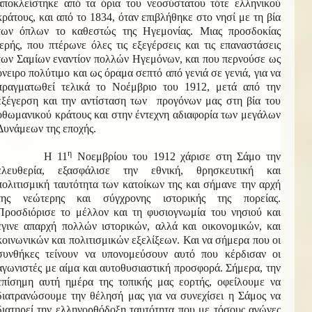
αποκλείστηκε από τα όρια του νεοσύστατου τότε ελληνικού
κράτους, και από το 1834, όταν επιβλήθηκε στο νησί με τη βία
των όπλων το καθεστώς της Ηγεμονίας. Μιας προσδοκίας
ιερής, που πτέρωνε όλες τις εξεγέρσεις και τις επαναστάσεις
των Σαμίων εναντίον πολλών Ηγεμόνων, και που περνούσε ως
όνειρο πολύτιμο και ως όραμα σεπτό από γενιά σε γενιά, για να
πραγματωθεί τελικά το Νοέμβριο του 1912, μετά από την
εξέγερση και την αντίσταση των προγόνων μας στη βία του
οθωμανικού κράτους και στην έντεχνη αδιαφορία των μεγάλων
Δυνάμεων της εποχής.
η
Η 11
Νοεμβρίου του 1912 χάρισε στη Σάμο την
ελευθερία, εξασφάλισε την εθνική, θρησκευτική και
πολιτισμική ταυτότητα των κατοίκων της και σήμανε την αρχή
της νεώτερης και σύγχρονης ιστορικής της πορείας.
Προσδιόρισε το μέλλον και τη φυσιογνωμία του νησιού και
έγινε απαρχή πολλών ιστορικών, αλλά και οικονομικών, και
κοινωνικών και πολιτισμικών εξελίξεων. Και να σήμερα που οι
συνθήκες τείνουν να υπονομεύσουν αυτό που κέρδισαν οι
αγωνιστές με αίμα και αυτοθυσιαστική προσφορά. Σήμερα, την
επίσημη αυτή ημέρα της τοπικής μας εορτής, οφείλουμε να
διατρανώσουμε την θέλησή μας για να συνεχίσει η Σάμος να
διατηρεί την ελληνορθόδοξη ταυτότητα που με τόσους αγώνες