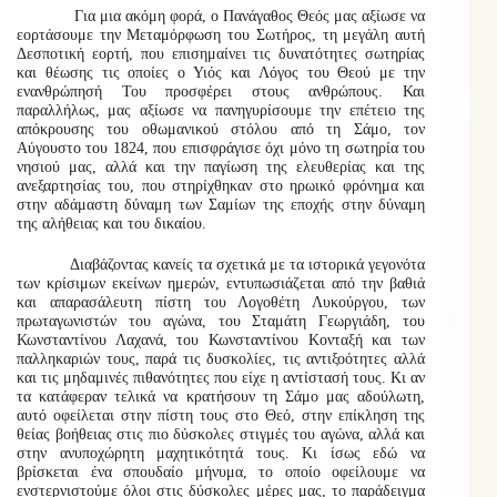
Για μια ακόμη φορά, ο Πανάγαθος Θεός μας αξίωσε να
εορτάσουμε την Μεταμόρφωση του Σωτήρος, τη μεγάλη αυτή
Δεσποτική εορτή, που επισημαίνει τις δυνατότητες σωτηρίας
και θέωσης τις οποίες ο Υιός και Λόγος του Θεού με την
ενανθρώπησή Του προσφέρει στους ανθρώπους. Και
παραλλήλως, μας αξίωσε να πανηγυρίσουμε την επέτειο της
απόκρουσης του οθωμανικού στόλου από τη Σάμο, τον
Αύγουστο του 1824, που επισφράγισε όχι μόνο τη σωτηρία του
νησιού μας, αλλά και την παγίωση της ελευθερίας και της
ανεξαρτησίας του, που στηρίχθηκαν στο ηρωικό φρόνημα και
στην αδάμαστη δύναμη των Σαμίων της εποχής στην δύναμη
της αλήθειας και του δικαίου.
Διαβάζοντας κανείς τα σχετικά με τα ιστορικά γεγονότα
των κρίσιμων εκείνων ημερών, εντυπωσιάζεται από την βαθιά
και απαρασάλευτη πίστη του Λογοθέτη Λυκούργου, των
πρωταγωνιστών του αγώνα, του Σταμάτη Γεωργιάδη, του
Κωνσταντίνου Λαχανά, του Κωνσταντίνου Κονταξή και των
παλληκαριών τους, παρά τις δυσκολίες, τις αντιξοότητες αλλά
και τις μηδαμινές πιθανότητες που είχε η αντίστασή τους. Κι αν
τα κατάφεραν τελικά να κρατήσουν τη Σάμο μας αδούλωτη,
αυτό οφείλεται στην πίστη τους στο Θεό, στην επίκληση της
θείας βοήθειας στις πιο δύσκολες στιγμές του αγώνα, αλλά και
στην ανυποχώρητη μαχητικότητά τους. Κι ίσως εδώ να
βρίσκεται ένα σπουδαίο μήνυμα, το οποίο οφείλουμε να
ενστερνιστούμε όλοι στις δύσκολες μέρες μας, το παράδειγμα