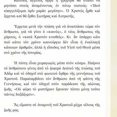
Κάποιος ἄγγελος ἀργά ἤ γρήγορα θά σταλεῖ νά
μηνύσει στούς ἀναμένοντας ἐν πόνῳ πιστούς: «Ἱδού
εὐαγγελίζομαι ὑμῖν χαράν μεγάλην». Ὁ Χριστός ἦρθε καί
ἔρχεται καί θά ἔρθει Σωτήρας καί Λυτρωτής.
Ἔρχεται μετά τήν πλάση γιά νά ἀναπλάσει τώρα τόν
ἄνθρωπο, γιά νά γίνει ὁ «καινός», ὁ νέος ἄνθρωπος τῆς
χάριτος, ὁ «κατά Χριστόν κτισθείς». Κι ἄν ὑπάρχει κάτι
πού κάνει τόν χρόνο καινούργιο δέν εἶναι ἡ ἐναλλαγή
κάποιων ἀριθμῶν, ἀλλά ἡ εἴσοδος τοῦ Υἱοῦ τοῦ Θεοῦ μέσα
στό χρόνο τῆς ἱστορίας.
Ἡ πίστη εἶναι χειραγωγός μέσα στόν κόσμο. Παίρνει
τό ἀνθρώπινο γένος ἀπό τό ζοφερό δειλινό τῆς πτώσης τοῦ
Ἀδάμ καί τό ὁδηγεῖ στό φωτεινό ὄρθρο τῆς γεννήσεως τοῦ
Χριστοῦ. Παραλαμβάνει τόν ἄνθρωπο ἀπό τή φάτνη τῆς
Γεννήσεως καί τόν ὁδηγεῖ στόν παράδεισο τῆς αἰώνιας
ζωῆς. «Οὐ φέρει τό μυστήριον ἔρευναν πίστει μόνῃ τοῦτο
πάντες δοξάζομεν».
Ἄς εἴμαστε σἐ ἀναμονή τοῦ Χριστοῦ μέχρι τέλους τῆς
ζωῆς μας.