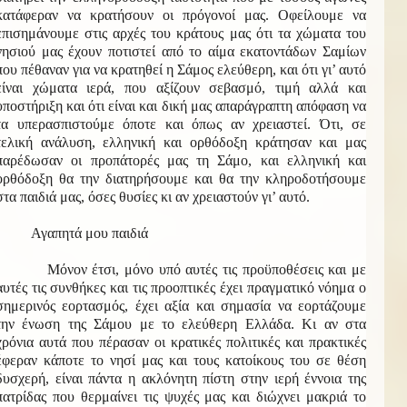
κατάφεραν να κρατήσουν οι πρόγονοί μας. Οφείλουμε να
επισημάνουμε στις αρχές του κράτους μας ότι τα χώματα του
νησιού μας έχουν ποτιστεί από το αίμα εκατοντάδων Σαμίων
που πέθαναν για να κρατηθεί η Σάμος ελεύθερη, και ότι γι’ αυτό
είναι χώματα ιερά, που αξίζουν σεβασμό, τιμή αλλά και
υποστήριξη και ότι είναι και δική μας απαράγραπτη απόφαση να
τα υπερασπιστούμε όποτε και όπως αν χρειαστεί. Ότι, σε
τελική ανάλυση, ελληνική και ορθόδοξη κράτησαν και μας
παρέδωσαν οι προπάτορές μας τη Σάμο, και ελληνική και
ορθόδοξη θα την διατηρήσουμε και θα την κληροδοτήσουμε
στα παιδιά μας, όσες θυσίες κι αν χρειαστούν γι’ αυτό.
Αγαπητά μου παιδιά
Μόνον έτσι, μόνο υπό αυτές τις προϋποθέσεις και με
αυτές τις συνθήκες και τις προοπτικές έχει πραγματικό νόημα ο
σημερινός εορτασμός, έχει αξία και σημασία να εορτάζουμε
την ένωση της Σάμου με το ελεύθερη Ελλάδα. Κι αν στα
χρόνια αυτά που πέρασαν οι κρατικές πολιτικές και πρακτικές
έφεραν κάποτε το νησί μας και τους κατοίκους του σε θέση
δυσχερή, είναι πάντα η ακλόνητη πίστη στην ιερή έννοια της
πατρίδας που θερμαίνει τις ψυχές μας και διώχνει μακριά το