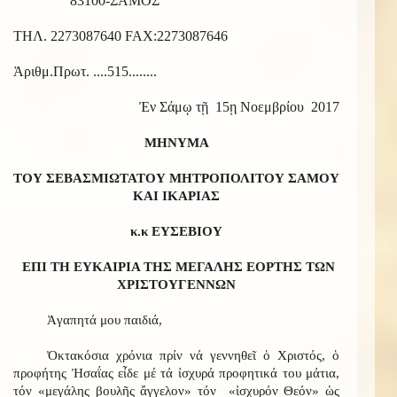
83100-ΣΑΜΟΣ
ΤΗΛ. 2273087640 FAX:2273087646
Ἀριθμ.Πρωτ. ....515........
Ἐν Σάμῳ τῇ 15ῃ Νοεμβρίου 2017
ΜΗΝΥΜΑ
ΤΟΥ ΣΕΒΑΣΜΙΩΤΑΤΟΥ ΜΗΤΡΟΠΟΛΙΤΟΥ ΣΑΜΟΥ
ΚΑΙ ΙΚΑΡΙΑΣ
κ.κ ΕΥΣΕΒΙΟΥ
ΕΠΙ ΤΗ ΕΥΚΑΙΡΙΑ ΤΗΣ ΜΕΓΑΛΗΣ ΕΟΡΤΗΣ ΤΩΝ
ΧΡΙΣΤΟΥΓΕΝΝΩΝ
Ἀγαπητά μου παιδιά,
Ὀκτακόσια χρόνια πρίν νά γεννηθεῖ ὁ Χριστός, ὁ
προφήτης Ἠσαΐας εἶδε μέ τά ἰσχυρά προφητικά του μάτια,
τόν «μεγάλης βουλῆς ἄγγελον» τόν «ἰσχυρόν Θεόν» ὡς