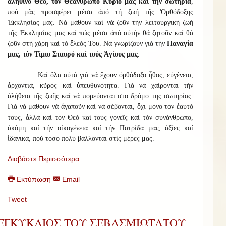
ἀληθινό Θεό, τόν Θεάνθρωπο Κύριό μας καί τήν σωτηρία
,
πού μᾶς προσφέρει μέσα ἀπό τή ζωή τῆς Ὀρθόδοξης
Ἐκκλησίας μας. Νά μάθουν καί νά ζοῦν τήν λειτουργική ζωή
τῆς Ἐκκλησίας μας καί πώς μέσα ἀπό αὐτήν θά ζητοῦν καί θά
ζοῦν στή χάρη καί τό ἔλεός Του. Νά γνωρίζουν γιά τήν
Παναγία
μας, τόν Τίμιο Σταυρό καί τούς Ἁγίους μας
.
Καί ὅλα αὐτά γιά νά ἔχουν ὀρθόδοξο ἦθος, εὐγένεια,
ἀρχοντιά, κῦρος καί ὑπευθυνότητα. Γιά νά χαίρονται τήν
ἀλήθεια τῆς ζωῆς καί νά πορεύονται στο δρόμο της σωτηρίας.
Γιά νά μάθουν νά ἀγαποῦν καί νά σέβονται, ὄχι μόνο τόν ἑαυτό
τους, ἀλλά καί τόν Θεό καί τούς γονεῖς καί τόν συνάνθρωπο,
ἀκόμη καί τήν οἰκογένεια καί τήν Πατρίδα μας, ἀξίες καί
ἰδανικά, πού τόσο πολύ βάλλονται στίς μέρες μας.
Διαβάστε Περισσότερα
Εκτύπωση
Email
Tweet
ΕΓΚΥΚΛΙΟΣ ΤΟΥ ΣΕΒΑΣΜΙΩΤΑΤΟΥ