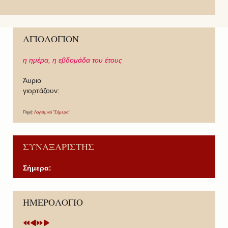
ΑΓΙΟΛΟΓΙΟΝ
η ημέρα,
η εβδομάδα του έτους
Άυριο
γιορτάζουν:
Πηγή:
Λογισμικό "Σήμερα"
ΣΥΝΑΞΑΡΙΣΤΗΣ
Σήμερα:
P
P
N
N
ΗΜΕΡΟΛΟΓΙΟ
r
r
e
e
e
e
x
x
v
v
t
t