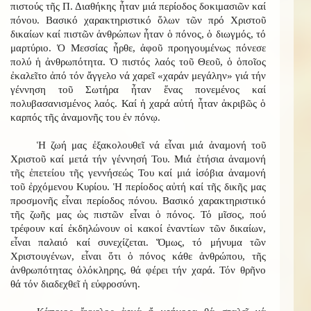
πιστούς τῆς Π. Διαθήκης ἦταν μιά περίοδος δοκιμασιῶν καί
πόνου. Βασικό χαρακτηριστικό ὅλων τῶν πρό Χριστοῦ
δικαίων καί πιστῶν ἀνθρώπων ἦταν ὁ πόνος, ὁ διωγμός, τό
μαρτύριο. Ὁ Μεσσίας ἦρθε, ἀφοῦ προηγουμένως πόνεσε
πολύ ἡ ἀνθρωπότητα. Ὁ πιστός λαός τοῦ Θεοῦ, ὁ ὁποῖος
ἐκαλεῖτο ἀπό τόν ἄγγελο νά χαρεῖ «χαράν μεγάλην» γιά τήν
γέννηση τοῦ Σωτήρα ἦταν ἕνας πονεμένος καί
πολυβασανισμένος λαός. Καί ἡ χαρά αὐτή ἦταν ἀκριβῶς ὁ
καρπός τῆς ἀναμονῆς του ἐν πόνῳ.
Ἡ ζωή μας ἐξακολουθεῖ νά εἶναι μιά ἀναμονή τοῦ
Χριστοῦ καί μετά τήν γέννησή Του. Μιά ἐτήσια ἀναμονή
τῆς ἐπετείου τῆς γεννήσεώς Του καί μιά ἰσόβια ἀναμονή
τοῦ ἐρχόμενου Κυρίου. Ἡ περίοδος αὐτή καί τῆς δικῆς μας
προσμονῆς εἶναι περίοδος πόνου. Βασικό χαρακτηριστικό
τῆς ζωῆς μας ὡς πιστῶν εἶναι ὁ πόνος. Τό μῖσος, πού
τρέφουν καί ἐκδηλώνουν οἱ κακοί ἐναντίων τῶν δικαίων,
εἶναι παλαιό καί συνεχίζεται. Ὅμως, τό μήνυμα τῶν
Χριστουγένων, εἶναι ὅτι ὁ πόνος κάθε ἀνθρώπου, τῆς
ἀνθρωπότητας ὁλόκληρης, θά φέρει τήν χαρά. Τόν θρῆνο
θά τόν διαδεχθεῖ ἡ εὐφροσύνη.