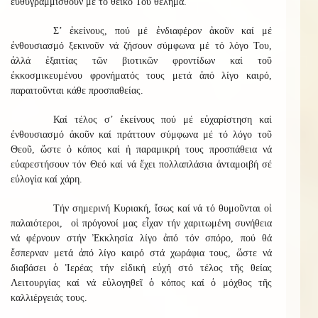
εὐθυγραμμισθοῦν μέ τό θεϊκό Του θέλημα.
Σ’ ἐκείνους, πού μέ ἐνδιαφέρον ἀκοῦν καί μέ
ἐνθουσιασμό ξεκινοῦν νά ζήσουν σύμφωνα μέ τό λόγο Του,
ἀλλά ἐξαιτίας τῶν βιοτικῶν φροντίδων καί τοῦ
ἐκκοσμικευμένου φρονήματός τους μετά ἀπό λίγο καιρό,
παραιτοῦνται κάθε προσπαθείας.
Καί τέλος σ’ ἐκείνους πού μέ εὐχαρίστηση καί
ἐνθουσιασμό ἀκοῦν καί πράττουν σύμφωνα μέ τό λόγο τοῦ
Θεοῦ, ὥστε ὁ κόπος καί ἡ παραμικρή τους προσπάθεια νά
εὐαρεστήσουν τόν Θεό καί νά ἔχει πολλαπλάσια ἀνταμοιβή σέ
εὐλογία καί χάρη.
Τήν σημερινή Κυριακή, ἴσως καί νά τό θυμοῦνται οἱ
παλαιότεροι, οἱ πρόγονοί μας εἶχαν τήν χαριτωμένη συνήθεια
νά φέρνουν στήν Ἐκκλησία λίγο ἀπό τόν σπόρο, πού θά
ἔσπερναν μετά ἀπό λίγο καιρό στά χωράφια τους, ὥστε νά
διαβάσει ὁ Ἱερέας τήν εἰδική εὐχή στό τέλος τῆς θείας
Λειτουργίας καί νά εὐλογηθεῖ ὁ κόπος καί ὁ μόχθος τῆς
καλλιέργειάς τους.