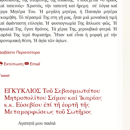
καί ταπεινός» Χριστός, τήν ταπεινή καί ἤρεμη σέ λόγια καί
ἔργα Μητέρα Του. Ἡ μεγάλη μητέρα, ἡ Παναγία μητέρα
ἐκοιμήθη. Τό πέρασμά Της στη γῆ μας, ἦταν μιά μοναδική τιμή
καί ἀφάνταστη εὐλογία. Ἡ φυσιογνωμία Της ἅπλωσε φῶς. Ἡ
ἀγκαλιά Της, ἔγινε θρόνος. Τά χέρια Της, χερουβικά φτερά. Ἡ
καρδιά Της ἱερό θυμιατήρι. Ἦταν καί εἶναι ἡ μορφή μέ τήν
προνομιακή θέση. Ἡ ἁγία τῶν ἁγίων.
Διαβάστε Περισσότερα
Εκτύπωση
Email
Tweet
ΕΓΚΥΚΛΙΟΣ Τοῦ Σεβασμιωτάτου
Μητροπολίτου Σάμου καί Ἰκαρίας
κ.κ. Εὐσεβίου ἐπί τῆ ἑορτῆ τῆς
Μεταμορφώσεως τοῦ Σωτῆρος
Α
γαπητά μου παιδιά