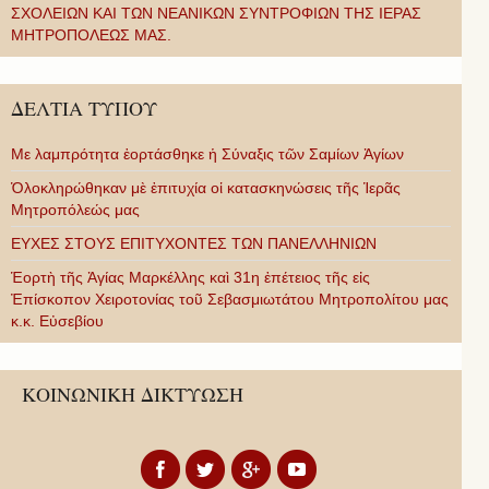
ΣΧΟΛΕΙΩΝ ΚΑΙ ΤΩΝ ΝΕΑΝΙΚΩΝ ΣΥΝΤΡΟΦΙΩΝ ΤΗΣ ΙΕΡΑΣ
ΜΗΤΡΟΠΟΛΕΩΣ ΜΑΣ.
ΔΕΛΤΙΑ ΤΥΠΟΥ
Με λαμπρότητα ἑορτάσθηκε ἡ Σύναξις τῶν Σαμίων Ἁγίων
Ὁλοκληρώθηκαν μὲ ἐπιτυχία οἱ κατασκηνώσεις τῆς Ἱερᾶς
Μητροπόλεώς μας
ΕΥΧΕΣ ΣΤΟΥΣ ΕΠΙΤΥΧΟΝΤΕΣ ΤΩΝ ΠΑΝΕΛΛΗΝΙΩΝ
Ἑορτὴ τῆς Ἁγίας Μαρκέλλης καὶ 31η ἐπέτειος τῆς εἰς
Ἐπίσκοπον Χειροτονίας τοῦ Σεβασμιωτάτου Μητροπολίτου μας
κ.κ. Εὐσεβίου
ΚΟΙΝΩΝΙΚΗ ΔΙΚΤΥΩΣΗ