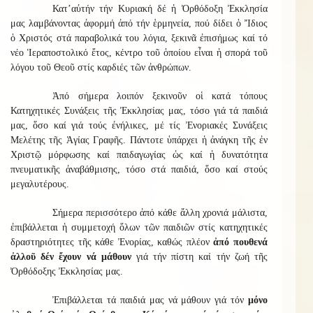
Κατ’αὐτήν τήν Κυριακή δέ ἡ Ὀρθόδοξη Ἐκκλησία
μας λαμβάνοντας ἀφορμή ἀπό τήν ἑρμηνεία, πού δίδει ὁ Ἴδιος
ὁ Χριστός στά παραβολικά του λόγια, ξεκινᾶ ἐπισήμως καί τό
νέο Ἱεραποστολικό ἔτος, κέντρο τοῦ ὁποίου εἶναι ἡ σπορά τοῦ
λόγου τοῦ Θεοῦ στίς καρδιές τῶν ἀνθρώπων.
Ἀπό σήμερα λοιπόν ξεκινοῦν οἱ κατά τόπους
Κατηχητικές Συνάξεις τῆς Ἐκκλησίας μας, τόσο γιά τά παιδιά
μας, ὅσο καί γιά τούς ἐνήλικες, μέ τίς Ἐνοριακές Συνάξεις
Μελέτης τῆς Ἁγίας Γραφῆς. Πάντοτε ὑπάρχει ἡ ἀνάγκη τῆς ἐν
Χριστῷ μόρφωσης καί παιδαγωγίας ὡς καί ἡ δυνατότητα
πνευματικῆς ἀναβάθμισης, τόσο στά παιδιά, ὅσο καί στούς
μεγαλυτέρους.
Σήμερα περισσότερο ἀπό κάθε ἄλλη χρονιά μάλιστα,
ἐπιβάλλεται ἡ συμμετοχή ὅλων τῶν παιδιῶν στίς κατηχητικές
δραστηριότητες τῆς κάθε Ἐνορίας, καθώς πλέον
ἀπό πουθενά
ἀλλοῦ δέν ἔχουν νά μάθουν
γιά τήν πίστη καί τήν ζωή τῆς
Ὀρθόδοξης Ἐκκλησίας μας.
Ἐπιβάλλεται τά παιδιά μας νά μάθουν γιά τόν
μόνο