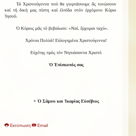
Τά Χριστούγεννα πού θα γιορτάσουμε ἄς τονώσουν
καί τή δική μας πίστη καί ἐλπίδα στόν ἐρχόμενο Κύριο
Ἰησοῦ.
Ὁ Κύριος μᾶς τό βεβαίωσε: «Ναί, ἔρχομαι ταχύ».
Χρόνια Πολλά! Εὐλογημένα Χριστούγεννα!
Εὐχέτης πρός τόν Νηπιάσαντα Χριστό
Ὁ Ἐπίσκοπός σας
+ Ὁ Σάμου και Ἰκαρίας Εὐσέβιος
Εκτύπωση
Email