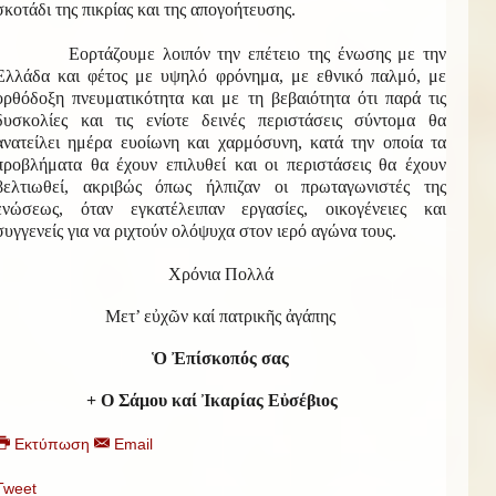
σκοτάδι της πικρίας και της απογοήτευσης.
Εορτάζουμε λοιπόν την επέτειο της ένωσης με την
Ελλάδα και φέτος με υψηλό φρόνημα, με εθνικό παλμό, με
ορθόδοξη πνευματικότητα και με τη βεβαιότητα ότι παρά τις
δυσκολίες και τις ενίοτε δεινές περιστάσεις σύντομα θα
ανατείλει ημέρα ευοίωνη και χαρμόσυνη, κατά την οποία τα
προβλήματα θα έχουν επιλυθεί και οι περιστάσεις θα έχουν
βελτιωθεί, ακριβώς όπως ήλπιζαν οι πρωταγωνιστές της
ενώσεως, όταν εγκατέλειπαν εργασίες, οικογένειες και
συγγενείς για να ριχτούν ολόψυχα στον ιερό αγώνα τους.
Χρόνια Πολλά
Μετ’ εὐχῶν καί πατρικῆς ἀγάπης
Ὁ Ἐπίσκοπός σας
+ Ο Σάμου καί Ἰκαρίας Εὐσέβιος
Εκτύπωση
Email
Tweet