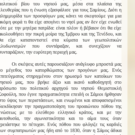
πολιτικού βίου του νησιού μας, μέσα στα πλαίσια της
ελευθερίας που η ένωση εξασφάλισε για τους Σαμίους. Διότι η
πλημμυρίδα των προσφύγων μας κάνει να σκεφτούμε για μια
ακόμη φορά τι θα είχε απογίνει το νησί μας αν δεν είχε ενωθεί
τότε με την μητέρα πατρίδα: είναι πλέον ή βέβαιον ότι θα είχε
ακολουθήσει την πικρή μοίρα της Ίμβρου και της Τενέδου, και
θα είχε καταποντιστεί στα κύματα των γεωπολιτικών
κλυδωνισμών που συντάραξαν, και συνεχίζουν να
συνταράζουν, την ευρύτερη περιοχή μας.
Οι σκέψεις αυτές παρουσιάζουν ανάγλυφο μπροστά μας
το μέγεθος του κατορθώματος των προγόνων μας. Ενός
επιτεύγματος στηριγμένου στον ηρωισμό των κατοίκων του
νησιού μας, που βρήκε άξιο και ικανό καθοδηγητή στο
πρόσωπο του πολιτικού αρχηγού του νησιού Θεμιστοκλή
Σοφούλη, που έγινε πραγματικότητα επειδή οι Σάμιοι ήρθησαν
στο ύψος των περιστάσεων, και ενωμένοι και αποφασισμένοι
διεκδίκησαν την πραγματοποίηση του προαιώνιου πόθου της
ενώσεως με το ελεύθερο ελληνικό κράτος, και με την
αυτοθυσία, την αγωνιστικότητα και το αίμα τους όταν
χρειάστηκε το πέτυχαν. Ενός πόθου που φλόγιζε τις καρδιές
των συμπατριωτών μας ήδη από το 1830, όταν η Σάμος άδικα