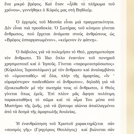
ἕνα μικρό βρέφος. Καί ὅταν «ἦλθε τό πλήρωμα τοῦ
χρόνου», γεννήθηκε ὁ Κύριός μας στή Βηθλεέμ.
Ὁ ἐρχομός τοῦ Μεσσία εἶναι μιά πραγματικότητα.
Δέν εἶναι πιά προσδοκία. Ὁ Σωτήρας τοῦ κόσμου γίνεται
ἄνθρωπος, πού ἔρχεται ἀνάμεσα στούς ἀνθρώπους ὡς
«Βρέφος ἐσπαργανωμένον», «κείμενον ἐν φάτνῃ».
Ὁ διάβολος γιά νά πολεμήσει τό Θεό, χρησιμοποίησε
τόν ἄνθρωπο. Τό ἴδιο ὅπλο ἐναντίον τοῦ πονηροῦ
χρησιμοποιεῖ καί ὁ Ἰησοῦς. Γίνεται «παρομοιοπρόσωπος»
(Κύριλλος Ἱεροσολύμων) μέ τόν ἄνθρωπο καί ἀναλαμβάνει
τό «ὁμοιοπαθές» σέ ὅλα, πλήν τῆς ἁμαρτίας, «ἵν ‘
εὐμαρέστερον παιδευθῶσιν οἱ ἄνθρωποι», δηλαδή γιά νά
ἐξοικειωθοῦν μέ τήν σωτηρία τους οἱ ἄνθρωποι, ὁ Θεός
γίνεται ὅπως ἐμεῖς. Ἐπί πλέον μᾶς ἄφησε πολύτιμη
παρακαταθήκη τό σῶμα καί τό αἷμα Του μέσα στό
Μυστήριο τῆς ζωῆς, γιά νά ζήσουμε αἰώνια ἀπαλλαγμένοι
ἀπό τά δεσμά τῆς ἁμαρτωλῆς δουλείας.
Ἡ ἐνανθρώπηση τοῦ Χριστοῦ χαρακτηρίζεται σάν
«σεισμός γῆς» (Γρηγόριος Θεολόγος) καί βιώνεται σάν