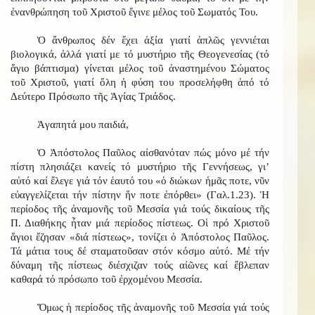
ἐνανθρώπηση τοῦ Χριστοῦ ἔγινε μέλος τοῦ Σωματός Του.
Ὁ ἄνθρωπος δέν ἔχει ἀξία γιατί ἁπλῶς γεννιέται
βιολογικά, ἀλλά γιατί με τό μυστήριο τῆς Θεογενεσίας (τό
ἅγιο βάπτισμα) γίνεται μέλος τοῦ ἀναστημένου Σώματος
τοῦ Χριστοῦ, γιατί ὅλη ἡ φύση του προσελήφθη ἀπό τό
Δεύτερο Πρόσωπο τῆς Ἁγίας Τριάδος.
Ἀγαπητά μου παιδιά,
Ὁ Ἀπόστολος Παῦλος αἰσθανόταν πώς μόνο μέ τήν
πίστη πλησιάζει κανείς τό μυστήριο τῆς Γεννήσεως, γι’
αὐτό καί ἔλεγε γιά τόν ἑαυτό του «ὁ διώκων ἡμᾶς ποτε, νῦν
εὐαγγελίζεται τήν πίστην ἥν ποτε ἐπόρθει» (Γαλ.1.23). Ἡ
περίοδος τῆς ἀναμονῆς τοῦ Μεσσία γιά τούς δικαίους τῆς
Π. Διαθήκης ἦταν μιά περίοδος πίστεως. Οἱ πρό Χριστοῦ
ἅγιοι ἔζησαν «διά πίστεως», τονίζει ὁ Ἀπόστολος Παῦλος.
Τά μάτια τους δέ σταματοῦσαν στόν κόσμο αὐτό. Μέ τήν
δύναμη τῆς πίστεως διέσχιζαν τούς αἰῶνες καί ἔβλεπαν
καθαρά τό πρόσωπο τοῦ ἐρχομένου Μεσσία.
Ὅμως ἡ περίοδος τῆς ἀναμονῆς τοῦ Μεσσία γιά τούς