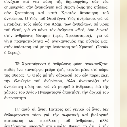
συνέχεια καί νέα φάση τῆς δημιουργίας, σάν νέα
δημιουργία, σάν ἀνακαίνιση καί θέωση ὅλης τῆς κτίσεως,
σάν ζωοποίηση καί κατά Χριστόν θεοποίηση τοῦ
ἀνθρώπου. Ὁ Υἱός τοῦ Θεοῦ ἔγινε Υἱός ἀνθρώπου, γιά νά
μεταβάλει τούς υἱούς τοῦ Ἀδάμ, τῶν ἀνθρώπων, σέ υἱούς
τοῦ Θεοῦ, γιά νά κάνει τόν ἄνθρωπο «Θεό, ὅσο δυνατό
στήν ἀνθρώπινη δύναμη» (ἱερός Χρυσόστομος), γιά νά
γίνει πραγματικότητα «ὁ ἀνακαινισμός τῆς φύσεώς μας,
στήν ὑπόσταση καί μέ τήν ὑπόσταση τοῦ Χριστοῦ (Ἰσαάκ
ὁ Σύρος).
Τά Χριστούγεννα ἡ ἀνθρώπινη φύση ἀνακαινίζεται
καθώς ἕνα καινούργιο ρεῦμα ζωῆς περνάει μέσα στό σῶμα
τῆς φθορᾶς. Ὁ Θεός μέ τήν σάρκωσή Του δέν παραβιάζει
τήν ἐλευθερία τοῦ ἀνθρώπου, ἀλλά ἀνακαινίζει τήν
ἀνθρώπινη φύση του γιά νά μπορεῖ ὁ ἄνθρωπος διά τῆς
χάριτος τοῦ Ἁγίου Πνεύματοςνά ἀποκτήσει τήν ἀρχική του
ἀκεραιότητα.
Γι’ αὐτό οἱ ἅγιοι Πατέρες καί γενικά οἱ ἅγιοι δέν
ἐνδιαφέρονται τόσο γιά τήν σωματική καί βιολογική
κατασκευή καί προέλευση τοῦ ἀνθρώπου, ἀλλά
ἐκπλήσονται μπροστά στό μεγάλο θαῦμα, τό ὅτι μέ τήν