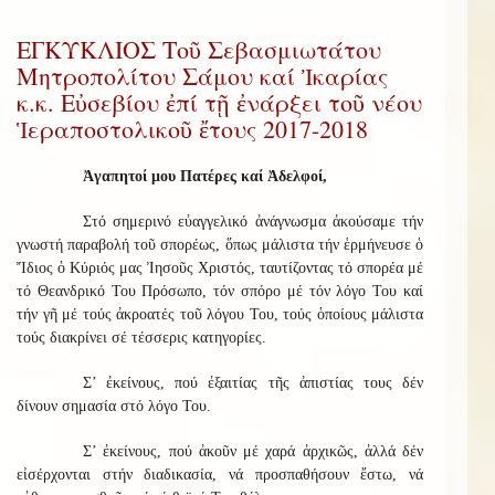
ΕΓΚΥΚΛΙΟΣ Τοῦ Σεβασμιωτάτου
Μητροπολίτου Σάμου καί Ἰκαρίας
κ.κ. Εὐσεβίου ἐπί τῇ ἐνάρξει τοῦ νέου
Ἱεραποστολικοῦ ἔτους 2017-2018
Ἀγαπητοί μου Πατέρες καί Ἀδελφοί,
Στό σημερινό εὐαγγελικό ἀνάγνωσμα ἀκούσαμε τήν
γνωστή παραβολή τοῦ σπορέως, ὅπως μάλιστα τήν ἑρμήνευσε ὁ
Ἴδιος ὁ Κύριός μας Ἰησοῦς Χριστός, ταυτίζοντας τό σπορέα μέ
τό Θεανδρικό Του Πρόσωπο, τόν σπόρο μέ τόν λόγο Του καί
τήν γῆ μέ τούς ἀκροατές τοῦ λόγου Του, τούς ὁποίους μάλιστα
τούς διακρίνει σέ τέσσερις κατηγορίες.
Σ’ ἐκείνους, πού ἐξαιτίας τῆς ἀπιστίας τους δέν
δίνουν σημασία στό λόγο Του.
Σ’ ἐκείνους, πού ἀκοῦν μέ χαρά ἀρχικῶς, ἀλλά δέν
εἰσέρχονται στήν διαδικασία, νά προσπαθήσουν ἔστω, νά