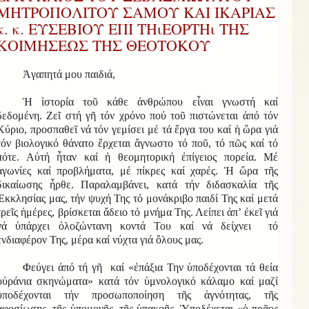
ΜΗΤΡΟΠΟΛΙΤΟΥ ΣΑΜΟΥ ΚΑΙ ΙΚΑΡΙΑΣ
κ. κ. ΕΥΣΕΒΙΟΥ ΕΠΙ ΤΗιΕΟΡΤΗι ΤΗΣ
ΚΟΙΜΗΣΕΩΣ ΤΗΣ ΘΕΟΤΟΚΟΥ
Ἀγαπητά μου παιδιά,
Ἡ ἱστορία τοῦ κάθε ἀνθρώπου εἶναι γνωστή καί
δεδομένη. Ζεῖ στή γῆ τόν χρόνο πού τοῦ πιστώνεται ἀπό τόν
Κύριο, προσπαθεῖ νά τόν γεμίσει μέ τά ἔργα του καί ἡ ὥρα γιά
τόν βιολογικό θάνατο ἔρχεται ἄγνωστο τό ποῦ, τό πῶς καί τό
πότε. Αὐτή ἦταν καί ἡ θεομητορική ἐπίγειος πορεία. Μέ
ἀγωνίες καί προβλήματα, μέ πίκρες καί χαρές. Ἡ ὥρα τῆς
δικαίωσης ἦρθε. Παραλαμβάνει, κατά τήν διδασκαλία τῆς
Ἐκκλησίας μας, τήν ψυχή Της τό μονάκριβο παιδί Της καί μετά
τρεῖς ἡμέρες, βρίσκεται ἄδειο τό μνήμα Της. Λείπει ἀπ’ ἐκεῖ γιά
νά ὑπάρχει ὁλοζώντανη κοντά Του καί νά δείχνει τό
ἐνδιαφέρον Της, μέρα καί νύχτα γιά ὅλους μας.
Φεύγει ἀπό τή γῆ καί «ἐπάξια Την ὑποδέχονται τά θεία
οὐράνια σκηνώματα» κατά τόν ὑμνολογικό κάλαμο καί μαζί
ὑποδέχονται τήν προσωποποίηση τῆς ἁγνότητας, τῆς
ἀφοσίωσης, τῆς ὑπομονῆς, τῆς ὑπακοῆς. Ὑποδέχεται «ὁ πρᾶος