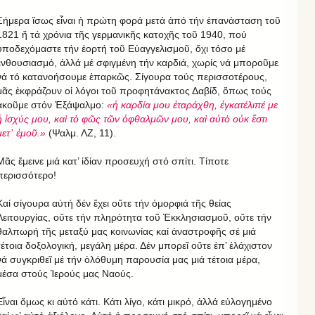
Σήμερα ἴσως εἶναι ἡ πρώτη φορά μετά ἀπό τήν ἐπανάσταση τοῦ
1821 ἤ τά χρόνια τῆς γερμανικῆς κατοχῆς τοῦ 1940, πού
ὑποδεχόμαστε τήν ἑορτή τοῦ Εὐαγγελισμοῦ, ὄχι τόσο μέ
ἐνθουσιασμό, ἀλλά μέ σφιγμένη τήν καρδιά, χωρίς νά μποροῦμε
νά τό κατανοήσουμε ἐπαρκῶς. Σίγουρα τούς περισσοτέρους,
μᾶς ἐκφράζουν οἱ λόγοι τοῦ προφητάνακτος Δαβίδ, ὅπως τούς
ἀκοῦμε στόν Ἐξάψαλμο:
«ἡ καρδία μου ἐταράχθη, ἐγκατέλιπέ με
ἡ ἰσχύς μου, καὶ τὸ φῶς τῶν ὀφθαλμῶν μου, καὶ αὐτὸ οὐκ ἔστι
μετ᾿ ἐμοῦ.»
(Ψαλμ. ΛΖ, 11).
Μᾶς ἔμεινε μιά κατ’ ἰδίαν προσευχή στό σπίτι. Τίποτε
περισσότερο!
Καί σίγουρα αὐτή δέν ἔχει οὔτε τήν ὀμορφιά τῆς θείας
Λειτουργίας, οὔτε τήν πληρότητα τοῦ Ἐκκλησιασμοῦ, οὔτε τήν
θαλπωρή τῆς μεταξύ μας κοινωνίας καί ἀναστροφῆς σέ μιά
τέτοια δοξολογική, μεγάλη μέρα. Δέν μπορεῖ οὔτε ἐπ’ ἐλάχιστον
νά συγκριθεῖ μέ τήν ὁλόθυμη παρουσία μας μιά τέτοια μέρα,
μέσα στούς Ἱερούς μας Ναούς.
Εἶναι ὅμως κι αὐτό κάτι. Κάτι λίγο, κάτι μικρό, ἀλλά εὐλογημένο