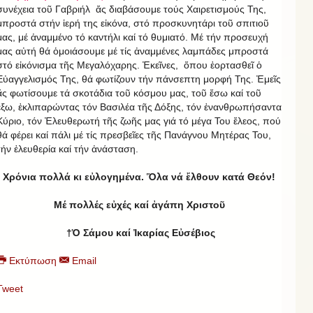
συνέχεια τοῦ Γαβριήλ ἄς διαβάσουμε τούς Χαιρετισμούς Της,
μπροστά στήν ἱερή της εἰκόνα, στό προσκυνητάρι τοῦ σπιτιοῦ
μας, μέ ἀναμμένο τό καντήλι καί τό θυμιατό. Μέ τήν προσευχή
μας αὐτή θά ὁμοιάσουμε μέ τίς ἀναμμένες λαμπάδες μπροστά
στό εἰκόνισμα τῆς Μεγαλόχαρης. Ἐκεῖνες, ὅπου ἑορτασθεῖ ὁ
Εὐαγγελισμός Της, θά φωτίζουν τήν πάνσεπτη μορφή Της. Ἐμεῖς
ἄς φωτίσουμε τά σκοτάδια τοῦ κόσμου μας, τοῦ ἔσω καί τοῦ
ἔξω, ἐκλιπαρώντας τόν Βασιλέα τῆς Δόξης, τόν ἐνανθρωπήσαντα
Κύριο, τόν Ἐλευθερωτή τῆς ζωῆς μας γιά τό μέγα Του ἔλεος, πού
θά φέρει καί πάλι μέ τίς πρεσβεῖες τῆς Πανάγνου Μητέρας Του,
τήν ἐλευθερία καί τήν ἀνάσταση.
Χρόνια πολλά κι εὐλογημένα. Ὅλα νά ἔλθουν κατά Θεόν!
Μέ πολλές εὐχές καί ἀγάπη Χριστοῦ
†Ὁ Σάμου καί Ἰκαρίας Εὐσέβιος
Εκτύπωση
Email
Tweet