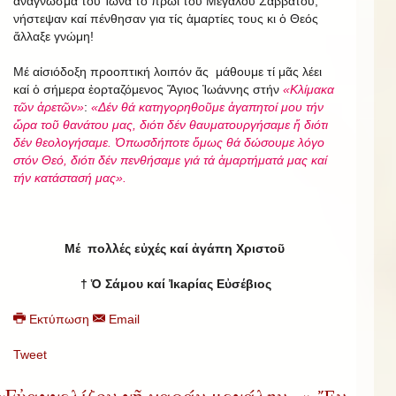
ἀνάγνωσμα τοῦ Ἰωνᾶ τό πρωϊ τοῦ Μεγάλου Σαββάτου,
νήστεψαν καί πένθησαν για τίς ἁμαρτίες τους κι ὁ Θεός
ἄλλαξε γνώμη!
Μέ αἰσιόδοξη προοπτική λοιπόν ἄς μάθουμε τί μᾶς λέει
καί ὁ σήμερα ἑορταζόμενος Ἅγιος Ἰωάννης στήν
«Κλίμακα
τῶν ἀρετῶν»
:
«Δέν θά κατηγορηθοῦμε ἀγαπητοί μου τήν
ὥρα τοῦ θανάτου μας, διότι δέν θαυματουργήσαμε ἤ διότι
δέν θεολογήσαμε. Ὁπωσδήποτε ὅμως θά δώσουμε λόγο
στόν Θεό, διότι δέν πενθήσαμε γιά τά ἁμαρτήματά μας καί
τήν κατάστασή μας».
Μέ πολλές εὐχές καί ἀγάπη Χριστοῦ
†
Ὁ Σάμου καί Ἰκaρίας Εὐσέβιος
Εκτύπωση
Email
Tweet
«Εὐαγγελίζου γῆ χαράν μεγάλην...» Ἔν