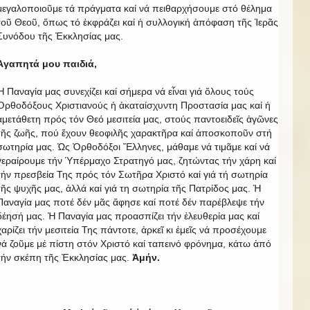
μεγαλοποιοῦμε τά πράγματα καί νά πειθαρχήσουμε στό θέλημα
τοῦ Θεοῦ, ὅπως τό ἐκφράζει καί ἡ συλλογική ἀπόφαση τῆς Ἱερᾶς
Συνόδου τῆς Ἐκκλησίας μας.
Ἀγαπητά μου παιδιά,
Ἡ Παναγία μας συνεχίζει καί σήμερα νά εἶναι γιά ὅλους τούς
Ὀρθοδόξους Χριστιανούς ἡ ἀκαταίσχυντη Προστασία μας καί ἡ
ἀμετάθετη πρός τόν Θεό μεσιτεία μας, στούς παντοειδεῖς ἀγῶνες
τῆς ζωῆς, πού ἔχουν θεοφιλῆς χαρακτῆρα καί ἀποσκοποῦν στή
σωτηρία μας. Ὡς Ὀρθοδόξοι Ἕλληνες, μάθαμε νά τιμᾶμε καί νά
γεραίρουμε τήν Ὑπέρμαχο Στρατηγό μας, ζητώντας τήν χάρη καί
τήν πρεσβεία Της πρός τόν Σωτῆρα Χριστό καί γιά τή σωτηρία
τῆς ψυχῆς μας, ἀλλά καί γιά τη σωτηρία τῆς Πατρίδος μας. Ἡ
Παναγία μας ποτέ δέν μᾶς ἄφησε καί ποτέ δέν παρέβλεψε τήν
δέησή μας. Ἡ Παναγία μας προασπίζει τήν ἐλευθερία μας καί
χαρίζει τήν μεσιτεία Της πάντοτε, ἀρκεῖ κι ἐμεῖς νά προσέχουμε
νά ζοῦμε μέ πίστη στόν Χριστό καί ταπεινό φρόνημα, κάτω ἀπό
τήν σκέπη τῆς Ἐκκλησίας μας.
Ἀμήν.