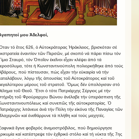
Ἀγαπητοί μου Ἀδελφοί,
Ὅταν τό ἔτος 626, ὁ Αὐτοκράτορας Ἡράκλειος, βρισκόταν σέ
ἐκστρατεία ἐναντίον τῶν Περσῶν, μέ σκοπό νά πάρει πίσω τόν
Τίμιο Σταυρό, τόν Ὁποῖον ἐκεῖνοι εἶχαν κλέψει ἀπό τά
Ἱεροσόλυμα, τότε ἡ Κωνσταντινούπολη πολιορκήθηκε ἀπό τούς
Ἀβάρους, πού πίστευσαν, πώς εἶχαν τήν εὐκαιρία νά τήν
καταλάβουν, λόγῳ τῆς ἀπουσίας τοῦ Αὐτοκράτορος καί τοῦ
μεγαλύτερου μέρους τοῦ στρατοῦ. Ὅμως δέν ὑπολόγισαν στό
θέλημα τοῦ Θεοῦ. Ἔτσι ὁ τότε Πατριάρχης Σέργιος μέ τήν
στήριξη τοῦ Φρούραρχου Βώνου ἀνέλαβε τήν ὑπεράσπιση τῆς
Κωνσταντινουπόλεως καί συνεπῶς τῆς αὐτοκρατορίας. Ὁ
Πατριάρχης λιτάνευε ἀνά τήν Πόλη τήν εἰκόνα τῆς Παναγίας τῶν
Βλαχερνῶν καί ἐνεθάρρυνε τά πλήθη καί τούς μαχητές.
Ξαφνικά ἔγινε φοβερός ἀνεμοστρόβιλος, πού δημιούργησε
τρικυμία καί κατέστρεψε τόν ἐχθρικό στόλο καί τή νύκτα τῆς 7ης