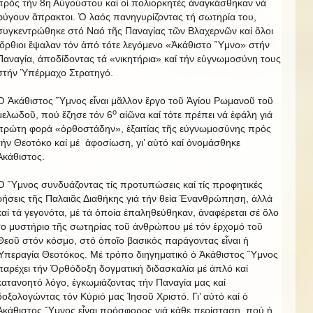
πρός τήν 8η Αὐγούστου καί οἱ πολιορκητές ἀναγκάσθηκαν νά
φύγουν ἄπρακτοι. Ὁ λαός πανηγυρίζοντας τή σωτηρία του,
συγκεντρώθηκε στό Ναό τῆς Παναγίας τῶν Βλαχερνῶν καί ὅλοι
ὄρθιοι ἔψαλαν τόν ἀπό τότε λεγόμενο «Ἀκάθιστο Ὕμνο» στήν
Παναγία, ἀποδίδοντας τά «νικητήρια» καί τήν εὐγνωμοσύνη τους
στήν Ὑπέρμαχο Στρατηγό.
Ὁ Ἀκάθιστος Ὕμνος εἶναι μᾶλλον ἔργο τοῦ Ἁγίου Ρωμανοῦ τοῦ
ο
μελωδοῦ, πού ἔζησε τόν 6
αἰῶνα καί τότε πρέπει νά ἐφάλη γιά
πρώτη φορά «ὀρθοστάδην», ἐξαιτίας τῆς εὐγνωμοσύνης πρός
τήν Θεοτόκο καί μέ ἀφοσίωση, γι’ αὐτό καί ὀνομάσθηκε
Ἀκάθιστος.
Ὁ Ὕμνος συνδυάζοντας τίς προτυπώσεις καί τίς προφητικές
ρήσεις τῆς Παλαιᾶς Διαθήκης γιά τήν θεία Ἐνανθρώπηση, ἀλλά
καί τά γεγονότα, μέ τά ὁποία ἐπαληθεύθηκαν, ἀναφέρεται σέ ὅλο
το μυστήριο τῆς σωτηρίας τοῦ ἀνθρώπου μέ τόν ἐρχομό τοῦ
Θεοῦ στόν κόσμο, στό ὁποῖο βασικός παράγοντας εἶναι ἡ
Ὑπεραγία Θεοτόκος. Μέ τρόπο διηγηματικό ὁ Ἀκάθιστος Ὕμνος
παρέχει τήν Ὀρθόδοξη δογματική διδασκαλία μέ ἁπλό καί
κατανοητό λόγο, ἐγκωμιάζοντας τήν Παναγία μας καί
δοξολογώντας τόν Κύριό μας Ἰησοῦ Χριστό. Γι’ αὐτό καί ὁ
Ἀκάθιστος Ὕμνος εἶναι πρόσφορος γιά κάθε περίσταση, πού ἡ