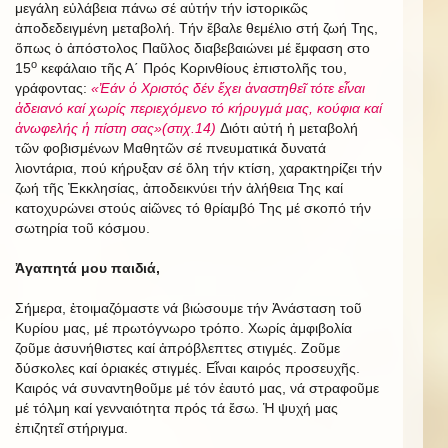
μεγάλη εὐλάβεια πάνω σέ αὐτήν τήν ἱστορικῶς
ἀποδεδειγμένη μεταβολή. Τήν ἔβαλε θεμέλιο στή ζωή Της,
ὅπως ὁ ἀπόστολος Παῦλος διαβεβαιώνει μέ ἔμφαση στο
ο
15
κεφάλαιο τῆς Α΄ Πρός Κορινθίους ἐπιστολῆς του,
γράφοντας:
«Ἐάν ὁ Χριστός δέν ἔχει ἀναστηθεῖ τότε εἶναι
ἀδειανό καί χωρίς περιεχόμενο τό κήρυγμά μας, κούφια καί
ἀνωφελής ἡ πίστη σας»(στιχ.14)
Διότι αὐτή ἡ μεταβολή
τῶν φοβισμένων Μαθητῶν σέ πνευματικά δυνατά
λιοντάρια, πού κήρυξαν σέ ὅλη τήν κτίση, χαρακτηρίζει τήν
ζωή τῆς Ἐκκλησίας, ἀποδεικνύει τήν ἀλήθεια Της καί
κατοχυρώνει στούς αἰῶνες τό θρίαμβό Της μέ σκοπό τήν
σωτηρία τοῦ κόσμου.
Ἀγαπητά μου παιδιά,
Σήμερα, ἐτοιμαζόμαστε νά βιώσουμε τήν Ἀνάσταση τοῦ
Κυρίου μας, μέ πρωτόγνωρο τρόπο. Χωρίς ἀμφιβολία
ζοῦμε ἀσυνήθιστες καί ἀπρόβλεπτες στιγμές. Ζοῦμε
δύσκολες καί ὁριακές στιγμές. Εἶναι καιρός προσευχῆς.
Καιρός νά συναντηθοῦμε μέ τόν ἑαυτό μας, νά στραφοῦμε
μέ τόλμη καί γενναιότητα πρός τά ἔσω. Ἡ ψυχή μας
ἐπιζητεῖ στήριγμα.