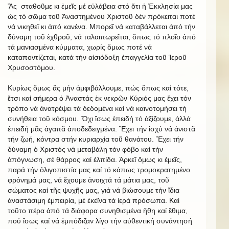
Ἄς σταθοῦμε κι ἐμεῖς μέ εὐλάβεια στό ὅτι ἡ Ἐκκλησία μας
ὡς τό σῶμα τοῦ Ἀναστημένου Χριστοῦ δέν πρόκειται ποτέ
νά νικηθεῖ κι ἀπό κανένα. Μπορεῖ νά καταβάλλεται ἀπό τήν
δύναμη τοῦ ἐχθροῦ, νά ταλαιπωρεῖται, ὅπως τό πλοῖο ἀπό
τά μανιασμένα κύμματα, χωρίς ὅμως ποτέ νά
καταποντίζεται, κατά τήν αἰσιόδοξη ἐπαγγελία τοῦ Ἱεροῦ
Χρυσοστόμου.
Κυρίως ὅμως ἄς μήν ἀμφιβάλλουμε, πώς ὅπως καί τότε,
ἔτσι καί σήμερα ὁ Ἀναστάς ἐκ νεκρῶν Κύριός μας ἔχει τόν
τρόπο νά ἀνατρέψει τά δεδομένα καί νά καινοτομήσει τή
συνήθεια τοῦ κόσμου. Ὄχι ἴσως ἐπειδή τό ἀξίζουμε, ἀλλά
ἐπειδή μᾶς ἀγαπᾶ ἀποδεδειγμένα. Ἔχει τήν ἰσχύ νά ἀνιστᾶ
τήν ζωή, κόντρα στήν κυριαρχία τοῦ θανάτου. Ἔχει τήν
δύναμη ὁ Χριστός νά μεταβάλῃ τόν φόβο καί τήν
ἀπόγνωση, σέ θάρρος καί ἐλπίδα. Ἀρκεῖ ὅμως κι ἐμεῖς,
παρά τήν ὀλιγοπιστία μας καί τό κάπως τρομοκρατημένο
φρόνημά μας, νά ἔχουμε ἀνοιχτά τά μάτια μας, τοῦ
σώματος καί τῆς ψυχῆς μας, γιά νά βιώσουμε τήν ἴδια
ἀναστάσιμη ἐμπειρία, μέ ἐκεῖνα τά ἱερά πρόσωπα. Καί
τοῦτο πέρα ἀπό τά διάφορα συνηθισμένα ἤθη καί ἔθιμα,
πού ἴσως καί νά ἐμπόδιζαν λίγο τήν αὐθεντική συνάντησή