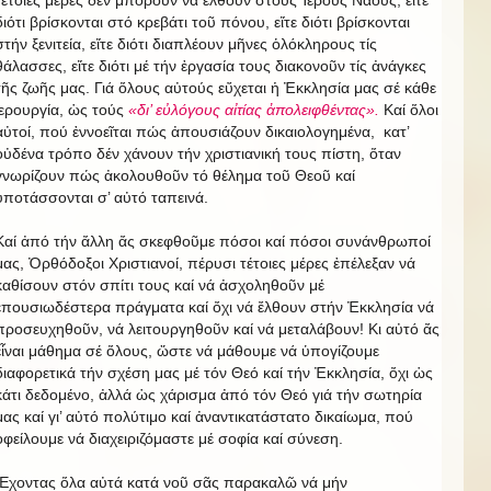
τέτοιες μέρες δέν μποροῦν νά ἔλθουν στούς Ἱερούς Ναούς, εἴτε
διότι βρίσκονται στό κρεβάτι τοῦ πόνου, εἴτε διότι βρίσκονται
στήν ξενιτεία, εἴτε διότι διαπλέουν μῆνες ὁλόκληρους τίς
θάλασσες, εἴτε διότι μέ τήν ἐργασία τους διακονοῦν τίς ἀνάγκες
τῆς ζωῆς μας. Γιά ὅλους αὐτούς εὔχεται ἡ Ἐκκλησία μας σέ κάθε
ἱερουργία, ὡς τούς
«δι’ εὐλόγους αἰτίας ἀπολειφθέντας».
Καί ὅλοι
αὐτοί, πού ἐννοεῖται πώς ἀπουσιάζουν δικαιολογημένα, κατ’
οὐδένα τρόπο δέν χάνουν τήν χριστιανική τους πίστη, ὅταν
γνωρίζουν πώς ἀκολουθοῦν τό θέλημα τοῦ Θεοῦ καί
ὑποτάσσονται σ’ αὐτό ταπεινά.
Καί ἀπό τήν ἄλλη ἄς σκεφθοῦμε πόσοι καί πόσοι συνάνθρωποί
μας, Ὀρθόδοξοι Χριστιανοί, πέρυσι τέτοιες μέρες ἐπέλεξαν νά
καθίσουν στόν σπίτι τους καί νά ἀσχοληθοῦν μέ
ἐπουσιωδέστερα πράγματα καί ὄχι νά ἔλθουν στήν Ἐκκλησία νά
προσευχηθοῦν, νά λειτουργηθοῦν καί νά μεταλάβουν! Κι αὐτό ἄς
εἶναι μάθημα σέ ὅλους, ὥστε νά μάθουμε νά ὑπογίζουμε
διαφορετικά τήν σχέση μας μέ τόν Θεό καί τήν Ἐκκλησία, ὄχι ὡς
κάτι δεδομένο, ἀλλά ὡς χάρισμα ἀπό τόν Θεό γιά τήν σωτηρία
μας καί γι’ αὐτό πολύτιμο καί ἀναντικατάστατο δικαίωμα, πού
ὀφείλουμε νά διαχειριζόμαστε μέ σοφία καί σύνεση.
Ἔχοντας ὅλα αὐτά κατά νοῦ σᾶς παρακαλῶ νά μήν