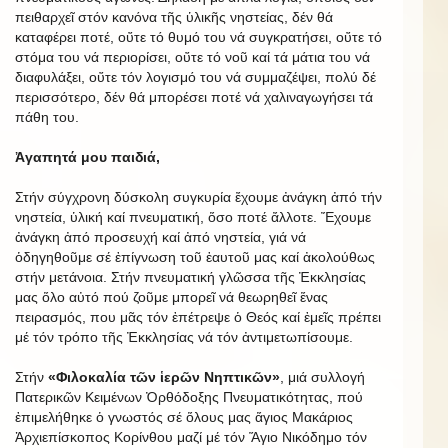
πειθαρχεῖ στόν κανόνα τῆς ὑλικῆς νηστείας, δέν θά
καταφέρει ποτέ, οὔτε τό θυμό του νά συγκρατήσει, οὔτε τό
στόμα του νά περιορίσει, οὔτε τό νοῦ καί τά μάτια του νά
διαφυλάξει, οὔτε τόν λογισμό του νά συμμαζέψει, πολύ δέ
περισσότερο, δέν θά μπορέσει ποτέ νά χαλιναγωγήσει τά
πάθη του.
Ἀγαπητά μου παιδιά,
Στήν σύγχρονη δύσκολη συγκυρία ἔχουμε ἀνάγκη ἀπό τήν
νηστεία, ὑλική καί πνευματική, ὅσο ποτέ ἄλλοτε. Ἔχουμε
ἀνάγκη ἀπό προσευχή καί ἀπό νηστεία, γιά νά
ὁδηγηθοῦμε σέ ἐπίγνωση τοῦ ἑαυτοῦ μας καί ἀκολούθως
στήν μετάνοια. Στήν πνευματική γλῶσσα τῆς Ἐκκλησίας
μας ὅλο αὐτό πού ζοῦμε μπορεῖ νά θεωρηθεῖ ἕνας
πειρασμός, που μᾶς τόν ἐπέτρεψε ὁ Θεός καί ἐμεῖς πρέπει
μέ τόν τρόπο τῆς Ἐκκλησίας νά τόν ἀντιμετωπίσουμε.
Στήν
«Φιλοκαλία τῶν ἱερῶν Νηπτικῶν»
, μιά συλλογή
Πατερικῶν Κειμένων Ὀρθόδοξης Πνευματικότητας, πού
ἐπιμελήθηκε ὁ γνωστός σέ ὅλους μας ἅγιος Μακάριος
Ἀρχιεπίσκοπος Κορίνθου μαζί μέ τόν Ἅγιο Νικόδημο τόν