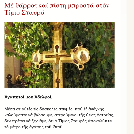
Μέ θάρρος καί πίστη μπροστά στόν
Τίμιο Σταυρό
Ἀγαπητοί μου Ἀδελφοί,
Μέσα σέ αὐτές τίς δύσκολες στιγμές, πού ἐξ ἀνάγκης
καλούμαστε νά βιώσουμε, στερούμενοι τῆς θείας Λατρείας,
δέν πρέπει νά ξεχνᾶμε, ὅτι ὁ Τίμιος Σταυρός ἀποκαλύπτει
τό μέτρο τῆς ἀγάπης τοῦ Θεοῦ.