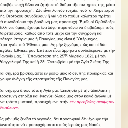
εὐσεβής ψυχή θέλει νά ζητήσει τό θαῦμα τῆς σωτηρίας της, μέσα
ἀπό τήν προσευχή. Δέν εἶναι λοιπόν τυχαῖο, πού οἱ Χαιρετισμοί
τῆς Θεοτόκου συνοδεύουν ἤ γιά νά τό ποῦμε καλύτερα πρέπει
νά συνοδεύουν τήν βραδυνή μας προσευχή. Ἐμεῖς οἱ Ὀρθόδοξοι
Ἕλληνες ὅμως, ἔχουμε ἕνα λόγο παραπάνω νά διαβάζουμε τούς
Χαιρετισμούς, καθώς ἀπό τότε μέχρι καί τήν σύγχρονη καί
νεότερη ἱστορία μας ἡ Παναγίας μας εἶναι ἡ Ὑπέρμαχος
Στρατηγός τοῦ Ἔθνους μας. Ἀς μήν ξεχνᾶμε, πώς καί οἱ δύο
μεγάλες Ἐθνικές μας Ἐπέτειοι εἶναι ἄρρηκτα συνδεδεμένες μέ τήν
ης
Παναγία μας. Ἡ Ἐπανάσταση τῆς 25
Μαρτίου 1821 μέ τόν
η
Εὐαγγελισμό Της καί ἡ 28
Ὀκτωβρίου μέ τήν Ἁγία Σκέπη Της.
Καί σήμερα βρισκόμαστε ἐν μέσῳ μιᾶς ἰδιότυπης πολιορκίας καί
ἔχουμε ἀνάγκη τῆς στρατηγείας τῆς Παναγίας μας.
Καί σήμερα ὅπως τότε ἡ Ἁγία μας Ἐκκλησία μέ τήν ἀδιάλειπτη
προσευχή στηρίζει καί ἐνισχύει ὅλους μας στόν κοινό ἀγῶνα μέ
ἕνα τρόπο μυστικό, προευχόμενη στήν
«ἐν πρεσβείαις ἀκοίμητον
Θεοτόκον».
Ἄς μήν μᾶς ξενίζει τό γεγονός, ὅτι προσωρινά δέν ἔχουμε τήν
δυνατότητα νά προσερχόμαστε στούς Ἱερούς μας Ναούς.