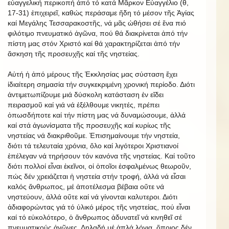
εὐαγγελική περικοπή ἀπό τό κατά Μᾶρκον Εὐαγγέλιο (θ,
17-31) ἐπιχειρεῖ, καθώς περάσαμε ἤδη τό μέσον τῆς Ἁγίας
καί Μεγάλης Τεσσαρακοστῆς, νά μᾶς ὠθήσει σέ ἕνα πιό
φιλότιμο πνευματικό ἀγῶνα, πού θά διακρίνεται ἀπό τήν
πίστη μας στόν Χριστό καί θά χαρακτηρίζεται ἀπό τήν
ἄσκηση τῆς προσευχῆς καί τῆς νηστείας.
Αὐτή ἡ ἀπό μέρους τῆς Ἐκκλησίας μας σύσταση ἔχει
ἰδιαίτερη σημασία τήν συγκεκριμένη χρονική περίοδο. Διότι
ἀντιμετωπίζουμε μιά δύσκολη κατάσταση ἐν εἴδει
πειρασμοῦ καί γιά νά ἐξέλθουμε νικητές, πρέπει
ὁπωσδήποτε καί τήν πίστη μας νά δυναμώσουμε, ἀλλά
καί στά ἀγωνίσματα τῆς προσευχῆς καί κυρίως τῆς
νηστείας νά διακριθοῦμε. Ἐπισημαίνουμε τήν νηστεία,
διότι τά τελευταία χρόνια, ὅλο καί λιγότεροι Χριστιανοί
ἐπέλεγαν νά τηρήσουν τόν κανόνα τῆς νηστείας. Καί τοῦτο
διότι πολλοί εἶναι ἐκεῖνοι, οἱ ὁποῖοι ἐσφαλμένως θεωροῦν,
πώς δέν χρειάζεται ἡ νηστεία στήν τροφή, ἀλλά νά εἶσαι
καλός ἄνθρωπος, μέ ἀποτέλεσμα βέβαια οὔτε νά
νηστεύουν, ἀλλά οὔτε καί νά γίνονται καλυτεροι. Διότι
ἀδιαφορώντας γιά τό ὑλικό μέρος τῆς νηστείας, πού εἶναι
καί τό εὐκολότερο, ὁ ἄνθρωπος ἀδυνατεῖ νά κινηθεῖ σέ
πνευματικούς ἀγῶνες. Δηλαδή μέ ἁπλά λόγια, ὅποιος δέν