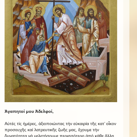
Ἀγαπητοί μου Ἀδελφοί,
Αὐτές τίς ἡμέρες, ἀξιοποιώντας τήν εὐκαιρία τῆς κατ’ οἶκον
προσευχῆς καί λατρευτικῆς ζωῆς μας, ἔχουμε τήν
δυνατότητα νά μελετήσουμε περισσότερο ἀπό κάθε ἄλλη