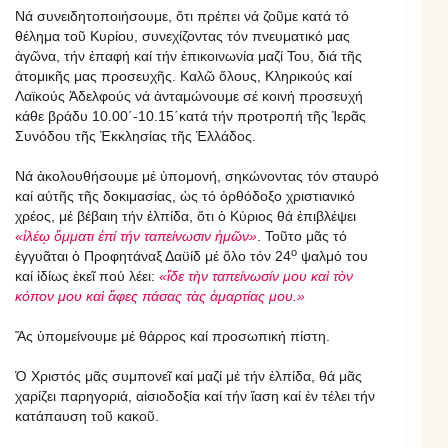
Νά συνειδητοποιήσουμε, ὅτι πρέπει νά ζοῦμε κατά τό
θέλημα τοῦ Κυρίου, συνεχίζοντας τόν πνευματικό μας
ἀγῶνα, τήν ἐπαφή καί τήν ἐπικοινωνία μαζί Του, διά τῆς
ἀτομικῆς μας προσευχῆς. Καλῶ ὅλους, Κληρικούς καί
Λαϊκούς Ἀδελφούς νά ἀνταμώνουμε σέ κοινή προσευχή
κάθε βράδυ 10.00΄-10.15΄κατά τήν προτροπή τῆς Ἱερᾶς
Συνόδου τῆς Ἐκκλησίας τῆς Ἑλλάδος.
Νά ἀκολουθήσουμε μέ ὑπομονή, σηκώνοντας τόν σταυρό
καί αὐτῆς τῆς δοκιμασίας, ὡς τό ὀρθόδοξο χριστιανικό
χρέος, μέ βέβαιη τήν ἐλπίδα, ὅτι ὁ Κύριος θά ἐπιβλέψει
«ἱλέῳ ὄμματι ἐπί τήν ταπείνωσιν ἡμῶν»
. Τοῦτο μᾶς τό
ο
ἐγγυᾶται ὁ Προφητάναξ Δαϋίδ μέ ὅλο τόν 24
ψαλμό του
καί ἰδίως ἐκεῖ πού λέει:
«ἴδε τὴν ταπείνωσίν μου καὶ τὸν
κόπον μου καὶ ἄφες πάσας τὰς ἁμαρτίας μου.»
Ἄς ὑπομείνουμε μέ θάρρος καί προσωπική πίστη.
Ὁ Χριστός μᾶς συμπονεῖ καί μαζί μέ τήν ἐλπίδα, θά μᾶς
χαρίζει παρηγοριά, αἰσιοδοξία καί τήν ἴαση καί ἐν τέλει τήν
κατάπαυση τοῦ κακοῦ.