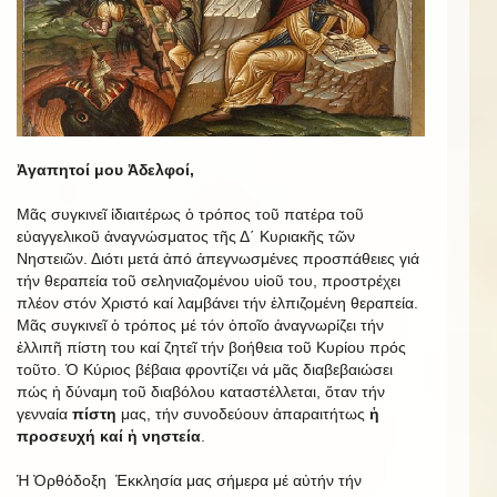
Ἀγαπητοί μου Ἀδελφοί,
Μᾶς συγκινεῖ ἰδιαιτέρως ὁ τρόπος τοῦ πατέρα τοῦ
εὐαγγελικοῦ ἀναγνώσματος τῆς Δ΄ Κυριακῆς τῶν
Νηστειῶν. Διότι μετά ἀπό ἀπεγνωσμένες προσπάθειες γιά
τήν θεραπεία τοῦ σεληνιαζομένου υἱοῦ του, προστρέχει
πλέον στόν Χριστό καί λαμβάνει τήν ἐλπιζομένη θεραπεία.
Μᾶς συγκινεῖ ὁ τρόπος μέ τόν ὁποῖο ἀναγνωρίζει τήν
ἐλλιπῆ πίστη του καί ζητεῖ τήν βοήθεια τοῦ Κυρίου πρός
τοῦτο. Ὁ Κύριος βέβαια φροντίζει νά μᾶς διαβεβαιώσει
πώς ἡ δύναμη τοῦ διαβόλου καταστέλλεται, ὅταν τήν
γενναία
πίστη
μας, τήν συνοδεύουν ἀπαραιτήτως
ἡ
προσευχή καί ἡ νηστεία
.
Ἡ Ὀρθόδοξη Ἐκκλησία μας σήμερα μέ αὐτήν τήν