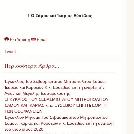
†
Ὁ Σάμου καί Ἰκαρίας Εὐσέβιος
Εκτύπωση
Email
Tweet
Περισσότερα Άρθρα...
Ἐγκύκλιος Τοῦ Σεβασμιωτάτου Μητροπολίτου Σάμου,
Ἰκαρίας καί Κορσεῶν Κ.κ. Εὐσεβίου ἐπί τῇ ἐνάρξει τῆς
Ἁγίας καί Μεγάλης Τεσσαρακοστῆς
ΕΓΚΥΚΛΙΟΣ ΤΟΥ ΣΕΒΑΣΜΙΩΤΑΤΟΥ ΜΗΤΡΟΠΟΛΙΤΟΥ
ΣΑΜΟΥ ΚΑΙ ΙΚΑΡΙΑΣ κ. κ. ΕΥΣΕΒΙΟΥ ΕΠΙ ΤΗι ΕΟΡΤΗι
ΤΩΝ ΘΕΟΦΑΝΕΙΩΝ
Ἐγκύκλιον Μήνυμα Τοῦ Σεβασμιωτάτου Μητροπολίτου
Σάμου, Ἰκαρίας καί Κορσεῶν κ.κ. Εὐσεβίου ἐπί τῇ ἀνατολῇ
τοῦ νέου ἔτους 2020