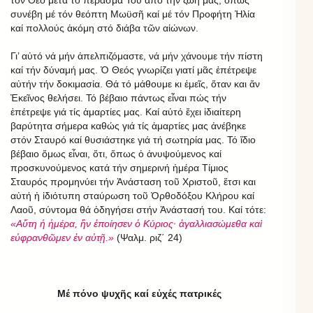
συνέβη μέ τόν θεόπτη Μωϋσῆ καί μέ τόν Προφήτη Ἠλία
καί πολλούς ἀκόμη στό διάβα τῶν αἰώνων.
Γι’ αὐτό νά μήν ἀπελπιζόμαστε, νά μήν χάνουμε τήν πίστη
καί τήν δύναμή μας. Ὁ Θεός γνωρίζει γιατί μᾶς ἐπέτρεψε
αὐτήν τήν δοκιμασία. Θά τό μάθουμε κι ἐμεῖς, ὅταν και ἄν
Ἐκεῖνος θελήσει. Τό βέβαιο πάντως εἶναι πώς τήν
ἐπέτρεψε γιά τίς ἁμαρτίες μας. Καί αὐτό ἔχει ἰδιαίτερη
βαρύτητα σήμερα καθώς γιά τίς ἁμαρτίες μας ἀνέβηκε
στόν Σταυρό καί θυσιάστηκε γιά τή σωτηρία μας. Τό ἴδιο
βέβαιο ὅμως εἶναι, ὅτι, ὅπως ὁ ἀνυψούμενος καί
προσκυνούμενος κατά τήν σημερινή ἡμέρα Τίμιος
Σταυρός προμηνύει τήν Ἀνάσταση τοῦ Χριστοῦ, ἔτσι και
αὐτή ἡ ἰδιότυπη σταύρωση τοῦ Ὀρθοδόξου Κλήρου καί
Λαοῦ, σύντομα θά ὁδηγήσει στήν Ἀνάστασή του. Καί τότε:
«Αὕτη ἡ ἡμέρα, ἣν ἐποίησεν ὁ Κύριος· ἀγαλλιασώμεθα καὶ
εὐφρανθῶμεν ἐν αὐτῇ.»
(Ψαλμ. ριζ΄ 24)
Μέ πόνο ψυχῆς καί εὐχές πατρικές