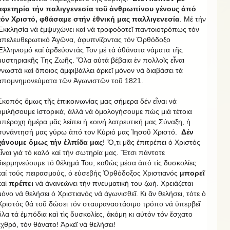
ἀφετηρία τήν παλιγγενεσία τοῦ ἀνθρωπίνου γένους ἀπό
τόν Χριστό, φθάσαμε στήν ἐθνική μας παλλιγενεσία
. Μέ τήν
Ἐκκλησία νά ἐμψυχώνει καί νά τροφοδοτεῖ παντοιοτρόπως τόν
ἀπελευθερωτικό Ἀγῶνα, ἀφυπνίζοντας τόν Ὀρθόδοξο
Ἑλληνισμό καί ἀρδεύοντάς Τον μέ τά ἀθάνατα νάματα τῆς
μυστηριακῆς Της Ζωῆς. Ὅλα αὐτά βέβαια ἐν πολλοῖς εἶναι
γνωστά καί ὅποιος ἀμφιβάλλει ἀρκεῖ μόνον νά διαβάσει τά
ἀπομνημονεύματα τῶν Ἀγωνιστῶν τοῦ 1821.
Σκοπός ὅμως τῆς ἐπικοινωνίας μας σήμερα δέν εἶναι νά
ὁμιλήσουμε ἱστορικά, ἀλλά νά ὁμολογήσουμε πώς μιά τέτοια
ὑπέροχη ἡμέρα μᾶς λείπει ἡ κοινή λατρευτική μας Σύναξη, ἡ
συνάντησή μας γύρω ἀπό τον Κύριό μας Ἰησοῦ Χριστό.
Δέν
χάνουμε ὅμως τήν ἐλπίδα μας
! Ὅ,τι μᾶς ἐπιτρέπει ὁ Χριστός
εἶναι γιά τό καλό καί τήν σωτηρία μας. Ἔτσι πάντοτε
διερμηνεύουμε τό θέλημά Του, καθώς μέσα ἀπό τίς δυσκολίες
καί τούς πειρασμούς, ὁ εὐσεβής Ὀρθόδοξος Χριστιανός
μπορεῖ
καί
πρέπει
νά ἀνανεώνει τήν πνευματική του ζωή. Χρειάζεται
μόνο νά θελήσει ὁ Χριστιανός νά ἀγωνισθεῖ. Κι ἄν θελήσει, τότε ὁ
Χριστός θά τοῦ δώσει τόν σταυραναστάσιμο τρόπο νά ὑπερβεῖ
ὅλα τά ἐμπόδια καὶ τὶς δυσκολίες, ἀκόμη κι αὐτόν τόν ἔσχατο
ἐχθρό, τὸν θάνατο! Ἀρκεῖ νὰ θελήσει!