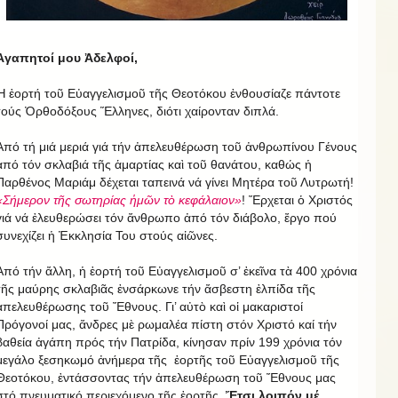
Ἀγαπητοί μου Ἀδελφοί,
Ἡ ἑορτή τοῦ Εὐαγγελισμοῦ τῆς Θεοτόκου ἐνθουσίαζε πάντοτε
τούς Ὀρθοδόξους Ἕλληνες, διότι χαίρονταν διπλά.
Ἀπό τή μιά μεριά γιά τήν ἀπελευθέρωση τοῦ ἀνθρωπίνου Γένους
ἀπό τόν σκλαβιά τῆς ἁμαρτίας καὶ τοῦ θανάτου, καθώς ἡ
Παρθένος Μαριάμ δέχεται ταπεινά νά γίνει Μητέρα τοῦ Λυτρωτή!
«Σήμερον τῆς σωτηρίας ἡμῶν τὸ κεφάλαιον»
! Ἔρχεται ὁ Χριστός
γιά νά ἐλευθερώσει τόν ἄνθρωπο ἀπό τόν διάβολο, ἔργο πού
συνεχίζει ἡ Ἐκκλησία Του στούς αἰῶνες.
Ἀπό τήν ἄλλη, ἡ ἑορτή τοῦ Εὐαγγελισμοῦ σ’ ἐκεῖνα τὰ 400 χρόνια
τῆς μαύρης σκλαβιᾶς ἐνσάρκωνε τήν ἄσβεστη ἐλπίδα τῆς
ἀπελευθέρωσης τοῦ Ἔθνους. Γι’ αὐτὸ καὶ οἱ μακαριστοί
Πρόγονοί μας, ἄνδρες μὲ ρωμαλέα πίστη στόν Χριστό καί τήν
βαθεία ἀγάπη πρός τήν Πατρίδα, κίνησαν πρίν 199 χρόνια τόν
μεγάλο ξεσηκωμό ἀνήμερα τῆς ἑορτῆς τοῦ Εὐαγγελισμοῦ τῆς
Θεοτόκου, ἐντάσσοντας τήν ἀπελευθέρωση τοῦ Ἔθνους μας
στό πνευματικό περιεχόμενο τῆς ἑορτῆς.
Ἔτσι λοιπόν μέ