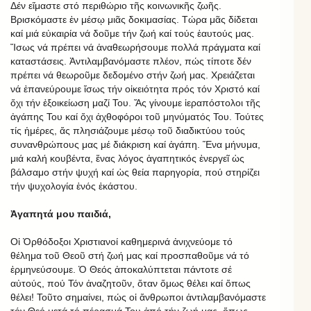
Δέν εἴμαστε στό περιθώριο τῆς κοινωνικῆς ζωῆς.
Βρισκόμαστε ἐν μέσῳ μιᾶς δοκιμασίας. Τώρα μᾶς δίδεται
καί μιά εὐκαιρία νά δοῦμε τήν ζωή καί τούς ἑαυτούς μας.
Ἴσως νά πρέπει νά ἀναθεωρήσουμε πολλά πράγματα καί
καταστάσεις. Ἀντιλαμβανόμαστε πλέον, πώς τίποτε δέν
πρέπει νά θεωροῦμε δεδομένο στήν ζωή μας. Χρειάζεται
νά ἐπανεύρουμε ἴσως τήν οἰκειότητα πρός τόν Χριστό καί
ὄχι τήν ἐξοικείωση μαζί Του. Ἄς γίνουμε ἱεραπόστολοι τῆς
ἀγάπης Του καί ὄχι ἀχθοφόροι τοῦ μηνύματός Του. Τούτες
τίς ἡμέρες, ἄς πλησιάζουμε μέσῳ τοῦ διαδικτύου τούς
συνανθρώπους μας μέ διάκριση καί ἀγάπη. Ἕνα μήνυμα,
μιά καλή κουβέντα, ἕνας λόγος ἀγαπητικός ἐνεργεῖ ὡς
βάλσαμο στήν ψυχή καί ὡς θεία παρηγορία, πού στηρίζει
τήν ψυχολογία ἑνός ἑκάστου.
Ἀγαπητά μου παιδιά,
Οἱ Ὀρθόδοξοι Χριστιανοί καθημερινά ἀνιχνεύομε τό
θέλημα τοῦ Θεοῦ στή ζωή μας καί προσπαθοῦμε νά τό
ἑρμηνεύσουμε. Ὁ Θεός ἀποκαλύπτεται πάντοτε σέ
αὐτούς, πού Τόν ἀναζητοῦν, ὅταν ὅμως θέλει καί ὅπως
θέλει! Τοῦτο σημαίνει, πώς οἱ ἄνθρωποι ἀντιλαμβανόμαστε
τόν Θεό μετά τό πέρασμά Του ἀπό τήν ζωή μας, ὅπως