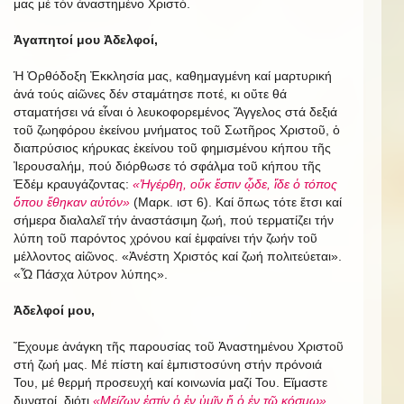
μας μέ τόν ἀναστημένο Χριστό.
Ἀγαπητοί μου Ἀδελφοί,
Ἡ Ὀρθόδοξη Ἐκκλησία μας, καθημαγμένη καί μαρτυρική
ἀνά τούς αἰῶνες δέν σταμάτησε ποτέ, κι οὔτε θά
σταματήσει νά εἶναι ὁ λευκοφορεμένος Ἄγγελος στά δεξιά
τοῦ ζωηφόρου ἐκείνου μνήματος τοῦ Σωτῆρος Χριστοῦ, ὁ
διαπρύσιος κήρυκας ἐκείνου τοῦ φημισμένου κήπου τῆς
Ἰερουσαλήμ, πού διόρθωσε τό σφάλμα τοῦ κήπου τῆς
Ἐδέμ κραυγάζοντας:
«Ἠγέρθη, οὔκ ἔστιν ᾧδε, ἴδε ὁ τόπος
ὅπου ἔθηκαν αὐτόν»
(Μαρκ. ιστ 6). Καί ὅπως τότε ἔτσι καί
σήμερα διαλαλεῖ τήν ἀναστάσιμη ζωή, πού τερματίζει τήν
λύπη τοῦ παρόντος χρόνου καί ἐμφαίνει τήν ζωήν τοῦ
μέλλοντος αἰῶνος. «Ἀνέστη Χριστός καί ζωή πολιτεύεται».
«Ὦ Πάσχα λύτρον λύπης».
Ἀδελφοί μου,
Ἔχουμε ἀνάγκη τῆς παρουσίας τοῦ Ἀναστημένου Χριστοῦ
στή ζωή μας. Μέ πίστη καί ἐμπιστοσύνη στήν πρόνοιά
Του, μέ θερμή προσευχή καί κοινωνία μαζί Του. Εἴμαστε
δυνατοί, διότι
«Μείζων ἐστίν ὁ ἐν ὑμῖν ἤ ὁ ἐν τῷ κόσμῳ».