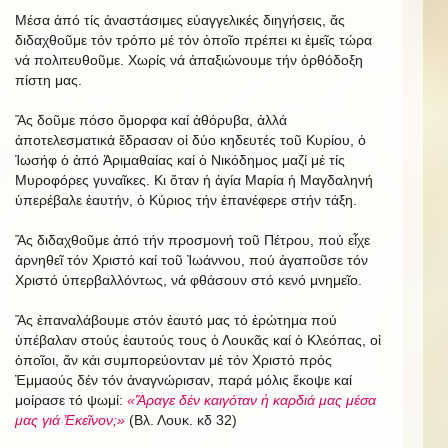
Μέσα ἀπό τίς ἀναστάσιμες εὐαγγελικές διηγήσεις, ἄς
διδαχθοῦμε τόν τρόπο μέ τόν ὁποῖο πρέπει κι ἐμεῖς τώρα
νά πολιτευθοῦμε. Χωρίς νά ἀπαξιώνουμε τήν ὀρθόδοξη
πίστη μας.
Ἄς δοῦμε πόσο ὄμορφα καί ἀθόρυβα, ἀλλά
ἀποτελεσματικά ἔδρασαν οἱ δύο κηδευτές τοῦ Κυρίου, ὁ
Ἰωσήφ ὁ ἀπό Ἀριμαθαίας καί ὁ Νικόδημος μαζί μέ τίς
Μυροφόρες γυναῖκες. Κι ὅταν ἡ ἁγία Μαρία ἡ Μαγδαληνή
ὑπερέβαλε ἑαυτήν, ὁ Κύριος τήν ἐπανέφερε στήν τάξη.
Ἄς διδαχθοῦμε ἀπό τήν προσμονή τοῦ Πέτρου, πού εἶχε
ἀρνηθεῖ τόν Χριστό καί τοῦ Ἰωάννου, πού ἀγαποῦσε τόν
Χριστό ὑπερβαλλόντως, νά φθάσουν στό κενό μνημεῖο.
Ἄς ἐπαναλάβουμε στόν ἑαυτό μας τό ἐρώτημα πού
ὑπέβαλαν στούς ἑαυτούς τους ὁ Λουκᾶς καί ὁ Κλεόπας, οἱ
ὁποῖοι, ἄν κάι συμπορεύονταν μέ τόν Χριστό πρός
Ἐμμαούς δέν τόν ἀναγνώρισαν, παρά μόλις ἔκοψε καί
μοίρασε τό ψωμί:
«Ἄραγε δέν καιγόταν ἡ καρδιά μας μέσα
μας γιά Ἐκεῖνον;»
(Βλ. Λουκ. κδ 32)