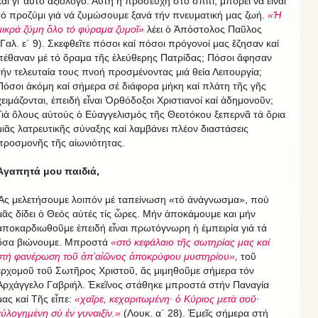
καί γι’ αὐτό ἀξιόλογο. Αὐτή ἡ προσευχή στό σπίτι, μπορεῖ νά εἶναι
τό προζύμι γιά νά ζυμώσουμε ξανά τήν πνευματική μας ζωή.
«Ἡ
μικρά ζύμη ὅλο τό φύραμα ζυμοῖ»
λέει ὁ Ἀπόστολος Παῦλος
(Γαλ. ε΄ 9). Σκεφθεῖτε πόσοι καί πόσοι πρόγονοί μας ἔζησαν καί
πέθαναν μέ τό ὅραμα τῆς ἐλεύθερης Πατρίδας; Πόσοι ἄφησαν
τήν τελευταία τους πνοή προσμένοντας μιά θεία Λειτουργία;
Πόσοι ἀκόμη καί σήμερα σέ διάφορα μήκη καί πλάτη τῆς γῆς
χειμάζονται, ἐπειδή εἶναι Ὀρθόδοξοι Χριστιανοί καί ἀδημονοῦν;
Γιά ὅλους αὐτούς ὁ Εὐαγγελισμός τῆς Θεοτόκου ξεπερνᾶ τά ὅρια
μιᾶς λατρευτικῆς σύναξης καί λαμβάνει πλέον διαστάσεις
προσμονῆς τῆς αἰωνιότητας.
Ἀγαπητά μου παιδιά,
Ἄς μελετήσουμε λοιπόν μέ ταπείνωση «τό ἀνάγνωσμα», πού
μᾶς δίδει ὁ Θεός αὐτές τίς ὧρες. Μήν ἀποκάμουμε και μήν
ἀποκαρδιωθοῦμε ἐπειδή εἶναι πρωτόγνωρη ἡ ἐμπειρία γιά τά
ὅσα βιώνουμε. Μπροστά
«στό κεφάλαιο τῆς σωτηρίας μας καί
στή φανέρωση τοῦ ἀπ’αἰῶνος ἀποκρύφου μυστηρίου»,
τοῦ
ἐρχομοῦ τοῦ Σωτῆρος Χριστοῦ, ἄς μιμηθοῦμε σήμερα τόν
Ἀρχάγγελο Γαβριήλ. Ἐκεῖνος στάθηκε μπροστά στήν Παναγία
μας καί Τῆς εἶπε:
«χαῖρε, κεχαριτωμένη· ὁ Κύριος μετὰ σοῦ·
εὐλογημένη σὺ ἐν γυναιξίν.»
(Λουκ. α΄ 28). Ἐμεῖς σήμερα στή