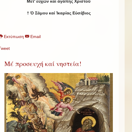
Μετ’ εὐχῶν καί ἀγάπης Χριστοῦ
† Ὁ Σάμου καί Ἰκαρίας Εὐσέβιος
Εκτύπωση
Email
Tweet
Μέ προσευχή καί νηστεία!