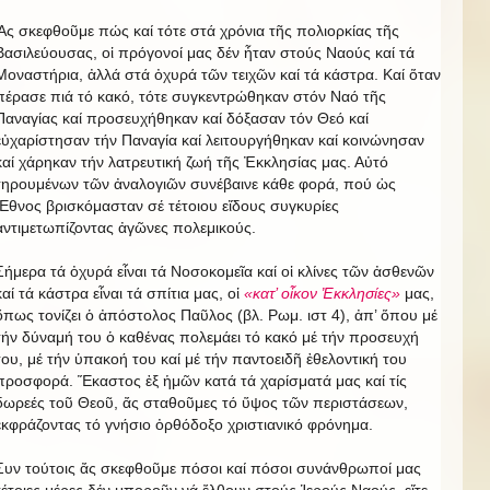
Ἄς σκεφθοῦμε πώς καί τότε στά χρόνια τῆς πολιορκίας τῆς
Βασιλεύουσας, οἱ πρόγονοί μας δέν ἦταν στούς Ναούς καί τά
Μοναστήρια, ἀλλά στά ὀχυρά τῶν τειχῶν καί τά κάστρα. Καί ὅταν
πέρασε πιά τό κακό, τότε συγκεντρώθηκαν στόν Ναό τῆς
Παναγίας καί προσευχήθηκαν καί δόξασαν τόν Θεό καί
εὐχαρίστησαν τήν Παναγία καί λειτουργήθηκαν καί κοινώνησαν
καί χάρηκαν τήν λατρευτική ζωή τῆς Ἐκκλησίας μας. Αὐτό
τηρουμένων τῶν ἀναλογιῶν συνέβαινε κάθε φορά, πού ὡς
Ἔθνος βρισκόμασταν σέ τέτοιου εἴδους συγκυρίες
ἀντιμετωπίζοντας ἀγῶνες πολεμικούς.
Σήμερα τά ὀχυρά εἶναι τά Νοσοκομεῖα καί οἱ κλίνες τῶν ἀσθενῶν
καί τά κάστρα εἶναι τά σπίτια μας, οἱ
«κατ’ οἶκον Ἐκκλησίες»
μας,
ὅπως τονίζει ὁ ἀπόστολος Παῦλος (βλ. Ρωμ. ιστ 4), ἀπ’ ὅπου μέ
τήν δύναμή του ὁ καθένας πολεμάει τό κακό μέ τήν προσευχή
του, μέ τήν ὑπακοή του καί μέ τήν παντοειδῆ ἐθελοντική του
προσφορά. Ἕκαστος ἐξ ἡμῶν κατά τά χαρίσματά μας καί τίς
δωρεές τοῦ Θεοῦ, ἄς σταθοῦμες τό ὕψος τῶν περιστάσεων,
ἐκφράζοντας τό γνήσιο ὀρθόδοξο χριστιανικό φρόνημα.
Συν τούτοις ἄς σκεφθοῦμε πόσοι καί πόσοι συνάνθρωποί μας