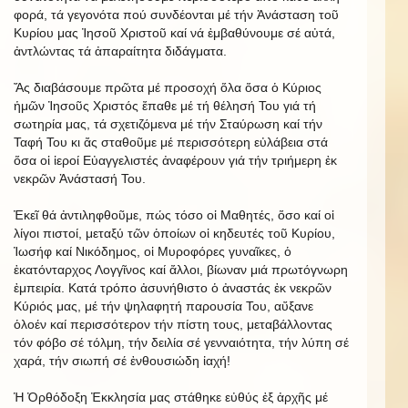
φορά, τά γεγονότα πού συνδέονται μέ τήν Ἀνάσταση τοῦ
Κυρίου μας Ἰησοῦ Χριστοῦ καί νά ἐμβαθύνουμε σέ αὐτά,
ἀντλώντας τά ἀπαραίτητα διδάγματα.
Ἄς διαβάσουμε πρῶτα μέ προσοχή ὅλα ὅσα ὁ Κύριος
ἡμῶν Ἰησοῦς Χριστός ἔπαθε μέ τή θέλησή Του γιά τή
σωτηρία μας, τά σχετιζόμενα μέ τήν Σταύρωση καί τήν
Ταφή Του κι ἄς σταθοῦμε μέ περισσότερη εὐλάβεια στά
ὅσα οἱ ἱεροί Εὐαγγελιστές ἀναφέρουν γιά τήν τριήμερη ἐκ
νεκρῶν Ἀνάστασή Του.
Ἐκεῖ θά ἀντιληφθοῦμε, πώς τόσο οἱ Μαθητές, ὅσο καί οἱ
λίγοι πιστοί, μεταξύ τῶν ὁποίων οἱ κηδευτές τοῦ Κυρίου,
Ἰωσήφ καί Νικόδημος, οἱ Μυροφόρες γυναῖκες, ὁ
ἑκατόνταρχος Λογγῖνος καί ἄλλοι, βίωναν μιά πρωτόγνωρη
ἐμπειρία. Κατά τρόπο ἀσυνήθιστο ὁ ἀναστάς ἐκ νεκρῶν
Κύριός μας, μέ τήν ψηλαφητή παρουσία Του, αὔξανε
ὁλοέν καί περισσότερον τήν πίστη τους, μεταβάλλοντας
τόν φόβο σέ τόλμη, τήν δειλία σέ γενναιότητα, τήν λύπη σέ
χαρά, τήν σιωπή σέ ἐνθουσιώδη ἰαχή!
Ἡ Ὀρθόδοξη Ἐκκλησία μας στάθηκε εὐθύς ἐξ ἀρχῆς μέ