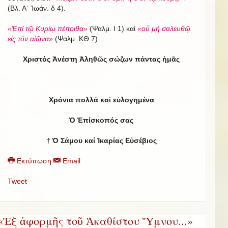
(Βλ. Α΄ Ἰωάν. δ 4).
«Ἐπί τῷ Κυρίῳ πέποιθα»
(Ψαλμ. Ι 1) καί
«οὐ μή σαλευθῷ
εἰς τόν αἰῶνα»
(Ψαλμ. ΚΘ 7)
Χριστός Ἀνέστη Ἀληθῶς σώζων πάντας ἡμᾶς
Χρόνια πολλά καί εὐλογημένα
Ὁ Ἐπίσκοπός σας
†
Ὁ Σάμου καί Ἰκαρίας Εὐσέβιος
Εκτύπωση
Email
Tweet
«Ἐξ ἀφορμῆς τοῦ Ἀκαθίστου Ὕμνου...»