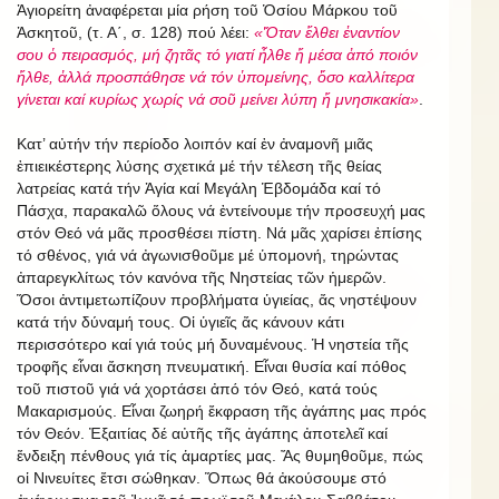
Ἁγιορείτη ἀναφέρεται μία ρήση τοῦ Ὁσίου Μάρκου τοῦ
Ἀσκητοῦ, (τ. Α΄, σ. 128) πού λέει:
«Ὅταν ἔλθει ἐναντίον
σου ὁ πειρασμός, μή ζητᾶς τό γιατί ἦλθε ἤ μέσα ἀπό ποιόν
ἤλθε, ἀλλά προσπάθησε νά τόν ὑπομείνης, ὅσο καλλίτερα
γίνεται καί κυρίως χωρίς νά σοῦ μείνει λύπη ἤ μνησικακία»
.
Κατ’ αὐτήν τήν περίοδο λοιπόν καί ἐν ἀναμονῆ μιᾶς
ἐπιεικέστερης λύσης σχετικά μέ τήν τέλεση τῆς θείας
λατρείας κατά τήν Ἁγία καί Μεγάλη Ἑβδομάδα καί τό
Πάσχα, παρακαλῶ ὅλους νά ἐντείνουμε τήν προσευχή μας
στόν Θεό νά μᾶς προσθέσει πίστη. Νά μᾶς χαρίσει ἐπίσης
τό σθένος, γιά νά ἀγωνισθοῦμε μέ ὑπομονή, τηρώντας
ἀπαρεγκλίτως τόν κανόνα τῆς Νηστείας τῶν ἡμερῶν.
Ὅσοι ἀντιμετωπίζουν προβλήματα ὑγιείας, ἄς νηστέψουν
κατά τήν δύναμή τους. Οἱ ὑγιεῖς ἄς κάνουν κάτι
περισσότερο καί γιά τούς μή δυναμένους. Ἡ νηστεία τῆς
τροφῆς εἶναι ἄσκηση πνευματική. Εἶναι θυσία καί πόθος
τοῦ πιστοῦ γιά νά χορτάσει ἀπό τόν Θεό, κατά τούς
Μακαρισμούς. Εἶναι ζωηρή ἔκφραση τῆς ἀγάπης μας πρός
τόν Θεόν. Ἐξαιτίας δέ αὐτῆς τῆς ἀγάπης ἀποτελεῖ καί
ἔνδειξη πένθους γιά τίς ἁμαρτίες μας. Ἄς θυμηθοῦμε, πώς
οἱ Νινευίτες ἔτσι σώθηκαν. Ὅπως θά ἀκούσουμε στό