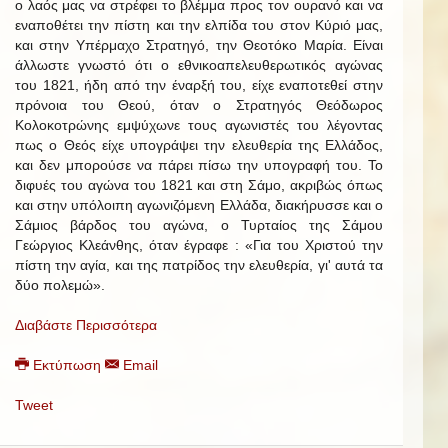
ο λαός μας να στρέφει το βλέμμα προς τον ουρανό και να
εναποθέτει την πίστη και την ελπίδα του στον Κύριό μας,
και στην Υπέρμαχο Στρατηγό, την Θεοτόκο Μαρία. Είναι
άλλωστε γνωστό ότι ο εθνικοαπελευθερωτικός αγώνας
του 1821, ήδη από την έναρξή του, είχε εναποτεθεί στην
πρόνοια του Θεού, όταν ο Στρατηγός Θεόδωρος
Κολοκοτρώνης εμψύχωνε τους αγωνιστές του λέγοντας
πως ο Θεός είχε υπογράψει την ελευθερία της Ελλάδος,
και δεν μπορούσε να πάρει πίσω την υπογραφή του. Το
διφυές του αγώνα του 1821 και στη Σάμο, ακριβώς όπως
και στην υπόλοιπη αγωνιζόμενη Ελλάδα, διακήρυσσε και ο
Σάμιος βάρδος του αγώνα, ο Τυρταίος της Σάμου
Γεώργιος Κλεάνθης, όταν έγραφε : «Για του Χριστού την
πίστη την αγία, και της πατρίδος την ελευθερία, γι' αυτά τα
δύο πολεμώ».
Διαβάστε Περισσότερα
Εκτύπωση
Email
Tweet