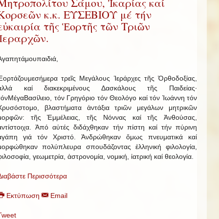
Μητροπολίτου Σάμου, Ἰκαρίας καί
Κορσεῶν κ.κ. ΕΥΣΕΒΙΟΥ μέ τήν
εὐκαιρία τῆς Ἑορτῆς τῶν Τριῶν
Ἱεραρχῶν.
Ἀγαπητάμουπαιδιά,
Ἑορτάζουμεσήμερα τρεῖς Μεγάλους Ἱεράρχες τῆς Ὀρθοδοξίας,
ἀλλά καί διακεκριμένους Δασκάλους τῆς Παιδείας·
τόνΜέγαΒασίλειο, τόν Γρηγόριο τόν Θεολόγο καί τόν Ἰωάννη τόν
Χρυσόστομο, βλαστήματα ἀντάξια τριῶν μεγάλων μητρικῶν
μορφῶν: τῆς Ἐμμέλειας, τῆς Νόννας καί τῆς Ἀνθούσας,
ἀντίστοιχα. Ἀπό αὐτές διδάχθηκαν τήν πίστη καί τήν πύρινη
ἀγάπη γιά τόν Χριστό. Ἀνδρώθηκαν ὅμως πνευματικά καί
μορφώθηκαν πολύπλευρα σπουδάζοντας ἑλληνική φιλολογία,
φιλοσοφία, γεωμετρία, ἀστρονομία, νομική, ἰατρική καί θεολογία.
Διαβάστε Περισσότερα
Εκτύπωση
Email
Tweet