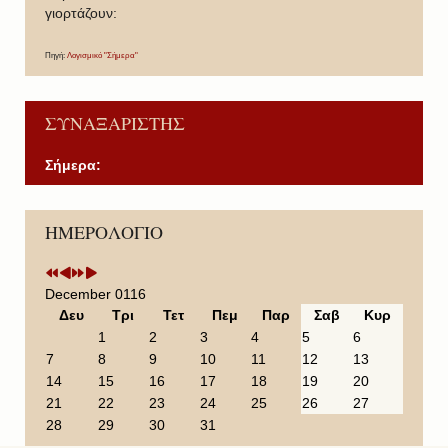
γιορτάζουν:
Πηγή:
Λογισμικό "Σήμερα"
ΣΥΝΑΞΑΡΙΣΤΗΣ
Σήμερα:
P
P
N
N
ΗΜΕΡΟΛΟΓΙΟ
r
r
e
e
e
e
x
x
v
v
t
t
i
i
Y
M
December 0116
o
o
e
o
Δευ
Τρι
Τετ
Πεμ
Παρ
Σαβ
Κυρ
u
u
a
n
1
2
3
4
5
6
s
s
r
t
7
8
9
10
11
12
13
Y
M
h
14
15
16
17
18
19
20
e
o
21
22
23
24
25
26
27
a
n
28
29
30
31
r
t