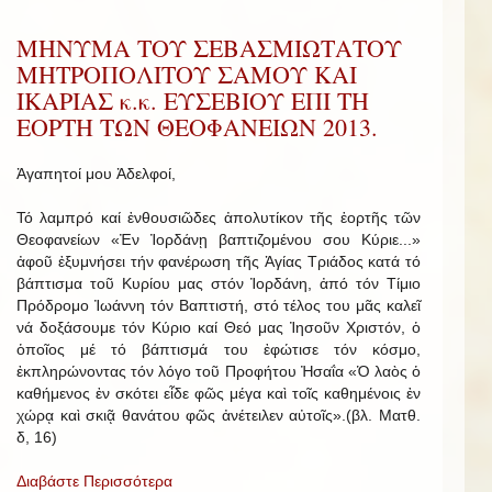
ΜΗΝΥΜΑ ΤΟΥ ΣΕΒΑΣΜΙΩΤΑΤΟΥ
ΜΗΤΡΟΠΟΛΙΤΟΥ ΣΑΜΟΥ ΚΑΙ
ΙΚΑΡΙΑΣ κ.κ. ΕΥΣΕΒΙΟΥ ΕΠΙ ΤΗ
ΕΟΡΤΗ ΤΩΝ ΘΕΟΦΑΝΕΙΩΝ 2013.
Ἀγαπητοί μου Ἀδελφοί,
Τό λαμπρό καί ἐνθουσιῶδες ἀπολυτίκον τῆς ἑορτῆς τῶν
Θεοφανείων «Ἐν Ἰορδάνῃ βαπτιζομένου σου Κύριε...»
ἀφοῦ ἐξυμνήσει τήν φανέρωση τῆς Ἁγίας Τριάδος κατά τό
βάπτισμα τοῦ Κυρίου μας στόν Ἰορδάνη, ἀπό τόν Τίμιο
Πρόδρομο Ἰωάννη τόν Βαπτιστή, στό τέλος του μᾶς καλεῖ
νά δοξάσουμε τόν Κύριο καί Θεό μας Ἰησοῦν Χριστόν, ὁ
ὁποῖος μέ τό βάπτισμά του ἐφώτισε τόν κόσμο,
ἐκπληρώνοντας τόν λόγο τοῦ Προφήτου Ἠσαΐα «Ὁ λαὸς ὁ
καθήμενος ἐν σκότει εἶδε φῶς μέγα καὶ τοῖς καθημένοις ἐν
χώρᾳ καὶ σκιᾷ θανάτου φῶς ἀνέτειλεν αὐτοῖς».(βλ. Ματθ.
δ, 16)
Διαβάστε Περισσότερα