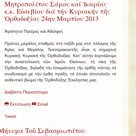
Μητροπολίτου Σάμου καί Ἰκαρίας
κ.κ. Εὐσεβίου διά τήν Κυριακήν τῆς
Ὀρθοδοξίας 24ην Μαρτίου 2013
Ἀγαπητοί Πατέρες καί Ἀδελφοί,
Πρῶτος μεγάλος σταθμός στό ταξίδι μας στό πέλαγος τῆς
Ἁγίας καί Μεγάλης Τεσσαρακοστῆς εἶναι ἡ σημερινή
Κυριακή, Κυριακή τῆς Ὀρθοδοξίας. Κατ' αὐτήν ἑορτάζουμε
τήν ἀναστύλωση τῶν Ἱερῶν Εἰκόνων, τή νίκη τῆς
Ὀρθοδοξίας, δηλαδή τήν ἐπικράτηση τῆς ὀρθῆς πίστης σέ
συνδυασμό μέ τήν ὀρθή πράξη, τά ὁποία ἀποτελοῦν τό
αὐθεντικό βίωμα τῆς Ὀρθόδοξης Ἐκκλησίας μας.
Διαβάστε Περισσότερα
Εκτύπωση
Email
Tweet
Μήνυμα Τοῦ Σεβασμιωτάτου