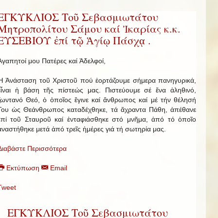
ΕΓΚΥΚΛΙΟΣ Τοῦ Σεβασμιωτάτου
Μητροπολίτου Σάμου καί Ἰκαρίας κ.κ.
ΕΥΣΕΒΙΟΥ ἐπί τῷ Ἁγίῳ Πάσχᾳ .
Ἀγαπητοί μου Πατέρες καί Ἀδελφοί,
Ἡ Ἀνάσταση τοῦ Χριστοῦ πού ἑορτάζουμε σήμερα πανηγυρικά,
εἶναι ἡ βάση τῆς πίστεώς μας. Πιστεύουμε σέ ἕνα ἀληθινό,
ζωντανό Θεό, ὁ ὁποῖος ἔγινε καί ἄνθρωπος καί μέ τήν θέλησή
Του ὡς Θεάνθρωπος καταδέχθηκε, τά ἄχραντα Πάθη, ἀπέθανε
ἐπί τοῦ Σταυροῦ καί ἐνταφιάσθηκε στό μνῆμα, ἀπό τό ὁποῖο
ἀναστήθηκε μετά ἀπό τρεῖς ἡμέρες γιά τή σωτηρία μας.
Διαβάστε Περισσότερα
Εκτύπωση
Email
Tweet
ΕΓΚΥΚΛΙΟΣ Τοῦ Σεβασμιωτάτου