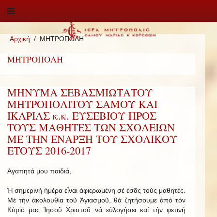
Αρχική
ΜΗΤΡΟΠΟΛΗ
ΜΗΤΡΟΠΟΛΗ
ΜΗΝΥΜΑ ΣΕΒΑΣΜΙΩΤΑΤΟΥ
ΜΗΤΡΟΠΟΛΙΤΟΥ ΣΑΜΟΥ ΚΑΙ
ΙΚΑΡΙΑΣ κ.κ. ΕΥΣΕΒΙΟΥ ΠΡΟΣ
ΤΟΥΣ ΜΑΘΗΤΕΣ ΤΩΝ ΣΧΟΛΕΙΩΝ
ΜΕ ΤΗΝ ΕΝΑΡΞΗ ΤΟΥ ΣΧΟΛΙΚΟΥ
ΕΤΟΥΣ 2016-2017
Ἀγαπητά μου παιδιά,
Ἡ σημερινή ἡμέρα εἶναι ἀφιερωμένη σέ ἐσᾶς τούς μαθητές.
Μέ τήν ἀκολουθία τοῦ Ἁγιασμοῦ, θά ζητήσουμε ἀπό τόν
Κύριό μας Ἰησοῦ Χριστοῦ νά εὐλογήσει καί τήν φετινή