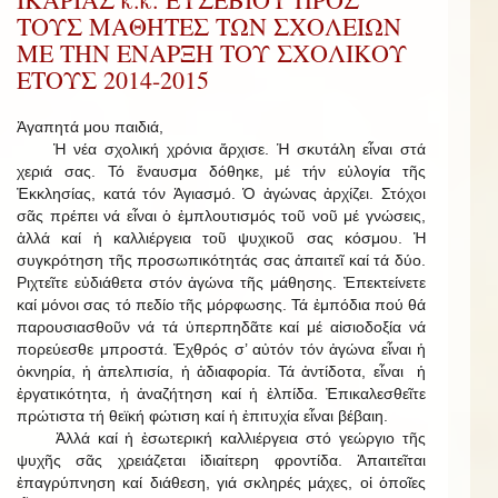
ΤΟΥΣ ΜΑΘΗΤΕΣ ΤΩΝ ΣΧΟΛΕΙΩΝ
ΜΕ ΤΗΝ ΕΝΑΡΞΗ ΤΟΥ ΣΧΟΛΙΚΟΥ
ΕΤΟΥΣ 2014-2015
Ἀγαπητά μου παιδιά,
Ἡ νέα σχολική χρόνια ἄρχισε. Ἡ σκυτάλη εἶναι στά
χεριά σας. Τό ἔναυσμα δόθηκε, μέ τήν εὐλογία τῆς
Ἐκκλησίας, κατά τόν Ἁγιασμό. Ὁ ἀγώνας ἀρχίζει. Στόχοι
σᾶς πρέπει νά εἶναι ὁ ἐμπλουτισμός τοῦ νοῦ μέ γνώσεις,
ἀλλά καί ἡ καλλιέργεια τοῦ ψυχικοῦ σας κόσμου. Ἡ
συγκρότηση τῆς προσωπικότητάς σας ἀπαιτεῖ καί τά δύο.
Ριχτεῖτε εὐδιάθετα στόν ἀγώνα τῆς μάθησης. Ἐπεκτείνετε
καί μόνοι σας τό πεδίο τῆς μόρφωσης. Τά ἐμπόδια πού θά
παρουσιασθοῦν νά τά ὑπερπηδᾶτε καί μέ αἰσιοδοξία νά
πορεύεσθε μπροστά. Ἐχθρός σ’ αὐτόν τόν ἀγώνα εἶναι ἡ
ὀκνηρία, ἡ ἀπελπισία, ἡ ἀδιαφορία. Τά ἀντίδοτα, εἶναι ἡ
ἐργατικότητα, ἡ ἀναζήτηση καί ἡ ἐλπίδα. Ἐπικαλεσθεῖτε
πρώτιστα τή θεϊκή φώτιση καί ἡ ἐπιτυχία εἶναι βέβαιη.
Ἀλλά καί ἡ ἐσωτερική καλλιέργεια στό γεώργιο τῆς
ψυχῆς σᾶς χρειάζεται ἰδιαίτερη φροντίδα. Ἀπαιτεῖται
ἐπαγρύπνηση καί διάθεση, γιά σκληρές μάχες, οἱ ὁποῖες