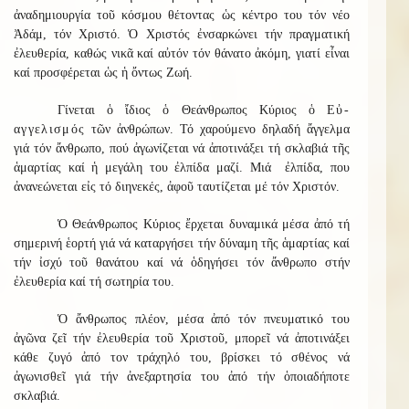
ἀναδημιουργία τοῦ κόσμου θέτοντας ὡς κέντρο του τόν νέο
Ἀδάμ, τόν Χριστό. Ὁ Χριστός ἐνσαρκώνει τήν πραγματική
ἐλευθερία, καθώς νικᾶ καί αὐτόν τόν θάνατο ἀκόμη, γιατί εἶναι
καί προσφέρεται ὡς ἡ ὄντως Ζωή.
Γίνεται ὁ ἴδιος ὁ Θεάνθρωπος Κύριος ὁ
Εὐ-
αγγελισμός
τῶν ἀνθρώπων. Τό χαρούμενο δηλαδή ἄγγελμα
γιά τόν ἄνθρωπο, πού ἀγωνίζεται νά ἀποτινάξει τή σκλαβιά τῆς
ἁμαρτίας καί ἡ μεγάλη του ἐλπίδα μαζί. Μιά ἐλπίδα, που
ἀνανεώνεται εἰς τό διηνεκές, ἀφοῦ ταυτίζεται μέ τόν Χριστόν.
Ὁ Θεάνθρωπος Κύριος ἔρχεται δυναμικά μέσα ἀπό τή
σημερινή ἑορτή γιά νά καταργήσει τήν δύναμη τῆς ἁμαρτίας καί
τήν ἰσχύ τοῦ θανάτου καί νά ὁδηγήσει τόν ἄνθρωπο στήν
ἐλευθερία καί τή σωτηρία του.
Ὁ ἄνθρωπος πλέον, μέσα ἀπό τόν πνευματικό του
ἀγῶνα ζεῖ τήν ἐλευθερία τοῦ Χριστοῦ, μπορεῖ νά ἀποτινάξει
κάθε ζυγό ἀπό τον τράχηλό του, βρίσκει τό σθένος νά
ἀγωνισθεῖ γιά τήν ἀνεξαρτησία του ἀπό τήν ὁποιαδήποτε
σκλαβιά.