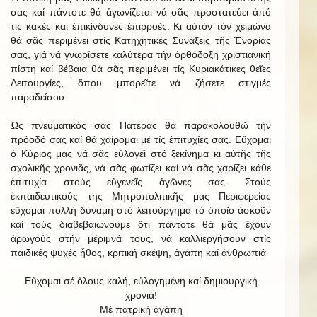
σας καί πάντοτε θά ἀγωνίζεται νά σᾶς προστατεύει ἀπό
τίς κακές καί ἐπικίνδυνες ἐπιρροές. Κι αὐτόν τόν χειμώνα
θά σᾶς περιμένει στίς Κατηχητικές Συνάξεις τῆς Ἐνορίας
σας, γιά νά γνωρίσετε καλύτερα τήν ὀρθόδοξη χριστιανική
πίστη καί βέβαια θά σᾶς περιμένει τίς Κυριακάτικες θεῖες
Λειτουργίες, ὅπου μπορεῖτε νά ζήσετε στιγμές
παραδείσου.
Ὡς πνευματικός σας Πατέρας θά παρακολουθῶ τήν
πρόοδό σας καί θά χαίρομαι μέ τίς ἐπιτυχίες σας. Εὔχομαι
ὁ Κύριος μας νά σᾶς εὐλογεῖ στό ξεκίνημα κι αὐτῆς τῆς
σχολικῆς χρονιᾶς, νά σᾶς φωτίζει καί νά σᾶς χαρίζει κάθε
ἐπιτυχία στούς εὐγενεῖς ἀγῶνες σας. Στούς
ἐκπαιδευτικούς της Μητροπολιτικῆς μας Περιφερείας
εὔχομαι πολλή δύναμη στό λειτούργημα τό ὁποῖο ἀσκοῦν
καί τούς διαβεβαιώνουμε ὅτι πάντοτε θά μᾶς ἔχουν
ἀρωγούς στήν μέριμνά τους, νά καλλιεργήσουν στίς
παιδικές ψυχές ἦθος, κριτική σκέψη, ἀγάπη καί ἀνθρωπιά
Εὔχομαι σέ ὅλους καλή, εὐλογημένη καί δημιουργική
χρονιά!
Μέ πατρική ἀγάπη