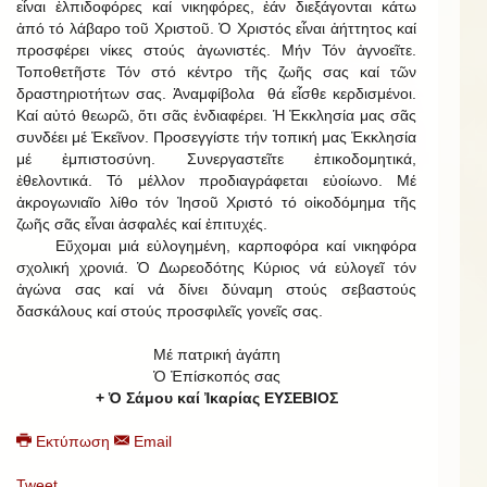
εἶναι ἐλπιδοφόρες καί νικηφόρες, ἐάν διεξάγονται κάτω
ἀπό τό λάβαρο τοῦ Χριστοῦ. Ὁ Χριστός εἶναι ἀήττητος καί
προσφέρει νίκες στούς ἀγωνιστές. Μήν Τόν ἀγνοεῖτε.
Τοποθετῆστε Τόν στό κέντρο τῆς ζωῆς σας καί τῶν
δραστηριοτήτων σας. Ἀναμφίβολα θά εἶσθε κερδισμένοι.
Καί αὐτό θεωρῶ, ὅτι σᾶς ἐνδιαφέρει. Ἡ Ἐκκλησία μας σᾶς
συνδέει μέ Ἐκεῖνον. Προσεγγίστε τήν τοπική μας Ἐκκλησία
μέ ἐμπιστοσύνη. Συνεργαστεῖτε ἐπικοδομητικά,
ἐθελοντικά. Τό μέλλον προδιαγράφεται εὐοίωνο. Μέ
ἀκρογωνιαῖο λίθο τόν Ἰησοῦ Χριστό τό οἰκοδόμημα τῆς
ζωῆς σᾶς εἶναι ἀσφαλές καί ἐπιτυχές.
Εὔχομαι μιά εὐλογημένη, καρποφόρα καί νικηφόρα
σχολική χρονιά. Ὁ Δωρεοδότης Κύριος νά εὐλογεῖ τόν
ἀγώνα σας καί νά δίνει δύναμη στούς σεβαστούς
δασκάλους καί στούς προσφιλεῖς γονεῖς σας.
Μέ πατρική ἀγάπη
Ὁ Ἐπίσκοπός σας
+ Ὁ Σάμου καί Ἰκαρίας ΕΥΣΕΒΙΟΣ
Εκτύπωση
Email
Tweet