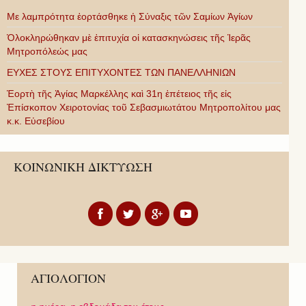
Με λαμπρότητα ἑορτάσθηκε ἡ Σύναξις τῶν Σαμίων Ἁγίων
Ὁλοκληρώθηκαν μὲ ἐπιτυχία οἱ κατασκηνώσεις τῆς Ἱερᾶς
Μητροπόλεώς μας
ΕΥΧΕΣ ΣΤΟΥΣ ΕΠΙΤΥΧΟΝΤΕΣ ΤΩΝ ΠΑΝΕΛΛΗΝΙΩΝ
Ἑορτὴ τῆς Ἁγίας Μαρκέλλης καὶ 31η ἐπέτειος τῆς εἰς
Ἐπίσκοπον Χειροτονίας τοῦ Σεβασμιωτάτου Μητροπολίτου μας
κ.κ. Εὐσεβίου
ΚΟΙΝΩΝΙΚΗ ΔΙΚΤΥΩΣΗ
ΑΓΙΟΛΟΓΙΟΝ