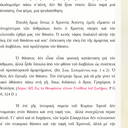
οἰκοδομοῦμε πάνω σ’αὐτή, δέν θά ἦταν τίποτε ἄλλο παρά μιά
αὐταπάτη, ἕνα ψέμα, μιά ψευδαίσθηση.
Ἐπειδή ὅμως ὄντως ὁ Χριστός Ἀνέστη, ἐμεῖς εἴμαστε οἱ
εὐτυχέστεροι τῶν ἀνθρώπων, διότι ὁ Χριστός νίκησε καί τόν
τελευταῖο ἐχθρό μας τόν θάνατο. Ὁ κενός τάφος διαλαλεῖ αὐτήν τήν
νίκη ἐπί τοῦ θανάτου καί κατ’ ἐπέκταση τήν νίκη ἐπί τῆς ἁμαρτίας καί
τοῦ διαβόλου, πού προξένησαν τόν θάνατο.
Ὁ θάνατος δέν εἶναι εἶναι φυσική κατάσταση γιά τόν
ἄνθρωπο, ἀλλά ἦλθε ὕπουλα ἀπό τόν φθόνο τοῦ διαβόλου ὡς συνέπεια
τοῦ προπατορικοῦ ἁμαρτήματος.
(Βλ. Σοφ. Σολομῶντος κεφ. 1 κ΄2)
Ὁ
Θεός δέν ἔφτιαξε τόν θάνατο. Τόν ἐπέτρεψε ὅμως γιά νά μήν γίνει τό
κακό ἀθάνατο πάνω στή γῆ, ὅπως διδάσκει ὁ ἅγιος Γρηγόριος ὁ
Θεολόγος
(
Λόγος ΑΠ, Εις τα Θεοφάνεια είτουν Γενέθλια τοῦ Σωτήρος,
Ρ G
36, 324 D .)
Ἡ ἐπί γῆς ἱστορική πορεία τοῦ Κυρίου Ἰησοῦ δέν
σταματάει στόν θάνατο καί στή ταφή του, ἀλλά συνεχίζεται πέραν
αὐτοῦ. Γι’ αὐτό καί οἱ διηγήσεις τῶν ἱερῶν Εὐαγγελίων δέν τελειώνουν
μέ τόν σταυρικό θάνατο καί τήν ταφή τοῦ Χριστοῦ, ἀλλά μέ τήν