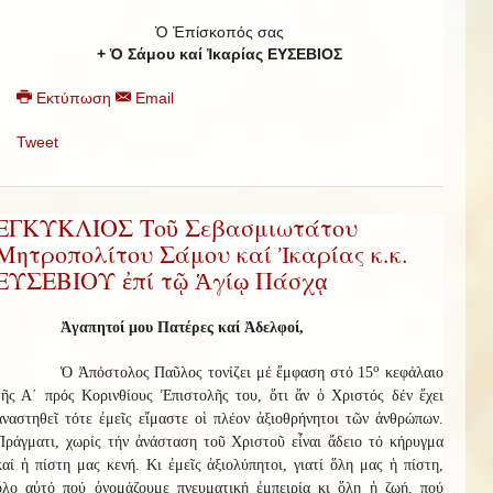
Ὁ Ἐπίσκοπός σας
+ Ὁ Σάμου καί Ἰκαρίας ΕΥΣΕΒΙΟΣ
Εκτύπωση
Email
Tweet
ΕΓΚΥΚΛΙΟΣ Τοῦ Σεβασμιωτάτου
Μητροπολίτου Σάμου καί Ἰκαρίας κ.κ.
ΕΥΣΕΒΙΟΥ ἐπί τῷ Ἁγίῳ Πάσχᾳ
Ἀγαπητοί μου Πατέρες καί Ἀδελφοί,
ο
Ὁ Ἀπόστολος Παῦλος τονίζει μέ ἔμφαση στό 15
κεφάλαιο
τῆς Α΄ πρός Κορινθίους Ἐπιστολῆς του, ὅτι ἄν ὁ Χριστός δέν ἔχει
ἀναστηθεῖ τότε ἐμεῖς εἴμαστε οἱ πλέον ἀξιοθρήνητοι τῶν ἀνθρώπων.
Πράγματι, χωρίς τήν ἀνάσταση τοῦ Χριστοῦ εἶναι ἄδειο τό κήρυγμα
καί ἡ πίστη μας κενή. Κι ἐμεῖς ἀξιολύπητοι, γιατί ὅλη μας ἡ πίστη,
ὅλο αὐτό πού ὀνομάζουμε πνευματική ἐμπειρία κι ὅλη ἡ ζωή, πού