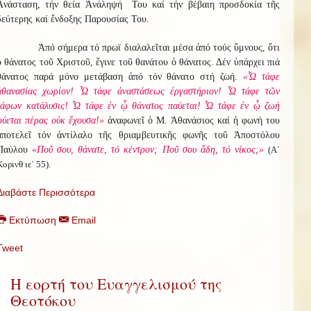
Ἀνάσταση, τήν θεία Ἀνάληψή Του καί τήν βέβαιη προσδοκία τῆς
δεύτερης καί ἔνδοξης Παρουσίας Του.
Ἀπό σήμερα τό πρωϊ διαλαλεῖται μέσα ἀπό τούς ὕμνους, ὅτι
ὁ θάνατος τοῦ Χριστοῦ, ἔγινε τοῦ θανάτου ὁ θάνατος. Δέν ὑπάρχει πιά
θάνατος παρά μόνο μετάβαση ἀπό τόν θάνατο στή ζωή.
«Ὦ τάφε
ἀθανασίας χωρίον! Ὦ τάφε ἀναστάσεως ἐργαστήριον! Ὦ τάφε τῶν
τάφων κατάλυσις! Ὦ τάφε ἐν ᾧ θάνατος παύεται! Ὦ τάφε ἐν ᾧ ζωή
φύεται πέρας οὐκ ἔχουσα!»
ἀναφωνεῖ ὁ Μ. Ἀθανάσιος καί ἡ φωνή του
ἀποτελεῖ τόν ἀντίλαλο τῆς θριαμβευτικῆς φωνῆς τοῦ Ἀποστόλου
Παύλου
«Ποῦ σου, θάνατε, τό κέντρον; Ποῦ σου ἅδη, τό νίκος;»
(Α΄
Κορινθ ιε΄ 55).
Διαβάστε Περισσότερα
Εκτύπωση
Email
Tweet
Η εορτή του Ευαγγελισμού της
Θεοτόκου