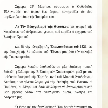
η
Σήμερα, 25
Μαρτίου, σύσσωμος ὁ Ὀρθόδοξος
Ἑλληνισμός, ἀπ’ ἄκρου ἕως ἄκρου, πανηγυρίζει τίς δύο
μεγάλες ἐπετείους τῆς Ἱστορίας του:
Α)
Τόν Εὐαγγελισμό τῆς Θεοτόκου
, ὡς ἀπαρχή τῆς
λυτρώσεως τοῦ ἀνθρωπίνου γένους, πού κομίζει ὁ ἐρχομός τοῦ
Σωτῆρος Χριστοῦ
καί Β)
τήν ἔναρξη τῆς Ἐπαναστάσεως τοῦ 1821
, ὡς
τήν ἀπαρχή τῆς λυτρώσεως τοῦ Ἔθνους μας ἀπό τήν σκλαβιά
τῆς Τουρκοκρατίας.
Σήμερα λοιπόν, ἀκολουθώντας μία ἰδιαίτερη τυπική
διάταξη ψάλλουμε τήν Β΄Στάση τῶν Χαιρετισμῶν, μαζί μέ τόν
μεθέορτο ἑσπερινό τῆς Ἑορτῆς, ἀντί τοῦ Μικροῦ Ἀποδείπνου.
Ἀκούσαμε νά γίνεται λόγος γιά τήν ἔκπληξη, πού ἔνιωσαν οἱ
Ποιμένες, οἱ Μάγοι καί ὅσοι ἀξιώθηκαν νά ἀναγνωρίσουν στό
θεῖο βρέφος Αὐτόν τόν Θεάνθρωπο Κύριο, Σωτῆρα καί
Λυτρωτή μας.
Ὁ Θεός μέ τήν ἐνανθρώπησή Του ξεκινᾶ δυναμικά τήν