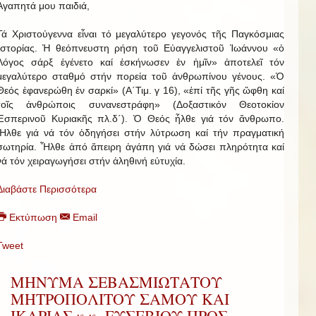
Ἀγαπητά μου παιδιά,
Τά Χριστούγεννα εἶναι τό μεγαλύτερο γεγονός τῆς Παγκόσμιας
Ἱστορίας. Ἡ θεόπνευστη ρήση τοῦ Εὐαγγελιστοῦ Ἰωάννου «ὁ
Λόγος σάρξ ἐγένετο καί ἐσκήνωσεν ἐν ἡμῖν» ἀποτελεῖ τόν
μεγαλύτερο σταθμό στήν πορεία τοῦ ἀνθρωπίνου γένους. «Ὁ
Θεός ἐφανερώθη ἐν σαρκί» (Α΄Τιμ. γ 16), «ἐπί τῆς γῆς ὤφθη καί
τοῖς ἀνθρώποις συνανεστράφη» (Δοξαστικόν Θεοτοκίον
Ἑσπερινοῦ Κυριακῆς πλ.δ΄). Ὁ Θεός ἦλθε γιά τόν ἄνθρωπο.
Ἦλθε γιά νά τόν ὁδηγήσει στήν λύτρωση καί τήν πραγματική
σωτηρία. Ἦλθε ἀπό ἄπειρη ἀγάπη γιά νά δώσει πληρότητα καί
νά τόν χειραγωγήσει στήν ἀληθινή εὐτυχία.
Διαβάστε Περισσότερα
Εκτύπωση
Email
Tweet
ΜΗΝΥΜΑ ΣΕΒΑΣΜΙΩΤΑΤΟΥ
ΜΗΤΡΟΠΟΛΙΤΟΥ ΣΑΜΟΥ ΚΑΙ
ΙΚΑΡΙΑΣ κ.κ. ΕΥΣΕΒΙΟΥ ΠΡΟΣ