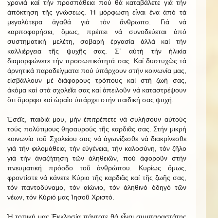
χρονιά καί τήν προσπάθεια πού θά καταβάλετε γιά τήν
ἀπόκτηση τῆς γνώσεως. Ἡ μόρφωση εἶναι ἕνα ἀπό τά
μεγαλύτερα ἀγαθά γιά τόν ἄνθρωπο. Γιά νά
καρποφορήσει, ὅμως, πρέπει νά συνοδεύεται ἀπό
συστηματική μελέτη, σοβαρή ἐργασία ἀλλά καί τήν
καλλιέργεια τῆς ψυχῆς σας. Σ΄ αὐτή τήν ἡλικία
διαμορφώνετε τήν προσωπικότητά σας. Καί δυστυχῶς τά
ἀρνητικά παραδείγματα πού ὑπάρχουν στήν κοινωνία μας,
εἰσβάλλουν μέ διάφορους τρόπους καί στή ζωή σας,
ἀκόμα καί στά σχολεῖα σας καί ἀπειλοῦν νά καταστρέψουν
ὅτι ὄμορφο καί ὡραῖο ὑπάρχει στήν παιδική σας ψυχή.
Ἐσεῖς, παιδιά μου, μήν ἐπιτρέπετε νά συλήσουν αὐτούς
τούς πολύτιμους θησαυρούς τῆς καρδιᾶς σας. Στήν μικρή
κοινωνία τοῦ Σχολείου σας νά ἀγωνίζεσθε νά διακρίνεσθε
γιά τήν φιλομάθεια, τήν εὐγένεια, τήν καλοσύνη, τόν ζῆλο
γιά τήν ἀναζήτηση τῶν ἀληθειῶν, πού ἀφοροῦν στήν
πνευματική πρόοδο τοῦ ἀνθρώπου. Κυρίως ὅμως,
φροντἰστε νά κάνετε Κύριο τῆς καρδιᾶς καί τῆς ζωῆς σας,
τόν παντοδύναμο, τόν αἰώνιο, τόν ἀληθινό ὁδηγό τῶν
νέων, τόν Κύριό μας Ἰησοῦ Χριστό.
Ἡ τοπική μας Ἐκκλησία πάντοτε θά εἶναι συμπαραστάτης