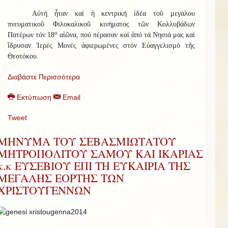
Αὐτή ἦταν καί ἡ κεντρική ἰδέα τοῦ μεγάλου
πνευματικοῦ Φιλοκαλικοῦ κινήματος τῶν Κολλυβάδων
ο
Πατέρων τόν 18
αἰῶνα, πού πέρασαν καί ἀπό τά Νησιά μας καί
ἵδρυσαν Ἱερές Μονές ἀφιερωμένες στόν Εὐαγγελισμό τῆς
Θεοτόκου.
Διαβάστε Περισσότερα
Εκτύπωση
Email
Tweet
ΜΗΝΥΜΑ ΤΟΥ ΣΕΒΑΣΜΙΩΤΑΤΟΥ
ΜΗΤΡΟΠΟΛΙΤΟΥ ΣΑΜΟΥ ΚΑΙ ΙΚΑΡΙΑΣ
κ.κ ΕΥΣΕΒΙΟΥ ΕΠΙ ΤΗ ΕΥΚΑΙΡΙΑ ΤΗΣ
ΜΕΓΑΛΗΣ ΕΟΡΤΗΣ ΤΩΝ
ΧΡΙΣΤΟΥΓΕΝΝΩΝ