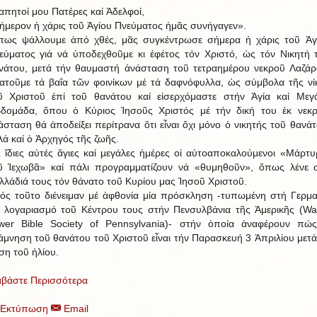
απητοί μου Πατέρες καί Ἀδελφοί,
ήμερον ἡ χάρις τοῦ Ἁγίου Πνεύματος ἡμᾶς συνήγαγεν».
ως ψάλλουμε ἀπό χθές, μᾶς συγκέντρωσε σήμερα ἡ χάρις τοῦ Ἁγ
εύματος γιά νά ὑποδεχθοῦμε κι ἐφέτος τόν Χριστό, ὡς τόν Νικητή 
νάτου, μετά τήν θαυμαστή ἀνάσταση τοῦ τετραημέρου νεκροῦ Λαζάρ
ατοῦμε τά βαΐα τῶν φοινίκων μέ τά δαφνόφυλλα, ὡς σύμβολα τῆς νί
ῦ Χριστοῦ ἐπί τοῦ θανάτου καί εἰσερχόμαστε στήν Ἁγία καί Μεγ
δομάδα, ὅπου ὁ Κύριος Ἰησοῦς Χριστός μέ τήν δική του ἐκ νεκ
άσταση θά ἀποδείξει περίτρανα ὅτι εἶναι ὄχι μόνο ὁ νικητής τοῦ θανάτ
λά καί ὁ Ἀρχηγός τῆς ζωῆς.
ς ἴδιες αὐτές ἅγιες καί μεγάλες ἡμέρες οἱ αὐτοαποκαλούμενοι «Μάρτυ
ῦ Ἱεχωβᾶ» καί πάλι προγραμματίζουν νά «θυμηθοῦν», ὅπως λένε 
λλάδιά τους τόν θάνατο τοῦ Κυρίου μας Ἰησοῦ Χριστοῦ.
ός τοῦτο διένειμαν μέ ἀφθονία μία πρόσκληση -τυπωμένη στή Γερμα
ά λογαριασμό τοῦ Κέντρου τους στήν Πενσυλβάνια τῆς Ἀμερικῆς (Wa
wer Bible Society of Pennsylvania)- στήν ὁποία ἀναφέρουν πώ
άμνηση τοῦ θανάτου τοῦ Χριστοῦ εἶναι τήν Παρασκευή 3 Ἀπριλίου μετά
ση τοῦ ἡλίου.
αβάστε Περισσότερα
Εκτύπωση
Email