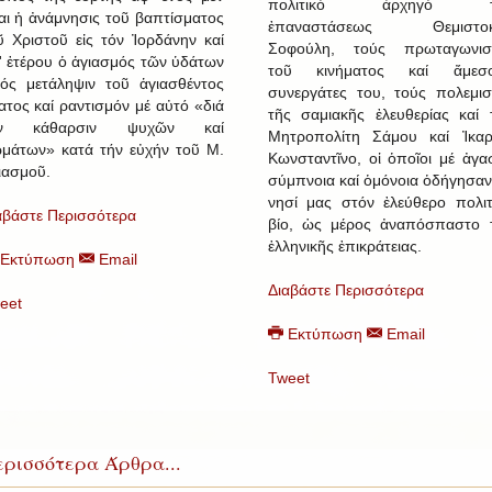
πολιτικό ἀρχηγό τ
ναι ἡ ἀνάμνησις τοῦ βαπτίσματος
ἐπαναστάσεως Θεμιστοκ
ῦ Χριστοῦ εἰς τόν Ἰορδάνην καί
Σοφούλη, τούς πρωταγωνισ
' ἑτέρου ὁ ἁγιασμός τῶν ὑδάτων
τοῦ κινήματος καί ἄμεσ
ός μετάληψιν τοῦ ἁγιασθέντος
συνεργάτες του, τούς πολεμισ
ατος καί ραντισμόν μέ αὐτό «διά
τῆς σαμιακῆς ἐλευθερίας καί 
ήν κάθαρσιν ψυχῶν καί
Μητροπολίτη Σάμου καί Ἰκαρ
μάτων» κατά τήν εὐχήν τοῦ Μ.
Κωνσταντῖνο, οἱ ὁποῖοι μέ ἀγα
ιασμοῦ.
σύμπνοια καί ὁμόνοια ὁδήγησαν
νησί μας στόν ἐλεύθερο πολιτ
αβάστε Περισσότερα
βίο, ὡς μέρος ἀναπόσπαστο 
ἑλληνικῆς ἐπικράτειας.
Εκτύπωση
Email
Διαβάστε Περισσότερα
eet
Εκτύπωση
Email
Tweet
ρισσότερα Άρθρα...