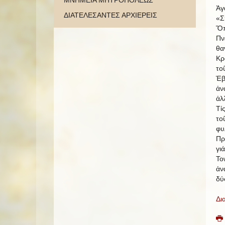
ΜΝΗΜΕΙΑ ΜΗΤΡΟΠΟΛΕΩΣ
Ἀγ
ΔΙΑΤΕΛΕΣΑΝΤΕΣ ΑΡΧΙΕΡΕΙΣ
«Σ
Ὅπ
Πν
θα
Κρ
το
Ἑβ
ἀν
ἀλ
Τί
το
φυ
Πρ
γι
To
ἀν
δύ
Δι