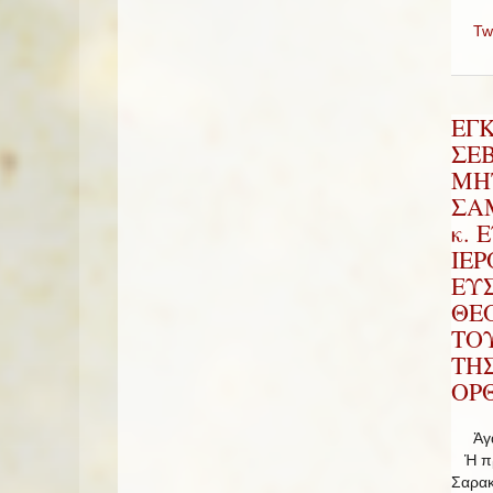
Tw
ΕΓ
ΣΕ
ΜΗ
ΣΑΜ
κ. 
ΙΕ
ΕΥ
ΘΕ
ΤΟ
ΤΗ
ΟΡΘ
Ἀγαπ
Ἡ πρώ
Σαρακ