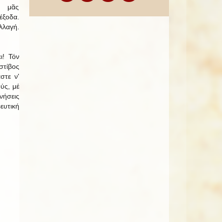
ί μᾶς
ξοδα.
λαγή.
ι! Τόν
τίβος
στε ν'
ύς, μέ
ήσεις
ευτική