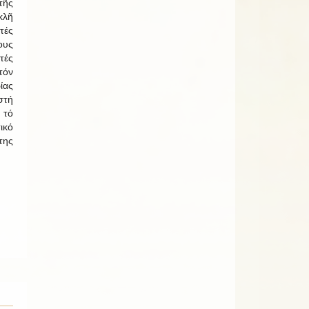
ῆς
λῆ
τές
ους
τές
τόν
ίας
στή
 τό
ικό
της