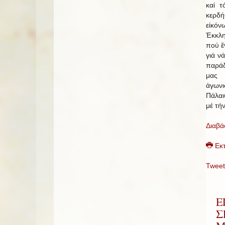
καί τ
κερδή
εἰκόν
Ἐκκλ
πού ἔ
γιά ν
παράδ
μας 
ἀγων
Πάλαι
μέ τήν
Διαβά
Εκ
Tweet
Ε
Σ