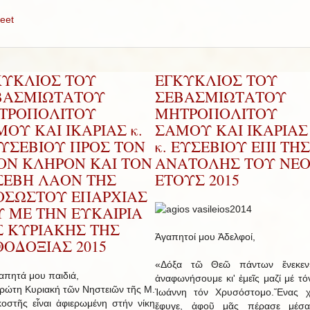
eet
ΚΥΚΛΙΟΣ ΤΟΥ
ΕΓΚΥΚΛΙΟΣ ΤΟΥ
ΒΑΣΜΙΩΤΑΤΟΥ
ΣΕΒΑΣΜΙΩΤΑΤΟΥ
ΤΡΟΠΟΛΙΤΟΥ
ΜΗΤΡΟΠΟΛΙΤΟΥ
ΟΥ ΚΑΙ ΙΚΑΡΙΑΣ κ.
ΣΑΜΟΥ ΚΑΙ ΙΚΑΡΙΑΣ 
ΕΥΣΕΒΙΟΥ ΠΡΟΣ ΤΟΝ
κ. ΕΥΣΕΒΙΟΥ ΕΠΙ ΤΗΣ
ΡΟΝ ΚΛΗΡΟΝ ΚΑΙ ΤΟΝ
ΑΝΑΤΟΛΗΣ ΤΟΥ ΝΕ
ΣΕΒΗ ΛΑΟΝ ΤΗΣ
ΕΤΟΥΣ 2015
ΟΣΩΣΤΟΥ ΕΠΑΡΧΙΑΣ
Υ ΜΕ ΤΗΝ ΕΥΚΑΙΡΙΑ
Σ ΚΥΡΙΑΚΗΣ ΤΗΣ
Ἀγαπητοί μου Ἀδελφοί,
ΟΔΟΞΙΑΣ 2015
«Δόξα τῶ Θεῶ πάντων ἕνεκεν
ητά μου παιδιά,
ἀναφωνήσουμε κι' ἐμεῖς μαζί μέ τό
τη Κυριακή τῶν Νηστειῶν τῆς Μ.
Ἰωάννη τόν Χρυσόστομο.Ἕνας χ
οστῆς εἶναι ἀφιερωμένη στήν νίκη
ἔφυγε, ἀφοῦ μᾶς πέρασε μέσ