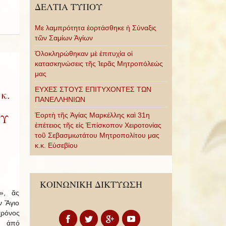
ΔΕΛΤΙΑ ΤΥΠΟΥ
Με λαμπρότητα ἑορτάσθηκε ἡ Σύναξις
τῶν Σαμίων Ἁγίων
Ὁλοκληρώθηκαν μὲ ἐπιτυχία οἱ
κατασκηνώσεις τῆς Ἱερᾶς Μητροπόλεώς
μας
ΕΥΧΕΣ ΣΤΟΥΣ ΕΠΙΤΥΧΟΝΤΕΣ ΤΩΝ
κ.
ΠΑΝΕΛΛΗΝΙΩΝ
Ἑορτὴ τῆς Ἁγίας Μαρκέλλης καὶ 31η
ΟΥ
ἐπέτειος τῆς εἰς Ἐπίσκοπον Χειροτονίας
τοῦ Σεβασμιωτάτου Μητροπολίτου μας
κ.κ. Εὐσεβίου
ΚΟΙΝΩΝΙΚΗ ΔΙΚΤΥΩΣΗ
», ἄς
ν Ἅγιο
ρόνος
α ἀπό