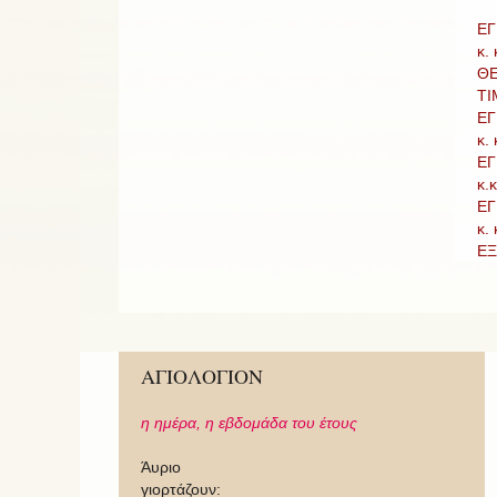
ΕΓ
κ.
ΘΕ
ΤΙ
ΕΓ
κ.
ΕΓ
κ.
ΕΓ
κ.
ΕΞ
ΑΓΙΟΛΟΓΙΟΝ
η ημέρα,
η εβδομάδα του έτους
Άυριο
γιορτάζουν: