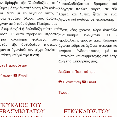
όν θρίαμβο τῆς Ὀρθοδοξίας, πού
δυσκολοδιάβατους δρόμους κα
θηκε μέ τήν ἀναστήλωση τῶν ἁγίων
ὁδήγησε πολλές φορές, σέ ἀδιέ
ων. Μαζί μέ τό γεγονός αὐτό, ἡ
Χαρές καί λύπες ἦταν σέ ἐναλ
ησία θυμᾶται ὅλους τούς ἀγῶνες
Ἀγωνία καί ἀγώνας σέ περιπλοκή.
γιναν ἀπό τούς ἁγίους Πατέρες μας,
ά διαφυλαχθεῖ ἡ ὀρθόδοξη πίστη καί
Ἕνας νέος χρόνος τώρα ἀνατέλλε
οση. Γι' αὐτό προβάλει μπροστά
ἀναμένουμε ἐνα-γώνια. Ὁ σ
μιά ὁλόκληρη φάλαγγα ἀπό
προβάλλει μπροστά μας. Καλούμα
ιστάς τῆς ὀρθοδόξου πίστεως.
ἀγωνιστοῦμε σέ ἀγῶνες πνευματικο
ψαν κι ἀγωνίσθηκαν μέχρι θανάτου
κινήσεις ἐνδοσκοπικές, μέ κιν
 πίστη καί γιά τήν πίστη.
μετανοίας καί συμμετοχῆς στή λατρ
ζωή τῆς Ἐκκλησίας μας.
στε Περισσότερα
Διαβάστε Περισσότερα
τύπωση
Email
Εκτύπωση
Email
Tweet
ΓΚΥΚΛΙΟΣ ΤΟΥ
ΕΒΑΣΜΙΩΤΑΤΟΥ
ΕΓΚΥΚΛΙΟΣ ΤΟΥ