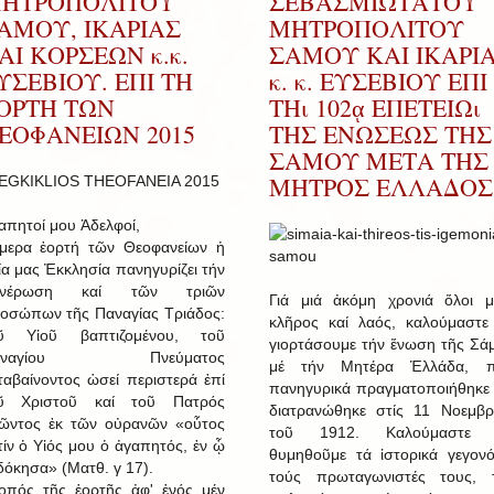
ΗΤΡΟΠΟΛΙΤΟΥ
ΣΕΒΑΣΜΙΩΤΑΤΟΥ
ΑΜΟΥ, ΙΚΑΡΙΑΣ
ΜΗΤΡΟΠΟΛΙΤΟΥ
ΑΙ ΚΟΡΣΕΩΝ κ.κ.
ΣΑΜΟΥ ΚΑΙ ΙΚΑΡΙ
ΥΣΕΒΙΟΥ. ΕΠΙ ΤΗ
κ. κ. ΕΥΣΕΒΙΟΥ ΕΠΙ
ΟΡΤΗ ΤΩΝ
ΤΗι 102ᾳ ΕΠΕΤΕΙΩι
ΕΟΦΑΝΕΙΩΝ 2015
ΤΗΣ ΕΝΩΣΕΩΣ ΤΗΣ
ΣΑΜΟΥ ΜΕΤΑ ΤΗΣ
ΜΗΤΡΟΣ ΕΛΛΑΔΟΣ
απητοί μου Ἀδελφοί,
μερα ἑορτή τῶν Θεοφανείων ἡ
ία μας Ἐκκλησία πανηγυρίζει τήν
ανέρωση καί τῶν τριῶν
Γιά μιά ἀκόμη χρονιά ὅλοι μ
οσώπων τῆς Παναγίας Τριάδος:
κλῆρος καί λαός, καλούμαστε
ῦ Υἱοῦ βαπτιζομένου, τοῦ
γιορτάσουμε τήν ἕνωση τῆς Σά
αναγίου Πνεύματος
μέ τήν Μητέρα Ἑλλάδα, 
ταβαίνοντος ὡσεί περιστερά ἐπί
πανηγυρικά πραγματοποιήθηκε 
ῦ Χριστοῦ καί τοῦ Πατρός
διατρανώθηκε στίς 11 Νοεμβρ
ῶντος ἐκ τῶν οὐρανῶν «οὗτος
τοῦ 1912. Καλούμαστε 
τίν ὁ Υἱός μου ὁ ἀγαπητός, ἐν ᾧ
θυμηθοῦμε τά ἱστορικά γεγονό
δόκησα» (Ματθ. γ 17).
τούς πρωταγωνιστές τους, 
οπός τῆς ἑορτῆς ἀφ' ἑνός μέν