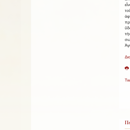
εἶ
το
ἀφ
πρ
ὕδ
τ
σω
Ἁγ
Δι
Tw
Πε