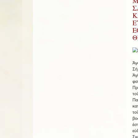
Μ
Σ
Κ
Ε
Ε
Θ
Ἀγ
Σή
Ἁγ
φ
Πρ
το
Π
κα
το
βο
ἐσ
εὐ
Σκ