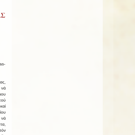
ΑΣ
ας,
 νά
μου
πού
καί
ίου
νά
τα,
τόν