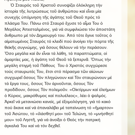
Ὁ Σταυρός τοῦ Χριστοῦ συνοψίζει ὁλόκληρη τήν
ἱστορία τῆς λυτρώσεως τοῦ ἀνθρώπου καί εἶναι μία
συνεχής ὑπόμνηση τῆς ἀγάπης τοῦ Θεοῦ πρός τό
πλάσμα Του. Πάνω στό Σταυρό ἔχυσε τό αἷμα Του ὁ
Μεγάλος Ἀπεσταλμένος, γιά νά συμφιλιώσει τόν ἀποστάτη
ἄνθρωπο μέ τόν Δημιουργό του. Ἀπό τότε ἔγινε τοῦτος ὁ
αἱματωμένος Σταυρός τό κλειδί πού ἀνοίγει τήν πόρτα τῆς
θεϊκῆς συγνώμης, γιά ὅσους θέλουν νά τήν περάσουν.
Ὅσο μεγάλα καί ἄν εἶναι τά λάθη, τά παραπτώματα, οἱ
ἁμαρτίες μας, ἡ ἀγάπη τοῦ Θεοῦ τά ξεπερνᾶ. Ὅπως τήν
μεγάλη στιγμή τοῦ Πάθους Του ὁ Χριστός συγχώρεσε
τούς σταυρωτές Του, ἔτσι στό πέρασμα τῶν αἰώνων
συγχωρεῖ ὅσους Τόν πληγώνουν καί Τόν σταυρώνουν μέ
τά ἔργα τους, ὅσους Τόν ἀρνοῦνται, ὅσους Τόν
προδίδουν, ὅσους Τόν πολεμοῦν. «Οἰκτίρμων καί ἐλεήμων
ὁ Κύριος, μακρόθυμος καί πολυέλεος», λέει ὁ ψαλμός.
Ἀρκεῖ νά μετανιώσει κανείς, μέ ἐξομολόγηση, γιά τό κακό
πού ἔκανε καί νά ἐπαναλάβει μέ ταπείνωση τό «ἥμαρτον»
τοῦ Ἀσώτου, τό «ἱλάσθητί μοι» τοῦ Τελώνη, τό «μνήσθητί
μου» τοῦ Ληστῆ, γιά νά ἀνοίξει ὁ Θεός τήν πατρική
ἀγκαλιά Του καί νά τόν δεχθεῖ.