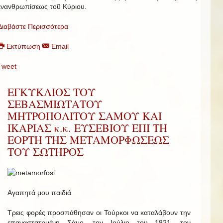
ἐνανθρωπίσεως τοῦ Κύριου.
Διαβάστε Περισσότερα
Εκτύπωση
Email
Tweet
ΕΓΚΥΚΛΙΟΣ ΤΟΥ
ΣΕΒΑΣΜΙΩΤΑΤΟΥ
ΜΗΤΡΟΠΟΛΙΤΟΥ ΣΑΜΟΥ ΚΑΙ
ΙΚΑΡΙΑΣ κ.κ. ΕΥΣΕΒΙΟΥ ΕΠΙ ΤΗ
ΕΟΡΤΗ ΤΗΣ ΜΕΤΑΜΟΡΦΩΣΕΩΣ
ΤΟΥ ΣΩΤΗΡΟΣ
Αγαπητά μου παιδιά
Τρεις φορές προσπάθησαν οι Τούρκοι να καταλάβουν την
επαναστατημένη Σάμο, τον Ιούλιο του 1821, τον