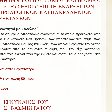
ΜΗΤΡΟΠΟΛΙΤΟΥ ΣΑΜΟΥ ΚΑΙ ΙΚΑΡΙΑΣ
κ. κ. ΕΥΣΕΒΙΟΥ ΕΠΙ ΤΗ ΕΝΑΡΞΕΙ ΤΩΝ
ΠΡΟΑΓΩΓΙΚΩΝ ΚΑΙ ΠΑΝΕΛΛΗΝΙΩΝ
ΕΞΕΤΑΣΕΩΝ
Ἀγαπητοί μου Ἀδελφοί,
Στό σημερινό Ἀποστολικό ἀνάγνωσμα, τό ὁποῖο προέρχεται ἀπό
τό 16ο κεφάλαιο τῶν Πράξεων τῶν Ἀποστόλων ἀκούσαμε, πώς
οἱ Ἀπόστολοι Παύλος καί Σίλας, ἐνῶ ἀπελευθέρωσαν τήν νεαρή
γυναῖκα ἀπό τό δαιμονικό πνεῦμα, πού τήν εἶχε καταλάβει,
ἐντούτοις ἐκεῖνοι πού τήν ἐκμεταλλεύονταν τούς ὁδήγησαν στό
δικαστήριο.
Διαβάστε Περισσότερα
Εκτύπωση
Email
Tweet
ΕΓΚΥΚΛΙΟΣ ΤΟΥ
ΣΕΒΑΣΜΙΩΤΑΤΟΥ