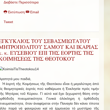
Διαβάστε Περισσότερα
Εκτύπωση
Email
Tweet
ΕΓΚΥΚΛΙΟΣ ΤΟΥ ΣΕΒΑΣΜΙΩΤΑΤΟΥ
ΜΗΤΡΟΠΟΛΙΤΟΥ ΣΑΜΟΥ ΚΑΙ ΙΚΑΡΙΑΣ
κ. κ. ΕΥΣΕΒΙΟΥ ΕΠΙ ΤΗΣ ΕΟΡΤΗΣ ΤΗΣ
ΚΟΙΜΗΣΕΩΣ ΤΗΣ ΘΕΟΤΟΚΟΥ
Ἀγαπητά μου παιδιά,
Ἡ ἑορτή τῆς Κοιμήσεως τῆς Θεοτόκου εἶναι ἡ μεγαλύτερη ἀπό
τίς θεομητορικές ἑορτές πού καθιέρωσε ἡ Ἐκκλησία πρός τιμήν
τῆς Μητέρας τοῦ Κύριου. Γί αὐτό καί ἔχει ξεχωριστή θέση στήν
ὀρθόδοξη πνευματικότητα. Γενικά ὁλόκληρη ἡ ὀρθόδοξη
πνευματικότητα, ὅταν ἀναφέρεται στήν Παναγία δέν κάνει τίποτα
ἄλλο παρά νά φανερώνει καί νά ἑρμηνεύει τό μυστήριο τῆς