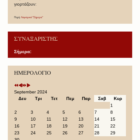
γιορτάζουν:
Πηγή:
Λογισμικό "Σήμερα"
ΣΥΝΑΞΑΡΙΣΤΗΣ
Σήμερα:
P
P
N
N
ΗΜΕΡΟΛΟΓΙΟ
r
r
e
e
e
e
x
x
v
v
t
t
i
i
Y
M
September 2024
o
o
e
o
Δευ
Τρι
Τετ
Πεμ
Παρ
Σαβ
Κυρ
u
u
a
n
1
s
s
r
t
2
3
4
5
6
7
8
Y
M
h
9
10
11
12
13
14
15
e
o
16
17
18
19
20
21
22
a
n
23
24
25
26
27
28
29
r
t
30