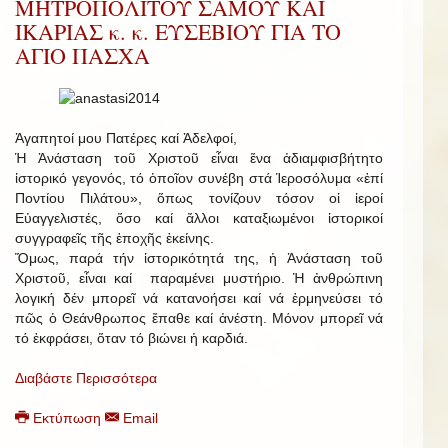
ΜΗΤΡΟΠΟΛΙΤΟΥ ΣΑΜΟΥ ΚΑΙ
ΙΚΑΡΙΑΣ κ. κ. ΕΥΣΕΒΙΟΥ ΓΙΑ ΤΟ
ΑΓΙΟ ΠΑΣΧΑ
Ἀγαπητοί μου Πατέρες καί Ἀδελφοί,
Ἡ Ἀνάσταση τοῦ Χριστοῦ εἶναι ἕνα ἀδιαμφισβήτητο
ἱστορικό γεγονός, τό ὁποῖον συνέβη στά Ἱεροσόλυμα «ἐπί
Ποντίου Πιλάτου», ὅπως τονίζουν τόσον οἱ ἱεροί
Εὐαγγελιστές, ὅσο καί ἄλλοι καταξιωμένοι ἱστορικοί
συγγραφεῖς τῆς ἐποχῆς ἐκείνης.
Ὅμως, παρά τήν ἱστορικότητά της, ἡ Ἀνάσταση τοῦ
Χριστοῦ, εἶναι καί παραμένει μυστήριο. Ἡ ἀνθρώπινη
λογική δέν μπορεῖ νά κατανοήσει καί νά ἑρμηνεύσει τό
πῶς ὁ Θεάνθρωπος ἔπαθε καί ἀνέστη. Μόνον μπορεῖ νά
τό ἐκφράσει, ὅταν τό βιώνει ἡ καρδιά.
Διαβάστε Περισσότερα
Εκτύπωση
Email