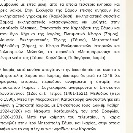
Συμβούλιο με επτά μέλη, από τα οποία τέσσερις κληρικοί και
τρείς λαϊκοί. Στην Εκκλησία της Σάμου επίσης ανήκουν ένα
εκκλησιαστικό γηροκομείο (Καρλόβασι), εκκλησιαστικά συσσίτια
(Σάμος) εκκλησιαστικές κατασκηνώσεις για μαθητές στην
τοποθεσία Κότσικας, Επισκοπεία στο Καρλόβασι της Σάμου και
στον Άγιο Κήρυκο της Ικαρίας, Πνευματικό Κέντρο (Σάμος),
Μουσείο Εκκλησιαστικής Τέχνης (Σάμος), Μητροπολιτική
Βιβλιοθήκη (Σάμος), το Κέντρο Εκκλησιαστικών Ιστορικών και
Πολιτισμικών Μελετών, το περιοδικό «Μεταμόρφωσις» και
κέντρα νεότητος (Σάμος, Καρλόβασι, Πυθαγόρειο, Ικαρία).
Η Ικαρία, κατά κανόνα υπαγόταν στην δικαιοδοσία του εκάστοτε
Μητροπολίτη Σάμου και Ικαρίας, ιδιαίτερα δε μετά το 1346. Σε
ορισμένες ιστορικές περιόδους αναφέρεται η ύπαρξη και
Επισκόπου Ικαρίας : Συγκεκριμένα αναφέρονται οι Επίσκοποι
Κωνσταντίνος (12ος αι.), Πέτρος (1481-1521), Μεθόδιος (περί
το 1590). Μετά την Μικρασιατική Καταστροφή ανασυστάθηκε επί
ολίγον η Επισκοπή Ικαρίας, με Επισκόπους τους Ιωακείμ Καβίρη
(1924-1926) και Νεόφυτο Κοτζαμανίδη, τον από Σουφλίου
(1926-1931). Μετά την κοίμηση του τελευταίου, η Ικαρία
επανήλθε στην Ιερά Μητρόπολη Σάμου και Ικαρίας, στην οποία
ανήκει και το σύμπλεγμα των νησίδων των Κορσεών.