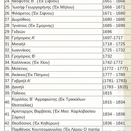
24.
Νεόφυτος Β'. (Έκ Σίφνου)
1661 - 1666
25.
’Ιωσήφ Γεωργειρήνης (Έκ Μήλου)
1666 - 1671
26.
Φιλάρετος (Έκ Σίφνου)
1671 - 1680
27.
Δωρόθεος
1680 - 1685
28.
’Ιγνάτιος (Έκ Σμύρνης)
1685 - 1690
29.
Γεδεών
1696
30.
Γρήγοριος Α'
1697-1717
31.
Μισαήλ
1718 - 1725
32.
Ιωαννίκιος
1725 - 1732
33.
Γρηγόριος Β'·
1732
34.
Καλλίνικος (Έκ Χίου)
1742-1772
35.
Μελέτιος
(1772 - 1777)
36.
Ακάκιος(Έκ Πάτμου)
1777 - 1780
37.
Γαβριήλ Α'
(1781- 1783)
38.
Δανιήλ
(1783 - 1815)
39.
Παΐσιος
1815
Κύριλλος Β' ’Αγραφιώτης (Εκ Τρικκάλων
40.
1815 - 1834
Θεσσαλίας)
Αρίσταρχος Βαρβατές (Έκ Μεσ. Καρλοβασίου
41.
1834 - 1836
Σάμου)
42.
Θεοδόσιος (Έκ Κηθύρων)
1836 - 1841
Παρθένιος Κουτσομανώλης (Έκ Λέρου Ο πατήρ