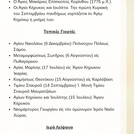
Ο Άγιος Μακάριος Επίσκοπος Κορίνθου (1776 μ.Χ.).
Οι Άγιοι Κήρυκος και Ιουλίττα. Την πρώτη Κυριακή
του Σεπτεμβρίου πανδήμως εορτάζεται ἐν Ἁγίῳ
Κηρύκῳ η μνήμη των.
Τοπικές Γιορτές
Αγίου Νικολάου (6 Δεκεμβρίου) Πολιούχου Πόλεως
Σάμου.
Μεταμορφώσεως Σωτῆρος (6 Αὐγούστου) εἰς
Πυθαγόρειον.
Αγίας Μαρίνης (17 Ἰουλίου) εἰς Ἅγιον Κήρυκον
Ἰκαρίας.
Κοιμήσεως Θεοτόκου (15 Αὐγούστου) εἰς Καρλόβασι.
Τιμίου Σταυροῦ (14 Σεπτεμβρίου) Ἱ. Μονή Τιμίου
Σταυροῦ Μαυρατζαίων.
Αγίων Κηρύκου και Ἰουλίττης (15 Ἰουλίου) Ἅγιον
Κήρυκον.
Νεομάρτυρος Γεωργίου εἰς τόν ὁμώνυμον Ἱερόν Ναόν
Χώρας.
Ιερά Λείψανα