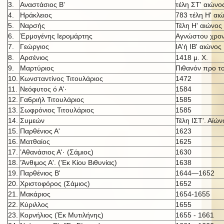
3.
Αναστάσιος Β'
τέλη ΣΤ' αιώνο
4.
Ηράκλειος
783 τέλη Η' αι
5.
Ναρσής
Τέλη Η' αιώνος
6.
Έρμογένης Ιερομάρτης
Αγνώστου χρον
7.
Γεώργιος
ΙΑ'ή IB' αι
ώνος
8.
Αρσένιος
1418 μ. X.
9.
Μαρτύριος
Πιθανόν προ τ
10.
Κωνσταντίνος Τιτουλάριος
1472
11.
Νεόφυτος ό Α'·
1584
12.
Γα6ριήλ Τιτουλάριος
1585
13.
Σωφρόνιος Τιτουλάριος
1585
14.
Συμεών
Τέλη ΙΣΤ'. Αϊών
15.
Παρθένιος Α'
1623
16.
Ματθαίος
1625
17.
’Αθανάσιος Α'· (Σάμιος)
1630
18.
’Άνθιμος Α'. (’Εκ Κίου Βιθυνίας)
1638
19.
Παρθένιος Β'
1644—1652
20.
Χριστοφόρος (Σάμιος)
1652
21.
Μακάριος
1654-1655
22.
Κύριλλος
1655
23.
Κορνήλιος (Έκ Μυτιλήνης)
1655 - 1661