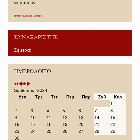
γιορτάζουν:
Πηγή:
Λογισμικό "Σήμερα"
ΣΥΝΑΞΑΡΙΣΤΗΣ
Σήμερα:
P
P
N
N
ΗΜΕΡΟΛΟΓΙΟ
r
r
e
e
e
e
x
x
v
v
t
t
i
i
Y
M
September 2024
o
o
e
o
Δευ
Τρι
Τετ
Πεμ
Παρ
Σαβ
Κυρ
u
u
a
n
1
s
s
r
t
2
3
4
5
6
7
8
Y
M
h
9
10
11
12
13
14
15
e
o
16
17
18
19
20
21
22
a
n
23
24
25
26
27
28
29
r
t
30
h