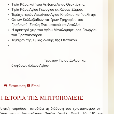
Τιμία Κάρα καί Ἱερά Λείψανα Αγίας Θεοκτίστης.
Τιμία Κάρα Αγίου Γεωργίου ἐκ Χώρας Σάμου.
Τεμάχια ιερών Λειψάνων Αγίου Κηρύκου και Ἰουλίττης
Οσίων Κολλυβάδων πατέρων Γρηγορίου του
Γραβανού, Σισώη Πνευματικού και Απολλώ
Η αριστερά χείρ του Αγίου Μεγαλομάρτυρος Γεωργίου
του Τροπαιοφόρου
Τεμάχιον της Τιμιας Ζώνης της Θεοτόκου
Τεμαχιον Τιμίου Ξυλου και
διαφόρων άλλων Αγίων.
Εκτύπωση
Email
Η ΙΣΤΟΡΙΑ ΤΗΣ ΜΗΤΡΟΠΟΛΕΩΣ
Τοπική παράδοση αποδίδει τη διάδοση του χριστιανισμού στη
Σάμο στους Αποστόλους Παύλο (πρβλ. Πραξ. 20, 15) και