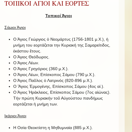
ΤΟΠΙΚΟΙ ΑΓΙΟΙ ΚΑΙ ΕΟΡΤΕΣ
Τοπικοί Άγιοι
Σάμιοι Άγιοι
Ο Άγιος Γεώργιος ὁ Νεομάρτυς (1756-1801 μ.Χ.), ἡ
μνήμη του εορτάζεται την Κυριακή της Σαμαρείτιδος,
ἑκάστου ἔτους.
Ο Άγιος Θεόδωρος.
Ο Άγιος Λέων.
Ο Άγιος Γρηγόριος (360 μ.Χ.).
Ο Άγιος Λέων, Επίσκοπος Σάμου (790 μ.Χ.).
Ο Άγιος Παῦλος ὁ Λατρινός (820-896 μ.Χ.).
Ο Ἅγιος Ἑρμογένης, Επίσκοπος Σάμου (4ος αἰ.).
Ο Άγιος Ἡράκλειος, Επίσκοπος Σάμου (7ος αἰώνας).
Τήν πρώτη Κυριακήν τοῦ Αὐγούστου πανδήμως
εορτάζεται ἡ μνήμη των.
Ικάριοι Άγιοι
Η Οσία Θεοκτίστη η Μηθυμναία (885 μ.Χ.).