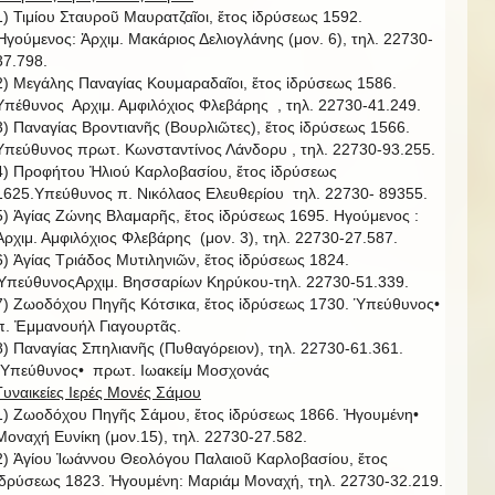
1) Τιμίου Σταυροῦ Μαυρατζαῖοι, ἔτος ἱδρύσεως 1592.
Ἡγούμενος: Ἀρχιμ. Μακάριος Δελιογλάνης (μον. 6), τηλ. 22730-
37.798.
2) Μεγάλης Παναγίας Κουμαραδαῖοι, ἔτος ἱδρύσεως 1586.
Υπέθυνος Αρχιμ. Αμφιλόχιος Φλεβάρης , τηλ. 22730-41.249.
3) Παναγίας Βροντιανῆς (Βουρλιῶτες), ἔτος ἱδρύσεως 1566.
Υπεύθυνος πρωτ. Κωνσταντίνος Λάνδορυ , τηλ. 22730-93.255.
4) Προφήτου Ἠλιού Καρλοβασίου, ἔτος ἱδρύσεως
1625.Υπεύθυνος π. Νικόλαος Ελευθερίου τηλ. 22730- 89355.
5) Ἁγίας Ζώνης Βλαμαρῆς, ἔτος ἱδρύσεως 1695. Ηγούμενος :
Ἀρχιμ. Αμφιλόχιος Φλεβάρης (μον. 3), τηλ. 22730-27.587.
6) Ἁγίας Τριάδος Μυτιληνιῶν, ἔτος ἱδρύσεως 1824.
ὙπεύθυνοςΑρχιμ. Βησσαρίων Κηρύκου-τηλ. 22730-51.339.
7) Ζωοδόχου Πηγῆς Κότσικα, ἔτος ἱδρύσεως 1730. Ὑπεύθυνος•
π. Ἐμμανουήλ Γιαγουρτᾶς.
8) Παναγίας Σπηλιανῆς (Πυθαγόρειον), τηλ. 22730-61.361.
῾Υπεύθυνος• πρωτ. Ιωακείμ Μοσχονάς
Γυναικείες Ιερές Μονές Σάμου
1) Ζωοδόχου Πηγῆς Σάμου, ἔτος ἱδρύσεως 1866. Ἡγουμένη•
Μοναχή Ευνίκη (μον.15), τηλ. 22730-27.582.
2) Ἁγίου Ἰωάννου Θεολόγου Παλαιοῦ Καρλοβασίου, ἔτος
ἱδρύσεως 1823. Ἡγουμένη: Μαριάμ Μοναχή, τηλ. 22730-32.219.