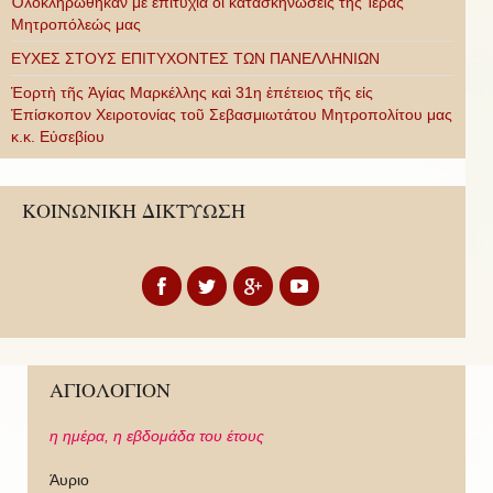
Ὁλοκληρώθηκαν μὲ ἐπιτυχία οἱ κατασκηνώσεις τῆς Ἱερᾶς
Μητροπόλεώς μας
ΕΥΧΕΣ ΣΤΟΥΣ ΕΠΙΤΥΧΟΝΤΕΣ ΤΩΝ ΠΑΝΕΛΛΗΝΙΩΝ
Ἑορτὴ τῆς Ἁγίας Μαρκέλλης καὶ 31η ἐπέτειος τῆς εἰς
Ἐπίσκοπον Χειροτονίας τοῦ Σεβασμιωτάτου Μητροπολίτου μας
κ.κ. Εὐσεβίου
ΚΟΙΝΩΝΙΚΗ ΔΙΚΤΥΩΣΗ
ΑΓΙΟΛΟΓΙΟΝ
η ημέρα,
η εβδομάδα του έτους
Άυριο