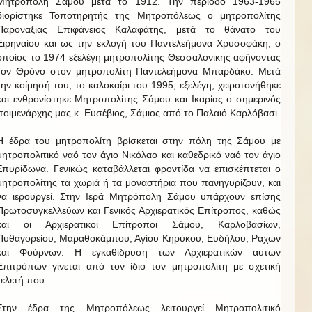
Μητρόπολη Σάμου μετά το 1912. Την περίοδο 1963-1965
διορίστηκε Τοποτηρητής της Μητροπόλεως ο μητροπολίτης
Παροναξίας Επιφάνειος Καλαφάτης, μετά το θάνατο του
Ειρηναίου και ως την εκλογή του Παντελεήμονα Χρυσοφάκη, ο
οποίος το 1974 εξελέγη μητροπολίτης Θεσσαλονίκης αφήνοντας
τον Θρόνο στον μητροπολίτη Παντελεήμονα Μπαρδάκο. Μετά
την κοίμησή του, το καλοκαίρι του 1995, εξελέγη, χειροτονήθηκε
και ενθρονίστηκε Μητροπολίτης Σάμου και Ικαρίας ο σημερινός
ποιμενάρχης μας κ. Ευσέβιος, Σάμιος από το Παλαιό Καρλόβασι.
Η έδρα του μητροπολίτη βρίσκεται στην πόλη της Σάμου με
μητροπολιτικό ναό τον άγιο Νικόλαο και καθεδρικό ναό τον άγιο
Σπυρίδωνα. Γενικώς καταβάλλεται φροντίδα να επισκέπτεται ο
μητροπολίτης τα χωριά ή τα μοναστήρια που πανηγυρίζουν, και
να ιερουργεί. Στην Ιερά Μητρόπολη Σάμου υπάρχουν επίσης
Πρωτοσυγκελλεύων και Γενικός Αρχιερατικός Επίτροπος, καθώς
και οι Αρχιερατικοί Επίτροποι Σάμου, Καρλοβασίων,
Πυθαγορείου, Μαραθοκάμπου, Αγίου Κηρύκου, Ευδήλου, Ραχών
και Φούρνων. Η εγκαθίδρυση των Αρχιερατικών αυτών
Επιτρόπων γίνεται από τον ίδιο τον μητροπολίτη με σχετική
τελετή που.
Στην έδρα της Μητροπόλεως λειτουργεί Μητροπολιτικό