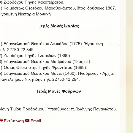
3) Ζωοδόχου Πηγῆς Κακοπέρατου.
4) Κοιμήσεως Θεοτόκου Μαραθοκάμπου, ἔτος ἱδρύσεως 1887.
Ηγουμένη Νεκταρία Μοναχή
Ιερές Μονές Ικαρίας
1) Εὐαγγελισμοῦ Θεοτόκου Λευκάδος (1775). Ἡγουμένη:---------,
τηλ. 22750-22.549.
2) Ζωοδόχου Πηγῆς Γλαρέδων (1890).
3) Εὐαγγελισμοῦ Θεοτόκου Μαβριάνου (18ος αἰ.).
4) Ὁσίας Θεοκτίστης Πηγῆς Φραντάτου (1688).
5) Εὐαγγελισμοῦ Θεοτόκου Μοντέ (1460). Ηγούμενος • Ἀρχιμ.
Παντελεήμων Νικητίδης τηλ. 22750-41.254.
Ιερές Μονές Φούρνων
Μονή Τιμίου Προδρόμου. Ὑπεύθυνος: π. Ἰωάννης Παναγιώτου.
Εκτύπωση
Email