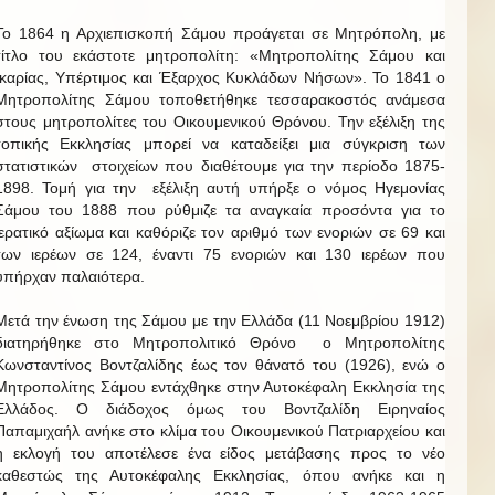
Το 1864 η Αρχιεπισκοπή Σάμου προάγεται σε Μητρόπολη, με
τίτλο του εκάστοτε μητροπολίτη: «Μητροπολίτης Σάμου και
Ικαρίας, Υπέρτιμος και Έξαρχος Κυκλάδων Νήσων». Το 1841 ο
Μητροπολίτης Σάμου τοποθετήθηκε τεσσαρακοστός ανάμεσα
στους μητροπολίτες του Οικουμενικού Θρόνου. Την εξέλιξη της
τοπικής Εκκλησίας μπορεί να καταδείξει μια σύγκριση των
στατιστικών στοιχείων που διαθέτουμε για την περίοδο 1875-
1898. Τομή για την εξέλιξη αυτή υπήρξε ο νόμος Ηγεμονίας
Σάμου του 1888 που ρύθμιζε τα αναγκαία προσόντα για το
ιερατικό αξίωμα και καθόριζε τον αριθμό των ενοριών σε 69 και
των ιερέων σε 124, έναντι 75 ενοριών και 130 ιερέων που
υπήρχαν παλαιότερα.
Μετά την ένωση της Σάμου με την Ελλάδα (11 Νοεμβρίου 1912)
διατηρήθηκε στο Μητροπολιτικό Θρόνο ο Μητροπολίτης
Κωνσταντίνος Βοντζαλίδης έως τον θάνατό του (1926), ενώ ο
Μητροπολίτης Σάμου εντάχθηκε στην Αυτοκέφαλη Εκκλησία της
Ελλάδος. Ο διάδοχος όμως του Βοντζαλίδη Ειρηναίος
Παπαμιχαήλ ανήκε στο κλίμα του Οικουμενικού Πατριαρχείου και
η εκλογή του αποτέλεσε ένα είδος μετάβασης προς το νέο
καθεστώς της Αυτοκέφαλης Εκκλησίας, όπου ανήκε και η