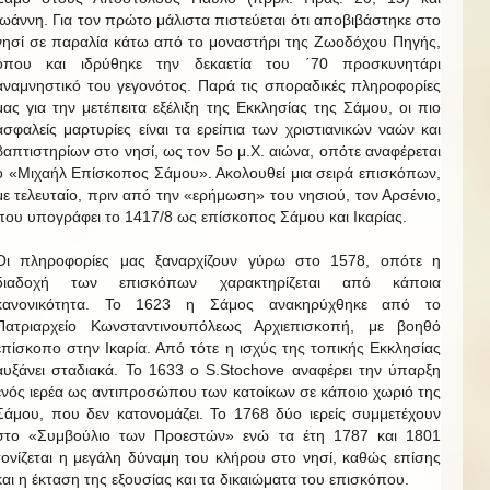
Ιωάννη. Για τον πρώτο μάλιστα πιστεύεται ότι αποβιβάστηκε στο
νησί σε παραλία κάτω από το μοναστήρι της Ζωοδόχου Πηγής,
όπου και ιδρύθηκε την δεκαετία του ΄70 προσκυνητάρι
αναμνηστικό του γεγονότος. Παρά τις σποραδικές πληροφορίες
μας για την μετέπειτα εξέλιξη της Εκκλησίας της Σάμου, οι πιο
ασφαλείς μαρτυρίες είναι τα ερείπια των χριστιανικών ναών και
βαπτιστηρίων στο νησί, ως τον 5ο μ.Χ. αιώνα, οπότε αναφέρεται
ο «Μιχαήλ Επίσκοπος Σάμου». Ακολουθεί μια σειρά επισκόπων,
με τελευταίο, πριν από την «ερήμωση» του νησιού, τον Αρσένιο,
που υπογράφει το 1417/8 ως επίσκοπος Σάμου και Ικαρίας.
Οι πληροφορίες μας ξαναρχίζουν γύρω στο 1578, οπότε η
διαδοχή των επισκόπων χαρακτηρίζεται από κάποια
κανονικότητα. Το 1623 η Σάμος ανακηρύχθηκε από το
Πατριαρχείο Κωνσταντινουπόλεως Αρχιεπισκοπή, με βοηθό
επίσκοπο στην Ικαρία. Από τότε η ισχύς της τοπικής Εκκλησίας
αυξάνει σταδιακά. Το 1633 ο S.Stochove αναφέρει την ύπαρξη
ενός ιερέα ως αντιπροσώπου των κατοίκων σε κάποιο χωριό της
Σάμου, που δεν κατονομάζει. Το 1768 δύο ιερείς συμμετέχουν
στο «Συμβούλιο των Προεστών» ενώ τα έτη 1787 και 1801
τονίζεται η μεγάλη δύναμη του κλήρου στο νησί, καθώς επίσης
και η έκταση της εξουσίας και τα δικαιώματα του επισκόπου.