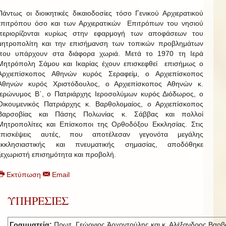
Πάντως οι διοικητικές δικαιοδοσίες τόσο Γενικού Αρχιερατικού
επιτρόπου όσο και των Αρχιερατικών Επιτρόπων του νησιού
περιορίζονται κυρίως στην εφαρμογή των αποφάσεων του
μητροπολίτη και την επισήμανση των τοπικών προβλημάτων
που υπάρχουν στα διάφορα χωριά. Μετά το 1970 τη Ιερά
Μητρόπολη Σάμου και Ικαρίας έχουν επισκεφθεί επισήμως ο
Αρχιεπίσκοπος Αθηνών κυρός Σεραφείμ, ο Αρχιεπίσκοπος
Αθηνών κυρός Χριστόδουλος, ο Αρχιεπίσκοπος Αθηνών κ.
Ιερώνυμος Β΄, ο Πατριάρχης Ιεροσολύμων κυρός Διόδωρος, ο
Οικουμενικός Πατριάρχης κ. Βαρθολομαίος, ο Αρχιεπίσκοπος
Βαρσοβίας και Πάσης Πολωνίας κ. Σάββας και πολλοί
Μητροπολίτες και Επίσκοποι της Ορθοδόξου Εκκλησίας. Στις
επισκέψεις αυτές, που αποτέλεσαν γεγονότα μεγάλης
εκκλησιαστικής και πνευματικής σημασίας, αποδόθηκε
ξεχωριστή επισημότητα και προβολή.
Εκτύπωση
Email
ΥΠΗΡΕΣΙΕΣ
Γραμματεία:
Πρωτ. Γεώργιος Ἀρχοντούλης και κ. Αλέξανδρος Βαρβ