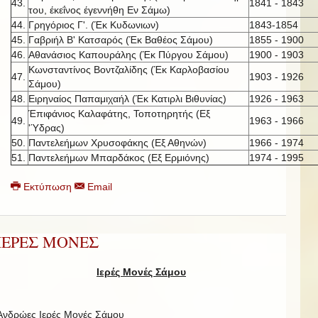
43.
1841 - 1843
του, έκεΐνος έγεννήθη Εν Σάμω)
44.
Γρηγόριος Γ'. (Έκ Κυδωνιων)
1843-1854
45.
Γαβριήλ Β' Κατσαρός (Έκ Βαθέος Σάμου)
1855 - 1900
46.
Αθανάσιος Καπουράλης (Έκ Πύργου Σάμου)
1900 - 1903
Κωνσταντίνος Βοντζαλίδης (Έκ Καρλοβασίου
47.
1903 - 1926
Σάμου)
48.
Ειρηναίος Παπαμιχαήλ (Έκ Κατιρλι Βιθυνίας)
1926 - 1963
Έπιφάνιος Καλαφάτης, Τοποτηρητής (Εξ
49.
1963 - 1966
'Ύδρας)
50.
Παντελεήμων Χρυσοφάκης (Εξ Αθηνών)
1966 - 1974
51.
Παντελεήμων Μπαρδάκος (Εξ Ερμιόνης)
1974 - 1995
Εκτύπωση
Email
ΙΕΡΕΣ ΜΟΝΕΣ
Ιερές Μονές Σάμου
Ανδρώες Ιερές Μονές Σάμου