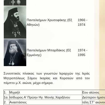
Παντελεήμων Χρυσοφάκης (Εξ
1966 -
Αθηνών)
1974
Παντελεήμων Μπαρδάκος (Εξ
1974 -
Ερμιόνης)
1995
Συνοπτικός πίνακας των γνωστών Ιεραρχών της Ιεράς
Μητροπόλεως Σάμου Ικαρίας και Κορσεών από τον
πέμπτο μ.Χ. αιώνα, μέχρι σήμερα.
1.
Μιχαήλ
Εου αϊώνος
1α.
Ισίδωρος Α' Πρώην Ηγ. Μονής Χαριξένου
Δεύτερον ήμισυ
2.
Αναστάσιος
τέλη ΣΤ' αιώνο