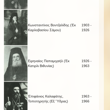
Κωνσταντίνος Βοντζαλίδης (Έκ
1903 -
Καρλοβασίου Σάμου)
1926
Ειρηναίος Παπαμιχαήλ (Έκ
1926 -
Κατιρλι Βιθυνίας)
1963
Έπιφάνιος Καλαφάτης,
1963 -
Τοποτηρητής (Εξ 'Ύδρας)
1966