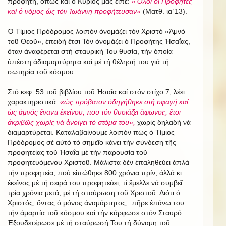
προφήτη, ὅπως καί ὁ Κύριός μας εἶπε:
«Ὅλοι οἱ Προφῆτες
καί ὁ νόμος ὡς τόν Ἰωάννη προφήτευσαν»
(Ματθ. ια΄13).
Ὁ Τίμιος Πρόδρομος λοιπόν ὀνομάζει τόν Χριστό «Ἀμνό
τοῦ Θεοῦ», ἐπειδή ἔτσι Τόν ὀνομάζει ὁ Προφήτης Ἠσαΐας,
ὅταν ἀναφέρεται στή σταυρική Του θυσία, τήν ὁποία
ὑπέστη ἀδιαμαρτύρητα καί μέ τή θέλησή του γιά τή
σωτηρία τοῦ κόσμου.
Στό κεφ. 53 τοῦ βιβλίου τοῦ Ἠσαΐα καί στόν στίχο 7, λέει
χαρακτηριστικά:
«ὡς πρόβατον ὁδηγήθηκε στή σφαγή καί
ὡς ἀμνός ἔναντι ἐκείνου, που τόν θυσιάζει ἄφωνος, ἔτσι
ἀκριβῶς χωρίς νά ἀνοίγει τό στόμα του»,
χωρίς δηλαδή νά
διαμαρτύρεται. Καταλαβαίνουμε λοιπόν πώς ὁ Τίμιος
Πρόδρομος σέ αὐτό τό σημεῖο κάνει τήν σύνδεση τῆς
προφητείας τοῦ Ἠσαΐα μέ τήν παρουσία τοῦ
προφητευόμενου Χριστοῦ. Μάλιστα δέν ἐπαληθεύει ἁπλά
τήν προφητεία, πού εἰπώθηκε 800 χρόνια πρίν, ἀλλά κι
ἐκεῖνος μέ τή σειρά του προφητεύει, τί ἔμελλε νά συμβεῖ
τρία χρόνια μετά, μέ τή σταύρωση τοῦ Χριστοῦ. Διότι ὁ
Χριστός, ὄντας ὁ μόνος ἀναμάρτητος, πῆρε ἐπάνω του
τήν ἁμαρτία τοῦ κόσμου καί τήν κάρφωσε στόν Σταυρό.
Ἐξουδετέρωσε μέ τή σταύρωσή Του τή δύναμη τοῦ