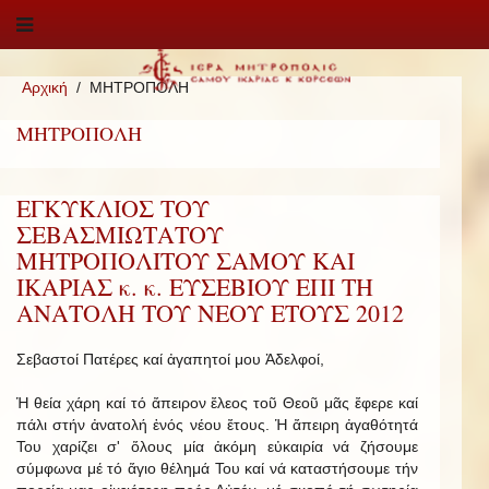
Αρχική
ΜΗΤΡΟΠΟΛΗ
ΜΗΤΡΟΠΟΛΗ
ΕΓΚΥΚΛΙΟΣ ΤΟΥ
ΣΕΒΑΣΜΙΩΤΑΤΟΥ
ΜΗΤΡΟΠΟΛΙΤΟΥ ΣΑΜΟΥ ΚΑΙ
ΙΚΑΡΙΑΣ κ. κ. ΕΥΣΕΒΙΟΥ ΕΠΙ ΤΗ
ΑΝΑΤΟΛΗ ΤΟΥ ΝΕΟΥ ΕΤΟΥΣ 2012
Σεβαστοί Πατέρες καί ἀγαπητοί μου Ἀδελφοί,
Ἡ θεία χάρη καί τό ἄπειρον ἔλεος τοῦ Θεοῦ μᾶς ἔφερε καί
πάλι στήν ἀνατολή ἑνός νέου ἔτους. Ἡ ἄπειρη ἀγαθότητά
Του χαρίζει σ' ὅλους μία ἀκόμη εὐκαιρία νά ζήσουμε
σύμφωνα μέ τό ἅγιο θέλημά Του καί νά καταστήσουμε τήν