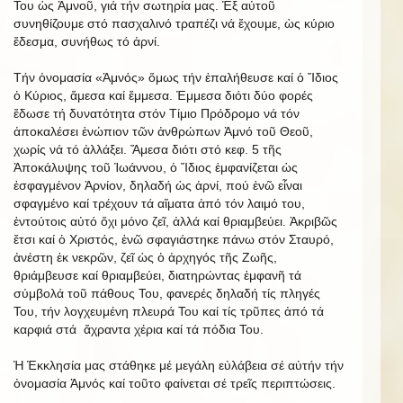
Του ὡς Ἀμνοῦ, γιά τήν σωτηρία μας. Ἐξ αὐτοῦ
συνηθίζουμε στό πασχαλινό τραπέζι νά ἔχουμε, ὡς κύριο
ἔδεσμα, συνήθως τό ἀρνί.
Τήν ὀνομασία «Ἀμνός» ὅμως τήν ἐπαλήθευσε καί ὁ Ἴδιος
ὁ Κύριος, ἄμεσα καί ἔμμεσα. Ἐμμεσα διότι δύο φορές
ἔδωσε τή δυνατότητα στόν Τίμιο Πρόδρομο νά τόν
ἀποκαλέσει ἐνώπιον τῶν ἀνθρώπων Ἀμνό τοῦ Θεοῦ,
χωρίς νά τό ἀλλάξει. Ἄμεσα διότι στό κεφ. 5 τῆς
Ἀποκάλυψης τοῦ Ἰωάννου, ὁ Ἴδιος ἐμφανίζεται ὡς
ἐσφαγμένον Ἀρνίον, δηλαδή ὡς ἀρνί, πού ἐνῶ εἶναι
σφαγμένο καί τρέχουν τά αἵματα ἀπό τόν λαιμό του,
ἐντούτοις αὐτό ὄχι μόνο ζεῖ, ἀλλά καί θριαμβεύει. Ἀκριβῶς
ἔτσι καί ὁ Χριστός, ἐνῶ σφαγιάστηκε πάνω στόν Σταυρό,
ἀνέστη ἐκ νεκρῶν, ζεῖ ὡς ὁ ἀρχηγός τῆς Ζωῆς,
θριάμβευσε καί θριαμβεύει, διατηρώντας ἐμφανῆ τά
σύμβολά τοῦ πάθους Του, φανερές δηλαδή τίς πληγές
Του, τήν λογχευμένη πλευρά Του καί τίς τρῦπες ἀπό τά
καρφιά στά ἄχραντα χέρια καί τά πόδια Του.
Ἡ Ἐκκλησία μας στάθηκε μέ μεγάλη εὐλάβεια σέ αὐτήν τήν
ὀνομασία Ἀμνός καί τοῦτο φαίνεται σέ τρεῖς περιπτώσεις.