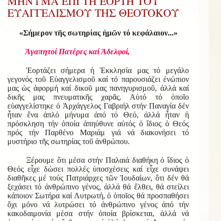
ΜΗΝΥΜΑ ΕΠΙ ΤΗ ΕΟΡΤΗ ΤΟΥ
ΕΥΑΓΓΕΛΙΣΜΟΥ ΤΗΣ ΘΕΟΤΟΚΟΥ
«Σήμερον τῆς σωτηρίας ἡμῶν τό κεφάλαιον...»
Ἀγαπητοί Πατέρες καί Ἀδελφοί,
Ἑορτάζει σήμερα ἡ Ἐκκλησία μας τό μεγάλο
γεγονός τοῦ Εὐαγγελισμοῦ καί τό παρουσιάζει ἐνώπιον
μας ὡς ἀφορμή καί δικοῦ μας πανηγυρισμοῦ, ἀλλά καί
δικῆς μας πνευματικῆς χαρᾶς. Αὐτό τό ὁποῖο
εὐαγγελίστηκε ὁ Ἀρχάγγελος Γαβριήλ στήν Παναγία δέν
ἦταν ἕνα ἁπλό μήνυμα ἀπό τό Θεό, ἀλλά ἦταν ἡ
πρόσκληση τήν ὁποία ἀπηύθυνε αὐτός ὁ ἴδιος ὁ Θεός
πρός τήν Παρθένο Μαριάμ γιά νά διακονήσει τό
μυστήριο τῆς σωτηρίας τοῦ ἀνθρώπου.
Ξέρουμε ὅτι μέσα στήν Παλαιά διαθήκη ὁ ἴδιος ὁ
Θεός εἶχε δώσει πολλές ὑποσχέσεις καί εἶχε συνάψει
διαθῆκες μέ τούς Πατριάρχες τῶν Ἰουδαίων, ὅτι δέν θά
ξεχάσει τό ἀνθρώπινο γένος, ἀλλά θά ἔλθει, θά στείλει
κάποιον Σωτήρα καί Λυτρωτή, ὁ ὁποῖος θά προσπαθήσει
ὄχι μόνο νά λυτρώσει τό ἀνθρώπινο γένος ἀπό τήν
κακοδαιμονία μέσα στήν ὁποία βρίσκεται, ἀλλά νά