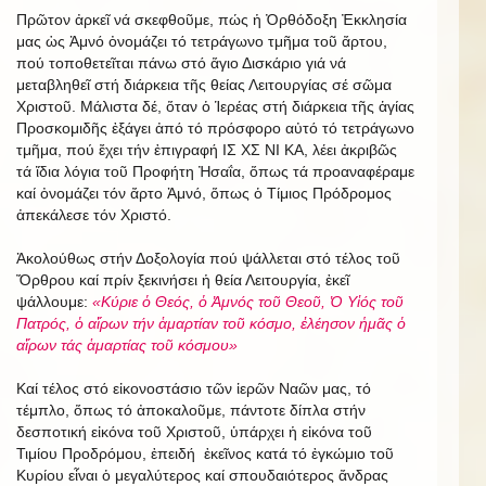
Πρῶτον ἀρκεῖ νά σκεφθοῦμε, πώς ἡ Ὀρθόδοξη Ἐκκλησία
μας ὡς Ἀμνό ὀνομάζει τό τετράγωνο τμῆμα τοῦ ἄρτου,
πού τοποθετεῖται πάνω στό ἅγιο Δισκάριο γιά νά
μεταβληθεῖ στή διάρκεια τῆς θείας Λειτουργίας σέ σῶμα
Χριστοῦ. Μάλιστα δέ, ὅταν ὁ Ἱερέας στή διάρκεια τῆς ἁγίας
Προσκομιδῆς ἐξάγει ἀπό τό πρόσφορο αὐτό τό τετράγωνο
τμῆμα, πού ἔχει τήν ἐπιγραφή ΙΣ ΧΣ ΝΙ ΚΑ, λέει ἀκριβῶς
τά ἴδια λόγια τοῦ Προφήτη Ἠσαΐα, ὅπως τά προαναφέραμε
καί ὀνομάζει τόν ἄρτο Ἀμνό, ὅπως ὁ Τίμιος Πρόδρομος
ἀπεκάλεσε τόν Χριστό.
Ἀκολούθως στήν Δοξολογία πού ψάλλεται στό τέλος τοῦ
Ὄρθρου καί πρίν ξεκινήσει ἡ θεία Λειτουργία, ἐκεῖ
ψάλλουμε:
«Κύριε ὁ Θεός, ὁ Ἀμνός τοῦ Θεοῦ, Ὁ Υἱός τοῦ
Πατρός, ὁ αἵρων τήν ἁμαρτίαν τοῦ κόσμο, ἐλέησον ἡμᾶς ὁ
αἵρων τάς ἁμαρτίας τοῦ κόσμου»
Καί τέλος στό εἰκονοστάσιο τῶν ἱερῶν Ναῶν μας, τό
τέμπλο, ὅπως τό ἀποκαλοῦμε, πάντοτε δίπλα στήν
δεσποτική εἰκόνα τοῦ Χριστοῦ, ὑπάρχει ἡ εἰκόνα τοῦ
Τιμίου Προδρόμου, ἐπειδή ἐκεῖνος κατά τό ἐγκώμιο τοῦ
Κυρίου εἶναι ὁ μεγαλύτερος καί σπουδαιότερος ἄνδρας