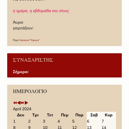
η ημέρα,
η εβδομάδα του έτους
Άυριο
γιορτάζουν:
Πηγή:
Λογισμικό "Σήμερα"
ΣΥΝΑΞΑΡΙΣΤΗΣ
Σήμερα:
P
P
N
N
ΗΜΕΡΟΛΟΓΙΟ
r
r
e
e
e
e
x
x
v
v
t
t
i
i
Y
M
April 2024
o
o
e
o
Δευ
Τρι
Τετ
Πεμ
Παρ
Σαβ
Κυρ
u
u
a
n
1
2
3
4
5
6
7
s
s
r
t
8
9
10
11
12
13
14