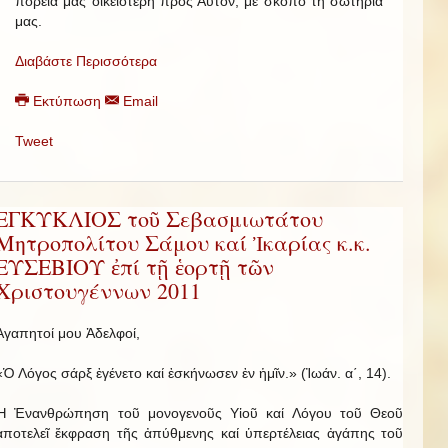
πορεία μας οἰκειότερη πρός Αὐτόν, μέ σκοπό τή σωτηρία
μας.
Διαβάστε Περισσότερα
Εκτύπωση
Email
Tweet
ΕΓΚΥΚΛΙΟΣ τοῦ Σεβασμιωτάτου
Μητροπολίτου Σάμου καί Ἰκαρίας κ.κ.
ΕΥΣΕΒΙΟΥ ἐπί τῇ ἑορτῇ τῶν
Χριστουγέννων 2011
Ἀγαπητοί μου Ἀδελφοί,
«Ὁ Λόγος σάρξ ἐγένετο καί ἐσκήνωσεν ἐν ἡμῖν.» (Ἰωάν. α΄, 14).
Ἡ Ἐνανθρώπηση τοῦ μονογενοῦς Υἱοῦ καί Λόγου τοῦ Θεοῦ
ἀποτελεῖ ἔκφραση τῆς ἀπύθμενης καί ὑπερτέλειας ἀγάπης τοῦ