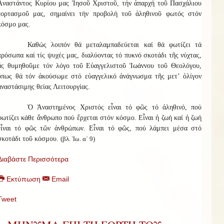
Ἀναστάντος Κυρίου μας Ἰησοῦ Χριστοῦ, τήν ἀπαρχή τοῦ Πασχάλιου
ἑορτασμοῦ μας, σημαίνει τήν προβολή τοῦ ἀληθινοῦ φωτός στόν
κόσμο μας.
Καθώς λοιπόν θά μεταλαμπαδεύεται καί θά φωτίζει τά
πρόσωπα καί τίς ψυχές μας, διαλύοντας τό πυκνό σκοτάδι τῆς νύχτας,
ἄς θυμηθοῦμε τόν λόγο τοῦ Εὐαγγελιστοῦ Ἰωάννου τοῦ Θεολόγου,
ὅπως θά τόν ἀκούσωμε στό εὐαγγελικό ἀνάγνωσμα τῆς μετ’ ὀλίγον
ἀναστάσιμης θείας Λειτουργίας.
Ὁ Ἀναστημένος Χριστός εἶναι τό φῶς τό ἀληθινό, πού
φωτίζει κάθε ἄνθρωπο πού ἔρχεται στόν κόσμο. Εἶναι ἡ ζωή καί ἡ ζωή
εἶναι τό φῶς τῶν ἀνθρώπων. Εἶναι τό φῶς, πού λάμπει μέσα στό
σκοτάδι τοῦ κόσμου.
(βλ. Ἰω. α΄ 9)
Διαβάστε Περισσότερα
Εκτύπωση
Email
Tweet