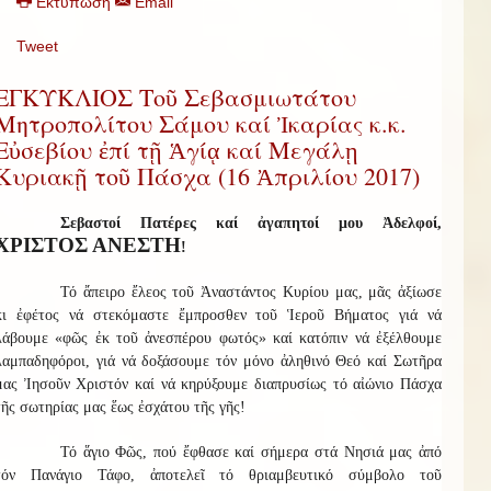
Εκτύπωση
Email
Tweet
ΕΓΚΥΚΛΙΟΣ Τοῦ Σεβασμιωτάτου
Μητροπολίτου Σάμου καί Ἰκαρίας κ.κ.
Εὐσεβίου ἐπί τῇ Ἁγίᾳ καί Μεγάλῃ
Κυριακῇ τοῦ Πάσχα (16 Ἀπριλίου 2017)
Σεβαστοί Πατέρες καί ἀγαπητοί μου Ἀδελφοί,
ΧΡΙΣΤΟΣ ΑΝΕΣΤΗ
!
Τό ἄπειρο ἔλεος τοῦ Ἀναστάντος Κυρίου μας, μᾶς ἀξίωσε
κι ἐφέτος νά στεκόμαστε ἔμπροσθεν τοῦ Ἱεροῦ Βήματος γιά νά
λάβουμε «φῶς ἐκ τοῦ ἀνεσπέρου φωτός» καί κατόπιν νά ἐξέλθουμε
λαμπαδηφόροι, γιά νά δοξάσουμε τόν μόνο ἀληθινό Θεό καί Σωτῆρα
μας Ἰησοῦν Χριστόν καί νά κηρύξουμε διαπρυσίως τό αἰώνιο Πάσχα
τῆς σωτηρίας μας ἕως ἐσχάτου τῆς γῆς!
Τό ἅγιο Φῶς, πού ἔφθασε καί σήμερα στά Νησιά μας ἀπό
τόν Πανάγιο Τάφο, ἀποτελεῖ τό θριαμβευτικό σύμβολο τοῦ