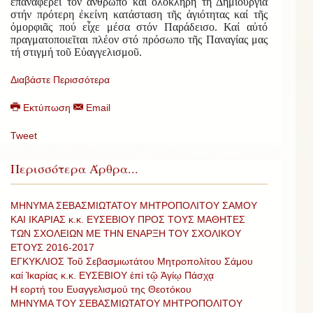
ἐπαναφέρει τόν ἄνθρωπο καί ὁλόκληρη τή Δημιουργία
στήν πρότερη ἐκείνη κατάσταση τῆς ἁγιότητας καί τῆς
ὀμορφιᾶς πού εἶχε μέσα στόν Παράδεισο. Καί αὐτό
πραγματοποιεῖται πλέον στό πρόσωπο τῆς Παναγίας μας
τή στιγμή τοῦ Εὐαγγελισμοῦ.
Διαβάστε Περισσότερα
Εκτύπωση
Email
Tweet
Περισσότερα Άρθρα...
ΜΗΝΥΜΑ ΣΕΒΑΣΜΙΩΤΑΤΟΥ ΜΗΤΡΟΠΟΛΙΤΟΥ ΣΑΜΟΥ
ΚΑΙ ΙΚΑΡΙΑΣ κ.κ. ΕΥΣΕΒΙΟΥ ΠΡΟΣ ΤΟΥΣ ΜΑΘΗΤΕΣ
ΤΩΝ ΣΧΟΛΕΙΩΝ ΜΕ ΤΗΝ ΕΝΑΡΞΗ ΤΟΥ ΣΧΟΛΙΚΟΥ
ΕΤΟΥΣ 2016-2017
ΕΓΚΥΚΛΙΟΣ Τοῦ Σεβασμιωτάτου Μητροπολίτου Σάμου
καί Ἰκαρίας κ.κ. ΕΥΣΕΒΙΟΥ ἐπί τῷ Ἁγίῳ Πάσχᾳ
Η εορτή του Ευαγγελισμού της Θεοτόκου
ΜΗΝΥΜΑ ΤΟΥ ΣΕΒΑΣΜΙΩΤΑΤΟΥ ΜΗΤΡΟΠΟΛΙΤΟΥ