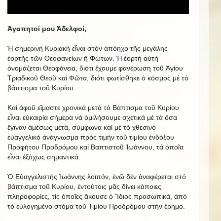
Ἀγαπητοί μου Ἀδελφοί,
Ἡ σημερινή Κυριακή εἶναι στόν ἀπόηχο τῆς μεγάλης
ἑορτῆς τῶν Θεοφανείων ἤ Φώτων. Ἡ ἑορτή αὐτή
ὀνομάζεται Θεοφάνεια, διότι ἔχουμε φανέρωση τοῦ Ἁγίου
Τριαδικοῦ Θεοῦ καί Φῶτα, διότι φωτίσθηκε ὁ κόσμος μέ τό
βάπτισμα τοῦ Κυρίου.
Καί ἀφοῦ εἴμαστε χρονικά μετά τό Βάπτισμα τοῦ Κυρίου
εἶναι εὐκαιρία σήμερα νά ὁμιλήσουμε σχετικά μέ τά ὅσα
ἔγιναν ἀμέσως μετά, σύμφωνα καί μέ τό χθεσινό
εὐαγγελικό ἀνάγνωσμα πρός τιμήν τοῦ τιμίου ἐνδόξου
Προφήτου Προδρόμου καί Βαπτιστοῦ Ἰωάννου, τά ὁποῖα
εἶναι ἐξόχως σημαντικά.
Ὁ Εὐαγγελιστής Ἰωάννης λοιπόν, ἐνῶ δέν ἀναφέρεται στό
βάπτισμα τοῦ Κυρίου, ἐντούτοις μᾶς δίνει κάποιες
πληροφορίες, τίς ὁποῖες ἄκουσε ὁ Ἴδιος προσωπικά, ἀπό
τό εὐλογημένο στόμα τοῦ Τιμίου Προδρόμου στήν ἔρημο.