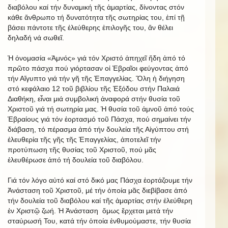
διαβόλου καί τήν δυναμική τῆς ἁμαρτίας, δίνοντας στόν
κάθε ἄνθρωπο τή δυνατότητα τῆς σωτηρίας του, ἐπί τῇ
βάσει πάντοτε τῆς ἐλεύθερης ἐπιλογῆς του, ἄν θέλει
δηλαδή νά σωθεῖ.
Ἡ ὀνομασία «Ἀμνός» γιά τόν Χριστό ἀπηχεῖ ἤδη ἀπό τό
πρῶτο πάσχα πού γιόρτασαν οἱ Ἑβραῖοι φεύγοντας ἀπό
τήν Αἴγυπτο γιά τήν γῆ τῆς Ἐπαγγελίας. Ὅλη ἡ διήγηση
στό κεφάλαιο 12 τοῦ βιβλίου τῆς Ἐξόδου στήν Παλαιά
Διαθήκη, εἶναι μιά συμβολική ἀναφορά στήν θυσία τοῦ
Χριστοῦ γιά τή σωτηρία μας. Ἡ θυσία τοῦ ἀμνοῦ ἀπό τούς
Ἑβραίους γιά τόν ἑορτασμό τοῦ Πάσχα, πού σημαίνει τήν
διάβαση, τό πέρασμα ἀπό τήν δουλεία τῆς Αἰγύπτου στή
ἐλευθερία τῆς γῆς τῆς Ἐπαγγελίας, ἀποτελεῖ τήν
προτύπωση τῆς θυσίας τοῦ Χριστοῦ, πού μᾶς
ἐλευθέρωσε ἀπό τή δουλεία τοῦ διαβόλου.
Γιά τόν λόγο αὐτό καί στό δικό μας Πάσχα ἑορτάζουμε τήν
Ἀνάσταση τοῦ Χριστοῦ, μέ τήν ὁποία μᾶς διεβίβασε ἀπό
τήν δουλεία τοῦ διαβόλου καί τῆς ἁμαρτίας στήν ἐλεύθερη
ἐν Χριστῷ ζωή. Ἡ Ἀνάσταση ὅμως ἔρχεται μετά τήν
σταύρωσή Του, κατά τήν ὁποία ἐνθυμούμαστε, τήν θυσία