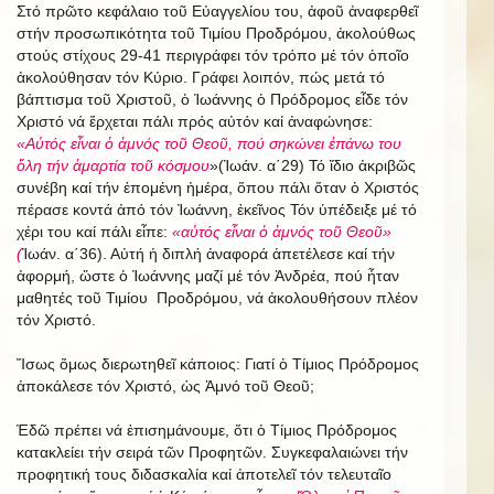
Στό πρῶτο κεφάλαιο τοῦ Εὐαγγελίου του, ἀφοῦ ἀναφερθεῖ
στήν προσωπικότητα τοῦ Τιμίου Προδρόμου, ἀκολούθως
στούς στίχους 29-41 περιγράφει τόν τρόπο μέ τόν ὁποῖο
ἀκολούθησαν τόν Κύριο. Γράφει λοιπόν, πώς μετά τό
βάπτισμα τοῦ Χριστοῦ, ὁ Ἰωάννης ὁ Πρόδρομος εἶδε τόν
Χριστό νά ἔρχεται πάλι πρός αὐτόν καί ἀναφώνησε:
«Αὐτός εἶναι ὁ ἀμνός τοῦ Θεοῦ, πού σηκώνει ἐπάνω του
ὅλη τήν ἁμαρτία τοῦ κόσμου
»(Ἰωάν. α΄29)
Τό ἴδιο ἀκριβῶς
συνέβη καί τήν ἑπομένη ἡμέρα, ὅπου πάλι ὅταν ὁ Χριστός
πέρασε κοντά ἀπό τόν Ἰωάννη, ἐκεῖνος Τόν ὑπέδειξε μέ τό
χέρι του καί πάλι εἶπε:
«αὐτός εἶναι ὁ ἀμνός τοῦ Θεοῦ»
(
Ἰωάν. α΄36). Αὐτή ἡ διπλή ἀναφορά ἀπετέλεσε καί τήν
ἀφορμή, ὥστε ὁ Ἰωάννης μαζί μέ τόν Ἀνδρέα, πού ἦταν
μαθητές τοῦ Τιμίου Προδρόμου, νά ἀκολουθήσουν πλέον
τόν Χριστό.
Ἴσως ὅμως διερωτηθεῖ κάποιος: Γιατί ὁ Τίμιος Πρόδρομος
ἀποκάλεσε τόν Χριστό, ὡς Ἀμνό τοῦ Θεοῦ;
Ἐδῶ πρέπει νά ἐπισημάνουμε, ὅτι ὁ Τίμιος Πρόδρομος
κατακλείει τήν σειρά τῶν Προφητῶν. Συγκεφαλαιώνει τήν
προφητική τους διδασκαλία καί ἀποτελεῖ τόν τελευταῖο