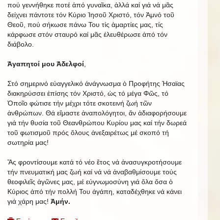
πού γεννήθηκε ποτέ ἀπό γυναῖκα, ἀλλά καί γιά νά μᾶς
δείχνει πάντοτε τόν Κύριο Ἰησοῦ Χριστό, τόν Ἀμνό τοῦ
Θεοῦ, πού σήκωσε πάνω Του τίς ἁμαρτίες μας, τίς
κάρφωσε στόν σταυρό καί μᾶς ἐλευθέρωσε ἀπό τόν
διάβολο.
Ἀγαπητοί μου Ἀδελφοί
,
Στό σημερινό εὐαγγελικό ἀνάγνωσμα ὁ Προφήτης Ἠσαϊας
διακηρύσσει ἐπίσης τόν Χριστό, ὡς τό μέγα Φῶς, τό
Ὁποῖο φώτισε τήν μέχρι τότε σκοτεινή ζωή τῶν
ἀνθρώπων. Θά εἴμαστε ἀναπολόγητοι, ἄν ἀδιαφορήσουμε
γιά τήν θυσία τοῦ Θεανθρώπου Κυρίου μας καί τήν δωρεά
τοῦ φωτισμοῦ πρός ὅλους ἀνεξαιρέτως μέ σκοπό τή
σωτηρία μας!
Ἄς φροντίσουμε κατά τό νέο ἔτος νά ἀνασυγκροτήσουμε
τήν πνευματική μας ζωή καί νά νά ἀναβαθμίσουμε τούς
θεοφιλεῖς ἀγῶνες μας, μέ εὐγνωμοσύνη γιά ὅλα ὅσα ὁ
Κύριος ἀπό τήν πολλή Του ἀγάπη, καταδέχθηκε νά κάνει
γιά χάρη μας!
Ἀμήν.