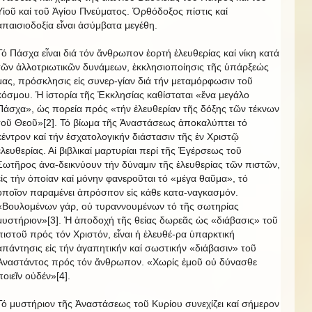
Υἱοῦ καί τοῦ Ἁγίου Πνεύματος. Ὀρθόδοξος πίστις καί
ἀπαισιοδοξία εἶναι ἀσύμβατα μεγέθη.
Τό Πάσχα εἶναι διά τόν ἄνθρωπον ἑορτή ἐλευθερίας καί νίκη κατά
τῶν ἀλλοτριωτικῶν δυνάμεων, ἐκκλησιοποίησις τῆς ὑπάρξεώς
μας, πρόσκλησις εἰς συνερ-γίαν διά τήν μεταμόρφωσιν τοῦ
κόσμου. Ἡ ἱστορία τῆς Ἐκκλησίας καθίσταται «ἕνα μεγάλο
Πάσχα», ὡς πορεία πρός «τήν ἐλευθερίαν τῆς δόξης τῶν τέκνων
τοῦ Θεοῦ»[2]. Τό βίωμα τῆς Ἀναστάσεως ἀποκαλύπτει τό
κέντρον καί τήν ἐσχατολογικήν διάστασιν τῆς ἐν Χριστῷ
ἐλευθερίας. Αἱ βιβλικαί μαρτυρίαι περί τῆς Ἐγέρσεως τοῦ
Σωτῆρος ἀνα-δεικνύουν τήν δύναμιν τῆς ἐλευθερίας τῶν πιστῶν,
εἰς τήν ὁποίαν καί μόνην φανεροῦται τό «μέγα θαῦμα», τό
ὁποῖον παραμένει ἀπρόσιτον εἰς κάθε κατα-ναγκασμόν.
«Βουλομένων γάρ, οὐ τυραννουμένων τό τῆς σωτηρίας
μυστήριον»[3]. Ἡ ἀποδοχή τῆς θείας δωρεᾶς ὡς «διάβασις» τοῦ
πιστοῦ πρός τόν Χριστόν, εἶναι ἡ ἐλευθέ-ρα ὑπαρκτική
ἀπάντησις εἰς τήν ἀγαπητικήν καί σωστικήν «διάβασιν» τοῦ
Ἀναστάντος πρός τόν ἄνθρωπον. «Χωρίς ἐμοῦ οὐ δύνασθε
ποιεῖν οὐδέν»[4].
Τό μυστήριον τῆς Ἀναστάσεως τοῦ Κυρίου συνεχίζει καί σήμερον