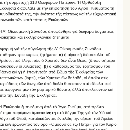
μέ τή συμμετοχή 318 Θεοφόρων Πατέρων. Ἡ Ὀρθόδοξη
Ἐκκλησία διαφύλαξε μέ τήν ἐπιφοίτηση τοῦ Ἁγίου Πνεύματος τή
συνοδικότητά της, τήν ἑνότητα τῆς πίστεως καί τήν εὐχαριστιακή
κοινωνία τῶν κατά τόπους Ἐκκλησιῶν.
Ἡ Α΄ Οἰκουμενική Σύνοδος ἀποφάνθηκε γιά διάφορα δογματικά,
διοικητικά καί ἐκκλησιολογικά ζητήματα.
Ἀφορμή γιά τήν σύγκληση τῆς Α΄ Οἰκουμενικῆς Συνόδου
στάθηκαν τρία κυρίως ζητήματα:
α)
ἡ αἱρετική διδασκαλία τοῦ
Ἀρείου, πού ἔλεγε πώς ὁ Χριστός δέν εἶναι Θεός, (ὅπως σήμερα
διδάσκουν οἱ Χιλιαστές),
β)
ὁ καθορισμός τοῦ ἑορτασμοῦ τοῦ
Πάσχα καί
γ)
ἡ ἐπανένταξη στό Σῶμα τῆς Ἐκκλησίας τῶν
πεπτωκώτων (lapsi), τῶν Χριστιανῶν δηλαδή, οἱ ὁποῖοι στίς
περιόδους τῶν διωγμῶν ἀπό δειλία θυσίασαν στά εἴδωλα καί
«ἀπέφυγαν» μέν τόν μαρτυρικό θάνατο, ἀλλά ἀποκλείονταν καί
ἀπό τήν Σύναξη τῆς Ἐκκλησίας.
Ἡ Ἐκκλησία ἐμπνεόμενη ἀπό τό Ἅγιο Πνεῦμα, στό πρῶτο
ζήτημα παρέμεινε
ἀμετακίνητη
στό δόγμα Της γιά τόν Υἱό καί
Λόγο τοῦ Θεοῦ, καταδικάζοντας ἐντελῶς τήν αἵρεση τοῦ Ἀρείου
καί καθιερώνοντας τόν ὅρο «Ὁμοούσιος τῷ Πατρί» γιά τόν Κύριο