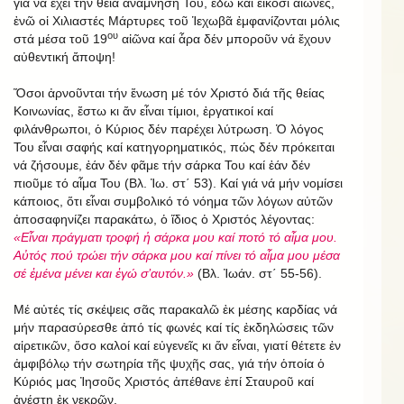
γιά νά ἔχει τήν θεία ἀνάμνησή Του, ἐδῶ καί εἴκοσι αἰῶνες,
ἐνῶ οἱ Χιλιαστές Μάρτυρες τοῦ Ἱεχωβᾶ ἐμφανίζονται μόλις
ου
στά μέσα τοῦ 19
αἰῶνα καί ἆρα δέν μποροῦν νά ἔχουν
αὐθεντική ἄποψη!
Ὅσοι ἀρνοῦνται τήν ἕνωση μέ τόν Χριστό διά τῆς θείας
Κοινωνίας, ἔστω κι ἄν εἶναι τίμιοι, ἐργατικοί καί
φιλάνθρωποι, ὁ Κύριος δέν παρέχει λύτρωση. Ὁ λόγος
Του εἶναι σαφής καί κατηγορηματικός, πώς δέν πρόκειται
νά ζήσουμε, ἐάν δέν φᾶμε τήν σάρκα Του καί ἐάν δέν
πιοῦμε τό αἷμα Του (Βλ. Ἰω. στ΄ 53). Καί γιά νά μήν νομίσει
κάποιος, ὅτι εἶναι συμβολικό τό νόημα τῶν λόγων αὐτῶν
ἀποσαφηνίζει παρακάτω, ὁ ἴδιος ὁ Χριστός λέγοντας:
«Εἶναι πράγματι τροφή ἡ σάρκα μου καί ποτό τό αἷμα μου.
Αὐτός πού τρώει τήν σάρκα μου καί πίνει τό αἷμα μου μέσα
σέ ἐμένα μένει και ἐγώ σ’αυτόν.»
(Βλ. Ἰωάν. στ΄ 55-56).
Μέ αὐτές τίς σκέψεις σᾶς παρακαλῶ ἐκ μέσης καρδίας νά
μήν παρασύρεσθε ἀπό τίς φωνές καί τίς ἐκδηλώσεις τῶν
αἱρετικῶν, ὅσο καλοί καί εὐγενεῖς κι ἄν εἶναι, γιατί θέτετε ἐν
ἀμφιβόλῳ τήν σωτηρία τῆς ψυχῆς σας, γιά τήν ὁποία ὁ
Κύριός μας Ἰησοῦς Χριστός ἀπέθανε ἐπί Σταυροῦ καί
ἀνέστη ἐκ νεκρῶν.