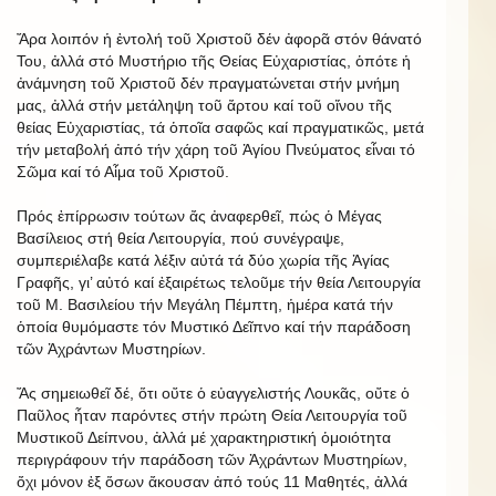
Ἄρα λοιπόν ἡ ἐντολή τοῦ Χριστοῦ δέν ἀφορᾶ στόν θάνατό
Του, ἀλλά στό Μυστήριο τῆς Θείας Εὐχαριστίας, ὁπότε ἡ
ἀνάμνηση τοῦ Χριστοῦ δέν πραγματώνεται στήν μνήμη
μας, ἀλλά στήν μετάληψη τοῦ ἄρτου καί τοῦ οἴνου τῆς
θείας Εὐχαριστίας, τά ὁποῖα σαφῶς καί πραγματικῶς, μετά
τήν μεταβολή ἀπό τήν χάρη τοῦ Ἁγίου Πνεύματος εἶναι τό
Σῶμα καί τό Αἷμα τοῦ Χριστοῦ.
Πρός ἐπίρρωσιν τούτων ἄς ἀναφερθεῖ, πώς ὁ Μέγας
Βασίλειος στή θεία Λειτουργία, πού συνέγραψε,
συμπεριέλαβε κατά λέξιν αὐτά τά δύο χωρία τῆς Ἁγίας
Γραφῆς, γι’ αὐτό καί ἐξαιρέτως τελοῦμε τήν θεία Λειτουργία
τοῦ Μ. Βασιλείου τήν Μεγάλη Πέμπτη, ἡμέρα κατά τήν
ὁποία θυμόμαστε τόν Μυστικό Δεῖπνο καί τήν παράδοση
τῶν Ἀχράντων Μυστηρίων.
Ἄς σημειωθεῖ δέ, ὅτι οὔτε ὁ εὐαγγελιστής Λουκᾶς, οὔτε ὁ
Παῦλος ἦταν παρόντες στήν πρώτη Θεία Λειτουργία τοῦ
Μυστικοῦ Δείπνου, ἀλλά μέ χαρακτηριστική ὁμοιότητα
περιγράφουν τήν παράδοση τῶν Ἀχράντων Μυστηρίων,
ὄχι μόνον ἐξ ὅσων ἄκουσαν ἀπό τούς 11 Μαθητές, ἀλλά