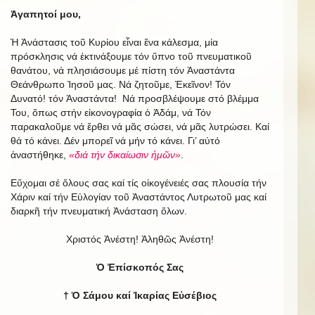
Ἀγαπητοί μου,
Ἡ Ἀνάστασις τοῦ Κυρίου εἶναι ἕνα κάλεσμα, μία
πρόσκλησις νά ἐκτινάξουμε τόν ὕπνο τοῦ πνευματικοῦ
θανάτου, νά πλησιάσουμε μέ πίστη τόν Ἀναστάντα
Θεάνθρωπο Ἰησοῦ μας. Νά ζητοῦμε, Ἐκεῖνον! Τόν
Δυνατό! τόν Ἀναστάντα! Νά προσβλέψουμε στό βλέμμα
Του, ὅπως στήν εἰκονογραφία ὁ Ἀδάμ, νά Τόν
παρακαλοῦμε νά ἔρθει νά μᾶς σώσει, νά μᾶς λυτρώσει. Καί
θά τό κάνει. Δέν μπορεῖ νά μήν τό κάνει. Γι’ αὐτό
ἀναστήθηκε,
«διά τήν δικαίωσιν ἡμῶν»
.
Εὔχομαι σέ ὅλους σας καί τίς οἰκογένειές σας πλουσία τήν
Χάριν καί τήν Εὐλογίαν τοῦ Ἀναστάντος Λυτρωτοῦ μας καί
διαρκῆ τήν πνευματική Ἀνάσταση ὅλων.
Χριστός Ἀνέστη! Ἀληθῶς Ἀνέστη!
Ὁ Ἐπίσκοπός Σας
† Ὁ Σάμου καί Ἰκαρίας Εὐσέβιος