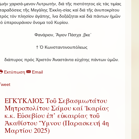
ζωήν χαρισά-μενον Λυτρωτήν, διά τῆς πιστότητος εἰς τάς τιμίας
παραδόσεις τῆς Μεγάλης Ἐκκλη-σίας καί διά τῆς ἀνυποκρίτου
πρός τόν πλησίον ἀγάπης, ἵνα δοξάζηται καί διά πάντων ἡμῶν
τό ὑπερουράνιον ὄνομα τοῦ Κυρίου.
Φανάριον, Ἅγιον Πάσχα ,βκε´
† Ὁ Κωνσταντινουπόλεως
διάπυρος πρός Χριστόν Ἀναστάντα εὐχέτης πάντων ὑμῶν.
Εκτύπωση
Email
Tweet
ΕΓΚΥΚΛΙΟΣ Τοῦ Σεβασμιωτάτου
Μητροπολίτου Σάμου καί Ἰκαρίας
κ.κ. Εὐσεβίου ἐπ’ εὐκαιρίας τοῦ
Ἀκαθίστου Ὕμνου (Παρασκευή 4η
Μαρτίου 2025)