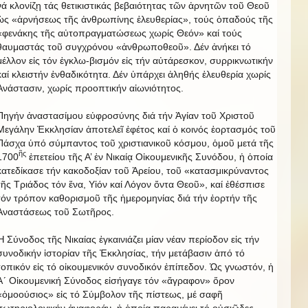
νά κλονίζῃ τάς θετικιστικάς βεβαιότητας τῶν ἀρνητῶν τοῦ Θεοῦ
ὡς «ἀρνήσεως τῆς ἀνθρωπίνης ἐλευθερίας», τούς ὀπαδούς τῆς
«φενάκης τῆς αὐτοπραγματώσεως χωρίς Θεόν» καί τούς
θαυμαστάς τοῦ συγχρόνου «ἀνθρωποθεοῦ». Δέν ἀνήκει τό
μέλλον εἰς τόν ἐγκλω-βισμόν εἰς τήν αὐτάρεσκον, συρρικνωτικήν
καί κλειστήν ἐνθαδικότητα. Δέν ὑπάρχει ἀληθής ἐλευθερία χωρίς
Ἀνάστασιν, χωρίς προοπτικήν αἰωνιότητος.
Πηγήν ἀναστασίμου εὐφροσύνης διά τήν Ἁγίαν τοῦ Χριστοῦ
Μεγάλην Ἐκκλησίαν ἀποτελεῖ ἐφέτος καί ὁ κοινός ἑορτασμός τοῦ
Πάσχα ὑπό σύμπαντος τοῦ χριστιανικοῦ κόσμου, ὁμοῦ μετά τῆς
ῆς
1700
ἐπετείου τῆς Α’ ἐν Νικαίᾳ Οἰκουμενικῆς Συνόδου, ἡ ὁποία
κατεδίκασε τήν κακοδοξίαν τοῦ Ἀρείου, τοῦ «κατασμικρύναντος
τῆς Τριάδος τόν ἕνα, Υἱόν καί Λόγον ὄντα Θεοῦ», καί ἐθέσπισε
τόν τρόπον καθορισμοῦ τῆς ἡμερομηνίας διά τήν ἑορτήν τῆς
Ἀναστάσεως τοῦ Σωτῆρος.
Ἡ Σύνοδος τῆς Νικαίας ἐγκαινιάζει μίαν νέαν περίοδον εἰς τήν
συνοδικήν ἱστορίαν τῆς Ἐκκλησίας, τήν μετάβασιν ἀπό τό
τοπικόν εἰς τό οἰκουμενικόν συνοδικόν ἐπίπεδον. Ὡς γνωστόν, ἡ
Α´ Οἰκουμενική Σύνοδος εἰσήγαγε τόν «ἄγραφον» ὅρον
«ὁμοούσιος» εἰς τό Σύμβολον τῆς πίστεως, μέ σαφῆ
σωτηριολογικήν ἀναφοράν, ἡ ὁποία παραμένει τό οὐσιῶδες