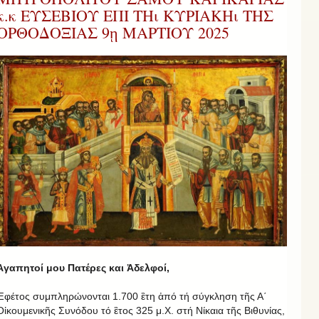
κ.κ ΕΥΣΕΒΙΟΥ ΕΠΙ ΤΗι ΚΥΡΙΑΚΗι ΤΗΣ
ΟΡΘΟΔΟΞΙΑΣ 9ῃ ΜΑΡΤΙΟΥ 2025
Ἀγαπητοί μου Πατέρες και Ἀδελφοί,
Ἐφέτος συμπληρώνονται 1.700 ἒτη ἀπό τή σύγκληση τῆς Α΄
Οἰκουμενικῆς Συνόδου τό ἒτος 325 μ.Χ. στή Νίκαια τῆς Βιθυνίας,