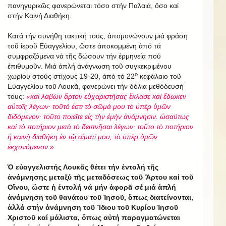
πανηγυρικῶς φανερώνεται τόσο στήν Παλαιά, ὅσο καί
στήν Καινή Διαθήκη.
Κατά τήν συνήθη τακτική τους, ἀπομονώνουν μιά φράση
τοῦ ἱεροῦ Εὐαγγελίου, ὥστε ἀποκομμένη ἀπό τά
συμφραζόμενα νά τῆς δώσουν τήν ἑρμηνεία πού
ἐπιθυμοῦν. Μιά ἁπλή ἀνάγνωση τοῦ συγκεκριμένου
ο
χωρίου στούς στίχους 19-20, ἀπό τό 22
κεφάλαιο τοῦ
Εὐαγγελίου τοῦ Λουκᾶ, φανερώνει τήν δόλια μεθόδευσή
τους:
«καὶ λαβὼν ἄρτον εὐχαριστήσας ἔκλασε καὶ ἔδωκεν
αὐτοῖς λέγων· τοῦτό ἐστι τὸ σῶμά μου τὸ ὑπὲρ ὑμῶν
διδόμενον· τοῦτο ποιεῖτε εἰς τὴν ἐμὴν ἀνάμνησιν. ὡσαύτως
καὶ τὸ ποτήριον μετὰ τὸ δειπνῆσαι λέγων· τοῦτο τὸ ποτήριον
ἡ καινὴ διαθήκη ἐν τῷ αἵματί μου, τὸ ὑπὲρ ὑμῶν
ἐκχυνόμενον.»
Ὁ εὐαγγελιστής Λουκᾶς θέτει τήν ἐντολή τῆς
ἀνάμνησης μεταξύ τῆς μεταδόσεως τοῦ Ἄρτου καί τοῦ
Οἴνου, ὥστε ἡ ἐντολή νά μήν ἀφορᾶ σέ μιά ἁπλή
ἀνάμνηση τοῦ θανάτου τοῦ Ἰησοῦ, ὅπως διατείνονται,
ἀλλά στήν ἀνάμνηση τοῦ Ἴδιου τοῦ Κυρίου Ἰησοῦ
Χριστοῦ καί μάλιστα, ὅπως αὐτή παραγματώνεται