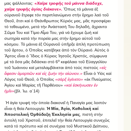
μας ψάλλοντας:
«Χαῖρε τροφῆς τοῦ μάννα διάδοχε,
χαῖρε τρυφῆς ἁγίας διάκονε».
Ὅπως τό μάννα ἐξ
οὐρανοῦ ἔτρεφε τόν περιπλανώμενο στήν ἔρημο λαό τοῦ
Θεοῦ, ἔτσι καί ὁ Θεάνθρωπος Κύριός μας, μᾶς προσφέρει
τό τεθεωμένο, μετά τήν Ἀνάστασή Του δηλαδή, ἄχραντο
Σῶμα Του καί Τίμιο Αἷμα Του, γιά νά ἔχουμε ζωή καί
σωτηρία κατά τήν πορεία μας στήν ἔρημο αὐτοῦ τοῦ
κόσμου. Τό μάννα ἐξ Οὐρανοῦ ὑπῆρξε ἁπλή προτύπωση
τοῦ ἄρτου, ὁ Ὁποῖος κατέβηκε ἀπό τόν Οὐρανό. Αὐτός ὁ
Ἄρτος εἶναι ὁ Ἴδιος ὁ Kύριος Ἰησοῦς Χριστός, σύμφωνα
ο
μέ τά ὅσα μᾶς διδάσκει στό 6
κεφάλαιο τοῦ Εὐαγγελίου
τοῦ Ἰωάννου καί μεταλαμβάνεται ἀπό τούς πιστούς
«εἰς
ἄφεσιν ἁμαρτιῶν καί εἰς ζωήν τήν αἰώνιον.»
Εἶναι ὁ Υἱός καί
Λόγος τοῦ Θεοῦ, ὁ Ὁποῖος
«σάρξ ἐγένετο»
«ἐκ Πνεύματος
Ἁγίου καί Μαρίας τῆ Παρθένου»
«καί ἐσκήνωσεν ἐν
ἡμῖν»
(βλ. Ἰω. α΄14)
Ἡ ἁγία τρυφή τήν ὁποία διακονεῖ ἡ Παναγία μας λοιπόν
εἶναι ἡ θεία Λειτουργία.
Ἡ Μία, Ἁγία, Καθολική καί
Ἀποστολική Ὀρθόδοξη Ἐκκλησία μας
, πιστή στήν
ἐντολή τοῦ Χριστοῦ, ἐπιτελεῖ τήν θεία Λειτουργία συνεχῶς
κατά τό πρότυπο καί σέ συνέχεια τοῦ Μυστικοῦ Δείπνου,