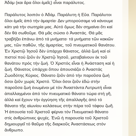
Ἀδάμ (και ἄρα ὅλοι ἐμεῖς) εἶναι παράλυτος.
Παράλυτος λοιπόν ὁ Ἀδάμ. Παράλυτη ἡ Εὔα. Παράλυτοι
ὅλοι ἐμεῖς ἀπό τήν ἁμαρτία· Δεν μπορούσαμε νά κάνουμε
κάτι γιά τήν σωτηρία μας. Αὐτό ὅμως δέν σημαίνει ὅτι καί
δέν θά σωθοῦμε. Θά μᾶς σώσει ὁ Ἀναστάς. Θά μᾶς
τραβήξει ἐπάνω ἀπό τά μνἠματα· τά μνήματα τῶν κακιῶν
μας, τῶν παθῶν, τῆς ἁμαρτίας, τοῦ πνευματικοῦ θανάτου.
Ἐν Χριστῷ Ἰησοῦ δέν ὑπάρχει θάνατος, ἀλλά ζωή καί οἱ
πιστοί πού ζοῦν ἐν Χριστῷ Ἰησοῦ, μεταβαίνουν ἐκ τοῦ
θανάτου πρός τήν ζωή. Ὁ Χριστός εἶναι ἡ Ἀνάσταση καί ἡ
ζωή. Θάνατος ὑπάρχει ὅπου ἀπουσιάζει ὁ Ἀναστάς
Ζωοδότης Κύριος. Θάνατο ζοῦν ἀπό τήν παροῦσα ζωή
ὅσοι ζοῦν χωρίς Χριστό. Ὅλοι ὅσοι ζοῦν ἐδώ στήν
παροῦσα ζωή ἑνωμένοι μέ τόν Ἀναστάντα Λυτρωτή εἶναι
ἀπαλλαγμένοι ἀπό τόν πνευματικό θάνατο τώρα στή γῆ,
ἀλλά καί ἔχουν τήν ἐγγύηση τῆς ἀπαλλαγῆς ἀπό τό
θάνατο τῆς αἰωνίου κολάσεως στήν πέρα τοῦ τάφου ζωῆ.
Ἡ ἀπουσία τοῦ Χριστοῦ φέρνει τόν Πνευματικό θάνατο
στίς ἀνθρώπινες ψυχές. Ἐνῶ ἡ παρουσία τοῦ Χριστοῦ
δημιουργεῖ τό θαῦμα τῆς διαρκοῦς Ἀναστάσεως στόν
ἄνθρωπο.