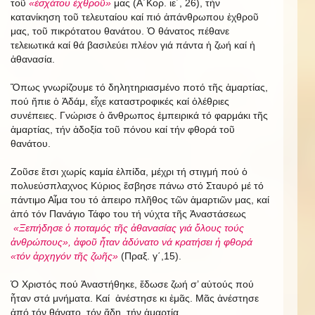
τοῦ
«ἐσχάτου ἐχθροῦ»
μας (Α΄Κορ. ιε΄, 26), τήν
κατανίκηση τοῦ τελευταίου καί πιό ἀπάνθρωπου ἐχθροῦ
μας, τοῦ πικρότατου θανάτου. Ὁ θάνατος πέθανε
τελειωτικά καί θά βασιλεύει πλέον γιά πάντα ἡ ζωή καί ἡ
ἀθανασία.
Ὅπως γνωρίζουμε τό δηλητηριασμένο ποτό τῆς ἁμαρτίας,
πού ἤπιε ὁ Ἀδάμ, εἶχε καταστροφικές καί ὀλέθριες
συνέπειες. Γνώρισε ὁ ἄνθρωπος ἐμπειρικά τό φαρμάκι τῆς
ἁμαρτίας, τήν ἀδοξία τοῦ πόνου καί τήν φθορά τοῦ
θανάτου.
Ζοῦσε ἔτσι χωρίς καμία ἐλπίδα, μέχρι τή στιγμή πού ὁ
πολυεύσπλαχνος Κύριος ἔσβησε πάνω στό Σταυρό μέ τό
πάντιμο Αἷμα του τό ἀπειρο πλῆθος τῶν ἁμαρτιῶν μας, καί
ἀπό τόν Πανάγιο Τάφο του τή νύχτα τῆς Ἀναστάσεως
«Ξεπήδησε ὁ ποταμός τῆς ἀθανασίας γιά ὅλους τούς
ἀνθρώπους», ἀφοῦ ἦταν ἀδύνατο νά κρατήσει ἡ φθορά
«τόν ἀρχηγόν τῆς ζωῆς»
(Πραξ. γ΄,15).
Ὁ Χριστός πού Ἀναστήθηκε, ἔδωσε ζωή σ’ αὐτούς πού
ἦταν στά μνήματα. Καί ἀνέστησε κι ἐμᾶς. Μᾶς ἀνέστησε
ἀπό τόν θάνατο, τόν ἅδη, τήν ἁμαρτία.