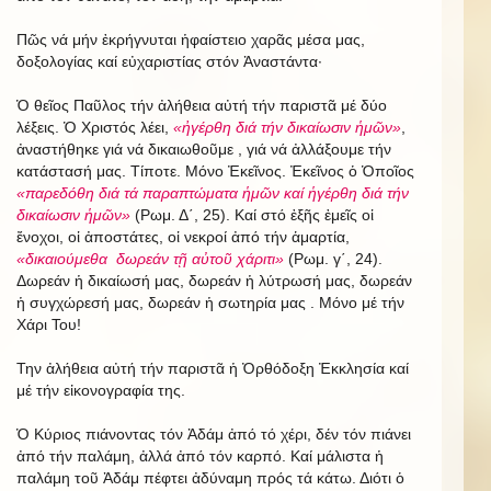
Πῶς νά μήν ἐκρήγνυται ἡφαίστειο χαρᾶς μέσα μας,
δοξολογίας καί εὐχαριστίας στόν Ἀναστάντα·
Ὁ θεῖος Παῦλος τήν ἀλήθεια αὐτή τήν παριστᾶ μέ δύο
λέξεις. Ὁ Χριστός λέει,
«ἠγέρθη διά τήν δικαίωσιν ἡμῶν»
,
ἀναστήθηκε γιά νά δικαιωθοῦμε , γιά νά ἀλλάξουμε τήν
κατάστασή μας. Τίποτε. Μόνο Ἐκεῖνος. Ἐκεῖνος ὁ Ὁποῖος
«παρεδόθη διά τά παραπτώματα ἡμῶν καί ἡγέρθη διά τήν
δικαίωσιν ἡμῶν»
(Ρωμ. Δ΄, 25). Καί στό ἐξῆς ἐμεῖς οἱ
ἔνοχοι, οἱ ἀποστάτες, οἱ νεκροί ἀπό τήν ἁμαρτία,
«δικαιούμεθα δωρεάν τῇ αὐτοῦ χάριτι»
(Ρωμ. γ΄, 24).
Δωρεάν ἡ δικαίωσή μας, δωρεάν ἡ λύτρωσή μας, δωρεάν
ἡ συγχώρεσή μας, δωρεάν ἡ σωτηρία μας . Μόνο μέ τήν
Χάρι Του!
Την ἀλήθεια αὐτή τήν παριστᾶ ἡ Ὀρθόδοξη Ἐκκλησία καί
μέ τήν εἰκονογραφία της.
Ὁ Κύριος πιάνοντας τόν Ἀδάμ ἀπό τό χέρι, δέν τόν πιάνει
ἀπό τήν παλάμη, ἀλλά ἀπό τόν καρπό. Καί μάλιστα ἡ
παλάμη τοῦ Ἀδάμ πέφτει ἀδύναμη πρός τά κάτω. Διότι ὁ