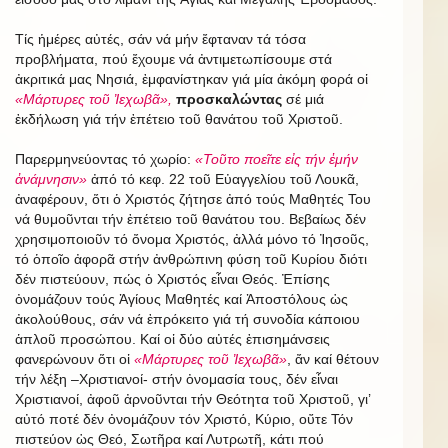
Τίς ἡμέρες αὐτές, σάν νά μήν ἔφταναν τά τόσα
προβλήματα, πού ἔχουμε νά ἀντιμετωπίσουμε στά
ἀκριτικά μας Νησιά, ἐμφανίστηκαν γιά μία ἀκόμη φορά οἱ
«Μάρτυρες τοῦ Ἰεχωβᾶ»,
προσκαλώντας
σέ μιά
ἐκδήλωση γιά τήν ἐπέτειο τοῦ θανάτου τοῦ Χριστοῦ.
Παρερμηνεύοντας τό χωρίο:
«Τοῦτο ποεῖτε εἰς τήν ἐμήν
ἀνάμνησιν»
ἀπό τό κεφ. 22 τοῦ Εὐαγγελίου τοῦ Λουκᾶ,
ἀναφέρουν, ὅτι ὁ Χριστός ζήτησε ἀπό τούς Μαθητές Του
νά θυμοῦνται τήν ἐπέτειο τοῦ θανάτου του. Βεβαίως δέν
χρησιμοποιοῦν τό ὄνομα Χριστός, ἀλλά μόνο τό Ἰησοῦς,
τό ὁποῖο ἀφορᾶ στήν ἀνθρώπινη φύση τοῦ Κυρίου διότι
δέν πιστεύουν, πώς ὁ Χριστός εἶναι Θεός. Ἐπίσης
ὀνομάζουν τούς Ἁγίους Μαθητές καί Ἀποστόλους ὡς
ἀκολούθους, σάν νά ἐπρόκειτο γιά τή συνοδία κάποιου
ἁπλοῦ προσώπου. Καί οἱ δύο αὐτές ἐπισημάνσεις
φανερώνουν ὅτι οἱ
«Μάρτυρες τοῦ Ἰεχωβᾶ»
, ἄν καί θέτουν
τήν λέξη –Χριστιανοί- στήν ὀνομασία τους, δέν εἶναι
Χριστιανοί, ἀφοῦ ἀρνοῦνται τήν Θεότητα τοῦ Χριστοῦ, γι’
αὐτό ποτέ δέν ὀνομάζουν τόν Χριστό, Κύριο, οὔτε Τόν
πιστεύον ὡς Θεό, Σωτῆρα καί Λυτρωτῆ, κάτι πού