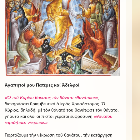
Ἀγαπητοί μου Πατέρες καί Ἀδελφοί,
«Ὁ τοῦ Κυρίου θάνατος τόν θάνατο ἐθανάτωσε»
,
διακηρύσσει θριαμβευτικά ὁ ἱερός Χρυσόστομος. Ὁ
Κύριος, δηλαδή, μέ τόν θάνατό του θανάτωσε τόν θάνατο,
γι’ αὐτό καί ὅλοι οἱ πιστοί γεμάτοι εὐφροσύνη
«θανάτου
ἑορτάζομεν νέκρωσιν»
.
Γιορτάζουμε τήν νέκρωση τοῦ θανάτου, τήν κατάργηση