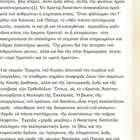
γέννησις, βίος ἕτερος, ἄλλο ζωῆς εἶδος, αὐτῆς τῆς φύσεως ἡμῶν
μεταστοιχείωσις»[1]. Ἐν Χριστῷ Ἀναστάντι ἀνακαινίζεται ὁμοῦ
μετά τοῦ ἀνθρώπου ἡ σύμπασα κτίσις. Ὅταν ψάλλωμεν τήν Γ’
ᾠδήν τοῦ Κανόνος τοῦ Πάσχα, τό «Νῦν πάντα πεπλήρωται
φωτός, οὐρανός τε καί γῆ καί τά καταχθόνια·
ἑορταζέτω γοῦν
πᾶσα κτίσις τήν ἔγερσιν Χριστοῦ, ἐν ᾗ ἐστερέωται», τότε
διακηρύσσεται ὅτι ὁλόκληρον τό σύμπαν εἶναι στερεωμένον καί
πλῆρες ἀνεσπέρου φωτός. Ὄχι μόνον διά τήν ἱστορίαν τοῦ
ἀνθρωπίνου γένους, ἀλλά καί διά τήν ὅλην δημιουργίαν, ἰσχύει
τό «πρό Χριστοῦ» καί τό «μετά Χριστόν».
Ἡ ἐκ νεκρῶν Ἔγερσις τοῦ Κυρίου ἀποτελεῖ τόν πυρῆνα τοῦ
Εὐαγγελίου, τό σταθερόν σημεῖον ἀναφορᾶς ὅλων τῶν κειμένων
τῆς Καινῆς Διαθήκης, ἀλλά καί τῆς λειτουργικῆς ζωῆς καί τῆς
εὐσεβείας τῶν Ὀρθοδόξων. Ὄντως, εἰς τό «Χριστός Ἀνέστη»
συνοψίζεται ἡ θεολογία τῆς Ἐκκλησίας. Ἡ βίωσις τῆς
καταργήσεως τοῦ κράτους τοῦ θανάτου εἶναι πηγή ἀνεκλαλήτου
χαρᾶς, «ἐλευθέρας ἀπό τάς δεσμεύσεις αὐτοῦ τοῦ κόσμου».
«Χαρᾶς τά πάντα πεπλήρωται, τῆς ἀναστάσεως τήν πεῖραν
εἰληφότα». Ἔκρηξις «χαρᾶς μεγάλης» ἡ Ἀνάστασις διαποτίζει
ὁλόκληρον τήν ἐκκλησιαστικήν ζωήν, τό ἦθος καί τήν
ποιμαντικήν δρᾶσιν, ὡς πρόγευσις τῆς πληρότητος ζωῆς,
γνώσεως καί χαρᾶς τῆς αἰωνίου Βασιλείας τοῦ Πατρός καί τοῦ