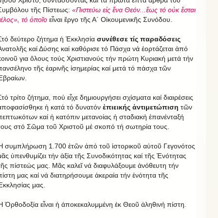
Ἰησοῦ Χριστό, συντάσσοντας καί τά πρῶτα ἑπτά ἄρθρα τοῦ
Συμβόλου τῆς Πίστεως:
«Πιστεύω εἰς ἕνα Θεόν...ἕως τό οὐκ ἔσται
τέλος», τό ὁποῖο
εἶναι ἔργο τῆς Α΄ Οἰκουμενικῆς Συνόδου.
Στό δεύτερο ζήτημα ἡ Ἐκκλησία
συνέθεσε τίς παραδόσεις
Ἀνατολῆς καί Δύσης καί καθόρισε τό Πάσχα νά ἑορτάζεται ἀπό
κοινοῦ για ὅλους τούς Χριστιανούς τήν πρώτη Κυριακή μετά τήν
πανσέληνο τῆς ἐαρινῆς ἰσημερίας καί μετά τό πάσχα τῶν
Ἑβραίων.
Στό τρίτο ζήτημα, πού εἶχε δημιουργήσει σχίσματα καί διαιρέσεις
ἀποφασίσθηκε ἡ κατά τό δυνατόν
ἐπιεικής ἀντιμετώπιση
τῶν
πεπτωκότων καί ἡ κατόπιν μετανοίας ἡ σταδιακή ἐπανένταξή
τους στό Σῶμα τοῦ Χριστοῦ μέ σκοπό τή σωτηρία τους.
Ἡ συμπλήρωση 1.700 ἐτῶν ἀπό τοῦ ἱστορικοῦ αὐτοῦ Γεγονότος
μᾶς ὑπενθυμίζει τήν ἀξία τῆς Συνοδικότητας καί τῆς Ἑνότητας
τῆς πίστεώς μας. Μᾶς καλεῖ νά διαφυλάξουμε ἀνόθευτη τήν
πίστη μας καί νά διατηρήσουμε ἀκεραία τήν ἑνότητα τῆς
Ἐκκλησίας μας.
Ἡ Ὀρθοδοξία εἶναι ἡ ἀποκεκαλυμμένη ἐκ Θεοῦ ἀληθινή πίστη.