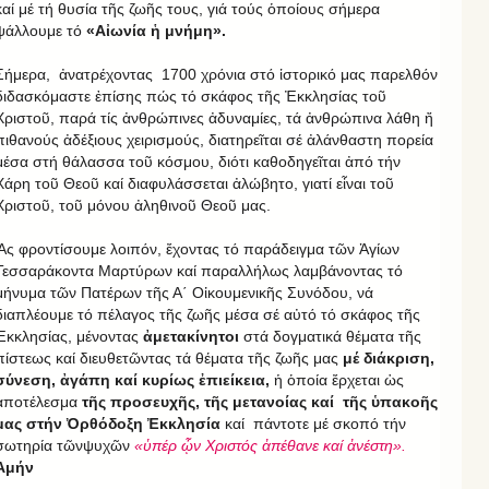
καί μέ τή θυσία τῆς ζωῆς τους, γιά τούς ὁποίους σήμερα
ψάλλουμε τό
«Αἰωνία ἡ μνήμη».
Σήμερα, ἀνατρέχοντας 1700 χρόνια στό ἱστορικό μας παρελθόν
διδασκόμαστε ἐπίσης πώς τό σκάφος τῆς Ἐκκλησίας τοῦ
Χριστοῦ, παρά τίς ἀνθρώπινες ἀδυναμίες, τά ἀνθρώπινα λάθη ἤ
πιθανούς ἀδέξιους χειρισμούς, διατηρεῖται σέ ἀλάνθαστη πορεία
μέσα στή θάλασσα τοῦ κόσμου, διότι καθοδηγεῖται ἀπό τήν
Χάρη τοῦ Θεοῦ καί διαφυλάσσεται ἀλώβητο, γιατί εἶναι τοῦ
Χριστοῦ, τοῦ μόνου ἀληθινοῦ Θεοῦ μας.
Ἄς φροντίσουμε λοιπόν, ἔχοντας τό παράδειγμα τῶν Ἁγίων
Τεσσαράκοντα Μαρτύρων καί παραλλήλως λαμβάνοντας τό
μήνυμα τῶν Πατέρων τῆς Α΄ Οἰκουμενικῆς Συνόδου, νά
διαπλέουμε τό πέλαγος τῆς ζωῆς μέσα σέ αὐτό τό σκάφος τῆς
Ἐκκλησίας, μένοντας
ἀμετακίνητοι
στά δογματικά θέματα τῆς
πίστεως καί διευθετῶντας τά θέματα τῆς ζωῆς μας
μέ διάκριση,
σύνεση, ἀγάπη καί κυρίως ἐπιείκεια,
ἡ ὁποία ἔρχεται ὡς
ἀποτέλεσμα
τῆς προσευχῆς, τῆς μετανοίας καί τῆς ὑπακοῆς
μας στήν Ὀρθόδοξη Ἐκκλησία
καί πάντοτε μέ σκοπό τήν
σωτηρία τῶνψυχῶν
«ὑπέρ ᾧν Χριστός ἀπέθανε καί ἀνέστη».
Ἀμήν