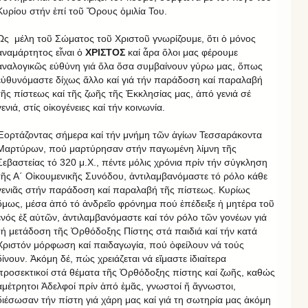
Κυρίου στήν ἐπί τοῦ Ὄρους ὁμιλία Του.
Ὡς μέλη τοῦ Σώματος τοῦ Χριστοῦ γνωρίζουμε, ὅτι ὁ μόνος
ἀναμάρτητος εἶναι ὁ
ΧΡΙΣΤΟΣ
καί ἆρα ὅλοι μας φέρουμε
ἀναλογικῶς εὐθύνη γιά ὅλα ὅσα συμβαίνουν γύρω μας, ὅπως
εὐθυνόμαστε δίχως ἄλλο καί γιά τήν παράδοση καί παραλαβή
τῆς πίστεως καί τῆς ζωῆς τῆς Ἐκκλησίας μας, ἀπό γενιά σέ
γενιά, στίς οἰκογένειες καί τήν κοινωνία.
Ἑορτάζοντας σήμερα καί τήν μνήμη τῶν ἁγίων Τεσσαράκοντα
Μαρτύρων, πού μαρτύρησαν στήν παγωμένη λίμνη τῆς
Σεβαστείας τό 320 μ.Χ., πέντε μόλις χρόνια πρίν τήν σύγκληση
τῆς Α΄ Οἰκουμενικῆς Συνόδου, ἀντιλαμβανόμαστε τό ρόλο κάθε
γενιᾶς στήν παράδοση καί παραλαβή τῆς πίστεως. Κυρίως
ὅμως, μέσα ἀπό τό ἀνδρεῖο φρόνημα πού ἐπέδειξε ἡ μητέρα τοῦ
ἑνός ἐξ αὐτῶν, ἀντιλαμβανόμαστε καί τόν ρόλο τῶν γονέων γιά
τή μετάδοση τῆς Ὀρθόδοξης Πίστης στά παιδιά καί τήν κατά
Χριστόν μόρφωση καί παιδαγωγία, πού ὀφείλουν νά τούς
δίνουν. Ἀκόμη δέ, πώς χρειάζεται νά εἴμαστε ἰδιαίτερα
προσεκτικοί στά θέματα τῆς Ὀρθόδοξης πίστης καί ζωῆς, καθώς
ἀμέτρητοι Ἀδελφοί πρίν ἀπό ἐμᾶς, γνωστοί ἤ ἄγνωστοι,
διέσωσαν τήν πίστη γιά χάρη μας καί γιά τη σωτηρία μας ἀκόμη