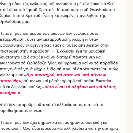
Εἶναι ἡ ὁδός τῆς ἑνώσεως τοῦ ἀνθρώπου μέ τόν Τριαδικό Θεό
στό Σῶμα τοῦ Ἰησοῦ Χριστοῦ. Τό πρόσωπο τοῦ Θεανθρώπου
Κυρίου Ἰησοῦ Χριστοῦ εἶναι ἡ Σαρκωμένη παναλήθεια τῆς
Ὀρθοδοξίας μας.
Ἡ πίστη μας διά μέσου τῶν αἰώνων δέν γνώρισε οὒτε
μεταρρύθμιση, οὒτε ἀντιμεταρρύθμιση. Ἀκόμη κι ὅταν
ἐμφανίσθηκαν ἀναγεννητικές τάσεις, αὐτές ἀπέβλεπαν στήν
ἐπιστροφή στήν παράδοση. Ἡ Ἐκκλησία ἔχει τή μοναδική
δυνατότητα νά διασώζει καί νά διατηρεῖ πάντοτε νέο καί
ἀναλλοίωτο τό Ὀρθόδοξο ἦθος καί φρόνημα καί νά τό παραδίδει
ἀπό γενιά σέ γενιά μέχρις ἐμᾶς σήμερα, οἱ ὁποῖοι πιστεύουμε ὡς
ὀφείλουμε σέ
«ὃ,τι πανταχοῦ, πάντοτε καί ὑπό πάντων
ἐπιστεύθη»,
σύμφωνα καί μέ τόν ὁρισμό τοῦ ὁσίου Βικεντίου
τοῦ ἐκ Λειρίνου, καθώς «
αὐτό εἶναι τό ἀληθινό καί γιά ὅλους
σωτήριο.»
Αὐτό δέν μποροῦμε οὒτε νά τό ἀλλοιώσουμε, οὒτε νά τό
νομοθετήσουμε ἐκ νέου.
Ἡ πίστη μας δεν ἒχει σημαντικά καί ἀσήμαντα, οὐσιώδη καί
ἐπουσιώδη. Ὃλα εἶναι ἰσόκυρα καί ἀλληλένδετα γιά τήν σωτηρία