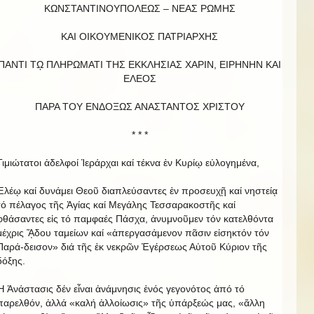
ΚΩΝΣΤΑΝΤΙΝΟΥΠΟΛΕΩΣ – ΝΕΑΣ ΡΩΜΗΣ
ΚΑΙ ΟΙΚΟΥΜΕΝΙΚΟΣ ΠΑΤΡΙΑΡΧΗΣ
ΠΑΝΤΙ Τῼ ΠΛΗΡΩΜΑΤΙ ΤΗΣ ΕΚΚΛΗΣΙΑΣ ΧΑΡΙΝ, ΕΙΡΗΝΗΝ ΚΑΙ
EΛΕΟΣ
ΠΑΡΑ ΤΟΥ ΕΝΔΟΞΩΣ ΑΝΑΣΤΑΝΤΟΣ ΧΡΙΣΤΟΥ
* * *
Τιμιώτατοι ἀδελφοί Ἱεράρχαι καί τέκνα ἐν Κυρίῳ εὐλογημένα,
Ἐλέῳ καί δυνάμει Θεοῦ διαπλεύσαντες ἐν προσευχῇ καί νηστείᾳ
τό πέλαγος τῆς Ἁγίας καί Μεγάλης Τεσσαρακοστῆς καί
φθάσαντες εἰς τό παμφαές Πάσχα, ἀνυμνοῦμεν τόν κατελθόντα
μέχρις ᾍδου ταμείων καί «ἀπεργασάμενον πᾶσιν εἰσηκτόν τόν
Παρά-δεισον» διά τῆς ἐκ νεκρῶν Ἐγέρσεως Αὐτοῦ Κύριον τῆς
δόξης.
Ἡ Ἀνάστασις δέν εἶναι ἀνάμνησις ἑνός γεγονότος ἀπό τό
παρελθόν, ἀλλά «καλή ἀλλοίωσις» τῆς ὑπάρξεώς μας, «ἄλλη