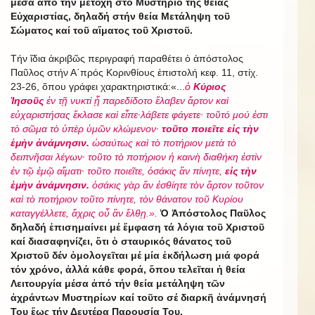
μέσα ἀπό τήν μετοχή στό Μυστήριο τῆς θείας
Εὐχαριστίας, δηλαδή στήν θεία Μετάληψη τοῦ
Σώματος καί τοῦ αἵματος τοῦ Χριστοῦ.
Τήν ἴδια ἀκριβῶς περιγραφή παραθέτει ὁ ἀπόστολος
Παῦλος στήν Α΄πρός Κορινθίους ἐπιστολή κεφ. 11, στίχ.
23-26, ὅπου γράφει χαρακτηριστικά:«...
ὁ
Κύριος
Ἰησοῦς
ἐν τῇ νυκτί ᾗ παρεδίδοτο ἔλαβεν ἄρτον καὶ
εὐχαριστήσας ἔκλασε καὶ εἶπε·λάβετε φάγετε· τοῦτό μού ἐστι
τὸ σῶμα τὸ ὑπὲρ ὑμῶν κλώμενον·
τοῦτο ποιεῖτε εἰς τὴν
ἐμὴν ἀνάμνησιν.
ὡσαύτως καὶ τὸ ποτήριον μετὰ τὸ
δειπνῆσαι λέγων· τοῦτο τὸ ποτήριον ἡ καινὴ διαθήκη ἐστὶν
ἐν τῷ ἐμῷ αἵματι· τοῦτο ποιεῖτε, ὁσάκις ἂν πίνητε,
εἰς τὴν
ἐμὴν ἀνάμνησιν.
ὁσάκις γὰρ ἂν ἐσθίητε τὸν ἄρτον τοῦτον
καὶ τὸ ποτήριον τοῦτο πίνητε, τὸν θάνατον τοῦ Κυρίου
καταγγέλλετε, ἄχρις οὗ ἂν ἔλθῃ.».
Ὁ Ἀπόστολος Παῦλος
δηλαδή ἐπισημαίνει μέ ἔμφαση τά λόγια τοῦ Χριστοῦ
καί διασαφηνίζει, ὅτι ὁ σταυρικός θάνατος τοῦ
Χριστοῦ δέν ὁμολογεῖται μέ μία ἐκδήλωση μιά φορά
τόν χρόνο, ἀλλά κάθε φορά, ὅπου τελεῖται ἡ θεία
Λειτουργία μέσα ἀπό τήν θεία μετάληψη τῶν
ἀχράντων Μυστηρίων καί τοῦτο σέ διαρκῆ ἀνάμνησή
Του ἕως τήν Δευτέρα Παρουσία Του.