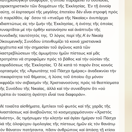
χαρακτηριστικόν τῶν δογμάτων τῆς Ἐκκλησίας. Ἐν τῇ ἐννοίᾳ
ταύτῃ, οἱ ἑορτασμοί τῆς μεγάλης ἐπετείου δέν εἶναι στροφή πρός
τό παρελθόν, ἐφ᾿ ὅσον τό «πνεῦμα τῆς Νικαίας» ἐνυπάρχει
ἀδιαπτώτως εἰς τήν ζωήν τῆς Ἐκκλησίας, ἡ ἑνότης τῆς ὁποίας
συναρτᾶται μέ τήν ὀρθήν κατανόησιν καί ἀνάπτυξιν τῆς
συνοδικῆς ταυτότητός της. Ὁ λόγος περί τῆς Α’ ἐν Νικαίᾳ
Οἰκουμενικῆς Συνόδου ὑπενθυμίζει τά κοινά χριστιανικά
ἀρχέτυπα καί τήν σημασίαν τοῦ ἀγῶνος κατά τῶν
διαστρεβλώσεων τῆς ἀμωμήτου ἡμῶν πίστεως καί μᾶς
προτρέπει νά στραφῶμεν πρός τό βάθος καί τήν οὐσίαν τῆς
παραδόσεως τῆς Ἐκκλησίας. Ὁ δέ κατά τό παρόν ἔτος κοινός
ἑορτασμός τῆς «Ἁγιωτάτης τοῦ Πάσχα ἡμέρας» ἀναδεικνύει τήν
ἐπικαιρότητα τοῦ θέματος, ἡ λύσις τοῦ ὁποίου ὄχι μόνον
ἐκφράζει τόν σεβασμόν τῆς Χριστιανοσύνης πρός τά θεσπίσματα
τῆς Συνόδου τῆς Νικαίας, ἀλλά καί τήν συνείδησιν ὅτι «οὐ
πρέπει ἐν τοιαύτῃ ἁγιότητι εἶναί τινα διαφοράν».
Μέ τοιαῦτα αἰσθήματα, ἔμπλεοι τοῦ φωτός καί τῆς χαρᾶς τῆς
Ἀναστάσεως καί ἀναβοῶντες τό κοσμοχαρμόσυνον «Χριστός
Ἀνέστη», ἄς τιμήσωμεν τήν κλητήν καί ἁγίαν ἡμέραν τοῦ Πάσχα
διά τῆς ὁλοψύχου ὁμολογίας τῆς πίστεως ἡμῶν εἰς τόν θανάτῳ
τόν θάνατον πατήσαντα, πᾶσιν ἀνθρώποις καί ἁπάσῃ τῇ κτίσει