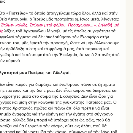
μας.
Στό
«Πιστεύω»
τό ὁποῖο ἀπαγγείλαμε τώρα ὃλοι, ἀλλά καί στήν
Θεία Λειτουργία, ὁ Ἱερεύς μᾶς προτρέπει ἀμέσως μετά, λέγοντας:
«Στῶμεν καλῶς. Στῶμεν μετά φόβου. Πρόσχωμεν...». Δηλαδή μέ
ίς
λέξεις τοῦ Ἀρχαγγέλου Μιχαήλ, μέ τίς ὁποῖες συγκράτησε τά
ἀγγελικά τάγματα καί δέν ἀκολούθησαν τόν Ἑωσφόρο στήν
πτώση του, μᾶς ἐφιστᾶ τήν προσοχή, ὥστε νά μήν ἀλλοιώσουμε
τήν ὀρθόδοξη πίστη καί τό φρόνημά μας, ἀπό παρακοή καί
ἐγωϊσμό καί ἐκπέσουμε ἀπό τήν Ἐκκλησία, ὅπως ὁ Σατανᾶς ἀπό
τόν οὐρανό.
Ἀγαπητοί μου Πατέρες καί Ἀδελφοί,
Δεν εἶναι καιρός γιά διαμάχες καί ἐγωϊσμούς πάνω σέ ζητήματα
τῆς πίστεως καί τῆς ζωῆς μας. Δέν εἶναι καιρός γιά διαιρέσεις καί
ψυχρότητες μέσα στό σῶμα τῆς Ἐκκλησίας. Δέν εἶναι ὧρα γιά
ἔχθρες καί μίση στήν κοινωνία τῆς γλυκυτάτης Πατρίδος μας. Ὁ
πιστός Χριστιανός πρῶτα καί πάνω ἀπ’ ὅλα πρέπει νά εἶναι
σημεῖο ἀναφορᾶς γιά τήν εἰρήνη καί τήν ἀγάπη στό σύγχρονο
κόσμο, ἀλλιῶς δέν μπορεῖ νά ὑπάρχει οὔτε ὡς φῶς, πού θά
φωτίζει καί θά θερμαίνει τόν κόσμο, οὔτε ὡς ἁλάτι, πού θά
συντηρεῖ καί θά νοστιμίζει τόν κόσμο, σύμφωνα μέ τόν λόγο τοῦ