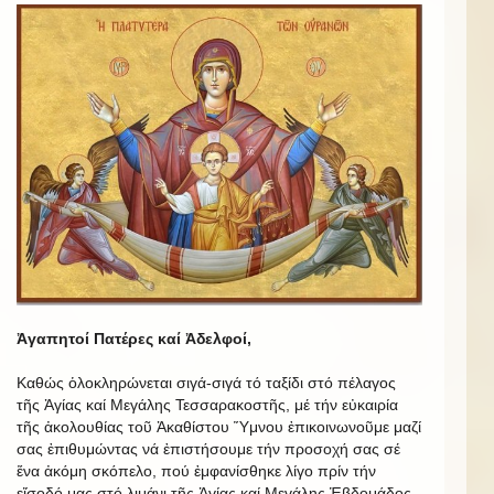
Ἀγαπητοί Πατέρες καί Ἀδελφοί,
Καθώς ὁλοκληρώνεται σιγά-σιγά τό ταξίδι στό πέλαγος
τῆς Ἁγίας καί Μεγάλης Τεσσαρακοστῆς, μέ τήν εὐκαιρία
τῆς ἀκολουθίας τοῦ Ἀκαθίστου Ὕμνου ἐπικοινωνοῦμε μαζί
σας ἐπιθυμώντας νά ἐπιστήσουμε τήν προσοχή σας σέ
ἕνα ἀκόμη σκόπελο, πού ἐμφανίσθηκε λίγο πρίν τήν
εἴσοδό μας στό λιμάνι τῆς Ἁγίας καί Μεγάλης Ἑβδομάδος.