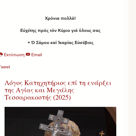
Χρ
όνια πολλά!
Εὐχέτης πρός τόν Κύριο γιά ὅλους σας
+ Ὁ Σάμου καί Ἰκαρίας Εὐσέβιος
Εκτύπωση
Email
Tweet
Λόγος Κατηχητήριος επί τη ενάρξει
της Αγίας και Μεγάλης
Τεσσαρακοστής (2025)