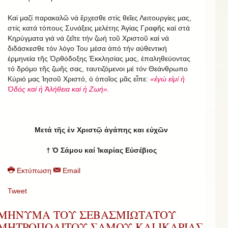
Καί μαζί παρακαλῶ νά ἔρχεσθε στίς θεῖες Λειτουργίες μας,
στίς κατά τόπους Συνάξεις μελέτης Ἁγίας Γραφῆς καί στά
Κηρύγματα γιά νά ζεῖτε τήν ζωή τοῦ Χριστοῦ καί νά
διδάσκεσθε τόν λόγο Του μέσα ἀπό τήν αὐθεντική
ἑρμηνεία τῆς Ὀρθόδοξης Ἐκκλησίας μας, ἐπαληθεύοντας
τό δρόμο τῆς ζωῆς σας, ταυτιζόμενοι μέ τόν Θεάνθρωπο
Κύριό μας Ἰησοῦ Χριστό, ὁ ὁποῖος μᾶς εἶπε:
«ἐγώ εἰμί ἡ
Ὁδός καί ἡ Ἀλήθεια καί ἡ Ζωή».
Μετά τῆς ἐν Χριστῷ ἀγάπης και εὐχῶν
† Ὁ Σάμου καί Ἰκαρίας Εὐσέβιος
Εκτύπωση
Email
Tweet
ΜΗΝΥΜΑ ΤΟΥ ΣΕΒΑΣΜΙΩΤΑΤΟΥ
ΜΗΤΡΟΠΟΛΙΤΟΥ ΣΑΜΟΥ ΚΑΙ ΙΚΑΡΙΑΣ