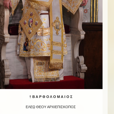
† Β Α Ρ Θ Ο Λ Ο Μ Α Ι Ο Σ
ΕΛΕῼ ΘΕΟΥ ΑΡΧΙΕΠΙΣΚΟΠΟΣ