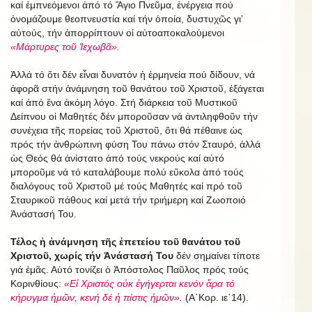
καί ἐμπνεόμενοι ἀπό τό Ἅγιο Πνεῦμα, ἐνέργεια πού
ὀνομάζουμε θεοπνευστία καί τήν ὁποία, δυστυχῶς γι’
αὐτούς, τήν ἀπορρίπτουν οἱ αὐτοαποκαλούμενοι
«Μάρτυρες τοῦ Ἰεχωβᾶ».
Ἀλλά τό ὅτι δέν εἶναι δυνατόν ἡ ἑρμηνεία πού δίδουν, νά
ἀφορᾶ στήν ἀνάμνηση τοῦ θανάτου τοῦ Χριστοῦ, ἐξάγεται
καί ἀπό ἕνα ἀκόμη λόγο. Στή διάρκεια τοῦ Μυστικοῦ
Δείπνου οἱ Μαθητές δέν μποροῦσαν νά ἀντιληφθοῦν τήν
συνέχεια τῆς πορείας τοῦ Χριστοῦ, ὅτι θά πέθαινε ὡς
πρός τήν ἀνθρώπινη φύση Του πάνω στόν Σταυρό, ἀλλά
ὡς Θεός θά ἀνίστατο ἀπό τούς νεκρούς καί αὐτό
μποροῦμε νά τό καταλάβουμε πολύ εὔκολα ἀπό τούς
διαλόγους τοῦ Χριστοῦ μέ τούς Μαθητές καί πρό τοῦ
Σταυρικοῦ πάθους καί μετά τήν τριήμερη καί Ζωοποιό
Ἀνάστασή Του.
Τέλος ἡ ἀνάμνηση τῆς ἐπετείου τοῦ θανάτου τοῦ
Χριστοῦ, χωρίς τήν Ἀνάστασή Του
δέν σημαίνει τίποτε
γιά ἐμᾶς. Αὐτό τονίζει ὁ Ἀπόστολος Παῦλος πρός τούς
Κορινθίους:
«Εἰ Χριστός οὐκ ἐγήγερται κενόν ἄρα τό
κήρυγμα ἡμῶν, κενή δέ ἡ πίστις ἡμῶν».
(Α΄Κορ. ιε΄14).