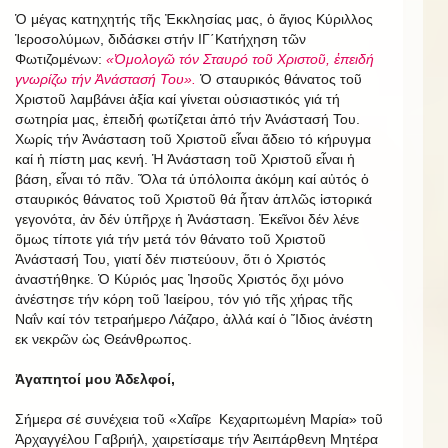
Ὁ μέγας κατηχητής τῆς Ἐκκλησίας μας, ὁ ἅγιος Κύριλλος
Ἱεροσολύμων, διδάσκει στήν ΙΓ΄Κατήχηση τῶν
Φωτιζομένων:
«Ὁμολογῶ τόν Σταυρό τοῦ Χριστοῦ, ἐπειδή
γνωρίζω τήν Ἀνάστασή Του».
Ὁ σταυρικός θάνατος τοῦ
Χριστοῦ λαμβάνει ἀξία καί γίνεται οὐσιαστικός γιά τή
σωτηρία μας, ἐπειδή φωτίζεται ἀπό τήν Ἀνάστασή Του.
Χωρίς τήν Ἀνάσταση τοῦ Χριστοῦ εἶναι ἄδειο τό κήρυγμα
καί ἡ πίστη μας κενή. Ἡ Ἀνάσταση τοῦ Χριστοῦ εἶναι ἡ
βάση, εἶναι τό πᾶν. Ὅλα τά ὑπόλοιπα ἀκόμη καί αὐτός ὁ
σταυρικός θάνατος τοῦ Χριστοῦ θά ἦταν ἁπλῶς ἱστορικά
γεγονότα, ἀν δέν ὑπῆρχε ἡ Ἀνάσταση. Ἐκεῖνοι δέν λένε
ὅμως τίποτε γιά τήν μετά τόν θάνατο τοῦ Χριστοῦ
Ἀνάστασή Του, γιατί δέν πιστεύουν, ὅτι ὁ Χριστός
ἀναστήθηκε. Ὁ Κύριός μας Ἰησοῦς Χριστός ὄχι μόνο
ἀνέστησε τήν κόρη τοῦ Ἰαείρου, τόν γιό τῆς χήρας τῆς
Ναΐν καί τόν τετραήμερο Λάζαρο, ἀλλά καί ὁ Ἴδιος ἀνέστη
εκ νεκρῶν ὡς Θεάνθρωπος.
Ἀγαπητοί μου Ἀδελφοί,
Σήμερα σέ συνέχεια τοῦ «Χαῖρε Κεχαριτωμένη Μαρία» τοῦ
Ἀρχαγγέλου Γαβριήλ, χαιρετίσαμε τήν Ἀειπάρθενη Μητέρα