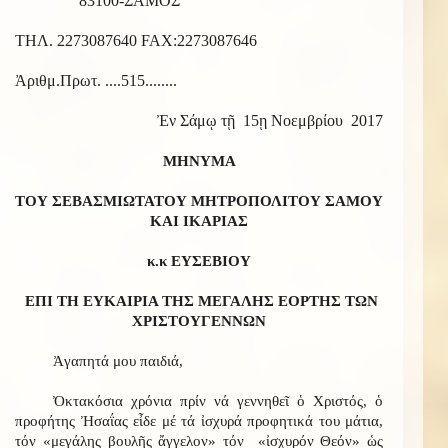
83100-ΣΑΜΟΣ
ΤΗΛ. 2273087640 FAX:2273087646
Ἀριθμ.Πρωτ. ....515........
Ἐν Σάμῳ τῇ 15ῃ Νοεμβρίου 2017
ΜΗΝΥΜΑ
ΤΟΥ ΣΕΒΑΣΜΙΩΤΑΤΟΥ ΜΗΤΡΟΠΟΛΙΤΟΥ ΣΑΜΟΥ
ΚΑΙ ΙΚΑΡΙΑΣ
κ.κ ΕΥΣΕΒΙΟΥ
ΕΠΙ ΤΗ ΕΥΚΑΙΡΙΑ ΤΗΣ ΜΕΓΑΛΗΣ ΕΟΡΤΗΣ ΤΩΝ
ΧΡΙΣΤΟΥΓΕΝΝΩΝ
Ἀγαπητά μου παιδιά,
Ὀκτακόσια χρόνια πρίν νά γεννηθεῖ ὁ Χριστός, ὁ
προφήτης Ἠσαΐας εἶδε μέ τά ἰσχυρά προφητικά του μάτια,
τόν «μεγάλης βουλῆς ἄγγελον» τόν «ἰσχυρόν Θεόν» ὡς