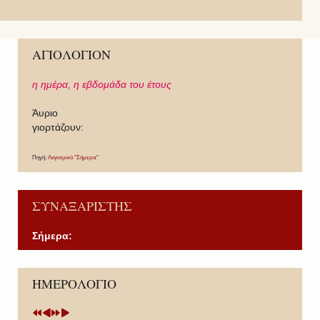
ΑΓΙΟΛΟΓΙΟΝ
η ημέρα,
η εβδομάδα του έτους
Άυριο
γιορτάζουν:
Πηγή:
Λογισμικό "Σήμερα"
ΣΥΝΑΞΑΡΙΣΤΗΣ
Σήμερα:
P
P
N
N
ΗΜΕΡΟΛΟΓΙΟ
r
r
e
e
e
e
x
x
v
v
t
t