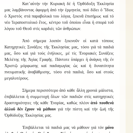
Κατ’αὐτήν τήν Κυριακή δέ ἡ Ὀρθόδοξη Ἐκκλησία
μας λαμβάνοντας ἀφορμή ἀπό τήν ἑρμηνεία, πού δίδει ὁ Ἴδιος
ὁ Χριστός στά παραβολικά του λόγια, ξεκινᾶ ἐπισήμως καί τό
νέο Ἱεραποστολικό ἔτος, κέντρο τοῦ ὁποίου εἶναι ἡ σπορά τοῦ
λόγου τοῦ Θεοῦ στίς καρδιές τῶν ἀνθρώπων.
Ἀπό σήμερα λοιπόν ξεκινοῦν οἱ κατά τόπους
Κατηχητικές Συνάξεις τῆς Ἐκκλησίας μας, τόσο γιά τά παιδιά
μας, ὅσο καί γιά τούς ἐνήλικες, μέ τίς Ἐνοριακές Συνάξεις
Μελέτης τῆς Ἁγίας Γραφῆς. Πάντοτε ὑπάρχει ἡ ἀνάγκη τῆς ἐν
Χριστῷ μόρφωσης καί παιδαγωγίας ὡς καί ἡ δυνατότητα
πνευματικῆς ἀναβάθμισης, τόσο στά παιδιά, ὅσο καί στούς
μεγαλυτέρους.
Σήμερα περισσότερο ἀπό κάθε ἄλλη χρονιά μάλιστα,
ἐπιβάλλεται ἡ συμμετοχή ὅλων τῶν παιδιῶν στίς κατηχητικές
δραστηριότητες τῆς κάθε Ἐνορίας, καθώς πλέον
ἀπό πουθενά
ἀλλοῦ δέν ἔχουν νά μάθουν
γιά τήν πίστη καί τήν ζωή τῆς
Ὀρθόδοξης Ἐκκλησίας μας.
Ἐπιβάλλεται τά παιδιά μας νά μάθουν γιά τόν
μόνο