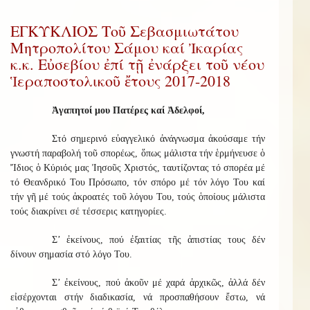
ΕΓΚΥΚΛΙΟΣ Τοῦ Σεβασμιωτάτου
Μητροπολίτου Σάμου καί Ἰκαρίας
κ.κ. Εὐσεβίου ἐπί τῇ ἐνάρξει τοῦ νέου
Ἱεραποστολικοῦ ἔτους 2017-2018
Ἀγαπητοί μου Πατέρες καί Ἀδελφοί,
Στό σημερινό εὐαγγελικό ἀνάγνωσμα ἀκούσαμε τήν
γνωστή παραβολή τοῦ σπορέως, ὅπως μάλιστα τήν ἑρμήνευσε ὁ
Ἴδιος ὁ Κύριός μας Ἰησοῦς Χριστός, ταυτίζοντας τό σπορέα μέ
τό Θεανδρικό Του Πρόσωπο, τόν σπόρο μέ τόν λόγο Του καί
τήν γῆ μέ τούς ἀκροατές τοῦ λόγου Του, τούς ὁποίους μάλιστα
τούς διακρίνει σέ τέσσερις κατηγορίες.
Σ’ ἐκείνους, πού ἐξαιτίας τῆς ἀπιστίας τους δέν
δίνουν σημασία στό λόγο Του.
Σ’ ἐκείνους, πού ἀκοῦν μέ χαρά ἀρχικῶς, ἀλλά δέν
εἰσέρχονται στήν διαδικασία, νά προσπαθήσουν ἔστω, νά