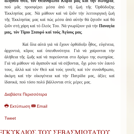
ἀληθινό Θεό, τόν Θεάνθρωπο Κύριό μας καί τήν σωτηρία
,
πού μᾶς προσφέρει μέσα ἀπό τή ζωή τῆς Ὀρθόδοξης
Ἐκκλησίας μας. Νά μάθουν καί νά ζοῦν τήν λειτουργική ζωή
τῆς Ἐκκλησίας μας καί πώς μέσα ἀπό αὐτήν θά ζητοῦν καί θά
ζοῦν στή χάρη καί τό ἔλεός Του. Νά γνωρίζουν γιά τήν
Παναγία
μας, τόν Τίμιο Σταυρό καί τούς Ἁγίους μας
.
Καί ὅλα αὐτά γιά νά ἔχουν ὀρθόδοξο ἦθος, εὐγένεια,
ἀρχοντιά, κῦρος καί ὑπευθυνότητα. Γιά νά χαίρονται τήν
ἀλήθεια τῆς ζωῆς καί νά πορεύονται στο δρόμο της σωτηρίας.
Γιά νά μάθουν νά ἀγαποῦν καί νά σέβονται, ὄχι μόνο τόν ἑαυτό
τους, ἀλλά καί τόν Θεό καί τούς γονεῖς καί τόν συνάνθρωπο,
ἀκόμη καί τήν οἰκογένεια καί τήν Πατρίδα μας, ἀξίες καί
ἰδανικά, πού τόσο πολύ βάλλονται στίς μέρες μας.
Διαβάστε Περισσότερα
Εκτύπωση
Email
Tweet
ΕΓΚΥΚΛΙΟΣ ΤΟΥ ΣΕΒΑΣΜΙΩΤΑΤΟΥ