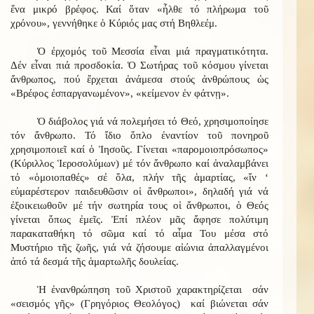
ἕνα μικρό βρέφος. Καί ὅταν «ἦλθε τό πλήρωμα τοῦ
χρόνου», γεννήθηκε ὁ Κύριός μας στή Βηθλεέμ.
Ὁ ἐρχομός τοῦ Μεσσία εἶναι μιά πραγματικότητα.
Δέν εἶναι πιά προσδοκία. Ὁ Σωτήρας τοῦ κόσμου γίνεται
ἄνθρωπος, πού ἔρχεται ἀνάμεσα στούς ἀνθρώπους ὡς
«Βρέφος ἐσπαργανωμένον», «κείμενον ἐν φάτνῃ».
Ὁ διάβολος γιά νά πολεμήσει τό Θεό, χρησιμοποίησε
τόν ἄνθρωπο. Τό ἴδιο ὅπλο ἐναντίον τοῦ πονηροῦ
χρησιμοποιεῖ καί ὁ Ἰησοῦς. Γίνεται «παρομοιοπρόσωπος»
(Κύριλλος Ἱεροσολύμων) μέ τόν ἄνθρωπο καί ἀναλαμβάνει
τό «ὁμοιοπαθές» σέ ὅλα, πλήν τῆς ἁμαρτίας, «ἵν ‘
εὐμαρέστερον παιδευθῶσιν οἱ ἄνθρωποι», δηλαδή γιά νά
ἐξοικειωθοῦν μέ τήν σωτηρία τους οἱ ἄνθρωποι, ὁ Θεός
γίνεται ὅπως ἐμεῖς. Ἐπί πλέον μᾶς ἄφησε πολύτιμη
παρακαταθήκη τό σῶμα καί τό αἷμα Του μέσα στό
Μυστήριο τῆς ζωῆς, γιά νά ζήσουμε αἰώνια ἀπαλλαγμένοι
ἀπό τά δεσμά τῆς ἁμαρτωλῆς δουλείας.
Ἡ ἐνανθρώπηση τοῦ Χριστοῦ χαρακτηρίζεται σάν
«σεισμός γῆς» (Γρηγόριος Θεολόγος) καί βιώνεται σάν