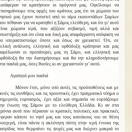
κατάφεραν να κρατήσουν οι πρόγονοί μας. Οφείλουμε να
επισημάνουμε στις αρχές του κράτους μας ότι τα χώματα του
νησιού μας έχουν ποτιστεί από το αίμα εκατοντάδων Σαμίων
που πέθαναν για να κρατηθεί η Σάμος ελεύθερη, και ότι γι’ αυτό
είναι χώματα ιερά, που αξίζουν σεβασμό, τιμή αλλά και
υποστήριξη και ότι είναι και δική μας απαράγραπτη απόφαση να
τα υπερασπιστούμε όποτε και όπως αν χρειαστεί. Ότι, σε
τελική ανάλυση, ελληνική και ορθόδοξη κράτησαν και μας
παρέδωσαν οι προπάτορές μας τη Σάμο, και ελληνική και
ορθόδοξη θα την διατηρήσουμε και θα την κληροδοτήσουμε
στα παιδιά μας, όσες θυσίες κι αν χρειαστούν γι’ αυτό.
Αγαπητά μου παιδιά
Μόνον έτσι, μόνο υπό αυτές τις προϋποθέσεις και με
αυτές τις συνθήκες και τις προοπτικές έχει πραγματικό νόημα ο
σημερινός εορτασμός, έχει αξία και σημασία να εορτάζουμε
την ένωση της Σάμου με το ελεύθερη Ελλάδα. Κι αν στα
χρόνια αυτά που πέρασαν οι κρατικές πολιτικές και πρακτικές
έφεραν κάποτε το νησί μας και τους κατοίκους του σε θέση
δυσχερή, είναι πάντα η ακλόνητη πίστη στην ιερή έννοια της
πατρίδας που θερμαίνει τις ψυχές μας και διώχνει μακριά το