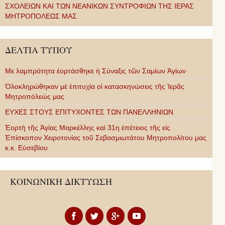
ΣΧΟΛΕΙΩΝ ΚΑΙ ΤΩΝ ΝΕΑΝΙΚΩΝ ΣΥΝΤΡΟΦΙΩΝ ΤΗΣ ΙΕΡΑΣ
ΜΗΤΡΟΠΟΛΕΩΣ ΜΑΣ.
ΔΕΛΤΙΑ ΤΥΠΟΥ
Με λαμπρότητα ἑορτάσθηκε ἡ Σύναξις τῶν Σαμίων Ἁγίων
Ὁλοκληρώθηκαν μὲ ἐπιτυχία οἱ κατασκηνώσεις τῆς Ἱερᾶς
Μητροπόλεώς μας
ΕΥΧΕΣ ΣΤΟΥΣ ΕΠΙΤΥΧΟΝΤΕΣ ΤΩΝ ΠΑΝΕΛΛΗΝΙΩΝ
Ἑορτὴ τῆς Ἁγίας Μαρκέλλης καὶ 31η ἐπέτειος τῆς εἰς
Ἐπίσκοπον Χειροτονίας τοῦ Σεβασμιωτάτου Μητροπολίτου μας
κ.κ. Εὐσεβίου
ΚΟΙΝΩΝΙΚΗ ΔΙΚΤΥΩΣΗ