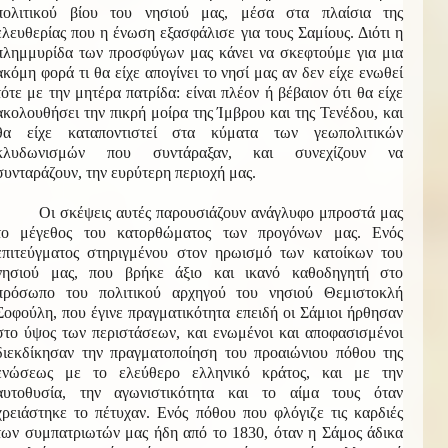
πολιτικού βίου του νησιού μας, μέσα στα πλαίσια της
ελευθερίας που η ένωση εξασφάλισε για τους Σαμίους. Διότι η
πλημμυρίδα των προσφύγων μας κάνει να σκεφτούμε για μια
ακόμη φορά τι θα είχε απογίνει το νησί μας αν δεν είχε ενωθεί
τότε με την μητέρα πατρίδα: είναι πλέον ή βέβαιον ότι θα είχε
ακολουθήσει την πικρή μοίρα της Ίμβρου και της Τενέδου, και
θα είχε καταποντιστεί στα κύματα των γεωπολιτικών
κλυδωνισμών που συντάραξαν, και συνεχίζουν να
συνταράζουν, την ευρύτερη περιοχή μας.
Οι σκέψεις αυτές παρουσιάζουν ανάγλυφο μπροστά μας
το μέγεθος του κατορθώματος των προγόνων μας. Ενός
επιτεύγματος στηριγμένου στον ηρωισμό των κατοίκων του
νησιού μας, που βρήκε άξιο και ικανό καθοδηγητή στο
πρόσωπο του πολιτικού αρχηγού του νησιού Θεμιστοκλή
Σοφούλη, που έγινε πραγματικότητα επειδή οι Σάμιοι ήρθησαν
στο ύψος των περιστάσεων, και ενωμένοι και αποφασισμένοι
διεκδίκησαν την πραγματοποίηση του προαιώνιου πόθου της
ενώσεως με το ελεύθερο ελληνικό κράτος, και με την
αυτοθυσία, την αγωνιστικότητα και το αίμα τους όταν
χρειάστηκε το πέτυχαν. Ενός πόθου που φλόγιζε τις καρδιές
των συμπατριωτών μας ήδη από το 1830, όταν η Σάμος άδικα