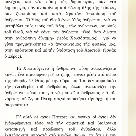
συνέχεια καί νέα φάση τῆς δημιουργίας, σάν νέα
δημιουργία, σάν ἀνακαίνιση καί θέωση ὅλης τῆς κτίσεως,
σάν ζωοποίηση καί κατά Χριστόν θεοποίηση τοῦ
ἀνθρώπου. Ὁ Υἱός τοῦ Θεοῦ ἔγινε Υἱός ἀνθρώπου, γιά νά
μεταβάλει τούς υἱούς τοῦ Ἀδάμ, τῶν ἀνθρώπων, σέ υἱούς
τοῦ Θεοῦ, γιά νά κάνει τόν ἄνθρωπο «Θεό, ὅσο δυνατό
στήν ἀνθρώπινη δύναμη» (ἱερός Χρυσόστομος), γιά νά
γίνει πραγματικότητα «ὁ ἀνακαινισμός τῆς φύσεώς μας,
στήν ὑπόσταση καί μέ τήν ὑπόσταση τοῦ Χριστοῦ (Ἰσαάκ
ὁ Σύρος).
Τά Χριστούγεννα ἡ ἀνθρώπινη φύση ἀνακαινίζεται
καθώς ἕνα καινούργιο ρεῦμα ζωῆς περνάει μέσα στό σῶμα
τῆς φθορᾶς. Ὁ Θεός μέ τήν σάρκωσή Του δέν παραβιάζει
τήν ἐλευθερία τοῦ ἀνθρώπου, ἀλλά ἀνακαινίζει τήν
ἀνθρώπινη φύση του γιά νά μπορεῖ ὁ ἄνθρωπος διά τῆς
χάριτος τοῦ Ἁγίου Πνεύματοςνά ἀποκτήσει τήν ἀρχική του
ἀκεραιότητα.
Γι’ αὐτό οἱ ἅγιοι Πατέρες καί γενικά οἱ ἅγιοι δέν
ἐνδιαφέρονται τόσο γιά τήν σωματική καί βιολογική
κατασκευή καί προέλευση τοῦ ἀνθρώπου, ἀλλά
ἐκπλήσονται μπροστά στό μεγάλο θαῦμα, τό ὅτι μέ τήν