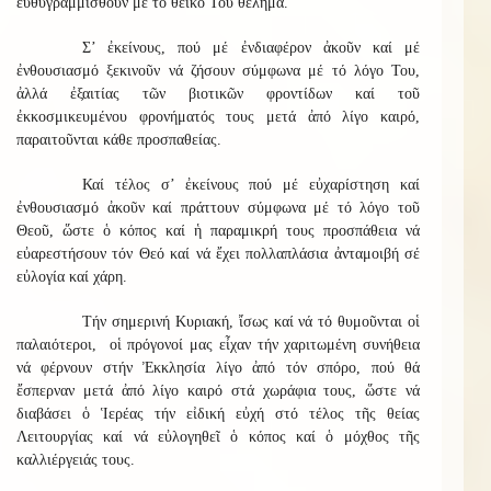
εὐθυγραμμισθοῦν μέ τό θεϊκό Του θέλημα.
Σ’ ἐκείνους, πού μέ ἐνδιαφέρον ἀκοῦν καί μέ
ἐνθουσιασμό ξεκινοῦν νά ζήσουν σύμφωνα μέ τό λόγο Του,
ἀλλά ἐξαιτίας τῶν βιοτικῶν φροντίδων καί τοῦ
ἐκκοσμικευμένου φρονήματός τους μετά ἀπό λίγο καιρό,
παραιτοῦνται κάθε προσπαθείας.
Καί τέλος σ’ ἐκείνους πού μέ εὐχαρίστηση καί
ἐνθουσιασμό ἀκοῦν καί πράττουν σύμφωνα μέ τό λόγο τοῦ
Θεοῦ, ὥστε ὁ κόπος καί ἡ παραμικρή τους προσπάθεια νά
εὐαρεστήσουν τόν Θεό καί νά ἔχει πολλαπλάσια ἀνταμοιβή σέ
εὐλογία καί χάρη.
Τήν σημερινή Κυριακή, ἴσως καί νά τό θυμοῦνται οἱ
παλαιότεροι, οἱ πρόγονοί μας εἶχαν τήν χαριτωμένη συνήθεια
νά φέρνουν στήν Ἐκκλησία λίγο ἀπό τόν σπόρο, πού θά
ἔσπερναν μετά ἀπό λίγο καιρό στά χωράφια τους, ὥστε νά
διαβάσει ὁ Ἱερέας τήν εἰδική εὐχή στό τέλος τῆς θείας
Λειτουργίας καί νά εὐλογηθεῖ ὁ κόπος καί ὁ μόχθος τῆς
καλλιέργειάς τους.