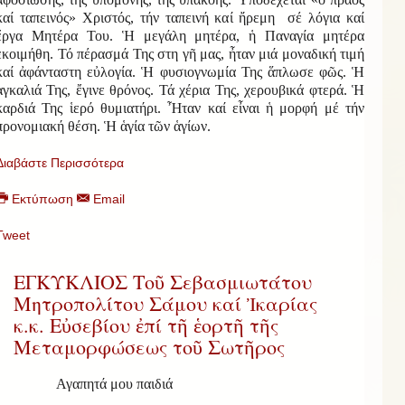
καί ταπεινός» Χριστός, τήν ταπεινή καί ἤρεμη σέ λόγια καί
ἔργα Μητέρα Του. Ἡ μεγάλη μητέρα, ἡ Παναγία μητέρα
ἐκοιμήθη. Τό πέρασμά Της στη γῆ μας, ἦταν μιά μοναδική τιμή
καί ἀφάνταστη εὐλογία. Ἡ φυσιογνωμία Της ἅπλωσε φῶς. Ἡ
ἀγκαλιά Της, ἔγινε θρόνος. Τά χέρια Της, χερουβικά φτερά. Ἡ
καρδιά Της ἱερό θυμιατήρι. Ἦταν καί εἶναι ἡ μορφή μέ τήν
προνομιακή θέση. Ἡ ἁγία τῶν ἁγίων.
Διαβάστε Περισσότερα
Εκτύπωση
Email
Tweet
ΕΓΚΥΚΛΙΟΣ Τοῦ Σεβασμιωτάτου
Μητροπολίτου Σάμου καί Ἰκαρίας
κ.κ. Εὐσεβίου ἐπί τῆ ἑορτῆ τῆς
Μεταμορφώσεως τοῦ Σωτῆρος
Α
γαπητά μου παιδιά