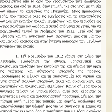
αποκλείστηκε από τα όρια του νεοσύστατου τότε ελληνικού
κράτους, και από το 1834, όταν επιβλήθηκε στο νησί με τη βία
των όπλων το καθεστώς της Ηγεμονίας. Μιας προσδοκίας
ιερής, που πτέρωνε όλες τις εξεγέρσεις και τις επαναστάσεις
των Σαμίων εναντίον πολλών Ηγεμόνων, και που περνούσε ως
όνειρο πολύτιμο και ως όραμα σεπτό από γενιά σε γενιά, για να
πραγματωθεί τελικά το Νοέμβριο του 1912, μετά από την
εξέγερση και την αντίσταση των προγόνων μας στη βία του
οθωμανικού κράτους και στην έντεχνη αδιαφορία των μεγάλων
Δυνάμεων της εποχής.
η
Η 11
Νοεμβρίου του 1912 χάρισε στη Σάμο την
ελευθερία, εξασφάλισε την εθνική, θρησκευτική και
πολιτισμική ταυτότητα των κατοίκων της και σήμανε την αρχή
της νεώτερης και σύγχρονης ιστορικής της πορείας.
Προσδιόρισε το μέλλον και τη φυσιογνωμία του νησιού και
έγινε απαρχή πολλών ιστορικών, αλλά και οικονομικών, και
κοινωνικών και πολιτισμικών εξελίξεων. Και να σήμερα που οι
συνθήκες τείνουν να υπονομεύσουν αυτό που κέρδισαν οι
αγωνιστές με αίμα και αυτοθυσιαστική προσφορά. Σήμερα, την
επίσημη αυτή ημέρα της τοπικής μας εορτής, οφείλουμε να
διατρανώσουμε την θέλησή μας για να συνεχίσει η Σάμος να
διατηρεί την ελληνορθόδοξη ταυτότητα που με τόσους αγώνες