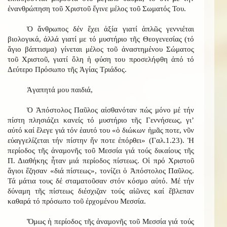
ἐνανθρώπηση τοῦ Χριστοῦ ἔγινε μέλος τοῦ Σωματός Του.
Ὁ ἄνθρωπος δέν ἔχει ἀξία γιατί ἁπλῶς γεννιέται
βιολογικά, ἀλλά γιατί με τό μυστήριο τῆς Θεογενεσίας (τό
ἅγιο βάπτισμα) γίνεται μέλος τοῦ ἀναστημένου Σώματος
τοῦ Χριστοῦ, γιατί ὅλη ἡ φύση του προσελήφθη ἀπό τό
Δεύτερο Πρόσωπο τῆς Ἁγίας Τριάδος.
Ἀγαπητά μου παιδιά,
Ὁ Ἀπόστολος Παῦλος αἰσθανόταν πώς μόνο μέ τήν
πίστη πλησιάζει κανείς τό μυστήριο τῆς Γεννήσεως, γι’
αὐτό καί ἔλεγε γιά τόν ἑαυτό του «ὁ διώκων ἡμᾶς ποτε, νῦν
εὐαγγελίζεται τήν πίστην ἥν ποτε ἐπόρθει» (Γαλ.1.23). Ἡ
περίοδος τῆς ἀναμονῆς τοῦ Μεσσία γιά τούς δικαίους τῆς
Π. Διαθήκης ἦταν μιά περίοδος πίστεως. Οἱ πρό Χριστοῦ
ἅγιοι ἔζησαν «διά πίστεως», τονίζει ὁ Ἀπόστολος Παῦλος.
Τά μάτια τους δέ σταματοῦσαν στόν κόσμο αὐτό. Μέ τήν
δύναμη τῆς πίστεως διέσχιζαν τούς αἰῶνες καί ἔβλεπαν
καθαρά τό πρόσωπο τοῦ ἐρχομένου Μεσσία.
Ὅμως ἡ περίοδος τῆς ἀναμονῆς τοῦ Μεσσία γιά τούς