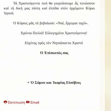
Τά Χριστούγεννα πού θα γιορτάσουμε ἄς τονώσουν
καί τή δική μας πίστη καί ἐλπίδα στόν ἐρχόμενο Κύριο
Ἰησοῦ.
Ὁ Κύριος μᾶς τό βεβαίωσε: «Ναί, ἔρχομαι ταχύ».
Χρόνια Πολλά! Εὐλογημένα Χριστούγεννα!
Εὐχέτης πρός τόν Νηπιάσαντα Χριστό
Ὁ Ἐπίσκοπός σας
+ Ὁ Σάμου και Ἰκαρίας Εὐσέβιος
Εκτύπωση
Email