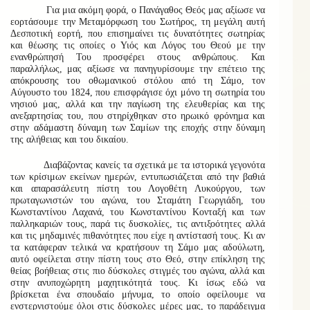
Για μια ακόμη φορά, ο Πανάγαθος Θεός μας αξίωσε να
εορτάσουμε την Μεταμόρφωση του Σωτήρος, τη μεγάλη αυτή
Δεσποτική εορτή, που επισημαίνει τις δυνατότητες σωτηρίας
και θέωσης τις οποίες ο Υιός και Λόγος του Θεού με την
ενανθρώπησή Του προσφέρει στους ανθρώπους. Και
παραλλήλως, μας αξίωσε να πανηγυρίσουμε την επέτειο της
απόκρουσης του οθωμανικού στόλου από τη Σάμο, τον
Αύγουστο του 1824, που επισφράγισε όχι μόνο τη σωτηρία του
νησιού μας, αλλά και την παγίωση της ελευθερίας και της
ανεξαρτησίας του, που στηρίχθηκαν στο ηρωικό φρόνημα και
στην αδάμαστη δύναμη των Σαμίων της εποχής στην δύναμη
της αλήθειας και του δικαίου.
Διαβάζοντας κανείς τα σχετικά με τα ιστορικά γεγονότα
των κρίσιμων εκείνων ημερών, εντυπωσιάζεται από την βαθιά
και απαρασάλευτη πίστη του Λογοθέτη Λυκούργου, των
πρωταγωνιστών του αγώνα, του Σταμάτη Γεωργιάδη, του
Κωνσταντίνου Λαχανά, του Κωνσταντίνου Κονταξή και των
παλληκαριών τους, παρά τις δυσκολίες, τις αντιξοότητες αλλά
και τις μηδαμινές πιθανότητες που είχε η αντίστασή τους. Κι αν
τα κατάφεραν τελικά να κρατήσουν τη Σάμο μας αδούλωτη,
αυτό οφείλεται στην πίστη τους στο Θεό, στην επίκληση της
θείας βοήθειας στις πιο δύσκολες στιγμές του αγώνα, αλλά και
στην ανυποχώρητη μαχητικότητά τους. Κι ίσως εδώ να
βρίσκεται ένα σπουδαίο μήνυμα, το οποίο οφείλουμε να
ενστερνιστούμε όλοι στις δύσκολες μέρες μας, το παράδειγμα