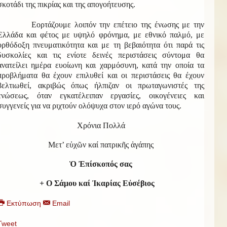
σκοτάδι της πικρίας και της απογοήτευσης.
Εορτάζουμε λοιπόν την επέτειο της ένωσης με την
Ελλάδα και φέτος με υψηλό φρόνημα, με εθνικό παλμό, με
ορθόδοξη πνευματικότητα και με τη βεβαιότητα ότι παρά τις
δυσκολίες και τις ενίοτε δεινές περιστάσεις σύντομα θα
ανατείλει ημέρα ευοίωνη και χαρμόσυνη, κατά την οποία τα
προβλήματα θα έχουν επιλυθεί και οι περιστάσεις θα έχουν
βελτιωθεί, ακριβώς όπως ήλπιζαν οι πρωταγωνιστές της
ενώσεως, όταν εγκατέλειπαν εργασίες, οικογένειες και
συγγενείς για να ριχτούν ολόψυχα στον ιερό αγώνα τους.
Χρόνια Πολλά
Μετ’ εὐχῶν καί πατρικῆς ἀγάπης
Ὁ Ἐπίσκοπός σας
+ Ο Σάμου καί Ἰκαρίας Εὐσέβιος
Εκτύπωση
Email
Tweet