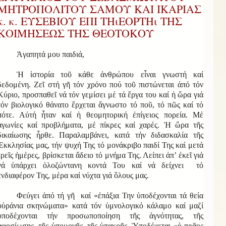
ΜΗΤΡΟΠΟΛΙΤΟΥ ΣΑΜΟΥ ΚΑΙ ΙΚΑΡΙΑΣ
κ. κ. ΕΥΣΕΒΙΟΥ ΕΠΙ ΤΗιΕΟΡΤΗι ΤΗΣ
ΚΟΙΜΗΣΕΩΣ ΤΗΣ ΘΕΟΤΟΚΟΥ
Ἀγαπητά μου παιδιά,
Ἡ ἱστορία τοῦ κάθε ἀνθρώπου εἶναι γνωστή καί
δεδομένη. Ζεῖ στή γῆ τόν χρόνο πού τοῦ πιστώνεται ἀπό τόν
Κύριο, προσπαθεῖ νά τόν γεμίσει μέ τά ἔργα του καί ἡ ὥρα γιά
τόν βιολογικό θάνατο ἔρχεται ἄγνωστο τό ποῦ, τό πῶς καί τό
πότε. Αὐτή ἦταν καί ἡ θεομητορική ἐπίγειος πορεία. Μέ
ἀγωνίες καί προβλήματα, μέ πίκρες καί χαρές. Ἡ ὥρα τῆς
δικαίωσης ἦρθε. Παραλαμβάνει, κατά τήν διδασκαλία τῆς
Ἐκκλησίας μας, τήν ψυχή Της τό μονάκριβο παιδί Της καί μετά
τρεῖς ἡμέρες, βρίσκεται ἄδειο τό μνήμα Της. Λείπει ἀπ’ ἐκεῖ γιά
νά ὑπάρχει ὁλοζώντανη κοντά Του καί νά δείχνει τό
ἐνδιαφέρον Της, μέρα καί νύχτα γιά ὅλους μας.
Φεύγει ἀπό τή γῆ καί «ἐπάξια Την ὑποδέχονται τά θεία
οὐράνια σκηνώματα» κατά τόν ὑμνολογικό κάλαμο καί μαζί
ὑποδέχονται τήν προσωποποίηση τῆς ἁγνότητας, τῆς
ἀφοσίωσης, τῆς ὑπομονῆς, τῆς ὑπακοῆς. Ὑποδέχεται «ὁ πρᾶος