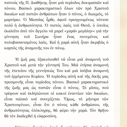
πιστούς τῆς Π. Διαθήκης ἦταν μιά περίοδος δοκιμασιῶν καί
πόνου. Βασικό χαρακτηριστικό ὅλων τῶν πρό Χριστοῦ
δικαίων καί πιστῶν ἀνθρώπων ἦταν ὁ πόνος, ὁ διωγμός, τό
μαρτύριο. Ὁ Μεσσίας ἦρθε, ἀφοῦ προηγουμένως πόνεσε
πολύ ἡ ἀνθρωπότητα. Ὁ πιστός λαός τοῦ Θεοῦ, ὁ ὁποῖος
ἐκαλεῖτο ἀπό τόν ἄγγελο νά χαρεῖ «χαράν μεγάλην» γιά τήν
γέννηση τοῦ Σωτήρα ἦταν ἕνας πονεμένος καί
πολυβασανισμένος λαός. Καί ἡ χαρά αὐτή ἦταν ἀκριβῶς ὁ
καρπός τῆς ἀναμονῆς του ἐν πόνῳ.
Ἡ ζωή μας ἐξακολουθεῖ νά εἶναι μιά ἀναμονή τοῦ
Χριστοῦ καί μετά τήν γέννησή Του. Μιά ἐτήσια ἀναμονή
τῆς ἐπετείου τῆς γεννήσεώς Του καί μιά ἰσόβια ἀναμονή
τοῦ ἐρχόμενου Κυρίου. Ἡ περίοδος αὐτή καί τῆς δικῆς μας
προσμονῆς εἶναι περίοδος πόνου. Βασικό χαρακτηριστικό
τῆς ζωῆς μας ὡς πιστῶν εἶναι ὁ πόνος. Τό μῖσος, πού
τρέφουν καί ἐκδηλώνουν οἱ κακοί ἐναντίων τῶν δικαίων,
εἶναι παλαιό καί συνεχίζεται. Ὅμως, τό μήνυμα τῶν
Χριστουγένων, εἶναι ὅτι ὁ πόνος κάθε ἀνθρώπου, τῆς
ἀνθρωπότητας ὁλόκληρης, θά φέρει τήν χαρά. Τόν θρῆνο
θά τόν διαδεχθεῖ ἡ εὐφροσύνη.