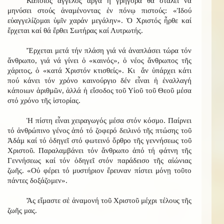
Κάποιος ἄγγελος ἀργά ἤ γρήγορα θά σταλεῖ νά
μηνύσει στούς ἀναμένοντας ἐν πόνῳ πιστούς: «Ἱδού
εὐαγγελίζομαι ὑμῖν χαράν μεγάλην». Ὁ Χριστός ἦρθε καί
ἔρχεται καί θά ἔρθει Σωτήρας καί Λυτρωτής.
Ἔρχεται μετά τήν πλάση γιά νά ἀναπλάσει τώρα τόν
ἄνθρωπο, γιά νά γίνει ὁ «καινός», ὁ νέος ἄνθρωπος τῆς
χάριτος, ὁ «κατά Χριστόν κτισθείς». Κι ἄν ὑπάρχει κάτι
πού κάνει τόν χρόνο καινούργιο δέν εἶναι ἡ ἐναλλαγή
κάποιων ἀριθμῶν, ἀλλά ἡ εἴσοδος τοῦ Υἱοῦ τοῦ Θεοῦ μέσα
στό χρόνο τῆς ἱστορίας.
Ἡ πίστη εἶναι χειραγωγός μέσα στόν κόσμο. Παίρνει
τό ἀνθρώπινο γένος ἀπό τό ζοφερό δειλινό τῆς πτώσης τοῦ
Ἀδάμ καί τό ὁδηγεῖ στό φωτεινό ὄρθρο τῆς γεννήσεως τοῦ
Χριστοῦ. Παραλαμβάνει τόν ἄνθρωπο ἀπό τή φάτνη τῆς
Γεννήσεως καί τόν ὁδηγεῖ στόν παράδεισο τῆς αἰώνιας
ζωῆς. «Οὐ φέρει τό μυστήριον ἔρευναν πίστει μόνῃ τοῦτο
πάντες δοξάζομεν».
Ἄς εἴμαστε σἐ ἀναμονή τοῦ Χριστοῦ μέχρι τέλους τῆς
ζωῆς μας.