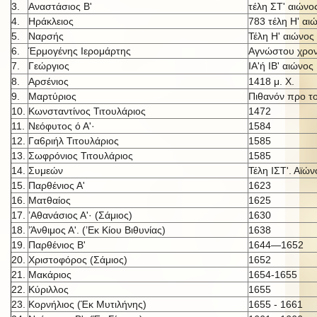
3.
Αναστάσιος Β'
τέλη ΣΤ' αιώνο
4.
Ηράκλειος
783 τέλη Η' αι
5.
Ναρσής
Τέλη Η' αιώνος
6.
Έρμογένης Ιερομάρτης
Αγνώστου χρον
7.
Γεώργιος
ΙΑ'ή IB' αι
ώνος
8.
Αρσένιος
1418 μ. X.
9.
Μαρτύριος
Πιθανόν προ τ
10.
Κωνσταντίνος Τιτουλάριος
1472
11.
Νεόφυτος ό Α'·
1584
12.
Γα6ριήλ Τιτουλάριος
1585
13.
Σωφρόνιος Τιτουλάριος
1585
14.
Συμεών
Τέλη ΙΣΤ'. Αϊών
15.
Παρθένιος Α'
1623
16.
Ματθαίος
1625
17.
’Αθανάσιος Α'· (Σάμιος)
1630
18.
’Άνθιμος Α'. (’Εκ Κίου Βιθυνίας)
1638
19.
Παρθένιος Β'
1644—1652
20.
Χριστοφόρος (Σάμιος)
1652
21.
Μακάριος
1654-1655
22.
Κύριλλος
1655
23.
Κορνήλιος (Έκ Μυτιλήνης)
1655 - 1661