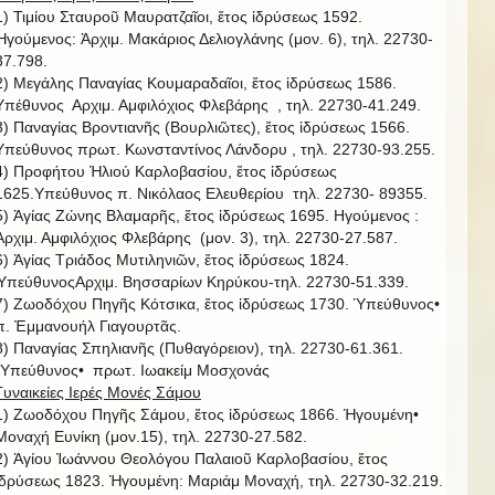
1) Τιμίου Σταυροῦ Μαυρατζαῖοι, ἔτος ἱδρύσεως 1592.
Ἡγούμενος: Ἀρχιμ. Μακάριος Δελιογλάνης (μον. 6), τηλ. 22730-
37.798.
2) Μεγάλης Παναγίας Κουμαραδαῖοι, ἔτος ἱδρύσεως 1586.
Υπέθυνος Αρχιμ. Αμφιλόχιος Φλεβάρης , τηλ. 22730-41.249.
3) Παναγίας Βροντιανῆς (Βουρλιῶτες), ἔτος ἱδρύσεως 1566.
Υπεύθυνος πρωτ. Κωνσταντίνος Λάνδορυ , τηλ. 22730-93.255.
4) Προφήτου Ἠλιού Καρλοβασίου, ἔτος ἱδρύσεως
1625.Υπεύθυνος π. Νικόλαος Ελευθερίου τηλ. 22730- 89355.
5) Ἁγίας Ζώνης Βλαμαρῆς, ἔτος ἱδρύσεως 1695. Ηγούμενος :
Ἀρχιμ. Αμφιλόχιος Φλεβάρης (μον. 3), τηλ. 22730-27.587.
6) Ἁγίας Τριάδος Μυτιληνιῶν, ἔτος ἱδρύσεως 1824.
ὙπεύθυνοςΑρχιμ. Βησσαρίων Κηρύκου-τηλ. 22730-51.339.
7) Ζωοδόχου Πηγῆς Κότσικα, ἔτος ἱδρύσεως 1730. Ὑπεύθυνος•
π. Ἐμμανουήλ Γιαγουρτᾶς.
8) Παναγίας Σπηλιανῆς (Πυθαγόρειον), τηλ. 22730-61.361.
῾Υπεύθυνος• πρωτ. Ιωακείμ Μοσχονάς
Γυναικείες Ιερές Μονές Σάμου
1) Ζωοδόχου Πηγῆς Σάμου, ἔτος ἱδρύσεως 1866. Ἡγουμένη•
Μοναχή Ευνίκη (μον.15), τηλ. 22730-27.582.
2) Ἁγίου Ἰωάννου Θεολόγου Παλαιοῦ Καρλοβασίου, ἔτος
ἱδρύσεως 1823. Ἡγουμένη: Μαριάμ Μοναχή, τηλ. 22730-32.219.