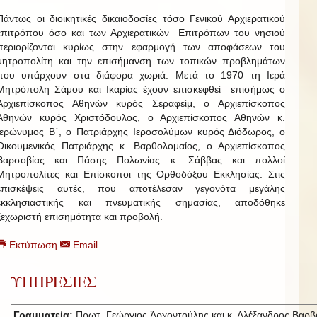
Πάντως οι διοικητικές δικαιοδοσίες τόσο Γενικού Αρχιερατικού
επιτρόπου όσο και των Αρχιερατικών Επιτρόπων του νησιού
περιορίζονται κυρίως στην εφαρμογή των αποφάσεων του
μητροπολίτη και την επισήμανση των τοπικών προβλημάτων
που υπάρχουν στα διάφορα χωριά. Μετά το 1970 τη Ιερά
Μητρόπολη Σάμου και Ικαρίας έχουν επισκεφθεί επισήμως ο
Αρχιεπίσκοπος Αθηνών κυρός Σεραφείμ, ο Αρχιεπίσκοπος
Αθηνών κυρός Χριστόδουλος, ο Αρχιεπίσκοπος Αθηνών κ.
Ιερώνυμος Β΄, ο Πατριάρχης Ιεροσολύμων κυρός Διόδωρος, ο
Οικουμενικός Πατριάρχης κ. Βαρθολομαίος, ο Αρχιεπίσκοπος
Βαρσοβίας και Πάσης Πολωνίας κ. Σάββας και πολλοί
Μητροπολίτες και Επίσκοποι της Ορθοδόξου Εκκλησίας. Στις
επισκέψεις αυτές, που αποτέλεσαν γεγονότα μεγάλης
εκκλησιαστικής και πνευματικής σημασίας, αποδόθηκε
ξεχωριστή επισημότητα και προβολή.
Εκτύπωση
Email
ΥΠΗΡΕΣΙΕΣ
Γραμματεία:
Πρωτ. Γεώργιος Ἀρχοντούλης και κ. Αλέξανδρος Βαρβ