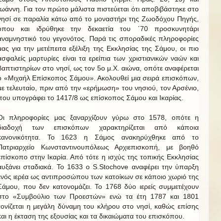
Ιωάννη. Για τον πρώτο μάλιστα πιστεύεται ότι αποβιβάστηκε στο
νησί σε παραλία κάτω από το μοναστήρι της Ζωοδόχου Πηγής,
όπου και ιδρύθηκε την δεκαετία του ΄70 προσκυνητάρι
αναμνηστικό του γεγονότος. Παρά τις σποραδικές πληροφορίες
μας για την μετέπειτα εξέλιξη της Εκκλησίας της Σάμου, οι πιο
ασφαλείς μαρτυρίες είναι τα ερείπια των χριστιανικών ναών και
βαπτιστηρίων στο νησί, ως τον 5ο μ.Χ. αιώνα, οπότε αναφέρεται
ο «Μιχαήλ Επίσκοπος Σάμου». Ακολουθεί μια σειρά επισκόπων,
με τελευταίο, πριν από την «ερήμωση» του νησιού, τον Αρσένιο,
που υπογράφει το 1417/8 ως επίσκοπος Σάμου και Ικαρίας.
Οι πληροφορίες μας ξαναρχίζουν γύρω στο 1578, οπότε η
διαδοχή των επισκόπων χαρακτηρίζεται από κάποια
κανονικότητα. Το 1623 η Σάμος ανακηρύχθηκε από το
Πατριαρχείο Κωνσταντινουπόλεως Αρχιεπισκοπή, με βοηθό
επίσκοπο στην Ικαρία. Από τότε η ισχύς της τοπικής Εκκλησίας
αυξάνει σταδιακά. Το 1633 ο S.Stochove αναφέρει την ύπαρξη
ενός ιερέα ως αντιπροσώπου των κατοίκων σε κάποιο χωριό της
Σάμου, που δεν κατονομάζει. Το 1768 δύο ιερείς συμμετέχουν
στο «Συμβούλιο των Προεστών» ενώ τα έτη 1787 και 1801
τονίζεται η μεγάλη δύναμη του κλήρου στο νησί, καθώς επίσης
και η έκταση της εξουσίας και τα δικαιώματα του επισκόπου.