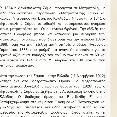
Το 1864 η Αρχιεπισκοπή Σάμου προάγεται σε Μητρόπολη, με
τίτλο του εκάστοτε μητροπολίτη: «Μητροπολίτης Σάμου και
Ικαρίας, Υπέρτιμος και Έξαρχος Κυκλάδων Νήσων». Το 1841 ο
Μητροπολίτης Σάμου τοποθετήθηκε τεσσαρακοστός ανάμεσα
στους μητροπολίτες του Οικουμενικού Θρόνου. Την εξέλιξη της
τοπικής Εκκλησίας μπορεί να καταδείξει μια σύγκριση των
στατιστικών στοιχείων που διαθέτουμε για την περίοδο 1875-
1898. Τομή για την εξέλιξη αυτή υπήρξε ο νόμος Ηγεμονίας
Σάμου του 1888 που ρύθμιζε τα αναγκαία προσόντα για το
ιερατικό αξίωμα και καθόριζε τον αριθμό των ενοριών σε 69 και
των ιερέων σε 124, έναντι 75 ενοριών και 130 ιερέων που
υπήρχαν παλαιότερα.
Μετά την ένωση της Σάμου με την Ελλάδα (11 Νοεμβρίου 1912)
διατηρήθηκε στο Μητροπολιτικό Θρόνο ο Μητροπολίτης
Κωνσταντίνος Βοντζαλίδης έως τον θάνατό του (1926), ενώ ο
Μητροπολίτης Σάμου εντάχθηκε στην Αυτοκέφαλη Εκκλησία της
Ελλάδος. Ο διάδοχος όμως του Βοντζαλίδη Ειρηναίος
Παπαμιχαήλ ανήκε στο κλίμα του Οικουμενικού Πατριαρχείου και
η εκλογή του αποτέλεσε ένα είδος μετάβασης προς το νέο
καθεστώς της Αυτοκέφαλης Εκκλησίας, όπου ανήκε και η