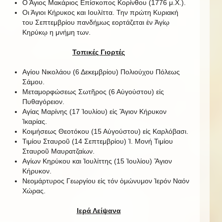
Ο Άγιος Μακάριος Επίσκοπος Κορίνθου (1776 μ.Χ.).
Οι Άγιοι Κήρυκος και Ιουλίττα. Την πρώτη Κυριακή
του Σεπτεμβρίου πανδήμως εορτάζεται ἐν Ἁγίῳ
Κηρύκῳ η μνήμη των.
Τοπικές Γιορτές
Αγίου Νικολάου (6 Δεκεμβρίου) Πολιούχου Πόλεως
Σάμου.
Μεταμορφώσεως Σωτῆρος (6 Αὐγούστου) εἰς
Πυθαγόρειον.
Αγίας Μαρίνης (17 Ἰουλίου) εἰς Ἅγιον Κήρυκον
Ἰκαρίας.
Κοιμήσεως Θεοτόκου (15 Αὐγούστου) εἰς Καρλόβασι.
Τιμίου Σταυροῦ (14 Σεπτεμβρίου) Ἱ. Μονή Τιμίου
Σταυροῦ Μαυρατζαίων.
Αγίων Κηρύκου και Ἰουλίττης (15 Ἰουλίου) Ἅγιον
Κήρυκον.
Νεομάρτυρος Γεωργίου εἰς τόν ὁμώνυμον Ἱερόν Ναόν
Χώρας.
Ιερά Λείψανα