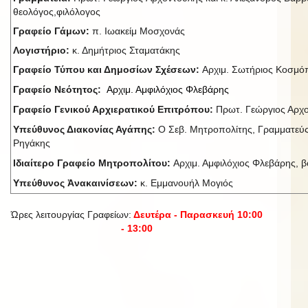
θεολόγος,φιλόλογος
Γραφείο Γάμων:
π. Ιωακείμ Μοσχονάς
Λογιστήριο:
κ. Δημήτριος Σταματάκης
Γραφείο Τύπου και Δημοσίων Σχέσεων:
Αρχιμ. Σωτήριος Κοσμ
Γραφείο Νεότητος:
Αρχιμ. Αμφιλόχιος Φλεβάρης
Γραφείο Γενικού Αρχιερατικού Επιτρόπου:
Πρωτ. Γεώργιος Αρχ
Υπεύθυνος Διακονίας Αγάπης:
Ο Σεβ. Μητροπολίτης, Γραμματεύς
Ρηγάκης
Ιδιαίτερο Γραφείο Μητροπολίτου:
Αρχιμ. Αμφιλόχιος Φλεβάρης, βο
Υπεύθυνος Ἀνακαινίσεων:
κ. Εμμανουήλ Μογιός
Ώρες λειτουργίας Γραφείων:
Δευτέρα - Παρασκευή 10:00
- 13:00