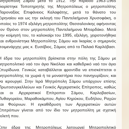
Μητρόπολη Σάμου μετά το 1912. Την περίοδο 1963-1965
διορίστηκε Τοποτηρητής της Μητροπόλεως ο μητροπολίτης
Παροναξίας Επιφάνειος Καλαφάτης, μετά το θάνατο του
Ειρηναίου και ως την εκλογή του Παντελεήμονα Χρυσοφάκη, ο
οποίος το 1974 εξελέγη μητροπολίτης Θεσσαλονίκης αφήνοντας
τον Θρόνο στον μητροπολίτη Παντελεήμονα Μπαρδάκο. Μετά
την κοίμησή του, το καλοκαίρι του 1995, εξελέγη, χειροτονήθηκε
και ενθρονίστηκε Μητροπολίτης Σάμου και Ικαρίας ο σημερινός
ποιμενάρχης μας κ. Ευσέβιος, Σάμιος από το Παλαιό Καρλόβασι.
Η έδρα του μητροπολίτη βρίσκεται στην πόλη της Σάμου με
μητροπολιτικό ναό τον άγιο Νικόλαο και καθεδρικό ναό τον άγιο
Σπυρίδωνα. Γενικώς καταβάλλεται φροντίδα να επισκέπτεται ο
μητροπολίτης τα χωριά ή τα μοναστήρια που πανηγυρίζουν, και
να ιερουργεί. Στην Ιερά Μητρόπολη Σάμου υπάρχουν επίσης
Πρωτοσυγκελλεύων και Γενικός Αρχιερατικός Επίτροπος, καθώς
και οι Αρχιερατικοί Επίτροποι Σάμου, Καρλοβασίων,
Πυθαγορείου, Μαραθοκάμπου, Αγίου Κηρύκου, Ευδήλου, Ραχών
και Φούρνων. Η εγκαθίδρυση των Αρχιερατικών αυτών
Επιτρόπων γίνεται από τον ίδιο τον μητροπολίτη με σχετική
τελετή που.
Στην έδρα της Μητροπόλεως λειτουργεί Μητροπολιτικό