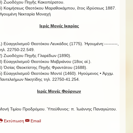
3) Ζωοδόχου Πηγῆς Κακοπέρατου.
4) Κοιμήσεως Θεοτόκου Μαραθοκάμπου, ἔτος ἱδρύσεως 1887.
Ηγουμένη Νεκταρία Μοναχή
Ιερές Μονές Ικαρίας
1) Εὐαγγελισμοῦ Θεοτόκου Λευκάδος (1775). Ἡγουμένη:---------,
τηλ. 22750-22.549.
2) Ζωοδόχου Πηγῆς Γλαρέδων (1890).
3) Εὐαγγελισμοῦ Θεοτόκου Μαβριάνου (18ος αἰ.).
4) Ὁσίας Θεοκτίστης Πηγῆς Φραντάτου (1688).
5) Εὐαγγελισμοῦ Θεοτόκου Μοντέ (1460). Ηγούμενος • Ἀρχιμ.
Παντελεήμων Νικητίδης τηλ. 22750-41.254.
Ιερές Μονές Φούρνων
Μονή Τιμίου Προδρόμου. Ὑπεύθυνος: π. Ἰωάννης Παναγιώτου.
Εκτύπωση
Email