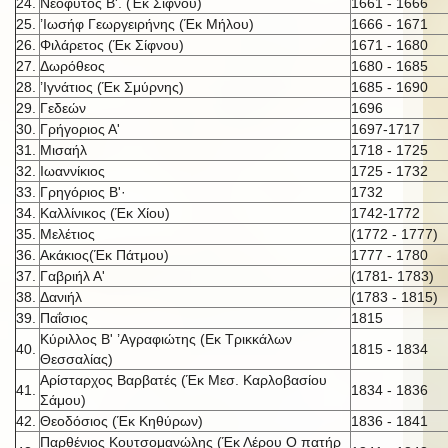
24.
Νεόφυτος Β'. (Έκ Σίφνου)
1661 - 1666
25.
’Ιωσήφ Γεωργειρήνης (Έκ Μήλου)
1666 - 1671
26.
Φιλάρετος (Έκ Σίφνου)
1671 - 1680
27.
Δωρόθεος
1680 - 1685
28.
’Ιγνάτιος (Έκ Σμύρνης)
1685 - 1690
29.
Γεδεών
1696
30.
Γρήγοριος Α'
1697-1717
31.
Μισαήλ
1718 - 1725
32.
Ιωαννίκιος
1725 - 1732
33.
Γρηγόριος Β'·
1732
34.
Καλλίνικος (Έκ Χίου)
1742-1772
35.
Μελέτιος
(1772 - 1777)
36.
Ακάκιος(Έκ Πάτμου)
1777 - 1780
37.
Γαβριήλ Α'
(1781- 1783)
38.
Δανιήλ
(1783 - 1815)
39.
Παΐσιος
1815
Κύριλλος Β' ’Αγραφιώτης (Εκ Τρικκάλων
40.
1815 - 1834
Θεσσαλίας)
Αρίσταρχος Βαρβατές (Έκ Μεσ. Καρλοβασίου
41.
1834 - 1836
Σάμου)
42.
Θεοδόσιος (Έκ Κηθύρων)
1836 - 1841
Παρθένιος Κουτσομανώλης (Έκ Λέρου Ο πατήρ