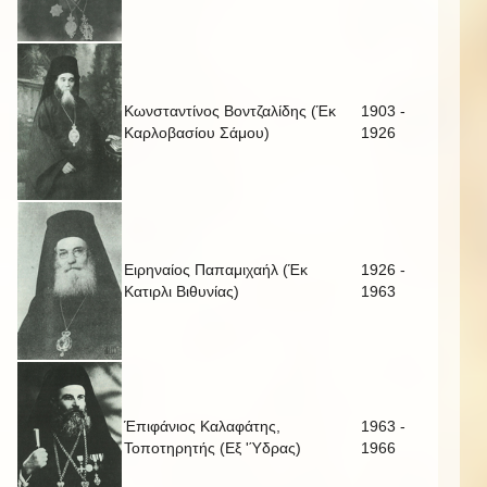
Κωνσταντίνος Βοντζαλίδης (Έκ
1903 -
Καρλοβασίου Σάμου)
1926
Ειρηναίος Παπαμιχαήλ (Έκ
1926 -
Κατιρλι Βιθυνίας)
1963
Έπιφάνιος Καλαφάτης,
1963 -
Τοποτηρητής (Εξ 'Ύδρας)
1966