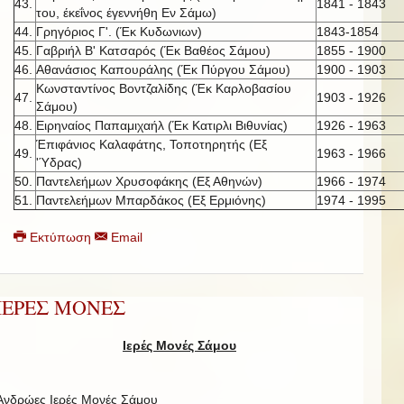
43.
1841 - 1843
του, έκεΐνος έγεννήθη Εν Σάμω)
44.
Γρηγόριος Γ'. (Έκ Κυδωνιων)
1843-1854
45.
Γαβριήλ Β' Κατσαρός (Έκ Βαθέος Σάμου)
1855 - 1900
46.
Αθανάσιος Καπουράλης (Έκ Πύργου Σάμου)
1900 - 1903
Κωνσταντίνος Βοντζαλίδης (Έκ Καρλοβασίου
47.
1903 - 1926
Σάμου)
48.
Ειρηναίος Παπαμιχαήλ (Έκ Κατιρλι Βιθυνίας)
1926 - 1963
Έπιφάνιος Καλαφάτης, Τοποτηρητής (Εξ
49.
1963 - 1966
'Ύδρας)
50.
Παντελεήμων Χρυσοφάκης (Εξ Αθηνών)
1966 - 1974
51.
Παντελεήμων Μπαρδάκος (Εξ Ερμιόνης)
1974 - 1995
Εκτύπωση
Email
ΙΕΡΕΣ ΜΟΝΕΣ
Ιερές Μονές Σάμου
Ανδρώες Ιερές Μονές Σάμου