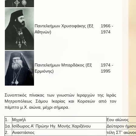
Παντελεήμων Χρυσοφάκης (Εξ
1966 -
Αθηνών)
1974
Παντελεήμων Μπαρδάκος (Εξ
1974 -
Ερμιόνης)
1995
Συνοπτικός πίνακας των γνωστών Ιεραρχών της Ιεράς
Μητροπόλεως Σάμου Ικαρίας και Κορσεών από τον
πέμπτο μ.Χ. αιώνα, μέχρι σήμερα.
1.
Μιχαήλ
Εου αϊώνος
1α.
Ισίδωρος Α' Πρώην Ηγ. Μονής Χαριξένου
Δεύτερον ήμισυ
2.
Αναστάσιος
τέλη ΣΤ' αιώνο