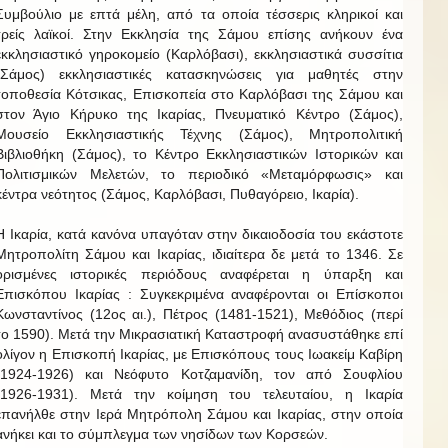
Συμβούλιο με επτά μέλη, από τα οποία τέσσερις κληρικοί και
τρείς λαϊκοί. Στην Εκκλησία της Σάμου επίσης ανήκουν ένα
εκκλησιαστικό γηροκομείο (Καρλόβασι), εκκλησιαστικά συσσίτια
(Σάμος) εκκλησιαστικές κατασκηνώσεις για μαθητές στην
τοποθεσία Κότσικας, Επισκοπεία στο Καρλόβασι της Σάμου και
στον Άγιο Κήρυκο της Ικαρίας, Πνευματικό Κέντρο (Σάμος),
Μουσείο Εκκλησιαστικής Τέχνης (Σάμος), Μητροπολιτική
Βιβλιοθήκη (Σάμος), το Κέντρο Εκκλησιαστικών Ιστορικών και
Πολιτισμικών Μελετών, το περιοδικό «Μεταμόρφωσις» και
κέντρα νεότητος (Σάμος, Καρλόβασι, Πυθαγόρειο, Ικαρία).
Η Ικαρία, κατά κανόνα υπαγόταν στην δικαιοδοσία του εκάστοτε
Μητροπολίτη Σάμου και Ικαρίας, ιδιαίτερα δε μετά το 1346. Σε
ορισμένες ιστορικές περιόδους αναφέρεται η ύπαρξη και
Επισκόπου Ικαρίας : Συγκεκριμένα αναφέρονται οι Επίσκοποι
Κωνσταντίνος (12ος αι.), Πέτρος (1481-1521), Μεθόδιος (περί
το 1590). Μετά την Μικρασιατική Καταστροφή ανασυστάθηκε επί
ολίγον η Επισκοπή Ικαρίας, με Επισκόπους τους Ιωακείμ Καβίρη
(1924-1926) και Νεόφυτο Κοτζαμανίδη, τον από Σουφλίου
(1926-1931). Μετά την κοίμηση του τελευταίου, η Ικαρία
επανήλθε στην Ιερά Μητρόπολη Σάμου και Ικαρίας, στην οποία
ανήκει και το σύμπλεγμα των νησίδων των Κορσεών.