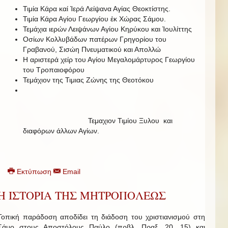
Τιμία Κάρα καί Ἱερά Λείψανα Αγίας Θεοκτίστης.
Τιμία Κάρα Αγίου Γεωργίου ἐκ Χώρας Σάμου.
Τεμάχια ιερών Λειψάνων Αγίου Κηρύκου και Ἰουλίττης
Οσίων Κολλυβάδων πατέρων Γρηγορίου του
Γραβανού, Σισώη Πνευματικού και Απολλώ
Η αριστερά χείρ του Αγίου Μεγαλομάρτυρος Γεωργίου
του Τροπαιοφόρου
Τεμάχιον της Τιμιας Ζώνης της Θεοτόκου
Τεμαχιον Τιμίου Ξυλου και
διαφόρων άλλων Αγίων.
Εκτύπωση
Email
Η ΙΣΤΟΡΙΑ ΤΗΣ ΜΗΤΡΟΠΟΛΕΩΣ
Τοπική παράδοση αποδίδει τη διάδοση του χριστιανισμού στη
Σάμο στους Αποστόλους Παύλο (πρβλ. Πραξ. 20, 15) και