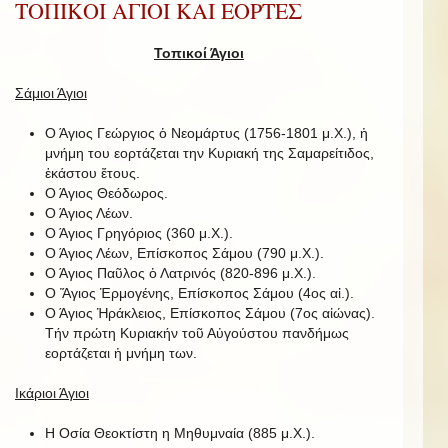
ΤΟΠΙΚΟΙ ΑΓΙΟΙ ΚΑΙ ΕΟΡΤΕΣ
Τοπικοί Άγιοι
Σάμιοι Άγιοι
Ο Άγιος Γεώργιος ὁ Νεομάρτυς (1756-1801 μ.Χ.), ἡ
μνήμη του εορτάζεται την Κυριακή της Σαμαρείτιδος,
ἑκάστου ἔτους.
Ο Άγιος Θεόδωρος.
Ο Άγιος Λέων.
Ο Άγιος Γρηγόριος (360 μ.Χ.).
Ο Άγιος Λέων, Επίσκοπος Σάμου (790 μ.Χ.).
Ο Άγιος Παῦλος ὁ Λατρινός (820-896 μ.Χ.).
Ο Ἅγιος Ἑρμογένης, Επίσκοπος Σάμου (4ος αἰ.).
Ο Άγιος Ἡράκλειος, Επίσκοπος Σάμου (7ος αἰώνας).
Τήν πρώτη Κυριακήν τοῦ Αὐγούστου πανδήμως
εορτάζεται ἡ μνήμη των.
Ικάριοι Άγιοι
Η Οσία Θεοκτίστη η Μηθυμναία (885 μ.Χ.).