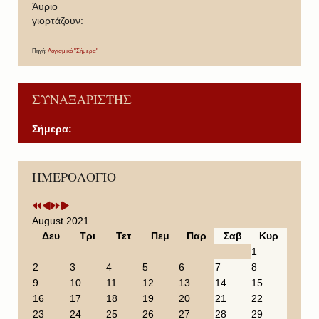
Άυριο
γιορτάζουν:
Πηγή:
Λογισμικό "Σήμερα"
ΣΥΝΑΞΑΡΙΣΤΗΣ
Σήμερα:
P
P
N
N
ΗΜΕΡΟΛΟΓΙΟ
r
r
e
e
e
e
x
x
v
v
t
t
i
i
Y
M
August 2021
o
o
e
o
Δευ
Τρι
Τετ
Πεμ
Παρ
Σαβ
Κυρ
u
u
a
n
1
s
s
r
t
2
3
4
5
6
7
8
Y
M
h
9
10
11
12
13
14
15
e
o
16
17
18
19
20
21
22
a
n
23
24
25
26
27
28
29
r
t