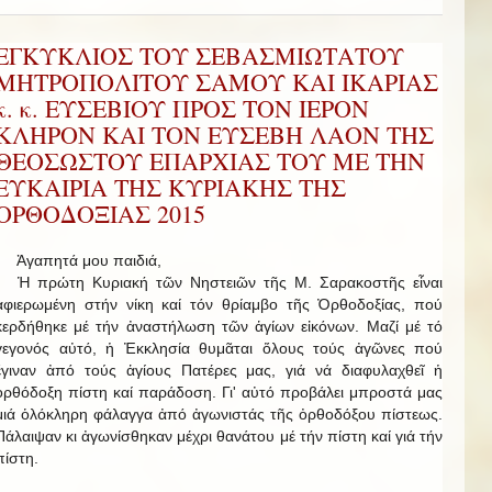
ΕΓΚΥΚΛΙΟΣ ΤΟΥ ΣΕΒΑΣΜΙΩΤΑΤΟΥ
ΜΗΤΡΟΠΟΛΙΤΟΥ ΣΑΜΟΥ ΚΑΙ ΙΚΑΡΙΑΣ
κ. κ. ΕΥΣΕΒΙΟΥ ΠΡΟΣ ΤΟΝ ΙΕΡΟΝ
ΚΛΗΡΟΝ ΚΑΙ ΤΟΝ ΕΥΣΕΒΗ ΛΑΟΝ ΤΗΣ
ΘΕΟΣΩΣΤΟΥ ΕΠΑΡΧΙΑΣ ΤΟΥ ΜΕ ΤΗΝ
ΕΥΚΑΙΡΙΑ ΤΗΣ ΚΥΡΙΑΚΗΣ ΤΗΣ
ΟΡΘΟΔΟΞΙΑΣ 2015
Ἀγαπητά μου παιδιά,
Ἡ πρώτη Κυριακή τῶν Νηστειῶν τῆς Μ. Σαρακοστῆς εἶναι
ἀφιερωμένη στήν νίκη καί τόν θρίαμβο τῆς Ὀρθοδοξίας, πού
κερδήθηκε μέ τήν ἀναστήλωση τῶν ἁγίων εἰκόνων. Μαζί μέ τό
γεγονός αὐτό, ἡ Ἐκκλησία θυμᾶται ὅλους τούς ἀγῶνες πού
ἔγιναν ἀπό τούς ἁγίους Πατέρες μας, γιά νά διαφυλαχθεῖ ἡ
ὀρθόδοξη πίστη καί παράδοση. Γι' αὐτό προβάλει μπροστά μας
μιά ὁλόκληρη φάλαγγα ἀπό ἀγωνιστάς τῆς ὀρθοδόξου πίστεως.
Πάλαιψαν κι ἀγωνίσθηκαν μέχρι θανάτου μέ τήν πίστη καί γιά τήν
πίστη.