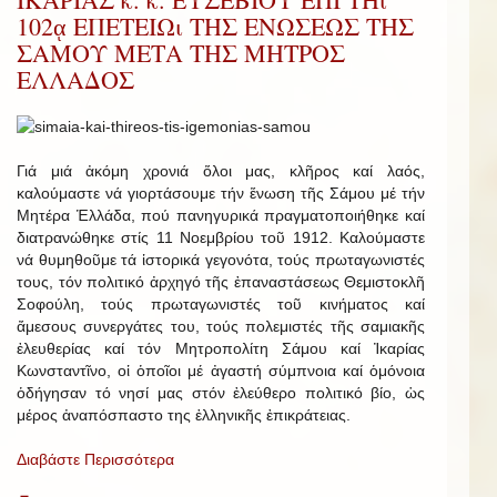
102ᾳ ΕΠΕΤΕΙΩι ΤΗΣ ΕΝΩΣΕΩΣ ΤΗΣ
ΣΑΜΟΥ ΜΕΤΑ ΤΗΣ ΜΗΤΡΟΣ
ΕΛΛΑΔΟΣ
Γιά μιά ἀκόμη χρονιά ὅλοι μας, κλῆρος καί λαός,
καλούμαστε νά γιορτάσουμε τήν ἕνωση τῆς Σάμου μέ τήν
Μητέρα Ἑλλάδα, πού πανηγυρικά πραγματοποιήθηκε καί
διατρανώθηκε στίς 11 Νοεμβρίου τοῦ 1912. Καλούμαστε
νά θυμηθοῦμε τά ἱστορικά γεγονότα, τούς πρωταγωνιστές
τους, τόν πολιτικό ἀρχηγό τῆς ἐπαναστάσεως Θεμιστοκλῆ
Σοφούλη, τούς πρωταγωνιστές τοῦ κινήματος καί
ἄμεσους συνεργάτες του, τούς πολεμιστές τῆς σαμιακῆς
ἐλευθερίας καί τόν Μητροπολίτη Σάμου καί Ἰκαρίας
Κωνσταντῖνο, οἱ ὁποῖοι μέ ἀγαστή σύμπνοια καί ὁμόνοια
ὁδήγησαν τό νησί μας στόν ἐλεύθερο πολιτικό βίο, ὡς
μέρος ἀναπόσπαστο της ἑλληνικῆς ἐπικράτειας.
Διαβάστε Περισσότερα