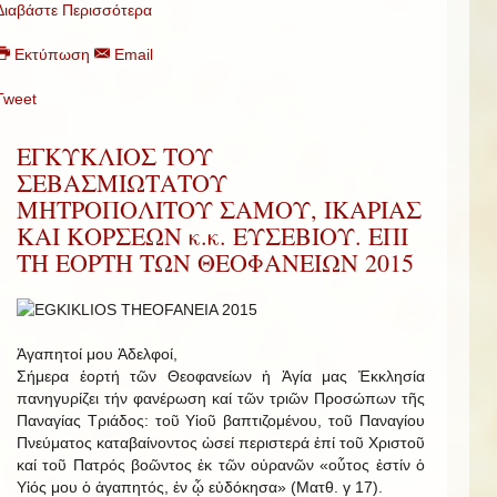
Διαβάστε Περισσότερα
Εκτύπωση
Email
Tweet
ΕΓΚΥΚΛΙΟΣ ΤΟΥ
ΣΕΒΑΣΜΙΩΤΑΤΟΥ
ΜΗΤΡΟΠΟΛΙΤΟΥ ΣΑΜΟΥ, ΙΚΑΡΙΑΣ
ΚΑΙ ΚΟΡΣΕΩΝ κ.κ. ΕΥΣΕΒΙΟΥ. ΕΠΙ
ΤΗ ΕΟΡΤΗ ΤΩΝ ΘΕΟΦΑΝΕΙΩΝ 2015
Ἀγαπητοί μου Ἀδελφοί,
Σήμερα ἑορτή τῶν Θεοφανείων ἡ Ἁγία μας Ἐκκλησία
πανηγυρίζει τήν φανέρωση καί τῶν τριῶν Προσώπων τῆς
Παναγίας Τριάδος: τοῦ Υἱοῦ βαπτιζομένου, τοῦ Παναγίου
Πνεύματος καταβαίνοντος ὡσεί περιστερά ἐπί τοῦ Χριστοῦ
καί τοῦ Πατρός βοῶντος ἐκ τῶν οὐρανῶν «οὗτος ἐστίν ὁ
Υἱός μου ὁ ἀγαπητός, ἐν ᾧ εὐδόκησα» (Ματθ. γ 17).