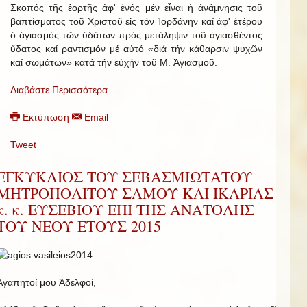
Σκοπός τῆς ἑορτῆς ἀφ' ἑνός μέν εἶναι ἡ ἀνάμνησις τοῦ
βαπτίσματος τοῦ Χριστοῦ εἰς τόν Ἰορδάνην καί ἀφ' ἑτέρου
ὁ ἁγιασμός τῶν ὑδάτων πρός μετάληψιν τοῦ ἁγιασθέντος
ὕδατος καί ραντισμόν μέ αὐτό «διά τήν κάθαρσιν ψυχῶν
καί σωμάτων» κατά τήν εὐχήν τοῦ Μ. Ἁγιασμοῦ.
Διαβάστε Περισσότερα
Εκτύπωση
Email
Tweet
ΕΓΚΥΚΛΙΟΣ ΤΟΥ ΣΕΒΑΣΜΙΩΤΑΤΟΥ
ΜΗΤΡΟΠΟΛΙΤΟΥ ΣΑΜΟΥ ΚΑΙ ΙΚΑΡΙΑΣ
κ. κ. ΕΥΣΕΒΙΟΥ ΕΠΙ ΤΗΣ ΑΝΑΤΟΛΗΣ
ΤΟΥ ΝΕΟΥ ΕΤΟΥΣ 2015
Ἀγαπητοί μου Ἀδελφοί,