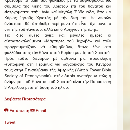
Κρατοῦμε τά βαΐα τῶν φοινίκων μέ τά δαφνόφυλλα, ὡς
σύμβολα τῆς νίκης τοῦ Χριστοῦ ἐπί τοῦ θανάτου καί
εἰσερχόμαστε στήν Ἁγία καί Μεγάλη Ἑβδομάδα, ὅπου ὁ
Κύριος Ἰησοῦς Χριστός μέ τήν δική του ἐκ νεκρῶν
ἀνάσταση θά ἀποδείξει περίτρανα ὅτι εἶναι ὄχι μόνο ὁ
νικητής τοῦ θανάτου, ἀλλά καί ὁ Ἀρχηγός τῆς ζωῆς.
Τίς ἴδιες αὐτές ἅγιες καί μεγάλες ἡμέρες οἱ
αὐτοαποκαλούμενοι «Μάρτυρες τοῦ Ἱεχωβᾶ» καί πάλι
προγραμματίζουν νά «θυμηθοῦν», ὅπως λένε στά
φυλλάδιά τους τόν θάνατο τοῦ Κυρίου μας Ἰησοῦ Χριστοῦ.
Πρός τοῦτο διένειμαν μέ ἀφθονία μία πρόσκληση
-τυπωμένη στή Γερμανία γιά λογαριασμό τοῦ Κέντρου
τους στήν Πενσυλβάνια τῆς Ἀμερικῆς (Watch Tower Bible
Society of Pennsylvania)- στήν ὁποία ἀναφέρουν πώς ἡ
ἀνάμνηση τοῦ θανάτου τοῦ Χριστοῦ εἶναι τήν Παρασκευή
3 Ἀπριλίου μετά τή δύση τοῦ ἡλίου.
Διαβάστε Περισσότερα
Εκτύπωση
Email
Tweet