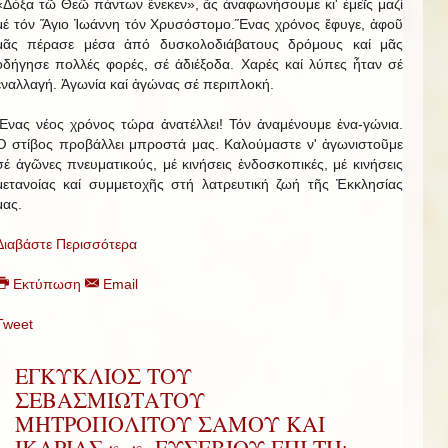
«Δόξα τῶ Θεῶ πάντων ἕνεκεν», ἄς ἀναφωνήσουμε κι' ἐμεῖς μαζί
μέ τόν Ἅγιο Ἰωάννη τόν Χρυσόστομο.Ἕνας χρόνος ἔφυγε, ἀφοῦ
μᾶς πέρασε μέσα ἀπό δυσκολοδιάβατους δρόμους καί μᾶς
ὁδήγησε πολλές φορές, σέ ἀδιέξοδα. Χαρές καί λύπες ἦταν σέ
ἐναλλαγή. Ἀγωνία καί ἀγώνας σέ περιπλοκή.
Ἕνας νέος χρόνος τώρα ἀνατέλλει! Τόν ἀναμένουμε ἐνα-γώνια.
Ὁ στίβος προβάλλει μπροστά μας. Καλούμαστε ν' ἀγωνιστοῦμε
σέ ἀγῶνες πνευματικούς, μέ κινήσεις ἐνδοσκοπικές, μέ κινήσεις
μετανοίας καί συμμετοχῆς στή λατρευτική ζωή τῆς Ἐκκλησίας
μας.
Διαβάστε Περισσότερα
Εκτύπωση
Email
Tweet
ΕΓΚΥΚΛΙΟΣ ΤΟΥ
ΣΕΒΑΣΜΙΩΤΑΤΟΥ
ΜΗΤΡΟΠΟΛΙΤΟΥ ΣΑΜΟΥ ΚΑΙ
ΙΚΑΡΙΑΣ κ. κ. ΕΥΣΕΒΙΟΥ ΕΠΙ ΤΗι