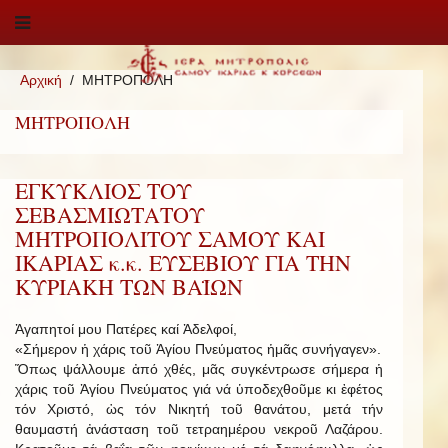
Αρχική
ΜΗΤΡΟΠΟΛΗ
ΜΗΤΡΟΠΟΛΗ
ΕΓΚΥΚΛΙΟΣ ΤΟΥ
ΣΕΒΑΣΜΙΩΤΑΤΟΥ
ΜΗΤΡΟΠΟΛΙΤΟΥ ΣΑΜΟΥ ΚΑΙ
ΙΚΑΡΙΑΣ κ.κ. ΕΥΣΕΒΙΟΥ ΓΙΑ ΤΗΝ
ΚΥΡΙΑΚΗ ΤΩΝ ΒΑΪΩΝ
Ἀγαπητοί μου Πατέρες καί Ἀδελφοί,
«Σήμερον ἡ χάρις τοῦ Ἁγίου Πνεύματος ἡμᾶς συνήγαγεν».
Ὅπως ψάλλουμε ἀπό χθές, μᾶς συγκέντρωσε σήμερα ἡ
χάρις τοῦ Ἁγίου Πνεύματος γιά νά ὑποδεχθοῦμε κι ἐφέτος
τόν Χριστό, ὡς τόν Νικητή τοῦ θανάτου, μετά τήν
θαυμαστή ἀνάσταση τοῦ τετραημέρου νεκροῦ Λαζάρου.