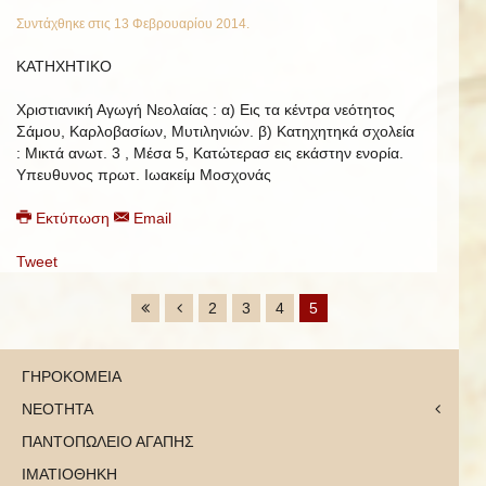
Συντάχθηκε στις
13 Φεβρουαρίου 2014
.
ΚΑΤΗΧΗΤΙΚΟ
Χριστιανική Αγωγή Νεολαίας : α) Εις τα κέντρα νεότητος
Σάμου, Καρλοβασίων, Μυτιληνιών. β) Κατηχητηκά σχολεία
: Μικτά ανωτ. 3 , Μέσα 5, Κατώτερασ εις εκάστην ενορία.
Υπευθυνος πρωτ. Ιωακείμ Μοσχονάς
Εκτύπωση
Email
Tweet
2
3
4
5
ΓΗΡΟΚΟΜΕΙΑ
ΝΕΟΤΗΤΑ
ΠΑΝΤΟΠΩΛΕΙΟ ΑΓΑΠΗΣ
ΙΜΑΤΙΟΘΗΚΗ